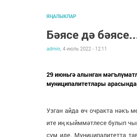
ЯҢАЛЫКЛАР
Бәясе дә бәясе..
admin,
4 июль 2022 - 12:11
29 июньгә алынган мәгълүматл
муниципалитетлары арасында 
Узган айда өч очракта нәкъ м
ите иң кыйммәтлесе булып чык
сум иде. Муниципалитетта тав