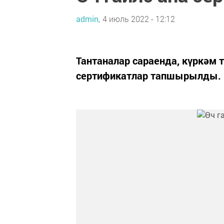
admin,
4 июль 2022 - 12:12
Тантаналар сараенда, күркәм т
сертификатлар тапшырылды.