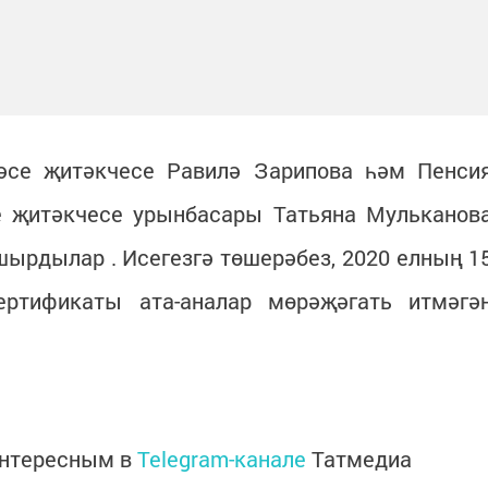
әсе җитәкчесе Равилә Зарипова һәм Пенси
 җитәкчесе урынбасары Татьяна Мульканов
шырдылар . Исегезгә төшерәбез, 2020 елның 1
ертификаты ата-аналар мөрәҗәгать итмәгә
интересным в
Telegram-канале
Татмедиа