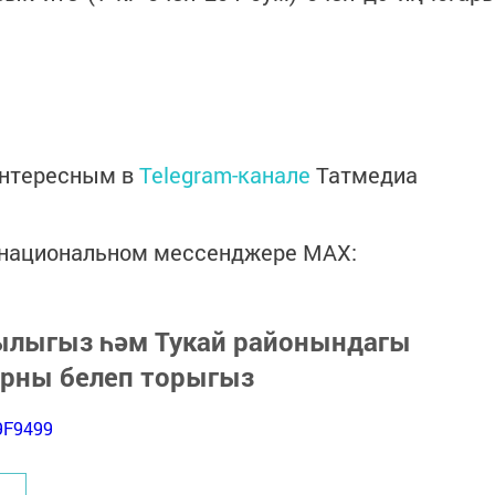
интересным в
Telegram-канале
Татмедиа
в национальном мессенджере MАХ:
зылыгыз һәм Тукай районындагы
арны белеп торыгыз
9F9499