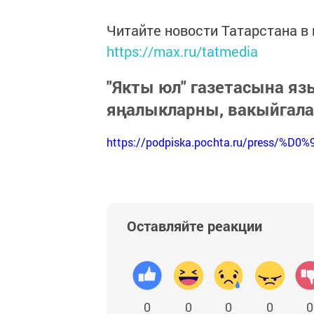
Читайте новости Татарстана 
https://max.ru/tatmedia
"Якты юл" газетасына я
яңалыкларны, вакыйгал
https://podpiska.pochta.ru/press/%D0%
Оставляйте реакции
0
0
0
0
0