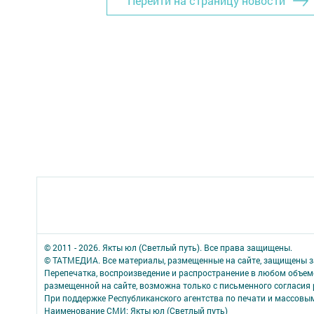
Перейти на страницу новости
© 2011 - 2026. Якты юл (Светлый путь). Все права защищены.
© ТАТМЕДИА. Все материалы, размещенные на сайте, защищены з
Перепечатка, воспроизведение и распространение в любом объе
размещенной на сайте, возможна только с письменного согласия
При поддержке Республиканского агентства по печати и массов
Наименование СМИ: Якты юл (Светлый путь)