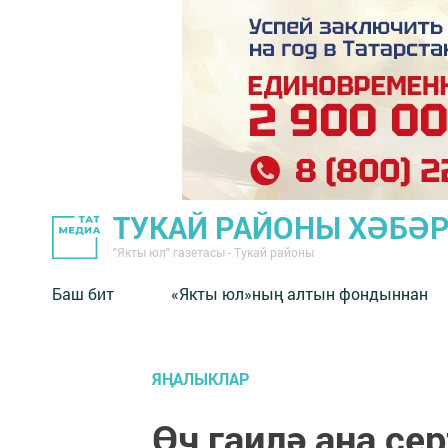
ТУКАЙ РАЙОНЫ ХӘБӘ
"Якты юл" газетасы - Тукай районы
Баш бит
«Якты юл»ның алтын фондыннан
ЯҢАЛЫКЛАР
Өч гаилә ана с