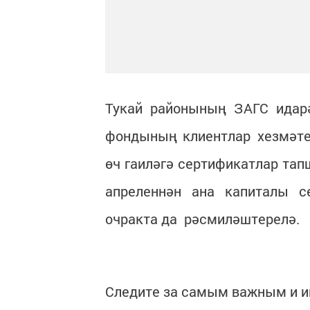
Тукай районының ЗАГС идар
фондының клиентлар хезмәте
өч гаиләгә сертификатлар тап
апреленнән ана капиталы с
очракта да рәсмиләштерелә.
Следите за самым важным и 