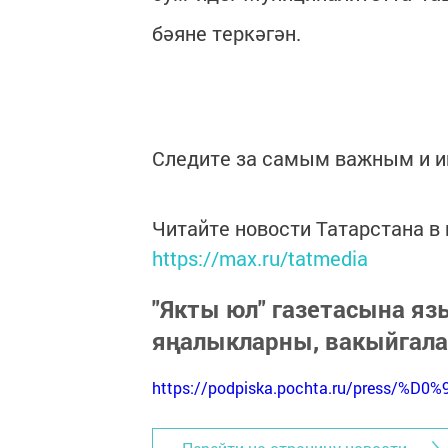
бәяне теркәгән.
Следите за самым важным и 
Читайте новости Татарстана 
https://max.ru/tatmedia
"Якты юл" газетасына я
яңалыкларны, вакыйгал
https://podpiska.pochta.ru/press/%D0%