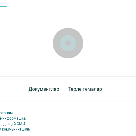
Документлар
Төрле темалар
аконом.
ме информации,
 редакций СМИ.
ым коммуникациям.