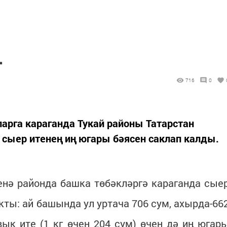
.
716
0
арга караганда Тукай районы Татарстан
сыер итенең иң югары бәясен саклап калды.
енә районда башка төбәкләргә караганда сые
ты: ай башында ул уртача 706 сум, ахырда-66
ык ите (1 кг өчен 204 сум) өчен дә иң югар