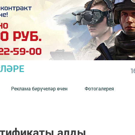
РЛӘРЕ
1
Реклама бирүчеләр өчен
Фотогалерея
ертификаты алды