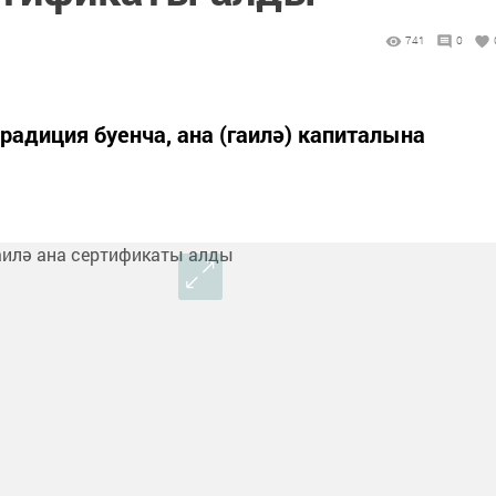
741
0
радиция буенча, ана (гаилә) капиталына