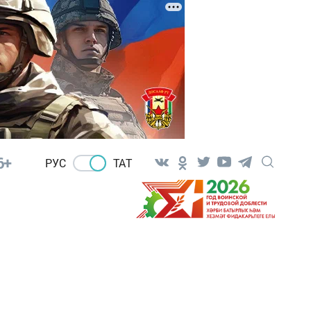
6+
РУС
ТАТ