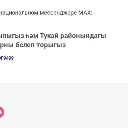
в национальном мессенджере MАХ:
зылыгыз һәм Тукай районындагы
арны белеп торыгыз
9F9499