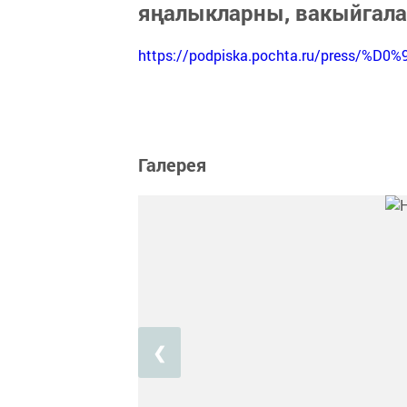
яңалыкларны, вакыйгал
https://podpiska.pochta.ru/press/%D0%
Галерея
❮