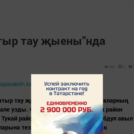
атыр тау җыены"нда
904
0
атыр тау җыены – 2022” төрки халыкларның
але узды. Фестивальдә 40тан артык район
Тукай районын әлеге чарада Иске Абдул авыл
арына тезмә белән “Асыльяр» халык