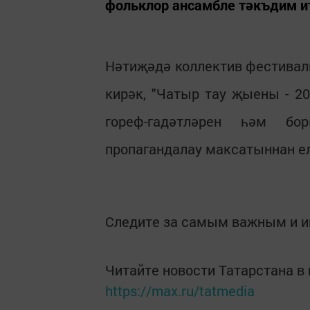
фольклор ансамбле тәкъдим и
Нәтиҗәдә коллектив фестивал
кирәк, "Чатыр тау җыены - 2
гореф-гадәтләрен һәм б
пропагандалау максатыннан е
Следите за самым важным и 
Читайте новости Татарстана 
https://max.ru/tatmedia