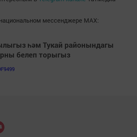
в национальном мессенджере MАХ:
зылыгыз һәм Тукай районындагы
арны белеп торыгыз
9F9499