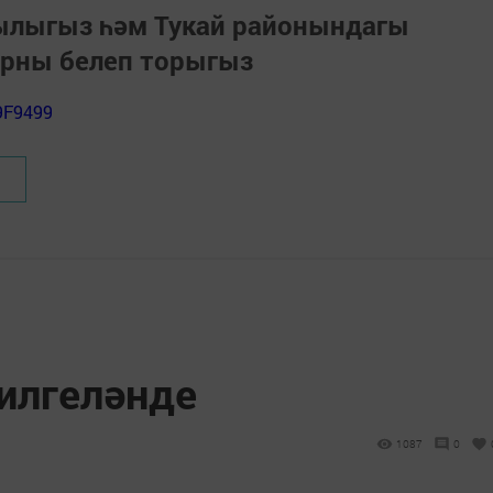
зылыгыз һәм Тукай районындагы
арны белеп торыгыз
9F9499
билгеләнде
1087
0