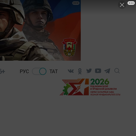
6+
РУС
ТАТ