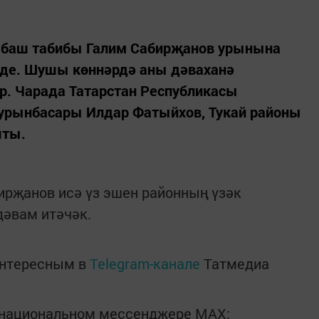
е баш табибы Галим Сабирҗанов урынына
нде. Шушы көннәрдә аны дәваханә
р. Чарада Татарстан Республикасы
урынбасары Илдар Фатыйхов, Тукай районы
шты.
ирҗанов исә үз эшен районның үзәк
дәвам итәчәк.
интересным в
Telegram-канале
Татмедиа
в национальном мессенджере MАХ: