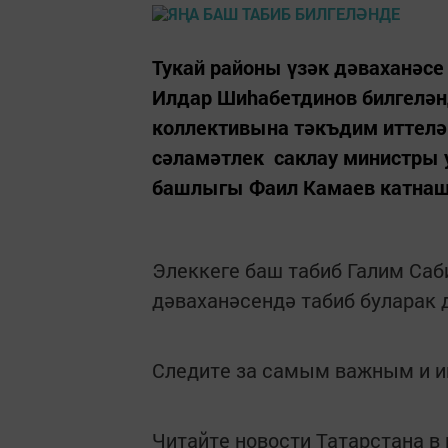
Тукай районы үзәк дәваханәс
Илдар Шиhабетдинов билгелә
коллективына тәкъдим иттелә
сәламәтлек саклау министры 
башлыгы Фаил Камаев катна
Элеккеге баш табиб Галим Саб
дәваханәсендә табиб буларак 
Следите за самым важным и 
Читайте новости Татарстана 