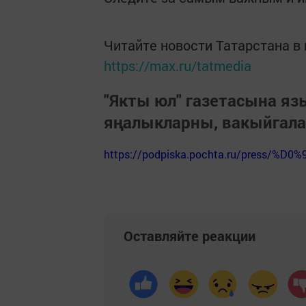
Читайте новости Татарстана 
https://max.ru/tatmedia
"Якты юл" газетасына я
яңалыкларны, вакыйгал
https://podpiska.pochta.ru/press/%D0%
Оставляйте реакции