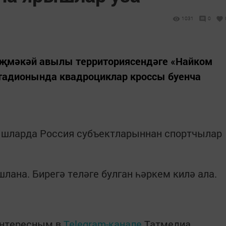
1031
0
Әҗмәкәй авылы территориясендәге «Найком
стадионында квадроциклар кроссы буенча
ышларда Россия субъектларыннан спортчылар
лана. Бирегә теләге булган һәркем килә ала.
интересным в
Telegram-канале
Татмедиа