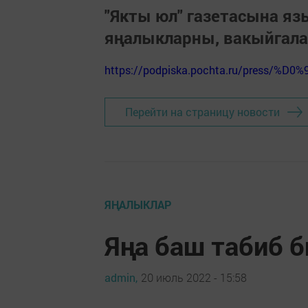
"Якты юл" газетасына я
яңалыкларны, вакыйгал
https://podpiska.pochta.ru/press/%D0%
Перейти на страницу новости
ЯҢАЛЫКЛАР
Яңа баш табиб 
admin,
20 июль 2022 - 15:58