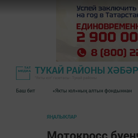
ТУКАЙ РАЙОНЫ ХӘБӘ
"Якты юл" газетасы - Тукай районы
Баш бит
«Якты юл»ның алтын фондыннан
ЯҢАЛЫКЛАР
Мотокросс буен