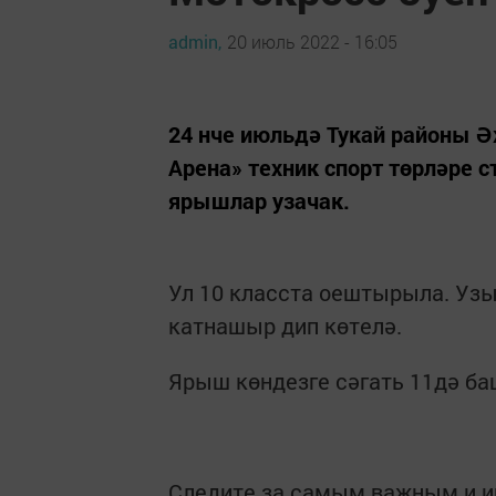
admin,
20 июль 2022 - 16:05
24 нче июльдә Тукай районы 
Арена» техник спорт төрләре 
ярышлар узачак.
Ул 10 класста оештырыла. Уз
катнашыр дип көтелә.
Ярыш көндезге сәгать 11дә баш
Следите за самым важным и 