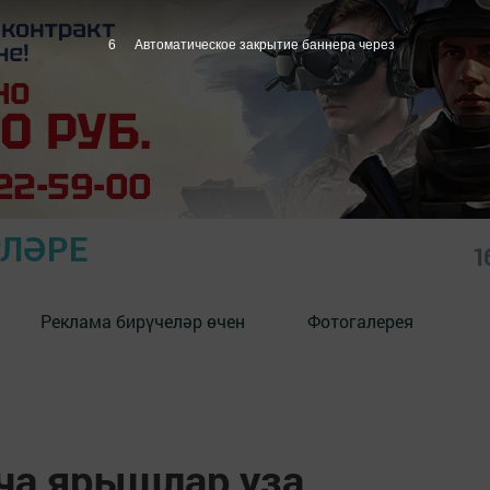
5
Автоматическое закрытие баннера через
РЛӘРЕ
1
Реклама бирүчеләр өчен
Фотогалерея
ча ярышлар уза