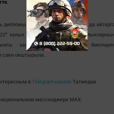
тте.
ь дипломы белән бүләкләнде. Шуны да әйтерг
022" халык традицияләрен, төрки халыкларны
орынгы халык җырларын һәм биюләре
л саен оештырыла.
интересным в
Telegram-канале
Татмедиа
в национальном мессенджере MАХ: