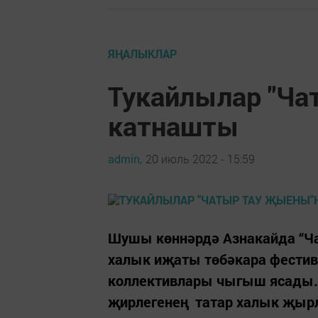
ЯҢАЛЫКЛАР
Тукайлылар "Ч
катнашты
admin,
20 июль 2022 - 15:59
Шушы көннәрдә Азнакайда “Ч
халык иҗаты төбәкара фестив
коллективлары чыгыш ясады. 
җирлегенең татар халык җырл