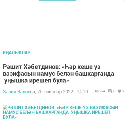
ЯҢАЛЫКЛАР
Рәшит Хәбетдинов: «Һәр кеше үз
вазифасын намус белән башкарганда
уңышка ирешеп була»
Зәрия Вәлиева,
25 гыйнвар 2022 - 14:19
804
0
0