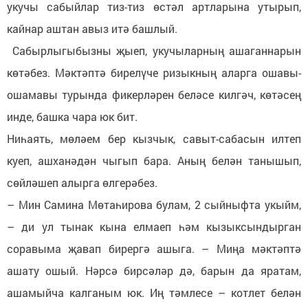
укучы сабыйлар тиз-тиз өстәл артларына утырып,
кайнар аштан авыз итә башлый.
Сабырлыгыбызны җыеп, укучыларның ашаганнарын
көтәбез. Мәктәптә бирелүче ризыкның аларга ошавы-
ошамавы турында фикерләрен беләсе килгәч, көтәсең
инде, башка чара юк бит.
Ниһаять, мөләем бер кызчык, савыт-сабасын илтеп
куеп, ашханәдән чыгып бара. Аның белән танышып,
сөйләшеп алырга өлгерәбез.
– Мин Самина Мөтаһирова булам, 2 сыйныфта укыйм,
– ди ул тынак кына елмаеп һәм кызыксындырган
соравыма җавап бирергә ашыга. – Миңа мәктәптә
ашату ошый. Нәрсә бирсәләр дә, барын да яратам,
ашамыйча калганым юк. Иң тәмлесе – котлет белән