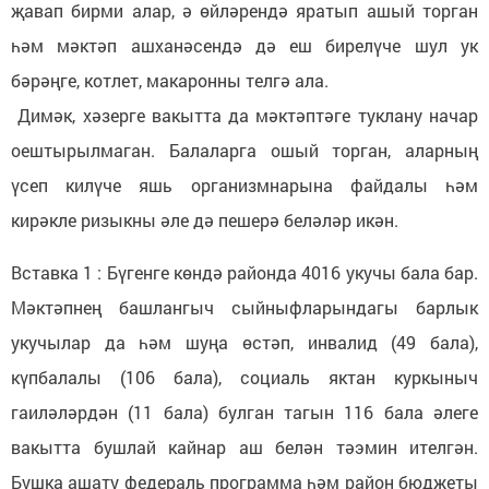
җавап бирми алар, ә өйләрендә яратып ашый торган
һәм мәктәп ашханәсендә дә еш бирелүче шул ук
бәрәңге, котлет, макаронны телгә ала.
Димәк, хәзерге вакытта да мәктәптәге туклану начар
оештырылмаган. Балаларга ошый торган, аларның
үсеп килүче яшь организмнарына файдалы һәм
кирәкле ризыкны әле дә пешерә беләләр икән.
Вставка 1 : Бүгенге көндә районда 4016 укучы бала бар.
Мәктәпнең башлангыч сыйныфларындагы барлык
укучылар да һәм шуңа өстәп, инвалид (49 бала),
күпбалалы (106 бала), социаль яктан куркыныч
гаиләләрдән (11 бала) булган тагын 116 бала әлеге
вакытта бушлай кайнар аш белән тәэмин ителгән.
Бушка ашату федераль программа һәм район бюджеты