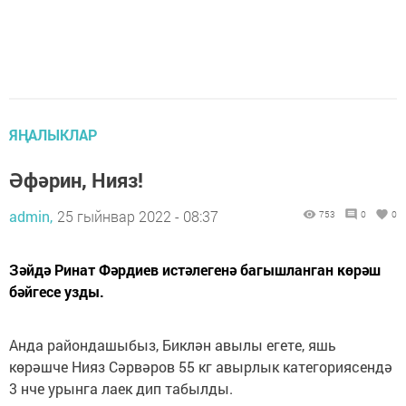
ЯҢАЛЫКЛАР
Әфәрин, Нияз!
admin,
25 гыйнвар 2022 - 08:37
753
0
0
Зәйдә Ринат Фәрдиев истәлегенә багышланган көрәш
бәйгесе узды.
Анда райондашыбыз, Биклән авылы егете, яшь
көрәшче Нияз Сәрвәров 55 кг авырлык категориясендә
3 нче урынга лаек дип табылды.