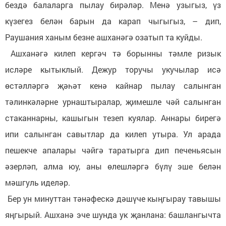
бездә балаларга пылау бирәләр. Менә узыгыз, үз
күзегез белән барын да карап чыгыгыз, – дип,
Раушания ханым безне ашханәгә озатып та куйды.
Ашханәгә килеп кергәч тә борынны тәмле ризык
исләре кытыклый. Дежур торучы укучылар исә
өстәлләргә җәһәт кенә кайнар пылау салынган
тәлинкәләрне урнаштыралар, җимешле чәй салынган
стаканнарны, кашыгын тезеп куялар. Аннары бирегә
ипи салынган савытлар да килеп утыра. Ул арада
пешекче апалары чәйгә таратырга дип печеньясын
әзерләп, алма юу, аны өлешләргә бүлү эше белән
мәшгуль иделәр.
Бер ун минуттан тәнәфескә дәшүче кыңгырау тавышы
яңгырый. Ашханә эче шунда ук җанлана: башлангычта