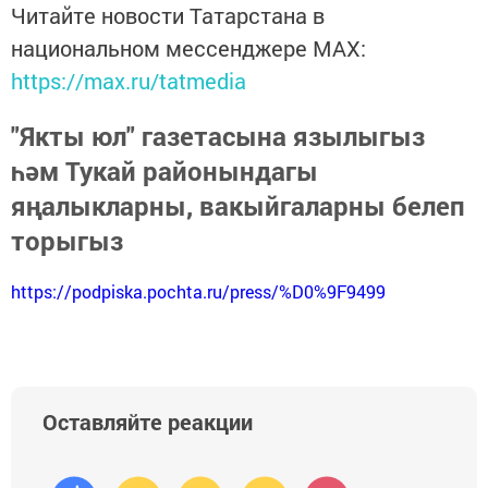
Читайте новости Татарстана в
национальном мессенджере MАХ:
https://max.ru/tatmedia
"Якты юл" газетасына язылыгыз
һәм Тукай районындагы
яңалыкларны, вакыйгаларны белеп
торыгыз
https://podpiska.pochta.ru/press/%D0%9F9499
Оставляйте реакции