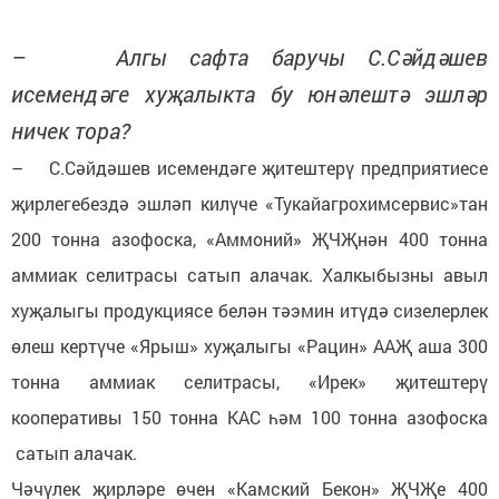
– Алгы сафта баручы С.Сәйдәшев
исемендәге хуҗалыкта бу юнәлештә эшләр
ничек тора?
– С.Сәйдәшев исемендәге җитештерү предприятиесе
җирлегебездә эшләп килүче «Тукайагрохимсервис»тан
200 тонна азофоска, «Аммоний» ҖЧҖнән 400 тонна
аммиак селитрасы сатып алачак. Халкыбызны авыл
хуҗалыгы продукциясе белән тәэмин итүдә сизелерлек
өлеш кертүче «Ярыш» хуҗалыгы «Рацин» ААҖ аша 300
тонна аммиак селитрасы, «Ирек» җитештерү
кооперативы 150 тонна КАС һәм 100 тонна азофоска
сатып алачак.
Чәчүлек җирләре өчен «Камский Бекон» ҖЧҖе 400