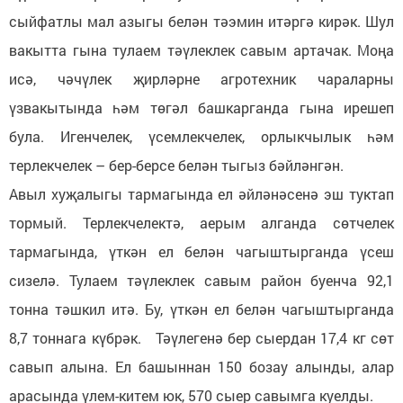
сыйфатлы мал азыгы белән тәэмин итәргә кирәк. Шул
вакытта гына тулаем тәүлеклек савым артачак. Моңа
исә, чәчүлек җирләрне агротехник чараларны
үзвакытында һәм төгәл башкарганда гына ирешеп
була. Игенчелек, үсемлекчелек, орлыкчылык һәм
терлекчелек – бер-берсе белән тыгыз бәйләнгән.
Авыл хуҗалыгы тармагында ел әйләнәсенә эш туктап
тормый. Терлекчелектә, аерым алганда сөтчелек
тармагында, үткән ел белән чагыштырганда үсеш
сизелә. Тулаем тәүлеклек савым район буенча 92,1
тонна тәшкил итә. Бу, үткән ел белән чагыштырганда
8,7 тоннага күбрәк. Тәүлегенә бер сыердан 17,4 кг сөт
савып алына. Ел башыннан 150 бозау алынды, алар
арасында үлем-китем юк, 570 сыер савымга куелды.