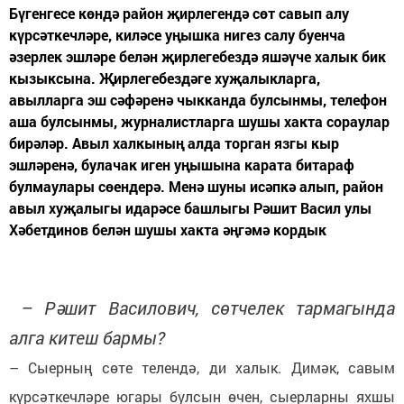
Бүгенгесе көндә район җирлегендә сөт савып алу
күрсәткечләре, киләсе уңышка нигез салу буенча
әзерлек эшләре белән җирлегебездә яшәүче халык бик
кызыксына. Җирлегебездәге хуҗалыкларга,
авылларга эш сәфәренә чыкканда булсынмы, телефон
аша булсынмы, журналистларга шушы хакта сораулар
бирәләр. Авыл халкының алда торган язгы кыр
эшләренә, булачак иген уңышына карата битараф
булмаулары сөендерә. Менә шуны исәпкә алып, район
авыл хуҗалыгы идарәсе башлыгы Рәшит Васил улы
Хәбетдинов белән шушы хакта әңгәмә кордык
– Рәшит Василович, сөтчелек тармагында
алга китеш бармы?
– Сыерның сөте телендә, ди халык. Димәк, савым
күрсәткечләре югары булсын өчен, сыерларны яхшы