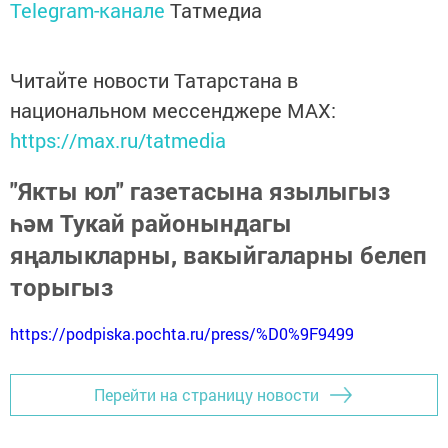
Telegram-канале
Татмедиа
Читайте новости Татарстана в
национальном мессенджере MАХ:
https://max.ru/tatmedia
"Якты юл" газетасына язылыгыз
һәм Тукай районындагы
яңалыкларны, вакыйгаларны белеп
торыгыз
https://podpiska.pochta.ru/press/%D0%9F9499
Перейти на страницу новости