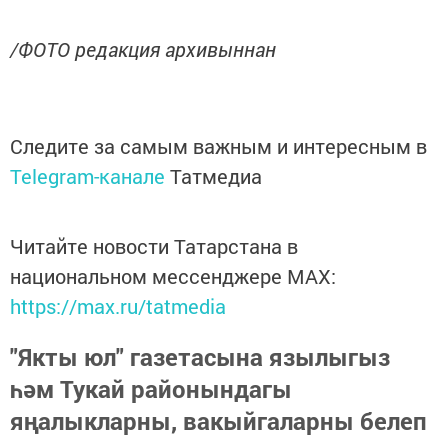
/ФОТО редакция архивыннан
Следите за самым важным и интересным в
Telegram-канале
Татмедиа
Читайте новости Татарстана в
национальном мессенджере MАХ:
https://max.ru/tatmedia
"Якты юл" газетасына язылыгыз
һәм Тукай районындагы
яңалыкларны, вакыйгаларны белеп