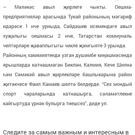
– Мәләкәс авыл җирлеге чыкты. Оешма-
предприятияләр арасында Тукай районының мәгариф
идарәсе 1 нче урныда, Сәйдәшев исемендәге авыл
хуҗалыгы оешмасы 2 нче, Татарстан коммуналь
челтәрләре җаваплыгыгы чикле җәмгыяте 3 урында.
Районның хакимиятендә узган дүшәмбе киңәшмәсендә
ярышларда катнашмаган Биклән, Калмия, Кече Шилнә
һәм Сәмәкәй авыл җирлекләре башлыкарына район
җитәкчесе Фаил Камаев шелтә белдерде. “Сез мондый
спорт чараларында катнашырга, сәламәтлекне
кайгыртуда үрнәк булырга тиешсез”, диде ул.
Следите за самым важным и интересным в