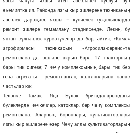
язгы чәчүгә яхшы итеп әзерләнеп куелуы зур
әһәмияткә ия. Районда язгы кыр эшләренә техниканың
әзерлек дәрәҗәсе яхшы – күпчелек хуҗалыкларда
ремонт эшләре тәмамлану стадиясендә. Ләкин, бу
яктан сүлпәнлек күрсәтүчеләр дә бар, әйтик, «Кама»
агрофирмасы техникасын «Агросила-сервис»та
ремонтласа да, эшләре акрын бара: 17 тракторның
бары тик сигезе; 7 чәчү комплексының бары тик бер
генә агрегаты ремонтланган, калганнарына запас
частьлар юк.
Теләнче Тамак, Яңа Бүләк бригадаларындагы
бүлекләрдә чәчкечләр, катоклар, бер чәчү комплексы
ремонтлана. Аларның бороннары, культиваторлары
язгы кыр эшләренә әзер. Чәчү алды культиваторларын