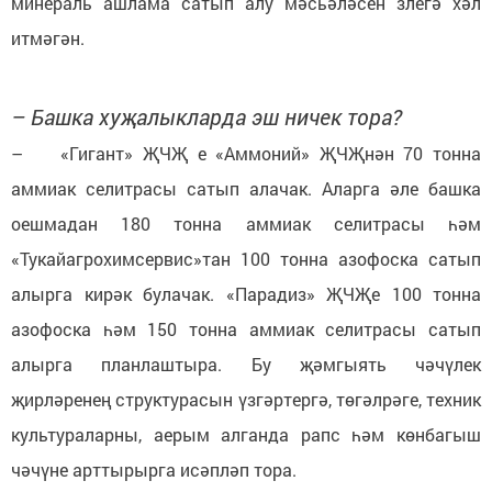
минераль ашлама сатып алу мәсьәләсен злегә хәл
итмәгән.
– Башка хуҗалыкларда эш ничек тора?
– «Гигант» ҖЧҖ е «Аммоний» ҖЧҖнән 70 тонна
аммиак селитрасы сатып алачак. Аларга әле башка
оешмадан 180 тонна аммиак селитрасы һәм
«Тукайагрохимсервис»тан 100 тонна азофоска сатып
алырга кирәк булачак. «Парадиз» ҖЧҖе 100 тонна
азофоска һәм 150 тонна аммиак селитрасы сатып
алырга планлаштыра. Бу җәмгыять чәчүлек
җирләренең структурасын үзгәртергә, төгәлрәге, техник
культураларны, аерым алганда рапс һәм көнбагыш
чәчүне арттырырга исәпләп тора.