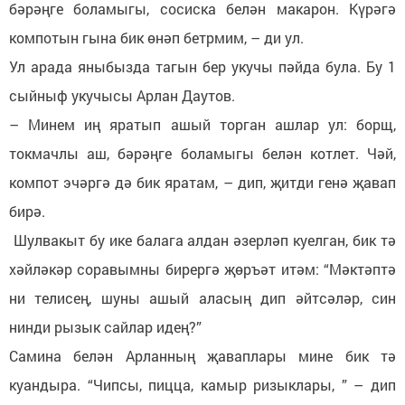
бәрәңге боламыгы, сосиска белән макарон. Күрәгә
компотын гына бик өнәп бетрмим, – ди ул.
Ул арада яныбызда тагын бер укучы пәйда була. Бу 1
сыйныф укучысы Арлан Даутов.
– Минем иң яратып ашый торган ашлар ул: борщ,
токмачлы аш, бәрәңге боламыгы белән котлет. Чәй,
компот эчәргә дә бик яратам, – дип, җитди генә җавап
бирә.
Шулвакыт бу ике балага алдан әзерләп куелган, бик тә
хәйләкәр соравымны бирергә җөръәт итәм: “Мәктәптә
ни телисең, шуны ашый аласың дип әйтсәләр, син
нинди рызык сайлар идең?”
Самина белән Арланның җаваплары мине бик тә
куандыра. “Чипсы, пицца, камыр ризыклары, ” – дип