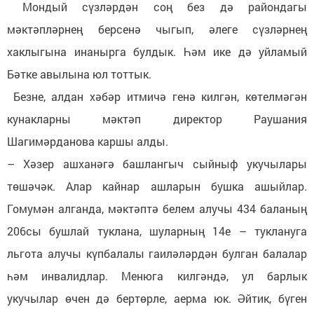
Мондый сүзләрдән соң без дә райондагы
мәктәпләрнең берсенә чыгып, әлеге сүзләрнең
хаклыгына инанырга булдык. Һәм ике дә уйламый
Бәтке авылына юл тоттык.
Безне, алдан хәбәр итмичә генә килгән, көтелмәгән
кунакларны мәктәп директор Раушания
Шагимәрданова каршы алды.
– Хәзер ашханәгә башлангыч сыйныф укучылары
төшәчәк. Алар кайнар ашларын бушка ашыйлар.
Гомумән алганда, мәктәптә белем алучы 434 баланың
206сы бушлай туклана, шуларның 14е – туклануга
льгота алучы күпбалалы гаиләләрдән булган балалар
һәм инвалидлар. Менюга килгәндә, ул барлык
укучылар өчен дә бертөрле, аерма юк. Әйтик, бүген