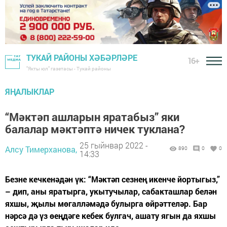
ТУКАЙ РАЙОНЫ ХӘБӘРЛӘРЕ
16+
"Якты юл" газетасы - Тукай районы
ЯҢАЛЫКЛАР
“Мәктәп ашларын яратабыз” яки
балалар мәктәптә ничек туклана?
25 гыйнвар 2022 -
Алсу Тимерханова,
890
0
0
14:33
Безне кечкенәдән үк: “Мәктәп сезнең икенче йортыгыз,”
– дип, аны яратырга, укытучылар, сабакташлар белән
яхшы, җылы мөгалләмәдә булырга өйрәттеләр. Бар
нәрсә дә үз өеңдәге кебек булгач, ашату ягын да яхшы