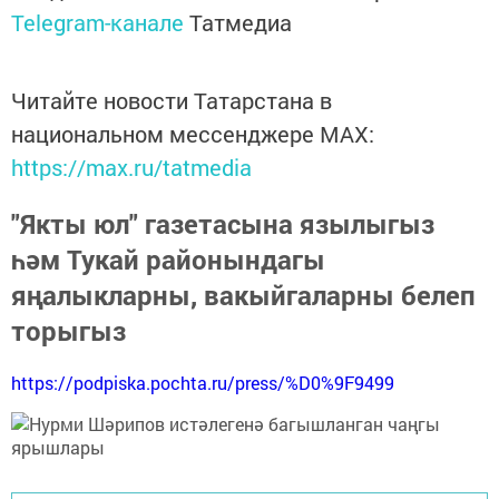
Telegram-канале
Татмедиа
Читайте новости Татарстана в
национальном мессенджере MАХ:
https://max.ru/tatmedia
"Якты юл" газетасына язылыгыз
һәм Тукай районындагы
яңалыкларны, вакыйгаларны белеп
торыгыз
https://podpiska.pochta.ru/press/%D0%9F9499