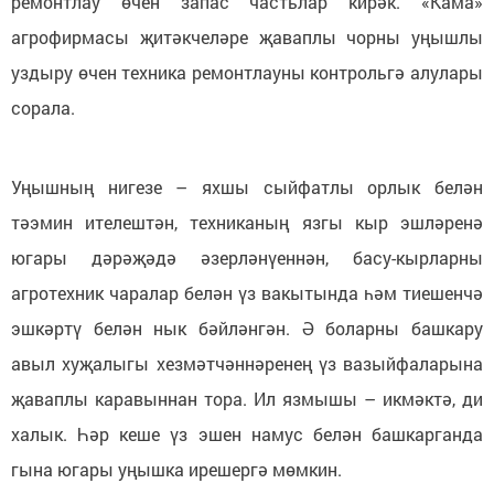
ремонтлау өчен запас частьлар кирәк. «Кама»
агрофирмасы җитәкчеләре җаваплы чорны уңышлы
уздыру өчен техника ремонтлауны контрольгә алулары
сорала.
Уңышның нигезе – яхшы сыйфатлы орлык белән
тәэмин ителештән, техниканың язгы кыр эшләренә
югары дәрәҗәдә әзерләнүеннән, басу-кырларны
агротехник чаралар белән үз вакытында һәм тиешенчә
эшкәртү белән нык бәйләнгән. Ә боларны башкару
авыл хуҗалыгы хезмәтчәннәренең үз вазыйфаларына
җаваплы каравыннан тора. Ил язмышы – икмәктә, ди
халык. Һәр кеше үз эшен намус белән башкарганда
гына югары уңышка ирешергә мөмкин.