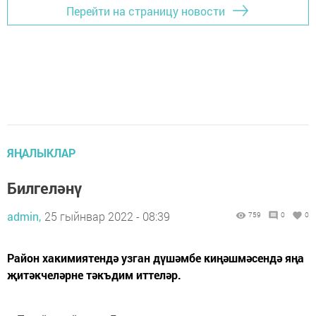
Перейти на страницу новости
ЯҢАЛЫКЛАР
Билгеләнү
admin,
25 гыйнвар 2022 - 08:39
759
0
0
Район хакимиятендә узган дүшәмбе киңәшмәсендә яңа
җитәкчеләрне тәкъдим иттеләр.