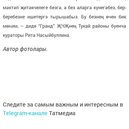
мәктәп җитәкчелеге безгә, ә без аларга күнегәбез, бер-
беребезне ишетергэ тырышабыз. Бу безнең өчен бик
мөһим, – диде “Гранд” ҖЧҖнең Тукай районы буенча
кураторы Рита Насыйбуллина.
Автор фотолары.
Следите за самым важным и интересным в
Telegram-канале
Татмедиа