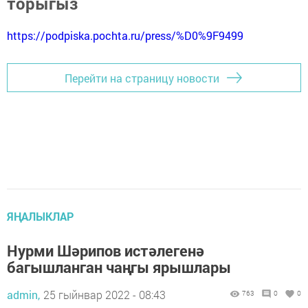
торыгыз
https://podpiska.pochta.ru/press/%D0%9F9499
Перейти на страницу новости
ЯҢАЛЫКЛАР
Нурми Шәрипов истәлегенә
багышланган чаңгы ярышлары
admin,
25 гыйнвар 2022 - 08:43
763
0
0