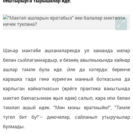
оештырырга тырышалар иде.
Шәһәр мәктәбе ашханәләрендә ул заманда ниләр
белән сыйлаганнардыр, ә безнең авылныкында кайнар
ашлар тәмле була иде. Әле дә хәтердә: беренче
карашка гади генә күренгән манный боткасына да
карлыган кайнатмасын (җәйге практика вакытында
мәктәп бакчасыннан җыя идек) салып, кара ипи белән
тәмләп ашый идек. “Мин моны яратмыйм!”, “Тәмле
түгел бит бу!”– диючеләр, сайланып утыручылар
булмады.