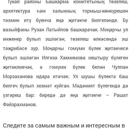
Тукай районы Башкарма комитетының төзелеш,
архитектура һәм халыкның тормыш-көнкүрешен
тәэмин итү буенча яңа җитәкче билгеләнде. Бу
вазыйфаны Рузан Латыйпов башкарачак. Моңарчы ул
инженер булып эшләгән, төзелеш өлкәсендә эш
тәҗрибәсе зур. Моңарчы гомүми бүлек җитәкчесе
булып эшләгән Илгизә Хакмимова оештыру бүлеген
җитәклиячәк, ә гомүми бүлек белән Чулпан
Морзаханова идарә итәчәк. Ул шушы бүлектә баш
белгеч булып хезмәт куйган. Мәдәният бүлегендә дә
үзгәреш бар: биредә дә яңа җитәкче – Рашат
Фәйзрахманов.
Следите за самым важным и интересным в