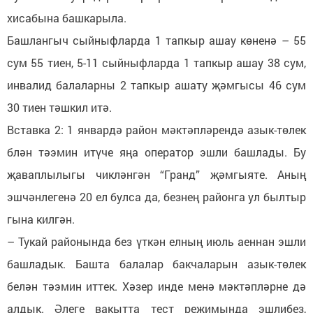
хисабына башкарыла.
Башлангыч сыйныфларда 1 тапкыр ашау көненә – 55
сум 55 тиен, 5-11 сыйныфларда 1 тапкыр ашау 38 сум,
инвалид балаларны 2 тапкыр ашату җәмгысы 46 сум
30 тиен тәшкил итә.
Вставка 2: 1 январдә район мәктәпләрендә азык-төлек
блән тәэмин итүче яңа оператор эшли башлады. Бу
җаваплылыгы чикләнгән “Гранд” җәмгыяте. Аның
эшчәнлегенә 20 ел булса да, безнең районга ул былтыр
гына килгән.
– Тукай районында без үткән елның июль аеннан эшли
башладык. Башта балалар бакчаларын азык-төлек
белән тәэмин иттек. Хәзер инде менә мәктәпләрне дә
алдык. Әлеге вакытта тест режимында эшлибез,