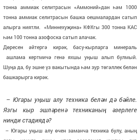
тонна аммиак селитрасын «Аммоний»дан һәм 1000
тонна аммиак селитрасын башка оешмалардан сатып
алырга ниятли. «Миннехуҗина» КФХгы 300 тонна КАС
һәм 100 тонна азофоска сатып алачак.
Дөресен әйтергә кирәк, басу-кырларга минераль
ашлама кертмичә генә яхшы уңыш алып булмый.
Шуңа да, бу эшне үз вакытында һәм зур төгәллек белән
башкарырга кирәк.
– Югары уңыш алу техника белән дә бәйле.
Язгы кыр эшләренә техниканың әзерлеге
нинди стадиядә?
– Югары уңыш алу өчен заманча техника булу, аның