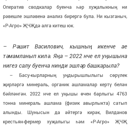
Оператив сводкалар буенча һәр хуҗалыкның ни
рәвешле эшләвенә анализ бирергә була. Ни кызганыч,
«Р-Агро» ҖЧҖдә алга китеш юк.
– Рәшит Василович, кышның икенче ае
тәмамланып килә. Яңа – 2022 нче ел уңышына
нигез салу буенча нинди эшләр башкарыла?
– Басу-кырларның уңдырышлылыгы сөрүлек
җирләргә минераль, органик ашламалар кертү белән
бәйләнгән. 2022 нче ел уңышы өчен барлыгы 4763
тонна минераль ашлама (физик авырлыкта) сатып
алынды. Шунысын да әйтергә кирәк, Вилданов
крестьян-фермер хуҗалыгы һәм «Р-Агро» ҖЧҖ