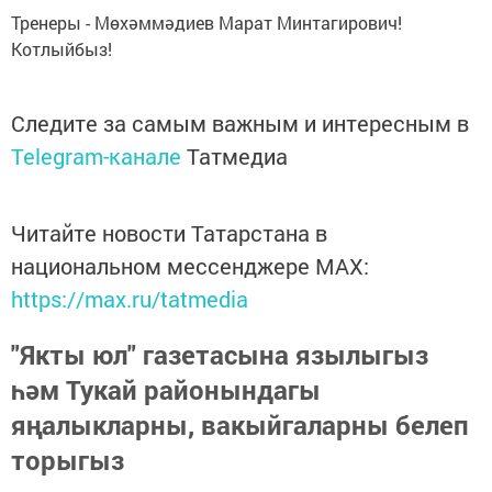
Тренеры - Мөхәммәдиев Марат Минтагирович!
Котлыйбыз!
Следите за самым важным и интересным в
Telegram-канале
Татмедиа
Читайте новости Татарстана в
национальном мессенджере MАХ:
https://max.ru/tatmedia
"Якты юл" газетасына язылыгыз
һәм Тукай районындагы
яңалыкларны, вакыйгаларны белеп
торыгыз