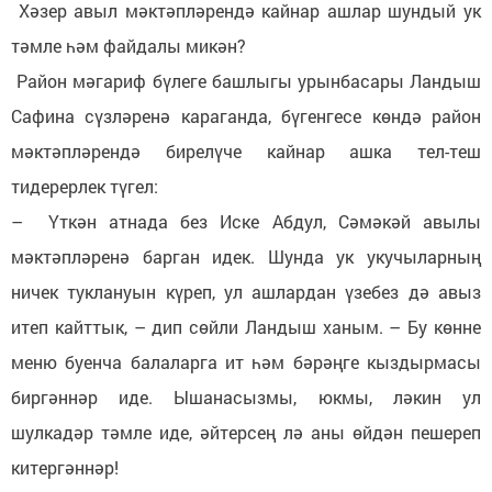
Хәзер авыл мәктәпләрендә кайнар ашлар шундый ук
тәмле һәм файдалы микән?
Район мәгариф бүлеге башлыгы урынбасары Ландыш
Сафина сүзләренә караганда, бүгенгесе көндә район
мәктәпләрендә бирелүче кайнар ашка тел-теш
тидерерлек түгел:
– Үткән атнада без Иске Абдул, Сәмәкәй авылы
мәктәпләренә барган идек. Шунда ук укучыларның
ничек туклануын күреп, ул ашлардан үзебез дә авыз
итеп кайттык, – дип сөйли Ландыш ханым. – Бу көнне
меню буенча балаларга ит һәм бәрәңге кыздырмасы
биргәннәр иде. Ышанасызмы, юкмы, ләкин ул
шулкадәр тәмле иде, әйтерсең лә аны өйдән пешереп
китергәннәр!