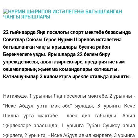
22 гыйнварда Яңа поселогы спорт мәктәбе базасында
Советлар Союзы Герое Нурми Шәрипов истәлегенә
багышланган чаңгы ярышлары буенча район
Беренчелеге узды. Ярышларда 22 белем бирү
учреждениесы, авыл җирлекләре, предприятие һәм
оешмаларның җыелма командалары катнашты.
Катнашучылар 3 километрга ирекле стильдә ярышты.
Нәтиҗәдә, 1 урынны Яңа поселогы мәктәбе, 2 урынны -
"Иске Абдул урта мәктәбе" яулады, 3 урынга Кече
Шилнә урта мәктәбе лаек дип табылды. Авыл
җирлекләре арасында: 1 урынга Түбән Суыксу авыл
җирлеге, 2 урынга - Иске Абдул авыл җирлеге, 3 урынга