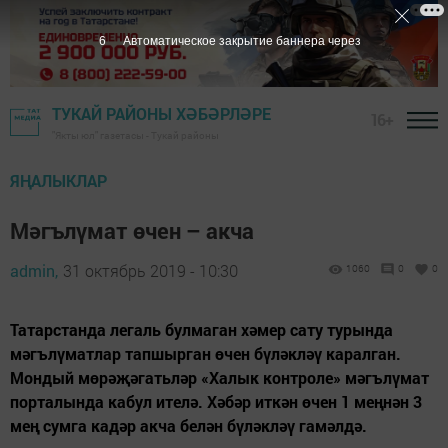
5
Автоматическое закрытие баннера через
ТУКАЙ РАЙОНЫ ХӘБӘРЛӘРЕ
16+
"Якты юл" газетасы - Тукай районы
ЯҢАЛЫКЛАР
Мәгълүмат өчен – акча
admin,
31 октябрь 2019 - 10:30
1060
0
0
Татарстанда легаль булмаган хәмер сату турында
мәгълүматлар тапшырган өчен бүләкләү каралган.
Мондый мөрәҗәгатьләр «Халык контроле» мәгълүмат
порталында кабул ителә. Хәбәр иткән өчен 1 меңнән 3
мең сумга кадәр акча белән бүләкләү гамәлдә.