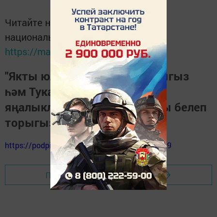
Читайте новости Татарстана в
национальном мессенджере MАХ:
https://max.ru/tatmedia
"Якты юл" газетасына язылыгыз
һәм Тукай районындагы
яңалыкларны, вакыйгаларны белеп
торыгыз
https://podpiska.pochta.ru/press/%D0%9F9499
Перейти на страницу новости