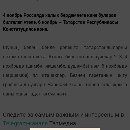
4 ноябрь Россиядә халык бердәмлеге көне буларак
билгеләп үтелә, 6 ноябрь – Татарстан Республикасы
Конституциясе көне.
Шуның белән бәйле рәвештә татарстанлыларны
өстәмә яллар көтә. Атнага биш көн эшләүчеләр 2, 3, 4
ноябрьдә (шимбә, якшәмбе, дүшәмбе) һәм 6 ноябрьдә
(чәршәмбе) ял итәчәкләр. Безнең газетаның чыгу
графигы да үзгәрә. Чәршәмбе саны төшеп кала, җомга
саны саны гадәттәгечә чыга.
Следите за самым важным и интересным в
Telegram-канале
Татмедиа