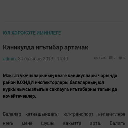
ЮЛ ХӘРӘКӘТЕ ИМИНЛЕГЕ
Каникулда игътибар артачак
admin,
30 октябрь 2019 - 14:40
1225
0
0
Мәктәп укучыларының көзге каникуллары чорында
район ЮХИДИ инспекторлары балаларның юл
куркынычсызлыгын саклауга игътибарны тагын да
көчәйтәчәкләр.
Балалар катнашындагы юл-транспорт һәлакәтләре
нәкъ менә шушы вакытта арта. Балигъ