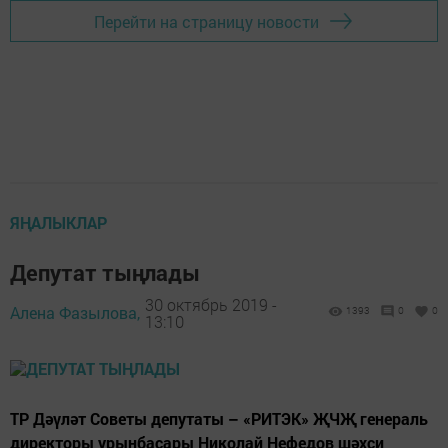
Перейти на страницу новости
ЯҢАЛЫКЛАР
Депутат тыңлады
30 октябрь 2019 -
Алена Фазылова,
1393
0
0
13:10
ТР Дәүләт Советы депутаты – «РИТЭК» ҖЧҖ генераль
директоры урынбасары Николай Нефедов шәхси