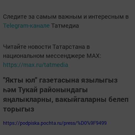
Следите за самым важным и интересным в
Telegram-канале
Татмедиа
Читайте новости Татарстана в
национальном мессенджере MАХ:
https://max.ru/tatmedia
"Якты юл" газетасына язылыгыз
һәм Тукай районындагы
яңалыкларны, вакыйгаларны белеп
торыгыз
https://podpiska.pochta.ru/press/%D0%9F9499