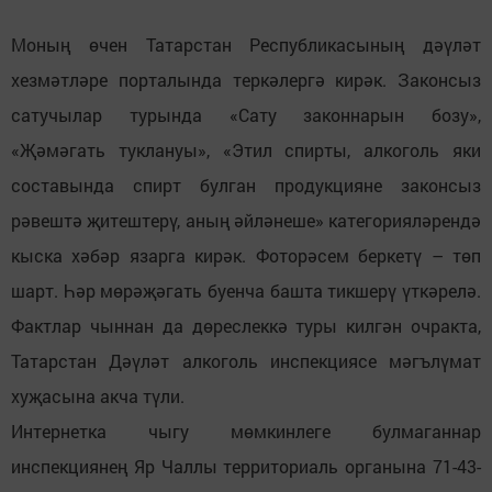
Моның өчен Татарстан Республикасының дәүләт
хезмәтләре порталында теркәлергә кирәк. Законсыз
сатучылар турында «Сату законнарын бозу»,
«Җәмәгать туклануы», «Этил спирты, алкоголь яки
составында спирт булган продукцияне законсыз
рәвештә җитештерү, аның әйләнеше» категорияләрендә
кыска хәбәр язарга кирәк. Фоторәсем беркетү – төп
шарт. Һәр мөрәҗәгать буенча башта тикшерү үткәрелә.
Фактлар чыннан да дөреслеккә туры килгән очракта,
Татарстан Дәүләт алкоголь инспекциясе мәгълүмат
хуҗасына акча түли.
Интернетка чыгу мөмкинлеге булмаганнар
инспекциянең Яр Чаллы территориаль органына 71-43-