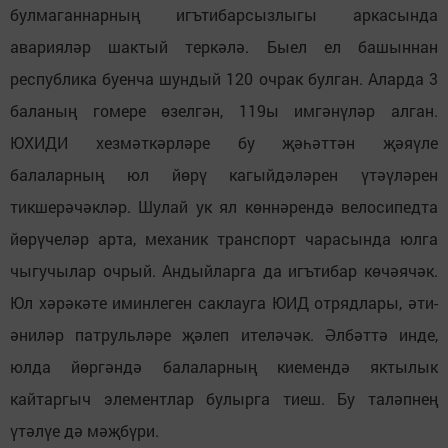
булмаганнарның игътибарсызлыгы аркасында
аварияләр шактый теркәлә. Быел ел башыннан
республика буенча шундый 120 очрак булган. Аларда 3
баланың гомере өзелгән, 119ы имгәнүләр алган.
ЮХИДИ хезмәткәрләре бу җәһәттән җәяүле
балаларның юл йөрү кагыйдәләрен үтәүләрен
тикшерәчәкләр. Шулай ук ял көннәрендә велосипедта
йөрүчеләр арта, механик транспорт чарасында юлга
чыгучылар очрый. Андыйларга да игътибар көчәячәк.
Юл хәрәкәте иминлеген саклауга ЮИД отрядлары, әти-
әниләр патрульләре җәлеп ителәчәк. Әлбәттә инде,
юлда йөргәндә балаларның киемендә яктылык
кайтаргыч элементлар булырга тиеш. Бу таләпнең
үтәлүе дә мәҗбүри.