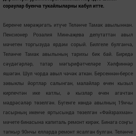
сораулар буенча тукайлыларны кабул итте.
Беренче мөрәҗәгать итүче Теләнче Тамак авылыннан.
Пенсионер Розалия Минһаҗева депутаттан авыл
мәчетен торгызуда ярдәм сорый. Билгеле булганча,
Теләнче Тамак авылының тарихы бик бай. Биредә
сәүдәгәрләр, татар мәгърифәтчеләре Хәлфиннәр
яшәгән. Шул чорда авыл чәчәк аткан. Берсеннән-берсе
зәвыклы йортлар салынган, малайлар өчен кызыл
кирпечтән ике катлы, ә кызлар өчен агачтан
мәдрәсәләр төзелгән. Бүгенге көндә авылның 19нчы
гасырның икенче яртысында төзелгән «Фәйзрахман»
мәчете бинасына капиталь ремонт кирәк. Бинага соңгы
тапкыр 90нчы елларда ремонт ясалган булган. Теләнче