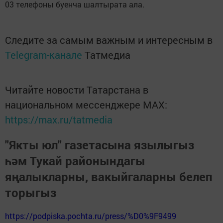
03 телефоны буенча шалтырата ала.
Следите за самым важным и интересным в
Telegram-канале
Татмедиа
Читайте новости Татарстана в
национальном мессенджере MАХ:
https://max.ru/tatmedia
"Якты юл" газетасына язылыгыз
һәм Тукай районындагы
яңалыкларны, вакыйгаларны белеп
торыгыз
https://podpiska.pochta.ru/press/%D0%9F9499