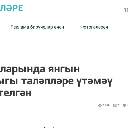
РЛӘРЕ
1
Реклама бирүчеләр өчен
Фотогалерея
тларында янгын
гы таләпләре үтәмәү
телгән
1199
0