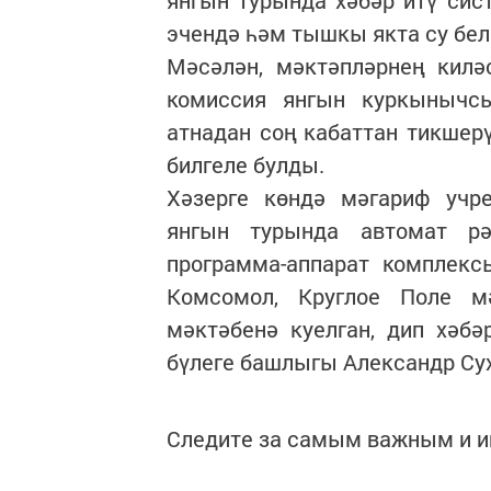
янгын турында хәбәр итү сис
эчендә һәм тышкы якта су бел
Мәсәлән, мәктәпләрнең килә
комиссия янгын куркынычс
атнадан соң кабаттан тикшер
билгеле булды.
Хәзерге көндә мәгариф учр
янгын турында автомат рә
программа-аппарат комплекс
Комсомол, Круглое Поле м
мәктәбенә куелган, дип хәбә
бүлеге башлыгы Александр Су
Следите за самым важным и 