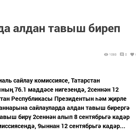
 да алдан тавыш биреп
1093
0
иаль сайлау комиссиясе, Татарстан
ың 76.1 маддәсе нигезендә, 2сеннән 12
рстан Республикасы Президентын һәм җирле
ганнарына сайлауларда алдан тавыш бирергә
тавыш бирү 2сеннән алып 8 сентябрьгә кадәр
иссиясендә, 9ыннан 12 сентябрьгә кадәр...