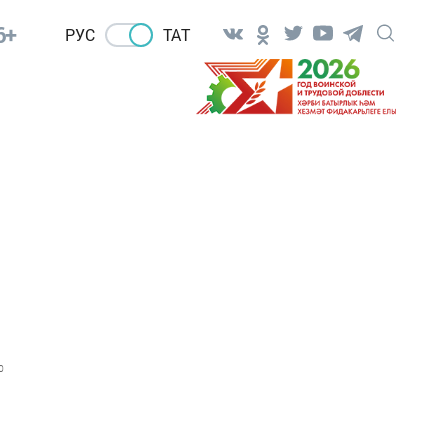
6+
РУС
ТАТ
0