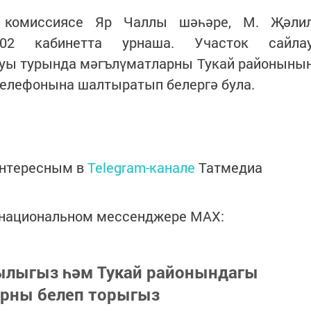
у комиссиясе Яр Чаллы шәһәре, М. Җәли
202 кабинетта урнаша. Участок сайла
шуы турында мәгълүматларны Тукай районыны
телефонына шалтыратып белергә була.
интересным в
Telegram-канале
Татмедиа
в национальном мессенджере MАХ:
зылыгыз һәм Тукай районындагы
арны белеп торыгыз