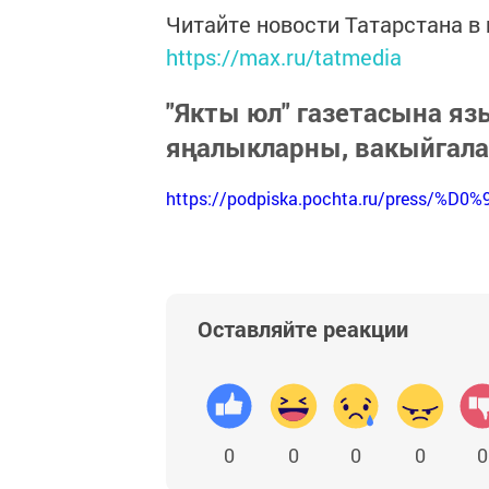
Читайте новости Татарстана 
https://max.ru/tatmedia
"Якты юл" газетасына я
яңалыкларны, вакыйгал
https://podpiska.pochta.ru/press/%D0%
Оставляйте реакции
0
0
0
0
0