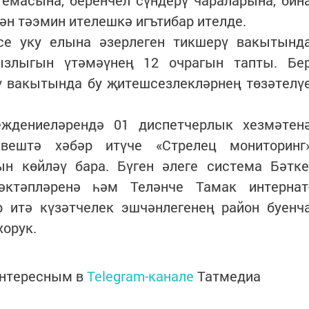
темасына, беренчел сүндерү чараларына, бин
ән тәэмин ителешкә игътибар ителде.
се уку елына әзерлеген тикшерү вакытынд
ызлыгын үтәмәүнең 12 очрагын тапты. Бе
ү вакытында бу җитешсезлекләрнең төзәтелү
еждениеләрендә 01 диспетчерлык хезмәтен
вештә хәбәр итүче «Стрелец мониторинг
ын көйләү бара. Бүген әлеге система Бәтке
әктәпләренә һәм Теләнче Тамак интернат
р итә күзәтчелек эшчәнлегенең район буенч
хорук.
интересным в
Telegram-канале
Татмедиа