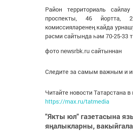
Район территориаль сайла
проспекты, 46 йортта, 
комиссияләренең кайда урна
рәсми сайтында һәм 70-25-33 
фото
сайтыннан
newsrbk.ru
Следите за самым важным и 
Читайте новости Татарстана 
https://max.ru/tatmedia
"Якты юл" газетасына я
яңалыкларны, вакыйгал