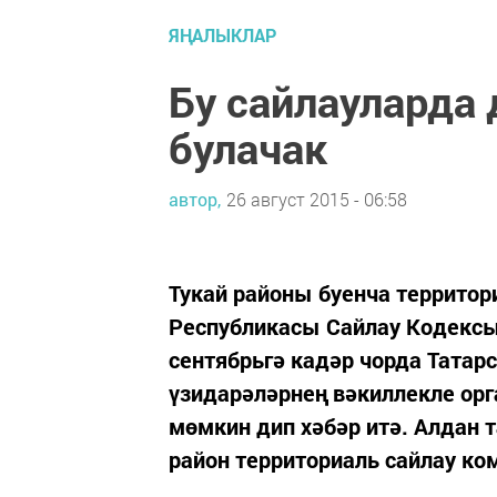
ЯҢАЛЫКЛАР
Бу сайлауларда
булачак
автор,
26 август 2015 - 06:58
Тукай районы буенча территор
Республикасы Сайлау Кодексын
сентябрьгә кадәр чорда Тата
үзидарәләрнең вәкиллекле ор
мөмкин дип хәбәр итә. Алдан 
район территориаль сайлау ком