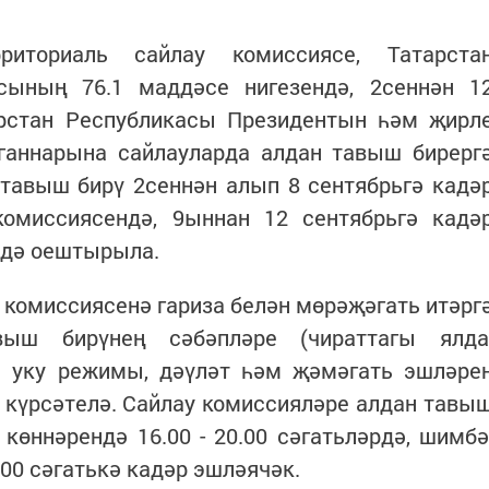
иториаль сайлау комиссиясе, Татарста
сының 76.1 маддәсе нигезендә, 2сеннән 1
арстан Республикасы Президентын һәм җирл
рганнарына сайлауларда алдан тавыш бирерг
 тавыш бирү 2сеннән алып 8 сентябрьгә кадә
комиссиясендә, 9ыннан 12 сентябрьгә кадә
ндә оештырыла.
 комиссиясенә гариза белән мөрәҗәгать итәрг
выш бирүнең сәбәпләре (чираттагы ялда
м уку режимы, дәүләт һәм җәмәгать эшләре
 күрсәтелә. Сайлау комиссияләре алдан тавы
өннәрендә 16.00 - 20.00 сәгатьләрдә, шимбә
00 сәгатькә кадәр эшләячәк.