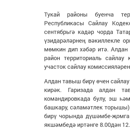
Тукай районы буенча терр
Республикасы Сайлау Кодек
сентябрьгә кадәр чорда Тат
үзидарәләрнең вәкиллекле о
мөмкин дип хәбәр итә. Алдан
район территориаль сайлау 
участок сайлау комиссияләре
Алдан тавыш бирү өчен сайлау
кирәк. Гаризада алдан та
командировкада булу, эш һә
башкару, сәламәтлек торышы)
бирү чорында дүшәмбе-җомга к
якшәмбедә иртәнге 8.00дән 12.