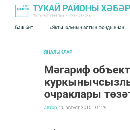
ТУКАЙ РАЙОНЫ ХӘБӘ
"Якты юл" газетасы - Тукай районы
Баш бит
«Якты юл»ның алтын фондыннан
ЯҢАЛЫКЛАР
Мәгариф объек
куркынычсызлы
очраклары төзә
автор,
26 август 2015 - 07:29