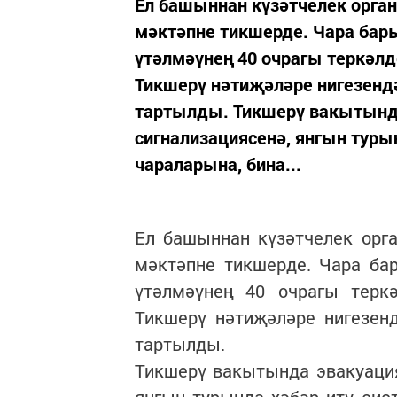
Ел башыннан күзәтчелек орган
мәктәпне тикшерде. Чара ба
үтәлмәүнең 40 очрагы теркәл
Тикшерү нәтиҗәләре нигезенд
тартылды. Тикшерү вакытында
сигнализациясенә, янгын туры
чараларына, бина...
Ел башыннан күзәтчелек орг
мәктәпне тикшерде. Чара б
үтәлмәүнең 40 очрагы терк
Тикшерү нәтиҗәләре нигезен
тартылды.
Тикшерү вакытында эвакуация