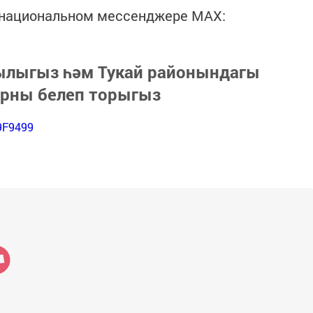
в национальном мессенджере MАХ:
зылыгыз һәм Тукай районындагы
арны белеп торыгыз
9F9499