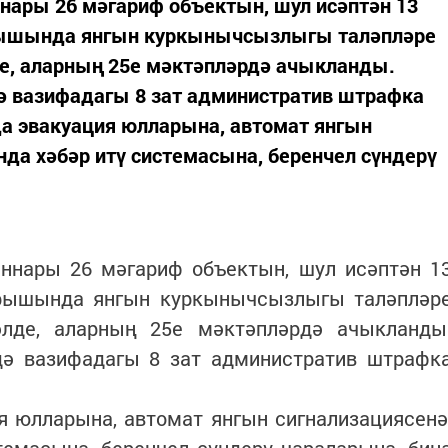
нары 26 мәгариф объектын, шул исәптән 13
рышында янгын куркынычсызлыгы таләпләре
де, аларның 25е мәктәпләрдә ачыкланды.
ә вазифадагы 8 зат административ штрафка
 эвакуация юлларына, автомат янгын
нда хәбәр итү системасына, беренчел сүндерү
аннары 26 мәгариф объектын, шул исәптән 1
арышында янгын куркынычсызлыгы таләпләр
әлде, аларның 25е мәктәпләрдә ачыкланды
дә вазифадагы 8 зат административ штрафк
 юлларына, автомат янгын сигнализациясенә