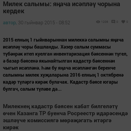
Милек салымы: яңача исәпләү чорына
кердек
автор,
30 гыйнвар 2015 - 08:52
1206
0
0
2015 елның 1 гыйнварыннан милеккә салымны яңача
исәпләү чоры башланды. Хәзер салым суммасы
түбәнрәк итеп куелган инвентаризация бәясеннән түгел,
ә базар бәясенә якынайтылган кадастр бәясеннән
чыгып исәпләнә. Һәм бу яңача исәпләнгән беренче
салымны милек хуҗаларына 2016 елның 1 октябренә
кадәр түләргә кирәк булачак. Кадастр бәясе югары
булгач, салым түләве дә...
Милекнең кадастр бәясен кабат билгеләтү
өчен Казанга ТР буенча Росреестр идарәсендә
эшләүче комиссиягә мөрәҗәгать итәргә
кирәк