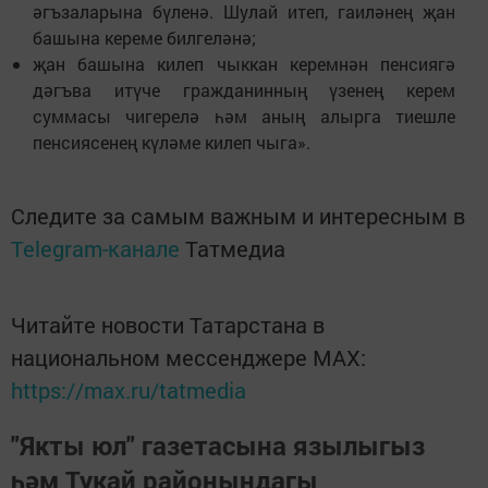
әгъзаларына бүленә. Шулай итеп, гаиләнең җан
башына кереме билгеләнә;
җан башына килеп чыккан керемнән пенсиягә
дәгъва итүче гражданинның үзенең керем
суммасы чигерелә һәм аның алырга тиешле
пенсиясенең күләме килеп чыга».
Следите за самым важным и интересным в
Telegram-канале
Татмедиа
Читайте новости Татарстана в
национальном мессенджере MАХ:
https://max.ru/tatmedia
"Якты юл" газетасына язылыгыз
һәм Тукай районындагы