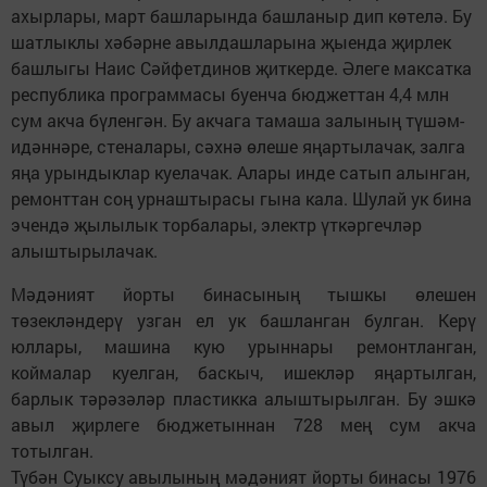
ахырлары, март башларында башланыр дип көтелә. Бу
шатлыклы хәбәрне авылдашларына җыенда җирлек
башлыгы Наис Сәйфетдинов җиткерде. Әлеге максатка
республика программасы буенча бюджеттан 4,4 млн
сум акча бүленгән. Бу акчага тамаша залының түшәм-
идәннәре, стеналары, сәхнә өлеше яңартылачак, залга
яңа урындыклар куелачак. Алары инде сатып алынган,
ремонттан соң урнаштырасы гына кала. Шулай ук бина
эчендә җылылык торбалары, электр үткәргечләр
алыштырылачак.
Мәдәният йорты бинасының тышкы өлешен
төзекләндерү узган ел ук башланган булган. Керү
юллары, машина кую урыннары ремонтланган,
коймалар куелган, баскыч, ишекләр яңартылган,
барлык тәрәзәләр пластикка алыштырылган. Бу эшкә
авыл җирлеге бюджетыннан 728 мең сум акча
тотылган.
Түбән Суыксу авылының мәдәният йорты бинасы 1976