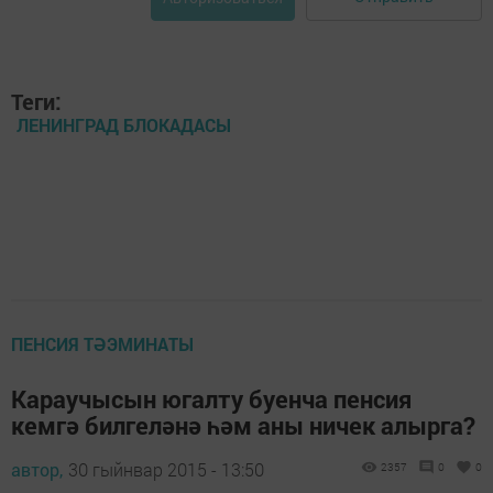
Теги:
ЛЕНИНГРАД БЛОКАДАСЫ
ПЕНСИЯ ТӘЭМИНАТЫ
Караучысын югалту буенча пенсия
кемгә билгеләнә һәм аны ничек алырга?
автор,
30 гыйнвар 2015 - 13:50
2357
0
0