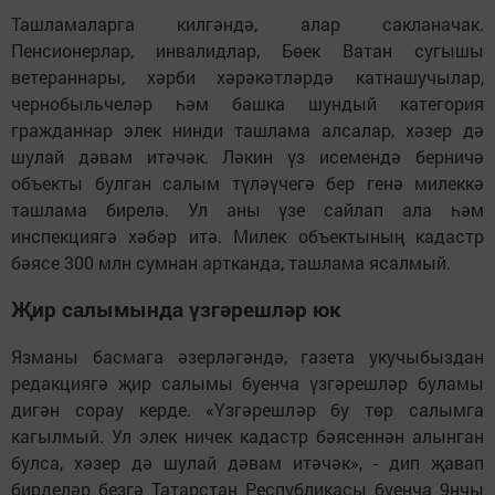
Ташламаларга килгәндә, алар сакланачак.
Пенсионерлар, инвалидлар, Бөек Ватан сугышы
ветераннары, хәрби хәрәкәтләрдә катнашучылар,
чернобыльчеләр һәм башка шундый категория
гражданнар элек нинди ташлама алсалар, хәзер дә
шулай дәвам итәчәк. Ләкин үз исемендә берничә
объекты булган салым түләүчегә бер генә милеккә
ташлама бирелә. Ул аны үзе сайлап ала һәм
инспекциягә хәбәр итә. Милек объектының кадастр
бәясе 300 млн сумнан артканда, ташлама ясалмый.
Җир салымында үзгәрешләр юк
Язманы басмага әзерләгәндә, газета укучыбыздан
редакциягә җир салымы буенча үзгәрешләр буламы
дигән сорау керде. «Үзгәрешләр бу төр салымга
кагылмый. Ул элек ничек кадастр бәясеннән алынган
булса, хәзер дә шулай дәвам итәчәк», - дип җавап
бирделәр безгә Татарстан Республикасы буенча 9нчы