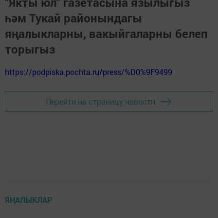
"Якты юл" газетасына язылыгыз
һәм Тукай районындагы
яңалыкларны, вакыйгаларны белеп
торыгыз
https://podpiska.pochta.ru/press/%D0%9F9499
Перейти на страницу новости
ЯҢАЛЫКЛАР