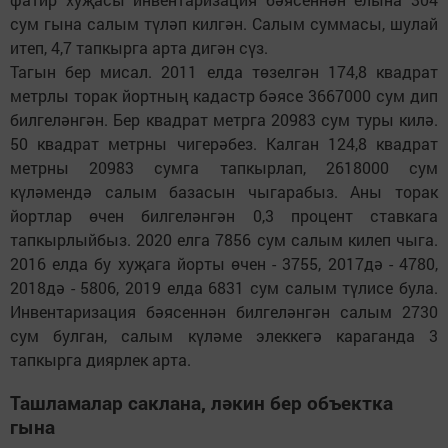
сум гына салым түләп килгән. Салым суммасы, шулай
итеп, 4,7 тапкырга арта дигән сүз.
Тагын бер мисал. 2011 елда төзелгән 174,8 квадрат
метрлы торак йортның кадастр бәясе 3667000 сум дип
билгеләнгән. Бер квадрат метрга 20983 сум туры килә.
50 квадрат метрны чигерәбез. Калган 124,8 квадрат
метрны 20983 сумга тапкырлап, 2618000 сум
күләмендә салым базасын чыгарабыз. Аны торак
йортлар өчен билгеләнгән 0,3 процент ставкага
тапкырлыйбыз. 2020 елга 7856 сум салым килеп чыга.
2016 елда бу хуҗага йорты өчен - 3755, 2017дә - 4780,
2018дә - 5806, 2019 елда 6831 сум салым түлисе була.
Инвентаризация бәясеннән билгеләнгән салым 2730
сум булган, салым күләме элеккегә караганда 3
тапкырга диярлек арта.
Ташламалар саклана, ләкин бер объектка
гына