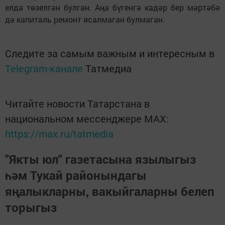
елда төзелгән булган. Аңа бүгенгә кадәр бер мәртәбә
дә капиталь ремонт ясалмаган булмаган.
Следите за самым важным и интересным в
Telegram-канале
Татмедиа
Читайте новости Татарстана в
национальном мессенджере MАХ:
https://max.ru/tatmedia
"Якты юл" газетасына язылыгыз
һәм Тукай районындагы
яңалыкларны, вакыйгаларны белеп
торыгыз