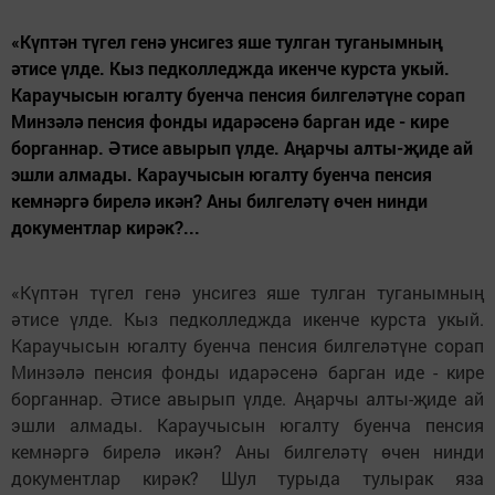
«Күптән түгел генә унсигез яше тулган туганымның
әтисе үлде. Кыз педколледжда икенче курста укый.
Караучысын югалту буенча пенсия билгеләтүне сорап
Минзәлә пенсия фонды идарәсенә барган иде - кире
борганнар. Әтисе авырып үлде. Аңарчы алты-җиде ай
эшли алмады. Караучысын югалту буенча пенсия
кемнәргә бирелә икән? Аны билгеләтү өчен нинди
документлар кирәк?...
«Күптән түгел генә унсигез яше тулган туганымның
әтисе үлде. Кыз педколледжда икенче курста укый.
Караучысын югалту буенча пенсия билгеләтүне сорап
Минзәлә пенсия фонды идарәсенә барган иде - кире
борганнар. Әтисе авырып үлде. Аңарчы алты-җиде ай
эшли алмады. Караучысын югалту буенча пенсия
кемнәргә бирелә икән? Аны билгеләтү өчен нинди
документлар кирәк? Шул турыда тулырак яза