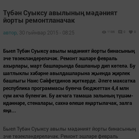
Түбән Суыксу авылының мәдәният
йорты ремонтланачак
автор,
30 гыйнвар 2015 - 08:25
1186
0
0
Быел Түбән Суыксу авылы мәдәният йорты бинасының
эче төзекләндереләчәк. Ремонт эшләре февраль
ахырлары, март башларында башланыр дип көтелә. Бу
шатлыклы хәбәрне авылдашларына җыенда җирлек
башлыгы Наис Сәйфетдинов җиткерде. Әлеге максатка
республика программасы буенча бюджеттан 4,4 млн
сум акча бүленгән. Бу акчага тамаша залының түшәм-
идәннәре, стеналары, сәхнә өлеше яңартылачак, залга
яңа...
Быел Түбән Суыксу авылы мәдәният йорты бинасының
эче төзекләндереләчәк. Ремонт эшләре февраль