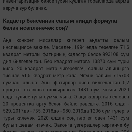
инвентаризация бәясе түбән куелган торакларда аерма
аеруча зур булачак.
Кадастр бәясеннән салым нинди формула
белән исәпләнәчәк соң?
Аңа конкрет мисаллар китереп аңлатты салым
инспекциясе вәкиле. Мәсәлән, 1994 елда төзелгән 71,6
квадрат метрлы фатирның кадастр бәясе 993108 сум
дип билгеләнгән. Бер квадрат метрга 13870 сум туры
килә. 20 квадрат метр чигерелгәч, салым алынырга
тиешле 51,6 квадрат метр кала. Ягъни салым 715703
сумнан алына. Аны фатирлар өчен билгеләнгән 0,2
процент ставкага тапкырлагач 1431 сум, ягъни 2020
елда түлисе тулы сумма чыга. Ә аңа кадәр, һәр ел саен
20 процентка арту белән бәйле рәвештә, 2016 елда -
529, 2017дә - 755, 2018дә - 980, 2019да 1206 сум түләргә
туры киләчәк. 2020 елдан соң һәр ел саен 1431 сум
булып дәвам итәчәк. Законга үзгәрешләр кергәнче бу
фатир хуҗасы инвентаризация бәясеннән елына 304