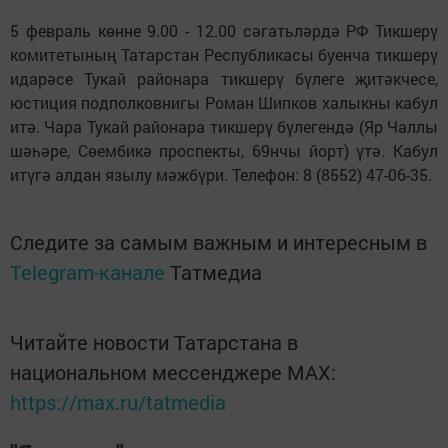
5 февраль көнне 9.00 - 12.00 сәгатьләрдә РФ Тикшерү
комитетының Татарстан Республикасы буенча тикшерү
идарәсе Тукай районара тикшерү бүлеге җитәкчесе,
юстиция подполковнигы Роман Шипков халыкны кабул
итә. Чара Тукай районара тикшерү бүлегендә (Яр Чаллы
шәһәре, Сөембикә проспекты, 69нчы йорт) үтә. Кабул
итүгә алдан язылу мәжбүри. Телефон: 8 (8552) 47-06-35.
Следите за самым важным и интересным в
Telegram-канале
Татмедиа
Читайте новости Татарстана в
национальном мессенджере MАХ:
https://max.ru/tatmedia