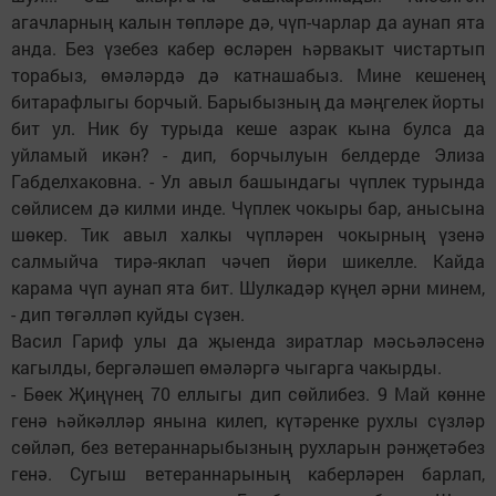
агачларның калын төпләре дә, чүп-чарлар да аунап ята
анда. Без үзебез кабер өсләрен һәрвакыт чистартып
торабыз, өмәләрдә дә катнашабыз. Мине кешенең
битарафлыгы борчый. Барыбызның да мәңгелек йорты
бит ул. Ник бу турыда кеше азрак кына булса да
уйламый икән? - дип, борчылуын белдерде Элиза
Габделхаковна. - Ул авыл башындагы чүплек турында
сөйлисем дә килми инде. Чүплек чокыры бар, анысына
шөкер. Тик авыл халкы чүпләрен чокырның үзенә
салмыйча тирә-яклап чәчеп йөри шикелле. Кайда
карама чүп аунап ята бит. Шулкадәр күңел әрни минем,
- дип төгәлләп куйды сүзен.
Васил Гариф улы да җыенда зиратлар мәсьәләсенә
кагылды, бергәләшеп өмәләргә чыгарга чакырды.
- Бөек Җиңүнең 70 еллыгы дип сөйлибез. 9 Май көнне
генә һәйкәлләр янына килеп, күтәренке рухлы сүзләр
сөйләп, без ветераннарыбызның рухларын рәнҗетәбез
генә. Сугыш ветераннарының каберләрен барлап,