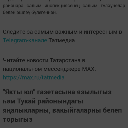
районара салым инспекциясенең салым түләүчеләр
белән эшләү бүлегеннән.
Следите за самым важным и интересным в
Telegram-канале
Татмедиа
Читайте новости Татарстана в
национальном мессенджере MАХ:
https://max.ru/tatmedia
"Якты юл" газетасына язылыгыз
һәм Тукай районындагы
яңалыкларны, вакыйгаларны белеп
торыгыз