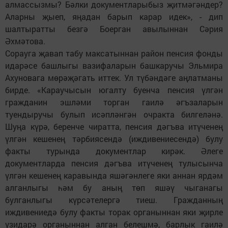
алмассызмы? Бәлки документларыбыз җитмәгәндер?
Аларны җыеп, яңадан барып карар идек», - дип
шалтыратты безгә Боерган авылыннан Сәрия
Әхмәтова.
Сорауга җавап табу максатыннан район пенсия фонды
идарәсе башлыгы вазифаларын башкаручы Эльмира
Ахуновага мөрәҗәгать иттек. Ул түбәндәге аңлатманы
бирде. «Караучысын югалту буенча пенсия үлгән
гражданин эшләми торган гаилә әгъзаларын
туендыручы булып исәпләнгән очракта билгеләнә.
Шуңа күрә, беренче чиратта, пенсия дәгъва итүченең
үлгән кешенең тәрбиясендә (иждивениесендә) булу
факты турында документлар кирәк. Әлеге
документларда пенсия дәгъва итүченең тулысынча
үлгән кешенең каравында яшәгәнлеге яки аннан ярдәм
алганлыгы һәм бу аның төп яшәү чыганагы
булганлыгы күрсәтелергә тиеш. Гражданның
иждивениедә булу факты торак органыннан яки җирле
үзидарә органыннан алган белешмә, барлык гаилә