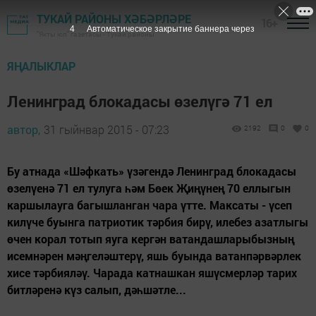
ТУКАЙ РАЙОНЫ ХӘБӘРЛӘРЕ
16+
3
Автоматическое закрытие баннера через
"Якты юл" газетасы - Тукай районы
ЯҢАЛЫКЛАР
Ленинград блокадасы өзелүгә 71 ел
автор,
31 гыйнвар 2015 - 07:23
2192
0
0
Бу атнада «Шәфкать» үзәгендә Ленинград блокадасы
өзелүенә 71 ел тулуга һәм Бөек Җиңүнең 70 еллыгын
каршылауга багышланган чара үтте. Максаты - үсеп
килүче буынга патриотик тәрбия бирү, илебез азатлыгы
өчен корал тотып яуга кергән ватандашларыбызның
исемнәрен мәңгеләштерү, яшь буында ватанпәрвәрлек
хисе тәрбияләү. Чарада катнашкан яшүсмерләр тарих
битләренә күз салып, дәһшәтле...