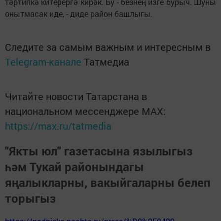
тәртипкә китерергә кирәк. Бу - безнең изге бурыч. Шуны
онытмасак иде, - диде район башлыгы.
Следите за самым важным и интересным в
Telegram-канале
Татмедиа
Читайте новости Татарстана в
национальном мессенджере MАХ:
https://max.ru/tatmedia
"Якты юл" газетасына язылыгыз
һәм Тукай районындагы
яңалыкларны, вакыйгаларны белеп
торыгыз