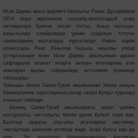
Иске Дөреш авыл җирлеге башлыгы Равис Дусадбеков
2014 елда җирлекнең социаль-икътисадый үсеш
нәтиҗәләре буенча хисап тотты. Аның чыгышы
вакытында слайдларда үрнәк хуҗалык тотучы
гаиләләрнең ихаталары күрсәтелде. Район хәрби
комиссары Рәис Юнысов тырыш, акыллы уллар
үстергәннәре өчен Иске Дөреш авылыннан армия
сафларына хезмәт итәргә киткән егетләрнең әти-
әниләрен җылы тәбрикләде, истәлекле бүләкләр
тапшырды.
Тумышы белән Салих-Тукай авылыннан Элиза ханым
Хәкимуллина зиратларның начар хәлдә булуы турында
ачынып сөйләде.
- Безнең Салих-Тукай авылындагы зират үзенең
матурлыгы, чисталыгы белән үрнәк булып тора иде.
Былтыр андагы олы-олы агачларны кистеләр,
чистарткан шикелле иттеләр инде. Алай булса иде дә
шул... Эш ахыргача башкарылмады. Киселгән