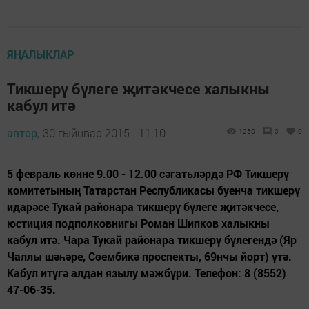
ЯҢАЛЫКЛАР
Тикшерү бүлеге җитәкчесе халыкны
кабул итә
автор,
30 гыйнвар 2015 - 11:10
1250
0
0
5 февраль көнне 9.00 - 12.00 сәгатьләрдә РФ Тикшерү
комитетының Татарстан Республикасы буенча тикшерү
идарәсе Тукай районара тикшерү бүлеге җитәкчесе,
юстиция подполковнигы Роман Шипков халыкны
кабул итә. Чара Тукай районара тикшерү бүлегендә (Яр
Чаллы шәһәре, Сөембикә проспекты, 69нчы йорт) үтә.
Кабул итүгә алдан язылу мәжбүри. Телефон: 8 (8552)
47-06-35.