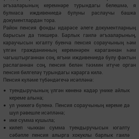
әгъзаларының керемнәре турындагы белешмә, я
булмаса иждивениедә булуны раслаучы башка
документлардан тора.
Район пенсия фонды идарәсе әлеге документларның
барысын да тикшерә. Барлык гаилә әгъзаларының,
караучысын югалту буенча пенсия сораучының һәм
үлгән гражданинның керемнәрен караганнан һәм
чагыштырганнан соң, ягъни иждивениедә булу фактын
раслаганнан соң, пенсия белән тәэмин итүче орган
пенсия билгеләү турындагы карарга килә.
Пенсия күләме түбәндәгечә исәпләнә:
туендыручының үлгән көненә кадәр унике айлык
кереме алына;
ул уникегә бүленә. Пенсия сораучының кереме дә
шул рәвешле исәпләнә;
ике сумма кушыла;
килеп чыккан сумма туендыручысын югалту
сәбәпле пенсия алырга хокуклы барлык гаилә