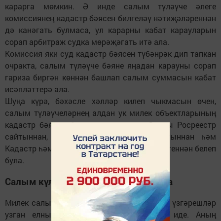
карарга мөмкин. Ә инде салым түләүче әлеге
комиссиянең кадастр бәясен билгеләү нәтиҗәләреннән
дә канәгать булмаса, ул карарны кабат карауларын
сорап арбитраж судка мөрәҗәгать итә ала.
Комиссия яки суд кадастр бәясен түбәнрәк дип тапкан
очракта, салым түләүче бәяне яңадан карауны сорап
гариза биргән көннән башлап салым суммасын кабат
исәпләттерә ала.
Шуңа күрә, бәхәсле хәлләр килеп чыкмасын өчен,
салым түләүчеләрнең алдан ук милек объектларының
кадастр бәясен белеп торуы яхшы. Ә аны Росреестр
сайтыннан, объектның кадастр паспортыннан һәм
Кадастр һәм картография федераль хезмәтеннән белеп
була.
Салым күләме берничә мәртәбә арта
Милек салымын түләү турындагы законга үзгәрешләр
узган елның октябрь аенда кертелгән иде. Аның