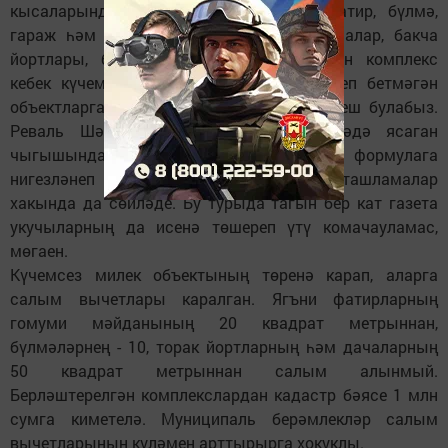
кысаларында без хәзер торак йорт, фатир, бүлмә,
гараж һәм машина кую урыннары, мунчалар, бакча
йортлары, берничә бинаны берләштергән комплекс
кебек күчемсез милекләргә өстәп, төзелеп бетмәгән
объектларга да салым түли башларга тиеш булабыз.
Реваль Шәмсетдинов атналык киңәшмәдә ясаган
чыгышында милек салымының нинди формулага
нигезләнеп исәпләнәчәге, ставкалар, ташламалар
хакында да сөйләде. Бу турыда тагын бер кат газета
укучыларның да исенә төшереп үтү комачауламас,
мөгаен.
Күчемсез милек объектының төренә карап, аларга
салым вычетлары каралган. Ягъни фатирларның
гомуми мәйданының 20 квадрат метрыннан,
бүлмәләрнең - 10, торак йортларның һәм дачаларның
50 квадрат метрыннан салым алынмый.
Берләштерелгән комплекслардан кадастр бәясе 1 млн
сумга киметелә. Муниципаль берәмлекләр салым
вычетларының күләмен арттырырга хокуклы.