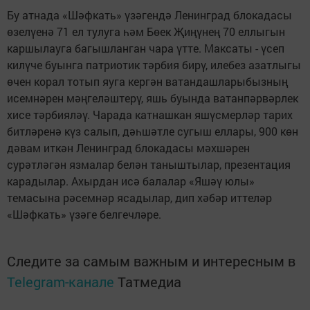
Бу атнада «Шәфкать» үзәгендә Ленинград блокадасы
өзелүенә 71 ел тулуга һәм Бөек Җиңүнең 70 еллыгын
каршылауга багышланган чара үтте. Максаты - үсеп
килүче буынга патриотик тәрбия бирү, илебез азатлыгы
өчен корал тотып яуга кергән ватандашларыбызның
исемнәрен мәңгеләштерү, яшь буында ватанпәрвәрлек
хисе тәрбияләү. Чарада катнашкан яшүсмерләр тарих
битләренә күз салып, дәһшәтле сугыш еллары, 900 көн
дәвам иткән Ленинград блокадасы мәхшәрен
сурәтләгән язмалар белән таныштылар, презентация
карадылар. Ахырдан исә балалар «Яшәү юлы»
темасына рәсемнәр ясадылар, дип хәбәр иттеләр
«Шәфкать» үзәге белгечләре.
Следите за самым важным и интересным в
Telegram-канале
Татмедиа