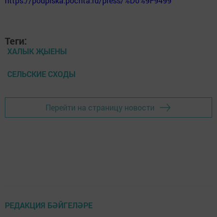
https://podpiska.pochta.ru/press/%D0%9F9499
Теги:
ХАЛЫК ҖЫЕНЫ
СЕЛЬСКИЕ СХОДЫ
Перейти на страницу новости
РЕДАКЦИЯ БӘЙГЕЛӘРЕ