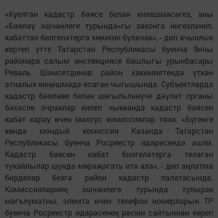
«Куелган кадастр бәясе белән килешмәсәгез, аны
«Бәяләү эшчәнлеге турында»гы законга нигезләнеп,
кабаттан билгеләтергә мөмкин булачак», - дип ачыклык
кертеп үтте Татарстан Республикасы буенча 9нчы
районара салым инспекциясе башлыгы урынбасары
Реваль Шәмсетдинов район хакимиятендә үткән
атналык киңәшмәдә ясаган чыгышында. Субъектларда
кадастр бәяләве белән шөгыльләнүче дәүләт органы
бәхәсле очраклар килеп чыкканда кадастр бәясен
кабат карау өчен махсус комиссияләр төзи. «Бүгенге
көндә мондый комиссия Казанда Татарстан
Республикасы буенча Росреестр идарәсендә эшли.
Кадастр бәясен кабат билгеләтергә теләгән
тукайлылар шунда мөрәҗәгать итә ала», - дип аңлатма
бирделәр безгә район кадастр палатасында.
Комиссияләрнең эшчәнлеге турында тулырак
мәгълүматны, элемтә өчен телефон номерларын ТР
буенча Росреестр идарәсенең рәсми сайтыннан кереп