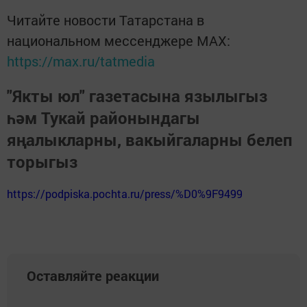
Читайте новости Татарстана в
национальном мессенджере MАХ:
https://max.ru/tatmedia
"Якты юл" газетасына язылыгыз
һәм Тукай районындагы
яңалыкларны, вакыйгаларны белеп
торыгыз
https://podpiska.pochta.ru/press/%D0%9F9499
Оставляйте реакции