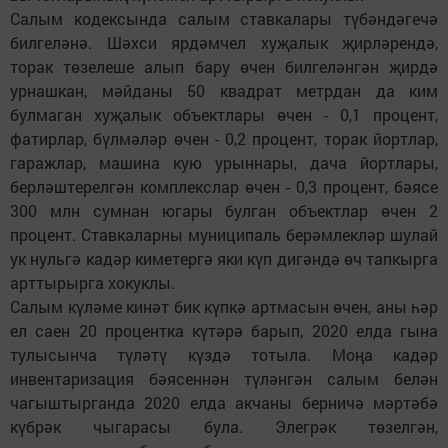
Салым кодексында салым ставкалары түбәндәгечә
билгеләнә. Шәхси ярдәмчел хуҗалык җирләрендә,
торак төзелеше алып бару өчен билгеләнгән җирдә
урнашкан, мәйданы 50 квадрат метрдан да ким
булмаган хуҗалык объектлары өчен - 0,1 процент,
фатирлар, бүлмәләр өчен - 0,2 процент, торак йортлар,
гаражлар, машина кую урыннары, дача йортлары,
берләштерелгән комплекслар өчен - 0,3 процент, бәясе
300 млн сумнан югары булган объектлар өчен 2
процент. Ставкаларны муниципаль берәмлекләр шулай
ук нульгә кадәр киметергә яки күп дигәндә өч тапкырга
арттырырга хокуклы.
Салым күләме кинәт бик күпкә артмасын өчен, аны һәр
ел саен 20 процентка күтәрә барып, 2020 елда гына
тулысынча түләтү күздә тотыла. Моңа кадәр
инвентаризация бәясеннән түләнгән салым белән
чагыштырганда 2020 елда акчаны берничә мәртәбә
күбрәк чыгарасы була. Элегрәк төзелгән,