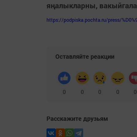
яңалыкларны, вакыйгал
https://podpiska.pochta.ru/press/%D0%
Оставляйте реакции
0
0
0
0
0
Расскажите друзьям