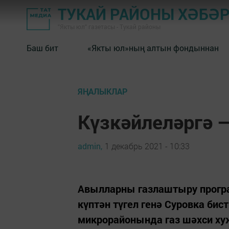
ТУКАЙ РАЙОНЫ ХӘБӘ
"Якты юл" газетасы - Тукай районы
Баш бит
«Якты юл»ның алтын фондыннан
ЯҢАЛЫКЛАР
Күзкәйлеләргә –
admin,
1 декабрь 2021 - 10:33
Авылларны газлаштыру програ
күптән түгел генә Суровка би
микрорайонында газ шәхси ху