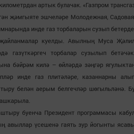
километрдан артык булачак. «Газпром трансга
гән җәмгыяте эшчеләре Молодежная, Садовая
мнарында инде газ торбаларын сузып бетерде
 җайланмалар куелды. Авылның Муса Җәли
ә газүткәргеч торбалар сузылып бетәчәк
ына бәйрәм килә – өйләрдә зәңгәр ягулыкта
пләр инде газ плитәләре, казаннарны алы
штыру белән аерым белгечләр шөгыльләнә. Б
башкарыла.
аштыру буенча Президент программасы кабу
ың авыллар үсешенә гаять зур йогынты ясав