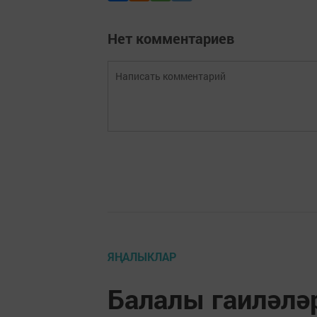
Нет комментариев
ЯҢАЛЫКЛАР
Балалы гаиләлә