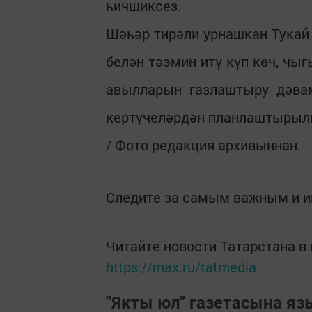
һичшиксез.
Шәһәр тирәли урнашкан Тукай 
белән тәэмин итү күп көч, чы
авылларын газлаштыру дәвам
кертүчеләрдән планлаштырылг
/ Фото редакция архивыннан.
Следите за самым важным и 
Читайте новости Татарстана 
https://max.ru/tatmedia
"Якты юл" газетасына я