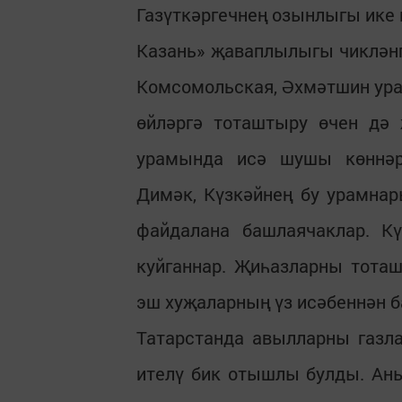
Газүткәргечнең озынлыгы ике 
Казань» җаваплылыгы чиклән
Комсомольская, Әхмәтшин ура
өйләргә тоташтыру өчен дә
урамында исә шушы көннәрд
Димәк, Күзкәйнең бу урамнар
файдалана башлаячаклар. Кү
куйганнар. Җиһазларны тота
эш хуҗаларның үз исәбеннән 
Татарстанда авылларны газл
ителү бик отышлы булды. Ан