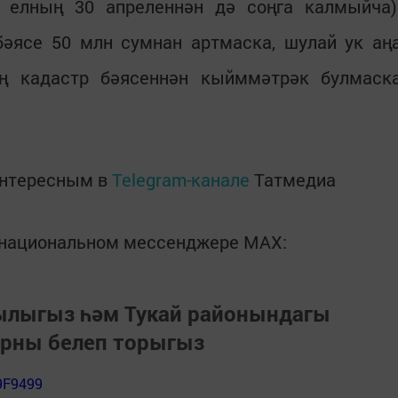
 елның 30 апреленнән дә соңга калмыйча)
бәясе 50 млн сумнан артмаска, шулай ук аң
ң кадастр бәясеннән кыйммәтрәк булмаск
интересным в
Telegram-канале
Татмедиа
в национальном мессенджере MАХ:
зылыгыз һәм Тукай районындагы
арны белеп торыгыз
9F9499