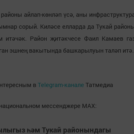
районы айлап-көнләп үсә, аны инфраструктур
гымнар сорый. Киләсе елларда да Тукай район
 итәчәк. Район җитәкчесе Фаил Камаев га
ан эшнең вакытында башкарылуын таләп итә.
интересным в
Telegram-канале
Татмедиа
в национальном мессенджере MАХ:
зылыгыз һәм Тукай районындагы