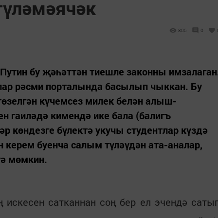
түләмәячәк
805
0
Путин бу җәһәттән тиешле законны имзалаган
ар рәсми порталында басылып чыккан. Бу
төзелгән күчемсез милек белән алыш-
н гаиләдә кимендә ике бала (балигъ
әр көндезге бүлектә укучы студентлар күздә
н керем буенча салым түләүдән ата-аналар,
гә мөмкин.
 искесен сатканнан соң бер ел эчендә саты