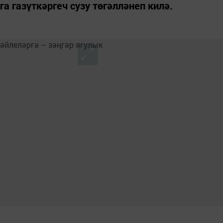
 газүткәргеч сузу төгәлләнеп килә.