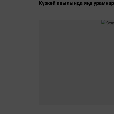
Күзкәй авылында яңа урамнарга