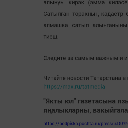
алынуы кирәк (әмма киләсе
Сатылган торакның кадастр 
алмашка сатып алынганыны
тиеш.
Следите за самым важным и 
Читайте новости Татарстана 
https://max.ru/tatmedia
"Якты юл" газетасына я
яңалыкларны, вакыйгал
https://podpiska.pochta.ru/press/%D0%