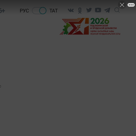
6+
РУС
ТАТ
0
е