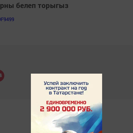
арны белеп торыгыз
9F9499