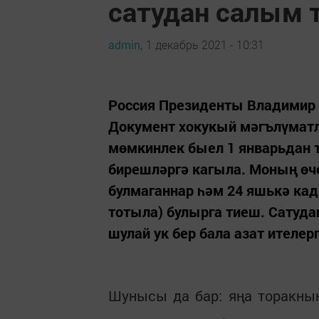
сатудан салым 
admin,
1 декабрь 2021 - 10:31
Россия Президенты Владимир 
Документ хокукый мәгълүматл
мөмкинлек быел 1 январьдан 
бирешләргә кагыла. Моның өче
булмаганнар һәм 24 яшькә кад
тотыла) булырга тиеш. Сатуда
шулай ук бер бала азат ителер
Шунысы да бар: яңа торакның