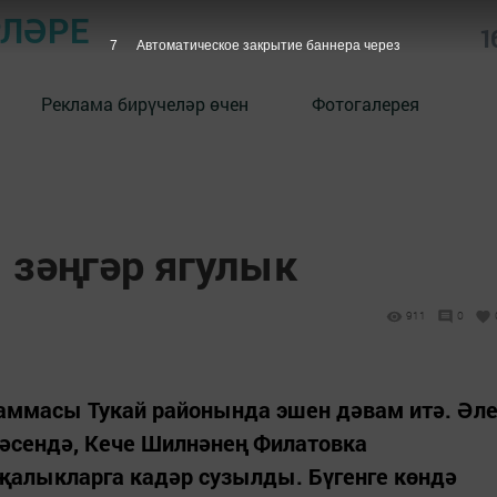
РЛӘРЕ
1
6
Автоматическое закрытие баннера через
Реклама бирүчеләр өчен
Фотогалерея
 зәңгәр ягулык
911
0
ммасы Тукай районында эшен дәвам итә. Әл
стәсендә, Кече Шилнәнең Филатовка
җалыкларга кадәр сузылды. Бүгенге көндә