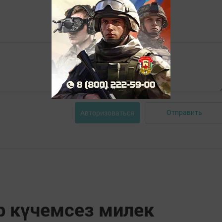
Отправить
Авторизоваться
р күчемсез милек