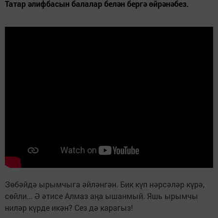
Татар әлифбасын балалар белән бергә өйрәнәбез.
Зөбәйдә ырымчыга әйләнгән. Бик күп нәрсәләр күрә,
сөйли... Ә әтисе Алмаз аңа ышанмый. Яшь ырымчы
ниләр күрде икән? Сез дә карагыз!