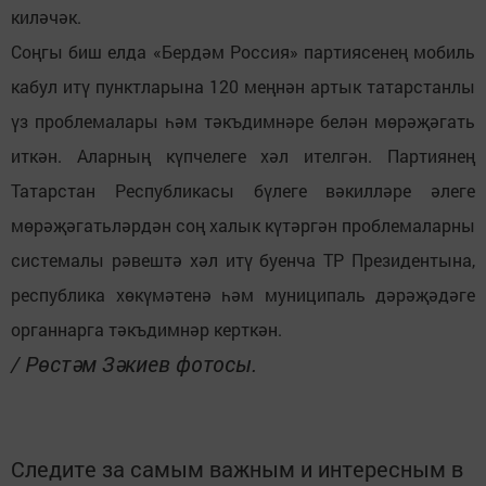
киләчәк.
Соңгы биш елда «Бердәм Россия» партиясенең мобиль
кабул итү пунктларына 120 меңнән артык татарстанлы
үз проблемалары һәм тәкъдимнәре белән мөрәҗәгать
иткән. Аларның күпчелеге хәл ителгән. Партиянең
Татарстан Республикасы бүлеге вәкилләре әлеге
мөрәҗәгатьләрдән соң халык күтәргән проблемаларны
системалы рәвештә хәл итү буенча ТР Президентына,
республика хөкүмәтенә һәм муниципаль дәрәҗәдәге
органнарга тәкъдимнәр керткән.
/ Рөстәм Зәкиев фотосы.
Следите за самым важным и интересным в