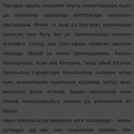
Иштирәк авылы мәдәният йорты хезмәткәрләре, быел
да игенчеләр каршында агитбригада чыгышын
оештырдык. Икмәк тә, җыр да бергәләп, күмәкләшеп
эшләсәң генә була бит ул. Комбайннарда эшләүче
егетләргә Гөлнур апа Мостафина күпертеп икмәген
пешерде. Шулай ук Әнисә Шәймәрданова, Фәнүсә
Ризатдинова, Асия апа Метшина, Таһир абый Юсупов,
баянчыбыз Гарәфетдин Исмәгыйлев, эшләрен читкә
куеп, игенчеләрнең күңелләрен күрделәр, матур җыр-
биюләрен бүләк иттеләр. Кырда эшләүчеләр өчен
безнең чыгышларыбыз, чыннан да, үзенчәлекле ял
булды.
Авыл хуҗалыгы уңганнарына изге эшләрендә – икмәк
үстерүдә зур көч һәм сәламәтлек телибез. Ипи