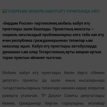
«Бердәм Россия» партиясенең мобиль кабул итү
пунктлары эшли башлады. Проектның максаты –
социаль-икътисадый проблемаларны алга таба хәл итү
өчен республика гражданнарыннан теләкләр һәм
наказлар җыю. Кабул итү пунктлары автобусларда
урнашкан һәм алар Татарстанның ярты меңнән артык
торак пунктын әйләнеп чыгачак.
Мобиль кабул итү пунктлары белән бергә «Минем
депутат» проекты да эшли. Аның кысаларында
татарстанлыларның теләкләре мөмкин кадәр оператив
рәвештә үтәләчәк. ТР Дәүләт Советы депутатлары
безнең гражданнар биргән сорауларны игътибар