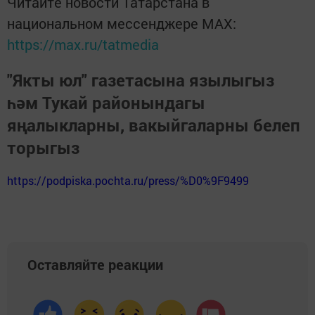
Читайте новости Татарстана в
национальном мессенджере MАХ:
https://max.ru/tatmedia
"Якты юл" газетасына язылыгыз
һәм Тукай районындагы
яңалыкларны, вакыйгаларны белеп
торыгыз
https://podpiska.pochta.ru/press/%D0%9F9499
Оставляйте реакции