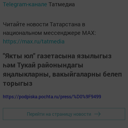
Telegram-канале
Татмедиа
Читайте новости Татарстана в
национальном мессенджере MАХ:
https://max.ru/tatmedia
"Якты юл" газетасына язылыгыз
һәм Тукай районындагы
яңалыкларны, вакыйгаларны белеп
торыгыз
https://podpiska.pochta.ru/press/%D0%9F9499
Перейти на страницу новости