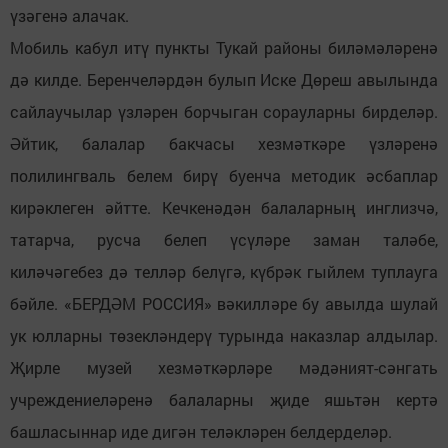
үзәгенә алачак.
Мобиль кабул итү пункты Тукай районы биләмәләренә
дә килде. Беренчеләрдән булып Иске Дөреш авылында
сайлаучылар үзләрен борчыган сорауларны бирделәр.
Әйтик, балалар бакчасы хезмәткәре үзләренә
полилингваль белем бирү буенча методик әсбаплар
кирәклеген әйтте. Кечкенәдән балаларның инглизчә,
татарча, русча белеп үсүләре заман таләбе,
киләчәгебез дә телләр белүгә, күбрәк гыйлем туплауга
бәйле. «БЕРДӘМ РОССИЯ» вәкилләре бу авылда шулай
ук юлларны төзекләндерү турында наказлар алдылар.
Җирле музей хезмәткәрләре мәдәният-сәнгать
учреждениеләренә балаларны җиде яшьтән кертә
башласыннар иде дигән теләкләрен белдерделәр.