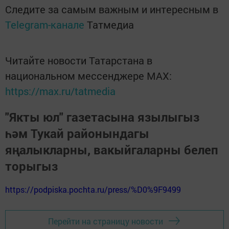
Следите за самым важным и интересным в
Telegram-канале
Татмедиа
Читайте новости Татарстана в
национальном мессенджере MАХ:
https://max.ru/tatmedia
"Якты юл" газетасына язылыгыз
һәм Тукай районындагы
яңалыкларны, вакыйгаларны белеп
торыгыз
https://podpiska.pochta.ru/press/%D0%9F9499
Перейти на страницу новости