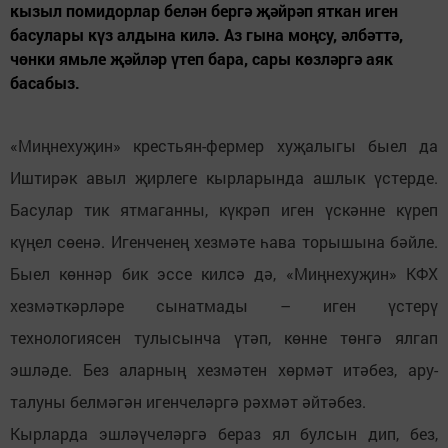
кызыл помидорлар белән бергә җәйрәп яткан иген
басулары күз алдына килә. Аз гына моңсу, әлбәттә,
чөнки ямьле җәйләр үтеп бара, сары көзләргә аяк
басабыз.
«Миңнехуҗин» крестьян-фермер хуҗалыгы быел да
Иштирәк авыл җирлеге кырларында ашлык үстерде.
Басулар тик ятмаганны, күкрәп иген үскәнне күреп
күңел сөенә. Игенченең хезмәте һава торышына бәйле.
Быел көннәр бик эссе килсә дә, «Миңнехуҗин» КФХ
хезмәткәрләре сынатмады – иген үстерү
технологиясен тулысынча үтәп, көнне төнгә ялгап
эшләде. Без аларның хезмәтен хөрмәт итәбез, ару-
талуны белмәгән игенчеләргә рәхмәт әйтәбез.
Кырларда эшләүчеләргә бераз ял булсын дип, без,