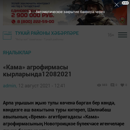
2
Автоматическое закрытие баннера через
ТУКАЙ РАЙОНЫ ХӘБӘРЛӘРЕ
16+
"Якты юл" газетасы - Тукай районы
ЯҢАЛЫКЛАР
«Кама» агрофирмасы
кырларында12082021
admin,
12 август 2021 - 12:41
983
0
0
Арпа уңышын җыю тулы көченә барган бер көндә,
көндезге аш вакытына туры китереп, Шилнәбаш
авылының «Время» агитбригадасы «Кама»
агрофирмасының Новотроицкое бүлекчәсе игенчеләре