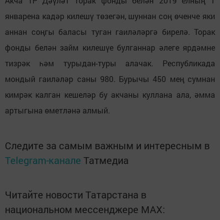
Акча ТР Дәүләт торак фонды белән 2019 елның 1
январена кадәр килешү төзегән, шуннан соң өченче яки
аннан соңгы баласы туган гаиләләргә бирелә. Торак
фонды белән займ килешүе булганнар әлеге ярдәмне
тизрәк һәм турыдан-туры алачак. Республикада
мондый гаиләләр саны 980. Бурычы 450 мең сумнан
кимрәк калган кешеләр бу акчаны куллана ала, әмма
артыгына өметләнә алмый.
Следите за самым важным и интересным в
Telegram-канале
Татмедиа
Читайте новости Татарстана в
национальном мессенджере MАХ: