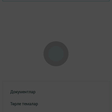
Документлар
Төрле темалар