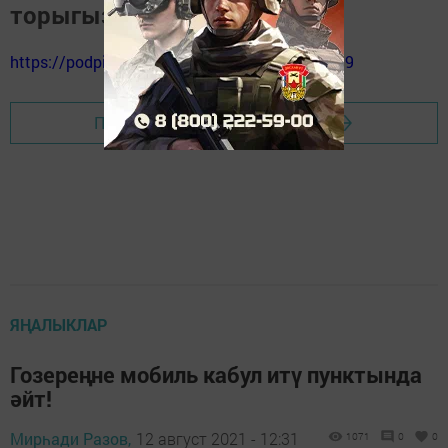
торыгыз
https://podpiska.pochta.ru/press/%D0%9F9499
Перейти на страницу новости
ЯҢАЛЫКЛАР
Гозереңне мобиль кабул итү пунктында
әйт!
Мирһади Разов,
12 август 2021 - 12:31
1071
0
0