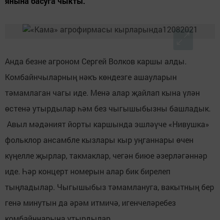
янына басуга чыкты.
Анда безне агроном Сергей Волков каршы алды.
Комбайнчыларның нәкъ көндезге ашауларын
тәмамлаган чагы иде. Менә алар җайлап кына үлән
өстенә утырдылар һәм без чыгышыбызны башладык.
Авыл мәдәният йорты каршында эшләүче «Нивушка»
фольклор ансамбле кызлары кыр уңганнары өчен
күңелле җырлар, такмаклар, чегән биюе әзерләгәннәр
иде. Һәр концерт номерын алар бик бирелеп
тыңладылар. Чыгышыбыз тәмамлануга, вакытның бер
генә минутын да әрәм итмичә, игенчеләребез
комбайннарына утырдылар.