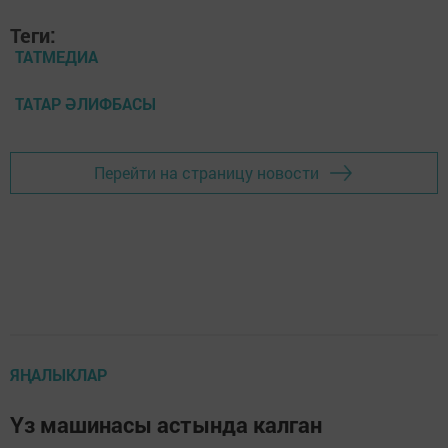
Теги:
ТАТМЕДИА
ТАТАР ӘЛИФБАСЫ
Перейти на страницу новости
ЯҢАЛЫКЛАР
Үз машинасы астында калган