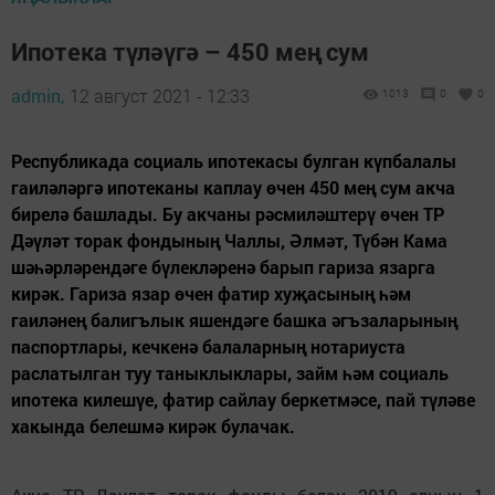
Ипотека түләүгә – 450 мең сум
admin,
12 август 2021 - 12:33
1013
0
0
Республикада социаль ипотекасы булган күпбалалы
гаиләләргә ипотеканы каплау өчен 450 мең сум акча
бирелә башлады. Бу акчаны рәсмиләштерү өчен ТР
Дәүләт торак фондының Чаллы, Әлмәт, Түбән Кама
шәһәрләрендәге бүлекләренә барып гариза язарга
кирәк. Гариза язар өчен фатир хуҗасының һәм
гаиләнең балигълык яшендәге башка әгъзаларының
паспортлары, кечкенә балаларның нотариуста
раслатылган туу таныклыклары, займ һәм социаль
ипотека килешүе, фатир сайлау беркетмәсе, пай түләве
хакында белешмә кирәк булачак.