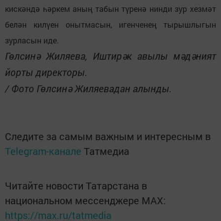
кискәндә һәркем аның табын түренә нинди зур хезмәт
белән килүен онытмасын, игенченең тырышлыгын
зурласын иде.
Гөлсинә Жиляева, Иштирәк авылы мәдәният
йорты директоры.
/ Фото Гөлсинә Жиляевадан алынды.
Следите за самым важным и интересным в
Telegram-канале
Татмедиа
Читайте новости Татарстана в
национальном мессенджере MАХ:
https://max.ru/tatmedia