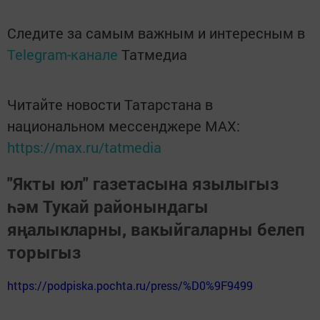
Следите за самым важным и интересным в
Telegram-канале
Татмедиа
Читайте новости Татарстана в
национальном мессенджере MАХ:
https://max.ru/tatmedia
"Якты юл" газетасына язылыгыз
һәм Тукай районындагы
яңалыкларны, вакыйгаларны белеп
торыгыз
https://podpiska.pochta.ru/press/%D0%9F9499