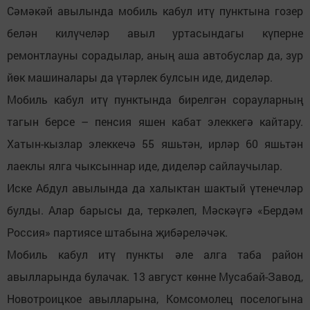
Сәмәкәй авылында мобиль кабул итү пунктына гозер
белән килүчеләр авыл уртасындагы күперне
ремонтлауны сорадылар, аның аша автобуслар да, зур
йөк машиналары да үтәрлек булсын иде, диделәр.
Мобиль кабул итү пунктында бирелгән сорауларның
тагын берсе – пенсия яшен кабат элеккегә кайтару.
Хатын-кызлар элеккечә 55 яшьтән, ирләр 60 яшьтән
лаеклы ялга чыксыннар иде, диделәр сайлаучылар.
Иске Абдул авылында да халыктан шактый үтенечләр
булды. Алар барысы да, теркәлеп, Мәскәүгә «Бердәм
Россия» партиясе штабына җибәреләчәк.
Мобиль кабул итү пункты әле алга таба район
авылларында булачак. 13 август көнне Мусабай-Завод,
Новотроицкое авылларына, Комсомолец поселогына