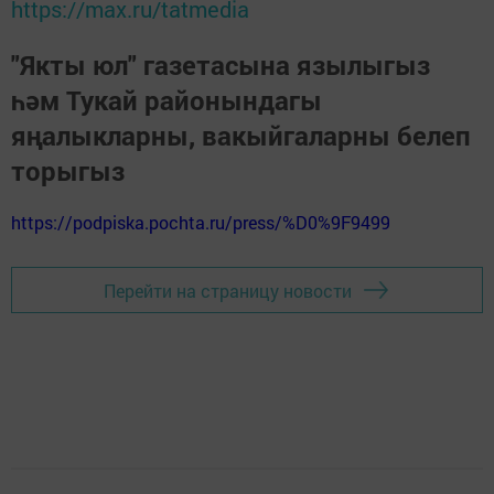
https://max.ru/tatmedia
"Якты юл" газетасына язылыгыз
һәм Тукай районындагы
яңалыкларны, вакыйгаларны белеп
торыгыз
https://podpiska.pochta.ru/press/%D0%9F9499
Перейти на страницу новости