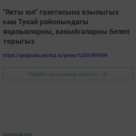
"Якты юл" газетасына язылыгыз
һәм Тукай районындагы
яңалыкларны, вакыйгаларны белеп
торыгыз
https://podpiska.pochta.ru/press/%D0%9F9499
Перейти на страницу новости
ЯҢАЛЫКЛАР