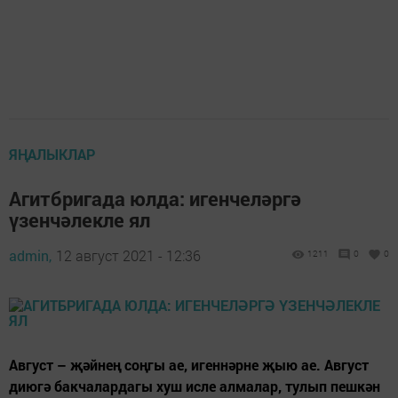
ЯҢАЛЫКЛАР
Агитбригада юлда: игенчеләргә
үзенчәлекле ял
admin,
12 август 2021 - 12:36
1211
0
0
Август – җәйнең соңгы ае, игеннәрне җыю ае. Август
диюгә бакчалардагы хуш исле алмалар, тулып пешкән