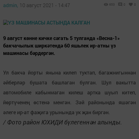
admin,
10 август 2021 - 14:47
653
0
0
9 август көнне кичке сәгать 5 тулганда «Весна-1»
бакчачылык ширкәтендә 60 яшьлек ир-атны үз
машинасы бәрдергән.
Ул бакча йорты янына килеп туктап, багажнигыннан
әйберләр бушата башлаган булган. Шул вакытта
автомобиле кабынмаган килеш артка шуып китеп,
йөртүченең өстенә менгән. Зәй районында яшәгән
әлеге ир-ат фаҗига урынында ук җан биргән.
/ Фото район ЮХИДИ бүлегеннән алынды.