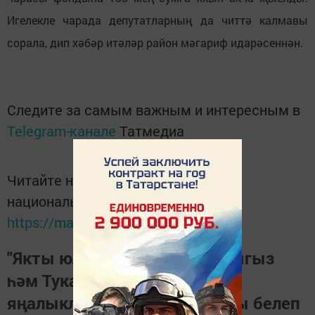
Игелекле чарада депутатларның да читтә калмавы
сорала, дип хәбәр итәләр район мәгариф идарәсеннән.
Следите за самым важным и интересным в
Telegram-канале
Татмедиа
Читайте новости Татарстана в
национальном мессенджере MАХ:
https://max.ru/tatmedia
"Якты юл" газетасына язылыгыз
һәм Тукай районындагы
яңалыкларны, вакыйгаларны белеп