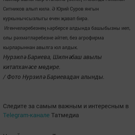
Ситников алып килә. Ә Юрий Суров янгын
куркынычсызлыгы өчен җавап бирә.
Игенчеләребезнең һәрберсе алдында башыбызны иеп,
олы рәхмәтләребезне әйтеп, без агрофирма
кырларыннан авылга юл алдык.
Нурзилә Бариева, Шилнәбаш авылы
китапханәсе мөдире.
/ Фото Нурзилә Бариевадан алынды.
Следите за самым важным и интересным в
Telegram-канале
Татмедиа