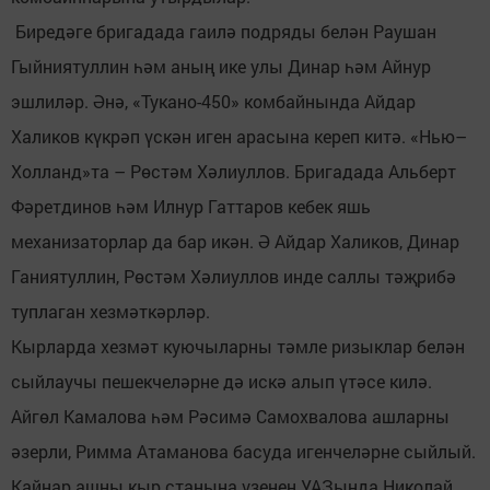
Биредәге бригадада гаилә подряды белән Раушан
Гыйниятуллин һәм аның ике улы Динар һәм Айнур
эшлиләр. Әнә, «Тукано-450» комбайнында Айдар
Халиков күкрәп үскән иген арасына кереп китә. «Нью–
Холланд»та – Рөстәм Хәлиуллов. Бригадада Альберт
Фәретдинов һәм Илнур Гаттаров кебек яшь
механизаторлар да бар икән. Ә Айдар Халиков, Динар
Ганиятуллин, Рөстәм Хәлиуллов инде саллы тәҗрибә
туплаган хезмәткәрләр.
Кырларда хезмәт куючыларны тәмле ризыклар белән
сыйлаучы пешекчеләрне дә искә алып үтәсе килә.
Айгөл Камалова һәм Рәсимә Самохвалова ашларны
әзерли, Римма Атаманова басуда игенчеләрне сыйлый.
Кайнар ашны кыр станына үзенең УАЗында Николай