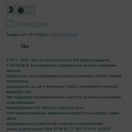
Телефон АО «ТАТМЕДИА»:
(843) 222 09 84
16+
© 2011 - 2026. Якты юл (Светлый путь). Все права защищены.
© ТАТМЕДИА. Все материалы, размещенные на сайте, защищены
законом.
Перепечатка, воспроизведение и распространение в любом объеме
информации,
размещенной на сайте, возможна только с письменного согласия
редакций СМИ.
При поддержке Республиканского агентства по печати и массовым
коммуникациям.
Наименование СМИ: Якты юл (Светлый путь)
СМИ зарегистрировано Федеральной службой по надзору в сфере
связи,
информационных технологий и массовых коммуникаций
запись о регистрации СМИ ЭЛ № ФС 77 - 90170 от 07.10.2025