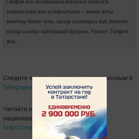
Гөлфия апа Әһлиеваның язмасын газетага
әзерләгәндә янә үсмерчагыма – әниле, якты
өметләр белән тулы, матур хыялларга бай, бәхетле
елларга кабат кайткандай булдым. Рәхмәт, Гөлфия
апа.
Следите за самым важным и интересным в
Telegram-канале
Татмедиа
Читайте новости Татарстана в
национальном мессенджере MАХ:
https://max.ru/tatmedia