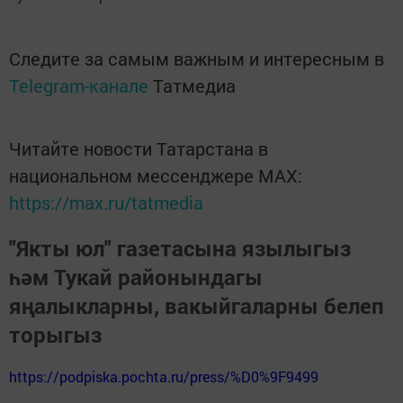
Следите за самым важным и интересным в
Telegram-канале
Татмедиа
Читайте новости Татарстана в
национальном мессенджере MАХ:
https://max.ru/tatmedia
"Якты юл" газетасына язылыгыз
һәм Тукай районындагы
яңалыкларны, вакыйгаларны белеп
торыгыз
https://podpiska.pochta.ru/press/%D0%9F9499