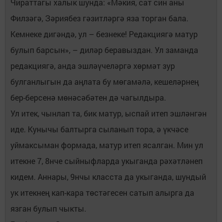
Чираттагы халык шунда: «Мәкия, сат син аны
Филзәгә, Зәриябез гәзитләргә яза торган бала.
Кемнеке дигәндә, ул – безнеке! Редакциягә матур
булып барсын», – диләр беравыздан. Ул заманда
редакциягә, анда эшләүчеләргә хөрмәт зур
булганлыгын да аңлата бу мөгамәлә, кешеләрнең
бер-берсенә мөнәсәбәтен дә чагылдыра.
Ул итек, чынлап та, бик матур, ыспай итеп эшләнгән
иде. Кунычы балтырга сыланып тора, ә үкчәсе
уймаксыман формада, матур итеп ясалган. Мин ул
итекне 7, 8нче сыйныфларда укыганда рәхәтләнеп
кидем. Аннары, 9нчы класста да укыганда, шундый
ук итекнең кап-кара төстәгесен сатып алырга да
язган булып чыкты.