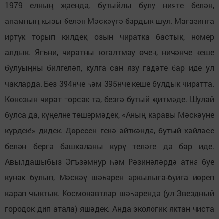
1979 елның җәендә, бутыйлы булу нияте белән,
апамның кызы белән Мәскәүгә бардык шул. Магазинга
иртүк торып килдек, озын чиратка бастык, номер
алдык. Ягъни, чиратны югалтмау өчен, ничәнче кеше
булуыңны билгеләп, кулга сан язу гадәте бар иде ул
чакларда. Без 394нче һәм 395нче кеше булдык чиратта.
Көнозын чират торсак та, безгә бутый җитмәде. Шулай
булса да, күңелне төшермәдек, «Аның каравы Мәскәүне
күрдек!» дидек. Дөресен генә әйткәндә, бутый хәйләсе
белән бергә башкаланы күрү теләге дә бар иде.
Авылдашыбыз Әгъзәмнур һәм Рәзинәләрдә атна буе
кунак булып, Мәскәү шәһәрен аркылыга-буйга йөреп
карап чыктык. Космонавтлар шәһәрендә (ул Звездный
городок дип атала) яшәдек. Анда экологик яктан чиста