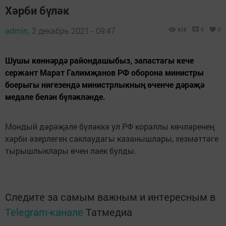
Хәрби бүләк
admin,
3 декабрь 2021 - 09:47
928
0
0
Шушы көннәрдә райондашыбыз, запастагы кече
сержант Марат Галимҗанов РФ оборона министры
боерыгы нигезендә министрлыкның өченче дәрәҗә
медале белән бүләкләнде.
Мондый дәрәҗәле бүләккә ул РФ кораллы көчләренең
хәрби әзерлеген саклаудагы казанышлары, хезмәттәге
тырышлыклары өчен лаек булды.
Следите за самым важным и интересным в
Telegram-канале
Татмедиа