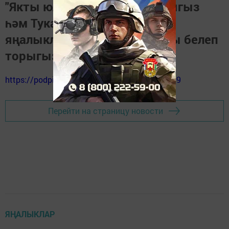
"Якты юл" газетасына язылыгыз
һәм Тукай районындагы
яңалыкларны, вакыйгаларны белеп
торыгыз
https://podpiska.pochta.ru/press/%D0%9F9499
Перейти на страницу новости
ЯҢАЛЫКЛАР