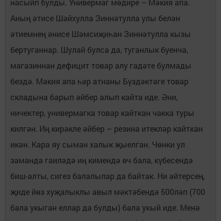
насыйп булды. Универмаг мөдире – Мәкия апа.
Аның әтисе Шәйхулла Зиннәтулла улы белән
әтиемнең әнисе Шәмсиҗиһан Зиннәтулла кызы
бертуганнар. Шулай булса да, туганлык буенча,
магазиннан дефицит товар алу гадәте булмады
бездә. Мәкия апа һәр атнаны Бүздәктәге товар
складына барып әйбер алып кайта иде. Әни,
ничектер, универмагка товар кайткан чакка туры
килгән. Иң кирәкле әйбер – резина итекләр кайткан
икән. Кара яу сыман халык җыелган. Чөнки ул
заманда гаиләдә иң кимендә өч бала, күбесендә
биш-алты, сигез балалылар да байтак. Ни әйтерсең,
җиде йөз хуҗалыклы авыл мәктәбендә 500ләп (700
бала укыган еллар да булды) бала укый иде. Менә