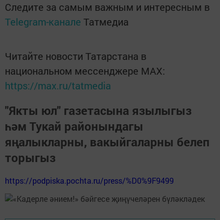
Следите за самым важным и интересным в
Telegram-канале
Татмедиа
Читайте новости Татарстана в
национальном мессенджере MАХ:
https://max.ru/tatmedia
"Якты юл" газетасына язылыгыз
һәм Тукай районындагы
яңалыкларны, вакыйгаларны белеп
торыгыз
https://podpiska.pochta.ru/press/%D0%9F9499