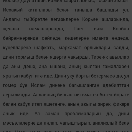
Йосыф Дәүләтшин, Рамил хәзрәт, Юныс, Госман хәзрәт
Исхакый китаплары белән таныша башлады ул.
Андагы гыйбрәтле вәгазьләрне Корьән ашларында,
җеназа намазларында, Гает һәм Корбан
бәйрәмнәрендә сөйләде, кешеләрне иманга өндәде,
күңелләренә шәфкать, мәрхәмәт орлыклары салды,
дини тормыш белән яшәргә чакырды. Тирә-як авыллар
да аны дәшә, аңа ышана, аның кылган гамәлләрен
яратып кабул итә иде. Дини уку йорты бетермәсә дә, ул
гомер буе Ислам диненә багышланган әдәбияттан
аерылмады. Аллаһның биргән нигъмәтен бөтен йөрәге
белән кабул итеп яшәгәнгә, аның акылы зирәк, фикере
ачык иде. Ул заман проблемаларын да, дини
мәсьәләләрне дә аңлап, чагыштырып, анализлый белә