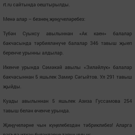
rt.ru сайтында оештырылды.
Менә алар – безнең җиңүчеләребез:
Түбән Суыксу авылыннан «Ак каен» балалар
бакчасында тәрбияләнүче балалар 346 тавыш җыеп
беренче урынны алдылар.
Икенче урында Сәмәкәй авылы «Зиләйлүк» балалар
бакчасыннан 5 яшьлек Замир Сәгыйтов. Ул 291 тавыш
җыйды.
Куады авылыннан 5 яшьлек Азиза Гуссамова 254
тавыш белән өченче урында.
Җиңүчеләрне чын күңелебездән тәбриклибез! Аларга
вәгъдә иткән бүләкләрне тапшырдык: