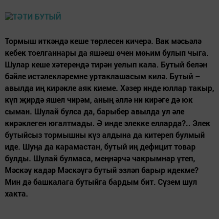
Тормыш иткәндә кеше төрлесен кичерә. Вак мәсьәлә
кебек тоелганнары да яшәеш өчен мөһим булып чыга.
Шулар кеше хәтерендә тирән уелып кала. Бутый белән
бәйле истәлекләремне уртаклашасым килә. Бутый –
авылда иң кирәкле аяк киеме. Хәзер инде юллар такыр,
күп җирдә яшел чирәм, аның әллә ни кирәге дә юк
сыман. Шулай булса да, барыбер авылда ул әле
кирәклеген югалтмады. Ә инде элекке елларда?.. Элек
бутыйсыз тормышны күз алдына да китереп булмый
иде. Шуңа да карамастан, бутый иң дефицит товар
булды. Шулай булмаса, меңнәрчә чакрымнар үтеп,
Мәскәү кадәр Мәскәүгә бутый эзләп барыр идекме?
Мин дә башкалага бутыйга бардым бит. Сүзем шул
хакта.