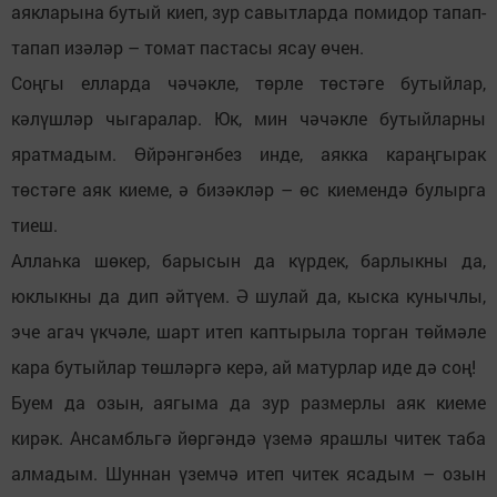
аякларына бутый киеп, зур савытларда помидор тапап-
тапап изәләр – томат пастасы ясау өчен.
Соңгы елларда чәчәкле, төрле төстәге бутыйлар,
кәлүшләр чыгаралар. Юк, мин чәчәкле бутыйларны
яратмадым. Өйрәнгәнбез инде, аякка караңгырак
төстәге аяк киеме, ә бизәкләр – өс киемендә булырга
тиеш.
Аллаһка шөкер, барысын да күрдек, барлыкны да,
юклыкны да дип әйтүем. Ә шулай да, кыска кунычлы,
эче агач үкчәле, шарт итеп каптырыла торган төймәле
кара бутыйлар төшләргә керә, ай матурлар иде дә соң!
Буем да озын, аягыма да зур размерлы аяк киеме
кирәк. Ансамбльгә йөргәндә үземә ярашлы читек таба
алмадым. Шуннан үземчә итеп читек ясадым – озын