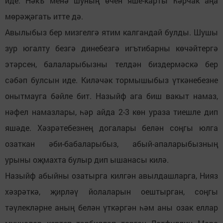
иде. Нәкъ менә шуның өчен яше-карты һәрчак аңа
мөрәҗәгать итте дә.
Авылыбыз бер мизгелгә ятим калгандай булды. Шушы
зур югалту безгә динебезгә игътибарны көчәйтергә
этәрсен, балаларыбызны телдән биздермәскә бер
сәбәп булсын иде. Киләчәк тормышыбыз үткәнебезне
онытмауга бәйле бит. Назыйф ага биш вакыт намаз,
нәфел намазлары, һәр айда 2-3 көн ураза тиешле дип
яшәде. Хәзрәтебезнең догалары белән соңгы юлга
озаткан әби-бабаларыбыз, абый-апаларыбызның
урыны оҗмахта булыр дип ышанасы килә.
Назыйф абыйны озатырга килгән авылдашларга, Нияз
хәзрәткә, җирләү йолаларын оештырган, соңгы
тәүлекләрне аның белән үткәргән һәм аны озак еллар