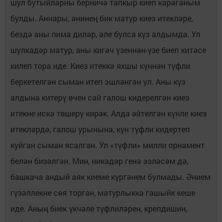
шул бутыйларны берничә тапкыр киеп караганым
булды. Аннары, әнинең бик матур киез итекләре,
бездә аны пима диләр, әле булса күз алдымда. Ул
шулкадәр матур, аны кигәч үзеннән-үзе биеп китәсе
килеп тора иде. Киез итеккә яхшы күннән түфли
беркетелгән сыман итеп эшләнгән ул. Аны күз
алдына китерү өчен сай галош кидерелгән киез
итекне искә төшерү кирәк. Алда әйтелгән күнле киез
итекләрдә, галош урынына, күн түфли кидертеп
куйган сыман ясалган. Ул «түфли» милли орнамент
белән бизәлгән. Мин, никадәр генә эзләсәм дә,
башкача андый аяк киеме күргәнем булмады. Әнием
гүзәллекне сөя торган, матурлыкка гашыйк кеше
иде. Аның биек үкчәле түфлиләрен, крепдишин,