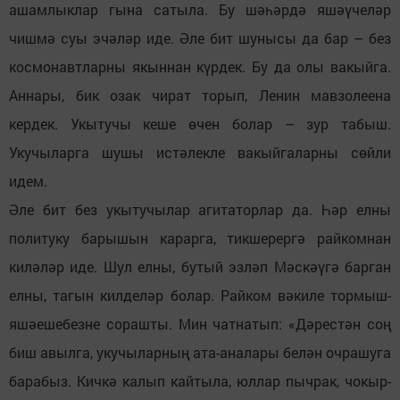
ашамлыклар гына сатыла. Бу шәһәрдә яшәүчеләр
чишмә суы эчәләр иде. Әле бит шунысы да бар – без
космонавтларны якыннан күрдек. Бу да олы вакыйга.
Аннары, бик озак чират торып, Ленин мавзолеена
кердек. Укытучы кеше өчен болар – зур табыш.
Укучыларга шушы истәлекле вакыйгаларны сөйли
идем.
Әле бит без укытучылар агитаторлар да. Һәр елны
политуку барышын карарга, тикшерергә райкомнан
киләләр иде. Шул елны, бутый эзләп Мәскәүгә барган
елны, тагын килделәр болар. Райком вәкиле тормыш-
яшәешебезне сорашты. Мин чатнатып: «Дәрестән соң
биш авылга, укучыларның ата-аналары белән очрашуга
барабыз. Кичкә калып кайтыла, юллар пычрак, чокыр-