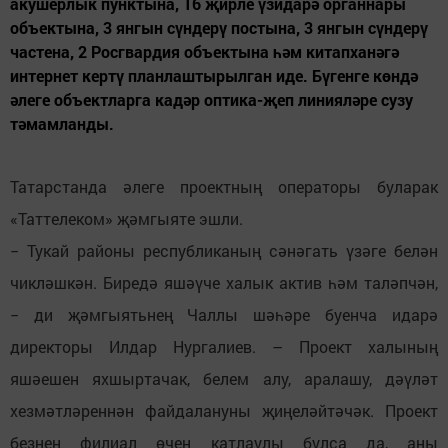
акушерлык пунктына, 16 җирле үзидарә органнары
объектына, 3 янгын сүндерү постына, 3 янгын сүндерү
частена, 2 Росгвардия объектына һәм китапханәгә
интернет кертү планлаштырылган иде. Бүгенге көндә
әлеге объектларга кадәр оптика-җеп линияләре сузу
тәмамланды.
Татарстанда әлеге проектның операторы буларак
«Таттелеком» җәмгыяте эшли.
− Тукай районы республиканың сәнәгать үзәге белән
чикләшкән. Биредә яшәүче халык актив һәм таләпчән,
− ди җәмгыятьнең Чаллы шәһәре буенча идарә
директоры Илдар Нургалиев. – Проект халының
яшәешен яхшыртачак, белем алу, аралашу, дәүләт
хезмәтләреннән файдалануны җиңеләйтәчәк. Проект
безнең филиал өчен катлаулы булса да, аны