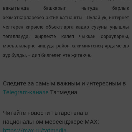
вакытында башкарып чыгуда барлык
хезмәткәрләребез актив катнашты. Шулай ук, интернет
челтәрен кирәкле объектларга кадәр сузуны уңышлы
төгәлләүдә, җирлектә килеп чыккан сорауларны,
мәсьәләләрне чишүдә район хакимиятенең ярдәме дә
зур булды, − дип билгеләп үтә җитәкче.
Следите за самым важным и интересным в
Telegram-канале
Татмедиа
Читайте новости Татарстана в
национальном мессенджере MАХ:
https://max.ru/tatmedia