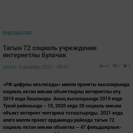
ЯҢАЛЫКЛАР
Тагын 72 социаль учреждение
интернетлы булачак
admin,
3 декабрь 2021 - 08:44
907
0
0
«РФ цифрлы икътисады» милли проекты кысаларында
социаль яктан мөһим объектларны интернетлы итү
2019 елда башланды. Аның кысаларында 2019 елда
Тукай районында − 10, 2020 елда 28 социаль-мөһим
объект интернет челтәренә тоташтырлды. 2021 елда
әлеге милли проект ярдәмендә районда тагын 72
социаль яктан мөһим объектка – 47 фельдшерлык-