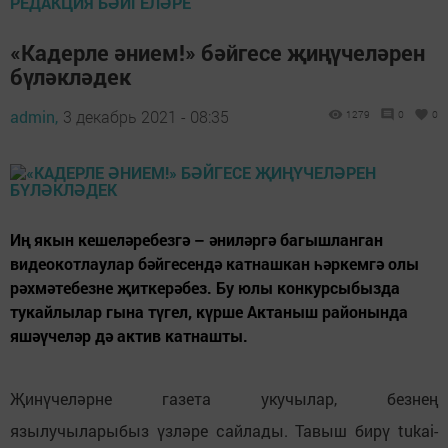
РЕДАКЦИЯ БӘЙГЕЛӘРЕ
«Кадерле әнием!» бәйгесе җиңүчеләрен
бүләкләдек
admin,
3 декабрь 2021 - 08:35
1279
0
0
Иң якын кешеләребезгә – әниләргә багышланган
видеокотлаулар бәйгесендә катнашкан һәркемгә олы
рәхмәтебезне җиткерәбез. Бу юлы конкурсыбызда
тукайлылар гына түгел, күрше Актаныш районында
яшәүчеләр дә актив катнашты.
Җинүчеләрне газета укучылар, безнең
язылучыларыбыз үзләре сайлады. Тавыш бирү tukai-