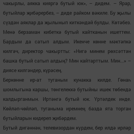
чакырлы, аякка кияргә бутый юк», – дидем. – Ярар,
бутыйлар җибәрербез, – диде райком вәкиле. Бу җылы
сүздән аяклар да җылынып киткәндәй булды. Көтәбез.
Менә берзаман кибеткә бутый кайтканын ишеттем.
Бардым да сатып алдым. Икенче көнне мәктәпкә
килгәч, директор чакыртты: «Нигә минем рөхсәттән
башка бутый сатып алдың? Мин кайтарттым. Мин...» –
диясе килгәндер, күрәсең.
Беркөнне ир-ат туганым кунакка килде. Гөнаһ
шомлыгына каршы, төнгелеккә бутыйны ишек төбендә
калдырганмын. Иртәнгә бутый юк. Үртәлдек инде.
Көйләп-чөйләп, туганыма иремнең базда ята торган
бутыйларын кидереп җибәрдем.
Бутый дигәннән, телевизордан күрдем, бер илдә ирләр