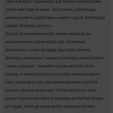
табигый ефәк тукымадан үзе теккән күлмәкләрен
үскәч киеп карый идем. Укытучылы уйнаганда,
әнинең шифон шарфларын иңемә салып, балаларга
«дәрес бирүем» дә истә.
Бутый, ягъни резина итек, безнең якларда да
магазинга бик сирәк кайта иде. Хәтерлим,
башлангыч сыйныфларда укыганда әниләр
фланель, мамыклы тукыма эчле кара резин итеккә
тамга салалар – кечкенә чүпрәк кисәген тегеп
куялар, ә өлкән класста укучылар инициалларын
һәм сыйныфын яза. Аяк киемнәре кием элгечтә
махсус урынга куела иде. Итеген югалтып яисә
алыштырып елап йөрүче балалар да байтак булды
ул чорда. Алай да миңа затлы резина итек кию