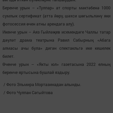
Беренче урын – «Тулпар» ат спорты мәктәбенә 1000
сумлык сертификат (атта йөрү, шәхси шөгыльләнү яки
фотосессия өчен атны арендага алу).
Икенче урын – Аяз Гыйләҗев исемендәге Чаллы татар
дәүләт драма театрына Равил Сабырның «Абага
алмасы ачы була» дигән спектакльгә ике кешелек
билет.
Өченче урын – «Якты юл» газетасына 2022 елның
беренче яртысына бушлай яздыру.
/ Фото Эльмира Мортазинадан алынды.
/ Фото Чулпан Сәгыйтова