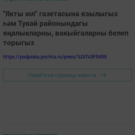
"Якты юл" газетасына язылыгыз
һәм Тукай районындагы
яңалыкларны, вакыйгаларны белеп
торыгыз
https://podpiska.pochta.ru/press/%D0%9F9499
Перейти на страницу новости