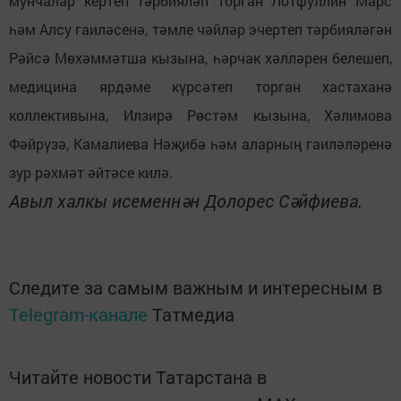
мунчалар кертеп тәрбияләп торган Лотфуллин Марс
һәм Алсу гаиләсенә, тәмле чәйләр эчертеп тәрбияләгән
Рәйсә Мөхәммәтша кызына, һәрчак хәлләрен белешеп,
медицина ярдәме күрсәтеп торган хастаханә
коллективына, Илзирә Рөстәм кызына, Хәлимова
Фәйрүзә, Камалиева Нәҗибә һәм аларның гаиләләренә
зур рәхмәт әйтәсе килә.
Авыл халкы исеменнән Долорес Сәйфиева.
Следите за самым важным и интересным в
Telegram-канале
Татмедиа
Читайте новости Татарстана в