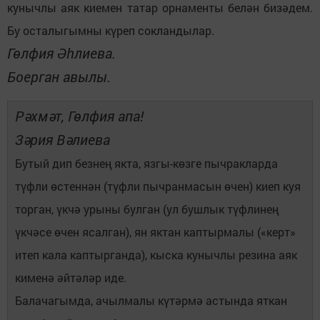
кунычлы аяк киемен татар орнаменты белән бизәдем.
Бу осталыгымны күреп сокландылар.
Гөлфия Әһлиева.
Боерган авылы.
Рәхмәт, Гөлфия апа!
Зәрия Вәлиева
Бутый дип безнең якта, язгы-көзге пычракларда
түфли өстеннән (түфли пычранмасын өчен) киеп куя
торган, үкчә урыны булган (ул бушлык түфлинең
үкчәсе өчен ясалган), ян яктан каптырмалы («керт»
итеп кала каптырганда), кыска кунычлы резина аяк
кименә әйтәләр иде.
Балачагымда, ачылмалы күтәрмә астында яткан