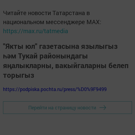
Читайте новости Татарстана в
национальном мессенджере MАХ:
https://max.ru/tatmedia
"Якты юл" газетасына язылыгыз
һәм Тукай районындагы
яңалыкларны, вакыйгаларны белеп
торыгыз
https://podpiska.pochta.ru/press/%D0%9F9499
Перейти на страницу новости