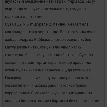
шуларның һәммәсенә итек кирәк! Фермада, басу-
кырларда эшләүче колхозчыларга, гомумән,
һәркемгә дә итек кирәк!
Сүз башым бит Шүрәле, дигәндәй, без бит әле
магазинда – итек чиратында. Бер тартманы ачып
җибәрсәләр, йә Раббым, фирүзә төсендәге, бик
матур резина итек, үзе үкчәле! Авыл халкы
гомерендә беренче күрә мондый итекне. Сумала
сыман ялтырап торган кара итекләр арасында
яткан бу аяк киеменә барысының да күзе кыза.
Гомерендә кешегә ялынуны, нидер сорап алуны
белмәгән әни: «Кызым районга юнкор (юный
корреспондент) мәктәбенә укырга ялтыравыгы
ашалып беткән итек киеп барганга бик оялам», – ди.