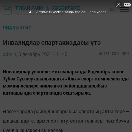
ТУКАЙ РАЙОНЫ ХӘБӘРЛӘРЕ
16+
3
Автоматическое закрытие баннера через
"Якты юл" газетасы - Тукай районы
ЯҢАЛЫКЛАР
Инвалидлар спартакиадасы үтә
admin,
3 декабрь 2021 - 11:48
995
0
0
Инвалидлар ункөнлеге кысаларында 8 декабрь көнне
Түбән Суыксу авылындагы «Алга» спорт комплексында
мөмкинлекләре чикләнгән райондашларыбыз
катнашында спартакиада оештырыла.
Әлеге чарада райондашларыбыз спортның алты төре –
шашка, дартс, армспорт, ату, өстәл теннисы hәм бочча
буенча көчләрен сынаячак.