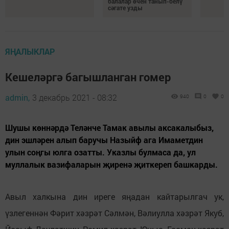
балалар өчен танып-белү
сәгате узды
ЯҢАЛЫКЛАР
Кешеләргә багышланган гомер
admin,
3 декабрь 2021 - 08:32
940
0
0
Шушы көннәрдә Теләнче Тамак авылы аксакалыбыз,
дин эшләрен алып баручы Назыйф ага Имаметдин
улын соңгы юлга озатты. Указлы булмаса да, ул
муллалык вазифаларын җиренә җиткереп башкарды.
Авыл халкына дин иреге яңадан кайтарылгач ук,
үзлегеннән Фәрит хәзрәт Сәлмән, Вәлиулла хәзрәт Якуб,