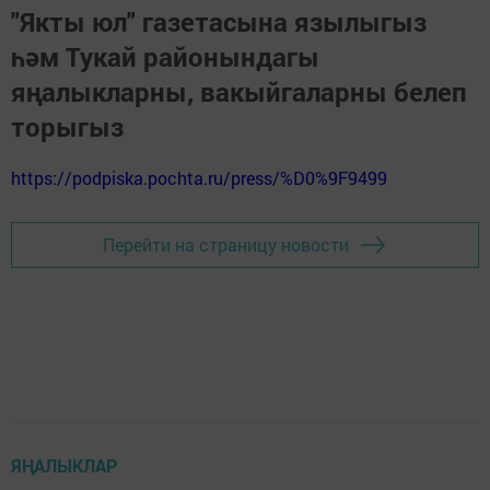
"Якты юл" газетасына язылыгыз
һәм Тукай районындагы
яңалыкларны, вакыйгаларны белеп
торыгыз
https://podpiska.pochta.ru/press/%D0%9F9499
Перейти на страницу новости
ЯҢАЛЫКЛАР