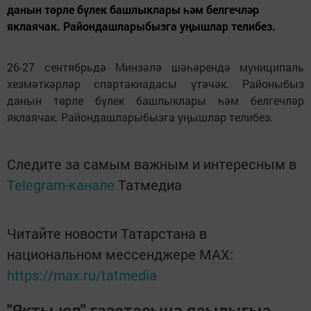
данын төрле бүлек башлыклары һәм белгечләр
яклаячак. Райондашларыбызга уңышлар телибез.
26-27 сентябрьдә Минзәлә шәһәрендә муниципаль
хезмәткәрләр спартакиадасы үтәчәк. Районыбыз
данын төрле бүлек башлыклары һәм белгечләр
яклаячак. Райондашларыбызга уңышлар телибез.
Следите за самым важным и интересным в
Telegram-канале
Татмедиа
Читайте новости Татарстана в
национальном мессенджере MАХ:
https://max.ru/tatmedia
"Якты юл" газетасына язылыгыз