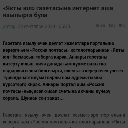
«Якты юл» газетасына интернет аша
язылырга була
автор,
23 сентябрь 2014 - 06:38
658
0
0
Газетага язылу өчен дәүләт хезмәтләре порталына
керергә һәм «Россия почтасы» каталогларыннан «Якты
юл» басмасын табарга кирәк. Аннары газетаны
китертү юлын, ничә данәдә һәм күпме вакытка
яздыруыгызны билгеләргә, элемтәгә керер өчен үзегез
турында мәгълүматларны һәм адресыгызны
күрсәтергә кирәк. Аннары портал аша «Россия
почтасы»ның исәп-хисап счетына акчаны күчерү
сорала. Шуннан соң заказ...
Газетага язылу өчен дәүләт хезмәтләре порталына
керергә һәм «Россия почтасы» каталогларыннан «Якты