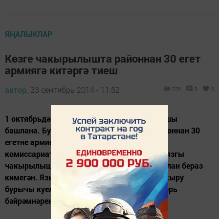
ЯҢАЛЫКЛАР
Көзге чакырылышта районнан 30 егет
армиягә китәргә тиеш
автор,
23 сентябрь 2014 - 11:52
725
0
0
1 октябрьдән 2014 елның көзге чакырылышы
башлана. Бу юлы хәрби комиссариатка районнан 30
егетне армиягә озату бурычы куела. Хәрби
комиссариат бүлегеннән хәбәр итүләренчә, язгы
чакырылыш белән чагыштырганда көзгә план бераз
кимегән. Язын 40 егетне хәрби хезмәткә чакыру
бурычы куелган булган. Беренче озату ноябрь
бәйрәмнәреннән соң булыр дип көтелә.