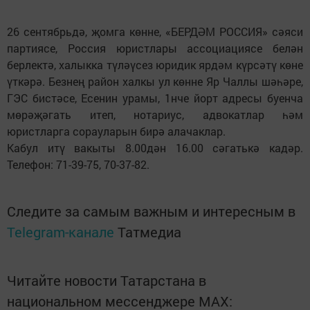
26 сентябрьдә, җомга көнне, «БЕРДӘМ РОССИЯ» сәяси
партиясе, Россия юристлары ассоциациясе белән
берлектә, халыкка түләүсез юридик ярдәм күрсәтү көне
үткәрә. Безнең район халкы ул көнне Яр Чаллы шәһәре,
ГЭС бистәсе, Есенин урамы, 1нче йорт адресы буенча
мөрәҗәгать итеп, нотариус, адвокатлар һәм
юристларга сорауларын бирә алачаклар.
Кабул итү вакыты 8.00дән 16.00 сәгатькә кадәр.
Телефон: 71-39-75, 70-37-82.
Следите за самым важным и интересным в
Telegram-канале
Татмедиа
Читайте новости Татарстана в
национальном мессенджере MАХ: