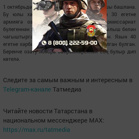
1 октябрьдән 2014 елның көзге чакырылышы башлана.
Бу юлы хәрби комиссариатка районнан 30 егетне
армиягә озату бурычы куела. Хәрби комиссариат
бүлегеннән хәбәр итүләренчә, язгы чакырылыш белән
чагыштырганда көзгә план бераз кимегән. Язын 40
егетне хәрби хезмәткә чакыру бурычы куелган булган.
Беренче озату ноябрь бәйрәмнәреннән соң булыр дип
көтелә.
Следите за самым важным и интересным в
Telegram-канале
Татмедиа
Читайте новости Татарстана в
национальном мессенджере MАХ:
https://max.ru/tatmedia