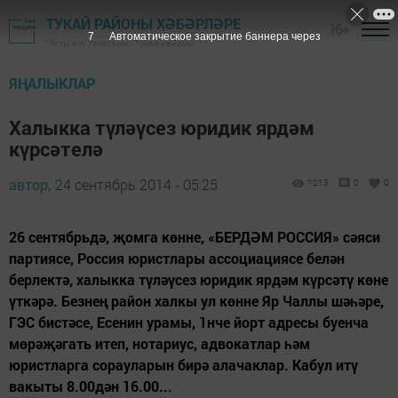
ТУКАЙ РАЙОНЫ ХӘБӘРЛӘРЕ
16+
6
Автоматическое закрытие баннера через
"Якты юл" газетасы - Тукай районы
ЯҢАЛЫКЛАР
Халыкка түләүсез юридик ярдәм
күрсәтелә
автор,
24 сентябрь 2014 - 05:25
1213
0
0
26 сентябрьдә, җомга көнне, «БЕРДӘМ РОССИЯ» сәяси
партиясе, Россия юристлары ассоциациясе белән
берлектә, халыкка түләүсез юридик ярдәм күрсәтү көне
үткәрә. Безнең район халкы ул көнне Яр Чаллы шәһәре,
ГЭС бистәсе, Есенин урамы, 1нче йорт адресы буенча
мөрәҗәгать итеп, нотариус, адвокатлар һәм
юристларга сорауларын бирә алачаклар. Кабул итү
вакыты 8.00дән 16.00...