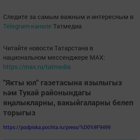
Следите за самым важным и интересным в
Telegram-канале
Татмедиа
Читайте новости Татарстана в
национальном мессенджере MАХ:
https://max.ru/tatmedia
"Якты юл" газетасына язылыгыз
һәм Тукай районындагы
яңалыкларны, вакыйгаларны белеп
торыгыз
https://podpiska.pochta.ru/press/%D0%9F9499