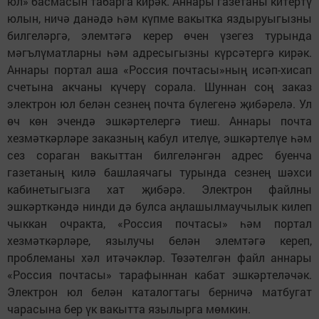
юл» басмасын табарга кирәк. Аннары газетаны китертү
юлын, ничә данәдә һәм күпме вакытка яздыруыгызны
билгеләргә, элемтәгә керер өчен үзегез турында
мәгълүматларны һәм адресыгызны күрсәтергә кирәк.
Аннары портал аша «Россия почтасы»ның исәп-хисап
счетына акчаны күчерү сорала. Шуннан соң заказ
электрон юл белән сезнең почта бүлегенә җибәрелә. Ул
өч көн эчендә эшкәртелергә тиеш. Аннары почта
хезмәткәрләре заказның кабул ителүе, эшкәртелүе һәм
сез сораган вакыттан билгеләнгән адрес буенча
газетаның килә башлаячагы турында сезнең шәхси
кабинетыгызга хат җибәрә. Электрон файлны
эшкәрткәндә нинди дә булса аңлашылмаучылык килеп
чыккан очракта, «Россия почтасы» һәм портал
хезмәткәрләре, язылучы белән элемтәгә кереп,
проблеманы хәл итәчәкләр. Төзәтелгән файл аннары
«Россия почтасы» тарафыннан кабат эшкәртеләчәк.
Электрон юл белән каталогтагы берничә матбугат
чарасына бер үк вакытта язылырга мөмкин.