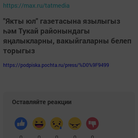
https://max.ru/tatmedia
"Якты юл" газетасына язылыгыз
һәм Тукай районындагы
яңалыкларны, вакыйгаларны белеп
торыгыз
https://podpiska.pochta.ru/press/%D0%9F9499
Оставляйте реакции
0
0
0
0
0