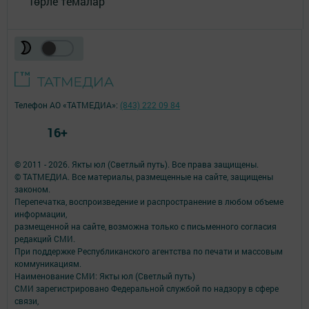
Төрле темалар
Телефон АО «ТАТМЕДИА»:
(843) 222 09 84
16+
© 2011 - 2026. Якты юл (Светлый путь). Все права защищены.
© ТАТМЕДИА. Все материалы, размещенные на сайте, защищены
законом.
Перепечатка, воспроизведение и распространение в любом объеме
информации,
размещенной на сайте, возможна только с письменного согласия
редакций СМИ.
При поддержке Республиканского агентства по печати и массовым
коммуникациям.
Наименование СМИ: Якты юл (Светлый путь)
СМИ зарегистрировано Федеральной службой по надзору в сфере
связи,