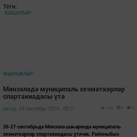
Теги:
ХӘБӘРЛӘР
ЯҢАЛЫКЛАР
Минзәләдә муниципаль хезмәткәрләр
спартакиадасы үтә
автор,
24 сентябрь 2014 - 05:11
1143
0
0
26-27 сентябрьдә Минзәлә шәһәрендә муниципаль
хезмәткәрләр спартакиадасы үтәчәк. Районыбыз