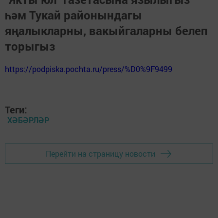
һәм Тукай районындагы
яңалыкларны, вакыйгаларны белеп
торыгыз
https://podpiska.pochta.ru/press/%D0%9F9499
Теги:
ХӘБӘРЛӘР
Перейти на страницу новости