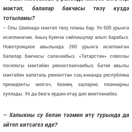
мәктәп, балалар бакчасы төзү күздә
тотыламы?
– Олы Шилнәдә мәктәп төзү планы бар. Ул 500 урынга
исәпләнәчәк. Аның буенча сөйләшүләр алып барабыз.
Новотроицкое авылында 260 урынга исәпләнгән
балалар бакчасы салачакбыз. «Татарстан» совхозы
поселогы мәктәбен ремонтлаячакбыз. Бәтке авылы
мәктәбен капиталь ремонттан соң ачканда республика
президенты килгәч, безнең эшләрне, планнарны
хуплады. Ул да безгә ярдәм итәр дип өметләнәбез.
– Халыкны су белән тәэмин итү турында да
әйтеп китсәгез иде?