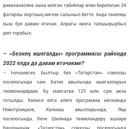
дәваханәсенә эшкә килгән табиблар өчен биреләчәк 24
фатирлы йортның нигезе салынып бетте. Анда төзелеш
кыш буе дәвам итәчәк. Алдагы көзгә тапшырырбыз
дип торабыз.
– «Безнең ишегалды» программасы районда
2022 елда да дәвам итәчәкме?
– Һичшиксез. Былтыр без «Татарстан» совхозы
поселогында һәм Бәтке авылында ишегалларын
төзекләндердек. Бу максатка 123 млн сум акча
тотылды. Киләсе елга әлеге программа нигезендә
Новотроицкое, Калмаш авылларында, Яңа
поселогында, Кече Шилнәдә төзекләндерү эшләре
башланачак. «Татарстан» совхозы поселогында