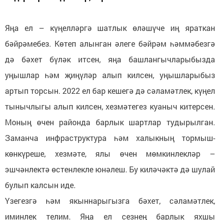
Яңа ел – күңелләргә шатлык өләшүче иң яраткан
бәйрәмебез. Көтеп алынган әлеге бәйрәм һәммәбезгә
дә бәхет бүләк итсен, яңа башлангычларыбызда
уңышлар һәм җиңүләр алып килсен, уңышларыбыз
артып торсын. 2022 ел бар кешегә дә сәламәтлек, күңел
тынычлыгы алып килсен, хезмәтегез куаныч китерсен.
Моның өчен районда барлык шартлар тудырылган.
Заманча инфраструктура һәм халыкның тормыш-
көнкүреше, хезмәте, ялы өчен мөмкинлекләр –
эшчәнлектә өстенлекле юнәлеш. Бу киләчәктә дә шулай
булып калсын иде.
Үзегезгә һәм якыннарыгызга бәхет, сәламәтлек,
иминлек телим. Яңа ел сезнең барлык яхшы