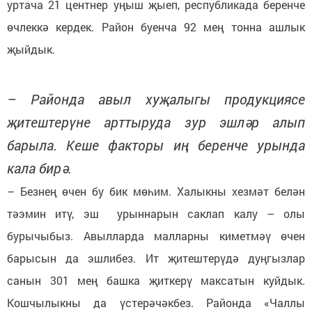
уртача 21 центнер уңыш җыеп, республикада беренче
өчлеккә кердек. Район буенча 92 мең тонна ашлык
җыйдык.
– Районда авыл хуҗалыгы продукциясе
җитештерүне арттыруда зур эшләр алып
барыла. Кеше факторы иң беренче урында
кала бирә.
– Безнең өчен бу бик мөһим. Халыкны хезмәт белән
тәэмин итү, эш урыннарын саклап калу – олы
бурычыбыз. Авылларда малларны киметмәү өчен
барысын да эшлибез. Ит җитештерүдә дуңгызлар
санын 301 мең башка җиткерү максатын куйдык.
Кошчылыкны да үстерәчәкбез. Районда «Чаллы