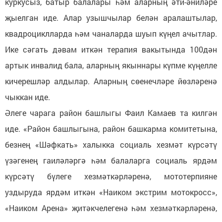
куркусыз, батыр балалары һәм аларның әти-әниләре
җыелган иде. Алар узышчылар белән аралаштылар,
квадроциклларда һәм чаналарда шуып күңел ачытлар.
Ике сәгать дәвам иткән терапия вакытында 100дән
артык инвалид бала, аларның якыннары күпме күңелле
кичерешләр алдылар. Аларның сөенечләре йөзләренә
чыккан иде.
Әлеге чарага район башлыгы Фаил Камаев та килгән
иде. «Район башлыгына, район башкарма комитетына,
безнең «Шәфкать» халыкка социаль хезмәт күрсәтү
үзәгенең гаиләләргә һәм балаларга социаль ярдәм
күрсәтү бүлеге хезмәткәрләренә, мототерпияне
уздыруда ярдәм иткән «Наиком экстрим мотокросс»,
«Наиком Арена» җитәкчелегенә һәм хезмәткәрләренә,