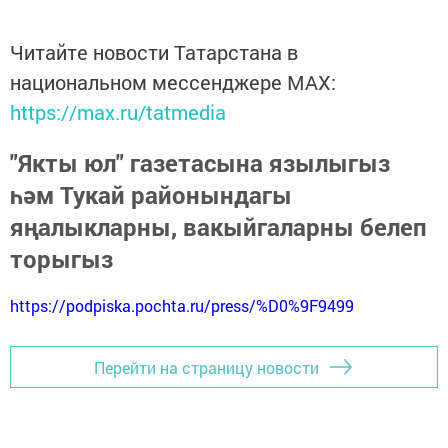
Читайте новости Татарстана в
национальном мессенджере MАХ:
https://max.ru/tatmedia
"Якты юл" газетасына язылыгыз
һәм Тукай районындагы
яңалыкларны, вакыйгаларны белеп
торыгыз
https://podpiska.pochta.ru/press/%D0%9F9499
Перейти на страницу новости