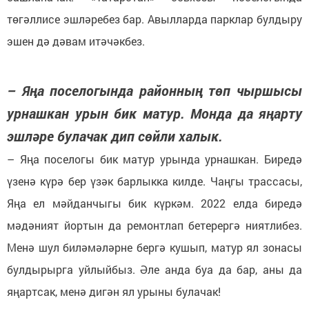
төгәллисе эшләребез бар. Авылларда парклар булдыру
эшен дә дәвам итәчәкбез.
– Яңа поселогында районның төп чыршысы
урнашкан урын бик матур. Монда да яңарту
эшләре булачак дип сөйли халык.
– Яңа поселогы бик матур урында урнашкан. Биредә
үзенә күрә бер үзәк барлыкка килде. Чаңгы трассасы,
Яңа ел мәйданчыгы бик күркәм. 2022 елда биредә
мәдәният йортын да ремонтлап бетерергә ниятлибез.
Менә шул биләмәләрне бергә кушып, матур ял зонасы
булдырырга уйлыйбыз. Әле анда буа да бар, аны да
яңартсак, менә дигән ял урыны булачак!