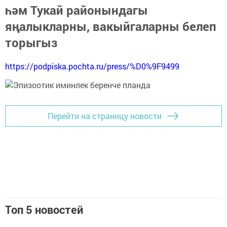
һәм Тукай районындагы
яңалыкларны, вакыйгаларны белеп
торыгыз
https://podpiska.pochta.ru/press/%D0%9F9499
Перейти на страницу новости
Топ 5 новостей