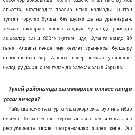
әлбәттә, икътисадка тәэсир итми калмады. Эштән
туктап торулар булды, без шулай да эш урыннарын,
хезмәт хакларын саклап калдык. Бу чорда районда
эшсезләр саны 800гә җиткән иде, бүгенге көндә 89
гына. Алдагы көндә яңа хезмәт урыннары булдыру
планнарыбыз бар. Аллага шөкер, хезмәт урыннары
булдыру да, эш өчен түләү дә эзлекле алып барыла.
– Тукай районында эшмәкәрлек өлкәсе нинди
үсеш кичерә?
– Районда кече һәм урта эшмәкәрлеккә зур игътибар
бирелә. Хезмәтеннән керем алырга омтылучыларга
республикада төрле программалар эшләп килә. Эш