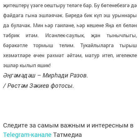
җитештерү үзәге оештыру теләге бар. Бу бөтенебезгә дә
файдага гына эшләячәк. Биредә бик күп эш урыннары
да булачак. Мин һәр гаиләне, һәр кешене Яңа ел белән
тәбрик итәм. Исәнлек-саулык, җан тынычлыгы,
бәрәкәтле тормыш телим. Тукайлыларга тырыш
хезмәтләре өчен рәхмәт әйтәм, матур итеп, игелекле
эшләр кылып яшик!
Әңгәмәдәш – Мирһади Разов.
/ Рөстәм Зәкиев фотосы.
Следите за самым важным и интересным в
Telegram-канале
Татмедиа