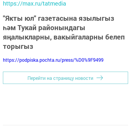
https://max.ru/tatmedia
"Якты юл" газетасына язылыгыз
һәм Тукай районындагы
яңалыкларны, вакыйгаларны белеп
торыгыз
https://podpiska.pochta.ru/press/%D0%9F9499
Перейти на страницу новости