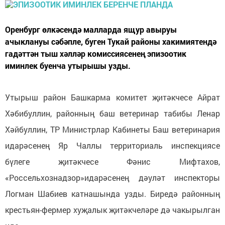
Оренбург өлкәсендә малларда ящур авыруы
ачыклануы сәбәпле, буген Тукай районы хакимиятендә
гадәттән тыш хәлләр комиссиясенең эпизоотик
иминлек буенча утырышы узды.
Утырыш район Башкарма комитет җитәкчесе Айрат
Хәбибуллин, районның баш ветеринар табибы Ленар
Хәйбуллин, ТР Министрлар Кабинеты Баш ветеринария
идарәсенең Яр Чаллы территориаль инспекциясе
бүлеге җитәкчесе Фәнис Мифтахов,
«Россельхознадзор»идарәсенең дәуләт инспекторы
Логман Шабиев катнашында узды. Биредә районның
крестьян-фермер хуҗалык җитәкчеләре дә чакырылган