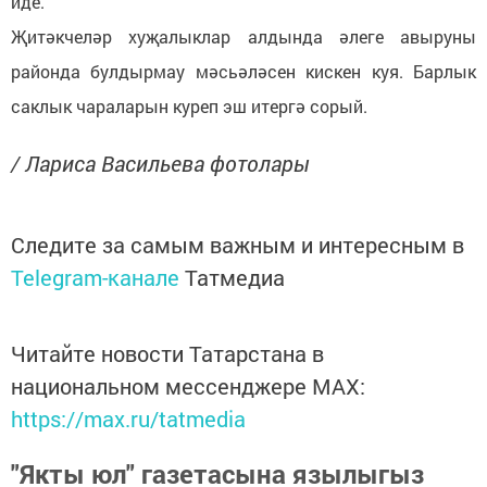
иде.
Җитәкчеләр хуҗалыклар алдында әлеге авыруны
районда булдырмау мәсьәләсен кискен куя. Барлык
саклык чараларын куреп эш итергә сорый.
/ Лариса Васильева фотолары
Следите за самым важным и интересным в
Telegram-канале
Татмедиа
Читайте новости Татарстана в
национальном мессенджере MАХ:
https://max.ru/tatmedia
"Якты юл" газетасына язылыгыз