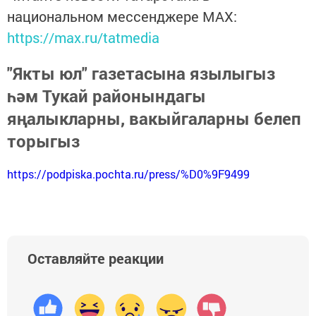
национальном мессенджере MАХ:
https://max.ru/tatmedia
"Якты юл" газетасына язылыгыз
һәм Тукай районындагы
яңалыкларны, вакыйгаларны белеп
торыгыз
https://podpiska.pochta.ru/press/%D0%9F9499
Оставляйте реакции