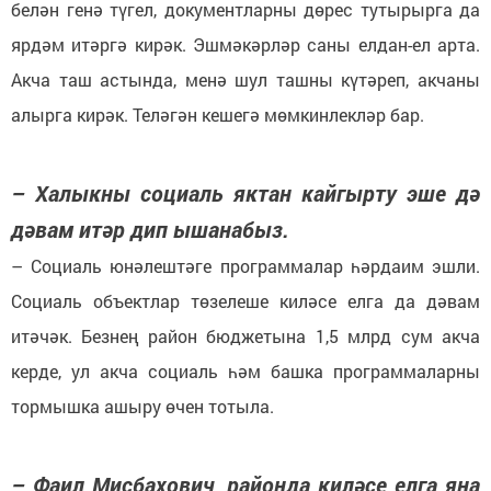
белән генә түгел, документларны дөрес тутырырга да
ярдәм итәргә кирәк. Эшмәкәрләр саны елдан-ел арта.
Акча таш астында, менә шул ташны күтәреп, акчаны
алырга кирәк. Теләгән кешегә мөмкинлекләр бар.
– Халыкны социаль яктан кайгырту эше дә
дәвам итәр дип ышанабыз.
– Социаль юнәлештәге программалар һәрдаим эшли.
Социаль объектлар төзелеше киләсе елга да дәвам
итәчәк. Безнең район бюджетына 1,5 млрд сум акча
керде, ул акча социаль һәм башка программаларны
тормышка ашыру өчен тотыла.
– Фаил Мисбахович, районда киләсе елга яңа