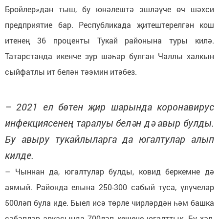
Бройлер»дан тыш, бу юнәлештә эшләүче өч шәхси
предприятие бар. Республикада җитештерелгән кош
итенең 36 проценты Тукай районына туры килә.
Татарстанда икенче зур шәһәр булган Чаллы халкын
сыйфатлы ит белән тәэмин итәбез.
– 2021 ел бөтен җир шарында коронавирус
инфекциясенең таралуы белән дә авыр булды.
Бу авыру тукайлыларга да югалтулар алып
килде.
– Чыннан да, югалтулар булды, ковид беркемне дә
аямый. Районда елына 250-300 сабый туса, үлүчеләр
500ләп була иде. Быел исә төрле чирләрдән һәм башка
сәбәпләр аркасында 700ләп кешене югалттык. Бу хәл,