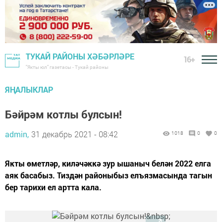
ТУКАЙ РАЙОНЫ ХӘБӘРЛӘРЕ
16+
"Якты юл" газетасы - Тукай районы
ЯҢАЛЫКЛАР
Бәйрәм котлы булсын!
admin,
31 декабрь 2021 - 08:42
1018
0
0
Якты өметләр, киләчәккә зур ышаныч белән 2022 елга
аяк басабыз. Тиздән районыбыз елъязмасында тагын
бер тарихи ел артта кала.