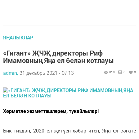
ЯҢАЛЫКЛАР
«Гигант» ҖЧҖ директоры Риф
Имамовның Яңа ел белән котлауы
admin,
31 декабрь 2021 - 07:13
818
0
0
Хөрмәтле хезмәттәшләрем, тукайлылар!
Бик тиздән, 2020 ел җитүен хәбәр итеп, Яңа ел сәгате