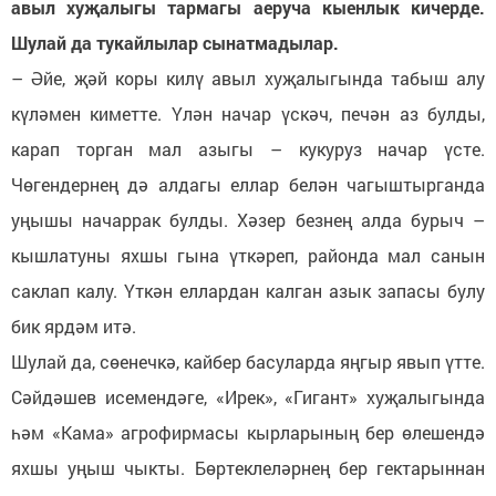
авыл хуҗалыгы тармагы аеруча кыенлык кичерде.
Шулай да тукайлылар сынатмадылар.
– Әйе, җәй коры килү авыл хуҗалыгында табыш алу
күләмен киметте. Үлән начар үскәч, печән аз булды,
карап торган мал азыгы – кукуруз начар үсте.
Чөгендернең дә алдагы еллар белән чагыштырганда
уңышы начаррак булды. Хәзер безнең алда бурыч –
кышлатуны яхшы гына үткәреп, районда мал санын
саклап калу. Үткән еллардан калган азык запасы булу
бик ярдәм итә.
Шулай да, сөенечкә, кайбер басуларда яңгыр явып үтте.
Сәйдәшев исемендәге, «Ирек», «Гигант» хуҗалыгында
һәм «Кама» агрофирмасы кырларының бер өлешендә
яхшы уңыш чыкты. Бөртеклеләрнең бер гектарыннан