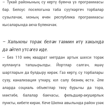
– Тукай районының су кертү буенча үз программасы
бар. Белоус поселогына таба суүткәргеч торбалар
сузылачак, моның өчен республика программасы
кысаларында акча бүленәчәк.
– Халыкны торак белән тәэмин итү хакында
да әйтеп үтсәгез иде.
– Без 110 мең квадрат метрдан артык шәхси торак
куллануга тапшырылды. Йортлар салгач, яшәү
шартларын да булдыру кирәк. Газ кертү, су торбалары
сузу, канализация үткәрү, юл салу безнең өстә. Әле
аларда социаль объектлар төзү бурычы да тора,
мәктәбе, балалар бакчасы, фельдшер-акушерлык
пункты, кибете кирәк. Кече Шилнә авылында район үзәк