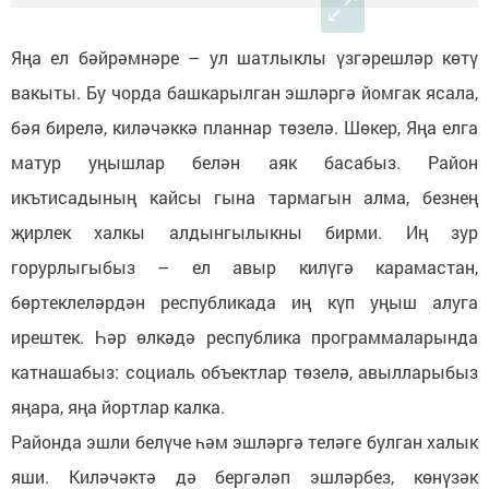
Яңа ел бәйрәмнәре – ул шатлыклы үзгәрешләр көтү
вакыты. Бу чорда башкарылган эшләргә йомгак ясала,
бәя бирелә, киләчәккә планнар төзелә. Шөкер, Яңа елга
матур уңышлар белән аяк басабыз. Район
икътисадының кайсы гына тармагын алма, безнең
җирлек халкы алдынгылыкны бирми. Иң зур
горурлыгыбыз – ел авыр килүгә карамастан,
бөртеклеләрдән республикада иң күп уңыш алуга
ирештек. Һәр өлкәдә республика программаларында
катнашабыз: социаль объектлар төзелә, авылларыбыз
яңара, яңа йортлар калка.
Районда эшли белүче һәм эшләргә теләге булган халык
яши. Киләчәктә дә бергәләп эшләрбез, көнүзәк