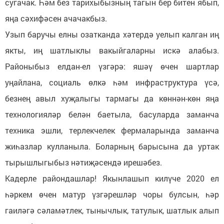
сугачак. Һәм без тарихыбызның тагын бер битен ябып,
яңа сәхифәсен ачачакбыз.
Узып баручы елны озатканда хәтердә уелып калган иң
якты, иң шатлыклы вакыйгаларны искә алабыз.
Районыбыз елдан-ел үзгәрә: яшәү өчен шартлар
уңайлана, социаль өлкә һәм инфраструктура үсә,
безнең авыл хуҗалыгы тармагы да көннән-көн яңа
технологияләр белән баетыла, басуларда заманча
техника эшли, терлекчелек фермаларында заманча
жиһазлар кулланыла. Боларның барысына да уртак
тырышлыгыбыз нәтиҗәсендә ирешәбез.
Кадерле райондашлар! Якынлашып килүче 2020 ел
һәркем өчен матур үзгәрешләр чоры булсын, һәр
гаиләгә сәламәтлек, тынычлык, татулык, шатлык алып