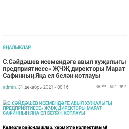
ЯҢАЛЫКЛАР
С.Сәйдәшев исемендәге авыл хуҗалыгы
предприятиесе» ҖЧҖ директоры Марат
Сафинның Яңа ел белән котлауы
admin,
31 декабрь 2021 - 08:16
907
0
0
Кадерле райондашлар, хөрмәтле коллективым!