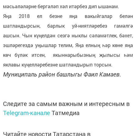
мәсьәләләрне бергәләп хәл итәрбез дип ышанам.
Яңа 2018 ел безне яңа вакыйгалар белән
шатландырсын, барлык уй-ниятләребез гамәлгә
ашсын. Чын күңелдән сезгә ныклы сәламәтлек, бәхет,
эшләрегездә уңышлар телим, Яңа елның һәр көне яңа
көч бүләк итсен, якыннарыбызның җылысы һәм
яклавы күңелләребезне шатландырып торсын.
Муниципаль район башлыгы Фаил Камаев.
Следите за самым важным и интересным в
Telegram-канале
Татмедиа
Читайте новости Татарстана в