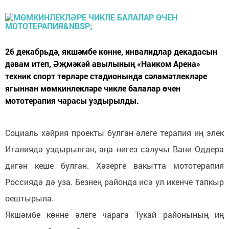
26 декабрьдә, якшәмбе көнне, инвалидлар декадасын
дәвам итеп, Әҗмәкәй авылының «Наиком Арена»
техник спорт төрләре стадионында сәламәтлекләре
ягыннан мөмкинлекләре чикле балалар өчен
мототерапия чарасы уздырылды.
Социаль хәйрия проекты булган әлеге терапия иң элек
Италиядә уздырылган, аңа нигез салучы Вани Оддера
дигән кеше булган. Хәзерге вакытта мототерапия
Россиядә дә уза. Безнең районда исә ул икенче тапкыр
оештырыла.
Якшәмбе көнне әлеге чарага Тукай районының иң