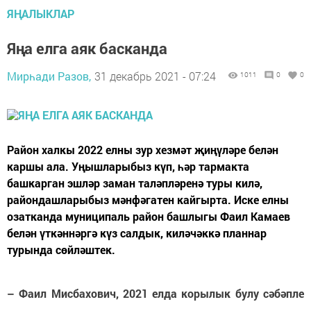
ЯҢАЛЫКЛАР
Яңа елга аяк басканда
Мирһади Разов,
31 декабрь 2021 - 07:24
1011
0
0
Район халкы 2022 елны зур хезмәт җиңүләре белән
каршы ала. Уңышларыбыз күп, һәр тармакта
башкарган эшләр заман таләпләренә туры килә,
райондашларыбыз мәнфәгатен кайгырта. Иске елны
озатканда муниципаль район башлыгы Фаил Камаев
белән үткәннәргә күз салдык, киләчәккә планнар
турында сөйләштек.
– Фаил Мисбахович, 2021 елда корылык булу сәбәпле