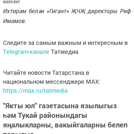
килсен!
Ихтирам белән «Гигант» ҖЧҖ директоры Риф
Имамов.
Следите за самым важным и интересным в
Telegram-канале
Татмедиа
Читайте новости Татарстана в
национальном мессенджере MАХ:
https://max.ru/tatmedia
"Якты юл" газетасына язылыгыз
һәм Тукай районындагы
яңалыкларны, вакыйгаларны белеп