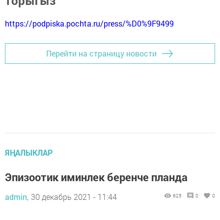
торыгыз
https://podpiska.pochta.ru/press/%D0%9F9499
Перейти на страницу новости
ЯҢАЛЫКЛАР
Эпизоотик иминлек беренче планда
admin,
30 декабрь 2021 - 11:44
625
0
0