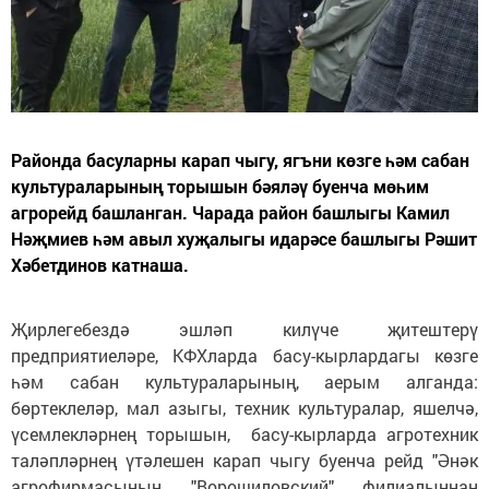
Районда басуларны карап чыгу, ягъни көзге һәм сабан
культураларының торышын бәяләү буенча мөһим
агрорейд башланган. Чарада район башлыгы Камил
Нәҗмиев һәм авыл хуҗалыгы идарәсе башлыгы Рәшит
Хәбетдинов катнаша.
Җирлегебездә эшләп килүче җитештерү
предприятиеләре, КФХларда басу-кырлардагы көзге
һәм сабан культураларының, аерым алганда:
бөртеклеләр, мал азыгы, техник культуралар, яшелчә,
үсемлекләрнең торышын, басу-кырларда агротехник
таләпләрнең үтәлешен карап чыгу буенча рейд "Әнәк
агрофирмасының "Ворошиловский" филиалыннан