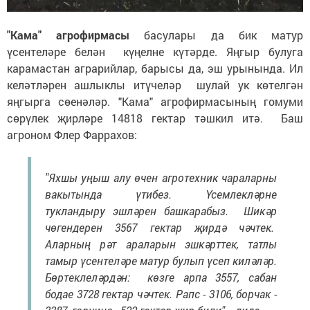
"Кама" агрофирмасы
басулары да бик матур
үсентеләре белән күңелне күтәрде. Яңгыр булуга
карамастан аграрийлар, барысы да, эш урынында. Ил
келәтләрен ашлыклы итүчеләр шулай ук көтелгән
яңгырга сөенәләр. "Кама" агрофирмасының гомуми
сөрүлек җирләре 14818 гектар тәшкил итә. Баш
агроном Флер Фаррахов:
"Яхшы уңыш алу өчен агротехник чараларны
вакытында үтибез. Үсемлекләрне
тукландыру эшләрен башкарабыз. Шикәр
чөгендерен 3567 гектар җирдә чәчтек.
Аларның рәт араларын эшкәрттек, татлы
тамыр үсентеләре матур булып үсеп киләләр.
Бөртеклеләрдән: көзге арпа 3557, сабан
бодае 3728 гектар чәчтек. Рапс - 3106, борчак -