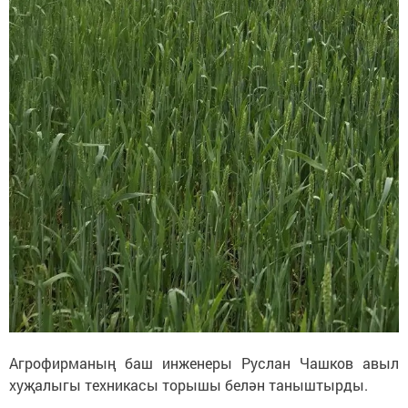
Агрофирманың баш инженеры Руслан Чашков авыл
хуҗалыгы техникасы торышы белән таныштырды.