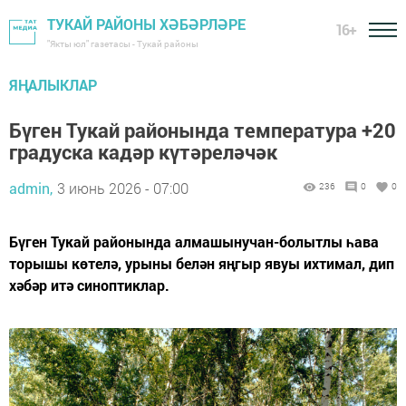
ТУКАЙ РАЙОНЫ ХӘБӘРЛӘРЕ
16+
"Якты юл" газетасы - Тукай районы
ЯҢАЛЫКЛАР
Бүген Тукай районында температура +20
градуска кадәр күтәреләчәк
admin,
3 июнь 2026 - 07:00
236
0
0
Бүген Тукай районында алмашынучан-болытлы һава
торышы көтелә, урыны белән яңгыр явуы ихтимал, дип
хәбәр итә синоптиклар.