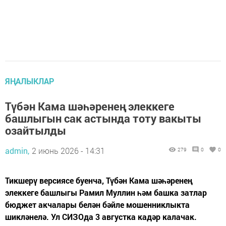
ЯҢАЛЫКЛАР
Түбән Кама шәһәренең элеккеге
башлыгын сак астында тоту вакыты
озайтылды
admin,
2 июнь 2026 - 14:31
279
0
0
Тикшерү версиясе буенча, Түбән Кама шәһәренең
элеккеге башлыгы Рамил Муллин һәм башка затлар
бюджет акчалары белән бәйле мошенниклыкта
шикләнелә. Ул СИЗОда 3 августка кадәр калачак.