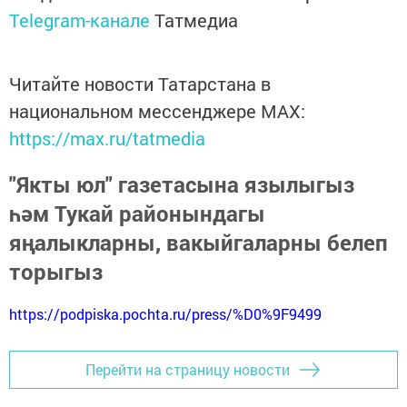
Telegram-канале
Татмедиа
Читайте новости Татарстана в
национальном мессенджере MАХ:
https://max.ru/tatmedia
"Якты юл" газетасына язылыгыз
һәм Тукай районындагы
яңалыкларны, вакыйгаларны белеп
торыгыз
https://podpiska.pochta.ru/press/%D0%9F9499
Перейти на страницу новости