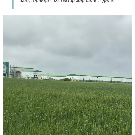
3387, горчица - 522 гектар җир били", - диде.