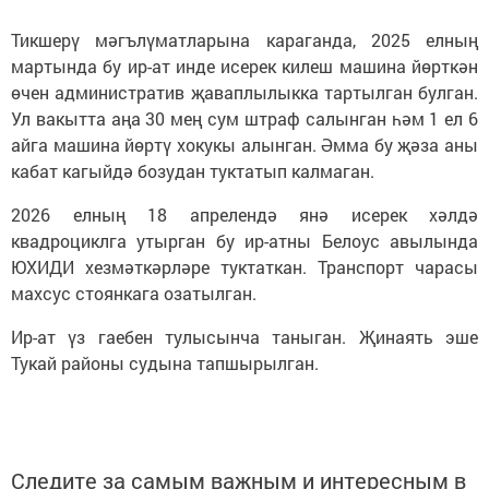
Тикшерү мәгълүматларына караганда, 2025 елның
мартында бу ир-ат инде исерек килеш машина йөрткән
өчен административ җаваплылыкка тартылган булган.
Ул вакытта аңа 30 мең сум штраф салынган һәм 1 ел 6
айга машина йөртү хокукы алынган. Әмма бу җәза аны
кабат кагыйдә бозудан туктатып калмаган.
2026 елның 18 апрелендә янә исерек хәлдә
квадроциклга утырган бу ир-атны Белоус авылында
ЮХИДИ хезмәткәрләре туктаткан. Транспорт чарасы
махсус стоянкага озатылган.
Ир-ат үз гаебен тулысынча таныган. Җинаять эше
Тукай районы судына тапшырылган.
Следите за самым важным и интересным в