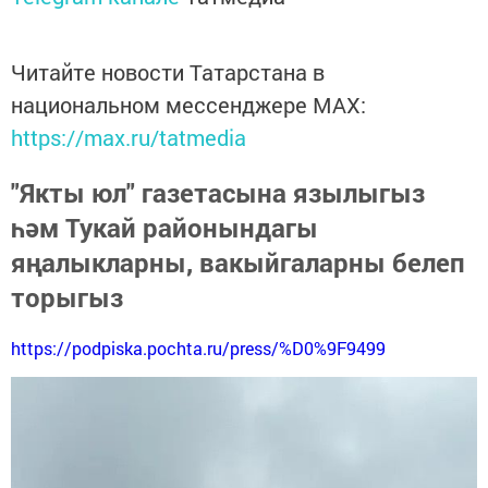
Читайте новости Татарстана в
национальном мессенджере MАХ:
https://max.ru/tatmedia
"Якты юл" газетасына язылыгыз
һәм Тукай районындагы
яңалыкларны, вакыйгаларны белеп
торыгыз
https://podpiska.pochta.ru/press/%D0%9F9499