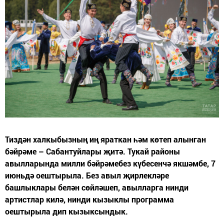
Тиздән халкыбызның иң яраткан һәм көтеп алынган
бәйрәме – Сабантуйлары җитә. Тукай районы
авылларында милли бәйрәмебез күбесенчә якшәмбе, 7
июньдә оештырыла. Без авыл җирлекләре
башлыклары белән сөйләшеп, авылларга нинди
артистлар килә, нинди кызыклы программа
оештырыла дип кызыксындык.