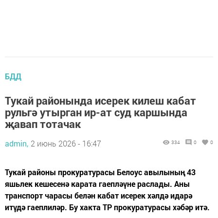
БДД
Тукай районында исерек килеш кабат
рульгә утырган ир-ат суд каршында
җавап тотачак
admin,
2 июнь 2026 - 16:47
334
0
0
Тукай районы прокуратурасы Белоус авылының 43
яшьлек кешесенә карата гаепләүне раслады. Аны
транспорт чарасы белән кабат исерек хәлдә идарә
итүдә гаеплиләр. Бу хакта ТР прокуратурасы хәбәр итә.