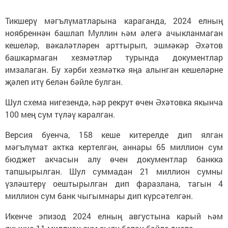
Тикшерү мәгълүматларына караганда, 2024 елның
ноябреннән башлап Муллин һәм әлегә ачыкланмаган
кешеләр, вәкаләтләрен арттырып, эшмәкәр Әхәтов
башкармаган хезмәтләр турында документлар
имзалаган. Бу хәрби хезмәткә яңа алынган кешеләрне
җәлеп итү белән бәйле булган.
Шул схема нигезендә, һәр рекрут өчен Әхәтовка якынча
100 мең сум түләү каралган.
Версия буенча, 158 кеше китерелде дип ялган
мәгълүмат актка кертелгән, аннары 65 миллион сум
бюджет акчасын алу өчен документлар банкка
тапшырылган. Шул суммадан 21 миллион сумны
үзләштерү оештырылган дип фаразлана, тагын 4
миллион сум банк чыгымнары дип күрсәтелгән.
Икенче эпизод 2024 елның августына карый һәм