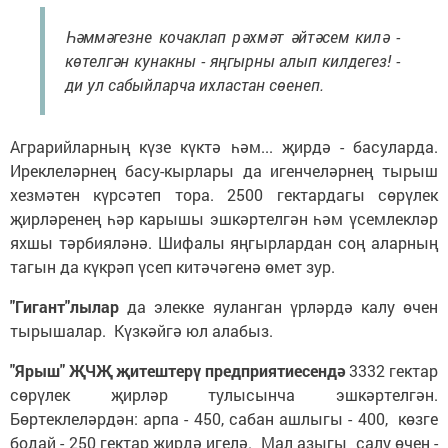
Һәммәгезне кочаклап рәхмәт әйтәсем килә -
көтелгән кунакны - яңгырны алып килдегез! -
ди ул сабыйларча ихластан сөенеп.
Аграрийларның күзе күктә һәм... җирдә - басуларда.
Иреклеләрнең басу-кырлары да игенчеләрнең тырыш
хезмәтен күрсәтеп тора. 2500 гектардагы сөрүлек
җирләренең һәр карышы эшкәртелгән һәм үсемлекләр
яхшы тәрбияләнә. Шифалы яңгырлардан соң аларның
тагын да күкрәп үсеп китәчәгенә өмет зур.
"Гигант"лылар
да элекке яуланган үрләрдә калу өчен
тырышалар. Күзкәйгә юл алабыз.
"Ярыш" ҖЧҖ җитештерү предприятиесендә
3332 гектар
сөрүлек җирләр тулысынча эшкәртелгән.
Бөртеклеләрдән: арпа - 450, сабан ашлыгы - 400, көзге
бодай - 250 гектар җирдә игелә. Мал азыгы салу өчен -