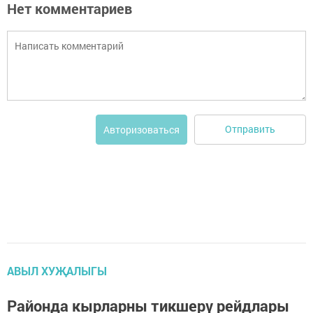
Нет комментариев
Отправить
Авторизоваться
АВЫЛ ХУҖАЛЫГЫ
Районда кырларны тикшерү рейдлары