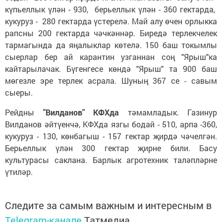
күпьеллык үлән - 930, берьеллык үлән - 360 гектарда,
кукуруз - 280 гектарда үстерелә. Май алу өчен орлыкка
рапсны 200 гектарда чәчкәннәр. Биредә терлекчелек
тармагында да яңалыклар көтелә. 150 баш токымлы
сыерлар бер ай карантин узганнан соң "Ярыш"ка
кайтарылачак. Бүгенгесе көндә "Ярыш" та 900 баш
мөгезле эре терлек асрала. Шуның 367 се - савым
сыеры.
Рейдны
"Вилданов" КФХда
тәмамладык. Газинур
Вилданов әйтүенчә, КФХда язгы бодай - 510, арпа -360,
кукуруз - 130, көнбагыш - 157 гектар җирдә чәчелгән.
Берьеллык үлән 300 гектар җирне били. Басу
культурасы саклана. Барлык агротехник таләпләрне
үтиләр.
Следите за самым важным и интересным в
Telegram-канале
Татмедиа