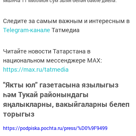
якынча 11 миллион сум зыян белән бәйле диелә.
Следите за самым важным и интересным в
Telegram-канале
Татмедиа
Читайте новости Татарстана в
национальном мессенджере MАХ:
https://max.ru/tatmedia
"Якты юл" газетасына язылыгыз
һәм Тукай районындагы
яңалыкларны, вакыйгаларны белеп
торыгыз
https://podpiska.pochta.ru/press/%D0%9F9499