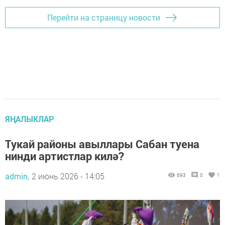
Перейти на страницу новости
ЯҢАЛЫКЛАР
Тукай районы авыллары Сабан туена
нинди артистлар килә?
admin,
2 июнь 2026 - 14:05
693
0
1