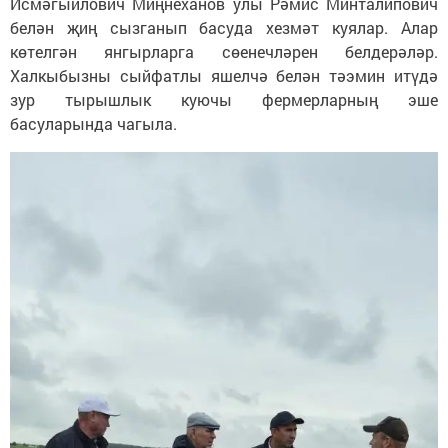
Исмәгыйлович Миңнеханов улы Рәмис Минталипович
белән җиң сызганып басуда хезмәт куялар. Алар
көтелгән янгырларга сөенечләрен белдерәләр.
Халкыбызны сыйфатлы яшелчә белән тәэмин итүдә
зур тырышлык куючы фермерларның эше
басуларында чагыла.