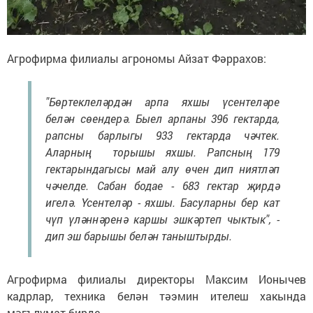
Агрофирма филиалы агрономы Айзат Фәррахов:
"Бөртеклеләрдән арпа яхшы үсентеләре
белән сөендерә. Быел арпаны 396 гектарда,
рапсны барлыгы 933 гектарда чәчтек.
Аларның торышы яхшы. Рапсның 179
гектарындагысы май алу өчен дип ниятләп
чәчелде. Сабан бодае - 683 гектар җирдә
игелә. Үсентеләр - яхшы. Басуларны бер кат
чүп үләннәренә каршы эшкәртеп чыктык", -
дип эш барышы белән таныштырды.
Агрофирма филиалы директоры Максим Ионычев
кадрлар, техника белән тәэмин ителеш хакында
мәгълүмат бирде.