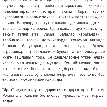
чәүлек орлыкның районлаштырылган, җирлеккә
яраклаштырылган, югары уңыш бирә торган
суперэлиталы орлык чәчелә. Элиталы бөртекләр җыеп
алына. Басулардагы түтәлсыман делянкаларда яңа
төр ашлыклар үстерелә. Делянкалар - зур хезмәт, күп
вакыт таләп итә. Сабый балалар карагандай
тәрбияләнә торган делянкаларда, гомумән алганда
барлык басуларында да чын хуҗа булуы,
аграрийларның бердәм һәм булсынга дип эшләүләре
күзгә ташланып тора. Сәйдәшлеләрнең үткән елдан
калган мал азыгы да мулдан. Кем әйтмешли, запас
кесәне тишми. Быел да алар иң беренчеләрдән булып
мал азыгы әзерләүгә керештеләр. Бүгенгесе көнгә 400
тоннадан артык сенаж салынды.
"Ирек" җитештерү предприятиесе д
иректоры Рөстәм
Рәхим улы Хаҗиев безне басу түрендә елмаеп каршы
алды: