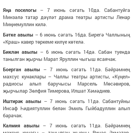
Яңа поселогы
– 7 июнь сәгать 10да. Сабантуйга
Минзәлә татар дәүләт драма театры артисты Ленар
Миңнемуллин килә.
Бәтке авылы
– 6 июнь сәгать 16да. Бирегә Чаллының
«Краш» кавер төркеме килүе көтелә.
Биклән авылы
– 6 июнь сәгать 14дә. Сабан туенда
танылган җырчы Марат Яруллин чыгыш ясаячак.
Боерган авылы
– 7 июнь сәгать 11дә. Бәйрәмнең
махсус кунаклары – Чаллы театры артисты, «Күңел»
радиосы алып баручысы Марсель Мөсәвиров,
җырчылар Зөлфия Тимерова, Илшат Хәмәдиев.
Иштирәк авылы
– 7 июнь сәгать 11дә. Сабантуйны
Инсаф Һидиятуллин белән Эмиль Гыйбадуллин алып
барачак.
Калмия авылы
– 7 июнь сәгать 11дә. Бәйрәмнең
махсус кунагы – танылган җырчы Ринас Әхмәтов.