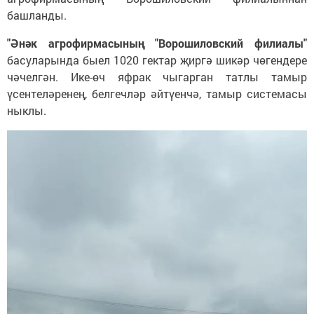
башланды.
"Әнәк агрофирмасының "Ворошиловский филиалы"
басуларында быел 1020 гектар җиргә шикәр чөгендере
чәчелгән. Ике-өч яфрак чыгарган татлы тамыр
үсентеләренең, белгечләр әйтүенчә, тамыр системасы
ныклы.