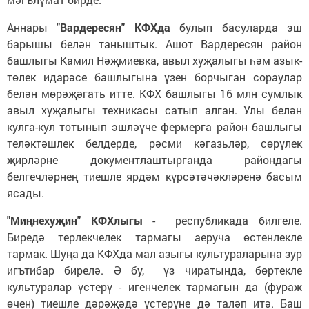
Аннары
"Вардересян" КФХда
булып басуларда эш
барышы белән таныштык. Ашот Вардересян район
башлыгы Камил Нәҗмиевка, авыл хуҗалыгы һәм азык-
төлек идарәсе башлыгына үзен борчыган сораулар
белән мөрәҗәгать итте. КФХ башлыгы 16 млн сумлык
авыл хуҗалыгы техникасы сатып алган. Улы белән
кулга-кул тотынып эшләүче фермерга район башлыгы
теләктәшлек белдерде, рәсми кәгазьләр, сөрүлек
җирләрне документлаштырганда райондагы
белгечләрнең тиешле ярдәм күрсәтәчәкләренә басым
ясады.
"Миңнехуҗин" КФХлыгы
- республикада билгеле.
Биредә терлекчелек тармагы аеруча өстенлекле
тармак. Шуңа да КФХда мал азыгы культураларына зур
игътибар бирелә. Ә бу, үз чиратында, бөртекле
культуралар үстерү - игенчелек тармагын да (фураж
өчен) тиешле дәрәҗәдә үстерүне дә таләп итә. Баш