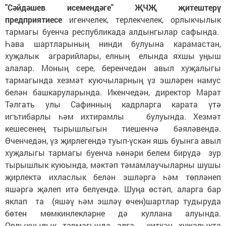
"Сәйдәшев исемендәге" ҖЧҖ җитештерү
предприятиесе
игенчелек, терлекчелек, орлыкчылык
тармагы буенча республикада алдынгылар сафында.
Һава шартларының нинди булуына карамастан,
хуҗалык аграрийлары, елның елында яхшы уңыш
алалар. Моның сере, беренчедән авыл хуҗалыгы
тармагында хезмәт куючыларның үз эшләрен намус
белән башкаруларында. Икенчедән, директор Марат
Тәлгать улы Сафинның кадрларга карата үтә
игътибарлы һәм ихтирамлы булуында. Хезмәт
кешесенең тырышлыгын тиешенчә бәяләвендә.
Өченчедән, үз җирлегендә туып-үскән яшь буынга авыл
хуҗалыгы тармагы буенча һөнәри белем бирүдә зур
тырышлык куюында, мәктәп тәмамлаучыларны шушы
җирлектә ихласлык белән эшләргә һәм төпләнеп
яшәргә җәлеп итә белүендә. Шуңа өстәп, аларга бар
яклап та (яшәү һәм эшләү өчен)шартлар тудыруда
бөтен мөмкинлекләрне дә куллана алуында.
Орлыкчылык тармагында алга киткән хуҗалыкта