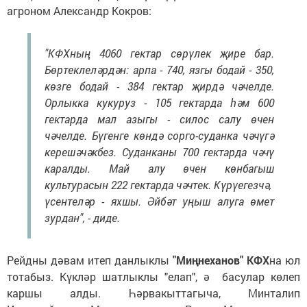
агроном Александр Кокров:
"КФХның 4060 гектар сөрүлек җире бар.
Бөртеклеләрдән: арпа - 740, язгы бодай - 350,
көзге бодай - 384 гектар җирдә чәчелде.
Орлыкка кукуруз - 105 гектарда һәм 600
гектарда мал азыгы - силос салу өчен
чәчелде. Бүгенге көндә сорго-суданка чәчүгә
керешәчәкбез. Суданканы 700 гектарда чәчү
каралды. Май алу өчен көнбагыш
культурасын 222 гектарда чәчтек. Күрүегезчә,
үсентеләр - яхшы. Әйбәт уңыш алуга өмет
зурдан", - диде.
Рейдны дәвам итеп данлыклы
"Миңнеханов" КФХ
на юл
тотабыз. Күкләр шатлыклы "елап", ә басулар көлеп
каршы алды. Һәрвакыттагыча, Минталип