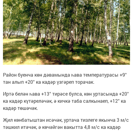
Район буенча көн дәвамында һава температурасы +9°
тан алып +20° ка кадәр үзгәреп торачак.
Иртә белән һава +13° тирәсе булса, көн уртасында +20°
ка кадәр күтәреләчәк, ә кичкә таба салкынаеп, +12° ка
кадәр төшәчәк.
Җил көнбатыштан исәчәк, уртача тизлеге якынча 3 м/с
тәшкил итәчәк, ә көчәйгән вакытта 4,8 м/с ка кадәр