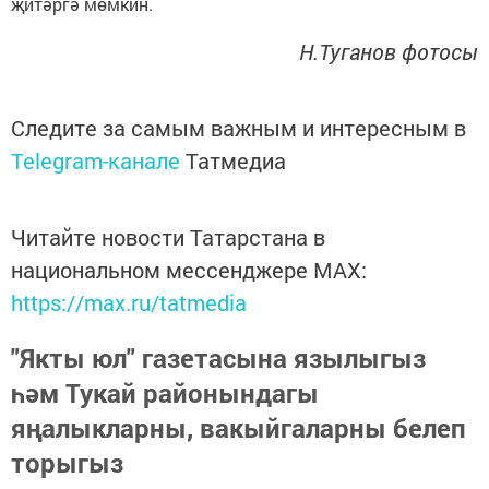
җитәргә мөмкин.
Н.Туганов фотосы
Следите за самым важным и интересным в
Telegram-канале
Татмедиа
Читайте новости Татарстана в
национальном мессенджере MАХ:
https://max.ru/tatmedia
"Якты юл" газетасына язылыгыз
һәм Тукай районындагы
яңалыкларны, вакыйгаларны белеп
торыгыз