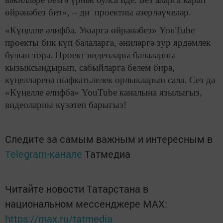
өйрәнәбез бит», – ди проектны әзерләүчеләр.
«Күңелле әлифба. Укырга өйрәнәбез» YouTube
проекты бик күп балаларга, әниләргә зур ярдәмлек
булып тора. Проект видеолары балаларны
кызыксындырып, сабыйларга белем бирә,
күңелләренә шәфкатьлелек орлыкларын сала. Сез дә
«Күңелле әлифба» YouTube каналына язылыгыз,
видеоларны күзәтеп барыгыз!
Следите за самым важным и интересным в
Telegram-канале
Татмедиа
Читайте новости Татарстана в
национальном мессенджере MАХ:
https://max.ru/tatmedia