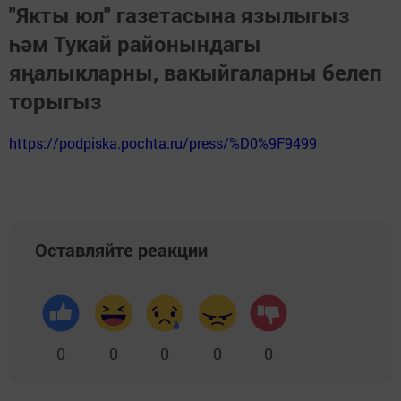
"Якты юл" газетасына язылыгыз
һәм Тукай районындагы
яңалыкларны, вакыйгаларны белеп
торыгыз
https://podpiska.pochta.ru/press/%D0%9F9499
Оставляйте реакции
0
0
0
0
0