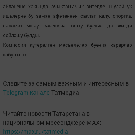
әйләнеше хакында ачыктан-ачык әйтелде. Шулай ук
яшьләрне бу заман афәтеннән саклап калу, спортка,
сәламәт яшәү рәвешенә тарту буенча да җитди
сөйләшү булды.
Комиссия күтәрелгән мәсьәләләр буенча карарлар
кабул итте.
Следите за самым важным и интересным в
Telegram-канале
Татмедиа
Читайте новости Татарстана в
национальном мессенджере MАХ:
https://max.ru/tatmedia