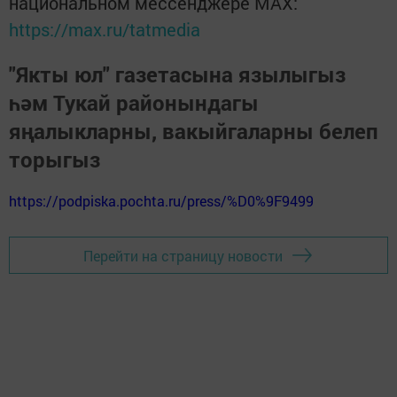
национальном мессенджере MАХ:
https://max.ru/tatmedia
"Якты юл" газетасына язылыгыз
һәм Тукай районындагы
яңалыкларны, вакыйгаларны белеп
торыгыз
https://podpiska.pochta.ru/press/%D0%9F9499
Перейти на страницу новости