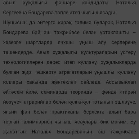
авыл хуҗалыгы фәннәре кандидаты Наталья
Сергеевна Бондарева төпле итеп чыгыш ясады.
Шунысын да әйтергә кирәк, галимә буларак, Наталья
Бондарева бай эш тәҗрибәсе белән уртаклашты –
хәзерге шартларда ячхшы уңыш алу серләренә
төшендерде. Авыл хуҗалыгы культураларын үстерү
технологияләрен дөрес итеп куллану, хуҗалыкларда
булган җир эшкәртү агрегатларын уңышлы куллану
юллары хакында җентекләп сөйләде. Ассызыклап
әйтәсем килә, семинарда теориядә – фәндә «тирән
йөзүче», аграрийлар белән кулга-кул тотынып эшләүче,
ягъни фән белән практиканы берлектә алып бара
торган галимнәрнең чыгыш ясаулары бик мөһим. Бу
җәһәттән Наталья Бондареваның эш тәҗрибәсе