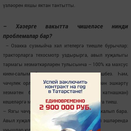
үзләорен яхшы яктан тантытты.
– Хәзерге вакытта чишеләсе нинди
проблемалар бар?
– Озакка сузмыйча хәл ителергә тиешле бурычлар:
тракторларга техосмотр уздырырга, авыл хуҗалыгы
тармагы хезмәткәрләрен тулысынча – 100% ка махсус
кием-салым белән тәэмин итәргә тиешбез. Һәм,
чәчүлек орлыкны химик препаратлар белән эшкәртү
хезмәтен башкарган (орлык агулауда катнашкан)
кешеләргә медицина тикшерүе уздырылырга тиеш.
– Язгы чәчү башланырга санаулы көннәр калып бара.
Авыл хуҗалыгы хезмәтчәннәренә җаваплы эшләрендә
уңышлар юлдаш булсын.