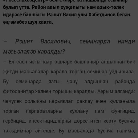
булып үтте. Район авыл хуҗалыгы һәм азык-төлек
идарәсе башлыгы Рәшит Васил улы Хәбетдинов белән
әңгәмәбез шул хакта.
– Рәшит Василович, семинарда нинди
мәсьәләләр каралды?
– Ел саен язгы кыр эшләре башланыр алдыннан бик
җитди мәсьәләләр карала торган семинар уздырыла.
Бу семинарда язгы чәчү алдыннан районда
фитосанитар хәлнең торышы каралды. Аерым алганда:
чәчүлек орлыкны һәрьяклап саклау өчен кулланыла
торган перпаратларны куллану һәм фунгицид,
гербицид, инсектицидларны дөрес итеп кертү буенча
тәкъдимнәр әйтелде. Бу мәсьәләдә буенча галимә,