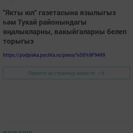
"Якты юл" газетасына язылыгыз
һәм Тукай районындагы
яңалыкларны, вакыйгаларны белеп
торыгыз
https://podpiska.pochta.ru/press/%D0%9F9499
Перейти на страницу новости
ЯҢАЛЫКЛАР