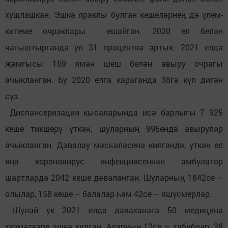
хушлашкан. Эшкә яраклы булган кешеләрнең дә үлем-
китеме очраклары ешайган. 2020 ел белән
чагыштырганда ул 31 процентка артык. 2021 елда
җәмгысы 169 яман шеш белән авыру очрагы
ачыкланган. Бу 2020 елга караганда 38гә күп дигән
сүз.
Диспансеризация кысаларында исә барлыгы 7 925
кеше тикшерү үткән, шуларның 995ендә авырулар
ачыкланган. Дәвалау мәсьәләсенә килгәндә, үткән ел
яңа короновирус инфекциясеннән амбулатор
шартларда 2042 кеше дәваланган. Шуларның 1842се –
олылар, 158 кеше – балалар һәм 42се – яшүсмерләр.
Шулай ук 2021 елда дәваханәгә 50 медицина
хезмәткәре эшкә килгән. Аларның 12се – табиблар, 38