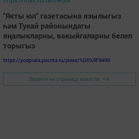
"Якты юл" газетасына язылыгыз
һәм Тукай районындагы
яңалыкларны, вакыйгаларны белеп
торыгыз
https://podpiska.pochta.ru/press/%D0%9F9499
Перейти на страницу новости