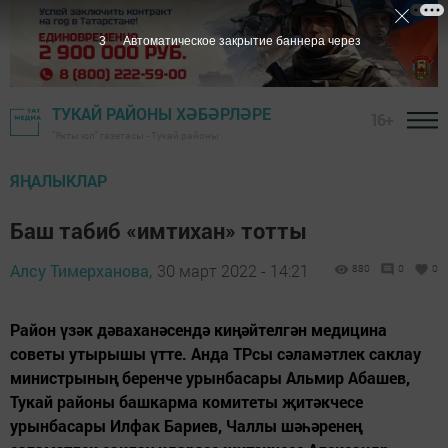
2
Автоматическое закрытие баннера через
ТУКАЙ РАЙОНЫ ХӘБӘРЛӘРЕ
16+
"Якты юл" газетасы - Тукай районы
ЯҢАЛЫКЛАР
Баш табиб «имтихан» тотты
Алсу Тимерханова,
30 март 2022 - 14:21
880
0
0
Район үзәк дәваханәсендә киңәйтелгән медицина
советы утырышы үтте. Анда ТРсы сәламәтлек саклау
министрының беренче урынбасары Альмир Абашев,
Тукай районы башкарма комитеты җитәкчесе
урынбасары Илфак Бариев, Чаллы шәһәренең