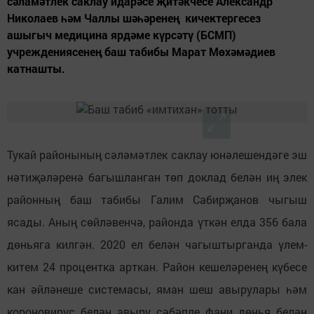
сәламәтлек саклау идарәсе җитәкчесе Александр
Николаев һәм Чаллы шәһәренең кичектергесез
ашыгыч медицина ярдәме күрсәтү (БСМП)
учреждениясенең баш табибы Марат Мөхәмәдиев
катнашты.
Тукай районының сәләмәтлек саклау юнәлешендәге эш
нәтиҗәләренә багышланган төп доклад белән иң элек
районның баш табибы Галим Сабирҗанов чыгыш
ясады. Аның сөйләвенчә, районда үткән елда 356 бала
дөньяга килгән. 2020 ел белән чагыштырганда үлем-
китем 24 процентка арткан. Район кешеләренең күбесе
кан әйләнеше системасы, яман шеш авырулары һәм
короновирус белән авыру сәбәпле фани дөнья белән