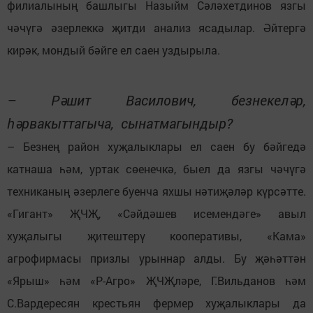
филиалының башлыгы Назыйм Сәләхетдинов язгы
чәчүгә әзерлеккә җитди анализ ясадылар. Әйтергә
кирәк, мондый бәйге ел саен уздырыла.
– Рәшит Василович, безнекеләр,
һәрвакыттагыча, сынатмагындыр?
– Безнең район хуҗалыклары ел саен бу бәйгедә
катнаша һәм, уртак сөенечкә, быел да язгы чәчүгә
техниканың әзерлеге буенча яхшы нәтиҗәләр күрсәтте.
«Гигант» ҖЧҖ, «Сәйдәшев исемендәге» авыл
хуҗалыгы җитештерү кооперативы, «Кама»
агрофирмасы призлы урыннар алды. Бу җәһәттән
«Ярыш» һәм «Р-Агро» ҖЧҖләре, Г.Вильданов һәм
С.Вардересян крестьян фермер хуҗалыклары да