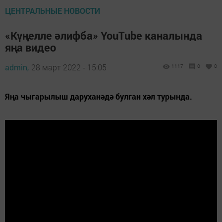
ЦЕНТРАЛЬНЫЕ НОВОСТИ
«Күңелле әлифба» YouTube каналында
яңа видео
admin,
28 март 2022 - 15:05
1117
0
0
Яңа чыгарылыш даруханәдә булган хәл турында.