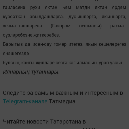
гаиләсенә рухи яктан һәм матди яктан ярдәм
күрсәткән авылдашларга, дус-ишләргә, якыннарга,
хезмәттәшләренә (Газпром оешмасы) рәхмәт
сүзләребезне җиткерәбез.
Барыгыз да исән-сау гомер итегез, якын кешеләрегез
янәшәгездә
булсын, кайгы җилләре сезгә кагылмасын, урап узсын.
Илнарның туганнары.
Следите за самым важным и интересным в
Telegram-канале
Татмедиа
Читайте новости Татарстана в