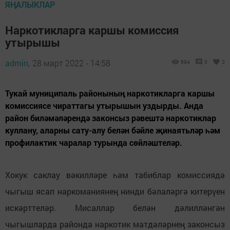
ЯҢАЛЫКЛАР
Наркотикларга каршы комиссия
утырышы
admin,
28 март 2022 - 14:58
694
0
0
Тукай муниципаль районының наркотикларга каршы
комиссиясе чираттагы утырышын уздырды. Анда
район биләмәләрендә законсыз рәвештә наркотиклар
куллану, аларны сату-алу белән бәйле җинаятьләр һәм
профилактик чаралар турында сөйләштеләр.
Хокук саклау вәкилләре һәм табиблар комиссиядә
чыгыш ясап наркоманиянең нинди бәлаләргә китерүен
искәрттеләр. Мисаллар белән дәлилләнгән
чыгышларда районда наркотик матдәләрнең законсыз