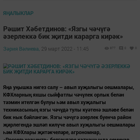
ЯҢАЛЫКЛАР
Рәшит Хәбетдинов: «Язгы чәчүгә
әзерлеккә бик җитди карарга кирәк»
Зәрия Вәлиева,
29 март 2022 - 11:45
877
0
0
Яңа уңышка нигез салу – авыл хуҗалыгы оешмалары,
КФХларның яхшы сыйфатлы чәчүлек орлык белән
тәэмин ителгән булуы һәм авыл хуҗалыгы
техникасының язгы чәчүдә тулы куәтенә эшләве белән
бик нык бәйләнгән. Язгы чәчүгә әзерлек буенча район
җирлегендә эшләп килүче авыл хуҗалыгы оешмалары
һәм КФХлары җитәкчеләре, агрономнар,
«Россельхозцентр» белгечләре катнашында семинар