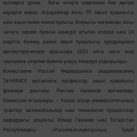
күпләргә үрнәк. Язгы чәчүгә әзерлеккә бик җитди
карарга кирәк. Аграрийлар язгы ТР Авыл хуҗалыгы
һәм азык-төлек министрлыгы боерыгы нигезендә язгы
чәчүгә зерлек буенча конкурс игълан ителде һәм 24
мартта безнең район авыл хуҗалыгы продукциясе
җитештерүчеләре арасында 2022 елгы язгы кыр
эшләренә әзерлек буенча үзара тикшерү уздырылды.
Комиссияне Россия Федерациясе академиясенең
ТатНИИСХ җитәкчесе, профессор, авыл хуҗалыгы
фәннәре докторы Рөстәм Низамов җитәкләде.
Комиссия әгъзалары – Казан аграр университетының
трактор, автомобильләр һәм технологик процесслар
кафедрасы доценты Илнар Гаязиев һәм Татарстан
Республикасы «Россельхозцентр»ның Тукай