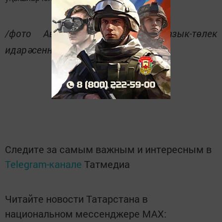
/фото Авыл хуҗалыгы һәм азык-төлек
идарәсеннән алынды.
Следите за самым важным и интересным в
Telegram-канале
Татмедиа
Читайте новости Татарстана в
национальном мессенджере MАХ: