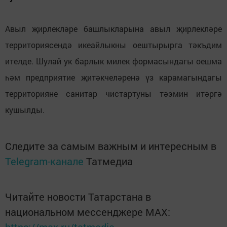
Авыл җирлекләре башлыкларына авыл җирлекләре
территориясендә икеайлыкны оештырырга тәкъдим
ителде. Шулай ук барлык милек формасындагы оешма
һәм предприятие җитәкчеләренә үз карамагындагы
территорияне санитар чистартуны тәэмин итәргә
кушылды.
Следите за самым важным и интересным в
Telegram-канале
Татмедиа
Читайте новости Татарстана в
национальном мессенджере MАХ:
https://max.ru/tatmedia