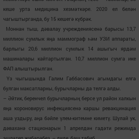
кеше урта медицина хезмәткәре. 2020 ел белән
чагыштырганда, бу 15 кешегә күбрәк.
Моннан тыш, дәвалау учреждениясенә барысы 13,7
миллион сумлык яңа маммограф һәм УЗИ аппараты,
барлыгы 20,6 миллион сумлык 14 ашыгыч ярдәм
машиналары кайтартылган. 10,7 миллион сумга ике
ФАП алыштырылган.
Үз чыгышында Галим Габбасович агымдагы елга
булган максатларны, бурычларны да телгә алды.
– Әйтик, беренчел бурычларның берсе ул район халкын
яңа короновирус инфекциясенә каршы ревакцинация
аша уздыру, аңа бәйле үлем-китемне киметү. Шулай ук,
дәваханә стационарын 1 апрелдән гадәти режимда
эшләтеп җибәрәбез, – диде, баш табиб.