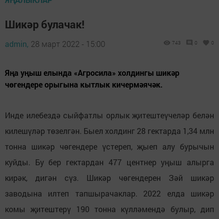
Шикәр булачак!
admin,
28 март 2022 - 15:00
743
0
0
Яңа уңыш елында «Агросила» холдингы шикәр
чөгендере орыгына кытлык кичермәячәк.
Инде илебездә сыйфатлы орлык җитештеүчеләр белән
килешүләр төзелгән. Быел холдинг 28 гектарда 1,34 млн
тонна шикәр чөгендере үстереп, җыеп алу бурычын
куйды. Бу бер гектардан 477 центнер уңыш алырга
кирәк, дигән сүз. Шикәр чөгендерен Зәй шикәр
заводына илтеп тапшырачаклар. 2022 елда шикәр
комы җитештерү 190 тонна күлләмендә булыр, дип