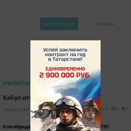
Отправить
Авторизоваться
ЯҢАЛЫКЛАР
Кабул итү
admin,
6 октябрь 2021 - 10:33
900
0
0
6 октябрьдә ТР Дәүләт Советы депутаты – ТПП