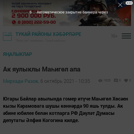
5
Автоматическое закрытие баннера через
ТУКАЙ РАЙОНЫ ХӘБӘРЛӘРЕ
16+
"Якты юл" газетасы - Тукай районы
ЯҢАЛЫКЛАР
Ак яулыклы Маһигөл апа
Мирхади Разов,
6 октябрь 2021 - 10:35
1025
0
0
Югары Байлар авылында гомер итүче Маһигөл Хөсәен
кызы Кәрамовага шушы көннәрдә 90 яшь тулды. Ак
әбине юбилее белән котларга РФ Дәүләт Думасы
депутаты Әлфия Когогина килде.