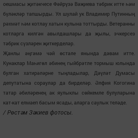
оешмасы җитәкчесе Фәйрүзә Вәҗиева тәбрик итте һәм
бүләкләр тапшырды. Ул шулай ук Владимир Путинның
рәхмәт һәм котлау хатын кулына тоттырды. Ветеранны
котларга килгән авылдашлары да җылы, эчкерсез
тәбрик сүзләрен җиткерделәр.
Җанлы әңгәмә чәй өстәле янында дәвам итте.
Кунаклар Маһигөл әбинең гыйбрәтле тормыш юлында
булган хатирәләрне тыңладылар, Дәүләт Думасы
депутатына сораулар да бирделәр. Әлфия Когогина
татар әбиләренең ак яулыклы сөйкемле булуларына
кат-кат елмаеп басым ясады, аларга саулык теләде.
/ Рөстәм Зәкиев фотосы.