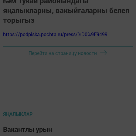
һәм Тукай районындагы
яңалыкларны, вакыйгаларны белеп
торыгыз
https://podpiska.pochta.ru/press/%D0%9F9499
Перейти на страницу новости
ЯҢАЛЫКЛАР
Вакантлы урын