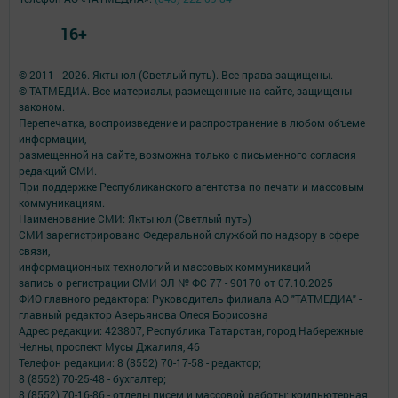
16+
© 2011 - 2026. Якты юл (Светлый путь). Все права защищены.
© ТАТМЕДИА. Все материалы, размещенные на сайте, защищены
законом.
Перепечатка, воспроизведение и распространение в любом объеме
информации,
размещенной на сайте, возможна только с письменного согласия
редакций СМИ.
При поддержке Республиканского агентства по печати и массовым
коммуникациям.
Наименование СМИ: Якты юл (Светлый путь)
СМИ зарегистрировано Федеральной службой по надзору в сфере
связи,
информационных технологий и массовых коммуникаций
запись о регистрации СМИ ЭЛ № ФС 77 - 90170 от 07.10.2025
ФИО главного редактора: Руководитель филиала АО "ТАТМЕДИА" -
главный редактор Аверьянова Олеся Борисовна
Адрес редакции: 423807, Республика Татарстан, город Набережные
Челны, проспект Мусы Джалиля, 46
Телефон редакции: 8 (8552) 70-17-58 - редактор;
8 (8552) 70-25-48 - бухгалтер;
8 (8552) 70-16-86 - отделы писем и массовой работы; компьютерная