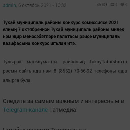
admin,
6 октябрь 2021 - 10:32
858
0
0
Тукай муниципаль районы конкурс комиссиясе 2021
елның 7 октябреннән Тукай муниципаль районы милек
һәм җир мөнәсәбәтләре палатасы рәисе муниципаль
вазифасына конкурс игълан итә.
Тулырак мәгълүматны районның tukay.tatarstan.ru
рәсми сайтында һәм 8 (8552) 70-66-92 телефоны аша
алырга була.
Следите за самым важным и интересным в
Telegram-канале
Татмедиа
Читайте новости Татарстана в