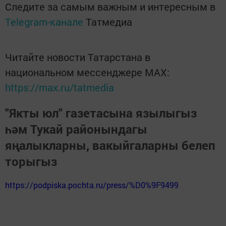
Следите за самым важным и интересным в
Telegram-канале
Татмедиа
Читайте новости Татарстана в
национальном мессенджере MАХ:
https://max.ru/tatmedia
"Якты юл" газетасына язылыгыз
һәм Тукай районындагы
яңалыкларны, вакыйгаларны белеп
торыгыз
https://podpiska.pochta.ru/press/%D0%9F9499