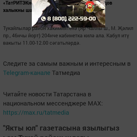
«ТатРИТЭКнефть директоры Николай Нефедов
халыкны шәхси сораулар буенча кабул итә.
Тукайлылар район хакимиятенә (Яр Чаллы ш., М. Җәлил
пр., 46нчы йорт) 204нче кабинетка килә ала. Кабул итү
вакыты 11.00-12.00 сәгатьләрдә.
Следите за самым важным и интересным в
Telegram-канале
Татмедиа
Читайте новости Татарстана в
национальном мессенджере MАХ:
https://max.ru/tatmedia
"Якты юл" газетасына язылыгыз