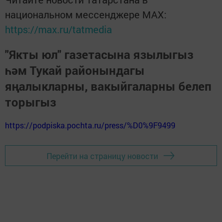
национальном мессенджере MАХ:
https://max.ru/tatmedia
"Якты юл" газетасына язылыгыз
һәм Тукай районындагы
яңалыкларны, вакыйгаларны белеп
торыгыз
https://podpiska.pochta.ru/press/%D0%9F9499
Перейти на страницу новости