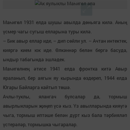
Маһигөл 1931 елда шушы авылда дөньяга килә. Аның
үсмер чагы сугыш елларына туры килә.
– Бик авыр еллар иде, – дип сөйли ул. – Ачтан интектек,
кияргә кием юк иде. Өлкәннәр белән бергә басуда,
ындыр табагында эшләдек.
Маһигөлнең әтисе 1941 елда фронтка китә Авыр
яраланып, бер аягын яу кырында өздереп, 1944 елда
Югары Байларга кайтып төшә.
Ачлы-туклы, ялангач булсалар да, тормыш
авырлыкларын җиңеп үсә кыз. Үз авылларында кияүгә
чыга, тормыш иптәше белән дүрт кыз бала тәрбияләп
үстерәләр, тормышка чыгаралар.