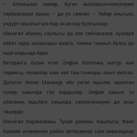
– Аллаһыма шөкер, бүген кызларым-кияүләрем
тәрбиясендә яшим, – ди ул сөенеп. – Унбер оныгым,
ундүрт оныкчыгым бар, исән-сау булсыннар.
Маһигөл әбинең саулыгы да әле сөбханалла: күзләре
әйбәт күрә, колаклары ишетә, таякка таянып булса да
ишегалдында йөри.
Ветеранга бүләк итеп Әлфия Когогина матур чәй
сервисы, чәчәкләр һәм чәй тәм-томнары алып килгән.
Депутат белән Маһинур әби узган яшьлек, яшәлгән
гомер хакында гәп кордылар. Әлфия ханым үз
әбисенең яшьлеге хакында сөйләгәннәрен дә искә
төшерде.
Маһигөл Кәрамованы Тукай районы башлыгы Фаил
Камаев исеменнән район ветераннар һәм инвалидлар