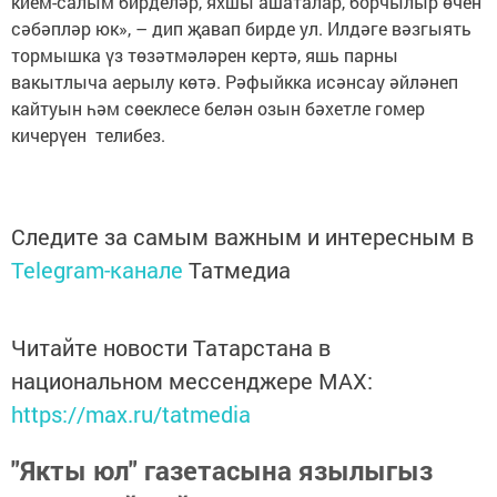
кием-салым бирделәр, яхшы ашаталар, борчылыр өчен
сәбәпләр юк», – дип җавап бирде ул. Илдәге вәзгыять
тормышка үз төзәтмәләрен кертә, яшь парны
вакытлыча аерылу көтә. Рәфыйкка исәнсау әйләнеп
кайтуын һәм сөеклесе белән озын бәхетле гомер
кичерүен телибез.
Следите за самым важным и интересным в
Telegram-канале
Татмедиа
Читайте новости Татарстана в
национальном мессенджере MАХ:
https://max.ru/tatmedia
"Якты юл" газетасына язылыгыз