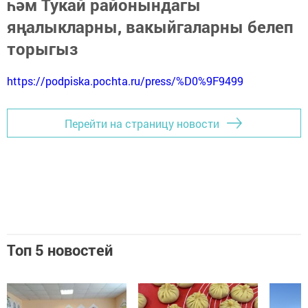
һәм Тукай районындагы
яңалыкларны, вакыйгаларны белеп
торыгыз
https://podpiska.pochta.ru/press/%D0%9F9499
Перейти на страницу новости
Топ 5 новостей