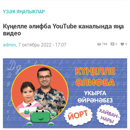
ҮЗӘК ЯҢАЛЫКЛАР
Күңелле әлифба YouTube каналында яңа
видео
admin,
7 октябрь 2022 - 17:07
789
0
0