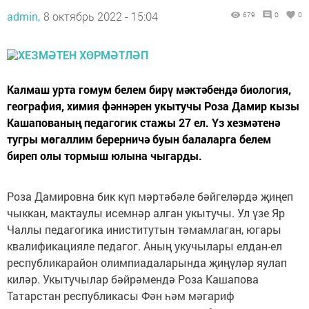
admin,
8 октябрь 2022 - 15:04
679
0
0
Калмаш урта гомум белем бирү мәктәбендә биология,
география, химия фәннәрен укытучы Роза Дамир кызы
Кашапованың педагогик стажы 27 ел. Үз хезмәтенә
тугры мөгаллим берерничә буын балаларга белем
биреп олы тормыш юлына чыгарды.
Роза Дамировна бик күп мәртәбәле бәйгеләрдә җиңеп
чыккан, мактаулы исемнәр алган укытучы. Ул үзе Яр
Чаллы педагогика иниститутын тәмамлаган, югары
квалификацияле педагог. Аның укучылары елдан-ел
республикарайон олимпиадаларында җиңүләр яулап
киләр. Укытучылар бәйрәмендә Роза Кашапова
Татарстан республикасы Фән һәм мәгариф