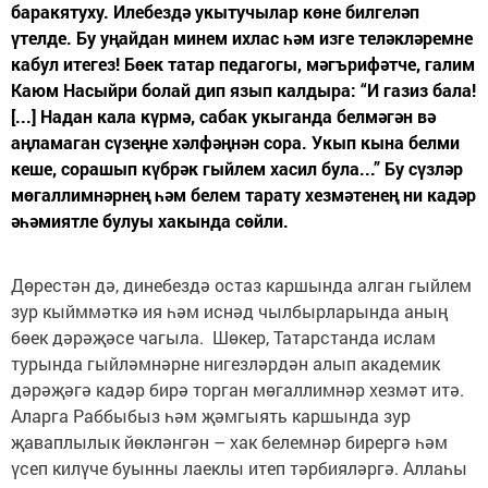
баракятуху. Илебездә укытучылар көне билгеләп
үтелде. Бу уңайдан минем ихлас һәм изге теләкләремне
кабул итегез! Бөек татар педагогы, мәгърифәтче, галим
Каюм Насыйри болай дип язып калдыра: “И газиз бала!
[...] Надан кала күрмә, сабак укыганда белмәгән вә
аңламаган сүзеңне хәлфәңнән сора. Укып кына белми
кеше, сорашып күбрәк гыйлем хасил була...” Бу сүзләр
мөгаллимнәрнең һәм белем тарату хезмәтенең ни кадәр
әһәмиятле булуы хакында сөйли.
Дөрестән дә, динебездә остаз каршында алган гыйлем
зур кыйммәткә ия һәм иснәд чылбырларында аның
бөек дәрәҗәсе чагыла. Шөкер, Татарстанда ислам
турында гыйләмнәрне нигезләрдән алып академик
дәрәҗәгә кадәр бирә торган мөгаллимнәр хезмәт итә.
Аларга Раббыбыз һәм җәмгыять каршында зур
җаваплылык йөкләнгән – хак белемнәр бирергә һәм
үсеп килүче буынны лаеклы итеп тәрбияләргә. Аллаһы