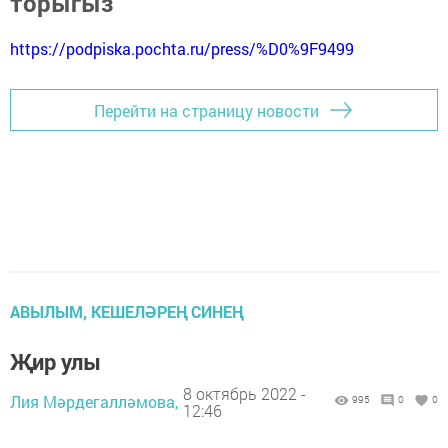
торыгыз
https://podpiska.pochta.ru/press/%D0%9F9499
Перейти на страницу новости
АВЫЛЫМ, КЕШЕЛӘРЕҢ СИНЕҢ
Җир улы
8 октябрь 2022 -
Лия Мәрдегалләмова,
995
0
0
12:46