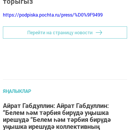
торыгыз
https://podpiska.pochta.ru/press/%D0%9F9499
Перейти на страницу новости
ЯҢАЛЫКЛАР
Айрат Габдуллин: Айрат Габдуллин:
“Белем һәм тәрбия бирүдә уңышка
ирешүдә “Белем һәм тәрбия бирүдә
уңышка ирешүдә коллективның