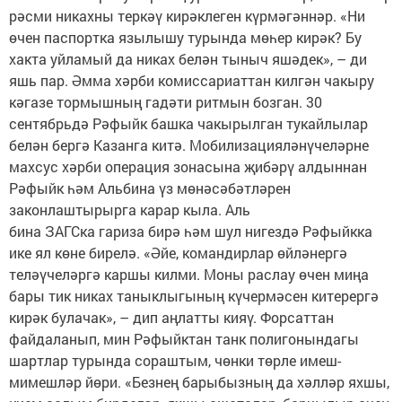
рәсми никахны теркәү кирәклеген күрмәгәннәр. «Ни
өчен паспортка язылышу турында мөһер кирәк? Бу
хакта уйламый да никах белән тыныч яшәдек», – ди
яшь пар. Әмма хәрби комиссариаттан килгән чакыру
кәгазе тормышның гадәти ритмын бозган. 30
сентябрьдә Рәфыйк башка чакырылган тукайлылар
белән бергә Казанга китә. Мобилизацияләнүчеләрне
махсус хәрби операция зонасына җибәрү алдыннан
Рәфыйк һәм Альбина үз мөнәсәбәтләрен
законлаштырырга карар кыла. Аль
бина ЗАГСка гариза бирә һәм шул нигездә Рәфыйкка
ике ял көне бирелә. «Әйе, командирлар өйләнергә
теләүчеләргә каршы килми. Моны раслау өчен миңа
бары тик никах таныклыгының күчермәсен китерергә
кирәк булачак», – дип аңлатты кияү. Форсаттан
файдаланып, мин Рәфыйктан танк полигонындагы
шартлар турында сораштым, чөнки төрле имеш-
мимешләр йөри. «Безнең барыбызның да хәлләр яхшы,