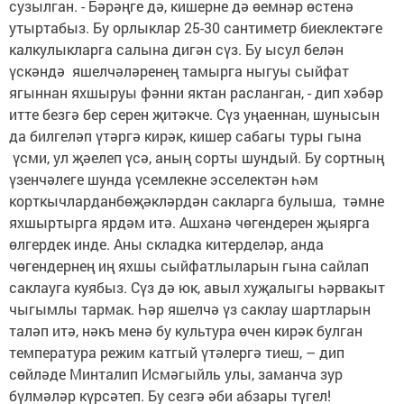
сузылган. - Бәрәңге дә, кишерне дә өемнәр өстенә
утыртабыз. Бу орлыклар 25-30 сантиметр биеклектәге
калкулыкларга салына дигән сүз. Бу ысул белән
үскәндә яшелчәләренең тамырга ныгуы сыйфат
ягыннан яхшыруы фәнни яктан расланган, - дип хәбәр
итте безгә бер серен җитәкче. Сүз уңаеннан, шунысын
да билгеләп үтәргә кирәк, кишер сабагы туры гына
үсми, ул җәелеп үсә, аның сорты шундый. Бу сортның
үзенчәлеге шунда үсемлекне эсселектән һәм
корткычларданбөҗәкләрдән сакларга булыша, тәмне
яхшыртырга ярдәм итә. Ашханә чөгендерен җыярга
өлгердек инде. Аны складка китерделәр, анда
чөгендернең иң яхшы сыйфатлыларын гына сайлап
саклауга куябыз. Сүз дә юк, авыл хуҗалыгы һәрвакыт
чыгымлы тармак. Һәр яшелчә үз саклау шартларын
таләп итә, нәкъ менә бу культура өчен кирәк булган
температура режим катгый үтәлергә тиеш, – дип
сөйләде Минталип Исмәгыйль улы, заманча зур
бүлмәләр күрсәтеп. Бу сезгә әби абзары түгел!