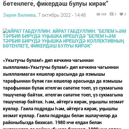
бөтенлеге, фикердәш булуы кирәк”
Зәрия Вәлиева,
7 октябрь 2022 - 14:48
666
0
0
«Укытучы булам!» дип кечкенә чагыннан
хыялланма«Укытучы булам!» дип кечкенә чагыннан
хыялланмаган кешеләр арасында да язмышы
тарафыннан бүләк ган кешеләр арасында да язмышы
тарафыннан бүләк ителгән сәләтне тоеп, үз сукмагына
төшүчеләр байтак. ителгән сәләтне тоеп, үз сукмагына
төшүчеләр байтак. Һәм, әйтергә кирәк, уңышлы хезмәт
куялар. Гаилә подряды Һәм, әйтергә кирәк, уңышлы
хезмәт куялар. Гаилә подряды белән эшләүчеләр дә
районыбызда бихисап. 1980 нче елдан белән