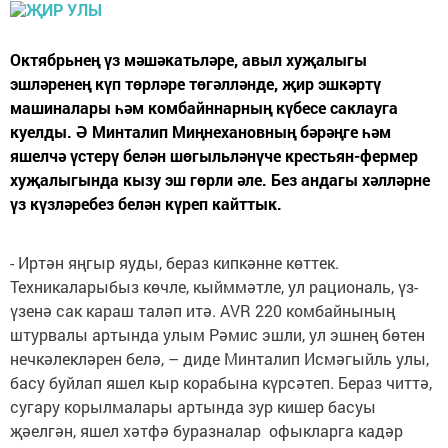
Октябрьнең үз мәшәкатьләре, авыл хуҗалыгы
эшләренең күп төрләре төгәлләнде, җир эшкәртү
машиналары һәм комбайннарның күбесе саклауга
куелды. Ә Минталип Миңнехановның бәрәңге һәм
яшелчә үстерү белән шөгыльләнүче крестьян-фермер
хуҗалыгында кызу эш гөрли әле. Без андагы хәлләрне
үз күзләребез белән күреп кайттык.
- Иртән яңгыр яуды, бераз кипкәнне көттек.
Техникаларыбыз көчле, кыйммәтле, ул рациональ, үз-
үзенә сак караш таләп итә. AVR 220 комбайнының
штурвалы артында улым Рәмис эшли, ул эшнең бөтен
нечкәлекләрен белә, – диде Минталип Исмәгыйль улы,
басу буйлап яшел кыр корабына күрсәтеп. Бераз читтә,
сугару корылмалары артында зур кишер басуы
җәелгән, яшел хәтфә буразналар офыкларга кадәр