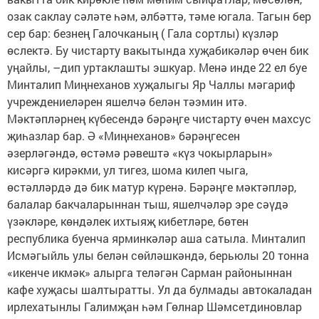
озак саклау сәләте һәм, әлбәттә, тәме югала. Тагын бер
сер бар: безнең Галочканың ( Гала сортлы) күзләр
өслектә. Бу чистарту вакытында хуҗабикәләр өчен бик
уңайлы, –дип уртаклашты эшкуар. Менә инде 22 ел буе
Минталип Миңнеханов хуҗалыгы Яр Чаллы мәгариф
учреждениеләрен яшелчә белән тәэмин итә.
Мәктәпләрнең күбесендә бәрәңге чистарту өчен махсус
җиһазлар бар. Ә «Миңнеханов» бәрәңгесен
әзерләгәндә, өстәмә рәвештә «күз чокырларын»
кисәргә кирәкми, ул тигез, шома килеп чыга,
өстәлләрдә дә бик матур күренә. Бәрәңге мәктәпләр,
балалар бакчаларыннан тыш, яшелчәләр эре сәүдә
үзәкләре, көндәлек ихтыяҗ кибетләре, бөтен
республика буенча ярминкәләр аша сатыла. Минталип
Исмәгыйль улы белән сөйләшкәндә, берьюлы 20 тонна
«икенче икмәк» алырга теләгән Сарман районыннан
кафе хуҗасы шалтыратты. Ул да булмады автокаладан
ирлехатынлы Галимҗан һәм Гөлнар Шәмсетдиновлар