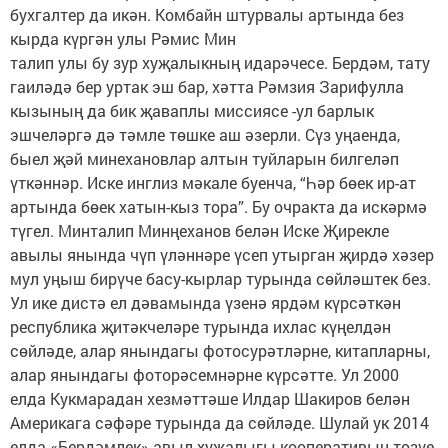
бухгалтер да икән. Комбайн штурвалы артында без
кырда күргән улы Рәмис Мин
талип улы бу зур хуҗалыкның идарәчесе. Бердәм, тату
гаиләдә бер уртак эш бар, хәтта Рәмзия Зарифулла
кызының да бик җаваплы миссиясе -ул барлык
эшчеләргә дә тәмле төшке аш әзерли. Сүз уңаенда,
быел җәй минехановлар алтын туйларын билгеләп
үткәннәр. Иске инглиз мәкале буенча, “Һәр бөек ир-ат
артында бөек хатын-кыз тора”. Бу очракта да искәрмә
түгел. Минталип Минңеханов белән Иске Җирекле
авылы янында чүп үләннәре үсеп утырган җирдә хәзер
мул уңыш бирүче басу-кырлар турында сөйләштек без.
Ул ике дистә ел дәвамында үзенә ярдәм күрсәткән
республика җитәкчеләре турында ихлас күңелдән
сөйләде, алар янындагы фотосурәтләрне, китапларны,
алар янындагы фоторәсемнәрне күрсәтте. Ул 2000
елда Кукмарадан хезмәттәше Илдар Шакиров белән
Америкага сәфәре турында да сөйләде. Шулай ук 2014
елда «Бердәмлек» авыл хуҗалыгы кооперативын төзүе,