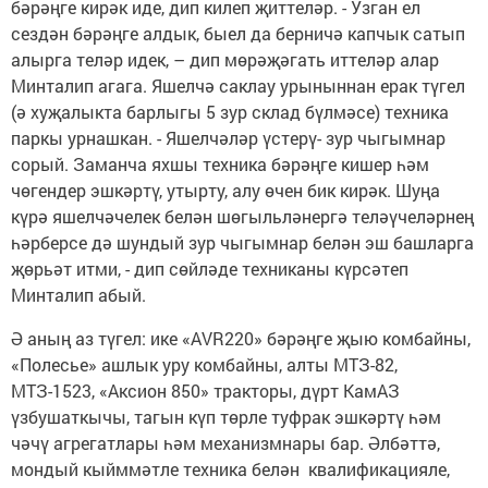
бәрәңге кирәк иде, дип килеп җиттеләр. - Узган ел
сездән бәрәңге алдык, быел да берничә капчык сатып
алырга теләр идек, – дип мөрәҗәгать иттеләр алар
Минталип агага. Яшелчә саклау урыныннан ерак түгел
(ә хуҗалыкта барлыгы 5 зур склад бүлмәсе) техника
паркы урнашкан. - Яшелчәләр үстерү- зур чыгымнар
сорый. Заманча яхшы техника бәрәңге кишер һәм
чөгендер эшкәртү, утырту, алу өчен бик кирәк. Шуңа
күрә яшелчәчелек белән шөгыльләнергә теләүчеләрнең
һәрберсе дә шундый зур чыгымнар белән эш башларга
җөрьәт итми, - дип сөйләде техниканы күрсәтеп
Минталип абый.
Ә аның аз түгел: ике «AVR220» бәрәңге җыю комбайны,
«Полесье» ашлык уру комбайны, алты МТЗ-82,
МТЗ-1523, «Аксион 850» тракторы, дүрт КамАЗ
үзбушаткычы, тагын күп төрле туфрак эшкәртү һәм
чәчү агрегатлары һәм механизмнары бар. Әлбәттә,
мондый кыйммәтле техника белән квалификацияле,