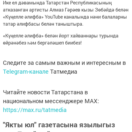
Ике ел дәвамында Татарстан Республикасының
атказанган артисты Алмаз Гәрәев кызы Зөбәйдә белән
«Күңелле әлифба» YouTube каналында нәни балаларны
татар әлифбасы белән таныштыра.
«Күңелле әлифба» белән йорт хайваннары турында
өйрәнәбез һәм бергәләшеп биибез!
Следите за самым важным и интересным в
Telegram-канале
Татмедиа
Читайте новости Татарстана в
национальном мессенджере MАХ:
https://max.ru/tatmedia
"Якты юл" газетасына язылыгыз