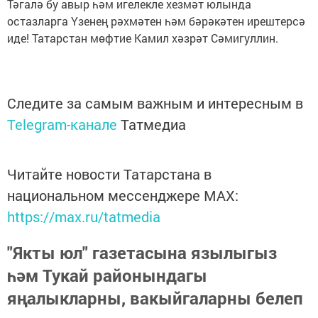
Тәгалә бу авыр һәм игелекле хезмәт юлында
остазларга Үзенең рәхмәтен һәм бәрәкәтен ирештерсә
иде! Татарстан мөфтие Камил хәзрәт Сәмигуллин.
Следите за самым важным и интересным в
Telegram-канале
Татмедиа
Читайте новости Татарстана в
национальном мессенджере MАХ:
https://max.ru/tatmedia
"Якты юл" газетасына язылыгыз
һәм Тукай районындагы
яңалыкларны, вакыйгаларны белеп