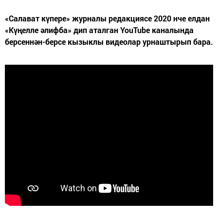
«Салават күпере» журналы редакциясе 2020 нче елдан
«Күңелле әлифба» дип аталган YouTube каналында
берсеннән-берсе кызыклы видеолар урнаштырып бара.