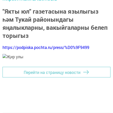
"Якты юл" газетасына язылыгыз
һәм Тукай районындагы
яңалыкларны, вакыйгаларны белеп
торыгыз
https://podpiska.pochta.ru/press/%D0%9F9499
Перейти на страницу новости