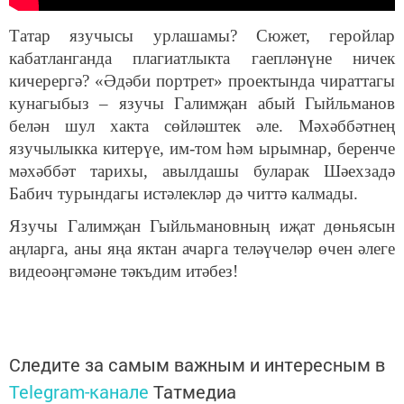
Татар язучысы урлашамы? Сюжет, геройлар
кабатланганда плагиатлыкта гаепләнүне ничек
кичерергә? «Әдәби портрет» проектында чираттагы
кунагыбыз – язучы Галимҗан абый Гыйльманов
белән шул хакта сөйләштек әле. Мәхәббәтнең
язучылыкка китерүе, им-том һәм ырымнар, беренче
мәхәббәт тарихы, авылдашы буларак Шәехзадә
Бабич турындагы истәлекләр дә читтә калмады.
Язучы Галимҗан Гыйльмановның иҗат дөньясын
аңларга, аны яңа яктан ачарга теләүчеләр өчен әлеге
видеоәңгәмәне тәкъдим итәбез!
Следите за самым важным и интересным в
Telegram-канале
Татмедиа