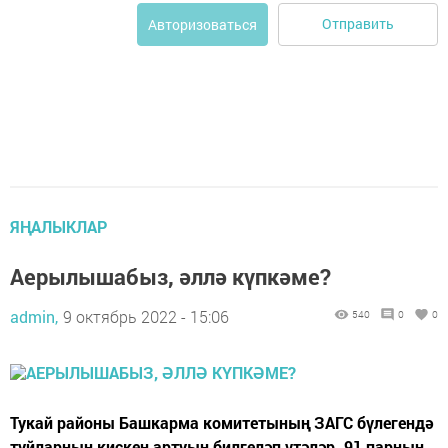
Отправить
Авторизоваться
ЯҢАЛЫКЛАР
Аерылышабыз, әллә күпкәме?
admin,
9 октябрь 2022 - 15:06
540
0
0
Тукай районы Башкарма комитетының ЗАГС бүлегендә
туйларның кискен артуын билгеләп үтәләр. 91 парның