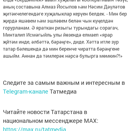
аның составына Алмаз Йосыпов һәм Нәсим Дәүләтов
җитәкчелегендәге хуҗалыклар керүен белдек. - Мин бер
җирдә яшәвем һәм эшләвем белән чын күңелдән
горурланам. Ә яраткан ризыгы турындагы сорагач,
Минталип Исмәгыйль улы йөзендә елмаеп «ярар
җйтәм инде, әлбәттә, бәрәңге», диде. Хәтта итле зур
татар бәлешендә дә мин беренче чиратта бәрәңгене
ашыйм. Аннан да тәмлерәк нәрсә булырга мөмкин?!»
Следите за самым важным и интересным в
Telegram-канале
Татмедиа
Читайте новости Татарстана в
национальном мессенджере MАХ:
https://max.ru/tatmedia