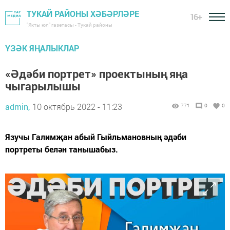
ТУКАЙ РАЙОНЫ ХӘБӘРЛӘРЕ
16+
"Якты юл" газетасы - Тукай районы
ҮЗӘК ЯҢАЛЫКЛАР
«Әдәби портрет» проектының яңа
чыгарылышы
admin,
10 октябрь 2022 - 11:23
771
0
0
Язучы Галимҗан абый Гыйльмановның әдәби
портреты белән танышабыз.