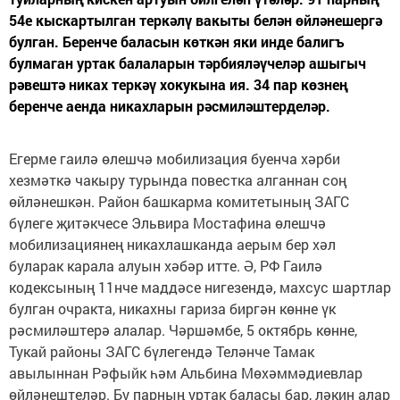
54е кыскартылган теркәлү вакыты белән өйләнешергә
булган. Беренче баласын көткән яки инде балигъ
булмаган уртак балаларын тәрбияләүчеләр ашыгыч
рәвештә никах теркәү хокукына ия. 34 пар көзнең
беренче аенда никахларын рәсмиләштерделәр.
Егерме гаилә өлешчә мобилизация буенча хәрби
хезмәткә чакыру турында повестка алганнан соң
өйләнешкән. Район башкарма комитетының ЗАГС
бүлеге җитәкчесе Эльвира Мостафина өлешчә
мобилизациянең никахлашканда аерым бер хәл
буларак карала алуын хәбәр итте. Ә, РФ Гаилә
кодексының 11нче маддәсе нигезендә, махсус шартлар
булган очракта, никахны гариза биргән көнне үк
рәсмиләштерә алалар. Чәршәмбе, 5 октябрь көнне,
Тукай районы ЗАГС бүлегендә Теләнче Тамак
авылыннан Рәфыйк һәм Альбина Мөхәммәдиевлар
өйләнештеләр. Бу парның уртак баласы бар, ләкин алар