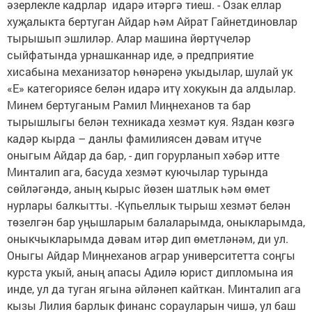
әзерлекле кадрлар идарә итәргә тиеш. - Озак еллар
хуҗалыкта бертуган Айдар һәм Айрат Гайнетдиновлар
тырышып эшлиләр. Алар машина йөртүчеләр
сыйфатында урнашканнар иде, ә предприятие
хисабына механизатор һөнәренә укыдылар, шулай ук
«Е» категориясе белән идарә итү хокукын да алдылар.
Минем бертуганым Рамил Миңнеханов та бар
тырышлыгы белән техникада хезмәт куя. Яздан көзгә
кадәр кырда – данлы фамилиясен дәвам итүче
оныгым Айдар да бар, - дип горурланып хәбәр итте
Минталип ага, басуда хезмәт куючылар турында
сөйләгәндә, аның кырыс йөзен шатлык һәм өмет
нурлары балкытты. -Күпьеллык тырыш хезмәт белән
төзелгән бар уңышларым балаларымда, оныкларымда,
оныкчыкларымда дәвам итәр дип өметләнәм, ди ул.
Оныгы Айдар Миңнеханов аграр университетта соңгы
курста укый, аның апасы Адилә юрист дипломына ия
инде, ул да туган ягына әйләнеп кайткан. Минталип ага
кызы Лилия барлык финанс сорауларын чишә, ул баш