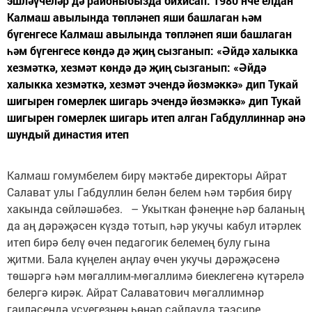
эшләүчеләр дә районыбызда бихисап. 1980 нче елдан
Калмаш авылында төпләнеп яши башлаган һәм
бүгенгесе Калмаш авылында төпләнеп яши башлаган
һәм бүгенгесе көндә дә җиң сызганып: «Әйдә халыкка
хезмәткә, хезмәт көндә дә җиң сызганып: «Әйдә
халыкка хезмәткә, хезмәт эчендә йөзмәккә» дип Тукай
шигырен гомерлек шигарь эчендә йөзмәккә» дип Тукай
шигырен гомерлек шигарь итеп алган Габдуллиннар әнә
шундый династия итеп
Калмаш гомумбелем бирү мәктәбе директоры Айрат
Салават улы Габдуллин белән белем һәм тәрбия бирү
хакында сөйләшәбез. – Укыткан фәнеңне һәр баланың
да аң дәрәҗәсен күздә тотып, һәр укучы кабул итәрлек
итеп бирә белү өчен педагогик белемең булу гына
җитми. Бала күңелен аңлау өчен укучы дәрәҗәсенә
төшәргә һәм мөгаллим-мөгаллимә биеклегенә күтәрелә
белергә кирәк. Айрат Салаватович мөгаллимнәр
гаиләсендә үсүегезнең һөнәр сайлауда тәэсире