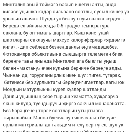
Минталип абый төймәгә басып ишеген ачты, анда
киләсе уңышка кадәр сильвано сортлы, сусыл кишер үз
урынын алачак. Шунда ук без зур суыткычка кердек. -
Биредә ел әйләнәсендә 0-5 градус температура
саклана, бу оптималь шартлар. Кыш көне уңай
шартларны саклаучы махсус калориферлар «ярдәмгә
килә», - дип сөйләде безнең данлы әңгәмәдәшебез.
Фотокамера объективына сыешырга теләмәгән биек
бәрәңге тавы янында Минталип ага быелгы уңыш
белән «мактану» өчен кулына берничә бәрәңге алды.
Чыннан да, горурланырлык икән шул: тигез, түгәрәк,
бөтенесе бер зурлыктагы бәрәңге-гигантлар, вагы юк.
Мондый матурлыкны күреп күзләр шатланды.
Данлы уңышның сере тырыш хезмәттә, хуҗаларча
якын килүдә, туендыручы җиргә сакчыл мөнәсәбәттә. -
Без бәрәңгенең төрле сортларын утыртырга
тырышабыз. Масса буенча зур яшелчәләр бирүче
орлык материалы да тәкъдим ителү сер түгел, шул ук
вакытта бик кирәкле һәм мөһим сыйфатлар, мәсәлән,