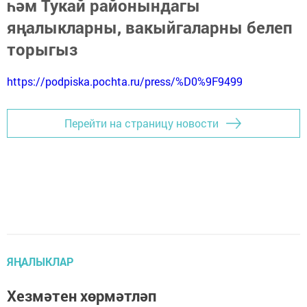
һәм Тукай районындагы
яңалыкларны, вакыйгаларны белеп
торыгыз
https://podpiska.pochta.ru/press/%D0%9F9499
Перейти на страницу новости
ЯҢАЛЫКЛАР
Хезмәтен хөрмәтләп