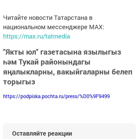
Читайте новости Татарстана в
национальном мессенджере MАХ:
https://max.ru/tatmedia
"Якты юл" газетасына язылыгыз
һәм Тукай районындагы
яңалыкларны, вакыйгаларны белеп
торыгыз
https://podpiska.pochta.ru/press/%D0%9F9499
Оставляйте реакции