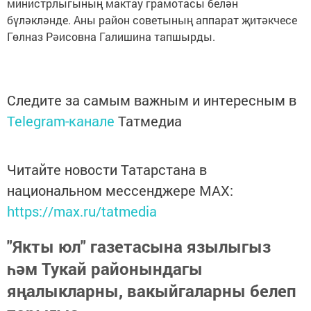
министрлыгының мактау грамотасы белән
бүләкләнде. Аны район советының аппарат җитәкчесе
Гөлназ Рәисовна Галишина тапшырды.
Следите за самым важным и интересным в
Telegram-канале
Татмедиа
Читайте новости Татарстана в
национальном мессенджере MАХ:
https://max.ru/tatmedia
"Якты юл" газетасына язылыгыз
һәм Тукай районындагы
яңалыкларны, вакыйгаларны белеп