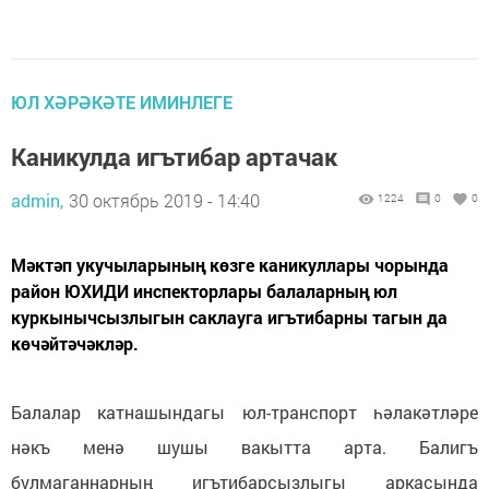
ЮЛ ХӘРӘКӘТЕ ИМИНЛЕГЕ
Каникулда игътибар артачак
admin,
30 октябрь 2019 - 14:40
1224
0
0
Мәктәп укучыларының көзге каникуллары чорында
район ЮХИДИ инспекторлары балаларның юл
куркынычсызлыгын саклауга игътибарны тагын да
көчәйтәчәкләр.
Балалар катнашындагы юл-транспорт һәлакәтләре
нәкъ менә шушы вакытта арта. Балигъ
булмаганнарның игътибарсызлыгы аркасында