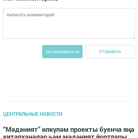
Отправить
Авторизоваться
ЦЕНТРАЛЬНЫЕ НОВОСТИ
“Мәдәният” илкүләм проекты буенча яңа
китапханәләр һәм мәдәният йортлары