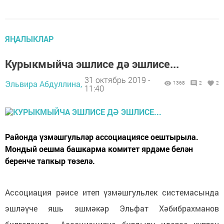
ЯҢАЛЫКЛАР
Курыкмыйча эшлисе дә эшлисе...
31 октябрь 2019 -
Эльвира Абдуллина,
1368
2
2
11:40
Районда үзмәшгульләр ассоциациясе оештырыла.
Мондый оешма башкарма комитет ярдәме белән
беренче тапкыр төзелә.
Ассоциация рәисе итеп үзмәшгульлек системасында
эшләүче яшь эшмәкәр Эльфат Хәбибрахманов