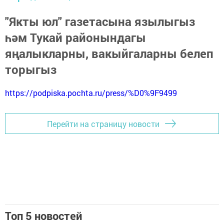
"Якты юл" газетасына язылыгыз
һәм Тукай районындагы
яңалыкларны, вакыйгаларны белеп
торыгыз
https://podpiska.pochta.ru/press/%D0%9F9499
Перейти на страницу новости
Топ 5 новостей