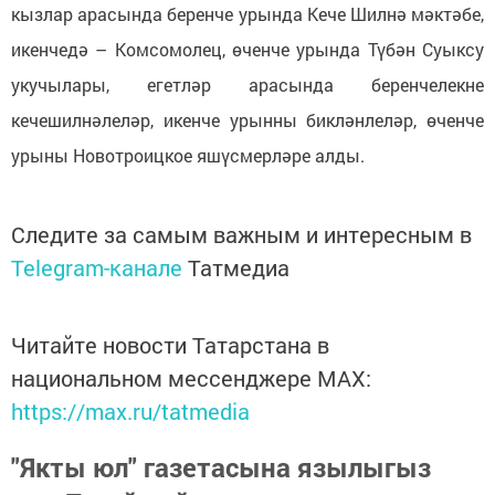
кызлар арасында беренче урында Кече Шилнә мәктәбе,
икенчедә – Комсомолец, өченче урында Түбән Суыксу
укучылары, егетләр арасында беренчелекне
кечешилнәлеләр, икенче урынны бикләнлеләр, өченче
урыны Новотроицкое яшүсмерләре алды.
Следите за самым важным и интересным в
Telegram-канале
Татмедиа
Читайте новости Татарстана в
национальном мессенджере MАХ:
https://max.ru/tatmedia
"Якты юл" газетасына язылыгыз