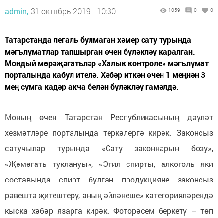
admin,
31 октябрь 2019 - 10:30
1059
0
0
Татарстанда легаль булмаган хәмер сату турында
мәгълүматлар тапшырган өчен бүләкләү каралган.
Мондый мөрәҗәгатьләр «Халык контроле» мәгълүмат
порталында кабул ителә. Хәбәр иткән өчен 1 меңнән 3
мең сумга кадәр акча белән бүләкләү гамәлдә.
Моның өчен Татарстан Республикасының дәүләт
хезмәтләре порталында теркәлергә кирәк. Законсыз
сатучылар турында «Сату законнарын бозу»,
«Җәмәгать туклануы», «Этил спирты, алкоголь яки
составында спирт булган продукцияне законсыз
рәвештә җитештерү, аның әйләнеше» категорияләрендә
кыска хәбәр язарга кирәк. Фоторәсем беркетү – төп