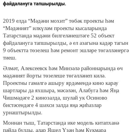
файдалануга тапшырылды.
2019 елда “Мәдәни мохит” төбәк проекты һәм
“Мәдәният” илкүләм проекты кысаларында
Татарстанда мәдәни билгеләнештәге 52 объект
файдалануга тапшырылды, ә ел азагына кадәр тагын
9 объектта төзелеш һәм ремонт эшләре төгәлләнергә
тиеш.
Әлмәт, Алексеевск һәм Минзәлә районнарында өч
мәдәният йорты төзелеше төгәлләнеп килә.
Проектны гамәлгә ашыру ярдәмендә кино карау
шартлары да яхшыра, мәсәлән, Алабуга һәм Яңа
Чишмәдәге 2 кинозалда, шулай ук Осиново
бистәсендәге 4 шәхси залда яңа җиһазлар
урнаштырылды.
Моннан тыш, Татарстанда ике модель китапханә
пәйда булды, алар Яшел Үзән һәм Кукмара