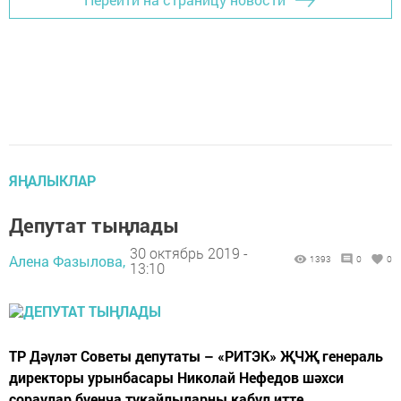
ЯҢАЛЫКЛАР
Депутат тыңлады
30 октябрь 2019 -
Алена Фазылова,
1393
0
0
13:10
ТР Дәүләт Советы депутаты – «РИТЭК» ҖЧҖ генераль
директоры урынбасары Николай Нефедов шәхси
сораулар буенча тукайлыларны кабул итте.