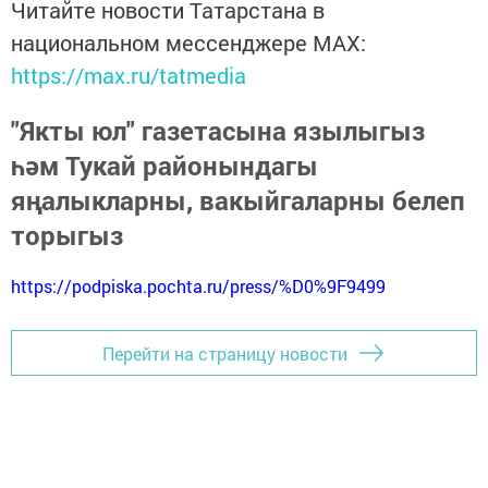
Читайте новости Татарстана в
национальном мессенджере MАХ:
https://max.ru/tatmedia
"Якты юл" газетасына язылыгыз
һәм Тукай районындагы
яңалыкларны, вакыйгаларны белеп
торыгыз
https://podpiska.pochta.ru/press/%D0%9F9499
Перейти на страницу новости