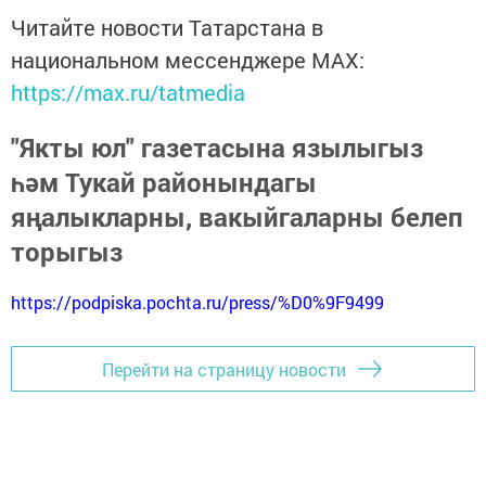
Читайте новости Татарстана в
национальном мессенджере MАХ:
https://max.ru/tatmedia
"Якты юл" газетасына язылыгыз
һәм Тукай районындагы
яңалыкларны, вакыйгаларны белеп
торыгыз
https://podpiska.pochta.ru/press/%D0%9F9499
Перейти на страницу новости