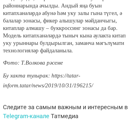
районнарында ачылды. Андый яңа буын
китапханәләрдә абунә һәм уку залы гына түгел, ә
балалар зонасы, фикер алышулар мәйданчыгы,
китаплар алмашу – буккроссинг зонасы да бар.
Модель китапханәләрдә тыныч кына аулакта китап
уку урыннары булдырылган, заманча мәгълүмати
технологияләр файдаланыла.
Фото: Т.Волкова рәсеме
Бу хакта тулырак: https://tatar-
inform.tatar/news/2019/10/31/196215/
Следите за самым важным и интересным в
Telegram-канале
Татмедиа