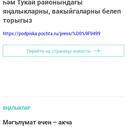
һәм Тукай районындагы
яңалыкларны, вакыйгаларны белеп
торыгыз
https://podpiska.pochta.ru/press/%D0%9F9499
Перейти на страницу новости
ЯҢАЛЫКЛАР
Мәгълүмат өчен – акча