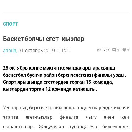
СПОРТ
Баскетболчы егет-кызлар
admin,
31 октябрь 2019 - 11:00
1275
0
0
26 октябрь көнне мәктәп командалары арасында
баскетбол буенча район беренчелегенең финалы узды.
Спорт ярышында егетләрдән торган 15 команда,
кызлардан торган 12 команда катнашты.
Уеннарның беренче этабы зоналарда үткәрелде, икенче
этапта егет-кызлар финалга чыгу өчен көч
сынаштылар. Җиңүчеләр түбәндәгечә билгеләнде: