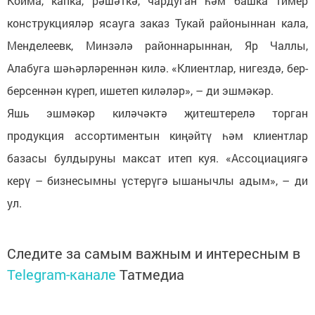
Койма, капка, рәшәткә, чардуган һәм башка тимер
конструкцияләр ясауга заказ Тукай районыннан кала,
Менделеевк, Минзәлә районнарыннан, Яр Чаллы,
Алабуга шәһәрләреннән килә. «Клиентлар, нигездә, бер-
берсеннән күреп, ишетеп киләләр», – ди эшмәкәр.
Яшь эшмәкәр киләчәктә җитештерелә торган
продукция ассортиментын киңәйтү һәм клиентлар
базасы булдыруны максат итеп куя. «Ассоциациягә
керү – бизнесымны үстерүгә ышанычлы адым», – ди
ул.
Следите за самым важным и интересным в
Telegram-канале
Татмедиа