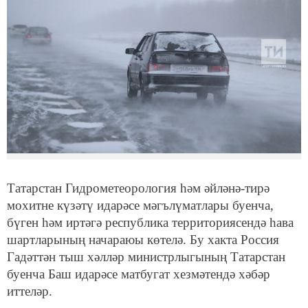
Татарстан Гидрометеорология һәм әйләнә-тирә
мохитне күзәтү идарәсе мәгълүматлары буенча,
бүген һәм иртәгә республика территориясендә һава
шартларының начараюы көтелә. Бу хакта Россия
Гадәттән тыш хәлләр министрлыгының Татарстан
буенча Баш идарәсе матбугат хезмәтендә хәбәр
иттеләр.