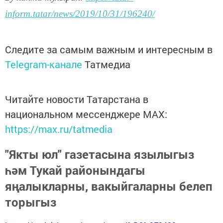
inform.tatar/news/2019/10/31/196240/
Следите за самым важным и интересным в
Telegram-канале
Татмедиа
Читайте новости Татарстана в
национальном мессенджере MАХ:
https://max.ru/tatmedia
"Якты юл" газетасына язылыгыз
һәм Тукай районындагы
яңалыкларны, вакыйгаларны белеп
торыгыз