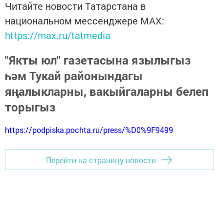
Читайте новости Татарстана в
национальном мессенджере MАХ:
https://max.ru/tatmedia
"Якты юл" газетасына язылыгыз
һәм Тукай районындагы
яңалыкларны, вакыйгаларны белеп
торыгыз
https://podpiska.pochta.ru/press/%D0%9F9499
Перейти на страницу новости