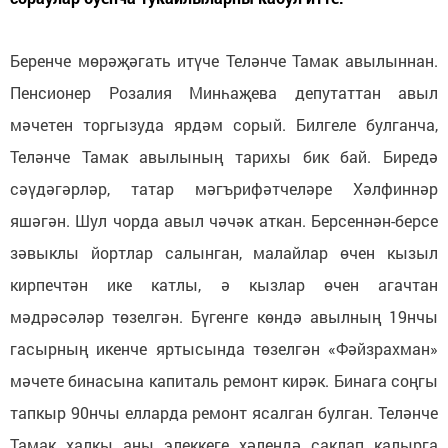
Беренче мөрәҗәгать итүче Теләнче Тамак авылыннан.
Пенсионер Розалия Минһаҗева депутаттан авыл
мәчетен торгызуда ярдәм сорый. Билгеле булганча,
Теләнче Тамак авылының тарихы бик бай. Биредә
сәүдәгәрләр, татар мәгърифәтчеләре Хәлфиннәр
яшәгән. Шул чорда авыл чәчәк аткан. Берсеннән-берсе
зәвыклы йортлар салынган, малайлар өчен кызыл
кирпечтән ике катлы, ә кызлар өчен агачтан
мәдрәсәләр төзелгән. Бүгенге көндә авылның 19нчы
гасырның икенче яртысында төзелгән «Фәйзрахман»
мәчете бинасына капиталь ремонт кирәк. Бинага соңгы
тапкыр 90нчы елларда ремонт ясалган булган. Теләнче
Тамак халкы аны элеккеге хәлендә саклап калырга