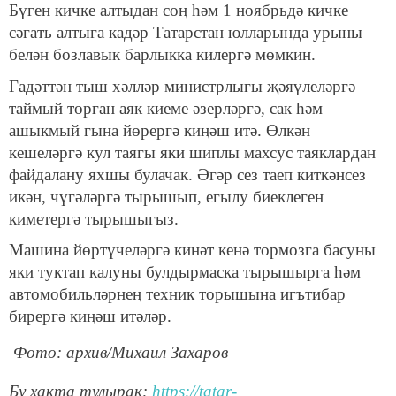
Бүген кичке алтыдан соң һәм 1 ноябрьдә кичке
сәгать алтыга кадәр Татарстан юлларында урыны
белән бозлавык барлыкка килергә мөмкин.
Гадәттән тыш хәлләр министрлыгы җәяүлеләргә
таймый торган аяк киеме әзерләргә, сак һәм
ашыкмый гына йөрергә киңәш итә. Өлкән
кешеләргә кул таягы яки шиплы махсус таяклардан
файдалану яхшы булачак. Әгәр сез таеп киткәнсез
икән, чүгәләргә тырышып, егылу биеклеген
киметергә тырышыгыз.
Машина йөртүчеләргә кинәт кенә тормозга басуны
яки туктап калуны булдырмаска тырышырга һәм
автомобильләрнең техник торышына игътибар
бирергә киңәш итәләр.
Фото: архив/Михаил Захаров
Бу хакта тулырак:
https://tatar-