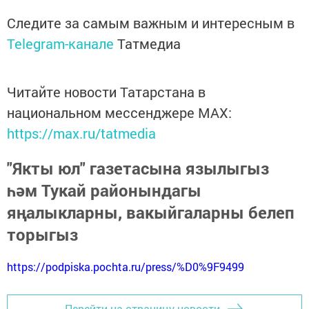
Следите за самым важным и интересным в
Telegram-канале
Татмедиа
Читайте новости Татарстана в
национальном мессенджере MАХ:
https://max.ru/tatmedia
"Якты юл" газетасына язылыгыз
һәм Тукай районындагы
яңалыкларны, вакыйгаларны белеп
торыгыз
https://podpiska.pochta.ru/press/%D0%9F9499
Перейти на страницу новости