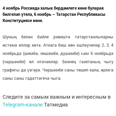
4 ноябрь Россиядә халык бердәмлеге көне буларак
билгеләп үтелә, 6 ноябрь – Татарстан Республикасы
Конституциясе көне.
Шуның белән бәйле рәвештә татарстанлыларны
өстәмә яллар көтә. Атнага биш көн эшләүчеләр 2, 3, 4
ноябрьдә (шимбә, якшәмбе, дүшәмбе) һәм 6 ноябрьдә
(чәршәмбе) ял итәчәкләр. Безнең газетаның чыгу
графигы да үзгәрә. Чәршәмбе саны төшеп кала, җомга
саны саны гадәттәгечә чыга.
Следите за самым важным и интересным в
Telegram-канале
Татмедиа