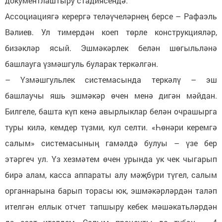
документлаштыру стадиясендә.
Ассоциациягә керергә теләүчеләрнең берсе – Рафаэль
Вәлиев. Ул тимердән коеп төрле конструкцияләр,
бизәкләр ясый. Эшмәкәрлек белән шөгыльләнә
башлауга үзмәшгуль буларак теркәлгән.
– Үзмәшгульлек системасында теркәлү – эш
башлаучы яшь эшмәкәр өчен менә дигән мәйдан.
Билгеле, башта күп кенә авырлыклар белән очрашырга
туры килә, кемдер түзми, кул селти. «Һөнәри керемгә
салым» системасының гамәлдә булуы – үзе бер
этәргеч ул. Үз хезмәтем өчен урында ук чек чыгарып
бирә алам, касса аппараты алу мәҗбүри түгел, салым
органнарына барып торасы юк, эшмәкәрләрдән таләп
ителгән еллык отчет тапшыру кебек мәшәкатьләрдән