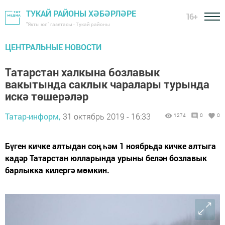
ТУКАЙ РАЙОНЫ ХӘБӘРЛӘРЕ
16+
"Якты юл" газетасы - Тукай районы
ЦЕНТРАЛЬНЫЕ НОВОСТИ
Татарстан халкына бозлавык
вакытында саклык чаралары турында
искә төшерәләр
Татар-информ,
31 октябрь 2019 - 16:33
1274
0
0
Бүген кичке алтыдан соң һәм 1 ноябрьдә кичке алтыга
кадәр Татарстан юлларында урыны белән бозлавык
барлыкка килергә мөмкин.