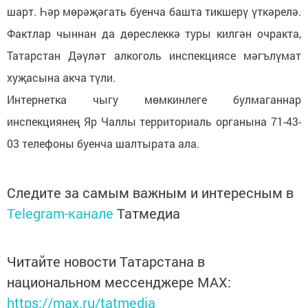
шарт. Һәр мөрәҗәгать буенча башта тикшерү үткәрелә.
Фактлар чыннан да дөреслеккә туры килгән очракта,
Татарстан Дәүләт алкоголь инспекциясе мәгълүмат
хуҗасына акча түли.
Интернетка чыгу мөмкинлеге булмаганнар
инспекциянең Яр Чаллы территориаль органына 71-43-
03 телефоны буенча шалтырата ала.
Следите за самым важным и интересным в
Telegram-канале
Татмедиа
Читайте новости Татарстана в
национальном мессенджере MАХ:
https://max.ru/tatmedia