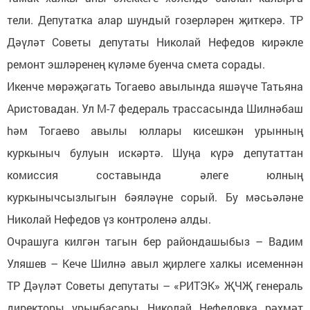
тели. Депутатка алар шундый гозерләрен җиткерә. ТР
Дәүләт Советы депутаты Николай Нефедов кирәкле
ремонт эшләренең күләме буенча смета сорады.
Икенче мөрәҗәгать Тогаево авылында яшәүче Татьяна
Аристовадан. Ул М-7 федераль трассасында Шилнәбаш
hәм Тогаево авылы юллары кисешкән урынның
куркыныч булуын искәртә. Шуңа күрә депутаттан
комиссия составында әлеге юлның
куркынычсызлыгын бәяләүне сорый. Бу мәсьәләне
Николай Нефедов үз контроленә алды.
Очрашуга килгән тагын бер райондашыбыз – Вадим
Уляшев – Кече Шилнә авыл җирлеге халкы исеменнән
ТР Дәүләт Советы депутаты – «РИТЭК» ҖЧҖ генераль
директоры урынбасары Николай Нефедовка рәхмәт