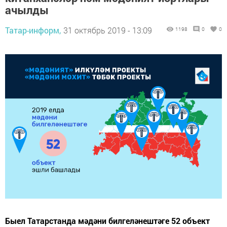
ачылды
Татар-информ,
31 октябрь 2019 - 13:09
1198
0
0
Быел Татарстанда мәдәни билгеләнештәге 52 объект