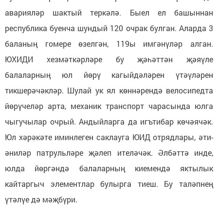
аварияләр шактый теркәлә. Быел ел башыннан
республика буенча шундый 120 очрак булган. Аларда 3
баланың гомере өзелгән, 119ы имгәнүләр алган.
ЮХИДИ хезмәткәрләре бу җәһәттән җәяүле
балаларның юл йөрү кагыйдәләрен үтәүләрен
тикшерәчәкләр. Шулай ук ял көннәрендә велосипедта
йөрүчеләр арта, механик транспорт чарасында юлга
чыгучылар очрый. Андыйларга да игътибар көчәячәк.
Юл хәрәкәте иминлеген саклауга ЮИД отрядлары, әти-
әниләр патрульләре җәлеп ителәчәк. Әлбәттә инде,
юлда йөргәндә балаларның киемендә яктылык
кайтаргыч элементлар булырга тиеш. Бу таләпнең
үтәлүе дә мәҗбүри.