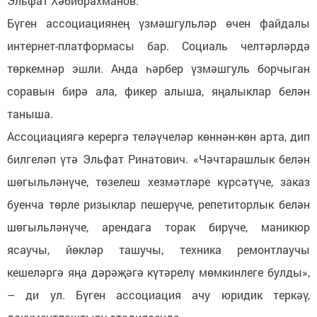
Эльфат Хәбибрахманов.
Бүген ассоциациянең үзмәшгульләр өчен файдалы
интернет-платформасы бар. Социаль челтәрләрдә
төркемнәр эшли. Анда һәрбер үзмәшгуль борчыган
соравын бирә ала, фикер алыша, яңалыклар белән
таныша.
Ассоциациягә керергә теләүчеләр көннән-көн арта, дип
билгеләп үтә Эльфат Ринатович. «Чәчтарашлык белән
шөгыльләнүче, төзелеш хезмәтләре күрсәтүче, заказ
буенча төрле ризыклар пешерүче, репетиторлык белән
шөгыльләнүче, арендага торак бирүче, маникюр
ясаучы, йөкләр ташучы, техника ремонтлаучы
кешеләргә яңа дәрәҗәгә күтәрелү мөмкинлеге булды»,
– ди ул. Бүген ассоциация ачу юридик теркәү,