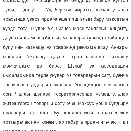
билгеләнде. «Ассоциацияне булдыру идеясе күптән
туды, – ди ул. – Ул, беренче чиратта, үзмәшгульләр
арасында үзара ярдәмләшеп эш алып бару максатын
күздә тота. Шулай ук, бизнес масштабларын киңәйтү,
дәүләт ярдәменең барлык чаралары турында хәбәрдар
булу һәм катнашу, үз товарыңа реклама ясау. Аннары
мондый берләшү дәүләт грантларында катнашу
мөмкинлеге дә бирә. Шулай ук ассоциация
кысаларында төрле укулар, үз товарларын сату буенча
тренинглар уздырып булачак. Ассоциация оешканнан
соң, Чаллы шәһәре территориясендә үзмәшгульләр
җитештергән товарны сату өчен махсус урын булдыру
планнары да бар. Бу көндәшлеккә сәләтлелекне
арттырачак һәм клиентлар табарга ярдәм итәчәк, – ди