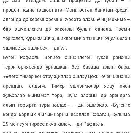
дә азат ителдем. Салым проценты да түбән – 4
процент кына тәшкил итә. Моңа өстәп, банктан кредит
алганда да керемнәремне күрсәтә алам. Ә иң мөһиме –
бар эшчәнлегем дә законлы булып санала. Рәсми
теркәлеп, курыкмыйча, шикләнмичә тыныч күңел белән
эшлисе дә эшлисе», – ди ул.
Бүген Рафаэль Вәлиев эшчәнлеген Тукай районы
территориясендә урнашкан бер базада алып бара.
«Әлегә тимер конструкцияләр эшләү цехы өчен бинаны
арендага алдым. Тимер эшләнмәләр ясау өчен
җиһазлар кыйммәт тора, шуңа аларны да арендага
алып торырга туры килде», – ди эшмәкәр. «Бүгенге
көндә барлык чыгымнарны исәпләп карагач, кулыма
25 мең сум тирәсе акча кала», – ди Рафаэль.