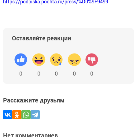
https://podpiska.pochta.ru/press/%D0%9F9499
Оставляйте реакции
0
0
0
0
0
Расскажите друзьям
Нет комментариев