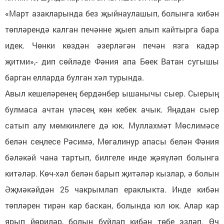
«Март азакларында без җыйнаулашып, болынга кибән
төпләрендә калган печәнне җыеп алып кайтырга бара
идек. Чөнки көздән әзерләгән печән язга кадәр
җитми»,- дип сөйләде Фәния апа Бөек Ватан сугышы
барган елларда булган хәл турында.
Авыл кешеләренең бердәнбер ышанычы сыер. Сыерың
булмаса ачтан үләсең көн кебек ачык. Яңадан сыер
сатып алу мөмкинлеге дә юк. Муллахмәт Мөслимәсе
белән сеңлесе Рәсимә, Мөгалинур апасы белән Фәния
бәләкәй чана тартып, билгеле инде җәяүләп болынга
китәләр. Көч-хәл белән барып җитәләр кызлар, ә болын
Әҗмәкәйдән 25 чакрымлап ераклыкта. Инде кибән
төпләрен тирән кар баскан, болында юл юк. Алар кар
ярып йөриләр, болын буйлап кибән төбе эзләп. Өч