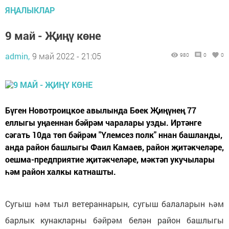
ЯҢАЛЫКЛАР
9 май - Җиңү көне
admin,
9 май 2022 - 21:05
980
0
0
Бүген Новотроицкое авылында Бөек Җиңүнең 77
еллыгы уңаеннан бәйрәм чаралары узды. Иртәнге
сәгать 10да төп бәйрәм "Үлемсез полк" ннан башланды,
анда район башлыгы Фаил Камаев, район җитәкчеләре,
оешма-предприятие җитәкчеләре, мәктәп укучылары
һәм район халкы катнашты.
Сугыш һәм тыл ветераннарын, сугыш балаларын һәм
барлык кунакларны бәйрәм белән район башлыгы