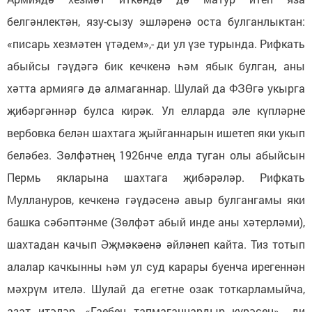
белгәнлектән, язу-сызу эшләренә оста булганлыктан:
«писарь хезмәтен үтәдем»,- ди ул үзе турында. Рифкать
абыйсы гәүдәгә бик кечкенә һәм ябык булган, аны
хәтта армиягә дә алмаганнар. Шулай да ФЗӨгә укырга
җибәргәннәр булса кирәк. Ул елларда әле күпләрне
вербовка белән шахтага җыйганнарын ишетеп яки укып
беләбез. Зөлфәтнең 1926нче елда туган олы абыйсын
Пермь якларына шахтага җибәрәләр. Рифкать
Муллануров, кечкенә гәүдәсенә авыр булгангамы яки
башка сәбәптәнме (Зөлфәт абый инде аны хәтерләми),
шахтадан качып Әҗмәкәенә әйләнеп кайта. Тиз тотып
алалар качкынны һәм ул суд карары буенча ирегеннән
мәхрүм ителә. Шулай да егетне озак тоткарламыйча,
азат итәләр. «Гаебен тапмаганнардыр күрәсең»,- ди