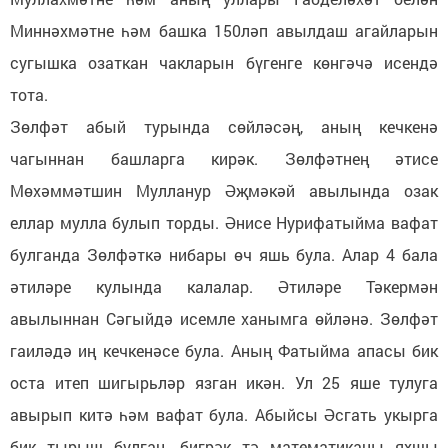
Миннәхмәтне һәм башка 150ләп авылдаш агайларын
сугышка озаткан чакларын бүгенге көнгәчә исендә
тота.
Зөлфәт абый турында сөйләсәң, аның кечкенә
чагыннан башларга кирәк. Зөлфәтнең әтисе
Мөхәммәтшин Мулланур Әҗмәкәй авылында озак
еллар мулла булып торды. Әнисе Нурифатыйма вафат
булганда Зөлфәткә нибары өч яшь була. Алар 4 бала
әтиләре кулында калалар. Әтиләре Тәкермән
авылыннан Сәгыйдә исемле ханымга өйләнә. Зөлфәт
гаиләдә иң кечкенәсе була. Аның Фатыйма апасы бик
оста итеп шигырьләр язган икән. Ул 25 яше тулуга
авырып китә һәм вафат була. Абыйсы Әсгать укырга
бик тырыш булган, бигрәк тә математиканы яхшы