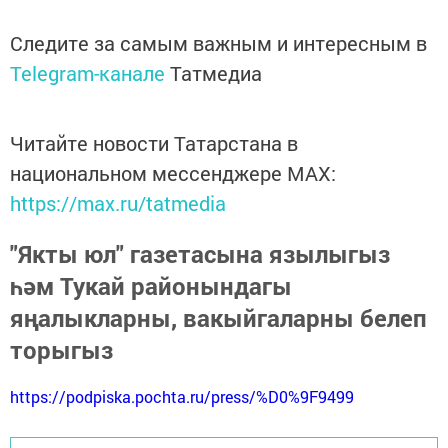
Следите за самым важным и интересным в
Telegram-канале
Татмедиа
Читайте новости Татарстана в
национальном мессенджере MАХ:
https://max.ru/tatmedia
"Якты юл" газетасына язылыгыз
һәм Тукай районындагы
яңалыкларны, вакыйгаларны белеп
торыгыз
https://podpiska.pochta.ru/press/%D0%9F9499