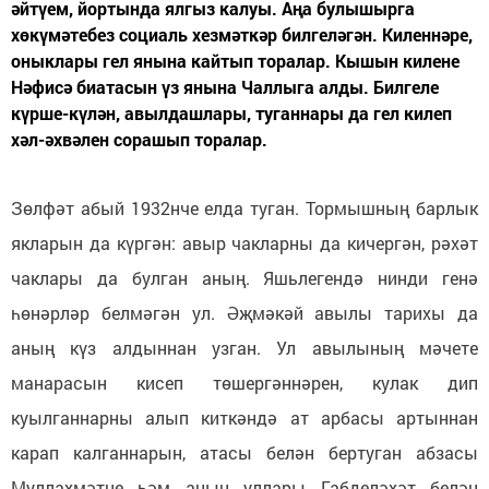
әйтүем, йортында ялгыз калуы. Аңа булышырга
хөкүмәтебез социаль хезмәткәр билгеләгән. Киленнәре,
оныклары гел янына кайтып торалар. Кышын килене
Нәфисә биатасын үз янына Чаллыга алды. Билгеле
күрше-күлән, авылдашлары, туганнары да гел килеп
хәл-әхвәлен сорашып торалар.
Зөлфәт абый 1932нче елда туган. Тормышның барлык
якларын да күргән: авыр чакларны да кичергән, рәхәт
чаклары да булган аның. Яшьлегендә нинди генә
һөнәрләр белмәгән ул. Әҗмәкәй авылы тарихы да
аның күз алдыннан узган. Ул авылының мәчете
манарасын кисеп төшергәннәрен, кулак дип
куылганнарны алып киткәндә ат арбасы артыннан
карап калганнарын, атасы белән бертуган абзасы
Муллахмәтне һәм аның уллары Габделәхәт белән