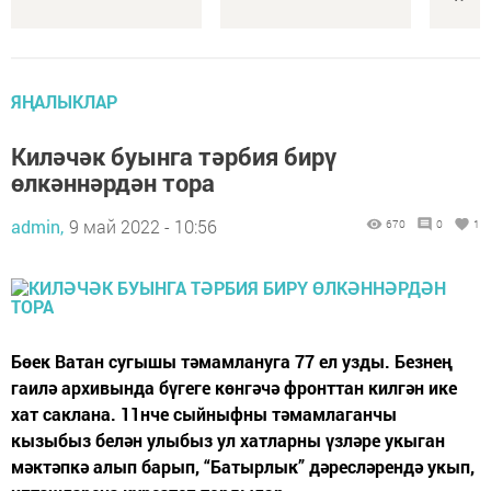
ЯҢАЛЫКЛАР
Киләчәк буынга тәрбия бирү
өлкәннәрдән тора
admin,
9 май 2022 - 10:56
670
0
1
Бөек Ватан сугышы тәмамлануга 77 ел узды. Безнең
гаилә архивында бүгеге көнгәчә фронттан килгән ике
хат саклана. 11нче сыйныфны тәмамлаганчы
кызыбыз белән улыбыз ул хатларны үзләре укыган
мәктәпкә алып барып, “Батырлык” дәресләрендә укып,