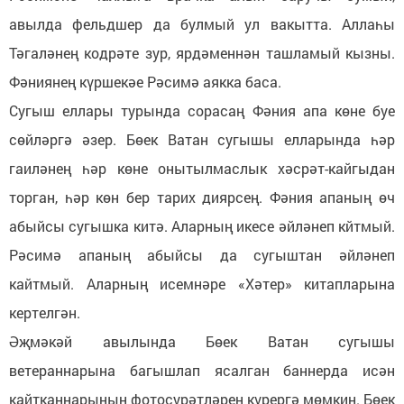
авылда фельдшер да булмый ул вакытта. Аллаһы
Тәгаләнең кодрәте зур, ярдәменнән ташламый кызны.
Фәниянең күршекәе Рәсимә аякка баса.
Сугыш еллары турында сорасаң Фәния апа көне буе
сөйләргә әзер. Бөек Ватан сугышы елларында һәр
гаиләнең һәр көне онытылмаслык хәсрәт-кайгыдан
торган, һәр көн бер тарих диярсең. Фәния апаның өч
абыйсы сугышка китә. Аларның икесе әйләнеп кйтмый.
Рәсимә апаның абыйсы да сугыштан әйләнеп
кайтмый. Аларның исемнәре «Хәтер» китапларына
кертелгән.
Әҗмәкәй авылында Бөек Ватан сугышы
ветераннарына багышлап ясалган баннерда исән
кайтканнарының фотосурәтләрен күрергә мөмкин. Бөек