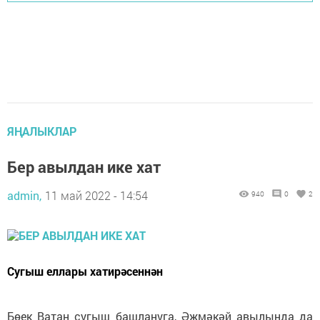
ЯҢАЛЫКЛАР
Бер авылдан ике хат
admin,
11 май 2022 - 14:54
940
0
2
Сугыш еллары хатирәсеннән
Бөек Ватан сугыш башлануга, Әҗмәкәй авылында да