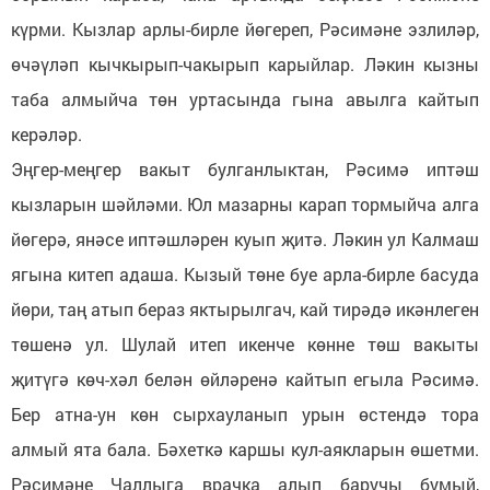
күрми. Кызлар арлы-бирле йөгереп, Рәсимәне эзлиләр,
өчәүләп кычкырып-чакырып карыйлар. Ләкин кызны
таба алмыйча төн уртасында гына авылга кайтып
керәләр.
Эңгер-меңгер вакыт булганлыктан, Рәсимә иптәш
кызларын шәйләми. Юл мазарны карап тормыйча алга
йөгерә, янәсе иптәшләрен куып җитә. Ләкин ул Калмаш
ягына китеп адаша. Кызый төне буе арла-бирле басуда
йөри, таң атып бераз яктырылгач, кай тирәдә икәнлеген
төшенә ул. Шулай итеп икенче көнне төш вакыты
җитүгә көч-хәл белән өйләренә кайтып егыла Рәсимә.
Бер атна-ун көн сырхауланып урын өстендә тора
алмый ята бала. Бәхеткә каршы кул-аякларын өшетми.
Рәсимәне Чаллыга врачка алып баручы бумый,