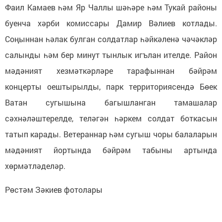
Фаил Камаев һәм Яр Чаллы шәһәре һәм Тукай районы
буенча хәрби комиссары Дамир Вәлиев котлады.
Соңыннан һәлак булган солдатлар һәйкәленә чәчәкләр
салынды һәм бер минут тынлык игълан ителде. Район
мәдәният хезмәткәрләре тарафыннан бәйрәм
концерты оештырылды, парк территориясендә Бөек
Ватан сугышына багышланган тамашалар
сәхнәләштерелде, теләгән һәркем солдат боткасын
татып карады. Ветераннар һәм сугыш чоры балаларын
мәдәният йортында бәйрәм табыны артында
хөрмәтләделәр.
Рөстәм Зәкиев фотолары