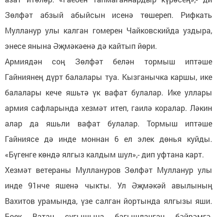
Зөлфәт абзый абыйсын исенә төшереп. Рифкать
Мулланур улы калган гомерен Чайковскийда уздыра,
энесе янына Әҗмәкәенә дә кайтып йөри.
Армиядән соң Зөлфәт белән тормыш иптәше
Гайниянең дүрт балалары туа. Кызганычка каршы, ике
балалары кече яшьтә үк вафат булалар. Ике уллары
армия сафларында хезмәт итеп, гаилә коралар. Ләкин
алар да яшьли вафат булалар. Тормыш иптәше
Гайниясе дә инде моннан 6 ел элек дөнья куйды.
«Бүгенге көндә ялгыз калдым шул»,- дип уфтана карт.
Хезмәт ветераны Муллануров Зөлфәт Мулланур улы
инде 91нче яшенә чыкты. Ул Әҗмәкәй авылының
Вахитов урамында, үзе салган йортында ялгызы яши.
Бөек Ватан сугышына багышланган бәйрәмгә,