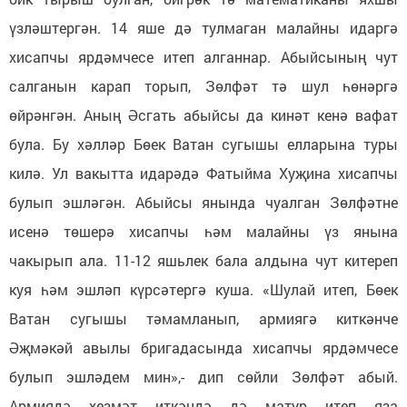
үзләштергән. 14 яше дә тулмаган малайны идаргә
хисапчы ярдәмчесе итеп алганнар. Абыйсының чут
салганын карап торып, Зөлфәт тә шул һөнәргә
өйрәнгән. Аның Әсгать абыйсы да кинәт кенә вафат
була. Бу хәлләр Бөек Ватан сугышы елларына туры
килә. Ул вакытта идарәдә Фатыйма Хуҗина хисапчы
булып эшләгән. Абыйсы янында чуалган Зөлфәтне
исенә төшерә хисапчы һәм малайны үз янына
чакырып ала. 11-12 яшьлек бала алдына чут китереп
куя һәм эшләп күрсәтергә куша. «Шулай итеп, Бөек
Ватан сугышы тәмамланып, армиягә киткәнче
Әҗмәкәй авылы бригадасында хисапчы ярдәмчесе
булып эшләдем мин»,- дип сөйли Зөлфәт абый.
Армиядә хезмәт иткәндә дә матур итеп яза