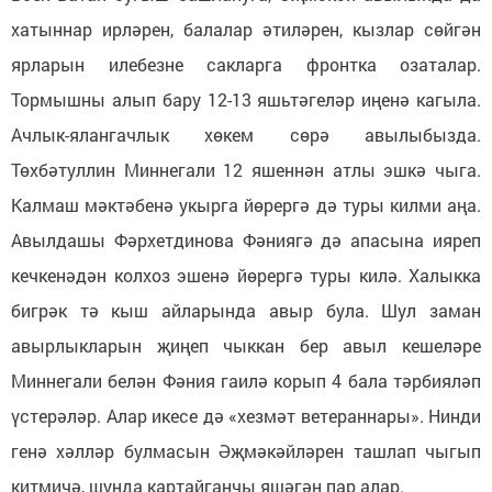
хатыннар ирләрен, балалар әтиләрен, кызлар сөйгән
ярларын илебезне сакларга фронтка озаталар.
Тормышны алып бару 12-13 яшьтәгеләр иңенә кагыла.
Ачлык-ялангачлык хөкем сөрә авылыбызда.
Төхбәтуллин Миннегали 12 яшеннән атлы эшкә чыга.
Калмаш мәктәбенә укырга йөрергә дә туры килми аңа.
Авылдашы Фәрхетдинова Фәниягә дә апасына ияреп
кечкенәдән колхоз эшенә йөрергә туры килә. Халыкка
бигрәк тә кыш айларында авыр була. Шул заман
авырлыкларын җиңеп чыккан бер авыл кешеләре
Миннегали белән Фәния гаилә корып 4 бала тәрбияләп
үстерәләр. Алар икесе дә «хезмәт ветераннары». Нинди
генә хәлләр булмасын Әҗмәкәйләрен ташлап чыгып
китмичә, шунда картайганчы яшәгән пар алар.