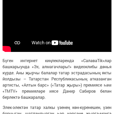
Бүген интернет киңлекләрендә «СалаваTik»лар
башкарыунда «Эх, алмагачлары!» видеоклибы дөнья
күрде. Аны җырчы балалар татар эстрадасының якты
йолдызы – Татарстан Республикасының атказанган
артисты, «Алтын барс» («Татар җыры») премиясе һәм
«TMTV» премияләре иясе Данир Сабиров белән
берлектә башкаралар.
Элек-электән татар халкы үзенең көн-күренешен, үзен
борчыган, шатландырган һәр нәрсәне җырга-моңга