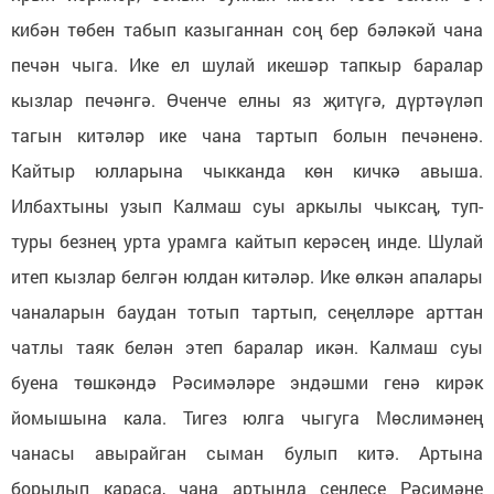
кибән төбен табып казыганнан соң бер бәләкәй чана
печән чыга. Ике ел шулай икешәр тапкыр баралар
кызлар печәнгә. Өченче елны яз җитүгә, дүртәүләп
тагын китәләр ике чана тартып болын печәненә.
Кайтыр юлларына чыкканда көн кичкә авыша.
Илбахтыны узып Калмаш суы аркылы чыксаң, туп-
туры безнең урта урамга кайтып керәсең инде. Шулай
итеп кызлар белгән юлдан китәләр. Ике өлкән апалары
чаналарын баудан тотып тартып, сеңелләре арттан
чатлы таяк белән этеп баралар икән. Калмаш суы
буена төшкәндә Рәсимәләре эндәшми генә кирәк
йомышына кала. Тигез юлга чыгуга Мөслимәнең
чанасы авырайган сыман булып китә. Артына
борылып караса, чана артында сеңлесе Рәсимәне