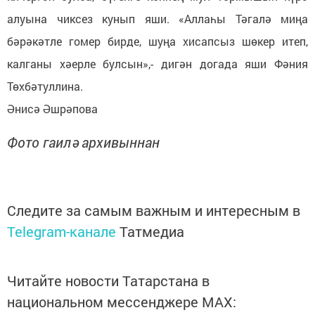
алуына чиксез кунып яши. «Аллаһы Тәгалә миңа
бәрәкәтле гомер бирде, шуңа хисапсыз шөкер итеп,
калганы хәерле булсын»,- дигән догада яши Фәния
Төхбәтуллина.
Әнисә Әшрәпова
Фото гаилә архивыннан
Следите за самым важным и интересным в
Telegram-канале
Татмедиа
Читайте новости Татарстана в
национальном мессенджере MАХ: