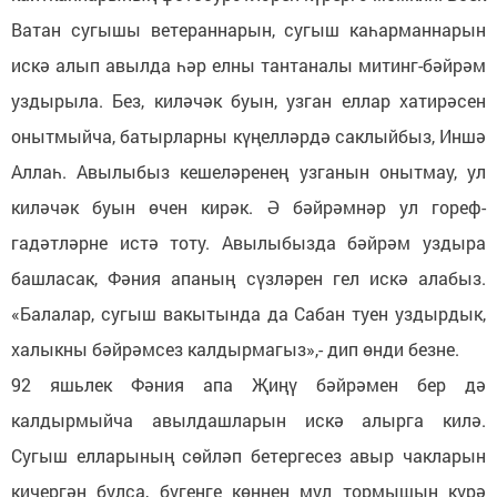
Ватан сугышы ветераннарын, сугыш каһарманнарын
искә алып авылда һәр елны тантаналы митинг-бәйрәм
уздырыла. Без, киләчәк буын, узган еллар хатирәсен
онытмыйча, батырларны күңелләрдә саклыйбыз, Иншә
Аллаһ. Авылыбыз кешеләренең узганын онытмау, ул
киләчәк буын өчен кирәк. Ә бәйрәмнәр ул гореф-
гадәтләрне истә тоту. Авылыбызда бәйрәм уздыра
башласак, Фәния апаның сүзләрен гел искә алабыз.
«Балалар, сугыш вакытында да Сабан туен уздырдык,
халыкны бәйрәмсез калдырмагыз»,- дип өнди безне.
92 яшьлек Фәния апа Җиңү бәйрәмен бер дә
калдырмыйча авылдашларын искә алырга килә.
Сугыш елларының сөйләп бетергесез авыр чакларын
кичергән булса, бүгенге көннең мул тормышын күрә