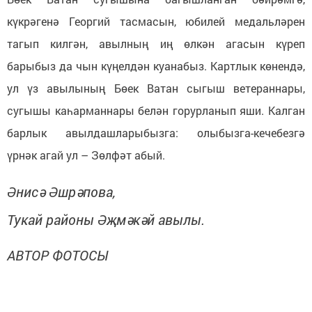
күкрәгенә Георгий тасмасын, юбилей медальләрен
тагып килгән, авылның иң өлкән агасын күреп
барыбыз да чын күңелдән куанабыз. Картлык көнендә,
ул үз авылының Бөек Ватан сыгыш ветераннары,
сугышы каһарманнары белән горурланып яши. Калган
барлык авылдашларыбызга: олыбызга-кечебезгә
үрнәк агай ул – Зөлфәт абый.
Әнисә Әшрәпова,
Тукай районы Әҗмәкәй авылы.
АВТОР ФОТОСЫ