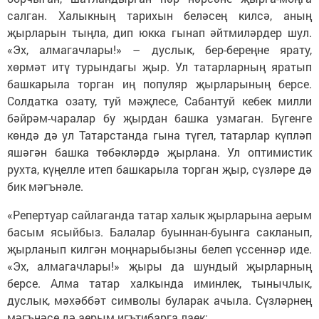
салган. Халыкның тарихын беләсең килсә, аның
җырларын тыңла, дип юкка гынап әйтмиләрдер шул.
«Эх, алмагачлары!» – дуслык, бер-береңне ярату,
хөрмәт итү турындагы җыр. Ул татарларның яратып
башкарыла торган иң популяр җырларының берсе.
Солдатка озату, туй мәҗлесе, Сабантуй кебек милли
бәйрәм-чаралар бу җырдан башка узмаган. Бүгенге
көндә дә ул Татарстанда гына түгел, татарлар күпләп
яшәгән башка төбәкләрдә җырлана. Ул оптимистик
рухта, күңелле итеп башкарыла торган җыр, сүзләре дә
бик мәгънәле.
«Репертуар сайлаганда татар халык җырларына аерым
басым ясыйбыз. Балалар буыннан-буынга сакланып,
җырланып килгән моңнарыбызны белеп үссеннәр иде.
«Эх, алмагачлары!» җыры да шундый җырларның
берсе. Алма татар халкында иминлек, тынычлык,
дуслык, мәхәббәт символы буларак ачыла. Сүзләрнең
мәгънәсе дә аерым игътибарга лаек: