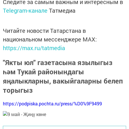
Следите за самым важным и интересным в
Telegram-канале
Татмедиа
Читайте новости Татарстана в
национальном мессенджере MАХ:
https://max.ru/tatmedia
"Якты юл" газетасына язылыгыз
һәм Тукай районындагы
яңалыкларны, вакыйгаларны белеп
торыгыз
https://podpiska.pochta.ru/press/%D0%9F9499