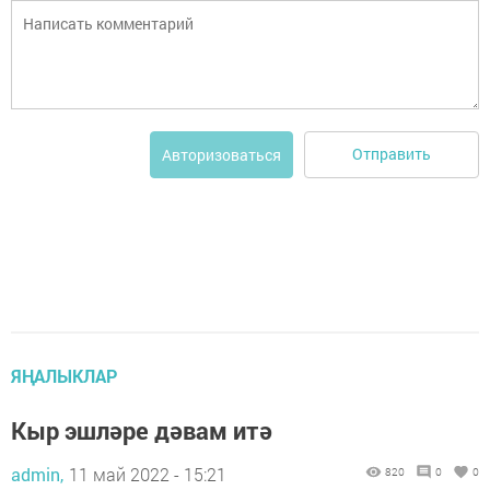
Отправить
Авторизоваться
ЯҢАЛЫКЛАР
Кыр эшләре дәвам итә
admin,
11 май 2022 - 15:21
820
0
0