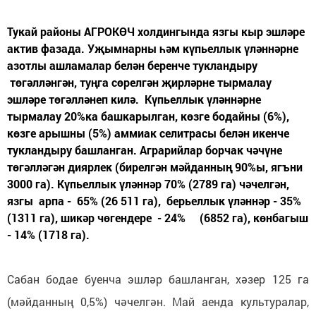
Тукай районы АГРОКӨЧ холдингында язгы кыр эшләре
актив фазада. Уҗымнарны һәм күпьеллык үләннәрне
азотлы ашламалар белән беренче тукландыру
төгәлләнгән, туңга сөрелгән җирләрне тырмалау
эшләре төгәлләнеп килә. Күпьеллык үләннәрне
тырмалау 20%ка башкарылган, көзге бодайны (6%),
көзге арышны (5%) аммиак селитрасы белән икенче
тукландыру башланган. Аграрийлар борчак чәчүне
төгәлләгән диярлек (бирелгән мәйданның 90%ы, ягъни
3000 га). Күпьеллык үләннәр 70% (2789 га) чәчелгән,
язгы арпа - 65% (26 511 га), берьеллык үләннәр - 35%
(1311 га), шикәр чөгендере - 24% (6852 га), көнбагыш
- 14% (1718 га).
Сабан бодае буенча эшләр башланган, хәзер 125 га
(мәйданның 0,5%) чәчелгән. Май аенда культуралар,