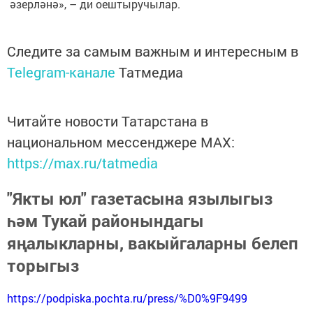
әзерләнә», – ди оештыручылар.
Следите за самым важным и интересным в
Telegram-канале
Татмедиа
Читайте новости Татарстана в
национальном мессенджере MАХ:
https://max.ru/tatmedia
"Якты юл" газетасына язылыгыз
һәм Тукай районындагы
яңалыкларны, вакыйгаларны белеп
торыгыз
https://podpiska.pochta.ru/press/%D0%9F9499