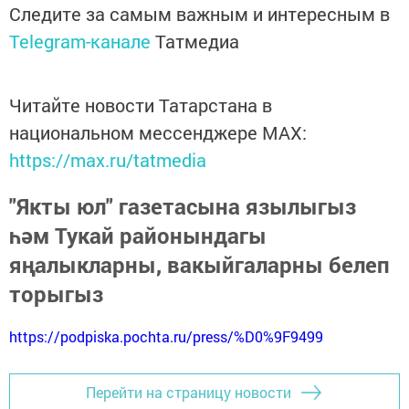
Следите за самым важным и интересным в
Telegram-канале
Татмедиа
Читайте новости Татарстана в
национальном мессенджере MАХ:
https://max.ru/tatmedia
"Якты юл" газетасына язылыгыз
һәм Тукай районындагы
яңалыкларны, вакыйгаларны белеп
торыгыз
https://podpiska.pochta.ru/press/%D0%9F9499
Перейти на страницу новости