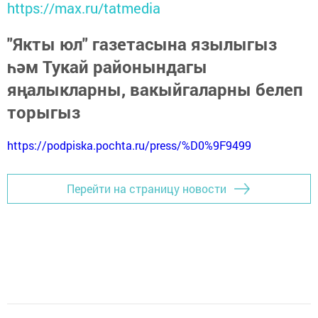
https://max.ru/tatmedia
"Якты юл" газетасына язылыгыз
һәм Тукай районындагы
яңалыкларны, вакыйгаларны белеп
торыгыз
https://podpiska.pochta.ru/press/%D0%9F9499
Перейти на страницу новости