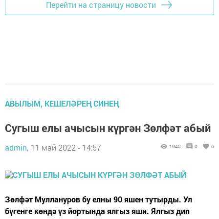
Перейти на страницу новости
АВЫЛЫМ, КЕШЕЛӘРЕҢ СИНЕҢ
Сугыш елы ачысын күргән Зөлфәт абый
admin,
11 май 2022 - 14:57
1940
0
6
Зөлфәт Муллануров бу елны 90 яшен тутырды. Ул
бүгенге көндә үз йортында ялгыз яши. Ялгыз дип