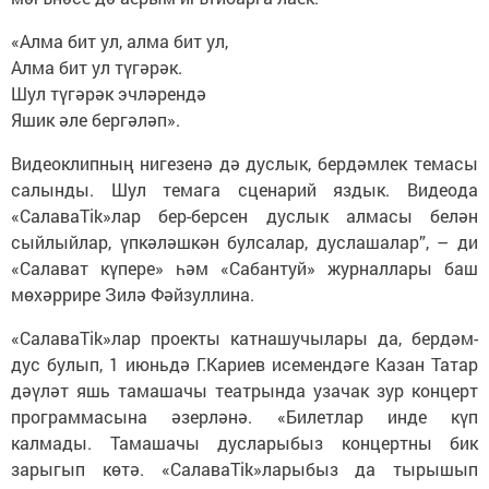
«Алма бит ул, алма бит ул,
Алма бит ул түгәрәк.
Шул түгәрәк эчләрендә
Яшик әле бергәләп».
Видеоклипның нигезенә дә дуслык, бердәмлек темасы
салынды. Шул темага сценарий яздык. Видеода
«СалаваTik»лар бер-берсен дуслык алмасы белән
сыйлыйлар, үпкәләшкән булсалар, дуслашалар”, – ди
«Салават күпере» һәм «Сабантуй» журналлары баш
мөхәррире Зилә Фәйзуллина.
«СалаваTik»лар проекты катнашучылары да, бердәм-
дус булып, 1 июньдә Г.Кариев исемендәге Казан Татар
дәүләт яшь тамашачы театрында узачак зур концерт
программасына әзерләнә. «Билетлар инде күп
калмады. Тамашачы дусларыбыз концертны бик
зарыгып көтә. «СалаваTik»ларыбыз да тырышып