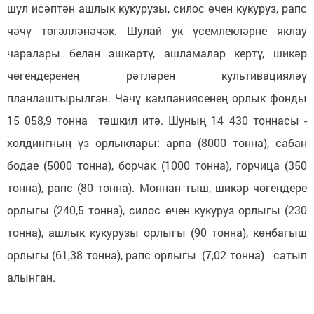
шул исәптән ашлык кукурузы, силос өчен кукуруз, рапс
чәчү төгәлләнәчәк. Шулай ук үсемлекләрне яклау
чаралары белән эшкәртү, ашламалар кертү, шикәр
чөгендеренең рәтләрен культивацияләү
планлаштырылган. Чәчү кампаниясенең орлык фонды
15 058,9 тонна тәшкил итә. Шуның 14 430 тоннасы -
холдингның үз орлыклары: арпа (8000 тонна), сабан
бодае (5000 тонна), борчак (1000 тонна), горчица (350
тонна), рапс (80 тонна). Моннан тыш, шикәр чөгендере
орлыгы (240,5 тонна), силос өчен кукуруз орлыгы (230
тонна), ашлык кукурузы орлыгы (90 тонна), көнбагыш
орлыгы (61,38 тонна), рапс орлыгы (7,02 тонна) сатып
алынган.