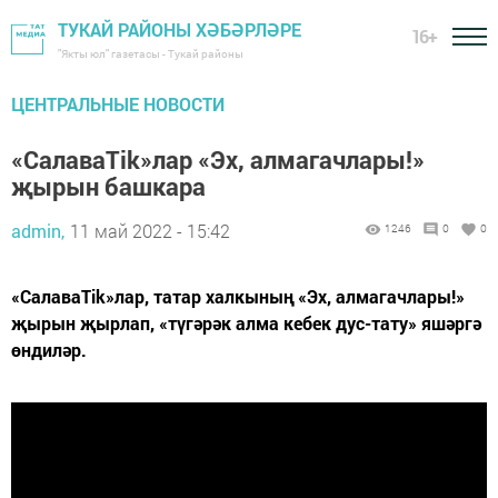
ТУКАЙ РАЙОНЫ ХӘБӘРЛӘРЕ
16+
"Якты юл" газетасы - Тукай районы
ЦЕНТРАЛЬНЫЕ НОВОСТИ
«СалаваTik»лар «Эх, алмагачлары!»
җырын башкара
admin,
11 май 2022 - 15:42
1246
0
0
«СалаваTik»лар, татар халкының «Эх, алмагачлары!»
җырын җырлап, «түгәрәк алма кебек дус-тату» яшәргә
өндиләр.