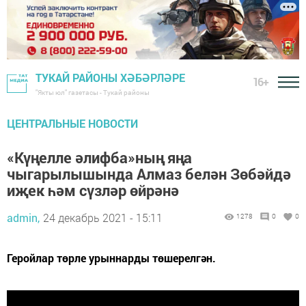
ТУКАЙ РАЙОНЫ ХӘБӘРЛӘРЕ
16+
"Якты юл" газетасы - Тукай районы
ЦЕНТРАЛЬНЫЕ НОВОСТИ
«Күңелле әлифба»ның яңа
чыгарылышында Алмаз белән Зөбәйдә
иҗек һәм сүзләр өйрәнә
admin,
24 декабрь 2021 - 15:11
1278
0
0
Геройлар төрле урыннарды төшерелгән.