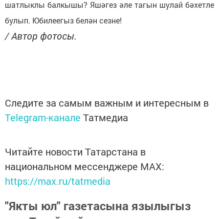
шатлыклы балкышы? Яшәгез әле тагын шулай бәхетле
булып. Юбилеегыз белән сезне!
/ Автор фотосы.
Следите за самым важным и интересным в
Telegram-канале
Татмедиа
Читайте новости Татарстана в
национальном мессенджере MАХ:
https://max.ru/tatmedia
"Якты юл" газетасына язылыгыз