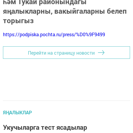
һәм Тукай районындагы
яңалыкларны, вакыйгаларны белеп
торыгыз
https://podpiska.pochta.ru/press/%D0%9F9499
Перейти на страницу новости
ЯҢАЛЫКЛАР
Укучыларга тест ясадылар