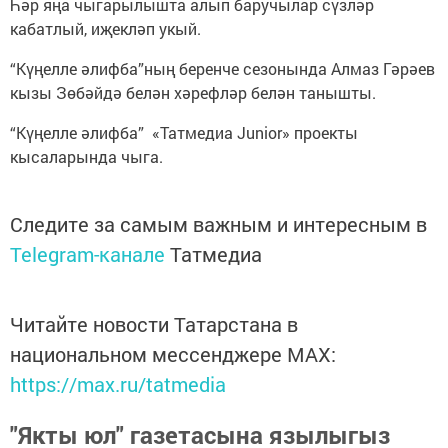
Һәр яңа чыгарылышта алып баручылар сүзләр
кабатлый, иҗекләп укый.
“Күңелле әлифба”ның беренче сезонында Алмаз Гәрәев
кызы Зөбәйдә белән хәрефләр белән танышты.
“Күңелле әлифба” «Татмедиа Junior» проекты
кысаларында чыга.
Следите за самым важным и интересным в
Telegram-канале
Татмедиа
Читайте новости Татарстана в
национальном мессенджере MАХ:
https://max.ru/tatmedia
"Якты юл" газетасына язылыгыз