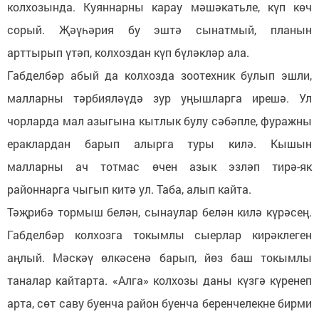
колхозында. Куяннарны карау мәшәкатьле, күп көч
сорый. Җәүһәрия бу эштә сынатмый, планын
арттырып үтәп, колхоздан күп бүләкләр ала.
Габделбәр абый да колхозда зоотехник булып эшли,
малларны тәрбияләүдә зур уңышларга ирешә. Ул
чорларда мал азыгына кытлык булу сәбәпле, фуражны
ераклардан барып алырга туры килә. Кышын
малларны ач тотмас өчен азык эзләп тирә-як
районнарга чыгып китә ул. Таба, алып кайта.
Тәҗрибә тормыш белән, сынаулар белән килә күрәсең.
Габделбәр колхозга токымлы сыерлар кирәклеген
аңлый. Мәскәү өлкәсенә барып, йөз баш токымлы
таналар кайтарта. «Алга» колхозы даны күзгә күренеп
арта, сөт саву буенча район буенча беренчелекне бирми