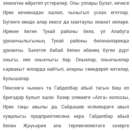
хезмәткә өйрәтеп үстерәләр. Олы уллары Булат, кечесе
Ирек кечкенәдән эшләп, чыныгып үскән егетләр.
Бүгенге көндә алар икесе дә мактаулы хезмәт ияләре.
Ирекне бөтен Тукай районы белә, ул Алабуга
урманчылыгының Тукай районы биләмәләрендә
урманчы. Бәхетле бабай белән әбинең бүген дүрт
оныгы, ике оныкчыгы бар. Оныклар, оныкчыклар
һәрвакыт ялларда кайтып, аларны сөендереп китәләр,
булышалар.
Пенсиягә чыккач та Габделбәр абый тагын биш ел
бригадир булып эшли. Хәзер элеккеге «Алга» колхозы,
Ирек таңы авылы да, Сәйдәшев исемендәге авыл
хуҗалыгы предприятиесенә керә. Габделбәр абый
белән Җәүһәрия апа терлекчелектәге хәзерге