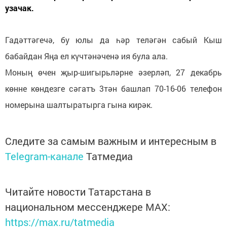
узачак.
Гадәттәгечә, бу юлы да һәр теләгән сабый Кыш
бабайдан Яңа ел күчтәнәченә ия була ала.
Моның өчен җыр-шигырьләрне әзерләп, 27 декабрь
көнне көндезге сәгатъ 3тән башлап 70-16-06 телефон
номерына шалтыратырга гына кирәк.
Следите за самым важным и интересным в
Telegram-канале
Татмедиа
Читайте новости Татарстана в
национальном мессенджере MАХ:
https://max.ru/tatmedia