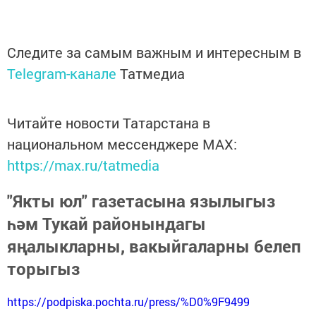
Следите за самым важным и интересным в
Telegram-канале
Татмедиа
Читайте новости Татарстана в
национальном мессенджере MАХ:
https://max.ru/tatmedia
"Якты юл" газетасына язылыгыз
һәм Тукай районындагы
яңалыкларны, вакыйгаларны белеп
торыгыз
https://podpiska.pochta.ru/press/%D0%9F9499