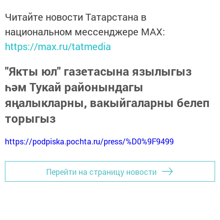
Читайте новости Татарстана в
национальном мессенджере MАХ:
https://max.ru/tatmedia
"Якты юл" газетасына язылыгыз
һәм Тукай районындагы
яңалыкларны, вакыйгаларны белеп
торыгыз
https://podpiska.pochta.ru/press/%D0%9F9499
Перейти на страницу новости