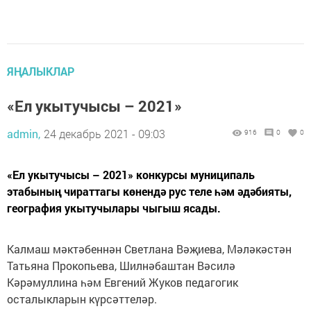
ЯҢАЛЫКЛАР
«Ел укытучысы – 2021»
admin,
24 декабрь 2021 - 09:03
916
0
0
«Ел укытучысы – 2021» конкурсы муниципаль
этабының чираттагы көнендә рус теле һәм әдәбияты,
география укытучылары чыгыш ясады.
Калмаш мәктәбеннән Светлана Вәҗиева, Мәләкәстән
Татьяна Прокопьева, Шилнәбаштан Вәсилә
Кәрәмуллина һәм Евгений Жуков педагогик
осталыкларын күрсәттеләр.