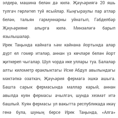
элдерә, машина белән дә килә. Җәүһәриягә 20 яшь
тулгач гөрләтеп туй ясыйлар. Кыңгыраулы пар атлар
белән, тальян гармуннарны уйнатып, Габделбәр
Җәүһәрияне алырга килә. Минзәләгә барып
язылышалар.
Ирек Таңында кайната һәм кайнана йортында алар
дүрт ел гомер итәләр, аннан үз көчләре белән йорт
җиткереп чыгалар. Шул чорда ике уллары туа. Балалар
алты километр ераклыктагы Иске Абдул авылындагы
мәктәпкә озаткач, Җәүһәрия фермага эшкә ашыга.
Башта сарык фермасында маллар карый, аннан
авылда куян фермасы ачылгач, шунда хезмәт итә
башлый. Куян фермасы ул вакытта республикада икәү
генә була, шуның берсе Ирек Таңында, «Алга»