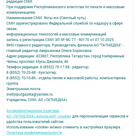
редакций СМИ.
При поддержке Республиканского агентства по печати и массовым
коммуникациям.
Наименование СМИ: Якты юл (Светлый путь)
СМИ зарегистрировано Федеральной службой по надзору в сфере
связи,
информационных технологий и массовых коммуникаций
запись о регистрации СМИ ЭЛ № ФС 77 - 90170 от 07.10.2025
ФИО главного редактора: Руководитель филиала АО "ТАТМЕДИА" -
главный редактор Аверьянова Олеся Борисовна
Адрес редакции: 423807, Республика Татарстан, город Набережные
Челны, проспект Мусы Джалиля, 46
Телефон редакции: 8 (8552) 70-17-58 - редактор;
8 (8552) 70-25-48 - бухгалтер;
8 (8552) 70-16-86 - отделы писем и массовой работы; компьютерная
группа.
Электронная почта:
svetlyiputgazeta@yandex.ru
Учредитель СМИ: АО «ТАТМЕДИА»
Антикоррупционная политика
АО «ТАТМЕДИА» использует «cookie»
для персонализации сервисов и
удобства пользователей сайтом.
Использование «cookie» можно отменить в настройках браузера.
Политика конфиденциальности