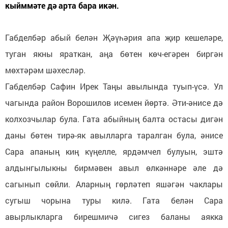
кыйммәте дә арта бара икән.
Габделбәр абый белән Җәүһәрия апа җир кешеләре,
туган якны яраткан, аңа бөтен көч-егәрен биргән
мөхтәрәм шәхесләр.
Габделбәр Сафин Ирек Таңы авылында туып-үсә. Ул
чагында район Ворошилов исемен йөртә. Әти-әнисе дә
колхозчылар була. Гата абыйның балта остасы дигән
даны бөтен тирә-як авылларга таралган була, әнисе
Сара апаның киң күңелле, ярдәмчел булуын, эштә
алдынгылыкны бирмәвен авыл өлкәннәре әле дә
сагынып сөйли. Аларның гөрләтеп яшәгән чаклары
сугыш чорына туры килә. Гата белән Сара
авырлыкларга бирешмичә сигез баланы аякка