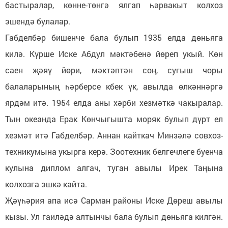
бастыралар, көнне-төнгә ялгап һәрвакыт колхоз
эшендә булалар.
Габделбәр бишенче бала булып 1935 елда дөньяга
килә. Күрше Иске Абдул мәктәбенә йөреп укый. Көн
саен җәяү йөри, мәктәптән соң, сугыш чоры
балаларының һәрберсе кбек үк, авылда өлкәннәргә
ярдәм итә. 1954 елда аны хәрби хезмәткә чакыралар.
Тын океанда Ерак Көнчыгышта моряк булып дүрт ел
хезмәт итә Габделбәр. Аннан кайткач Минзәлә совхоз-
техникумына укырга керә. Зоотехник белгечлеге буенча
кулына диплом алгач, туган авылы Ирек Таңына
колхозга эшкә кайта.
Җәүһәрия апа исә Сарман районы Иске Дөреш авылы
кызы. Ул гаиләдә алтынчы бала булып дөньяга килгән.