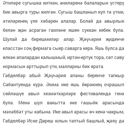
Әтиләре сугышка киткән, әниләренә балаларын үстерү
бик авырга туры килгән. Сугыш башланып күп тә үтми,
әтиләренең үле хәбәрен алалар. Болай да авырлык
белән җан асраган гаиләне яшен суккан кебек була.
Шулай да бирешмиләр алар. Җәүһәрия җиденче
класстан соң фермага сыер саварга керә. Яшь булса да
өлкән апалардан калышмый, иртән-иртүк тора, сөт саву
нормасын арттырып үти, малларны бик ярата.
Габделбәр абый Җәүһәрия апаны беренче тапкыр
Сабантуенда күрә. Әмма ике яшь йөрәкнең очрашып
сөйләшүе авыл хезмәткәрләре фестивалендә генә
була. Менә шул вакытта ике гашыйк арасында
мәхәббәт уты кабына. Ике авыл арасы өч кенә чакрым,
Габделбәр Иске Дөреш юлын таптый башлый, җәяү дә