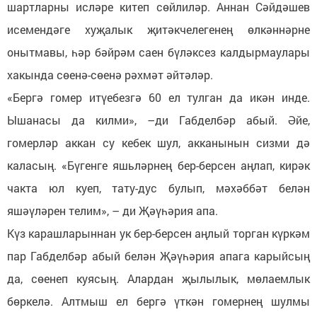
шартларны исләре китеп сөйлиләр. Аннан Сәйдәшев
исемендәге хуҗалык җитәкчелегенең өлкәннәрне
онытмавы, һәр бәйрәм саен бүләксез калдырмаулары
хакында сөенә-сөенә рәхмәт әйтәләр.
«Бергә гомер итүебезгә 60 ел тулган да икән инде.
Ышанасы да килми», –ди Габделбәр абый. Әйе,
гомерләр аккан су кебек шул, акканынын сизми дә
каласың. «Бүгенге яшьләрнең бер-берсен аңлап, кирәк
чакта юл куеп, тату-дус булып, мәхәббәт белән
яшәүләрен телим», – ди Җәүһәрия апа.
Күз карашларыннан ук бер-берсен аңлый торган күркәм
пар Габделбәр абый белән Җәүһәрия апага карыйсың
да, сөенеп куясың. Алардан җылылык, мөлаемлык
бөркелә. Алтмыш ел бергә үткән гомернең шулмы