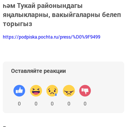
һәм Тукай районындагы
яңалыкларны, вакыйгаларны белеп
торыгыз
https://podpiska.pochta.ru/press/%D0%9F9499
Оставляйте реакции
0
0
0
0
0