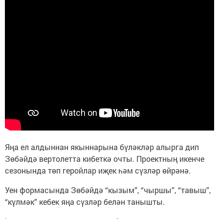
Яңа ел алдыннан якыннарына бүләкләр алырга дип
Зөбәйдә вертолетта кибеткә очты. Проектның икенче
сезонында төп геройлар иҗек һәм сүзләр өйрәнә.
Уен формасында Зөбәйдә “кызым”, “чыршы”, “тавыш”,
“күлмәк” кебек яңа сүзләр белән танышты.