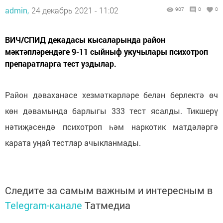
admin,
24 декабрь 2021 - 11:02
907
0
0
ВИЧ/СПИД декадасы кысаларында район
мәктәпләрендәге 9-11 сыйныф укучылары психотроп
препаратларга тест уздылар.
Район дәваханәсе хезмәткәрләре белән берлектә өч
көн дәвамында барлыгы 333 тест ясалды. Тикшерү
нәтиҗәсендә психотроп һәм наркотик матдәләргә
карата уңай тестлар ачыкланмады.
Следите за самым важным и интересным в
Telegram-канале
Татмедиа