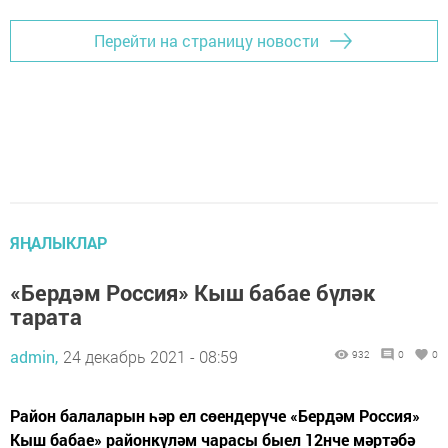
Перейти на страницу новости
ЯҢАЛЫКЛАР
«Бердәм Россия» Кыш бабае бүләк
тарата
admin,
24 декабрь 2021 - 08:59
932
0
0
Район балаларын һәр ел сөендерүче «Бердәм Россия»
Кыш бабае» районкүләм чарасы быел 12нче мәртәбә