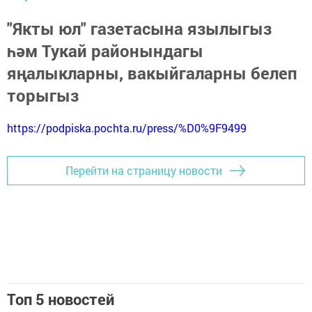
"Якты юл" газетасына язылыгыз
һәм Тукай районындагы
яңалыкларны, вакыйгаларны белеп
торыгыз
https://podpiska.pochta.ru/press/%D0%9F9499
Перейти на страницу новости
Топ 5 новостей