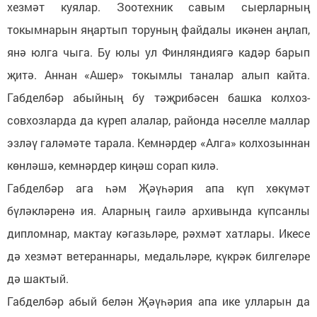
хезмәт куялар. Зоотехник савым сыерларның
токымнарын яңартып торуның файдалы икәнен аңлап,
янә юлга чыга. Бу юлы ул Финляндиягә кадәр барып
җитә. Аннан «Ашер» токымлы таналар алып кайта.
Габделбәр абыйның бу тәҗрибәсен башка колхоз-
совхозларда да күреп алалар, районда нәселле маллар
эзләү галәмәте тарала. Кемнәрдер «Алга» колхозыннан
көнләшә, кемнәрдер киңәш сорап килә.
Габделбәр ага һәм Җәүһәрия апа күп хөкүмәт
бүләкләренә ия. Аларның гаилә архивында күпсанлы
дипломнар, мактау кәгазьләре, рәхмәт хатлары. Икесе
дә хезмәт ветераннары, медальләре, күкрәк билгеләре
дә шактый.
Габделбәр абый белән Җәүһәрия апа ике улларын да