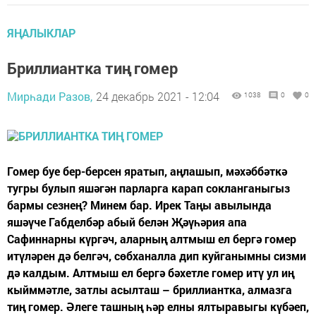
ЯҢАЛЫКЛАР
Бриллиантка тиң гомер
Мирһади Разов,
24 декабрь 2021 - 12:04
1038
0
0
Гомер буе бер-берсен яратып, аңлашып, мәхәббәткә
тугры булып яшәгән парларга карап сокланганыгыз
бармы сезнең? Минем бар. Ирек Таңы авылында
яшәүче Габделбәр абый белән Җәүһәрия апа
Сафиннарны күргәч, аларның алтмыш ел бергә гомер
итүләрен дә белгәч, сөбханалла дип куйганымны сизми
дә калдым. Алтмыш ел бергә бәхетле гомер итү ул иң
кыйммәтле, затлы асылташ – бриллиантка, алмазга
тиң гомер. Әлеге ташның һәр елны ялтыравыгы күбәеп,