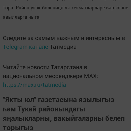
тора. Район үзәк больницасы хезмәткәрләре һәр көнне
авылларга чыга.
Следите за самым важным и интересным в
Telegram-канале
Татмедиа
Читайте новости Татарстана в
национальном мессенджере MАХ:
https://max.ru/tatmedia
"Якты юл" газетасына язылыгыз
һәм Тукай районындагы
яңалыкларны, вакыйгаларны белеп
торыгыз