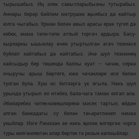
тырышабыз. Иң элек савытларыбызны тутырабыз.
Аннары берәр бәйләм мәтрүшкә җыябыз да кайтыр
юлга чыгабыз. Урман белән авыл арасы ерак түгел дә
кебек, әмма тәпи-тәпи атлый торгач ардыра. Басу-
кырларны ышыклау өчен утыртылган агач тезмәсе
буйлап кайтабыз да кайтабыз. Әнә шул тезмәнең
кайсыдыр бер төшендә баллы куәт – чәчәк, серкә
очыручы арыш бөртеге, юкә чәчәкләре исе белән
тулган була. Хуш ис битләргә үк ягыла. Нәкъ шул
урында утырып ял итәбез, бала-чага тамак ялгап ала.
Әбиләребез читек-кәвешләренә мәсех тартып, өйдән
алган банкадагы су белән тәһарәтләнеп намаз
укыйлар. Изге Рамазан ае нәкъ җиләк өлгергән чорга
туры килгәнлектән алар бөртек тә ризык капмыйлар.