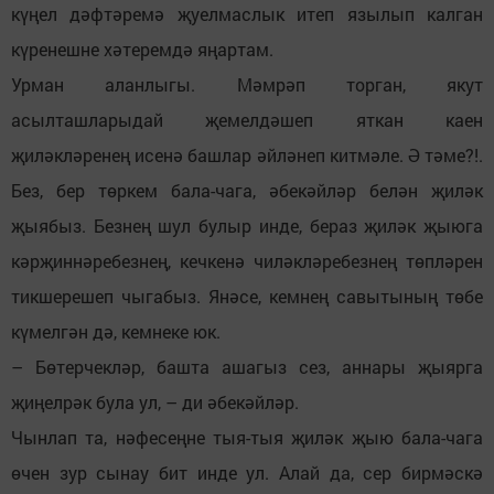
күңел дәфтәремә җуелмаслык итеп язылып калган
күренешне хәтеремдә яңартам.
Урман аланлыгы. Мәмрәп торган, якут
асылташларыдай җемелдәшеп яткан каен
җиләкләренең исенә башлар әйләнеп китмәле. Ә тәме?!.
Без, бер төркем бала-чага, әбекәйләр белән җиләк
җыябыз. Безнең шул булыр инде, бераз җиләк җыюга
кәрҗиннәребезнең, кечкенә чиләкләребезнең төпләрен
тикшерешеп чыгабыз. Янәсе, кемнең савытының төбе
күмелгән дә, кемнеке юк.
– Бөтерчекләр, башта ашагыз сез, аннары җыярга
җиңелрәк була ул, – ди әбекәйләр.
Чынлап та, нәфесеңне тыя-тыя җиләк җыю бала-чага
өчен зур сынау бит инде ул. Алай да, сер бирмәскә