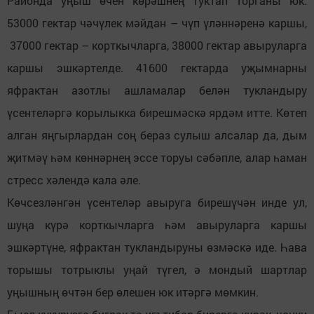
Районда уңыш өчен көрәшнең туктап торганы юк.
53000 гектар чәчүлек мәйдан – чүп үләннәренә каршы,
37000 гектар – корткычларга, 38000 гектар авыруларга
каршы эшкәртелде. 41600 гектарда уҗымнарны
яфрактан азотлы ашламалар белән тукландыру
үсентеләргә корылыкка бирешмәскә ярдәм итте. Көтеп
алган яңгырлардан соң бераз сулыш алсалар да, дым
җитмәү һәм көннәрнең эссе торуы сәбәпле, алар һаман
стресс хәлендә кала әле.
Көчсезләнгән үсентеләр авыруга бирешүчән инде ул,
шуңа күрә корткычларга һәм авыруларга каршы
эшкәртүне, яфрактан тукландыруны өзмәскә иде. Һава
торышы тотрыклы уңай түгел, ә мондый шартлар
уңышның өчтән бер өлешен юк итәргә мөмкин.