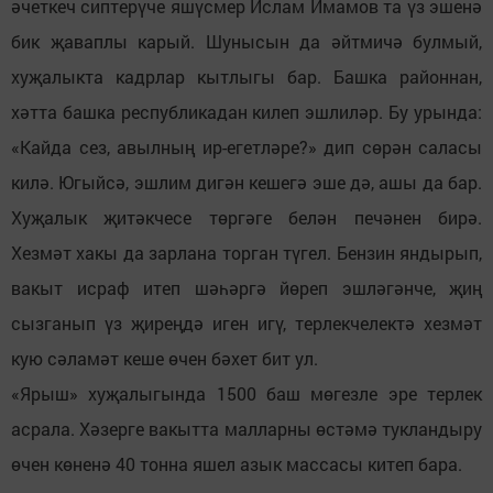
әчеткеч сиптерүче яшүсмер Ислам Имамов та үз эшенә
бик җаваплы карый. Шунысын да әйтмичә булмый,
хуҗалыкта кадрлар кытлыгы бар. Башка районнан,
хәтта башка республикадан килеп эшлиләр. Бу урында:
«Кайда сез, авылның ир-егетләре?» дип сөрән саласы
килә. Югыйсә, эшлим дигән кешегә эше дә, ашы да бар.
Хуҗалык җитәкчесе төргәге белән печәнен бирә.
Хезмәт хакы да зарлана торган түгел. Бензин яндырып,
вакыт исраф итеп шәһәргә йөреп эшләгәнче, җиң
сызганып үз җиреңдә иген игү, терлекчелектә хезмәт
кую сәламәт кеше өчен бәхет бит ул.
«Ярыш» хуҗалыгында 1500 баш мөгезле эре терлек
асрала. Хәзерге вакытта малларны өстәмә тукландыру
өчен көненә 40 тонна яшел азык массасы китеп бара.