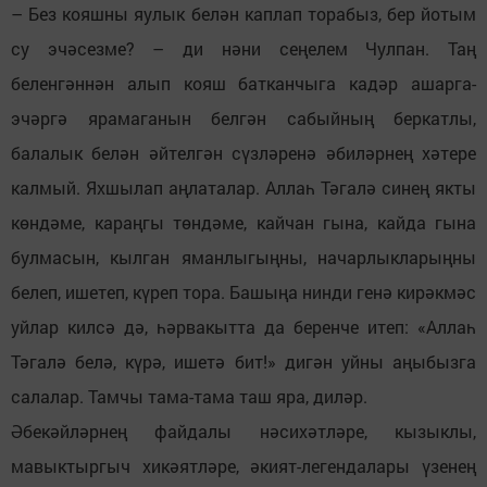
– Без кояшны яулык белән каплап торабыз, бер йотым
су эчәсезме? – ди нәни сеңелем Чулпан. Таң
беленгәннән алып кояш батканчыга кадәр ашарга-
эчәргә ярамаганын белгән сабыйның беркатлы,
балалык белән әйтелгән сүзләренә әбиләрнең хәтере
калмый. Яхшылап аңлаталар. Аллаһ Тәгалә синең якты
көндәме, караңгы төндәме, кайчан гына, кайда гына
булмасын, кылган яманлыгыңны, начарлыкларыңны
белеп, ишетеп, күреп тора. Башыңа нинди генә кирәкмәс
уйлар килсә дә, һәрвакытта да беренче итеп: «Аллаһ
Тәгалә белә, күрә, ишетә бит!» дигән уйны аңыбызга
салалар. Тамчы тама-тама таш яра, диләр.
Әбекәйләрнең файдалы нәсихәтләре, кызыклы,
мавыктыргыч хикәятләре, әкият-легендалары үзенең