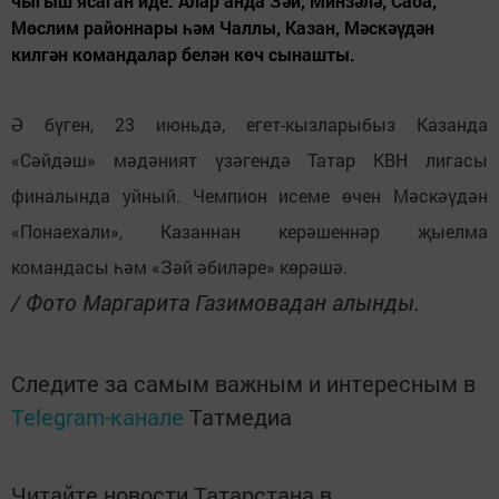
чыгыш ясаган иде. Алар анда Зәй, Минзәлә, Саба,
Мөслим районнары һәм Чаллы, Казан, Мәскәүдән
килгән командалар белән көч сынашты.
Ә бүген, 23 июньдә, егет-кызларыбыз Казанда
«Сәйдәш» мәдәният үзәгендә Татар КВН лигасы
финалында уйный. Чемпион исеме өчен Мәскәүдән
«Понаехали», Казаннан керәшеннәр җыелма
командасы һәм «Зәй әбиләре» көрәшә.
/ Фото Маргарита Газимовадан алынды.
Следите за самым важным и интересным в
Telegram-канале
Татмедиа
Читайте новости Татарстана в