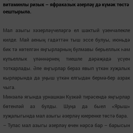
витаминлы ризык – яфраказык әзерләү дә күмәк төстә
оештырыла.
Мал азыгы хәзерләүчеләргә ел шактый үзенчәлекле
килде. Май аеның гадәттән тыш эссе булуы, июньдә
бик тә көтелгән яңгырларның булмавы берьеллык һәм
күпьеллык үләннәрнең тиешле дәрәҗәдә үсүен
тоткарлады. Әле яңгырлар бераз явып үткән хуҗалык
кырларында да уңыш үткән елгыдан бермә-бер азрак
чыга.
Минзәлә ягында урнашкан Күзкәй тирәсендә яңгырлар
бөтенләй аз булды. Шуңа да быел «Ярыш»
хуҗалыгында мал азыгы әзерләү киеренке төстә бара.
– Тупас мал азыгы әзерләү өчен нәрсә бар – барысын