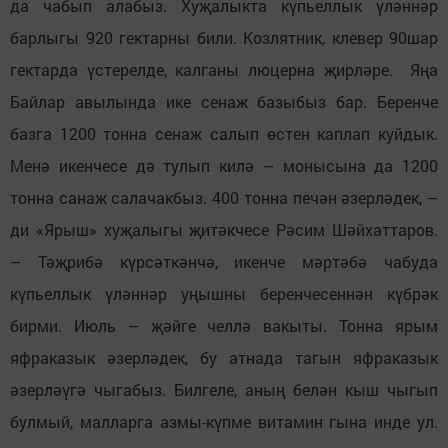
да чабып алабыз. Хуҗалыкта күпьеллык үләннәр
барлыгы 920 гектарны били. Козлятник, клевер 90шар
гектарда үстерелде, калганы люцерна җирләре. Яңа
Байлар авылында ике сенаж базыбыз бар. Беренче
базга 1200 тонна сенаж салып өстен каплап куйдык.
Менә икенчесе дә тулып килә – монысына да 1200
тонна санаж салачакбыз. 400 тонна печән әзерләдек, –
ди «Ярыш» хуҗалыгы җитәкчесе Рәсим Шәйхаттаров.
– Тәҗрибә күрсәткәнчә, икенче мәртәбә чабуда
күпьеллык үләннәр уңышны беренчесеннән күбрәк
бирми. Июль – җәйге челлә вакыты. Тонна ярым
яфраказык әзерләдек, бу атнада тагын яфраказык
әзерләүгә чыгабыз. Билгеле, аның белән кыш чыгып
булмый, малларга азмы-күпме витамин гына инде ул.