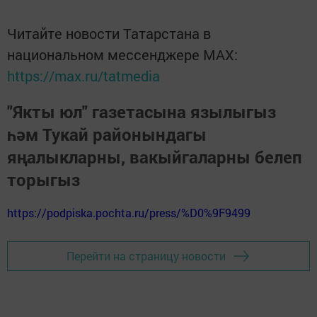
Читайте новости Татарстана в
национальном мессенджере MАХ:
https://max.ru/tatmedia
"Якты юл" газетасына язылыгыз
һәм Тукай районындагы
яңалыкларны, вакыйгаларны белеп
торыгыз
https://podpiska.pochta.ru/press/%D0%9F9499
Перейти на страницу новости