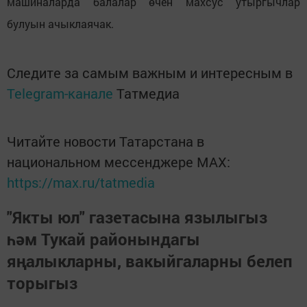
машиналарда балалар өчен махсус утыргычлар
булуын ачыклаячак.
Следите за самым важным и интересным в
Telegram-канале
Татмедиа
Читайте новости Татарстана в
национальном мессенджере MАХ:
https://max.ru/tatmedia
"Якты юл" газетасына язылыгыз
һәм Тукай районындагы
яңалыкларны, вакыйгаларны белеп
торыгыз