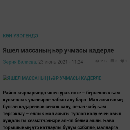
КӨН ҮЗӘГЕНДӘ
Яшел массаның һәр учмасы кадерле
Зәрия Вәлиева,
23 июнь 2021 - 11:24
1187
0
1
Район кырларында яшел урак өсте – берьеллык һәм
күпьеллык үләннәрне чабып алу бара. Мал азыгының
булган кадәреннән сенаж салу, печән чабу һәм
төргәкләү – еллык мал азыгы туплап калу өчен авыл
хуҗалыгы хезмәтчәннәре ал-ял белми эшли. Һава
торышының үтә катлаулы булуы сәбәпле, малларга