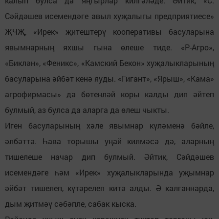
калып булса да яңгырлар килгәләде. Әйтик, «С.
Сәйдәшев исемендәге авыл хуҗалыгы предприятиесе»
ҖЧҖ, «Ирек» җитештерү кооперативы басуларына
явымнарның яхшы гына өлеше тиде. «Р-Агро»,
«Биклән», «Феникс», «Камский Бекон» хуҗалыкларының
басуларына әйбәт кенә яуды. «Гигант», «Ярыш», «Кама»
агрофирмасы» да бөтенләй коры калды дип әйтеп
булмый, аз булса да аларга да өлеш чыкты.
Иген басуларының хәле явымнар күләменә бәйле,
әлбәттә. Һава торышы уңай килмәсә дә, аларның
тишелеше начар дип булмый. Әйтик, Сәйдәшев
исемендәге һәм «Ирек» хуҗалыкларында уҗымнар
әйбәт тишелеп, күтәрелеп китә алды. Ә калганнарда,
дым җитмәү сәбәпле, сабак кыска.