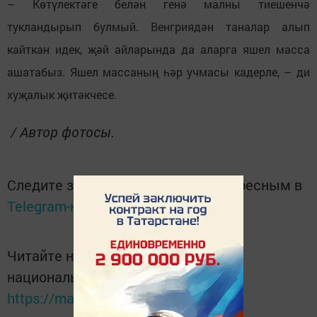
– Көтүлектәге белән генә малны тиешенчә
тукландырып булмый. Венгриядән таналар алып
кайткан идек, җәй айларында да аларга яшел масса
ашатабыз. Яшел массаның һәр учмасы кадерле, – ди
хуҗалык җитәкчесе.
/ Автор фотосы.
Следите за самым важным и интересным в
Telegram-канале
Татмедиа
Читайте новости Татарстана в
национальном мессенджере MАХ:
https://max.ru/tatmedia