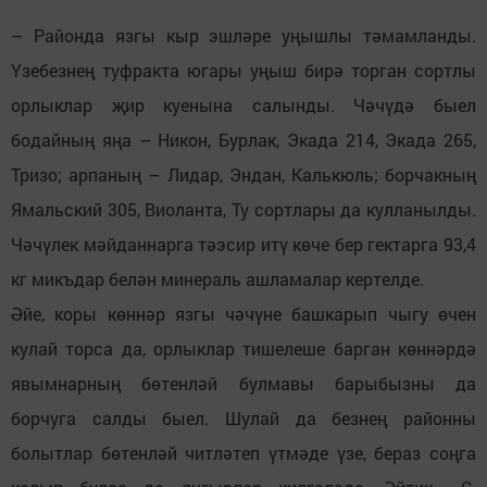
– Районда язгы кыр эшләре уңышлы тәмамланды.
Үзебезнең туфракта югары уңыш бирә торган сортлы
орлыклар җир куенына салынды. Чәчүдә быел
бодайның яңа – Никон, Бурлак, Экада 214, Экада 265,
Тризо; арпаның – Лидар, Эндан, Калькюль; борчакның
Ямальский 305, Виоланта, Ту сортлары да кулланылды.
Чәчүлек мәйданнарга тәэсир итү көче бер гектарга 93,4
кг микъдар белән минераль ашламалар кертелде.
Әйе, коры көннәр язгы чәчүне башкарып чыгу өчен
кулай торса да, орлыклар тишелеше барган көннәрдә
явымнарның бөтенләй булмавы барыбызны да
борчуга салды быел. Шулай да безнең районны
болытлар бөтенләй читләтеп үтмәде үзе, бераз соңга