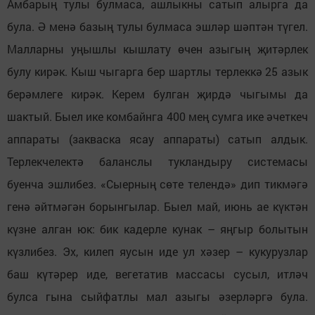
Амбарың тулы булмаса, ашлыкны сатып алырга да
була. Ә менә базың тулы булмаса эшләр шәптән түгел.
Малларны уңышлы кышлату өчен азыгың җитәрлек
булу кирәк. Кыш чыгарга бер шартлы терлеккә 25 азык
берәмлеге кирәк. Керем булган җирдә чыгымы да
шактый. Быел ике комбайнга 400 мең сумга ике әчеткеч
аппараты (закваска ясау аппараты) сатып алдык.
Терлекчелектә баланслы тукландыру системасы
буенча эшлибез. «Сыерның сөте телендә» дип тикмәгә
генә әйтмәгән борынгылар. Быел май, июнь ае күктән
күзне алган юк: бик кадерле кунак – яңгыр болытын
күзлибез. Эх, килеп яусын иде ул хәзер – кукурузлар
баш күтәрер иде, вегетатив массасы сусыл, итләч
булса гына сыйфатлы мал азыгы әзерләргә була.