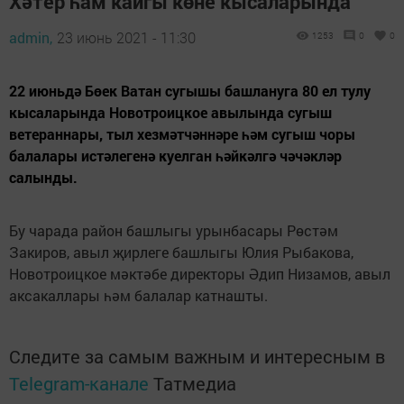
Хәтер һам кайгы көне кысаларында
admin,
23 июнь 2021 - 11:30
1253
0
0
22 июньдә Бөек Ватан сугышы башлануга 80 ел тулу
кысаларында Новотроицкое авылында сугыш
ветераннары, тыл хезмәтчәннәре һәм сугыш чоры
балалары истәлегенә куелган һәйкәлгә чәчәкләр
салынды.
Бу чарада район башлыгы урынбасары Рөстәм
Закиров, авыл җирлеге башлыгы Юлия Рыбакова,
Новотроицкое мәктәбе директоры Әдип Низамов, авыл
аксакаллары һәм балалар катнашты.
Следите за самым важным и интересным в
Telegram-канале
Татмедиа