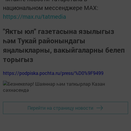
национальном мессенджере MАХ:
https://max.ru/tatmedia
"Якты юл" газетасына язылыгыз
һәм Тукай районындагы
яңалыкларны, вакыйгаларны белеп
торыгыз
https://podpiska.pochta.ru/press/%D0%9F9499
Перейти на страницу новости