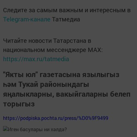
Следите за самым важным и интересным в
Telegram-канале
Татмедиа
Читайте новости Татарстана в
национальном мессенджере MАХ:
https://max.ru/tatmedia
"Якты юл" газетасына язылыгыз
һәм Тукай районындагы
яңалыкларны, вакыйгаларны белеп
торыгыз
https://podpiska.pochta.ru/press/%D0%9F9499