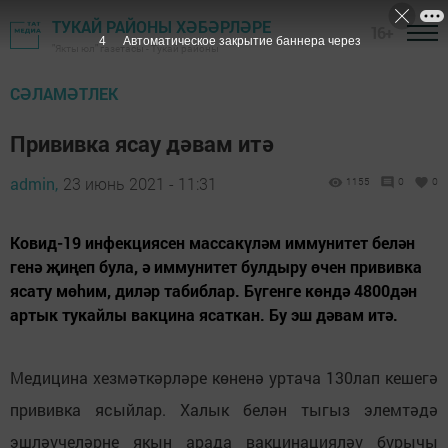
ТУКАЙ РАЙОНЫ ХӘБӘРЛӘРЕ
16+
3
Автоматическое закрытие баннера через
"Якты юл" газетасы - Тукай районы
СӘЛАМӘТЛЕК
Прививка ясау дәвам итә
admin,
23 июнь 2021 - 11:31
1155
0
0
Ковид-19 инфекциясен массакүләм иммунитет белән
генә җиңеп була, ә иммунитет булдыру өчен прививка
ясату мөhим, диләр табиблар. Бүгенге көндә 4800дән
артык тукайлы вакцина ясаткан. Бу эш дәвам итә.
Медицина хезмәткәрләре көненә уртача 130лап кешегә
прививка ясыйлар. Халык белән тыгыз элемтәдә
эшләүчеләрне якын арада вакцинацияләү бурычы