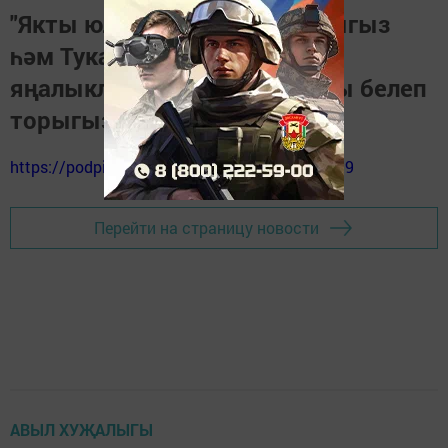
"Якты юл" газетасына язылыгыз
һәм Тукай районындагы
яңалыкларны, вакыйгаларны белеп
торыгыз
https://podpiska.pochta.ru/press/%D0%9F9499
Перейти на страницу новости
АВЫЛ ХУҖАЛЫГЫ