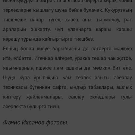
Быел кукурузга бигрәк тә игътибар бирергә кирәк, чөнки
терлекләрне кышлату шуңа бәйле булачак. Кукурузның
тишелеше начар түгел, хәзер аны тырмалау, рәт
араларын эшкәртү, чүп үләннәргә каршы каршы
көрәшү турында кайгыртырга тиешбез.
Елның болай килүе барыбызны да сагаерга мәҗбүр
итә, әлбәттә. Игеннәр өлгереп, уракка төшәр чак җитсә,
явымнарның ишәюе һәм ешаюы да мөмкин бит әле.
Шуңа күрә урып-җыю һәм терлек азыгы әзерләү
техникасы бүгеннән сафта, ындыр табаклары, ашлык
киптерү җайланмалары, саклау складлары тулы
әзерлектә булырга тиеш.
Фәнис Ихсанов фотосы.