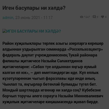
Иген басулары ни хәлдә?
admin,
23 июнь 2021 - 11:17
1247
0
0
Район хуҗалыклары терлек азыгы әзерләргә керешер
алдыннан уздырылган семинарда «Россельхозцентр»
федераль дәүләт учреждениесенең Тукай районара
филиалы җитәкчесе Назыйм Сәләхетдинов
җитәкчеләрне: «Сабан туе алдыннан яңгыр яумый
калган ел юк», – дип өметләндергән иде. Күп еллык
күзәтүләреннән чыгып фаразлавы иде инде аның.
Чынлап та, яңгырлар бөтенләй булмады түгел бит.
Мондый шартларда игеннәр ни хәлдә соң? Күбебезне
борчып торучы әлеге сорауга Назыйм Минневәлиевич
хуҗалык җитәкчеләре киңәшмәсендә җавап бирде.