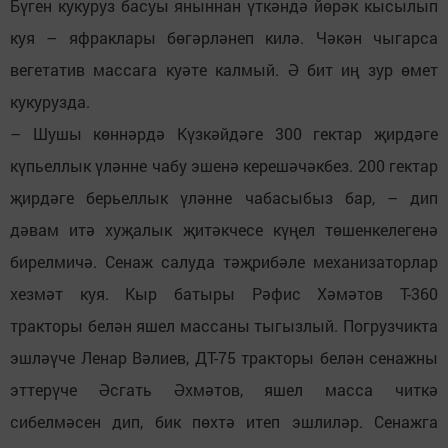
Бүген кукуруз басуы яныннан үткәндә йөрәк кысылып
куя – яфраклары бөгәрләнеп килә. Чәкән чыгарса
вегетатив массага куәте калмый. Ә бит иң зур өмет
кукурузда.
– Шушы көннәрдә Күзкәйдәге 300 гектар җирдәге
күпьеллык үләнне чабу эшенә керешәчәкбез. 200 гектар
җирдәге берьеллык үләнне чабасыбыз бар, – дип
дәвам итә хуҗалык җитәкчесе күңел төшенкелегенә
бирелмичә. Сенаж салуда тәҗрибәле механизаторлар
хезмәт куя. Кыр батыры Рәфис Хәмәтов Т-360
тракторы белән яшел массаны тыгызлый. Погрузчикта
эшләүче Ленар Вәлиев, ДТ-75 тракторы белән сенажны
эттерүче Әсгать Әхмәтов, яшел масса читкә
сибелмәсен дип, бик пөхтә итеп эшлиләр. Сенажга