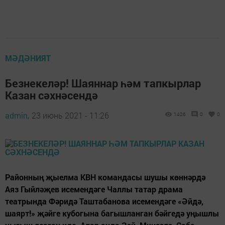
МӘДӘНИЯТ
Безнекеләр! Шаяннар һәм тапкырлар
Казан сәхнәсендә
admin,
23 июнь 2021 - 11:26
1426
0
0
Районның җыелма КВН командасы шушы көннәрдә
Аяз Гыйләҗев исемендәге Чаллы татар драма
театрында Фәридә Таштабанова исемендәге «Әйдә,
шаярт!» җәйге кубогына багышланган бәйгедә уңышлы