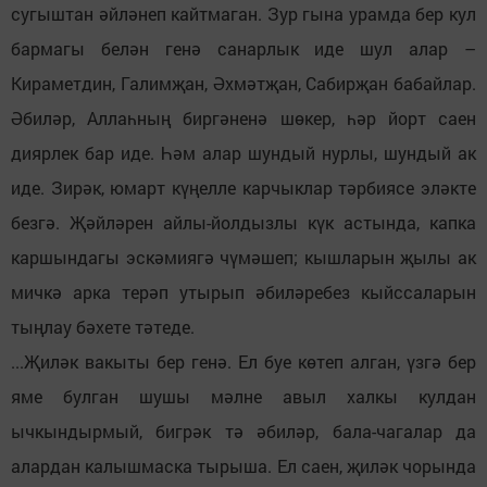
сугыштан әйләнеп кайтмаган. Зур гына урамда бер кул
бармагы белән генә санарлык иде шул алар –
Кираметдин, Галимҗан, Әхмәтҗан, Сабирҗан бабайлар.
Әбиләр, Аллаһның биргәненә шөкер, һәр йорт саен
диярлек бар иде. Һәм алар шундый нурлы, шундый ак
иде. Зирәк, юмарт күңелле карчыклар тәрбиясе эләкте
безгә. Җәйләрен айлы-йолдызлы күк астында, капка
каршындагы эскәмиягә чүмәшеп; кышларын җылы ак
мичкә арка терәп утырып әбиләребез кыйссаларын
тыңлау бәхете тәтеде.
...Җиләк вакыты бер генә. Ел буе көтеп алган, үзгә бер
яме булган шушы мәлне авыл халкы кулдан
ычкындырмый, бигрәк тә әбиләр, бала-чагалар да
алардан калышмаска тырыша. Ел саен, җиләк чорында