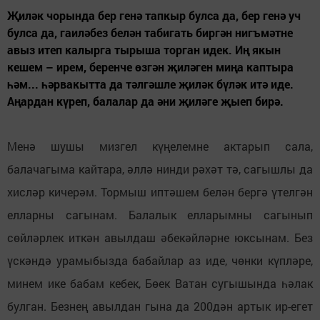
Җиләк чорында бер генә тапкыр булса да, бер генә уч
булса да, гаиләбез белән табигать биргән нигъмәтне
авыз итеп калырга тырыша торган идек. Иң якын
кешем – ирем, беренче өзгән җиләген миңа каптыра
һәм... һәрвакытта да тәлгәшле җиләк бүләк итә иде.
Аңардан күреп, балалар да әни җиләге җыеп бирә.
Менә шушы мизгел күңелемне актарып сала,
балачагыма кайтара, әллә нинди рәхәт тә, сагышлы да
хисләр кичерәм. Тормыш иптәшем белән бергә үтелгән
елларны сагынам. Балалык елларымны сагынып
сөйләрлек иткән авылдаш әбекәйләрне юксынам. Без
үскәндә урамыбызда бабайлар аз иде, чөнки күпләре,
минем ике бабам кебек, Бөек Ватан сугышында һәлак
булган. Безнең авылдан гына да 200дән артык ир-егет