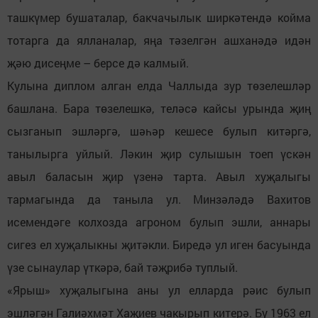
ташкүмер бушаталар, бакчачылык ширкәтендә койма
тотарга да ялланалар, яңа тәзелгән ашханәдә идән
җәю дисеңме – берсе дә калмый.
Кулына диплом алган елда Чаллыда зур төзелешләр
башлана. Бара төзелешкә, теләсә кайсы урында җиң
сызганып эшләргә, шәһәр кешесе булып китәргә,
танылырга уйлый. Ләкин җир сулышын тоеп үскән
авыл баласын җир үзенә тарта. Авыл хуҗалыгы
тармагында да таныла ул. Минзәләдә Вахитов
исемендәге колхозда агроном булып эшли, аннары
сигез ел хуҗалыкны җитәкли. Биредә ул иген басуында
үзе сынаулар үткәрә, бай тәҗрибә туплый.
«Ярыш» хуҗалыгына аны ул елларда рәис булып
эшләгән Галиәхмәт Хаҗиев чакырып китерә. Бу 1963 ел