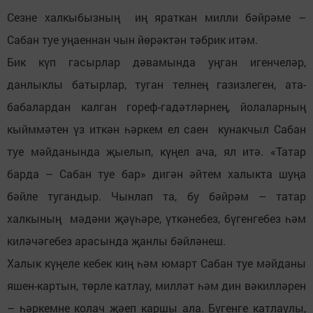
Сезне халкыбызның иң яраткан милли бәйрәме –
Сабан туе уңаеннан чын йөрәктән тәбрик итәм.
Бик күп гасырлар дәвамында уңган игенчеләр,
данлыклы батырлар, туган телнең газизлеген, ата-
бабалардан калган гореф-гадәтләрнең, йолаларның
кыйммәтен үз иткән һәркем ел саен кунакчыл Сабан
туе мәйданында җыелып, күңел ача, ял итә. «Татар
барда – Сабан туе бар» дигән әйтем халыкта шуңа
бәйле тугандыр. Чынлап та, бу бәйрәм – татар
халкының мәдәни җәүһәре, үткәнебез, бүгенгебез һәм
киләчәгебез арасында җанлы бәйләнеш.
Халык күңеле кебек киң һәм юмарт Сабан туе мәйданы
яшен-картын, төрле катлау, милләт һәм дин вәкилләрен
– һәркемне колач җәеп каршы ала. Бүгенге катлаулы,