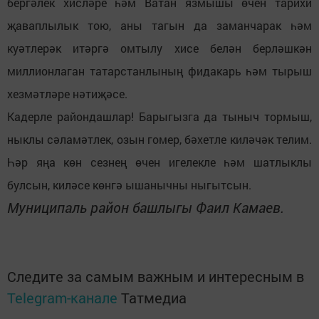
бергәлек хисләре һәм Ватан язмышы өчен тарихи
җаваплылык тою, аны тагын да заманчарак һәм
куәтлерәк итәргә омтылу хисе белән берләшкән
миллионлаган татарстанлының фидакарь һәм тырыш
хезмәтләре нәтиҗәсе.
Кадерле райондашлар! Барыгызга да тыныч тормыш,
ныклы сәламәтлек, озын гомер, бәхетле киләчәк телим.
Һәр яңа көн сезнең өчен игелекле һәм шатлыклы
булсын, киләсе көнгә ышанычны ныгытсын.
Муниципаль район башлыгы Фаил Камаев.
Следите за самым важным и интересным в
Telegram-канале
Татмедиа