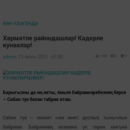
КӨН ҮЗӘГЕНДӘ
Хөрмәтле райондашлар! Кадерле
кунаклар!
admin,
13 июнь 2021 - 07:00
1006
0
0
Барыгызны да иң якты, ямьле бәйрәмнәребезнең берсе
– Сабан туе белән тәбрик итәм.
Сабан туе – хезмәт һәм өмет, дуслык, тынычлык
бәйрәме. Бәйрәмнең исеменә үк тирән мәгънә