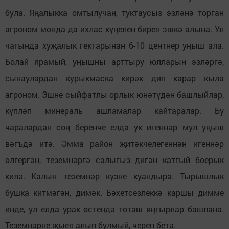
була. Яңалыкка омтылучан, туктаусыз эзләнә торган
агроном монда да ихлас күңелен биреп эшкә алына. Ул
чагында хуҗалык гектарынан 6-10 центнер уңыш ала.
Болай ярамый, уңышны арттыру юлларын эзләргә,
сынаулардан курыкмаска кирәк дип карар кыла
агроном. Эшне сыйфатлы орлык юнәтүдән башлыйлар,
күпләп минераль ашламалар кайтаралар. Бу
чаралардан соң беренче елда ук игеннәр мул уңыш
вәгъдә итә. Әмма район җитәкчелегеннән игеннәр
өлгергән, теземнәргә салыгыз дигән катгый боерык
килә. Калын теземнәр күзне куандыра. Тырышлык
бушка китмәгән, димәк. Бәхетсезлеккә каршы димме
инде, ул елда урак өстендә тоташ яңгырлар башлана.
Теземнәрне җыеп алып булмый, череп бетә.