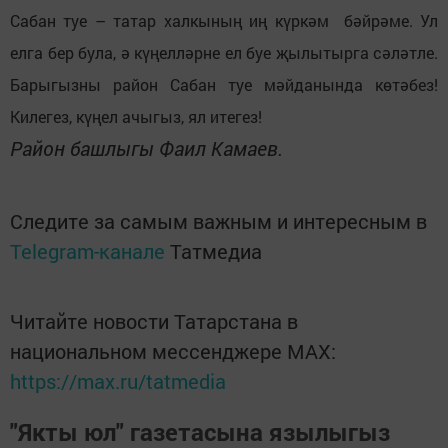
Сабан туе – татар халкының иң күркәм бәйрәме. Ул
елга бер була, ә күңелләрне ел буе җылытырга сәләтле.
Барыгызны район Сабан туе мәйданында көтәбез!
Килегез, күңел ачыгыз, ял итегез!
Район башлыгы Фаил Камаев.
Следите за самым важным и интересным в
Telegram-канале
Татмедиа
Читайте новости Татарстана в
национальном мессенджере MАХ:
https://max.ru/tatmedia
"Якты юл" газетасына язылыгыз