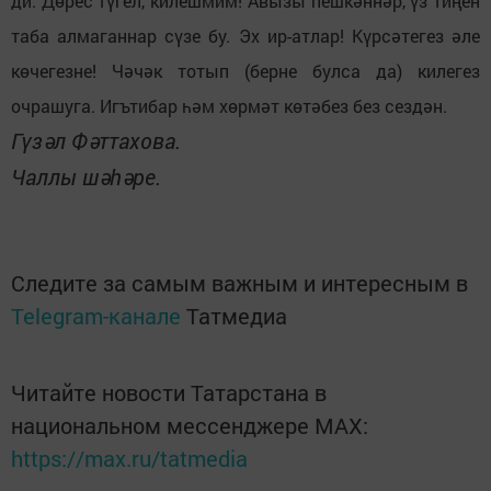
ди. Дөрес түгел, килешмим! Авызы пешкәннәр, үз тиңен
таба алмаганнар сүзе бу. Эх ир-атлар! Күрсәтегез әле
көчегезне! Чәчәк тотып (берне булса да) килегез
очрашуга. Игътибар һәм хөрмәт көтәбез без сездән.
Гүзәл Фәттахова.
Чаллы шәһәре.
Следите за самым важным и интересным в
Telegram-канале
Татмедиа
Читайте новости Татарстана в
национальном мессенджере MАХ:
https://max.ru/tatmedia