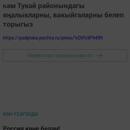
һәм Тукай районындагы
яңалыкларны, вакыйгаларны белеп
торыгыз
https://podpiska.pochta.ru/press/%D0%9F9499
Перейти на страницу новости
КӨН ҮЗӘГЕНДӘ
Россия көне белән!