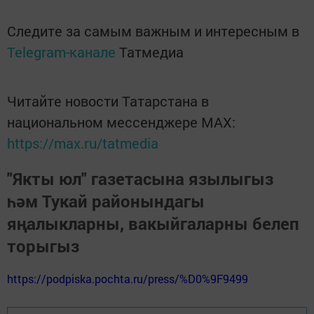
Следите за самым важным и интересным в
Telegram-канале
Татмедиа
Читайте новости Татарстана в
национальном мессенджере MАХ:
https://max.ru/tatmedia
"Якты юл" газетасына язылыгыз
һәм Тукай районындагы
яңалыкларны, вакыйгаларны белеп
торыгыз
https://podpiska.pochta.ru/press/%D0%9F9499