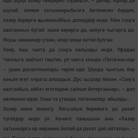
иде, шуңа хәзер тикшереп торабыз», – диләр. Ирләр дә
шулай: элекке хатыннарыбызга бөтенесен бирдек,
хәзер бирергә җыенмыйбыз, диләрдер инде. Мин соңга
калганмын бугай: эшкә керергә дә, кияүгә чыгарга да.
Яхшы заманнар үткән, алар миңа хәтле булган.
Хәер, яшь чакта да соңга калынды инде. Уфадан
Чаллыга кайтып төштек, ул чакта монда «Пятачок»лар
– урам дискотекалары гөрли иде. Шунда чыктык, бер
юньле егет очрата алмадык. Дус кызлар белән: «Соңга
калганбыз, әйбәт егетләрне сайлап бетергәннәр», – дип
көлешкән идек. Озак та үтмәде, пятачоклар ябылды...
Хәзер менә ямансу. Ялгызлык беркемгә дә рәхәт
түгелдер инде ул. Кичәге танышым әнә: «Хәзер
хатыннарга ир кирәкми, болай да рәхәт дип әйтәләр», –