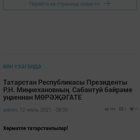
Перейти на страницу новости
КӨН ҮЗӘГЕНДӘ
Татарстан Республикасы Президенты
Р.Н. Миңнехановның Сабантуй бәйрәме
уңаеннан МӨРӘҖӘГАТЕ
admin,
12 июнь 2021 - 08:00
966
0
0
Хөрмәтле татарстанлылар!