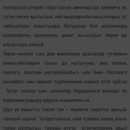
туктаусыз үзгәреп тора торган дөньяда да, элеккечә үк,
туган нигез җылысын, көй-җырларыбызның моңын, ат
чабышлары вакытында, батырлар бил алышканда
күңелләрнең җилкенүен, рәхәт кысылуын берни дә
алыштыра алмый.
Төрле милләт һәм дин вәкилләре арасында туганлык
мөнәсәбәтләрен тагын да ныгытуны, ана теленә,
гаиләгә, яраткан республикабыз һәм бөек Россиягә
мәхәббәт һәм хөрмәт тәрбияләүне максат итеп куйган
Туган телләр һәм халыклар бердәмлеге елында бу
бәйрәмне уздыру аеруча әһәмияткә ия.
Шул ук вакытта Сабан туе – беренче чиратта, армый-
талмый эшләп, Татарстанның һәм тулаем илнең азык-
төлек муллыгын тәэмин итүче игенчеләрнең, авыл