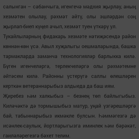
салынган – сабанчыга, игенгечә мәдхия җырлау, аның
хезмәтен олылау, рәхмәт әйтү, олы эшләрдән соң
җырлап-биеп күңел ачып, хезмәт туен үткәрү ул.
Тукайлыларның фидакарь хезмәте нәтиҗәсендә район
көннән-көн үсә. Авыл хуҗалыгы оешмаларында, башка
тармакларда заманча технологияләр барлыкка килә.
Бүген игенчеләргә, терлекчеләргә олы рәхмәтемне
әйтәсем килә. Районны үстерүгә саллы өлешләрен
керткән ветераннарыбыз алдыеда да баш иям.
Җиребез һәм халкыбыз – безнең төп байлыгыбыз.
Киләчәктә дә тормышыбыз матур, уңай үзгәрешләргә
бай, табыннарыбыз икмәкле булсын. Һәммәгезгә дә
исәнлек-саулык, йортларыгызга иминлек һәм бәрәкәт,
гаиләләрегезгә бәхет телим.