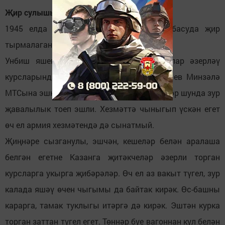
Җир сулышы үзенә тарта
1945 елда җиңү көнен дә үгез җигеп басуда җир
тырмалаганда каршылый Әзһәм абый.
Унбиш яшендә Чаллыдагы механизаторлар әзерләү
курсларында алты ай укып, Әзһәм Сазхыев Минзәлә
МТСына эшкә кайта. Яз-көз кайда җибәрәләр шунда зур
җавалылык тоеп эшли. Хезмәттә чыныгып үскән егет
өч ел армия хезмәтендә дә сынатмый.
Җиңнәре сызганулы, эшчән, кешеләр белән аралаша
белгән егетне Казанга җитәкчеләр әзерли торган
курсларга укырга җибәрәләр. Өч ел аз вакыт түгел, зур
калада яшәү өчен чыгымы да байтак кирәк. Өс-башны
карарга, тамак туклыгы итәргә дә кирәк. Эштән курка
торган заттан түгел егет. Төннәр буе вагоннан кул белән