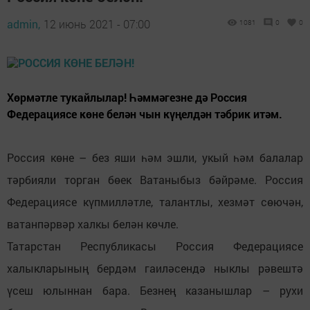
admin,
12 июнь 2021 - 07:00
1081
0
0
Хөрмәтле тукайлылар! Һәммәгезне дә Россия
Федерациясе көне белән чын күңелдән тәбрик итәм.
Россия көне – без яши һәм эшли, укый һәм балалар
тәрбияли торган бөек Ватаныбыз бәйрәме. Россия
Федерациясе күпмилләтле, талантлы, хезмәт сөючән,
ватанпәрвәр халкы белән көчле.
Татарстан Республикасы Россия Федерациясе
халыкларының бердәм гаиләсендә ныклы рәвештә
үсеш юлыннан бара. Безнең казанышлар – рухи