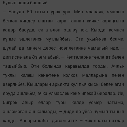
булып эшли башлый.
– Басуда 50 хатын урак ура. Мин яланаяк, ямалып
беткән киндер ыштан, кара таңнан кичке караңгыга
кадәр басуда, сәгатьләп эшләү юк. Кырда кемнең
күпме эшләгәнен чутлыйбыз. Әти укый-яза белми,
шулай да минем дөрес исәпләгәнне чамалый иде, –
дип искә ала Әзһәм абый. – Көлтәләрне төнлә ат белән
ташыйбыз. Әти болында каравылда торды. Ачлы-
туклы килеш көне-төне колхоз малларына печән
әзерлибез. Кышларын арьякта кул пычкысы белән агач
яруда эшлибез, ачка үлмәслек кенә ипекәй бирәләр. Ии,
бигрәк авыр еллар туры килде үсмер чагыма,
эшләмәгән эш калмады, – диде дә уйга чумып тынып
калды. Аннары кабат дәвам итте. – Бик яратып атлар