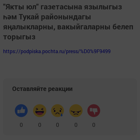
"Якты юл" газетасына язылыгыз
һәм Тукай районындагы
яңалыкларны, вакыйгаларны белеп
торыгыз
https://podpiska.pochta.ru/press/%D0%9F9499
Оставляйте реакции
0
0
0
0
0