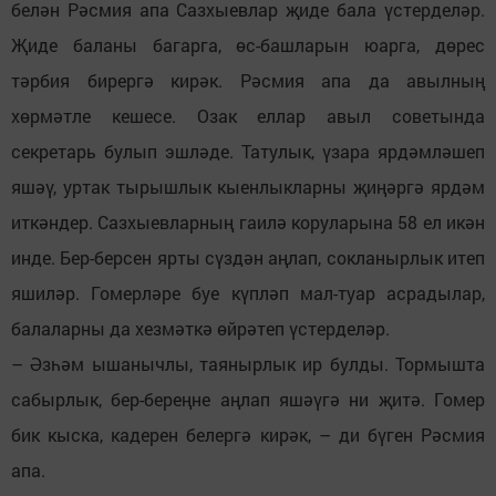
белән Рәсмия апа Сазхыевлар җиде бала үстерделәр.
Җиде баланы багарга, өс-башларын юарга, дөрес
тәрбия бирергә кирәк. Рәсмия апа да авылның
хөрмәтле кешесе. Озак еллар авыл советында
секретарь булып эшләде. Татулык, үзара ярдәмләшеп
яшәү, уртак тырышлык кыенлыкларны җиңәргә ярдәм
иткәндер. Сазхыевларның гаилә коруларына 58 ел икән
инде. Бер-берсен ярты сүздән аңлап, сокланырлык итеп
яшиләр. Гомерләре буе күпләп мал-туар асрадылар,
балаларны да хезмәткә өйрәтеп үстерделәр.
– Әзһәм ышанычлы, таянырлык ир булды. Тормышта
сабырлык, бер-береңне аңлап яшәүгә ни җитә. Гомер
бик кыска, кадерен белергә кирәк, – ди бүген Рәсмия
апа.