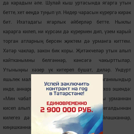
да карадым әле. Шулай кыш уртасында ягарга утын
бетте, хет өеңдә туңып үл. Нидер чарасын күрергә кирәк
бит. Ихатадагы ягарлык әйберләр бетте. Ныклы
карарга килеп, ни күрсәм дә күрермен дип, үзем карый
торган атларның берсен җиктем дә урманга киттем.
Хәтәр чаклар, закон бик коры. Җитәкчеләр утын алып
кайтканымны белгәннәр, кәнсәгә чакырттылар.
Утыныңны хәзер үк китереп бушат, диләр. Ундүрт
яшьлек малай чак, аны-моны уйлап тормаганмындыр
инде, аннары мин бит тәүлекләр буена колхоз эшендә:
«Мин чабата белән кар ерып, ул утынны урманнан
кисеп алып кайттым, китермим, үзегез ишегалдыннан
килегез дә алып китегез», – дидем. Уйлашканнар,
киңәшкәннәрдер инде, килеп алмадылар.