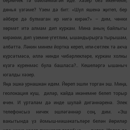
берничек тә бәйләнмәгән иде. Хәзер без икенчеме,
дөнья үзгәме? Үзем дә бит: «Шул яшенә җитеп, бер
әйбере дә булмаган ир нигә кирәк?» – дим, чөнки
хөрмәт итә алмам дип куркам. Мина аның байлыгы
кирәкми, дип үземне үгетлим, ышандырырга тырышам,
әлбәттә. Ләкин минем йортка кереп, ипи-сөтлек тә акча
күрсәтмәсә, әллә нинди чибәрлекләре, күркәм холкы
күзгә күренмәс була башласа?.. Кешеләргә ышаныч
югалды хәзер.
Яңа эшкә урнашкан идем. Йөреп эшли торган эш. Миңа,
геолокация куш, диләр, кайда икәнемне белеп торыр
өчен. И үртәләм дә инде шулай дигәннәренә. Элек
телефонсыз ничек эшләгәннәр соң, дим. «Эш
вакытында үз йомыш-мәшәкатьләре белән йөриләр