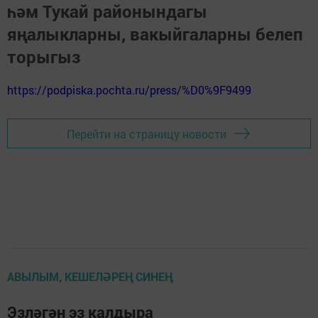
һәм Тукай районындагы
яңалыкларны, вакыйгаларны белеп
торыгыз
https://podpiska.pochta.ru/press/%D0%9F9499
Перейти на страницу новости
АВЫЛЫМ, КЕШЕЛӘРЕҢ СИНЕҢ
Эзләгән эз калдыра