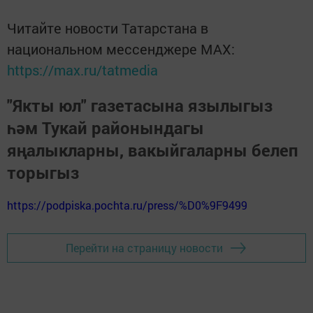
Читайте новости Татарстана в
национальном мессенджере MАХ:
https://max.ru/tatmedia
"Якты юл" газетасына язылыгыз
һәм Тукай районындагы
яңалыкларны, вакыйгаларны белеп
торыгыз
https://podpiska.pochta.ru/press/%D0%9F9499
Перейти на страницу новости