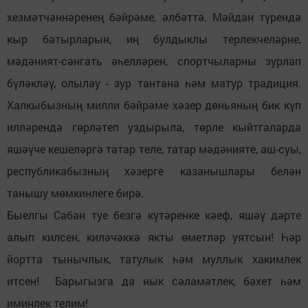
хезмәтчәннәренең бәйрәме, әлбәттә. Мәйдан түрендә
кыр батырларын, иң булдыклы терлекчеләрне,
мәдәният-сәнгать әһелләрен, спортчыларны зурлап
бүләкләү, олылау - зур тантана һәм матур традиция.
Халкыбызның милли бәйрәме хәзер дөньяның бик күп
илләрендә гөрләтеп уздырыла, төрле кыйтгаларда
яшәүче кешеләргә татар теле, татар мәдәнияте, аш-суы,
республикабызның хәзерге казанышлары белән
танышу мөмкинлеге бирә.
Быелгы Сабан туе безгә күтәренке кәеф, яшәү дәрте
алып килсен, киләчәккә якты өметләр уятсын! Һәр
йортта тынычлык, татулык һәм муллык хакимлек
итсен! Барыгызга да нык сәламәтлек, бәхет һәм
иминлек телим!