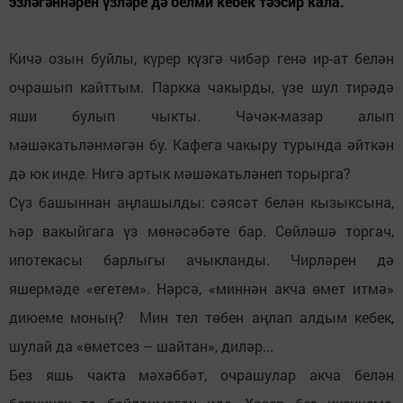
эзләгәннәрен үзләре дә белми кебек тәэсир кала.
Кичә озын буйлы, күрер күзгә чибәр генә ир-ат белән
очрашып кайттым. Паркка чакырды, үзе шул тирәдә
яши булып чыкты. Чәчәк-мазар алып
мәшәкатьләнмәгән бу. Кафега чакыру турында әйткән
дә юк инде. Нигә артык мәшәкатьләнеп торырга?
Сүз башыннан аңлашылды: сәясәт белән кызыксына,
һәр вакыйгага үз мөнәсәбәте бар. Сөйләшә торгач,
ипотекасы барлыгы ачыкланды. Чирләрен дә
яшермәде «егетем». Нәрсә, «миннән акча өмет итмә»
диюеме моның? Мин тел төбен аңлап алдым кебек,
шулай да «өметсез – шайтан», диләр...
Без яшь чакта мәхәббәт, очрашулар акча белән