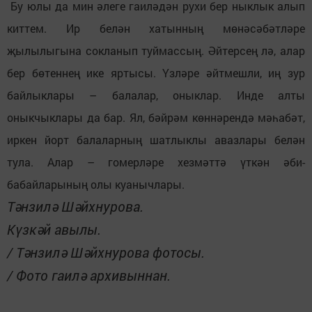
Бу юлы да мин әлеге гаиләдән рухи бер ныклык алып
киттем. Ир белән хатынның мөнәсәбәтләре
җылылыгына сокланып туймассың. Әйтерсең лә, алар
бер бөтеннең ике яртысы. Үзләре әйтмешли, иң зур
байлыклары – балалар, оныклар. Инде алты
оныкчыклары да бар. Ял, бәйрәм көннәрендә мәһабәт,
иркен йорт балаларның шатлыклы авазлары белән
тула. Алар – гомерләре хезмәттә үткән әби-
бабайларының олы куанычлары.
Тәнзилә Шәйхнурова.
Күзкәй авылы.
/ Тәнзилә Шәйхнурова фотосы.
/ Фото гаилә архивыннан.