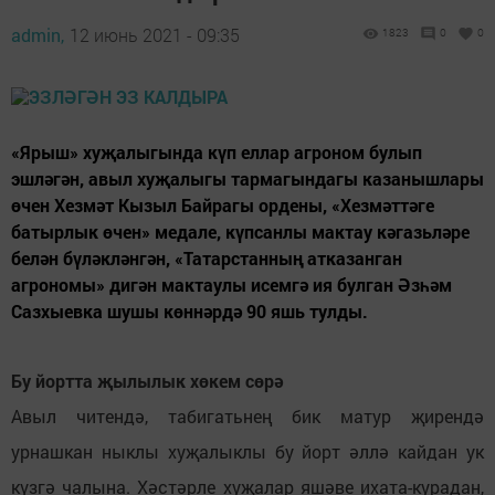
admin,
12 июнь 2021 - 09:35
1823
0
0
«Ярыш» хуҗалыгында күп еллар агроном булып
эшләгән, авыл хуҗалыгы тармагындагы казанышлары
өчен Хезмәт Кызыл Байрагы ордены, «Хезмәттәге
батырлык өчен» медале, күпсанлы мактау кәгазьләре
белән бүләкләнгән, «Татарстанның атказанган
агрономы» дигән мактаулы исемгә ия булган Әзһәм
Сазхыевка шушы көннәрдә 90 яшь тулды.
Бу йортта җылылык хөкем сөрә
Авыл читендә, табигатьнең бик матур җирендә
урнашкан ныклы хуҗалыклы бу йорт әллә кайдан ук
күзгә чалына. Хәстәрле хуҗалар яшәве ихата-курадан,