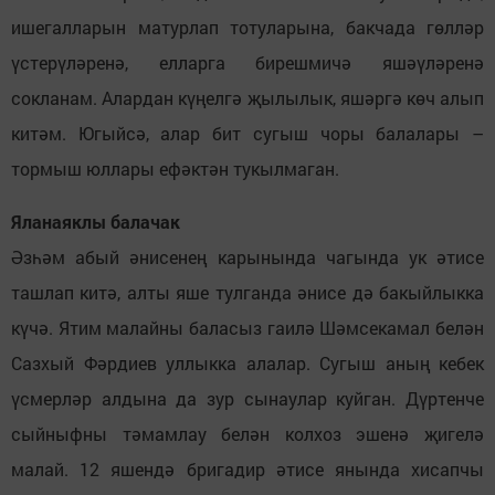
ишегалларын матурлап тотуларына, бакчада гөлләр
үстерүләренә, елларга бирешмичә яшәүләренә
сокланам. Алардан күңелгә җылылык, яшәргә көч алып
китәм. Югыйсә, алар бит сугыш чоры балалары –
тормыш юллары ефәктән тукылмаган.
Яланаяклы балачак
Әзһәм абый әнисенең карынында чагында ук әтисе
ташлап китә, алты яше тулганда әнисе дә бакыйлыкка
күчә. Ятим малайны баласыз гаилә Шәмсекамал белән
Сазхый Фәрдиев уллыкка алалар. Сугыш аның кебек
үсмерләр алдына да зур сынаулар куйган. Дүртенче
сыйныфны тәмамлау белән колхоз эшенә җигелә
малай. 12 яшендә бригадир әтисе янында хисапчы