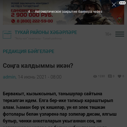
3
Автоматическое закрытие баннера через
ТУКАЙ РАЙОНЫ ХӘБӘРЛӘРЕ
16+
"Якты юл" газетасы - Тукай районы
РЕДАКЦИЯ БӘЙГЕЛӘРЕ
Соңга калдыммы икән?
admin,
14 июнь 2021 - 08:00
1230
0
0
Бервакыт, кызыксынып, танышулар сайтына
теркәлгән идем. Елга бер-ике тапкыр караштырып
алам. Һаман бер үк кешеләр, ун ел элек төшкән
фотолары белән үзләренә пар эзлиләр дисәм, ялгыш
булыр, чөнки анкеталарын укыганнан соң, ни