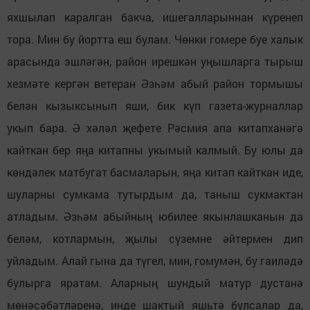
яхшылап каралган бакча, ишегалларыннан күренеп
тора. Мин бу йортта еш булам. Чөнки гомере буе халык
арасында эшләгән, район ирешкән уңышларга тырыш
хезмәте кергән ветеран Әзһәм абый район тормышы
белән кызыксынып яши, бик күп газета-журналлар
укып бара. Ә хәләл җефете Рәсмия апа китапханәгә
кайткан бер яңа китапны укымый калмый. Бу юлы да
көндәлек матбугат басмаларын, яңа китап кайткан иде,
шуларны сумкама тутырдым да, таныш сукмактан
атладым. Әзһәм абыйның юбилее якынлашканын да
беләм, котлармын, җылы сүземне әйтермен дип
уйладым. Алай гына да түгел, мин, гомумән, бу гаиләдә
булырга яратам. Аларның шундый матур дустанә
мөнәсәбәтләренә, инде шактый яшьтә булсалар да,