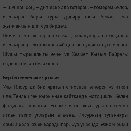
– Шуннан соң, – дип искә ала ветеран, – гомерем булса,
игеннәрне бары туры урдыру юлы белән генә
җыячакмын дип сүз бирдем.
Ниһаять, уртак тырыш хезмәт, эзләнүләр аша хуҗалык
игеннәрнең гектарыннан 40 центнер уңыш алуга ирешә.
Шушы тырышлыгы өчен ул Хезмәт Кызыл Байрагы
ордены белән бүләкләнә.
Бер бөтеннең ике яртысы
Улы Илсур да бик яратып әтисенең һөнәрен үз иткән
иде. Төнлә иген кырыннан кайтканда мотоциклы белән
фаҗигагә юлыкты. Егерме елга якын урын өстендә
яткан газиз улларын ата-ана, Илсурның туганнары
сабый бала кебек карадылар. Сүз уңаенда, Әзһәм абый