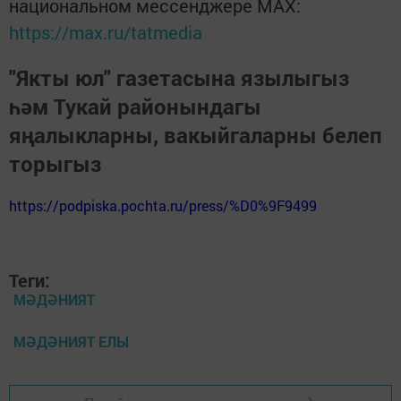
национальном мессенджере MАХ:
https://max.ru/tatmedia
"Якты юл" газетасына язылыгыз
һәм Тукай районындагы
яңалыкларны, вакыйгаларны белеп
торыгыз
https://podpiska.pochta.ru/press/%D0%9F9499
Теги:
МӘДӘНИЯТ
МӘДӘНИЯТ ЕЛЫ