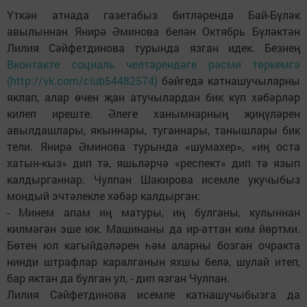
Үткән атнада газетабыз битләрендә Бай-Бүләк
авылыннан Янирә Әминова белән Октябрь Бүләктән
Лилия Сәйфетдинова турында язган идек. Безнең
Вконтакте социаль челтәрендәге рәсми төркемгә
(http://vk.com/club54482574)
бәйгедә катнашучыларны
яклап, алар өчен җан атучылардан бик күп хәбәрләр
килеп иреште. Әлеге ханымнарның җиңүләрен
авылдашлары, якыннары, туганнары, танышлары бик
тели. Янирә Әминова турында «шумахер», «иң оста
хатын-кыз» дип тә, яшьләрчә «респект» дип тә язып
калдырганнар. Чулпан Шакирова исемле укучыбыз
мондый эчтәлекле хәбәр калдырган:
- Минем апам иң матуры, иң булганы, кулыннан
килмәгән эше юк. Машинаны да ир-аттан ким йөртми.
Бөтен юл кагыйдәләрен һәм аларны бозган очракта
нинди штрафлар каралганын яхшы белә, шулай итеп,
бар яктан да булган ул, - дип язган Чулпан.
Лилия Сәйфетдинова исемле катнашучыбызга да