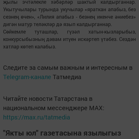
җылы эчтәлекле хәбәрләр шактый калдырганнар.
Укытучылары турында укучылар «яраткан апабыз, без
сезнең өчен», «Лилия апабыз - безнең икенче әниебез»
дигән матур теләкләр дә язып калдырганнар.
Сөйкемле туташлар, гүзәл хатын-кызларыбыз,
конкурсыбызның дәвам итүен искәртеп үтәбез. Сездән
хатлар көтеп калабыз.
Следите за самым важным и интересным в
Telegram-канале
Татмедиа
Читайте новости Татарстана в
национальном мессенджере MАХ:
https://max.ru/tatmedia
"Якты юл" газетасына язылыгыз