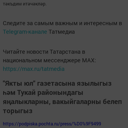
тәкъдим итәчәкләр.
Следите за самым важным и интересным в
Telegram-канале
Татмедиа
Читайте новости Татарстана в
национальном мессенджере MАХ:
https://max.ru/tatmedia
"Якты юл" газетасына язылыгыз
һәм Тукай районындагы
яңалыкларны, вакыйгаларны белеп
торыгыз
https://podpiska.pochta.ru/press/%D0%9F9499