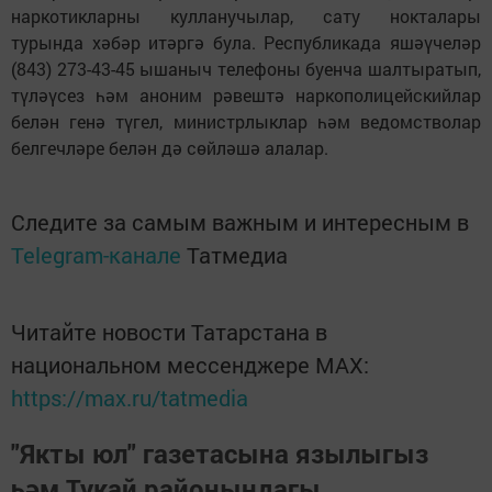
наркотикларны кулланучылар, сату нокталары
турында хәбәр итәргә була. Республикада яшәүчеләр
(843) 273-43-45 ышаныч телефоны буенча шалтыратып,
түләүсез һәм аноним рәвештә наркополицейскийлар
белән генә түгел, министрлыклар һәм ведомстволар
белгечләре белән дә сөйләшә алалар.
Следите за самым важным и интересным в
Telegram-канале
Татмедиа
Читайте новости Татарстана в
национальном мессенджере MАХ:
https://max.ru/tatmedia
"Якты юл" газетасына язылыгыз
һәм Тукай районындагы