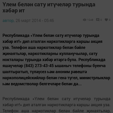
Үлем белән сату итүчеләр турында
хәбәр ит
автор,
26 март 2014 - 05:46
1248
0
0
Республикада «Үлем белән сату итүчеләр турында
хәбәр ит!» дип аталган наркотикларга каршы акция
уза. Телефон аша наркотиклар белән бәйле
җинаятьләр, наркотикларны кулланучылар, сату
нокталары турында хәбәр итәргә була. Республикада
яшәүчеләр (843) 273-43-45 ышаныч телефоны буенча
шалтыратып, түләүсез һәм аноним рәвештә
наркополицейскийлар белән генә түгел, министрлыклар
һәм ведомстволар белгечләре белән дә...
Республикада «Үлем белән сату итүчеләр турында
хәбәр ит!» дип аталган наркотикларга каршы акция уза.
Телефон аша наркотиклар белән бәйле җинаятьләр,