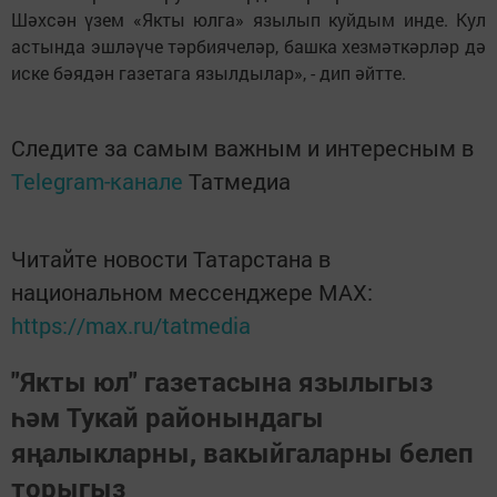
Шәхсән үзем «Якты юлга» язылып куйдым инде. Кул
астында эшләүче тәрбиячеләр, башка хезмәткәрләр дә
иске бәядән газетага язылдылар», - дип әйтте.
Следите за самым важным и интересным в
Telegram-канале
Татмедиа
Читайте новости Татарстана в
национальном мессенджере MАХ:
https://max.ru/tatmedia
"Якты юл" газетасына язылыгыз
һәм Тукай районындагы
яңалыкларны, вакыйгаларны белеп
торыгыз