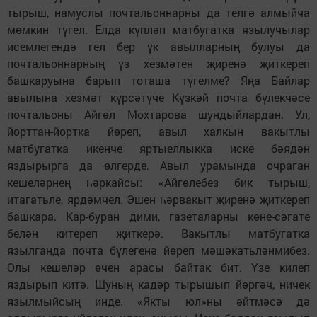
тырыш, намуслы почтальоннарны да телгә алмыйча
мөмкин түгел. Елда күпләп матбугатка язылучылар
исемлегендә гел бер үк авылларның булуы да
почтальоннарның үз хезмәтен җиренә җиткереп
башкаруына барып тоташа түгелме? Яңа Байлар
авылына хезмәт күрсәтүче Күзкәй почта бүлекчәсе
почтальоны Айгөл Мохтарова шундыйлардан. Ул,
йорттан-йортка йөреп, авыл халкын вакытлы
матбугатка икенче яртыеллыкка иске бәядән
яздырырга да өлгерде. Авыл урамында очраган
кешеләрнең һәркайсы: «Айгөлебез бик тырыш,
итагатьле, ярдәмчел. Эшен һәрвакыт җиренә җиткереп
башкара. Кар-буран дими, газеталарны көне-сәгате
белән китереп җиткерә. Вакытлы матбугатка
язылганда почта бүлегенә йөреп мәшәкатьләнмибез.
Олы кешеләр өчен арасы байтак бит. Үзе килеп
яздырып китә. Шуның кадәр тырышып йөргәч, ничек
язылмыйсың инде. «Якты юл»ны әйтмәсә дә