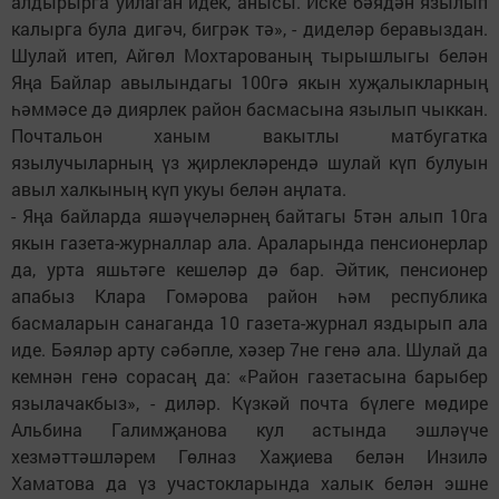
алдырырга уйлаган идек, анысы. Иске бәядән язылып
калырга була дигәч, бигрәк тә», - диделәр беравыздан.
Шулай итеп, Айгөл Мохтарованың тырышлыгы белән
Яңа Байлар авылындагы 100гә якын хуҗалыкларның
һәммәсе дә диярлек район басмасына язылып чыккан.
Почтальон ханым вакытлы матбугатка
язылучыларның үз җирлекләрендә шулай күп булуын
авыл халкының күп укуы белән аңлата.
- Яңа байларда яшәүчеләрнең байтагы 5тән алып 10га
якын газета-журналлар ала. Араларында пенсионерлар
да, урта яшьтәге кешеләр дә бар. Әйтик, пенсионер
апабыз Клара Гомәрова район һәм республика
басмаларын санаганда 10 газета-журнал яздырып ала
иде. Бәяләр арту сәбәпле, хәзер 7не генә ала. Шулай да
кемнән генә сорасаң да: «Район газетасына барыбер
язылачакбыз», - диләр. Күзкәй почта бүлеге мөдире
Альбина Галимҗанова кул астында эшләүче
хезмәттәшләрем Гөлназ Хаҗиева белән Инзилә
Хаматова да үз участокларында халык белән эшне