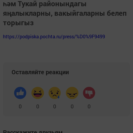
һәм Тукай районындагы
яңалыкларны, вакыйгаларны белеп
торыгыз
https://podpiska.pochta.ru/press/%D0%9F9499
Оставляйте реакции
0
0
0
0
0
Расскажите друзьям