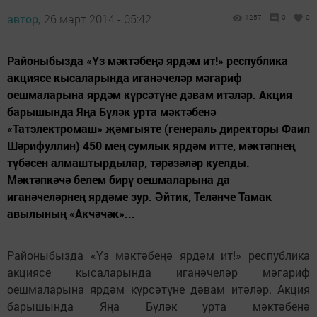
автор,
26 март 2014 - 05:42
1257
0
0
Районыбызда «Үз мәктәбеңә ярдәм ит!» республика
акциясе кысаларында иганәчеләр мәгариф
оешмаларына ярдәм күрсәтүне дәвам итәләр. Акция
барышында Яңа Бүләк урта мәктәбенә
«Татэлектромаш» җәмгыяте (генераль директоры Фаил
Шәрифуллин) 450 мең сумлык ярдәм итте, мәктәпнең
түбәсен алмаштырдылар, тәрәзәләр куелды.
Мәктәпкәчә белем бирү оешмаларына да
иганәчеләрнең ярдәме зур. Әйтик, Теләнче Тамак
авылының «Акчәчәк»...
Районыбызда «Үз мәктәбеңә ярдәм ит!» республика
акциясе кысаларында иганәчеләр мәгариф
оешмаларына ярдәм күрсәтүне дәвам итәләр. Акция
барышында Яңа Бүләк урта мәктәбенә