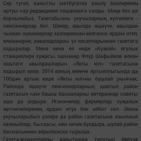
Сер түгел, вакытлы матбугатка язылу бәяләренең
артуы һәр редакцияне пошаманга салды. Моңа без дә
борчылабыз. Газетабызны укучыларның күпчелеге -
пенсионерлар бит. Шөкер, авылда яшәүче, авылдан
чыккан эшмәкәрләр хәлләреннән килгәнчә ярдәм итеп,
өлкәннәрне, инвалидларны үз хисапларыннан газетага
яздыралар. Менә ничә ел инде «Күзкәй» ягулык
станцияләре хуҗасы, эшмәкәр Флүр Шәфыйков өлкән
яшьтәге авылдашларын «Якты юл» газетасына
яздырып килә. 2014 елның икенче яртыеллыгында да
100дән артык кеше «Якты юл»ны бушлай укыячак.
Районда яшәүче пенсионерларның шактые район
газетасын һәм башка басмаларны ветераннар советы
аша да алдыра. Иганәчеләр, фермерлар, хуҗалык
җитәкчеләренең ярдәм итүе бик әйбәт хәл. Әмма
укучыларыбыз үзләре дә район газетасына язылмый
калмыйлар. Кыскасы, кем ничек булдыра, шулай район
басмасыннан аерылмаска тырыша.
Газета-журналларны вакытында таратып йөрүче