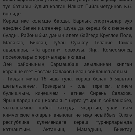
туе батыры булып калган Илшат Гыйльметдинов һ.б.
бар иде.
Көрәш ике келәмдә барды. Барлык спортчылар зур
әзерлек белән килгәннәр, шуңа да көрәш бик киеренке
булды. Районыбыз данын әлеге бәйгедә Круглое Поле,
Мәләкәс, Биклән, Түбән Суыксу, Теләнче Тамак
авыллары, «Татарстан» совхозы, Яңа, Комсомолец
поселоклары спортчылары яклады.
Зәй районының Сармашбаш авылыннан килгән
көрәшче егет Рөстәм Сәлахов белән сөйләшеп алдым.
- Тиздән миңа 15 яшь тула, көрәш белән 6 яшьтән
шөгыльләнәм. Тренерым - олы терәгем, минем
булышчым, киңәшчем - әтием Сирень Сәлахов.
Ярышлардан соң һәрвакыт бергә утырып сөйләшәбез,
чыгышымны кабат хәтердә яңартып, уңай һәм
кимчелекле якларын ачыклап нәтиҗә ясыйбыз. Әлегә
республика күләмендәге көрәш турнирларында
катнаштым. Актаныш, Мамадыш, Биектау