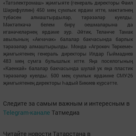
«Татэлектромаш» җәмгыяте (генераль директоры Фаил
Шәрифуллин) 450 мең сумлык ярдәм итте, мәктәпнең
түбәсен алмаштырдылар, тәрәзәләр куелды.
Мәктәпкәчә белем бирү оешмаларына да
иганәчеләрнең ярдәме зур. Әйтик, Теләнче Тамак
авылының «Акчәчәк» балалар бакчасында барлык
тәрәзәләр алмаштырылды. Монда «Агрокөч Төркеме»
җәмгыятенең генераль директоры Илдар Гыймадиев
483 мең сумга булышлык итте. Яңа поселогының
«Каенкай» балалар бакчасында шулай ук яңа пластик
тәрәзәләр куелды. 500 мең сумлык ярдәмне СМУ-26
җәмгыятенең директоры Һадый Бикиев күрсәтте.
Следите за самым важным и интересным в
Telegram-канале
Татмедиа
Читайте новости Татарстана в