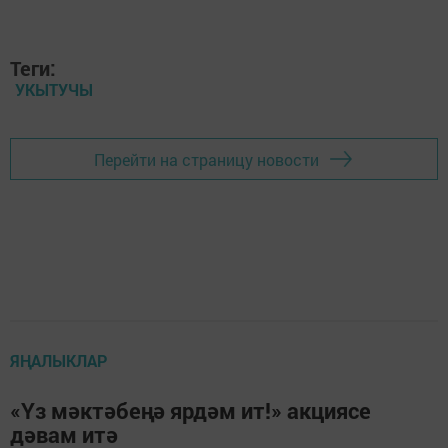
Теги:
УКЫТУЧЫ
Перейти на страницу новости
ЯҢАЛЫКЛАР
«Үз мәктәбеңә ярдәм ит!» акциясе
дәвам итә