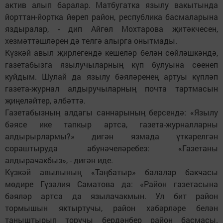
актив алып баралар. Матбугатка язылу вакытында
йорттан-йортка йөреп район, республика басмаларына
яздыралар, - дип Айгөл Мохтарова җитәкчесен,
хезмәттәшләрен дә телгә алырга онытмады.
Күзкәй авыл җирлегендә кешеләр белән сөйләшкәндә,
газетабызга язылучыларның күп булуына сөенеп
куйдым. Шулай да язылу бәяләренең артуы күпләп
газета-журнал алдыручыларның почта тартмасын
җиңеләйтер, әлбәттә.
Газетабызның алдагы саннарының берсендә: «Язылу
бәясе ике тапкыр артса, газета-журналларны
алдырырлармы?» дигән язмада үткәрелгән
сораштыруда абунәчеләребез: «Газетаны
алдырачакбыз», - дигән иде.
Күзкәй авылының «Таңбатыр» балалар бакчасы
мөдире Гүзәлия Саматова да: «Район газетасына
бәяләр артса да язылачакмын. Ул бит район
тормышын яктыртучы, район хәбәрләре белән
таныштырып торучы бердәнбер район басмасы.