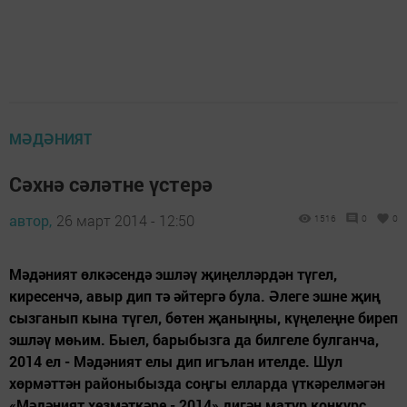
МӘДӘНИЯТ
Сәхнә сәләтне үстерә
автор,
26 март 2014 - 12:50
1516
0
0
Мәдәният өлкәсендә эшләү җиңелләрдән түгел,
киресенчә, авыр дип тә әйтергә була. Әлеге эшне җиң
сызганып кына түгел, бөтен җаныңны, күңелеңне биреп
эшләү мөһим. Быел, барыбызга да билгеле булганча,
2014 ел - Мәдәният елы дип игълан ителде. Шул
хөрмәттән районыбызда соңгы елларда үткәрелмәгән
«Мәдәният хезмәткәре - 2014» дигән матур конкурс