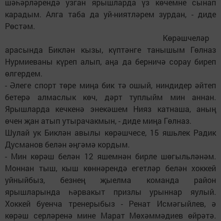
шәһәрләрендә узган ярышларда үз көчемне сынап
карадым. Алга таба да уй-ниятләрем зурдан, - диде
Рөстәм.
Көрәшчеләр
арасында Биклән кызы, күптәнге танышым Гөлназ
Нурмиеваны күреп алып, аңа да берничә сорау биреп
өлгердем.
- Әлеге спорт төре миңа бик тә ошый, ниндидер әйтеп
бетерә алмаслык көч, дәрт туплыйм мин аннан.
Ярышларда кечкенә энекәшем Нияз катнаша, аның
өчен җан атып утырачакмын, - диде миңа Гөлназ.
Шулай ук Биклән авылы көрәшчесе, 15 яшьлек Радик
Дусманов белән әңгәмә кордым.
- Мин көрәш белән 12 яшемнән бирле шөгыльләнәм.
Моннан тыш, кыш көннәрендә егетләр белән хоккей
уйныйбыз, безнең җыелма команда район
ярышларында һәрвакыт призлы урыннар яулый.
Хоккей буенча тренерыбыз - Ренат Исмәгыйлев, ә
көрәш серләренә мине Марат Мөхәммәдиев өйрәтә.