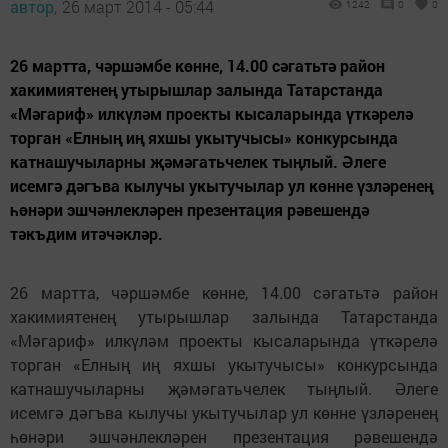
автор,
26 март 2014 - 05:44
1242
0
0
26 мартта, чәршәмбе көнне, 14.00 сәгатьтә район
хакимиятенең утырышлар залында Татарстанда
«Мәгариф» илкүләм проекты кысаларында үткәрелә
торган «Елның иң яхшы укытучысы» конкурсында
катнашучыларны җәмәгатьчелек тыңлый. Әлеге
исемгә дәгъва кылучы укытучылар ул көнне үзләренең
һөнәри эшчәнлекләрен презентация рәвешендә
тәкъдим итәчәкләр.
26 мартта, чәршәмбе көнне, 14.00 сәгатьтә район
хакимиятенең утырышлар залында Татарстанда
«Мәгариф» илкүләм проекты кысаларында үткәрелә
торган «Елның иң яхшы укытучысы» конкурсында
катнашучыларны җәмәгатьчелек тыңлый. Әлеге
исемгә дәгъва кылучы укытучылар ул көнне үзләренең
һөнәри эшчәнлекләрен презентация рәвешендә