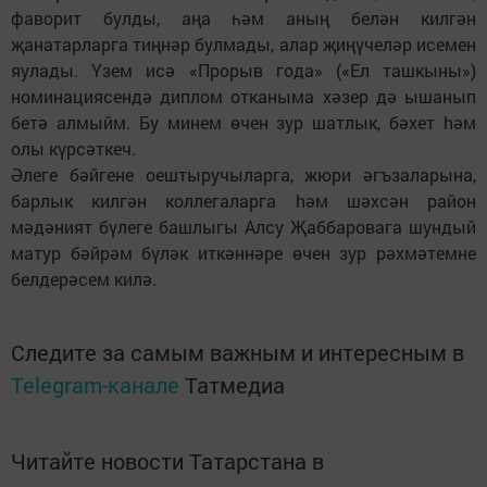
фаворит булды, аңа һәм аның белән килгән
җанатарларга тиңнәр булмады, алар җиңүчеләр исемен
яулады. Үзем исә «Прорыв года» («Ел ташкыны»)
номинациясендә диплом отканыма хәзер дә ышанып
бетә алмыйм. Бу минем өчен зур шатлык, бәхет hәм
олы күрсәткеч.
Әлеге бәйгене оештыручыларга, жюри әгъзаларына,
барлык килгән коллегаларга hәм шәхсән район
мәдәният бүлеге башлыгы Алсу Җаббаровага шундый
матур бәйрәм бүләк иткәннәре өчен зур рәхмәтемне
белдерәсем килә.
Следите за самым важным и интересным в
Telegram-канале
Татмедиа
Читайте новости Татарстана в