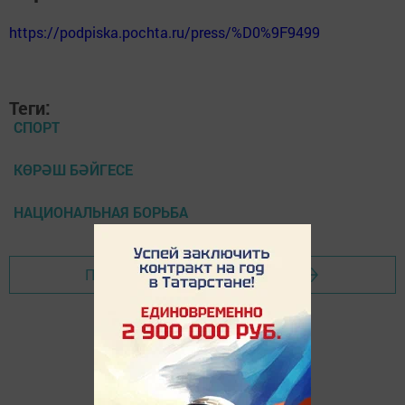
https://podpiska.pochta.ru/press/%D0%9F9499
Теги:
СПОРТ
КӨРӘШ БӘЙГЕСЕ
НАЦИОНАЛЬНАЯ БОРЬБА
Перейти на страницу новости