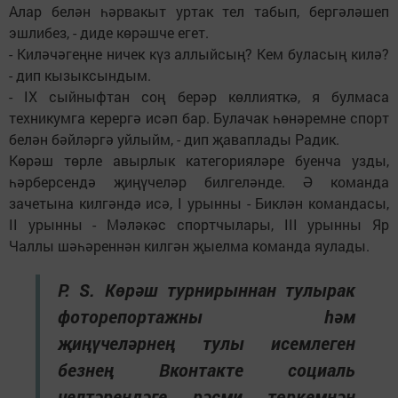
Алар белән һәрвакыт уртак тел табып, бергәләшеп
эшлибез, - диде көрәшче егет.
- Киләчәгеңне ничек күз аллыйсың? Кем буласың килә?
- дип кызыксындым.
- IX сыйныфтан соң берәр көллияткә, я булмаса
техникумга керергә исәп бар. Булачак һөнәремне спорт
белән бәйләргә уйлыйм, - дип җаваплады Радик.
Көрәш төрле авырлык категорияләре буенча узды,
һәрберсендә җиңүчеләр билгеләнде. Ә команда
зачетына килгәндә исә, I урынны - Биклән командасы,
II урынны - Мәләкәс спортчылары, III урынны Яр
Чаллы шәһәреннән килгән җыелма команда яулады.
P. S. Көрәш турнирыннан тулырак
фоторепортажны һәм
җиңүчеләрнең тулы исемлеген
безнең Вконтакте социаль
челтәрендәге рәсми төркемнән