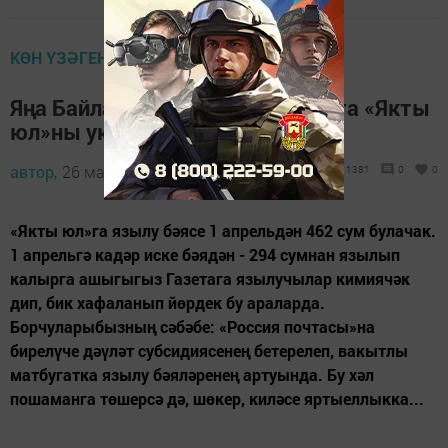
КӨН ҮЗӘГЕНДӘ
Яңа Байлар авылында һәр йортта «Якты
юл»ны укыячаклар
автор,
26 март 2014 - 05:48
1381
0
0
«Якты юл»га язылу бәясе 1 апрельдән 462 сум булачак.
1 апрельгә кадәр иске бәядән - 294 сумнан язылып
калырга ашыгыгыз Газетага язылучылар кимиячәк
дип, бик хафаланып йөрдек бу араларда.
Борчуларыбызның сәбәбе: «Россия почтасы»на
бирелүче дәүләт субсидиясенең бетерелеп, вакытлы
матбугатка язылу бәяләренең артуында. Бу хәл
пошаманга төшерсә дә, шөкер, киләсе яртыеллыкка...