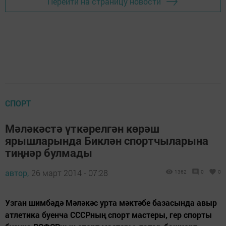
Перейти на страницу новости
СПОРТ
Мәләкәстә үткәрелгән көрәш
ярышларында Биклән спортчыларына
тиңнәр булмады
автор,
26 март 2014 - 07:28
1362
0
0
Узган шимбәдә Мәләкәс урта мәктәбе базасында авыр
атлетика буенча СССРның спорт мастеры, гер спорты