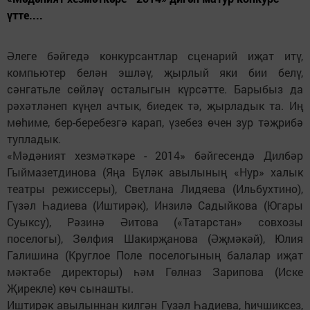
үтте....
Әлеге бәйгедә конкурсантлар сценарий иҗат итү,
компьютер белән эшләү, җырлый яки бии белү,
сәнгатьле сөйләү осталыгын күрсәтте. Барыбыз да
рәхәтләнеп күңел ачтык, биедек тә, җырладык та. Иң
мөhиме, бер-беребезгә карап, үзебез өчен зур тәҗрибә
тупладык.
«Мәдәният хезмәткәре - 2014» бәйгесендә Дилбәр
Гыймазетдинова (Яңа Бүләк авылының «Нур» халык
театры режиссеры), Светлана Лидяева (Ильбухтино),
Гүзәл Һадиева (Иштирәк), Инзилә Садыйкова (Югары
Суыксу), Рәзинә Әитова («Татарстан» совхозы
поселогы), Зөлфия Шакирҗанова (Әҗмәкәй), Юлия
Галишина (Круглое Поле поселогының балалар иҗат
мәктәбе директоры) һәм Гөлназ Зарипова (Иске
Җирекле) көч сынашты.
Иштирәк авылыннан килгән Гүзәл Һадиева, hичшиксез,