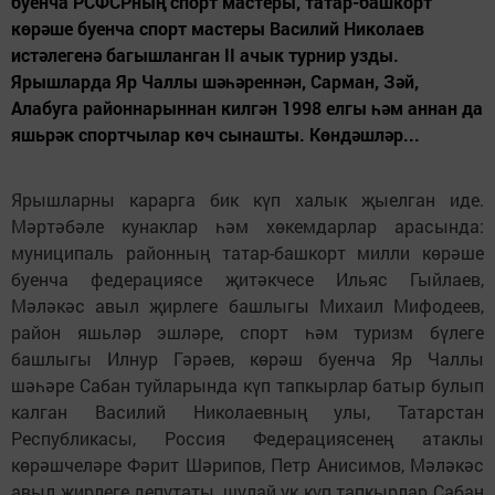
буенча РСФСРның спорт мастеры, татар-башкорт
көрәше буенча спорт мастеры Василий Николаев
истәлегенә багышланган II ачык турнир узды.
Ярышларда Яр Чаллы шәһәреннән, Сарман, Зәй,
Алабуга районнарыннан килгән 1998 елгы һәм аннан да
яшьрәк спортчылар көч сынашты. Көндәшләр...
Ярышларны карарга бик күп халык җыелган иде.
Мәртәбәле кунаклар һәм хөкемдарлар арасында:
муниципаль районның татар-башкорт милли көрәше
буенча федерациясе җитәкчесе Ильяс Гыйлаев,
Мәләкәс авыл җирлеге башлыгы Михаил Мифодеев,
район яшьләр эшләре, спорт һәм туризм бүлеге
башлыгы Илнур Гәрәев, көрәш буенча Яр Чаллы
шәһәре Сабан туйларында күп тапкырлар батыр булып
калган Василий Николаевның улы, Татарстан
Республикасы, Россия Федерациясенең атаклы
көрәшчеләре Фәрит Шәрипов, Петр Анисимов, Мәләкәс
авыл җирлеге депутаты, шулай ук күп тапкырлар Сабан