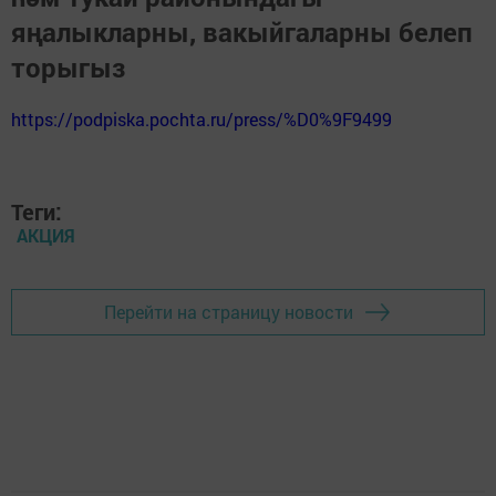
яңалыкларны, вакыйгаларны белеп
торыгыз
https://podpiska.pochta.ru/press/%D0%9F9499
Теги:
АКЦИЯ
Перейти на страницу новости