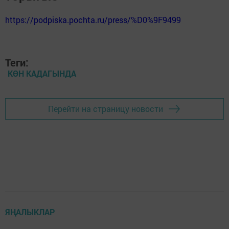
https://podpiska.pochta.ru/press/%D0%9F9499
Теги:
КӨН КАДАГЫНДА
Перейти на страницу новости
ЯҢАЛЫКЛАР