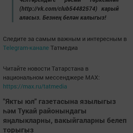
(http://vk.com/club54482574) карый
аласыз. Безнең белән калыгыз!
Следите за самым важным и интересным в
Telegram-канале
Татмедиа
Читайте новости Татарстана в
национальном мессенджере MАХ:
https://max.ru/tatmedia
"Якты юл" газетасына язылыгыз
һәм Тукай районындагы
яңалыкларны, вакыйгаларны белеп
торыгыз