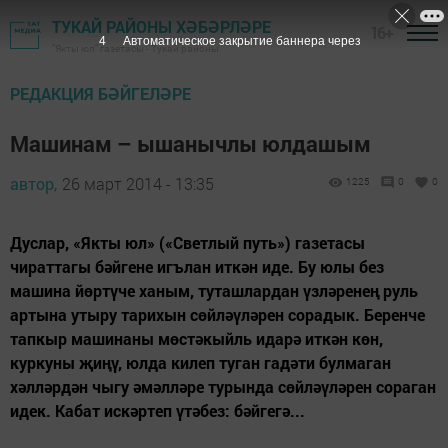
ТУКАЙ РАЙОНЫ ХӘБӘРЛӘРЕ
16+
3
Автоматическое закрытие баннера через
"Якты юл" газетасы - Тукай районы
РЕДАКЦИЯ БӘЙГЕЛӘРЕ
Машинам – ышанычлы юлдашым
автор,
26 март 2014 - 13:35
1225
0
0
Дуслар, «Якты юл» («Светлый путь») газетасы
чираттагы бәйгене игълан иткән иде. Бу юлы без
машина йөртүче ханым, туташлардан үзләренең руль
артына утыру тарихын сөйләүләрен сорадык. Беренче
тапкыр машинаны мөстәкыйль идарә иткән көн,
куркуны җиңү, юлда килеп туган гадәти булмаган
хәлләрдән чыгу әмәлләре турында сөйләүләрен сораган
идек. Кабат искәртеп үтәбез: бәйгегә...