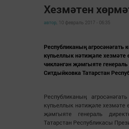
Хезмәтен хөрмә
автор,
10 февраль 2017 - 06:35
Республиканың агросәнәгать 
күпьеллык нәтиҗәле хезмәте
чикләнгән җәмгыяте генерал
Ситдыйковка Татарстан Респу
Республиканың агросәнәгат
күпьеллык нәтиҗәле хезмәте 
җәмгыяте генераль дирек
Татарстан Республикасы През