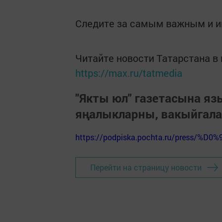
Следите за самым важным и 
Читайте новости Татарстана 
https://max.ru/tatmedia
"Якты юл" газетасына я
яңалыкларны, вакыйгал
https://podpiska.pochta.ru/press/%D0%
Перейти на страницу новости