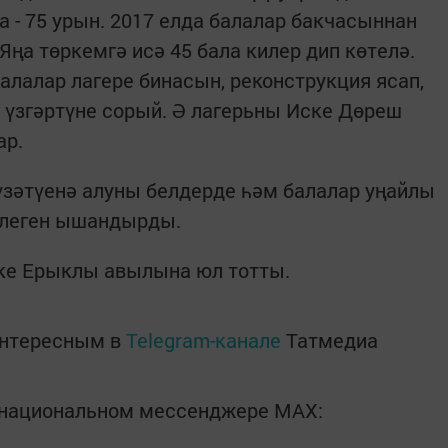
ча - 75 урын. 2017 елда балалар бакчасыннан
Яңа төркемгә исә 45 бала килер дип көтелә.
алалар лагере бинасын, реконструкция ясап,
 үзгәртүне сорый. Ә лагерьны Иске Дөреш
ар.
үзәтүенә алуны белдерде һәм балалар уңайлы
шлеген ышандырды.
ке Ерыклы авылына юл тотты.
интересным в
Telegram-канале
Татмедиа
в национальном мессенджере MАХ: