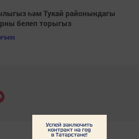
зылыгыз һәм Тукай районындагы
арны белеп торыгыз
9F9499