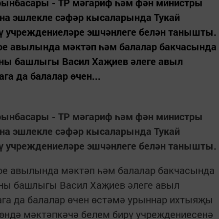
рынбасары - ТР мәгариф һәм фән министры
ына эшлекле сәфәр кысаларында Тукай
ү учреждениеләре эшчәнлеге белән танышты.
ое авылында мәктәп һәм балалар бакчасында
оны башлыгы Васил Хаҗиев әлеге авыл
га да балалар өчен...
рынбасары - ТР мәгариф һәм фән министры
ына эшлекле сәфәр кысаларында Тукай
ү учреждениеләре эшчәнлеге белән танышты.
ое авылында мәктәп һәм балалар бакчасында
оны башлыгы Васил Хаҗиев әлеге авыл
ага да балалар өчен өстәмә урыннар ихтыяҗы
 көндә мәктәпкәчә белем бирү учреждениесенә