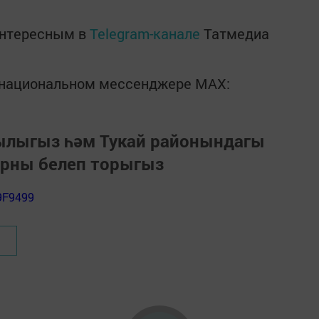
интересным в
Telegram-канале
Татмедиа
в национальном мессенджере MАХ:
зылыгыз һәм Тукай районындагы
арны белеп торыгыз
9F9499