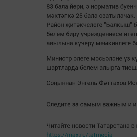
83 бала йөри, ә норматив буен
мәктәпкә 25 бала озатылачак. 
Район җитәкчелеге "Балкыш" б
белем бирү учреждениесе итеп
авылына күчерү мөмкинлеге б
Министр әлеге мәсьәләне үз к
шартларда белем алырга тие
Соңыннан Энгель Фәттахов Ис
Следите за самым важным и 
Читайте новости Татарстана 
https://max.ru/tatmedia