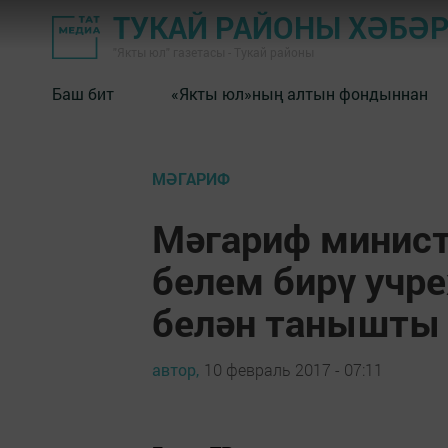
ТУКАЙ РАЙОНЫ ХӘБӘ
"Якты юл" газетасы - Тукай районы
Баш бит
«Якты юл»ның алтын фондыннан
МӘГАРИФ
Мәгариф минист
белем бирү учр
белән танышты
автор,
10 февраль 2017 - 07:11