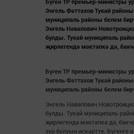
Бүген ТР премьер-министры у
Энгель Фәттахов Тукай район
муниципаль районы белем бир
Энгель Нәвапович Новотроицк
булды. Тукай муниципаль рай
җирлегендә мәктәпкә дә, бакча
Бүген ТР премьер-министры у
Энгель Фәттахов Тукай район
муниципаль районы белем бир
Энгель Нәвапович Новотроицк
булды. Тукай муниципаль рай
җирлегендә мәктәпкә дә, бакч
зур булуын искәртте. Бүгенге