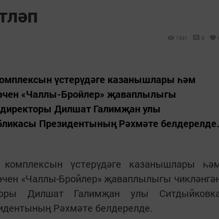
тләп
1041
0
комплексын үстерүдәге казанышлары һәм
 өчен «Чаллы-Бройлер» җаваплылыгы
ь директоры Дилшат Галимҗан улы
бликасы Президентының Рәхмәте белдерелде
ь комплексын үстерүдәге казанышлары һә
өчен «Чаллы-Бройлер» җаваплылыгы чикләнгә
торы Дилшат Галимҗан улы Ситдыйковк
идентының Рәхмәте белдерелде.