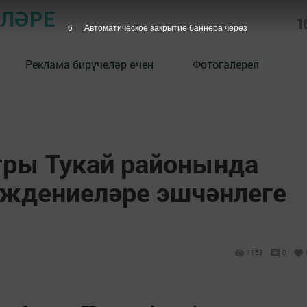
РЛӘРЕ
1
5
Автоматическое закрытие баннера через
Реклама бирүчеләр өчен
Фотогалерея
ры Тукай районында
еждениеләре эшчәнлеге
1153
0