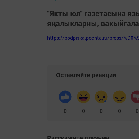
"Якты юл" газетасына я
яңалыкларны, вакыйгал
https://podpiska.pochta.ru/press/%D0%
Оставляйте реакции
0
0
0
0
0
Расскажите друзьям