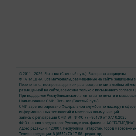
© 2011 - 2026. Якты юл (Светлый путь). Все права защищены.
© ТАТМЕДИА. Все материалы, размещенные на сайте, защищены з
Перепечатка, воспроизведение и распространение в любом объе
размещенной на сайте, возможна только с письменного согласия
При поддержке Республиканского агентства по печати и массов
Наименование СМИ: Якты юл (Светлый путь)
СМИ зарегистрировано Федеральной службой по надзору в сфере 
информационных технологий и массовых коммуникаций
запись о регистрации СМИ ЭЛ № ФС 77 - 90170 от 07.10.2025
ФИО главного редактора: Руководитель филиала АО "ТАТМЕДИА" 
Адрес редакции: 423807, Республика Татарстан, город Набережны
Телефон редакции: 8 (8552) 70-17-58 - редактор;