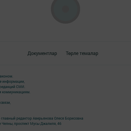
Документлар
Төрле темалар
аконом.
ме информации,
 редакций СМИ.
ым коммуникациям.
связи,
- главный редактор Аверьянова Олеся Борисовна
е Челны, проспект Мусы Джалиля, 46