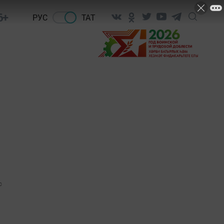
6+
РУС
ТАТ
0