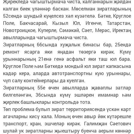
Җирекледә чагыштырмача чиста, калганнарын җәйдән
калган биек үләннәр баскан. Мөселман зиратларының
52сендә шундый күңелсез хәл күзәтелә. Бәтке, Круглое
Поле, Бакчасарай, Кызыл Юл, Игенче, Татарстан,
Новотроицкое, Күперле, Сәмәкәй, Сәет, Мерәс, Иректаң
авылларында чагыштырмача чиста.
Зиратларның 66сында хуҗалык бинасы бар, 25ендә
ремонт ясарга яки яңадан төзергә кирәк. Күмү
урыннарының 21енә генә асфальт яки таш юл бара.
Круглое Поле һәм Бәткедә мондый юл зират капкасына
кадәр керә, аларда автотранспортны кую урыннары,
чүп салу контейнерлары да куелган.
Зиратларның 55е өчен авылларда җаваплы затлар
билгеләнгән, 36сында күмү эшләрен имамнар һәм
җирлек башлыклары контрольдә тота.
Төп проблема булып зират территориясендә үскән карт
агачларны кисү кала. Моның өчен авыр йөк күтәрешле
транспорт, кран, эшчеләр кирәк. Галимҗан Сәетович
шулай ук зиратларны җыештыру буенча аерым көннәр