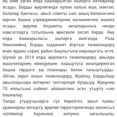
иң элек узган елда башкарылган эшләргә нәтиҗәләр
ясады. Борды җирлегендә күпме халык яши, мәктәп,
балалар бакчасы, авыл советы һәм аның биләмәсенә
кергән башка учреждениеләрнең эшчәнлегенә анализ
ясады, җирлек бюджеты акчаларының нинди
максатларга тотылуына җентекле хисап бирде. Яңа
елда башкарыласы эшләргә килгәндә, Роза
Николаевна, Борды мәдәният йортын төзекләндерү
өчен ярдәм сорап, район башлыгына мөрәҗәгать итте.
Шулай ук 2014 елда җирлектә төзекләндерү, авылда
яшәүчеләрнең көнкүрешен яхшыртуга юнәлдерелгән
башка төрдәге эш планнары белән таныштырды.
Әйтик, зират юлын төзекләндерү, Җәйләү, Бордыбаш
авылларында интернет челтәрләре булдыру, Җиңүнең
70 еллыгына һәйкәл әйләнәсенә агач утырту һәм
башкалар.
Залда утыручыларга сүз бирелгәч, авыл халкы
урамнарны яктырту, җирлек территориясендә законсыз
чүплекләр барлыкка килүенә кагылышлы