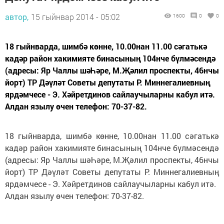
автор,
15 гыйнвар 2014 - 05:02
1600
0
0
18 гыйнварда, шимбә көнне, 10.00нан 11.00 сәгатькә
кадәр район хакимияте бинасының 104нче бүлмәсендә
(адресы: Яр Чаллы шәҺәре, М.Җәлил проспекты, 46нчы
йорт) ТР Дәүләт Советы депутаты Р. Миннегалиевның
ярдәмчесе - Э. Хәйретдинов сайлаучыларны кабул итә.
Алдан язылу өчен телефон: 70-37-82.
18 гыйнварда, шимбә көнне, 10.00нан 11.00 сәгатькә
кадәр район хакимияте бинасының 104нче бүлмәсендә
(адресы: Яр Чаллы шәҺәре, М.Җәлил проспекты, 46нчы
йорт) ТР Дәүләт Советы депутаты Р. Миннегалиевның
ярдәмчесе - Э. Хәйретдинов сайлаучыларны кабул итә.
Алдан язылу өчен телефон: 70-37-82.