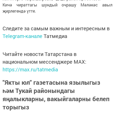
Кичә чираттагы шундый очрашу Мәләкәс авыл
җирлегендә үтте.
Следите за самым важным и интересным в
Telegram-канале
Татмедиа
Читайте новости Татарстана в
национальном мессенджере MАХ:
https://max.ru/tatmedia
"Якты юл" газетасына язылыгыз
һәм Тукай районындагы
яңалыкларны, вакыйгаларны белеп
торыгыз