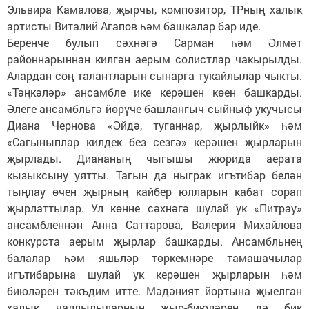
Эльвира Камалова, җырчы, композитор, ТРның халык
артисты Виталий Агапов һәм башкалар бар иде.
Беренче булып сәхнәгә Сарман һәм Әлмәт
районнарыннан килгән аерым солистлар чакырылды.
Алардан соң талантларын сынарга тукайлылар чыкты.
«Тәңкәләр» ансамбле ике керәшен көен башкарды.
Әлеге ансамбльгә йөрүче башлангыч сыйныф укучысы
Диана Чернова «Әйдә, туганнар, җырлыйк» һәм
«Сагыныплар килдек без сезгә» керәшен җырларын
җырлады. Диананың чыгышы жюрида аерата
кызыксыну уятты. Тагын да ныграк игътибар белән
тыңлау өчен җырның кайбер юлларын кабат сорап
җырлаттылар. Ул көнне сәхнәгә шулай ук «Питрау»
ансамбленнән Анна Саттарова, Валерия Михайлова
конкурста аерым җырлар башкарды. Ансамбльнең
балалар һәм яшьләр төркемнәре тамашачылар
игътибарына шулай ук керәшен җырларын һәм
биюләрен тәкъдим итте. Мәдәният йортына җыелган
халык чаллылыларның җыр-биюләрен дә бик