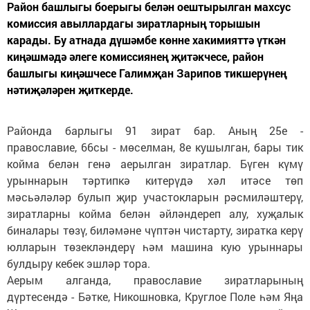
Район башлыгы боерыгы белән оештырылган махсус
комиссия авыллардагы зиратларның торышын
карады. Бу атнада дүшәмбе көнне хакимияттә үткән
киңәшмәдә әлеге комиссиянең җитәкчесе, район
башлыгы киңәшчесе Галимҗан Зарипов тикшерүнең
нәтиҗәләрен җиткерде.
Районда барлыгы 91 зират бар. Аның 25е -
православие, 66сы - мөселман, 8е кушылган, бары тик
койма белән генә аерылган зиратлар. Бүген күмү
урыннарын тәртипкә китерүдә хәл итәсе төп
мәсьәләләр булып җир участокларын рәсмиләштерү,
зиратларны койма белән әйләндереп алу, хуҗалык
биналары төзү, биләмәне чүптән чистарту, зиратка керү
юлларын төзекләндерү һәм машина кую урыннары
булдыру кебек эшләр тора.
Аерым алганда, православие зиратларының
дүртесендә - Бәтке, Никошновка, Круглое Поле һәм Яңа