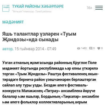
ТУКАЙ РАЙОНЫ ХӘБӘРЛӘРЕ
16+
"Якты юл" газетасы - Тукай районы
МӘДӘНИЯТ
Яшь талантлар үзләрен «Туым
Җондозы»нда сынады
автор,
15 гыйнвар 2014 - 07:49
1462
0
0
Узган атнаның җомгасында районның Круглое Поле
мәдәният йортында республикада һәр елны үткәрелә
торган «Туым Җондозы» Раштуа фестиваленең якын-
тирәдәге берничә район үзешчәннәрен берләштергән
сайлап алу туры узды. Бездән әлеге фестиваль-
конкурста Мәләкәснең «Питрау» ансамбленә йөрүче
балалар һәм яшьләр, Бордының «Тәңкәләр» ансамбле
һәм әлеге фольклор коллективларының аерым