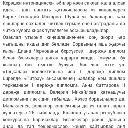
Керәшен интонациясен, әбиләр көен саклап кала алсак
иде», - дип, сәнгать җитәкчеләренә үз киңәшләрен
бирде Геннадий Макаров. Шулай ук балаларны һәм
яшьләрне сәхнәдән читләштермәү өчен эстраданы да
читкә куярга кирәк түгеллеген ассызыкладылар.
Озаклап утырып киңәшләшкәннән соң жюри һәр
чыгышны яхшы дип бәяләде. Бордының яшь җырчы
кызы Диана Чернованы берсүзсез I дәрәҗә диплом
белән бүләкләргә дигән карарга килде. Гомумән, бу
кызның бик өметле булуын билгеләп үтте ул.
«Тәңкәләр» коллективына исә II дәрәҗә диплом
бирелде. «Питрау» ансамбленең балалар һәм яшьләр
төркемнәре I дәрәҗә дипломга, Анна Саттарова II
дәрәҗә дипломга, Валерия Михайлова катнашучы
дипломына лаек дип табылды. Хәзер бордылылар да,
Мәләкәснең фольклор коллективы да үз талантларын
күрсәтергә 26 гыйнварда Казанда үтәчәк республика
конкурсына барачаклар. Безнекеләр район данына
анда да тап төшермәсләр, җиңеп кайтырлар дип