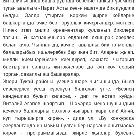
Виталий Агапов башкаруында беренче тапкыр үземнең
туган авылым «Нарат Асты көе»н ишетү дә бик күңелле
булды. Залда утырган һәркем җирле көйләрне
башкарганда эчке бер горурлык кичергәндер, мөгаен.
Ничек итеп милли орнаментлар кулланып биюләре
тагын... Ә катнашучылар елдан-ел яхшырак әзерлек
белән килә. Чыннан да, көчле тавышлы, бик тә моңлы
балаларыбыз, яшьләребез бар икән бит. Аларны җыеп,
милли киемнәребезне киендереп, сәхнәгә чыгарып
бастырган сәнгать җитәкчеләре дә күп көч сорый
торган, саваплы эш башкаралар.
Жюри Тукай районы үзешчәннәре чыгышында быел
сизелерлек үсеш күренүен билгеләп үтте. «Безнең
көндәшләр булып киләсез, - дип тә өстәп куйды
Виталий Агапов шаяртып. - Шәһәрдә менә шушындый
кечкенә балаларны сәхнәгә чыгарып кара син! Ай-яй,
күп тырышырга кирәк», - диде ул. «Бу конкурска
әзерләнгәндә иң мөһим булган бер нәрсәне онытмаска
кирәк - программагызда җирле җырлар булсын.