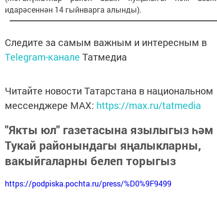
идарәсеннән 14 гыйнварга алынды).
Следите за самым важным и интересным в
Telegram-канале
Татмедиа
Читайте новости Татарстана в национальном
мессенджере MАХ:
https://max.ru/tatmedia
"Якты юл" газетасына язылыгыз һәм
Тукай районындагы яңалыкларны,
вакыйгаларны белеп торыгыз
https://podpiska.pochta.ru/press/%D0%9F9499