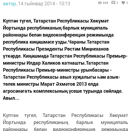
автор,
14 гыйнвар 2014 - 10:13
898
0
0
Күптән түгел, Татарстан Республикасы Хөкүмәт
Йортында республиканың барлык муниципаль
районнары белән видеоконференция режимында
республика киңәшмәсе узды.Чараны Татарстан
Республикасы Президенты Рөстәм Миңнеханов
үткәрде. Киңәшмәдә Татарстан Республикасы Премьер-
министры Илдар Халиков катнашты.Татарстан
Республикасы Премьер-министры урынбасары -
Татарстан Республикасы авыл хуҗалыгы һәм азык-
төлек министры Марат Әхмәтов 2013 елда
агросәнәгать комплексының үсеше турында сөйләде.
Авыл...
Күптән түгел, Татарстан Республикасы Хөкүмәт
Йортында республиканың барлык муниципаль
районнары белән видеоконференция режимында