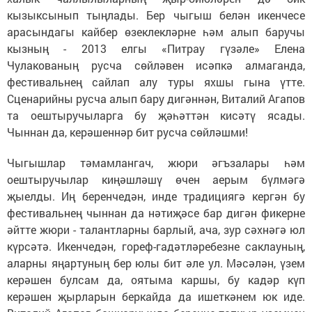
кызыксынып тыңлады. Бер чыгыш белән икенчесе
арасындагы кайбер өзеклекләрне һәм алып баручы
кызның - 2013 елгы «Питрау гүзәле» Елена
Чулакованың русча сөйләвен исәпкә алмаганда,
фестивальнең сайлап алу туры яхшы гына үтте.
Сценарийны русча алып бару дигәннән, Виталий Агапов
та оештыручыларга бу җәһәттән кисәтү ясады.
Чыннан да, керәшеннәр бит русча сөйләшми!
Чыгышлар тәмамлангач, жюри әгъзалары һәм
оештыручылар киңәшләшү өчен аерым бүлмәгә
җыелды. Иң беренчедән, инде традициягә кергән бу
фестивальнең чыннан да нәтиҗәсе бар дигән фикерне
әйтте жюри - талантларны барлый, ача, зур сәхнәгә юл
күрсәтә. Икенчедән, гореф-гадәтләребезне саклауның,
аларны яңартуның бер юлы бит әле ул. Мәсәлән, үзем
керәшен булсам да, оятыма каршы, бу кадәр күп
керәшен җырларын беркайда да ишеткәнем юк иде.