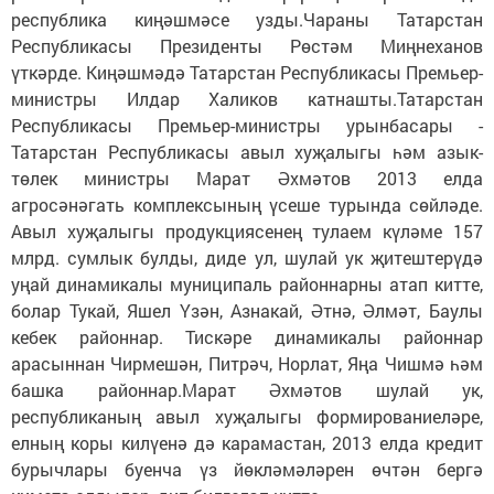
республика киңәшмәсе узды.Чараны Татарстан
Республикасы Президенты Рөстәм Миңнеханов
үткәрде. Киңәшмәдә Татарстан Республикасы Премьер-
министры Илдар Халиков катнашты.Татарстан
Республикасы Премьер-министры урынбасары -
Татарстан Республикасы авыл хуҗалыгы һәм азык-
төлек министры Марат Әхмәтов 2013 елда
агросәнәгать комплексының үсеше турында сөйләде.
Авыл хуҗалыгы продукциясенең тулаем күләме 157
млрд. сумлык булды, диде ул, шулай ук җитештерүдә
уңай динамикалы муниципаль районнарны атап китте,
болар Тукай, Яшел Үзән, Азнакай, Әтнә, Әлмәт, Баулы
кебек районнар. Тискәре динамикалы районнар
арасыннан Чирмешән, Питрәч, Норлат, Яңа Чишмә һәм
башка районнар.Марат Әхмәтов шулай ук,
республиканың авыл хуҗалыгы формированиеләре,
елның коры килүенә дә карамастан, 2013 елда кредит
бурычлары буенча үз йөкләмәләрен өчтән бергә