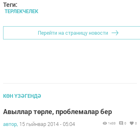
Теги:
ТЕРЛЕКЧЕЛЕК
Перейти на страницу новости
КӨН ҮЗӘГЕНДӘ
Авыллар төрле, проблемалар бер
автор,
15 гыйнвар 2014 - 05:04
1433
0
0