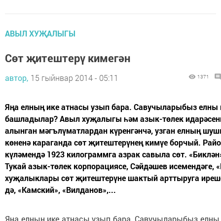
АВЫЛ ХУҖАЛЫГЫ
Сөт җитештерү кимегән
автор,
15 гыйнвар 2014 - 05:11
1371
Яңа елның ике атнасы узып бара. Савучыларыбыз елны 
башладылар? Авыл хуҗалыгы һәм азык-төлек идарәсен
алынган мәгълүматлардан күренгәнчә, узган елның шу
көненә караганда сөт җитештерүнең кимүе борчый. Рай
күләмендә 1923 килограммга азрак савыла сөт. «Биклән
Тукай азык-төлек корпорациясе, Сәйдәшев исемендәге, 
хуҗалыклары сөт җитештерүне шактый арттыруга иреш
дә, «Камский», «Вилданов»,...
Яңа елның ике атнасы узып бара. Савучыларыбыз елны