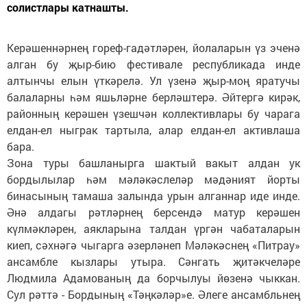
солистлары катнашты.
Керәшеннәрнең гореф-гадәтләрен, йолаларын үз эченә
алган бу җыр-бию фестивале республикада инде
алтынчы елын үткәрелә. Ул үзенә җыр-моң яратучы
балаларны һәм яшьләрне берләштерә. Әйтергә кирәк,
районның керәшен үзешчән коллективлары бу чарага
елдан-ел ныграк тартыла, алар елдан-ел активлаша
бара.
Зона туры башланырга шактый вакыт алдан ук
бордылылар һәм мәләкәслеләр мәдәният йорты
бинасының тамаша залында урын алганнар иде инде.
Әнә алдагы рәтләрнең берсендә матур керәшен
күлмәкләрен, аякларына талдан үргән чабаталарын
киеп, сәхнәгә чыгарга әзерләнеп Мәләкәснең «Питрау»
ансамбле кызлары утыра. Сәнгать җитәкчеләре
Людмила Адамованың да борчылуы йөзенә чыккан.
Сул рәттә - Бордының «Тәңкәләр»е. Әлеге ансамбльнең