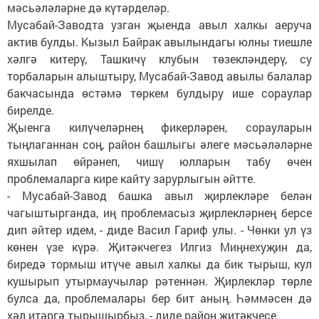
мәсьәләләрне дә күтәрделәр.
Мусабай-Заводта узган җыенда авыл халкы аеруча
актив булды. Кызыл Байрак авылындагы юлны тиешле
хәлгә китерү, Ташкичү клубын төзекләндерү, су
торбаларын алыштыру, Мусабай-Завод авылы балалар
бакчасында өстәмә төркем булдыру ише сораулар
бирелде.
Җыенга килүчеләрнең фикерләрен, сорауларын
тыңлаганнан соң, район башлыгы әлеге мәсьәләләрне
яхшылап өйрәнеп, чишү юлларын табу өчен
проблемаларга кире кайту зарурлыгын әйтте.
- Мусабай-Завод башка авыл җирлекләре белән
чагыштырганда, иң проблемасыз җирлекләрнең берсе
дип әйтер идем, - диде Васил Гариф улы. - Чөнки ул үз
көнен үзе күрә. Җитәкчегез Илгиз Миңнехуҗин да,
биредә тормыш итүче авыл халкы да бик тырыш, кул
кушырып утырмаучылар рәтеннән. Җирлекләр төрле
булса да, проблемалары бер бит аның. Һәммәсен дә
хәл итәргә тырышырбыз, - диде район җитәкчесе.