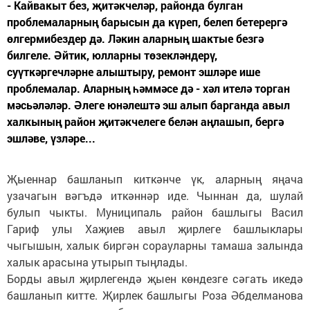
- Кайвакыт без, җитәкчеләр, районда булган
проблемаларның барысын да күреп, белеп бетерергә
өлгермибездер дә. Ләкин аларның шактые безгә
билгеле. Әйтик, юлларны төзекләндерү,
суүткәргечләрне алыштыру, ремонт эшләре ише
проблемалар. Аларның һәммәсе дә - хәл ителә торган
мәсьәләләр. Әлеге юнәлештә эш алып барганда авыл
халкының район җитәкчелеге белән аңлашып, бергә
эшләве, үзләре...
Җыеннар башланып киткәнче үк, аларның яңача
узачагын вәгъдә иткәннәр иде. Чыннан да, шулай
булып чыкты. Муниципаль район башлыгы Васил
Гариф улы Хаҗиев авыл җирлеге башлыклары
чыгышын, халык биргән сорауларны тамаша залында
халык арасына утырып тыңлады.
Борды авыл җирлегендә җыен көндезге сәгать икедә
башланып китте. Җирлек башлыгы Роза Әбделманова