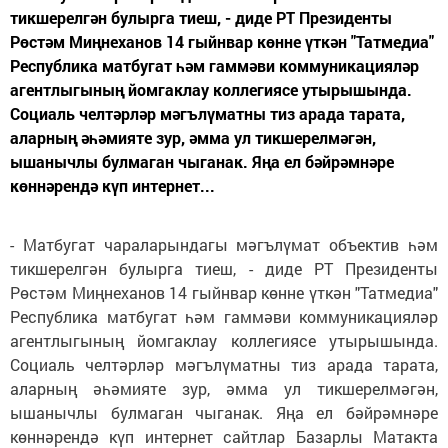
тикшерелгән булырга тиеш, - диде РТ Президенты
Рөстәм Миңнеханов 14 гыйнвар көнне үткән "Татмедиа"
Республика матбугат һәм гаммәви коммуникацияләр
агентлыгының йомгаклау коллегиясе утырышында.
Социаль челтәрләр мәгълүматны тиз арада тарата,
аларның әһәмияте зур, әмма ул тикшерелмәгән,
ышанычлы булмаган чыганак. Яңа ел бәйрәмнәре
көннәрендә күп интернет...
- Матбугат чараларындагы мәгълүмат объектив һәм
тикшерелгән булырга тиеш, - диде РТ Президенты
Рөстәм Миңнеханов 14 гыйнвар көнне үткән "Татмедиа"
Республика матбугат һәм гаммәви коммуникацияләр
агентлыгының йомгаклау коллегиясе утырышында.
Социаль челтәрләр мәгълүматны тиз арада тарата,
аларның әһәмияте зур, әмма ул тикшерелмәгән,
ышанычлы булмаган чыганак. Яңа ел бәйрәмнәре
көннәрендә күп интернет сайтлар Базарлы Матакта