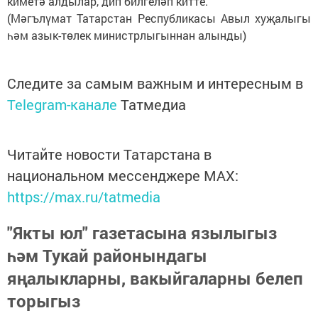
киметә алдылар, дип билгеләп китте.
(Мәгълүмат Татарстан Республикасы Авыл хуҗалыгы
һәм азык-төлек министрлыгыннан алынды)
Следите за самым важным и интересным в
Telegram-канале
Татмедиа
Читайте новости Татарстана в
национальном мессенджере MАХ:
https://max.ru/tatmedia
"Якты юл" газетасына язылыгыз
һәм Тукай районындагы
яңалыкларны, вакыйгаларны белеп
торыгыз