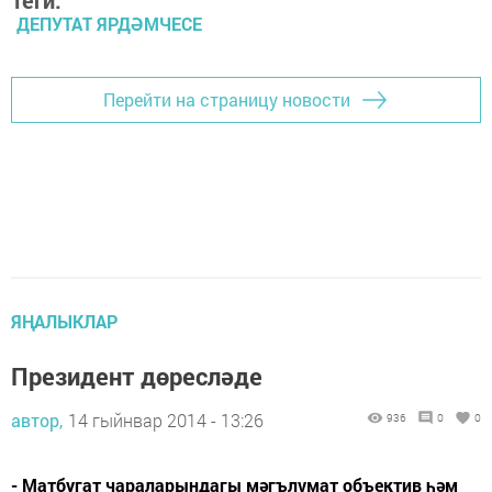
ДЕПУТАТ ЯРДӘМЧЕСЕ
Перейти на страницу новости
ЯҢАЛЫКЛАР
Президент дөресләде
автор,
14 гыйнвар 2014 - 13:26
936
0
0
- Матбугат чараларындагы мәгълүмат объектив һәм