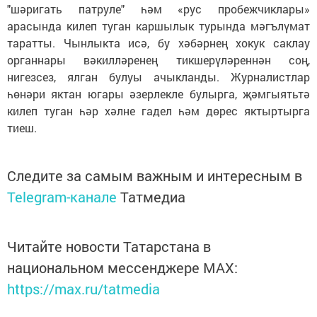
"шәригать патруле" һәм «рус пробежчиклары»
арасында килеп туган каршылык турында мәгълүмат
таратты. Чынлыкта исә, бу хәбәрнең хокук саклау
органнары вәкилләренең тикшерүләреннән соң,
нигезсез, ялган булуы ачыкланды. Журналистлар
һөнәри яктан югары әзерлекле булырга, җәмгыятьтә
килеп туган һәр хәлне гадел һәм дөрес яктыртырга
тиеш.
Следите за самым важным и интересным в
Telegram-канале
Татмедиа
Читайте новости Татарстана в
национальном мессенджере MАХ:
https://max.ru/tatmedia