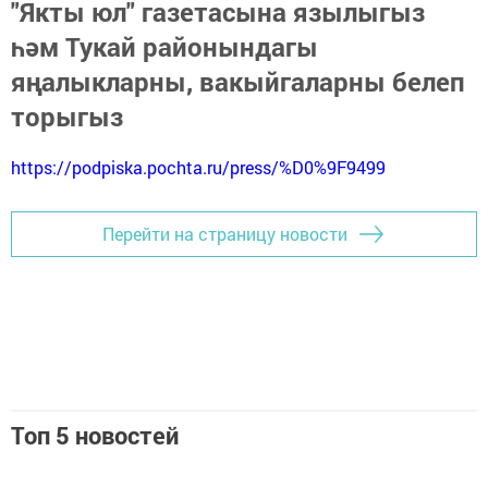
"Якты юл" газетасына язылыгыз
һәм Тукай районындагы
яңалыкларны, вакыйгаларны белеп
торыгыз
https://podpiska.pochta.ru/press/%D0%9F9499
Перейти на страницу новости
Топ 5 новостей