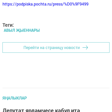
https://podpiska.pochta.ru/press/%D0%9F9499
Теги:
АВЫЛ ҖЫЕННАРЫ
Перейти на страницу новости
ЯҢАЛЫКЛАР
Депутат ярдәмчесе кабул итә