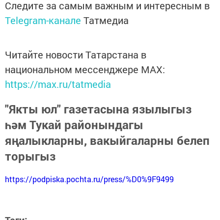
Следите за самым важным и интересным в
Telegram-канале
Татмедиа
Читайте новости Татарстана в
национальном мессенджере MАХ:
https://max.ru/tatmedia
"Якты юл" газетасына язылыгыз
һәм Тукай районындагы
яңалыкларны, вакыйгаларны белеп
торыгыз
https://podpiska.pochta.ru/press/%D0%9F9499
Теги: