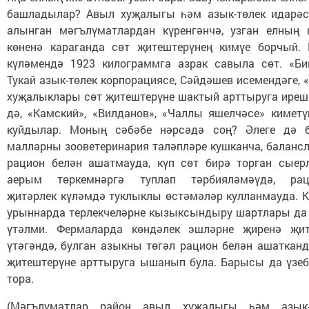
башладылар? Авыл хуҗалыгы һәм азык-төлек идарәс
алынган мәгълүматлардан күренгәнчә, узган елның
көненә караганда сөт җитештерүнең кимүе борчый. 
күләмендә 1923 килограммга азрак савыла сөт. «Бик
Тукай азык-төлек корпорациясе, Сәйдәшев исемендәге, 
хуҗалыклары сөт җитештерүне шактый арттыруга иреш
дә, «Камский», «Вилданов», «Чаллы яшелчәсе» кимет
куйдылар. Моның сәбәбе нәрсәдә соң? Әлеге дә б
малларны зооветеринария таләпләре кушканча, баланс
рацион белән ашатмауда, күп сөт бирә торган сыер
аерым төркемнәргә туплап тәрбияләмәүдә, рац
җитәрлек күләмдә туклыклы өстәмәләр кулланмауда. 
урыннарда терлекчеләрне кызыксындыру шартлары да 
үтәлми. Фермаларда көндәлек эшләрне җиренә җит
үтәгәндә, булган азыкны төгәл рацион белән ашатканд
җитештерүне арттыруга ышанып була. Барысы да үзеб
тора.
(Мәгълүматлар район авыл хуҗалыгы һәм азык-