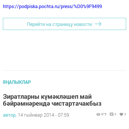
https://podpiska.pochta.ru/press/%D0%9F9499
Перейти на страницу новости
ЯҢАЛЫКЛАР
Зиратларны күмәкләшеп май
бәйрәмнәрендә чистартачакбыз
автор,
14 гыйнвар 2014 - 07:59
875
0
0