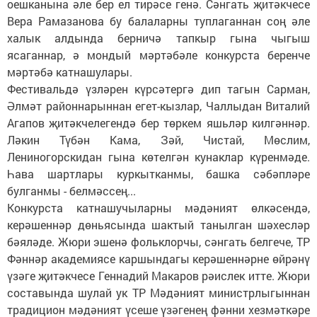
оешканына әле бер ел тирәсе генә. Сәнгать җитәкчесе
Вера Рамазанова бу балаларны туплаганнан соң әле
халык алдында берничә тапкыр гына чыгыш
ясаганнар, ә мондый мәртәбәле конкурста беренче
мәртәбә катнашулары.
Фестивальдә үзләрен күрсәтергә дип тагын Сарман,
Әлмәт районнарыннан егет-кызлар, Чаллыдан Виталий
Агапов җитәкчелегендә бер төркем яшьләр килгәннәр.
Ләкин Түбән Кама, Зәй, Чистай, Мөслим,
Лениногорскидан гына көтелгән кунаклар күренмәде.
Һава шартлары куркытканмы, башка сәбәпләре
булганмы - белмәссең...
Конкурста катнашучыларны мәдәният өлкәсендә,
керәшеннәр дөньясында шактый танылган шәхесләр
бәяләде. Жюри эшенә фольклорчы, сәнгать белгече, ТР
Фәннәр академиясе каршындагы керәшеннәрне өйрәнү
үзәге җитәкчесе Геннадий Макаров рәислек итте. Жюри
составында шулай ук ТР Мәдәният министрлыгыннан
традицион мәдәният үсеше үзәгенең фәнни хезмәткәре