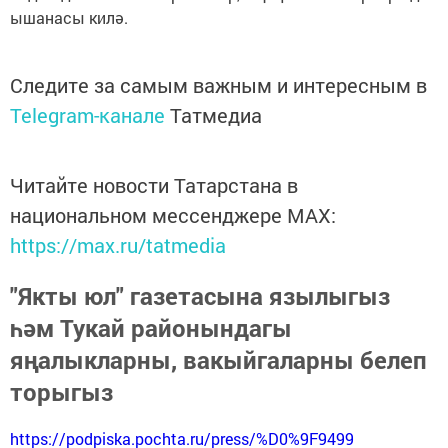
ышанасы килә.
Следите за самым важным и интересным в
Telegram-канале
Татмедиа
Читайте новости Татарстана в
национальном мессенджере MАХ:
https://max.ru/tatmedia
"Якты юл" газетасына язылыгыз
һәм Тукай районындагы
яңалыкларны, вакыйгаларны белеп
торыгыз
https://podpiska.pochta.ru/press/%D0%9F9499