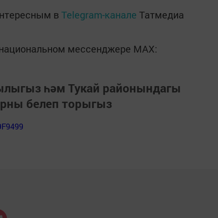
интересным в
Telegram-канале
Татмедиа
в национальном мессенджере MАХ:
зылыгыз һәм Тукай районындагы
арны белеп торыгыз
9F9499