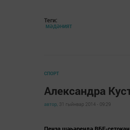
Теги:
МӘДӘНИЯТ
СПОРТ
Александра Кус
автор,
31 гыйнвар 2014 - 09:29
Пенза шәһәрендә ВБЕ-сетокан