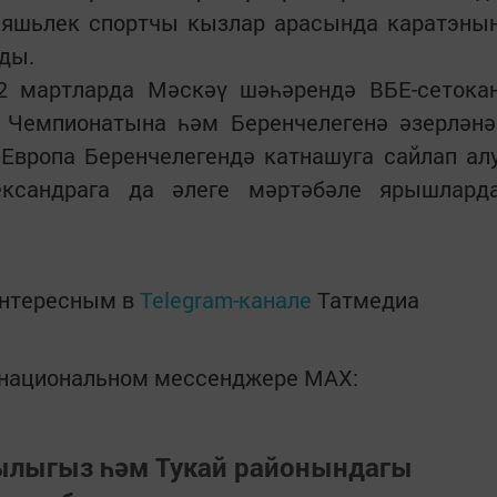
 яшьлек спортчы кызлар арасында каратэны
лды.
-2 мартларда Мәскәү шәһәрендә ВБЕ-сетока
я Чемпионатына һәм Беренчелегенә әзерләнә
 Европа Беренчелегендә катнашуга сайлап ал
ександрага да әлеге мәртәбәле ярышлард
интересным в
Telegram-канале
Татмедиа
в национальном мессенджере MАХ:
зылыгыз һәм Тукай районындагы