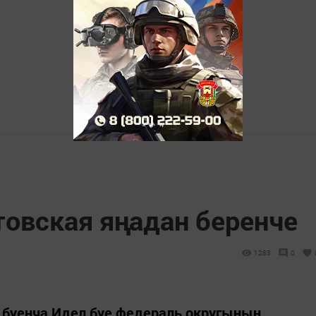
товская яңадан беренче
1283
0
 буенча Идел буе федераль округының