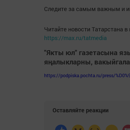
Следите за самым важным и 
Читайте новости Татарстана 
https://max.ru/tatmedia
"Якты юл" газетасына я
яңалыкларны, вакыйгал
https://podpiska.pochta.ru/press/%D0%
Оставляйте реакции