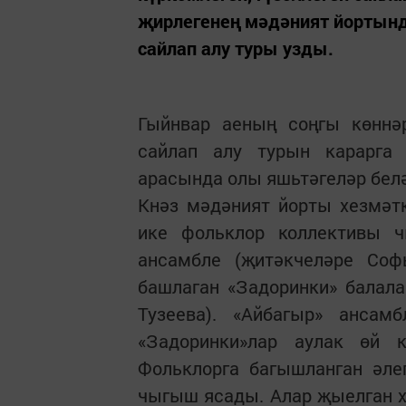
җирлегенең мәдәният йортынд
сайлап алу туры узды.
Гыйнвар аеның соңгы көннәр
сайлап алу турын карарга
арасында олы яшьтәгеләр белә
Кнәз мәдәният йорты хезмәт
ике фольклор коллективы 
ансамбле (җитәкчеләре Со
башлаган «Задоринки» балал
Тузеева). «Айбагыр» ансам
«Задоринки»лар аулак өй к
Фольклорга багышланган әле
чыгыш ясады. Алар җыелган х