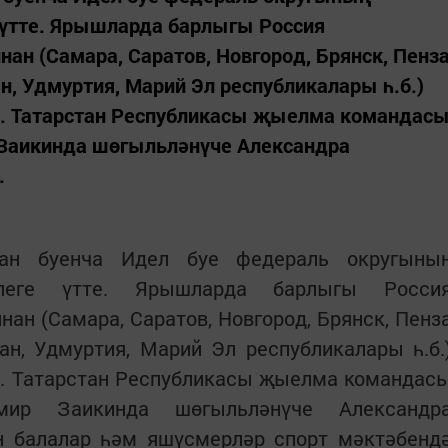
үтте. Ярышларда барлыгы Россия
ан (Самара, Саратов, Новгород, Брянск, Пенз
н, Удмуртия, Марий Эл республикалары һ.б.)
ы. Татарстан Республикасы җыелма командас
Заикинда шөгыльләнүче Александра
.
кан буенча Идел буе федераль округыны
леге үтте. Ярышларда барлыгы Росси
ан (Самара, Саратов, Новгород, Брянск, Пенз
ан, Удмуртия, Марий Эл республикалары һ.б.
ы. Татарстан Республикасы җыелма командас
мир Заикинда шөгыльләнүче Александр
он балалар һәм яшүсмерләр спорт мәктәбенд