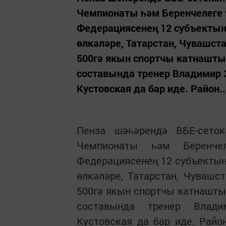
Чемпионаты һәм Беренчелеге 
Федерациясенең 12 субъектынн
өлкәләре, Татарстан, Чувашста
500гә якын спортчы катнашт
составында тренер Владимир 
Кустовская да бар иде. Район..
Пенза шәһәрендә ВБЕ-сето
Чемпионаты һәм Беренче
Федерациясенең 12 субъектынн
өлкәләре, Татарстан, Чувашст
500гә якын спортчы катнашт
составында тренер Влади
Кустовская да бар иде. Рай