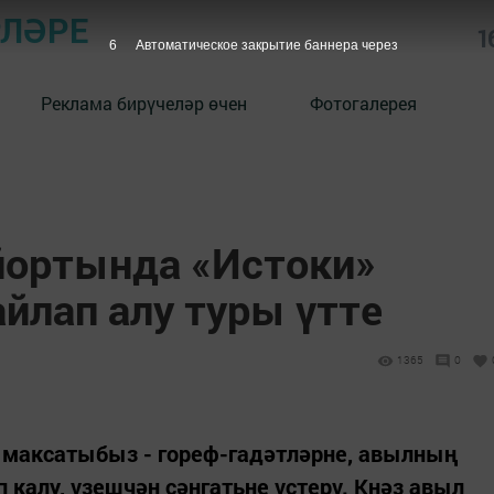
РЛӘРЕ
1
5
Автоматическое закрытие баннера через
Реклама бирүчеләр өчен
Фотогалерея
йортында «Истоки»
йлап алу туры үтте
1365
0
максатыбыз - гореф-гадәтләрне, авылның
п калу, үзешчән сәнгатьне үстерү. Кнәз авыл