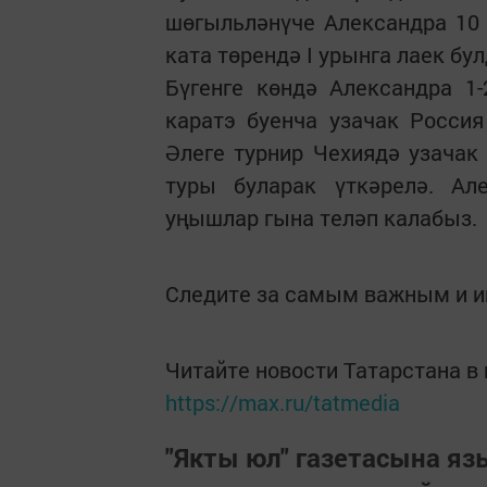
шөгыльләнүче Александра 10
ката төрендә I урынга лаек бу
Бүгенге көндә Александра 1
каратэ буенча узачак Росси
Әлеге турнир Чехиядә узачак
туры буларак үткәрелә. Ал
уңышлар гына теләп калабыз.
Следите за самым важным и 
Читайте новости Татарстана 
https://max.ru/tatmedia
"Якты юл" газетасына я