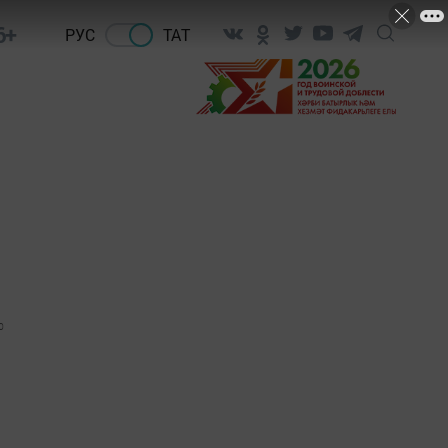
6+
РУС
ТАТ
0