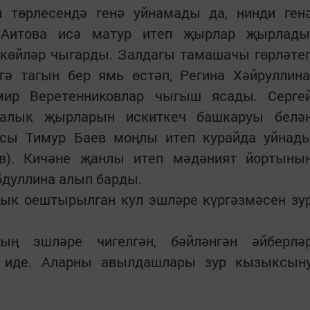
 төрлесендә генә уйнамады да, нинди ген
 Аитова исә матур итеп җырлар җырлады
 көйләр чыгарды. Залдагы тамашачы гөрләте
гә тагын бер ямь өстәп, Регина Хәйруллина
мир Веретенниковлар чыгыш ясады. Серге
алык җырларын искиткеч башкаруы белә
ысы Тимур Баев моңлы итеп курайда уйнад
ов). Кичәне җанлы итеп мәдәният йортыны
бдуллина алып барды.
лык оештырылган кул эшләре күргәзмәсен зу
ның эшләре чигелгән, бәйләнгән әйберлә
н иде. Аларны авылдашлары зур кызыксын