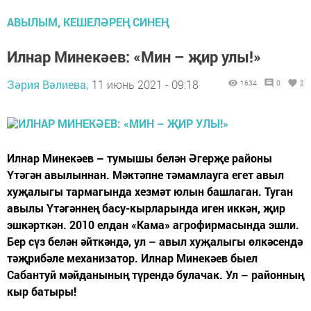
АВЫЛЫМ, КЕШЕЛӘРЕҢ СИНЕҢ
Илнар Минекәев: «Мин – җир улы!»
Зәрия Вәлиева,
11 июнь 2021 - 09:18
1634
0
2
Илнар Минекәев – тумышы белән Әгерҗе районы
Үтәгән авылыннан. Мәктәпне тәмамлауга егет авыл
хуҗалыгы тармагында хезмәт юлын башлаган. Туган
авылы Үтәгәннең басу-кырларында иген иккән, җир
эшкәрткән. 2010 елдан «Кама» агрофирмасында эшли.
Бер сүз белән әйткәндә, ул – авыл хуҗалыгы өлкәсендә
тәҗрибәле механизатор. Илнар Минекәев быел
Сабантуй мәйданының түрендә булачак. Ул – районның
кыр батыры!