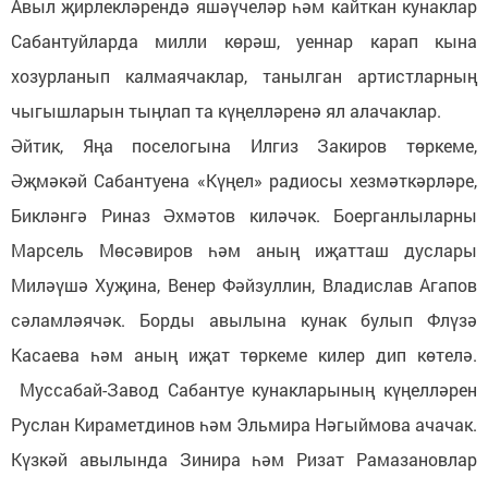
Авыл җирлекләрендә яшәүчеләр һәм кайткан кунаклар
Сабантуйларда милли көрәш, уеннар карап кына
хозурланып калмаячаклар, танылган артистларның
чыгышларын тыңлап та күңелләренә ял алачаклар.
Әйтик, Яңа поселогына Илгиз Закиров төркеме,
Әҗмәкәй Сабантуена «Күңел» радиосы хезмәткәрләре,
Бикләнгә Риназ Әхмәтов киләчәк. Боерганлыларны
Марсель Мөсәвиров һәм аның иҗатташ дуслары
Миләүшә Хуҗина, Венер Фәйзуллин, Владислав Агапов
сәламләячәк. Борды авылына кунак булып Флүзә
Касаева һәм аның иҗат төркеме килер дип көтелә.
Муссабай-Завод Сабантуе кунакларының күңелләрен
Руслан Кираметдинов һәм Эльмира Нәгыймова ачачак.
Күзкәй авылында Зинира һәм Ризат Рамазановлар