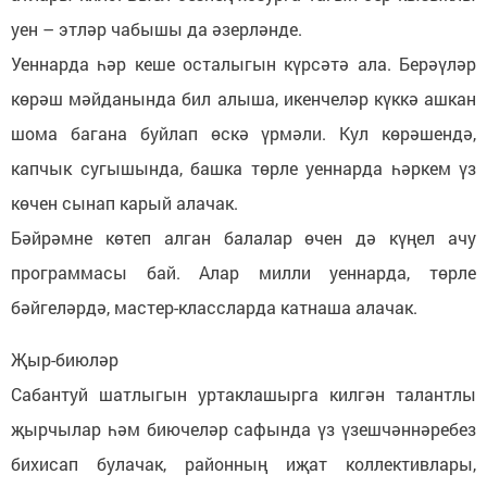
уен – этләр чабышы да әзерләнде.
Уеннарда һәр кеше осталыгын күрсәтә ала. Берәүләр
көрәш мәйданында бил алыша, икенчеләр күккә ашкан
шома багана буйлап өскә үрмәли. Кул көрәшендә,
капчык сугышында, башка төрле уеннарда һәркем үз
көчен сынап карый алачак.
Бәйрәмне көтеп алган балалар өчен дә күңел ачу
программасы бай. Алар милли уеннарда, төрле
бәйгеләрдә, мастер-классларда катнаша алачак.
Җыр-биюләр
Сабантуй шатлыгын уртаклашырга килгән талантлы
җырчылар һәм биючеләр сафында үз үзешчәннәребез
бихисап булачак, районның иҗат коллективлары,