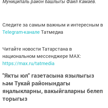
Муниципаль район башлыгы Фаил Камаев.
Следите за самым важным и интересным в
Telegram-канале
Татмедиа
Читайте новости Татарстана в
национальном мессенджере MАХ:
https://max.ru/tatmedia
"Якты юл" газетасына язылыгыз
һәм Тукай районындагы
яңалыкларны, вакыйгаларны белеп
торыгыз