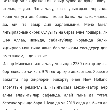
Әйтәләр бит: «Яраткан эш авыр булса да җиңел кабул
ителә», – дип. Язгы чәчү, көзге урып-җыю чорында
кояш чыгуга эш башлап, кояш батканда тәмамланса
да, һич тә авыр дип зарланмыйм. Менә быел
яңгырларның сирәк булуы гына бераз эчне пошыра. Ин
шәә Аллаһ, июньдә, сабантуйлар чорында бәлки
яңгырлар мул гына явып бар халыкны сөендерер дип
өметләнәм, – ди игенче.
Илнар Минекәев язгы чәчү чорында 2289 гектар җиргә
бөртеклеләр чәчкән, 979 гектар җир эшкәрткән. Хәзерге
вакытта пар җирләрен эшкәртү өчен New Holland
агрегатын ремонтлый. «Тынгысыз механизатор һәр
елны алдынгылар сафында, алай гына да түгел,
беренче урында бара. Шуңа да ул 2019 елда да, быел да