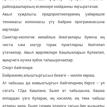
райондашларның исемнәре мәйданны яңгыратачак.
Авыл хуҗалыгы предприятиеләренең үзйөрешле
техникасы колоннасы үтү бәйрәм программасына
кертелде.
Санитар-экологик икеайлык йомгаклары буенча иң
чиста һәм матур торак пунктларны билгеләп
үтәчәкләр. Авыл җирлекләре башлыкларын бүләкләп,
җиңүчегә күчмә кубок тапшырачаклар.
Спорт бәйгеләре
Бәйрәмнең алыштыргысыз бизәге – милли көрәш.
Ат чабышы да мавыктыргыч бәйгеләрнең берсе – ул
сәгать 12дә башлана. Быел ат чабышына, башка
еллардан үзгә буларак, иң нәселле, иң текә чабыш
атлары килә. Быел сезнең хозурга тагын бер кызыклы