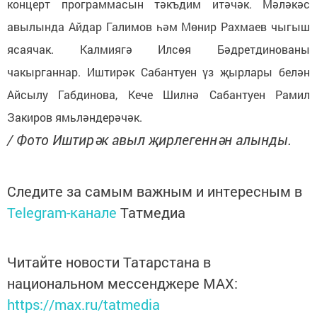
концерт программасын тәкъдим итәчәк. Мәләкәс
авылында Айдар Галимов һәм Мөнир Рахмаев чыгыш
ясаячак. Калмиягә Илсөя Бәдретдинованы
чакырганнар. Иштирәк Сабантуен үз җырлары белән
Айсылу Габдинова, Кече Шилнә Сабантуен Рамил
Закиров ямьләндерәчәк.
/ Фото Иштирәк авыл җирлегеннән алынды.
Следите за самым важным и интересным в
Telegram-канале
Татмедиа
Читайте новости Татарстана в
национальном мессенджере MАХ:
https://max.ru/tatmedia