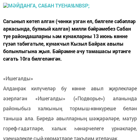
Сагынып көтеп алган (чөнки узган ел, билгеле сәбәпләр
аркасында, булмый калган) милли бәйрәмебез Сабан
туе райондашларны һәм кунакларны 13 июнь көнне
гүзәл табигатьле, кунакчыл Кызыл Байрак авылы
болынлыгына җыя. Бәйрәмне ачу тамашасы иртәнге
сәгать 10га билгеләнгән.
«Ишегалды»
Алданрак килүчеләр бу көнне авыл җирлекләре
әзерләгән «Ишегалды» («Подворье») аланында
районыбыз халкының тормыш-көнкүреше белән
таныша ала. Биредә авылларның шәҗәрәләре, матур
гореф-гадәтләре, халык һөнәрчелеге үрнәкләре,
үзенчәлекле сый-хөрмәтләре тәкъдим ителәчәк.