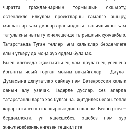
чиратта гражданнарның тормышын яхшырту,
өстенлекле илкүләм проектларны гамәлгә ашыру,
милләтләр һәм диннәр арасындагы тынычлыкны һәм
татулыкны ныгыту юнәлешендә тырышлык куячакбыз.
Татарстанда Туган телләр һәм халыклар бердәмлеге
елын үткәрү дә моңа зур ярдәм булачак.
Быел илебездә җәмгыятьнең һәм дәүләтнең үсешенә
йогынты ясый торган мөһим вакыйгалар – Дәүләт
Думасына депутатлар сайлау һәм Бөтенроссия халык
санын алу узачак. Кадерле дуслар, сез аларда
татарстанлыларга хас булганча, җитдилек белән, төпле
карарга килеп катнашырсыз дип ышанам. Безнең көч –
бердәмлектә, ул яшәешебез, эшебез һәм зур
җиңүләребезнең нигезен тәшкил итә.