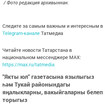
/ Фото редакция архивыннан.
Следите за самым важным и интересным в
Telegram-канале
Татмедиа
Читайте новости Татарстана в
национальном мессенджере MАХ:
https://max.ru/tatmedia
"Якты юл" газетасына язылыгыз
һәм Тукай районындагы
яңалыкларны, вакыйгаларны белеп
торыгыз