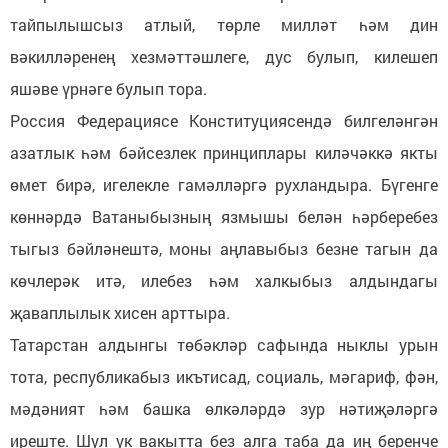
тайпылышсыз атлый, төрле милләт һәм дин
вәкилләренең хезмәттәшлеге, дус булып, килешеп
яшәве үрнәге булып тора.
Россия Федерациясе Конституциясендә билгеләнгән
азатлык һәм бәйсезлек принциплары киләчәккә якты
өмет бирә, игелекле гамәлләргә рухландыра. Бүгенге
көннәрдә Ватаныбызның язмышы белән һәрберебез
тыгыз бәйләнештә, моны аңлавыбыз безне тагын да
көчлерәк итә, илебез һәм халкыбыз алдындагы
җаваплылык хисен арттыра.
Татарстан алдынгы төбәкләр сафында ныклы урын
тота, республикабыз икътисад, социаль, мәгариф, фән,
мәдәният һәм башка өлкәләрдә зур нәтиҗәләргә
иреште. Шул ук вакытта без алга таба да иң беренче