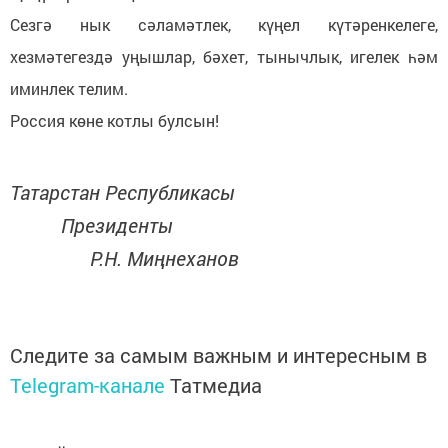
Сезгә нык сәламәтлек, күңел күтәренкелеге,
хезмәтегездә уңышлар, бәхет, тынычлык, игелек һәм
иминлек телим.
Россия көне котлы булсын!
Татарстан Республикасы
Президенты
Р.Н. Миңнеханов
Следите за самым важным и интересным в
Telegram-канале
Татмедиа