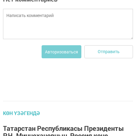
Отправить
Авторизоваться
КӨН ҮЗӘГЕНДӘ
Татарстан Республикасы Президенты
Р.Н. Миңнехановның Россия көне