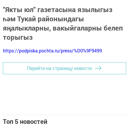
"Якты юл" газетасына язылыгыз
һәм Тукай районындагы
яңалыкларны, вакыйгаларны белеп
торыгыз
https://podpiska.pochta.ru/press/%D0%9F9499
Перейти на страницу новости
Топ 5 новостей