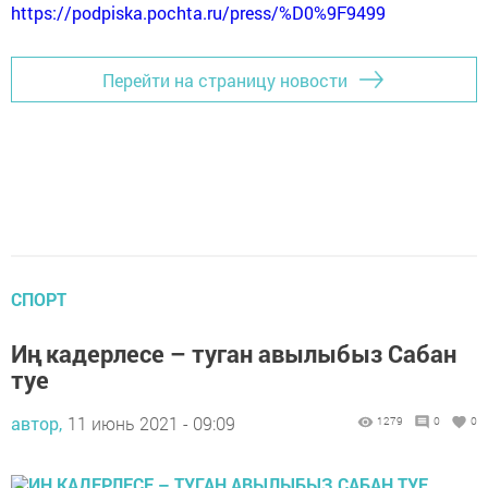
https://podpiska.pochta.ru/press/%D0%9F9499
Перейти на страницу новости
СПОРТ
Иң кадерлесе – туган авылыбыз Сабан
туе
автор,
11 июнь 2021 - 09:09
1279
0
0