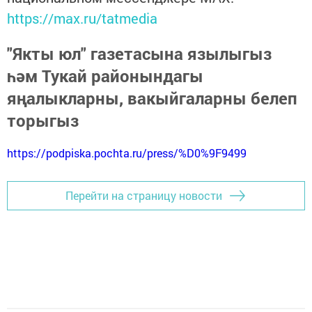
https://max.ru/tatmedia
"Якты юл" газетасына язылыгыз
һәм Тукай районындагы
яңалыкларны, вакыйгаларны белеп
торыгыз
https://podpiska.pochta.ru/press/%D0%9F9499
Перейти на страницу новости