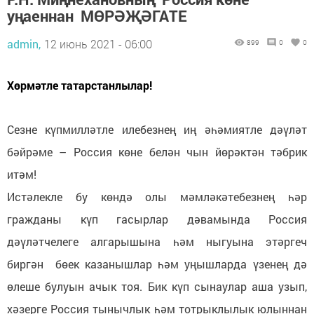
уңаеннан МӨРӘҖӘГАТЕ
admin,
12 июнь 2021 - 06:00
899
0
0
Хөрмәтле татарстанлылар!
Сезне күпмилләтле илебезнең иң әһәмиятле дәүләт
бәйрәме – Россия көне белән чын йөрәктән тәбрик
итәм!
Истәлекле бу көндә олы мәмләкәтебезнең һәр
гражданы күп гасырлар дәвамында Россия
дәүләтчелеге алгарышына һәм ныгуына этәргеч
биргән бөек казанышлар һәм уңышларда үзенең дә
өлеше булуын ачык тоя. Бик күп сынаулар аша узып,
хәзерге Россия тынычлык һәм тотрыклылык юлыннан