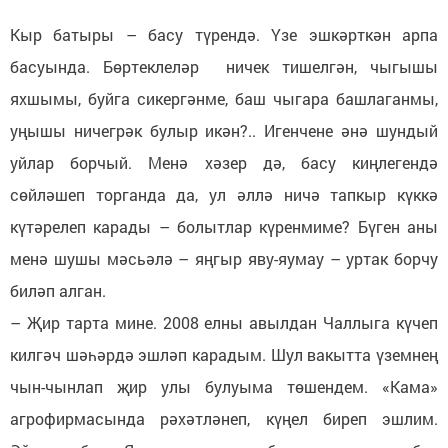
Кыр батыры – басу түрендә. Үзе эшкәрткән арпа
басуында. Бөртеклеләр ничек тишелгән, чыгышы
яхшымы, буйга сикергәнме, баш чыгара башлаганмы,
уңышы ничегрәк булыр икән?.. Игенчене әнә шундый
уйлар борчый. Менә хәзер дә, басу киңлегендә
сөйләшеп торганда да, ул әллә ничә тапкыр күккә
күтәрелеп карады – болытлар күренмиме? Бүген аны
менә шушы мәсьәлә – яңгыр яву-яумау – уртак борчу
биләп алган.
– Җир тарта мине. 2008 елны авылдан Чаллыга күчеп
килгәч шәһәрдә эшләп карадым. Шул вакытта үземнең
чын-чынлап җир улы булуыма төшендем. «Кама»
агрофирмасында рәхәтләнеп, күңел биреп эшлим.