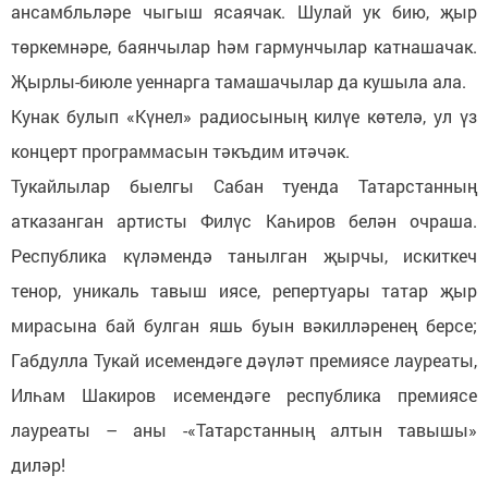
ансамбльләре чыгыш ясаячак. Шулай ук бию, җыр
төркемнәре, баянчылар hәм гармунчылар катнашачак.
Җырлы-биюле уеннарга тамашачылар да кушыла ала.
Кунак булып «Күнел» радиосының килүе көтелә, ул үз
концерт программасын тәкъдим итәчәк.
Тукайлылар быелгы Сабан туенда Татарстанның
атказанган артисты Филүс Каһиров белән очраша.
Республика күләмендә танылган җырчы, искиткеч
тенор, уникаль тавыш иясе, репертуары татар җыр
мирасына бай булган яшь буын вәкилләренең берсе;
Габдулла Тукай исемендәге дәүләт премиясе лауреаты,
Илһам Шакиров исемендәге республика премиясе
лауреаты – аны -«Татарстанның алтын тавышы»
диләр!