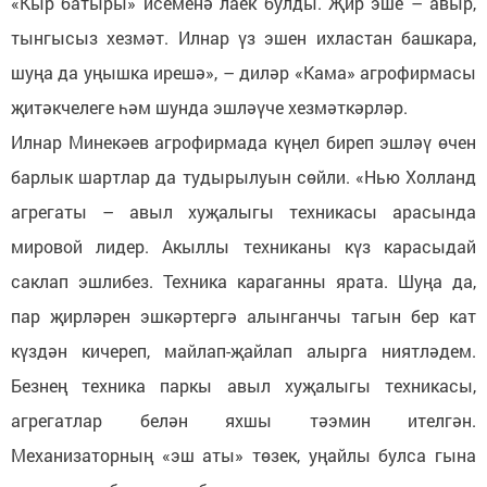
«Кыр батыры» исеменә лаек булды. Җир эше – авыр,
тынгысыз хезмәт. Илнар үз эшен ихластан башкара,
шуңа да уңышка ирешә», – диләр «Кама» агрофирмасы
җитәкчелеге һәм шунда эшләүче хезмәткәрләр.
Илнар Минекәев агрофирмада күңел биреп эшләү өчен
барлык шартлар да тудырылуын сөйли. «Нью Холланд
агрегаты – авыл хуҗалыгы техникасы арасында
мировой лидер. Акыллы техниканы күз карасыдай
саклап эшлибез. Техника караганны ярата. Шуңа да,
пар җирләрен эшкәртергә алынганчы тагын бер кат
күздән кичереп, майлап-җайлап алырга ниятләдем.
Безнең техника паркы авыл хуҗалыгы техникасы,
агрегатлар белән яхшы тәэмин ителгән.
Механизаторның «эш аты» төзек, уңайлы булса гына