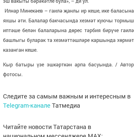
эш вакыты бәрәкәтле була», – ди ул.
Илнар Минекәев – гаилә җанлы ир кеше, ике баласына
яхшы әти. Балалар бакчасында хезмәт куючы тормыш
иптәше белән балаларына дөрес тәрбия бирүче гаилә
башлыгы буларак та хезмәттәшләре каршында хөрмәт
казанган кеше.
Кыр батыры үзе эшкәрткән арпа басуында. / Автор
фотосы.
Следите за самым важным и интересным в
Telegram-канале
Татмедиа
Читайте новости Татарстана в
национальном мессенджере MАХ: