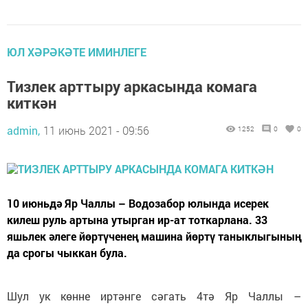
ЮЛ ХӘРӘКӘТЕ ИМИНЛЕГЕ
Тизлек арттыру аркасында комага
киткән
admin,
11 июнь 2021 - 09:56
1252
0
0
10 июньдә Яр Чаллы – Водозабор юлында исерек
килеш руль артына утырган ир-ат тоткарлана. 33
яшьлек әлеге йөртүченең машина йөртү таныклыгының
да срогы чыккан була.
Шул ук көнне иртәнге сәгать 4тә Яр Чаллы –