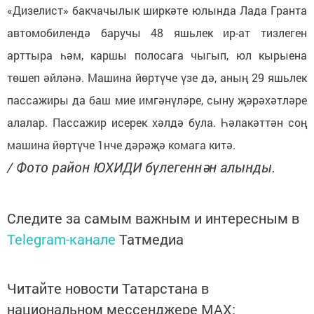
«Дизелист» бакчачылык ширкәте юлында Лада Гранта
автомобилендә баручы 48 яшьлек ир-ат тизлеген
арттыра һәм, каршы полосага чыгып, юл кырыена
төшеп әйләнә. Машина йөртүче үзе дә, аның 29 яшьлек
пассажиры да баш мие имгәнүләре, сыну җәрәхәтләре
алалар. Пассажир исерек хәлдә була. Һәлакәттән соң
машина йөртүче 1нче дәрәҗә комага китә.
/ Фото район ЮХИДИ бүлегеннән алынды.
Следите за самым важным и интересным в
Telegram-канале
Татмедиа
Читайте новости Татарстана в
национальном мессенджере MАХ: