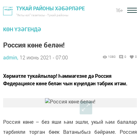
ТУКАЙ РАЙОНЫ ХӘБӘРЛӘРЕ
16+
"Якты юл" газетасы - Тукай районы
КӨН ҮЗӘГЕНДӘ
Россия көне белән!
admin,
12 июнь 2021 - 07:00
1080
0
0
Хөрмәтле тукайлылар! Һәммәгезне дә Россия
Федерациясе көне белән чын күңелдән тәбрик итәм.
Россия көне – без яши һәм эшли, укый һәм балалар
тәрбияли торган бөек Ватаныбыз бәйрәме. Россия