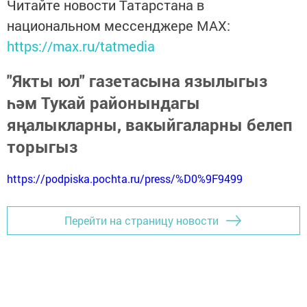
Читайте новости Татарстана в
национальном мессенджере MАХ:
https://max.ru/tatmedia
"Якты юл" газетасына язылыгыз
һәм Тукай районындагы
яңалыкларны, вакыйгаларны белеп
торыгыз
https://podpiska.pochta.ru/press/%D0%9F9499
Перейти на страницу новости