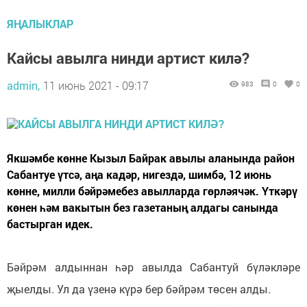
ЯҢАЛЫКЛАР
Кайсы авылга нинди артист килә?
admin,
11 июнь 2021 - 09:17
983
0
0
Якшәмбе көнне Кызыл Байрак авылы аланында район
Сабантуе үтсә, аңа кадәр, нигездә, шимбә, 12 июнь
көнне, милли бәйрәмебез авылларда гөрләячәк. Үткәрү
көнен һәм вакытын без газетаның алдагы санында
бастырган идек.
Бәйрәм алдыннан һәр авылда Сабантуй бүләкләре
җыелды. Ул да үзенә күрә бер бәйрәм төсен алды.