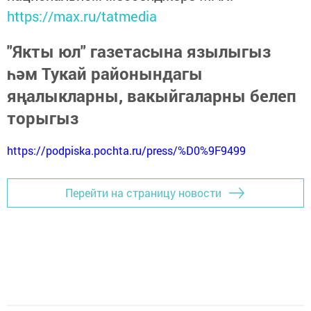
https://max.ru/tatmedia
"Якты юл" газетасына язылыгыз
һәм Тукай районындагы
яңалыкларны, вакыйгаларны белеп
торыгыз
https://podpiska.pochta.ru/press/%D0%9F9499
Перейти на страницу новости