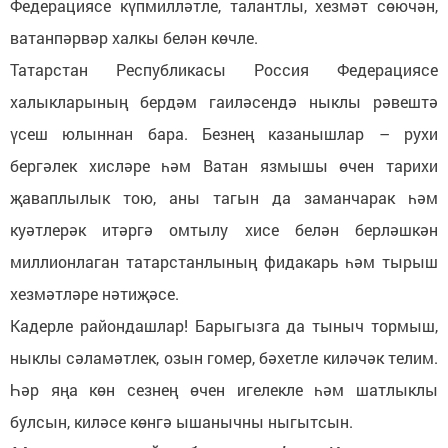
Федерациясе күпмилләтле, талантлы, хезмәт сөючән,
ватанпәрвәр халкы белән көчле.
Татарстан Республикасы Россия Федерациясе
халыкларының бердәм гаиләсендә ныклы рәвештә
үсеш юлыннан бара. Безнең казанышлар – рухи
бергәлек хисләре һәм Ватан язмышы өчен тарихи
җаваплылык тою, аны тагын да заманчарак һәм
куәтлерәк итәргә омтылу хисе белән берләшкән
миллионлаган татарстанлының фидакарь һәм тырыш
хезмәтләре нәтиҗәсе.
Кадерле райондашлар! Барыгызга да тыныч тормыш,
ныклы сәламәтлек, озын гомер, бәхетле киләчәк телим.
Һәр яңа көн сезнең өчен игелекле һәм шатлыклы
булсын, киләсе көнгә ышанычны ныгытсын.