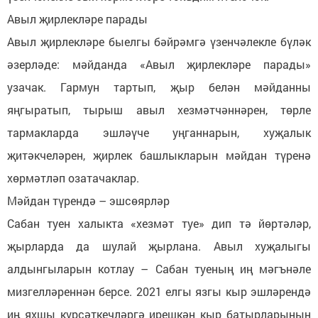
Авыл җирлекләре парады
Авыл җирлекләре быелгы бәйрәмгә үзенчәлекле бүләк
әзерләде: мәйданда «Авыл җирлекләре парады»
узачак. Гармун тартып, җыр белән мәйданны
яңгыратып, тырыш авыл хезмәтчәннәрен, төрле
тармакларда эшләүче уңганнарын, хуҗалык
җитәкчеләрен, җирлек башлыкларын мәйдан түренә
хөрмәтләп озатачаклар.
Мәйдан түрендә – эшсөярләр
Сабан туен халыкта «хезмәт туе» дип тә йөртәләр,
җырларда да шулай җырлана. Авыл хуҗалыгы
алдынгыларын котлау – Сабан туеның иң мәгънәле
мизгелләреннән берсе. 2021 елгы язгы кыр эшләрендә
иӊ яхшы күрсәткечләргә ирешкән кыр батырларының