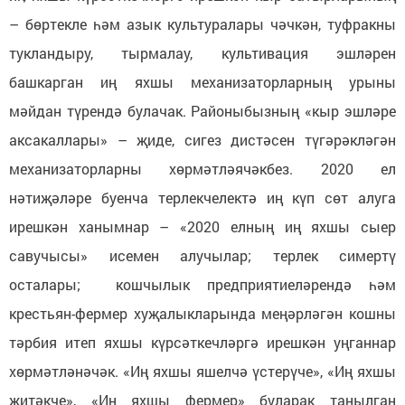
– бөртекле һәм азык культуралары чәчкән, туфракны
тукландыру, тырмалау, культивация эшләрен
башкарган иң яхшы механизаторларның урыны
мәйдан түрендә булачак. Районыбызның «кыр эшләре
аксакаллары» – җиде, сигез дистәсен түгәрәкләгән
механизаторларны хөрмәтләячәкбез. 2020 ел
нәтиҗәләре буенча терлекчелектә иң күп сөт алуга
ирешкән ханымнар – «2020 елның иң яхшы сыер
савучысы» исемен алучылар; терлек симертү
осталары; кошчылык предприятиеләрендә һәм
крестьян-фермер хуҗалыкларында меңәрләгән кошны
тәрбия итеп яхшы күрсәткечләргә ирешкән уңганнар
хөрмәтләнәчәк. «Иң яхшы яшелчә үстерүче», «Иң яхшы
җитәкче», «Иң яхшы фермер» буларак танылган