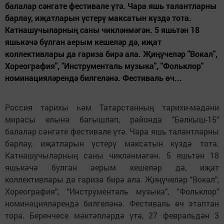
балалар сәнгате фестивале үтә. Чара яшь талантларны
барлау, иҗатларын үстерү максатын күздә тота.
Катнашучыларның саны чикләнмәгән. 5 яшьтән 18
яшькәчә булган аерым кешеләр дә, иҗат
коллективлары да гариза бирә ала. Җиңүчеләр "Вокал",
Хореография", "Инструменталь музыка", "Фольклор"
номинацияләрендә билгеләнә. Фестиваль өч...
Россия тарихы һәм Татарстанның тарихи-мәдәни
мирасы елына багышлап, районда "Балкыш-15"
балалар сәнгате фестивале үтә. Чара яшь талантларны
барлау, иҗатларын үстерү максатын күздә тота.
Катнашучыларның саны чикләнмәгән. 5 яшьтән 18
яшькәчә булган аерым кешеләр дә, иҗат
коллективлары да гариза бирә ала. Җиңүчеләр "Вокал",
Хореография", "Инструменталь музыка", "Фольклор"
номинацияләрендә билгеләнә. Фестиваль өч этаптан
тора. Беренчесе мәктәпләрдә үтә, 27 февральдән 3