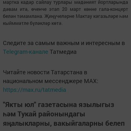
мартка кадәр сайлау турлары мәдәният йортларында
дәвам итә, өченче этап 20 март көнне гала-концерт
белән тәмамлана. Җиңүчеләрне Мактау кәгазьләре һәм
кыйммәтле бүләкләр көтә.
Следите за самым важным и интересным в
Telegram-канале
Татмедиа
Читайте новости Татарстана в
национальном мессенджере MАХ:
https://max.ru/tatmedia
"Якты юл" газетасына язылыгыз
һәм Тукай районындагы
яңалыкларны, вакыйгаларны белеп