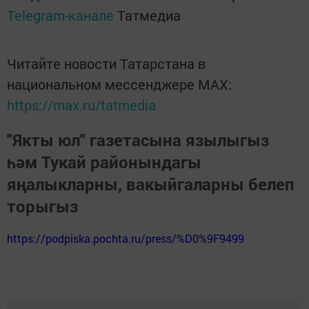
Telegram-канале
Татмедиа
Читайте новости Татарстана в
национальном мессенджере MАХ:
https://max.ru/tatmedia
"Якты юл" газетасына язылыгыз
һәм Тукай районындагы
яңалыкларны, вакыйгаларны белеп
торыгыз
https://podpiska.pochta.ru/press/%D0%9F9499