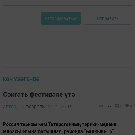
Отправить
Авторизоваться
КӨН ҮЗӘГЕНДӘ
Сәнгать фестивале үтә
автор,
15 февраль 2012 - 05:19
1199
0
0
Россия тарихы һәм Татарстанның тарихи-мәдәни
мирасы елына багышлап, районда "Балкыш-15"