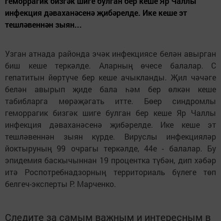
геморрагик бизгәк шиге булган бер кеше Яр Чаллы
инфекция дәваханәсенә җибәрелде. Ике кеше эт
тешләвеннән зыян...
Узган атнада районда эчәк инфекциясе белән авырган
биш кеше теркәлде. Аларның өчесе балалар. С
гепатитын йөртүче бер кеше ачыкланды. Җил чәчәге
белән авырып җиде бала һәм бер өлкән кеше
табибларга мөрәҗәгать итте. Бөер синдромлы
геморрагик бизгәк шиге булган бер кеше Яр Чаллы
инфекция дәваханәсенә җибәрелде. Ике кеше эт
тешләвеннән зыян күрде. Вируслы инфекцияләр
йоктыруның 99 очрагы теркәлде, 44е - балалар. Бу
эпидемия баскычыннан 19 процентка түбән, дип хәбәр
итә Роспотребнадзорның территориаль бүлеге төп
белгеч-эксперты Р. Марченко.
Следите за самым важным и интересным в