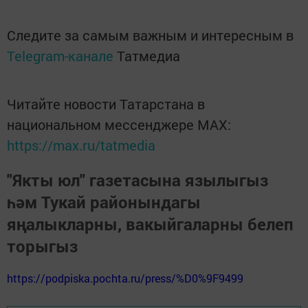
Следите за самым важным и интересным в
Telegram-канале
Татмедиа
Читайте новости Татарстана в
национальном мессенджере MАХ:
https://max.ru/tatmedia
"Якты юл" газетасына язылыгыз
һәм Тукай районындагы
яңалыкларны, вакыйгаларны белеп
торыгыз
https://podpiska.pochta.ru/press/%D0%9F9499