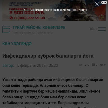
5
Автоматическое закрытие баннера через
ТУКАЙ РАЙОНЫ ХӘБӘРЛӘРЕ
16+
"Якты юл" газетасы - Тукай районы
КӨН ҮЗӘГЕНДӘ
Инфекцияләр күбрәк балаларга йога
автор,
15 февраль 2012 - 05:22
1240
0
0
Узган атнада районда эчәк инфекциясе белән авырган
биш кеше теркәлде. Аларның өчесе балалар. С
гепатитын йөртүче бер кеше ачыкланды. Җил чәчәге
белән авырып җиде бала һәм бер өлкән кеше
табибларга мөрәҗәгать итте. Бөер синдромлы