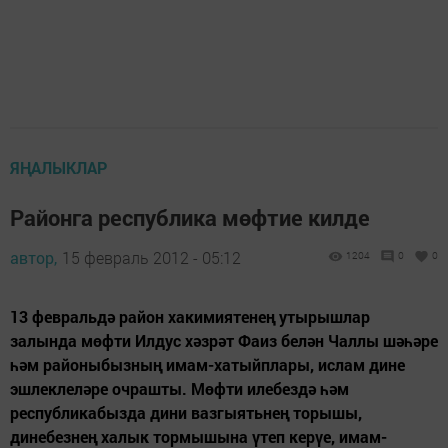
ЯҢАЛЫКЛАР
Районга республика мөфтие килде
автор,
15 февраль 2012 - 05:12
1204
0
0
13 февральдә район хакимиятенең утырышлар
залында мөфти Илдус хәзрәт Фаиз белән Чаллы шәһәре
һәм районыбызның имам-хатыйплары, ислам дине
эшлеклеләре очрашты. Мөфти илебездә һәм
республикабызда дини вазгыятьнең торышы,
динебезнең халык тормышына үтеп керүе, имам-