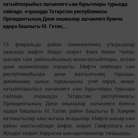
хатыйпларыбыз эшчәнлеге һәм бурычлары турында
сөйләде. очрашуда Татарстан республикасы
Президентының Дини оешмалар эшчәнлеге буенча
идарә башлыгы М. Гатин,...
13 февральдә район хакимиятенең утырышлар
залында мөфти Илдус хәзрәт Фаиз белән Чаллы
шәһәре һәм районыбызның имам-хатыйплары, ислам
дине эшлеклеләре очрашты. Мөфти илебездә һәм
республикабызда дини вазгыятьнең торышы,
динебезнең халык тормышына үтеп керүе, имам-
хатыйпларыбыз эшчәнлеге һәм бурычлары турында
сөйләде. очрашуда Татарстан республикасы
Президентының Дини оешмалар эшчәнлеге буенча
идарә башлыгы М. Гатин, район башлыгы В. Хаҗиев
катнаштылар һәм чыгыш ясадылар. Мөфти шәһәр һәм
район мөхтәсибләре Әлфәс хәзрәт Гайфуллага һәм
Җәүдәт хәзрәт Харраска шаһәдәтнамәләр тапшырды.