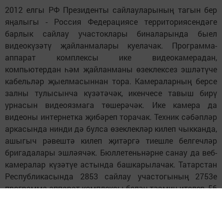
2012 елгы РФ Президенты сайлауларының тагын бер
яңалыгы - Россия Федерациясе территориясендәге
барлык сайлау участоклары биналарында быел
видеокүзәтү җайланмалары куелачак. Программа-
аппарат комплексы ике видеокамерадан,
компьютердан һәм җайланманы өзеклексез эшләтүче
кабельләр җыелмасыннан тора. Камераларның берсе
залны тулысынча күзәтәчәк, икенчесе тавыш бирү
урнасын видеоязмага төшерәчәк. Ике камера да
видеоны интернетка җибәреп торачак. Техник сәбәпләр
аркасында нинди дә булса өзеклекләр килеп чыкканда,
ашыгыч рәвештә килеп җитәргә тиешле белгечләр
бригадалары эшләячәк. Бюллетеньнәрне санау да веб-
камералар күзәтүе астында башкарылачак. Татарстан
Республикасында 2853 сайлау участогының 2753е
программа-аппарат комплексы белән тәэмин ителер, 56
ябык участокта һәм техник мөмкинлеге булмаган 44
участокта Президент сайлаулары камераларсыз гына