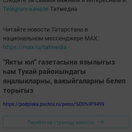
Telegram-канале
Татмедиа
Читайте новости Татарстана в
национальном мессенджере MАХ:
https://max.ru/tatmedia
"Якты юл" газетасына язылыгыз
һәм Тукай районындагы
яңалыкларны, вакыйгаларны белеп
торыгыз
https://podpiska.pochta.ru/press/%D0%9F9499
Перейти на страницу новости