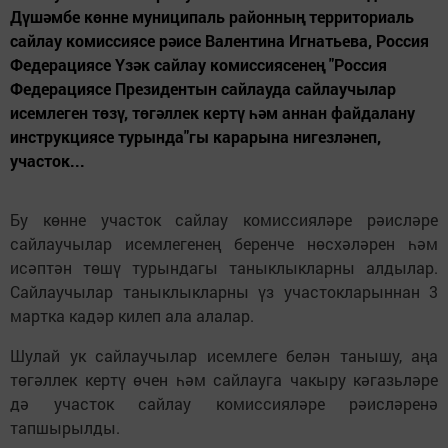
Дүшәмбе көнне муниципаль районның территориаль
сайлау комиссиясе рәисе Валентина Игнатьева, Россия
Федерациясе Үзәк сайлау комиссиясенең "Россия
Федерациясе Президентын сайлауда сайлаучылар
исемлеген төзү, төгәллек кертү һәм аннан файдалану
инструкциясе турында"гы карарына нигезләнеп,
участок...
Бу көнне участок сайлау комиссияләре рәисләре
сайлаучылар исемлегенең беренче нөсхәләрен һәм
исәптән төшү турындагы таныклыкларны алдылар.
Сайлаучылар таныклыкларны үз участокларыннан 3
мартка кадәр килеп ала алалар.
Шулай ук сайлаучылар исемлеге белән танышу, аңа
төгәллек кертү өчен һәм сайлауга чакыру кәгазьләре
дә участок сайлау комиссияләре рәисләренә
тапшырылды.