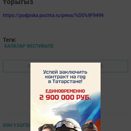
торыгыз
https://podpiska.pochta.ru/press/%D0%9F9499
Теги:
БАЛАЛАР ФЕСТИВАЛЕ
Перейти на страницу новости
КӨН ҮЗӘГЕНДӘ