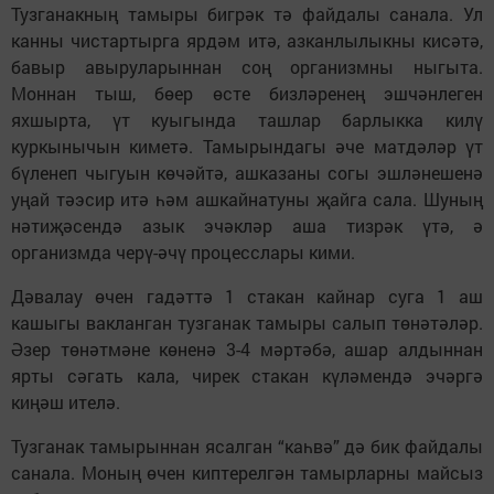
Тузганакның тамыры бигрәк тә файдалы санала. Ул
канны чистартырга ярдәм итә, азканлылыкны кисәтә,
бавыр авыруларыннан соң организмны ныгыта.
Моннан тыш, бөер өсте бизләренең эшчәнлеген
яхшырта, үт куыгында ташлар барлыкка килү
куркынычын киметә. Тамырындагы әче матдәләр үт
бүленеп чыгуын көчәйтә, ашказаны согы эшләнешенә
уңай тәэсир итә һәм ашкайнатуны җайга сала. Шуның
нәтиҗәсендә азык эчәкләр аша тизрәк үтә, ә
организмда черү-әчү процесслары кими.
Дәвалау өчен гадәттә 1 стакан кайнар суга 1 аш
кашыгы вакланган тузганак тамыры салып төнәтәләр.
Әзер төнәтмәне көненә 3-4 мәртәбә, ашар алдыннан
ярты сәгать кала, чирек стакан күләмендә эчәргә
киңәш ителә.
Тузганак тамырыннан ясалган “каһвә” дә бик файдалы
санала. Моның өчен киптерелгән тамырларны майсыз