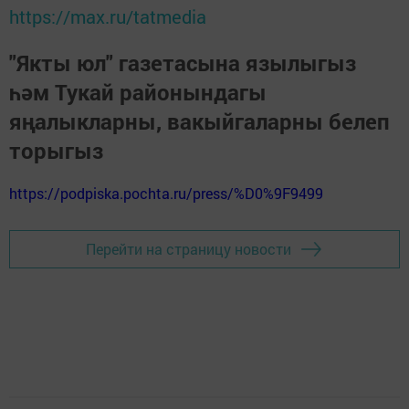
https://max.ru/tatmedia
"Якты юл" газетасына язылыгыз
һәм Тукай районындагы
яңалыкларны, вакыйгаларны белеп
торыгыз
https://podpiska.pochta.ru/press/%D0%9F9499
Перейти на страницу новости