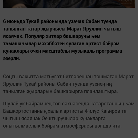
6 июньдә Тукай районында узачак Сабан туенда
танылган татар җырчысы Марат Яруллин чыгыш
ясаячак. Популяр хитлар башкаручы һәм
тамашачылар мәхәббәтен яулаган артист бәйрәм
кунаклары өчен масштаблы музыкаль программа
әзерли.
Соңгы вакытта матбугат битләреннән төшмәгән Марат
Яруллин Тукай районы Сабан туенда үзенең иң
танылган җырларын башкарырга планлаштыра.
Шулай ук бәйрәмнең төп сәхнәсендә Татарстанның һәм
Башкортостанның халык артисты Филүс Каһиров та
чыгыш ясаячак.Оештыручылар кунакларга
онытылмаслык бәйрәм атмосферасы вәгъдә итә.