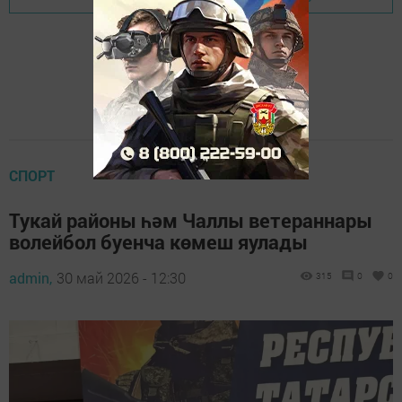
СПОРТ
Тукай районы һәм Чаллы ветераннары
волейбол буенча көмеш яулады
admin,
30 май 2026 - 12:30
315
0
0