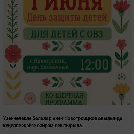
Үзенчәлекле балалар өчен Новотроицкое авылында
күңелле җәйге бәйрәм оештырыла.