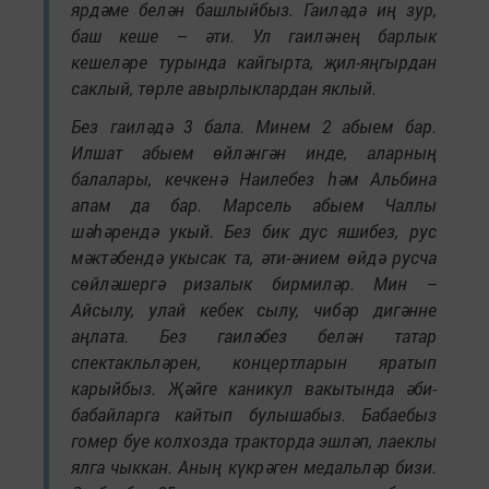
ярдәме белән башлыйбыз. Гаиләдә иң зур,
баш кеше – әти. Ул гаиләнең барлык
кешеләре турында кайгырта, җил-яңгырдан
саклый, төрле авырлыклардан яклый.
Без гаиләдә 3 бала. Минем 2 абыем бар.
Илшат абыем өйләнгән инде, аларның
балалары, кечкенә Наилебез һәм Альбина
апам да бар. Марсель абыем Чаллы
шәһәрендә укый. Без бик дус яшибез, рус
мәктәбендә укысак та, әти-әнием өйдә русча
сөйләшергә ризалык бирмиләр. Мин –
Айсылу, улай кебек сылу, чибәр дигәнне
аңлата. Без гаиләбез белән татар
спектакльләрен, концертларын яратып
карыйбыз. Җәйге каникул вакытында әби-
бабайларга кайтып булышабыз. Бабаебыз
гомер буе колхозда тракторда эшләп, лаеклы
ялга чыккан. Аның күкрәген медальләр бизи.