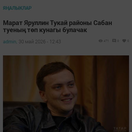
ЯҢАЛЫКЛАР
Марат Яруллин Тукай районы Сабан
туеның төп кунагы булачак
admin,
30 май 2026 - 12:43
471
0
0