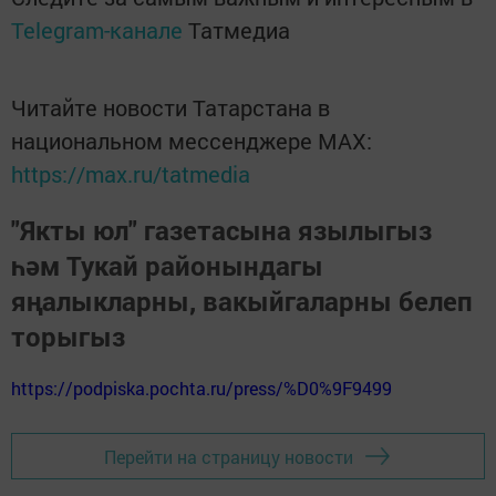
Telegram-канале
Татмедиа
Читайте новости Татарстана в
национальном мессенджере MАХ:
https://max.ru/tatmedia
"Якты юл" газетасына язылыгыз
һәм Тукай районындагы
яңалыкларны, вакыйгаларны белеп
торыгыз
https://podpiska.pochta.ru/press/%D0%9F9499
Перейти на страницу новости