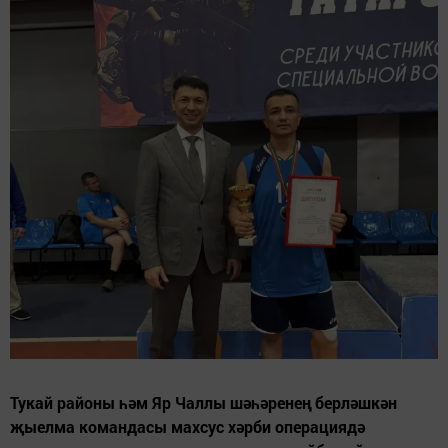
Тукай районы һәм Яр Чаллы шәһәренең берләшкән
җыелма командасы махсус хәрби операциядә