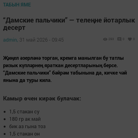
ТАБЫН ЯМЕ
“Дамские пальчики” — телеңне йотарлык
десерт
admin,
31 май 2026 - 09:45
293
0
0
Җиңел әзерләнә торган, кремга манылган бу татлы
ризык күпләрнең яраткан десертларының берсе.
“Дамские пальчики” бәйрәм табынына да, кичке чәй
янына да туры килә.
Камыр өчен кирәк булачак:
1,5 стакан су
180 гр ак май
бик аз гына тоз
1,5 стакан он