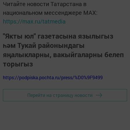
Читайте новости Татарстана в
национальном мессенджере MАХ:
https://max.ru/tatmedia
"Якты юл" газетасына язылыгыз
һәм Тукай районындагы
яңалыкларны, вакыйгаларны белеп
торыгыз
https://podpiska.pochta.ru/press/%D0%9F9499
Перейти на страницу новости