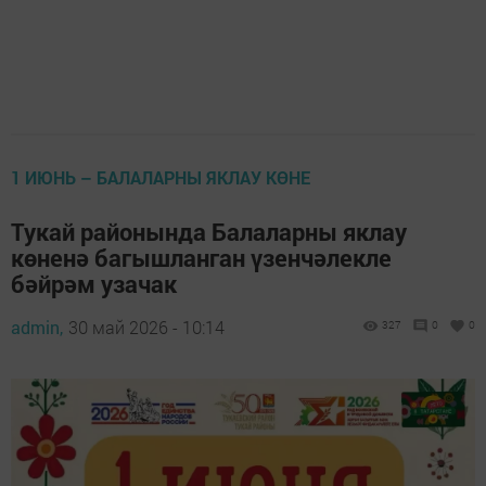
1 ИЮНЬ – БАЛАЛАРНЫ ЯКЛАУ КӨНЕ
Тукай районында Балаларны яклау
көненә багышланган үзенчәлекле
бәйрәм узачак
admin,
30 май 2026 - 10:14
327
0
0