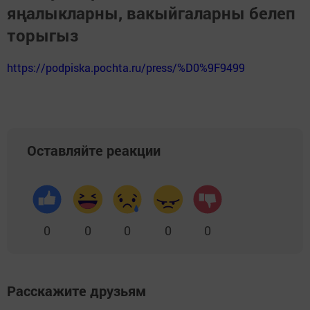
яңалыкларны, вакыйгаларны белеп
торыгыз
https://podpiska.pochta.ru/press/%D0%9F9499
Оставляйте реакции
0
0
0
0
0
Расскажите друзьям