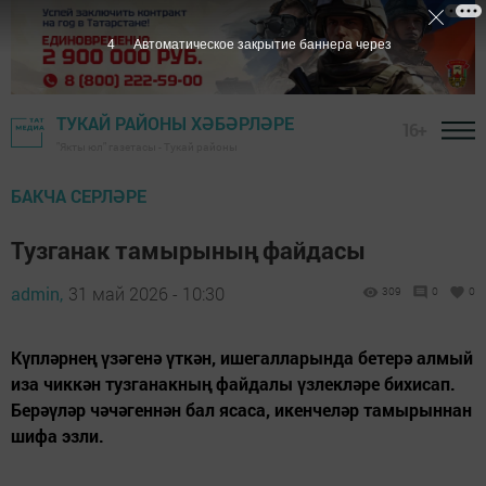
3
Автоматическое закрытие баннера через
ТУКАЙ РАЙОНЫ ХӘБӘРЛӘРЕ
16+
"Якты юл" газетасы - Тукай районы
БАКЧА СЕРЛӘРЕ
Тузганак тамырының файдасы
admin,
31 май 2026 - 10:30
309
0
0
Күпләрнең үзәгенә үткән, ишегалларында бетерә алмый
иза чиккән тузганакның файдалы үзлекләре бихисап.
Берәүләр чәчәгеннән бал ясаса, икенчеләр тамырыннан
шифа эзли.