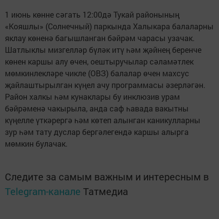
1 июнь көнне сәгать 12:00дә Тукай районының
«Кояшлы» (Солнечный) паркында Халыкара балаларны
яклау көненә багышланган бәйрәм чарасы узачак.
Шатлыклы мизгелләр бүләк итү һәм җәйнең беренче
көнен каршы алу өчен, оештыручылар сәламәтлек
мөмкинлекләре чикле (ОВЗ) балалар өчен махсус
җайлаштырылган күңел ачу программасы әзерләгән.
Район халкы һәм кунаклары бу инклюзив урам
бәйрәменә чакырыла, анда саф һавада вакытны
күңелле үткәрергә һәм көтеп алынган каникулларны
зур һәм тату дуслар бергәлегендә каршы алырга
мөмкин булачак.
Следите за самым важным и интересным в
Telegram-канале
Татмедиа