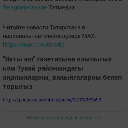
Telegram-канале
Татмедиа
Читайте новости Татарстана в
национальном мессенджере MАХ:
https://max.ru/tatmedia
"Якты юл" газетасына язылыгыз
һәм Тукай районындагы
яңалыкларны, вакыйгаларны белеп
торыгыз
https://podpiska.pochta.ru/press/%D0%9F9499
Перейти на страницу новости