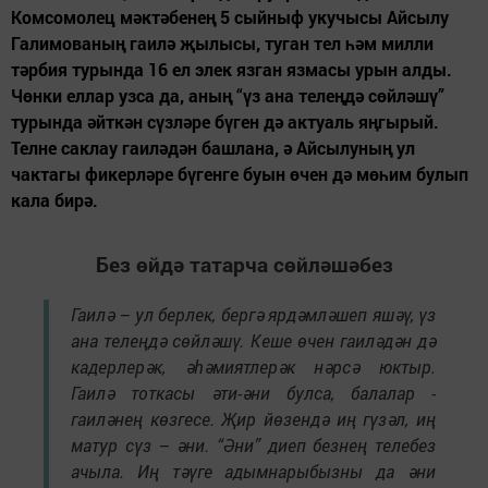
Комсомолец мәктәбенең 5 сыйныф укучысы Айсылу
Галимованың гаилә җылысы, туган тел һәм милли
тәрбия турында 16 ел элек язган язмасы урын алды.
Чөнки еллар узса да, аның “үз ана телеңдә сөйләшү”
турында әйткән сүзләре бүген дә актуаль яңгырый.
Телне саклау гаиләдән башлана, ә Айсылуның ул
чактагы фикерләре бүгенге буын өчен дә мөһим булып
кала бирә.
Без өйдә татарча сөйләшәбез
Гаилә – ул берлек, бергә ярдәмләшеп яшәү, үз
ана телеңдә сөйләшү. Кеше өчен гаиләдән дә
кадерлерәк, әһәмиятлерәк нәрсә юктыр.
Гаилә тоткасы әти-әни булса, балалар -
гаиләнең көзгесе. Җир йөзендә иң гүзәл, иң
матур сүз – әни. “Әни” диеп безнең телебез
ачыла. Иң тәүге адымнарыбызны да әни