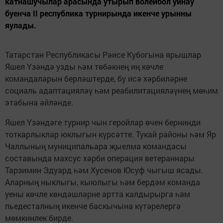
катнашучылар арасында утырып волейбол уйнау
буенча II республика турнирында икенче урынны
яулады.
Татарстан Республикасы Рәисе Кубогына ярышлар
Яшел Үзәндә узды һәм төбәкнең иң көчле
командаларын берләштерде, бу исә хәрбиләрне
социаль адаптацияләү һәм реабилитацияләүнең мөһим
этабына әйләнде.
Яшел Үзәндәге турнир чын геройлар өчен бернинди
тоткарлыклар юклыгын күрсәтте. Тукай районы һәм Яр
Чаллының муниципальара җыелма командасы
составында махсус хәрби операция ветераннары
Тарзимин Эдуард һәм Хусенов Юсуф чыгыш ясады.
Аларның ныклыгы, кыюлыгы һәм бердәм команда
уены көчле көндәшләрне артта калдырырга һәм
пьедесталның икенче баскычына күтәрелергә
мөмкинлек бирде.