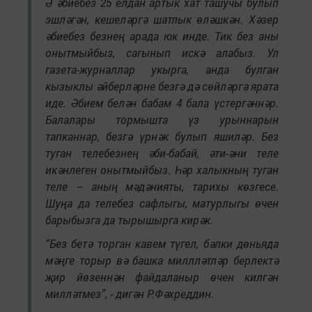
Ә әбиебез 25 елдан артык хат ташучы булып
эшләгән, кешеләргә шатлык өләшкән. Хәзер
әбиебез безнең арада юк инде. Тик без аны
онытмыйбыз, сагынып искә алабыз. Ул
газета-журналлар укырга, анда булган
кызыклы әйберләрне безгә дә сөйләргә ярата
иде. Әбием белән бабам 4 бала үстергәннәр.
Балалары тормышта үз урыннарын
тапканнар, безгә үрнәк булып яшиләр. Без
туган телебезнең әби-бабай, әти-әни теле
икәнлеген онытмыйбыз. Һәр халыкның туган
теле – аның мәдәнияты, тарихы көзгесе.
Шуңа да телебез сафлыгы, матурлыгы өчен
барыбызга да тырышырга кирәк.
“Без бетә торган кавем түгел, бәлки дөньяда
мәңге торыр вә башка миллләтләр берлектә
җир йөзеннән файдаланыр өчен килгән
милләтмез”, - дигән Р.Фәхреддин.