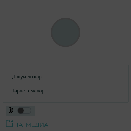
Документлар
Төрле темалар