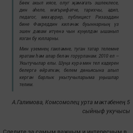
Бөек акыл иясе, олуг җәмәгать эшлеклесе,
дин әһеле, мәгърифәтче, тарихчы, әдип,
педагог, мөхәррир, публицист Ризаэддин
бине Фәхреддин киләчәк буыннарның үз
эшен дәвам итүенә чын күңелдән ышанып
язган бу юлларны.
Мин үземнең гаиләмне, туган татар телемне
яратам һәм алар белән горурланам. 2010 ел –
Укытучылар елы. Шуңа күрә мин тел кадерен
белергә өйрәткән, белем дөньясына алып
кергән барлык укытучыларыма уңышлар
телим.
А.Галимова, Комсомолец урта мәктәбенең 5
сыйныф укучысы
Следите за самым важным и интересным в