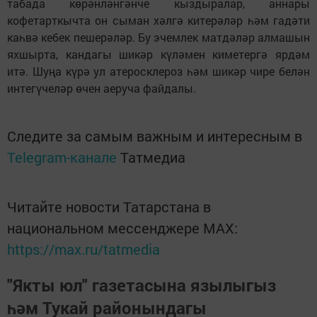
табада көрәнләнгәнче кыздыралар, аннары
кофетарткычта он сыман хәлгә китерәләр һәм гадәти
каһвә кебек пешерәләр. Бу эчемлек матдәләр алмашын
яхшырта, кандагы шикәр күләмен киметергә ярдәм
итә. Шуңа күрә ул атеросклероз һәм шикәр чире белән
интегүчеләр өчен аеруча файдалы.
Следите за самым важным и интересным в
Telegram-канале
Татмедиа
Читайте новости Татарстана в
национальном мессенджере MАХ:
https://max.ru/tatmedia
"Якты юл" газетасына язылыгыз
һәм Тукай районындагы