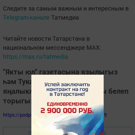
Следите за самым важным и интересным в
Telegram-канале
Татмедиа
Читайте новости Татарстана в
национальном мессенджере MАХ:
https://max.ru/tatmedia
"Якты юл" газетасына язылыгыз
һәм Тукай районындагы
яңалыкларны, вакыйгаларны белеп
торыгыз
https://podpiska.pochta.ru/press/%D0%9F9499
Перейти на страницу новости