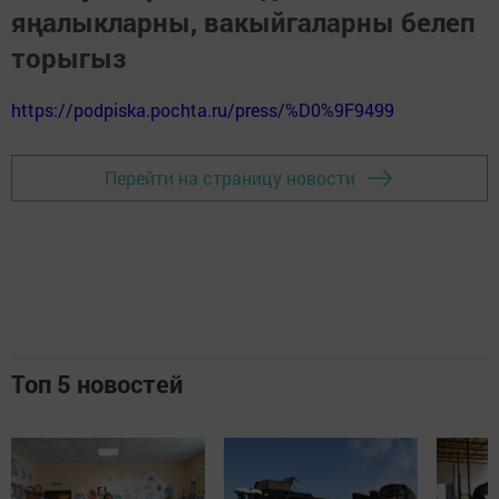
яңалыкларны, вакыйгаларны белеп
торыгыз
https://podpiska.pochta.ru/press/%D0%9F9499
Перейти на страницу новости
Топ 5 новостей