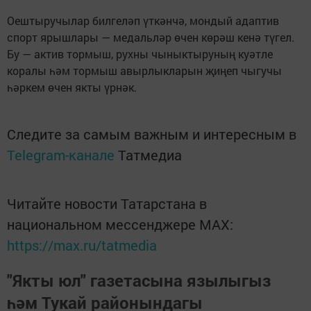
Оештыручылар билгеләп үткәнчә, мондый адаптив
спорт ярышлары — медальләр өчен көрәш кенә түгел.
Бу — актив тормыш, рухны чыныктыруның куәтле
коралы һәм тормыш авырлыкларын җиңеп чыгучы
һәркем өчен якты үрнәк.
Следите за самым важным и интересным в
Telegram-канале
Татмедиа
Читайте новости Татарстана в
национальном мессенджере MАХ:
https://max.ru/tatmedia
"Якты юл" газетасына язылыгыз
һәм Тукай районындагы