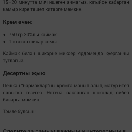
15–20 минутта мич ишеген ачмагыз, югыйсә кабарган
камыр кире төшеп китәргә мөмкин.
Крем өчен:
750 гр 20%лы каймак
1 стакан шикәр комы
Каймак белән шикәрне миксер ярдәмендә куерганчы
туглагыз.
Десертны җыю
Пешкән “бармаклар”ны кремга манып алып, матур итеп
савытка тезегез. Өстенә вакланган шоколад сибеп
бизәргә мөмкин.
Тәмле булсын!
Следите за самым важным и интересным в