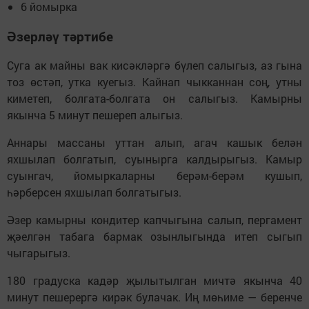
6 йомырка
Әзерләү тәртибе
Суга ак майны вак кисәкләргә бүлеп салыгыз, аз гына
тоз өстәп, утка куегыз. Кайнап чыкканнан соң, утны
киметеп, болгата-болгата он салыгыз. Камырны
якынча 5 минут пешереп алыгыз.
Аннары массаны уттан алып, агач кашык белән
яхшылап болгатып, суынырга калдырыгыз. Камыр
суынгач, йомыркаларны берәм-берәм кушып,
һәрберсен яхшылап болгатыгыз.
Әзер камырны кондитер капчыгына салып, пергамент
җәелгән табага бармак озынлыгында итеп сыгып
чыгарыгыз.
180 градуска кадәр җылытылган мичтә якынча 40
минут пешерергә кирәк булачак. Иң мөһиме — беренче