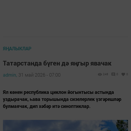
ЯҢАЛЫКЛАР
Татарстанда бүген дә яңгыр явачак
admin,
31 май 2026 - 07:00
248
0
0
Ял көнен республика циклон йогынтысы астында
уздырачак, һава торышында сизелерлек үзгәрешләр
булмаячак, дип хәбәр итә синоптиклар.