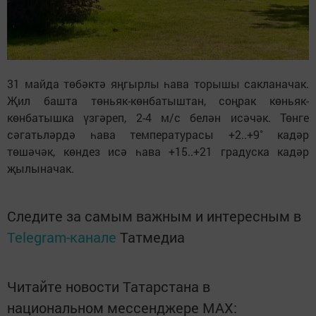
31 майда төбәктә яңгырлы һава торышы сакланачак.
Җил башта төньяк-көнбатыштан, соңрак көньяк-
көнбатышка үзгәреп, 2-4 м/с белән исәчәк. Төнге
сәгатьләрдә һава температурасы +2..+9˚ кадәр
төшәчәк, көндез исә һава +15..+21 градуска кадәр
җылыначак.
Следите за самым важным и интересным в
Telegram-канале
Татмедиа
Читайте новости Татарстана в
национальном мессенджере MАХ: