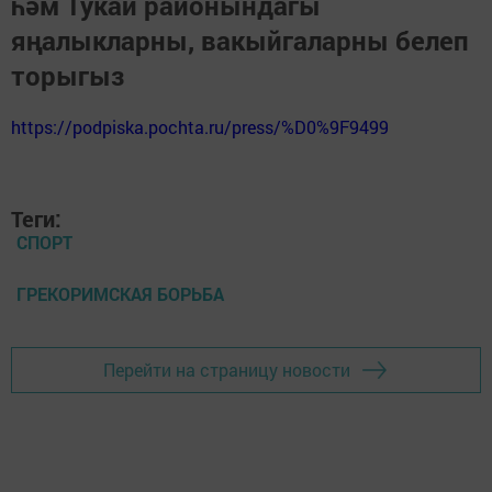
һәм Тукай районындагы
яңалыкларны, вакыйгаларны белеп
торыгыз
https://podpiska.pochta.ru/press/%D0%9F9499
Теги:
СПОРТ
ГРЕКОРИМСКАЯ БОРЬБА
Перейти на страницу новости