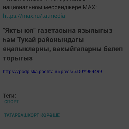
национальном мессенджере MАХ:
https://max.ru/tatmedia
"Якты юл" газетасына язылыгыз
һәм Тукай районындагы
яңалыкларны, вакыйгаларны белеп
торыгыз
https://podpiska.pochta.ru/press/%D0%9F9499
Теги:
СПОРТ
ТАТАРБАШКОРТ КӨРӘШЕ