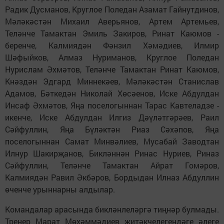
Радик Дусманов, Круглое Поледан Азамат Гайнутдинов,
Мәләкәстән Михаил Аверьянов, Артем Артемьев,
Теләнче Тамактан Эмиль Закиров, Ринат Каюмов -
беренче, Калмиядән Фәнзил Хәмәдиев, Илмир
Шәфыйков, Алмаз Нуриманов, Круглое Поледан
Нурислам Әхмәтов, Теләнче Тамактан Ринат Каюмов,
Кнәздән Эдгард Миннекәев, Мәләкәстән Станислав
Адамов, Бәткедән Николай Хөсәенов, Иске Абдулдан
Инсаф Әхмәтов, Яңа поселогыннан Тарас Кавтеладзе -
икенче, Иске Абдулдан Илгиз Дәүләтгәрәев, Раил
Сәйфуллин, Яңа Бүләктән Риаз Сәхәпов, Яңа
поселогыннан Самат Минвәлиев, Мусабай Заводтан
Илнур Шакирҗанов, Бикләннән Ринас Нуриев, Риназ
Сәйфуллин, Теләнче Тамактан Айрат Гомәров,
Калмиядән Равил Әкбәров, Бордыдан Илназ Абдуллин
өченче урыннарны алдылар.
Командалар арасында бикләнлеләргә тиңнәр булмады.
Тренер Марат Мөхәммәдиев җитәкчелегендәге әлеге