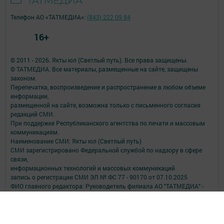
Телефон АО «ТАТМЕДИА»:
(843) 222 09 84
16+
© 2011 - 2026. Якты юл (Светлый путь). Все права защищены.
© ТАТМЕДИА. Все материалы, размещенные на сайте, защищены
законом.
Перепечатка, воспроизведение и распространение в любом объеме
информации,
размещенной на сайте, возможна только с письменного согласия
редакций СМИ.
При поддержке Республиканского агентства по печати и массовым
коммуникациям.
Наименование СМИ: Якты юл (Светлый путь)
СМИ зарегистрировано Федеральной службой по надзору в сфере
связи,
информационных технологий и массовых коммуникаций
запись о регистрации СМИ ЭЛ № ФС 77 - 90170 от 07.10.2025
ФИО главного редактора: Руководитель филиала АО "ТАТМЕДИА" -
главный редактор Аверьянова Олеся Борисовна
Адрес редакции: 423807, Республика Татарстан, город Набережные
Челны, проспект Мусы Джалиля, 46
Телефон редакции: 8 (8552) 70-17-58 - редактор;