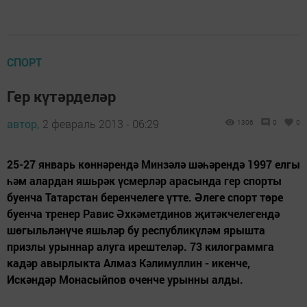
СПОРТ
Гер күтәрделәр
автор,
2 февраль 2013 - 06:29
1306
0
0
25-27 январь көннәрендә Минзәлә шәһәрендә 1997 елгы
һәм алардан яшьрәк үсмерләр арасында гер спорты
буенча Татарстан беренчелеге үтте. Әлеге спорт төре
буенча тренер Равис Әхкәметдинов җитәкчелегендә
шөгыльләнүче яшьләр бу республикүләм ярышта
призлы урыннар алуга ирештеләр. 73 килограммга
кадәр авырлыкта Алмаз Кәлимуллин - икенче,
Искәндәр Монасыйпов өченче урынны алды.