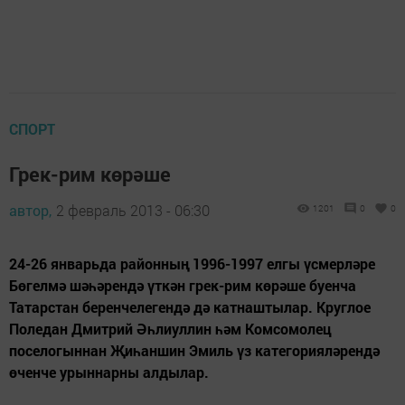
СПОРТ
Грек-рим көрәше
автор,
2 февраль 2013 - 06:30
1201
0
0
24-26 январьда районның 1996-1997 елгы үсмерләре
Бөгелмә шәһәрендә үткән грек-рим көрәше буенча
Татарстан беренчелегендә дә катнаштылар. Круглое
Поледан Дмитрий Әһлиуллин һәм Комсомолец
поселогыннан Җиһаншин Эмиль үз категорияләрендә
өченче урыннарны алдылар.