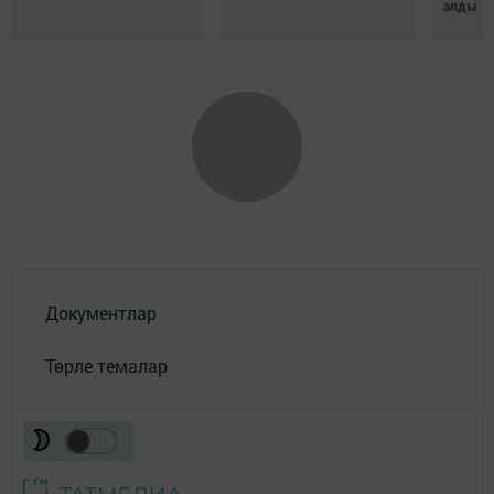
алды
Документлар
Төрле темалар