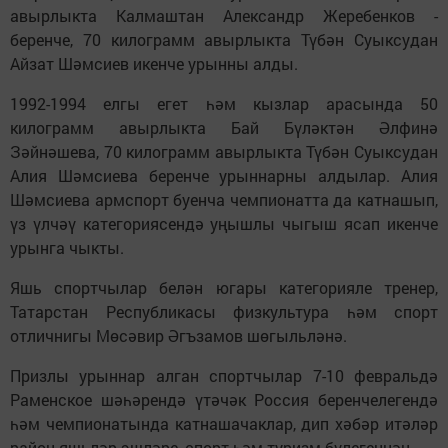
авырлыкта Калмаштан Александр Жеребенков -
беренче, 70 килограмм авырлыкта Түбән Суыксудан
Айзат Шәмсиев икенче урынны алды.
1992-1994 елгы егет һәм кызлар арасында 50
килограмм авырлыкта Бай Бүләктән Әлфинә
Зәйнәшева, 70 килограмм авырлыкта Түбән Суыксудан
Алия Шәмсиева беренче урыннарны алдылар. Алия
Шәмсиева армспорт буенча чемпионатта да катнашып,
үз үлчәү категориясендә уңышлы чыгыш ясап икенче
урынга чыкты.
Яшь спортчылар белән югары категорияле тренер,
Татарстан Республикасы физкультура һәм спорт
отличнигы Мөсәвир Әгъзамов шөгыльләнә.
Призлы урыннар алган спортчылар 7-10 февральдә
Раменское шәһәрендә үтәчәк Россия беренчелегендә
һәм чемпионатында катнашачаклар, дип хәбәр итәләр
район яшьләр эшләре, спорт һәм туризм бүлегеннән.