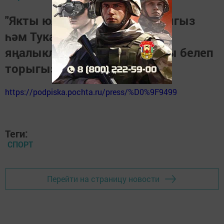
"Якты юл" газетасына язылыгыз
һәм Тукай районындагы
яңалыкларны, вакыйгаларны белеп
торыгыз
https://podpiska.pochta.ru/press/%D0%9F9499
Теги:
СПОРТ
Перейти на страницу новости