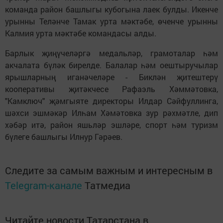
команда район башлыгы кубогына лаек булды. Икенче
урынны Теләнче Тамак урта мәктәбе, өченче урынны
Калмия урта мәктәбе командасы алды.
Барлык җиңүчеләргә медальләр, грамоталар һәм
акчалата бүләк бирелде. Балалар һәм оештыручылар
ярышларның иганәчеләре - Биклән җитештерү
кооперативы җитәкчесе Рафаэль Хәммәтовка,
"Камключ" җәмгыяте директоры Илдар Сәйфуллинга,
шәхси эшмәкәр Илһам Хәмәтовка зур рәхмәтле, дип
хәбәр итә, район яшьләр эшләре, спорт һәм туризм
бүлеге башлыгы Илнур Гәрәев.
Следите за самым важным и интересным в
Telegram-канале
Татмедиа
Читайте новости Татарстана в