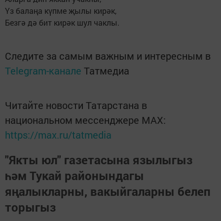
Үз балаңа күпме җылы кирәк,
Безгә дә бит кирәк шул чаклы.
Следите за самым важным и интересным в
Telegram-канале
Татмедиа
Читайте новости Татарстана в
национальном мессенджере MАХ:
https://max.ru/tatmedia
"Якты юл" газетасына язылыгыз
һәм Тукай районындагы
яңалыкларны, вакыйгаларны белеп
торыгыз