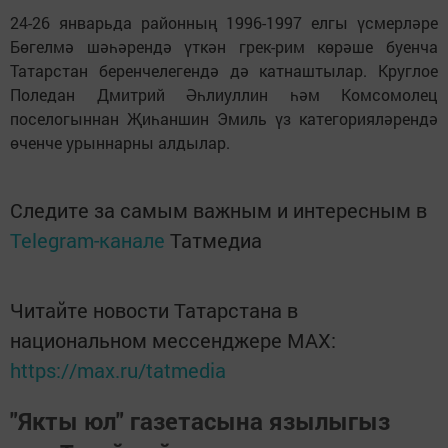
24-26 январьда районның 1996-1997 елгы үсмерләре
Бөгелмә шәһәрендә үткән грек-рим көрәше буенча
Татарстан беренчелегендә дә катнаштылар. Круглое
Поледан Дмитрий Әһлиуллин һәм Комсомолец
поселогыннан Җиһаншин Эмиль үз категорияләрендә
өченче урыннарны алдылар.
Следите за самым важным и интересным в
Telegram-канале
Татмедиа
Читайте новости Татарстана в
национальном мессенджере MАХ:
https://max.ru/tatmedia
"Якты юл" газетасына язылыгыз