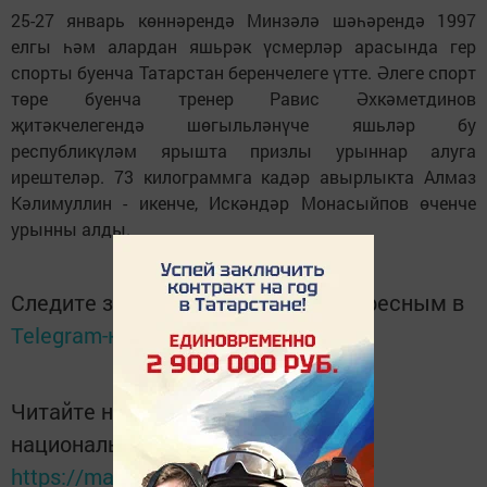
25-27 январь көннәрендә Минзәлә шәһәрендә 1997
елгы һәм алардан яшьрәк үсмерләр арасында гер
спорты буенча Татарстан беренчелеге үтте. Әлеге спорт
төре буенча тренер Равис Әхкәметдинов
җитәкчелегендә шөгыльләнүче яшьләр бу
республикүләм ярышта призлы урыннар алуга
ирештеләр. 73 килограммга кадәр авырлыкта Алмаз
Кәлимуллин - икенче, Искәндәр Монасыйпов өченче
урынны алды.
Следите за самым важным и интересным в
Telegram-канале
Татмедиа
Читайте новости Татарстана в
национальном мессенджере MАХ:
https://max.ru/tatmedia