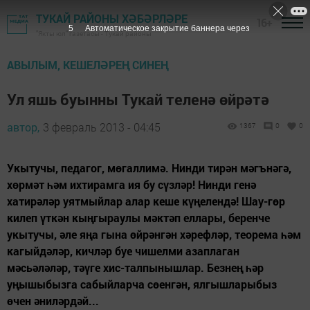
ТУКАЙ РАЙОНЫ ХӘБӘРЛӘРЕ
16+
5
Автоматическое закрытие баннера через
"Якты юл" газетасы - Тукай районы
АВЫЛЫМ, КЕШЕЛӘРЕҢ СИНЕҢ
Ул яшь буынны Тукай теленә өйрәтә
автор,
3 февраль 2013 - 04:45
1367
0
0
Укытучы, педагог, мөгаллимә. Нинди тирән мәгънәгә,
хөрмәт һәм ихтирамга ия бу сүзләр! Нинди генә
хатирәләр уятмыйлар алар кеше күңелендә! Шау-гөр
килеп үткән кыңгыраулы мәктәп еллары, беренче
укытучы, әле яңа гына өйрәнгән хәрефләр, теорема һәм
кагыйдәләр, кичләр буе чишелми азаплаган
мәсьәләләр, тәүге хис-талпынышлар. Безнең һәр
уңышыбызга сабыйларча сөенгән, ялгышларыбыз
өчен әниләрдәй...