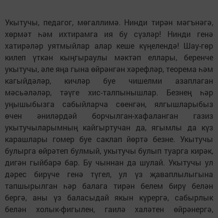
Укытучы, педагог, мөгаллимә. Нинди тирән мәгънәгә,
хөрмәт һәм ихтирамга ия бу сүзләр! Нинди генә
хатирәләр уятмыйлар алар кеше күңелендә! Шау-гөр
килеп үткән кыңгыраулы мәктәп еллары, беренче
укытучы, әле яңа гына өйрәнгән хәрефләр, теорема һәм
кагыйдәләр, кичләр буе чишелми азаплаган
мәсьәләләр, тәүге хис-талпынышлар. Безнең һәр
уңышыбызга сабыйларча сөенгән, ялгышларыбыз
өчен әниләрдәй борчылган-хафаланган газиз
укытучыларымның кайгыртучан да, ягымлы да күз
карашлары гомер буе саклап йөртә безне. Укытучы
булырга өйрәтеп булмый, укытучы булып туарга кирәк,
дигән гыйбарә бар. Бу чыннан да шулай. Укытучы ул
дәрес бирүче генә түгел, ул үз җаваплылыгына
тапшырылган һәр балага тирән белем бирү белән
бергә, аны үз баласыдай якын күрергә, сабырлык
белән холык-фигылен, гаилә халәтен өйрәнергә,