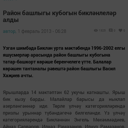
Район башлыгы кубогын бикләнлеләр
алды
автор,
1 февраль 2013 - 06:28
1325
0
0
Узган шимбәдә Биклән урта мәктәбендә 1996-2002 елгы
яшүсмерләр арасында район башлыгы кубогына
татар-башкорт көрәше беренчелеге үтте. Балалар
көрәшен тантаналы рәвештә район башлыгы Васил
Хаҗиев ачты.
Ярышларда 14 мәктәптән 62 укучы катнашты. Ярыш
бик кызу барды. Малайлар барысы да ныклап
әзерләнгәннәр иде. Төрле үлчәү категорияләрендә
призлы урыннар түбәндәгечә билгеләнде. Үз үлчәү
категорияләрендә Бикләннән Энгель Мөхәммәдиев,
Айназ Сәрвәров, Илназ Рамазанов, Илнур Рамазанов,