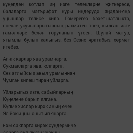
күңелдән котлап иң изге теләкләрне җиткерәсе,
балаларга мәгърифәт нуры иңдерүдә яңадан-яңа
уңышлар телисе килә. Гомерегез бәхет-шатлыкта,
сөекле укучыларыгызның рәхмәтен тоеп, кылган изге
гамәлләре белән горуланып үтсен. Шулай матур,
ягымлы булып калыгыз, без Сезне яратабыз, хөрмәт
итәбез.
Ап-ак карлар ява урамнарга,
Сукмакларга ява, юлларга,
Сез атлыйсыз авыл урамыннан
Чумган килеш тирән уйларга.
Уйларыгыз изге, сабыйларның
Күңеленә барып ялгана.
Күпме хисләр кирәк аның өчен
Ял-йокыңны онытып янарга.
һәм сакларга кирәк сүндермичә
Аларга дип яккан учакны,