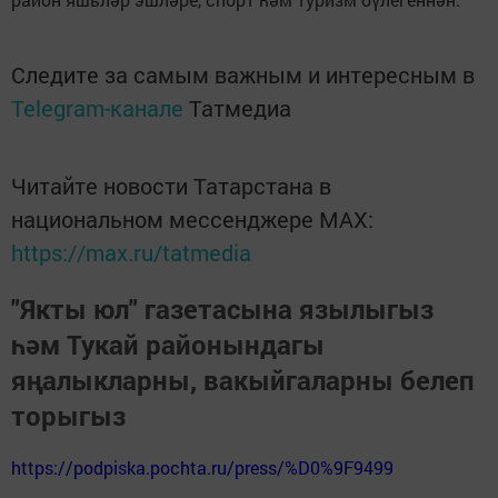
Следите за самым важным и интересным в
Telegram-канале
Татмедиа
Читайте новости Татарстана в
национальном мессенджере MАХ:
https://max.ru/tatmedia
"Якты юл" газетасына язылыгыз
һәм Тукай районындагы
яңалыкларны, вакыйгаларны белеп
торыгыз
https://podpiska.pochta.ru/press/%D0%9F9499