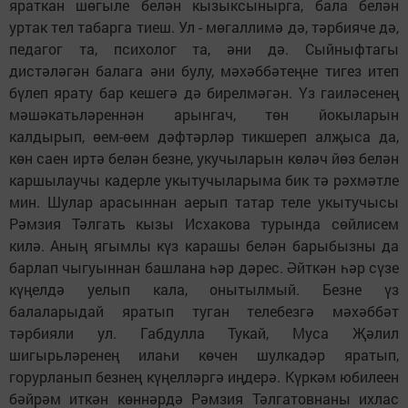
яраткан шөгыле белән кызыксынырга, бала белән
уртак тел табарга тиеш. Ул - мөгаллимә дә, тәрбияче дә,
педагог та, психолог та, әни дә. Сыйныфтагы
дистәләгән балага әни булу, мәхәббәтеңне тигез итеп
бүлеп ярату бар кешегә дә бирелмәгән. Үз гаиләсенең
мәшәкатьләреннән арынгач, төн йокыларын
калдырып, өем-өем дәфтәрләр тикшереп алҗыса да,
көн саен иртә белән безне, укучыларын көләч йөз белән
каршылаучы кадерле укытучыларыма бик тә рәхмәтле
мин. Шулар арасыннан аерып татар теле укытучысы
Рәмзия Тәлгать кызы Исхакова турында сөйлисем
килә. Аның ягымлы күз карашы белән барыбызны да
барлап чыгуыннан башлана һәр дәрес. Әйткән һәр сүзе
күңелдә уелып кала, онытылмый. Безне үз
балаларыдай яратып туган телебезгә мәхәббәт
тәрбияли ул. Габдулла Тукай, Муса Җәлил
шигырьләренең илаһи көчен шулкадәр яратып,
горурланып безнең күңелләргә иңдерә. Күркәм юбилеен
бәйрәм иткән көннәрдә Рәмзия Тәлгатовнаны ихлас