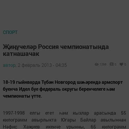
СПОРТ
Җиңүчеләр Россия чемпионатында
катнашачак
автор,
2 февраль 2013 - 04:35
1296
0
0
18-19 гыйнварда Түбән Новгород шәһәрендә армспорт
буенча Идел буе федераль округы беренчелеге һәм
чемпионаты үтте.
1997-1998 елгы егет һәм кызлар арасында 55
килограмм авырлыкта Югары Байлар авылыннан
Нәфис Хаҗиев икенче урынны, 65 килограмм