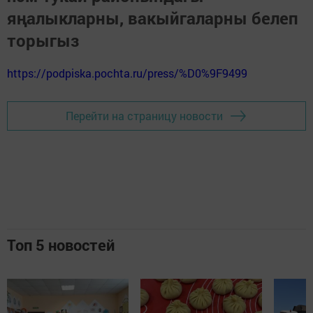
яңалыкларны, вакыйгаларны белеп
торыгыз
https://podpiska.pochta.ru/press/%D0%9F9499
Перейти на страницу новости
Топ 5 новостей