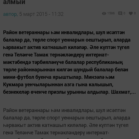
алмый
автор,
5 март 2015 - 11:32
1586
0
0
Район ветераннары һәм инвалидлары, шул исәптән
балалар да, төрле спорт уеннарын оештырып, аларда
һәрвакыт актив катнашып киләләр. Әле күптән түгел
генә Теләнче Тамак тернәкләндерү интернат-
мәктәбендә тәрбияләнүче балалар республиканың
төрле районнарыннан килгән шундый балалар белән
мини-футбол буенча ярыштылар. Минзәлә һәм
Кукмара уенчыларыннан азга гына калышып,
безнекеләр өченче призлы урынны алдылар. Шахмат,...
Район ветераннары һәм инвалидлары, шул исәптән
балалар да, төрле спорт уеннарын оештырып, аларда
һәрвакыт актив катнашып киләләр. Әле күптән түгел
генә Теләнче Тамак тернәкләндерү интернат-