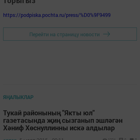
торыгыз
https://podpiska.pochta.ru/press/%D0%9F9499
Перейти на страницу новости
ЯҢАЛЫКЛАР
Тукай районының "Якты юл"
газетасында җиң сызганып эшләгән
Хәниф Хөснуллинны искә алдылар
1224
0
0