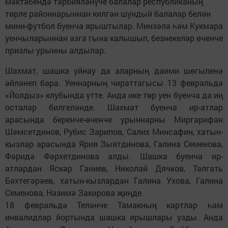
мәктәбендә тәрбияләнүче балалар республиканың
төрле районнарыннан килгән шундый балалар белән
мини-футбол буенча ярыштылар. Минзәлә һәм Кукмара
уенчыларыннан азга гына калышып, безнекеләр өченче
призлы урынны алдылар.
Шахмат, шашка уйнау да аларның даими шөгыленә
әйләнеп бара. Уеннарның чираттагысы 13 февральдә
«Йолдыз» клубында үтте. Анда ике төр уен буенча да иң
осталар билгеләнде. Шахмат буенча ир-атлар
арасында беренче-өченче урыннарны Миргарифан
Шәмсетдинов, Рубис Зарипов, Салих Минсафин, хатын-
кызлар арасында Ярия Зыятдинова, Галина Семенова,
Фәридә Фәрхетдинова алды. Шашка буенча ир-
атлардан Яскәр Ганиев, Николай Дячков, Тәлгать
Бәхтегәрәев, хатын-кызлардан Галина Ухова, Галина
Семенова, Нәзимә Закирова җиңде.
18 февральдә Теләнче Тамакның картлар һәм
инвалидлар йортында шашка ярышлары узды. Анда