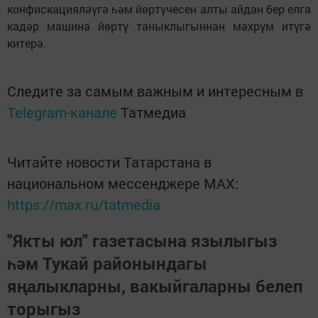
конфискацияләүгә һәм йөртүчесен алты айдан бер елга
кадәр машина йөртү таныклыгыннан мәхрүм итүгә
китерә.
Следите за самым важным и интересным в
Telegram-канале
Татмедиа
Читайте новости Татарстана в
национальном мессенджере MАХ:
https://max.ru/tatmedia
"Якты юл" газетасына язылыгыз
һәм Тукай районындагы
яңалыкларны, вакыйгаларны белеп
торыгыз