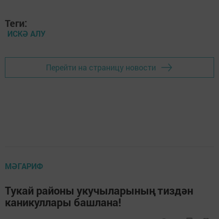
Теги:
ИСКӘ АЛУ
Перейти на страницу новости
МӘГАРИФ
Тукай районы укучыларының тиздән
каникуллары башлана!