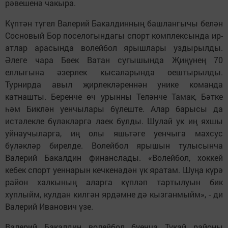
рәвешенә чакыра.
Күптән түгел Валерий Бакалдинның башлангычы белән
Сосновый Бор поселогындагы спорт комплексында ир-
атлар арасында волейбол ярышлары уздырылды.
Әлеге чара Бөек Ватан сугышында Җиңүнең 70
еллыгына әзерлек кысаларында оештырылды.
Турнирда авыл җирлекләреннән унике команда
катнашты. Беренче өч урынны Теләнче Тамак, Бәтке
һәм Биклән уенчылары бүлеште. Алар барысы да
истәлекле бүләкләргә лаек булды. Шулай ук иң яхшы
уйнаучыларга, иң олы яшьтәге уенчыга махсус
бүләкләр бирелде. Волейбол ярышын тулысынча
Валерий Бакалдин финанслады. «Волейбол, хоккей
кебек спорт уеннарын кечкенәдән үк яратам. Шуңа күрә
район халкының аларга күпләп тартылуын бик
хуплыйм, кулдан килгән ярдәмне дә кызганмыйм», - ди
Валерий Иванович үзе.
Валерий Бакалдин волейбол буенча Тукай районы