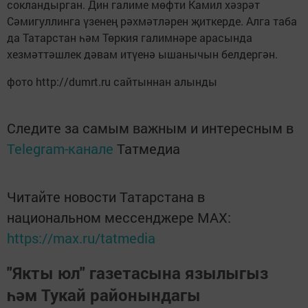
сокландырган. Дин галиме мөфти Камил хәзрәт
Сәмигуллинга үзенең рәхмәтләрен җиткерде. Алга таба
да Татарстан һәм Төркия галимнәре арасында
хезмәттәшлек дәвам итүенә ышанычын белдергән.
фото http://dumrt.ru сайтыннан алынды
Следите за самым важным и интересным в
Telegram-канале
Татмедиа
Читайте новости Татарстана в
национальном мессенджере MАХ:
https://max.ru/tatmedia
"Якты юл" газетасына язылыгыз
һәм Тукай районындагы