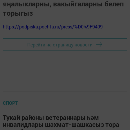
яңалыкларны, вакыйгаларны белеп
торыгыз
https://podpiska.pochta.ru/press/%D0%9F9499
Перейти на страницу новости
СПОРТ
Тукай районы ветераннары һәм
инвалидлары шахмат-шашкасыз тора