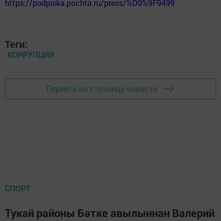
https://podpiska.pochta.ru/press/%D0%9F9499
Теги:
КОРРУПЦИЯ
Перейти на страницу новости
СПОРТ
Тукай районы Бәтке авылыннан Валерий