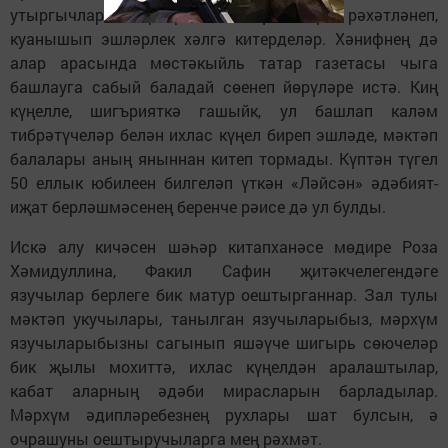
утыргычлар, шкафлар ташып, бүлмәләрне рәхәтләнеп,
куанышып эшләрлек хәлгә китерделәр. Хәнифнең дә
алар арасында мөстәкыйль татар газетасы чыга
башлауга сабый баладай сөенеп йөрүләре истә. Киң
күңелле, шигърияткә гашыйк, ул башлап каләм
тибрәтүчеләр белән ихлас күңел биреп эшләде, мәктәп
балалары аның яныннан китеп тормады. Күптән түгел
50 еллык юбилеен билгеләп үткән «Ләйсән» әдәбият-
иҗат берләшмәсенең беренче рәисе дә ул булды.
Искә алу кичәсен шәһәр китапханәсе мөдире Роза
Хәмидуллина, Факил Сафин җитәкчелегендәге
язучылар берлеге бик матур оештырганнар. Зал тулы
мәктәп укучылары, танылган язучыларыбыз, мәрхүм
язучыларыбызны сагынып яшәүче шигырь сөючеләр
бик җылы мохиттә, ихлас күңелдән аралаштылар,
кабат аларның әдәби мирасларын барладылар.
Мәрхүм әдипләребезнең рухлары шат булсын, ә
очрашуны оештыручыларга мең рәхмәт.