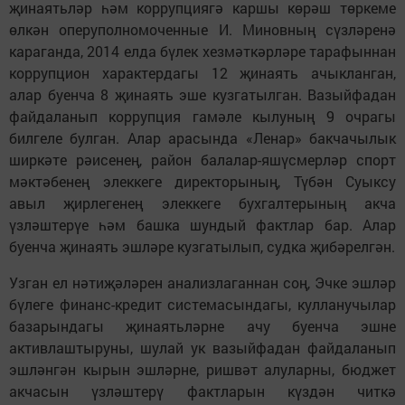
җинаятьләр һәм коррупциягә каршы көрәш төркеме
өлкән оперуполномоченные И. Миновның сүзләренә
караганда, 2014 елда бүлек хезмәткәрләре тарафыннан
коррупцион характердагы 12 җинаять ачыкланган,
алар буенча 8 җинаять эше кузгатылган. Вазыйфадан
файдаланып коррупция гамәле кылуның 9 очрагы
билгеле булган. Алар арасында «Ленар» бакчачылык
ширкәте рәисенең, район балалар-яшүсмерләр спорт
мәктәбенең элеккеге директорының, Түбән Суыксу
авыл җирлегенең элеккеге бухгалтерының акча
үзләштерүе һәм башка шундый фактлар бар. Алар
буенча җинаять эшләре кузгатылып, судка җибәрелгән.
Узган ел нәтиҗәләрен анализлаганнан соң, Эчке эшләр
бүлеге финанс-кредит системасындагы, кулланучылар
базарындагы җинаятьләрне ачу буенча эшне
активлаштыруны, шулай ук вазыйфадан файдаланып
эшләнгән кырын эшләрне, ришвәт алуларны, бюджет
акчасын үзләштерү фактларын күздән читкә