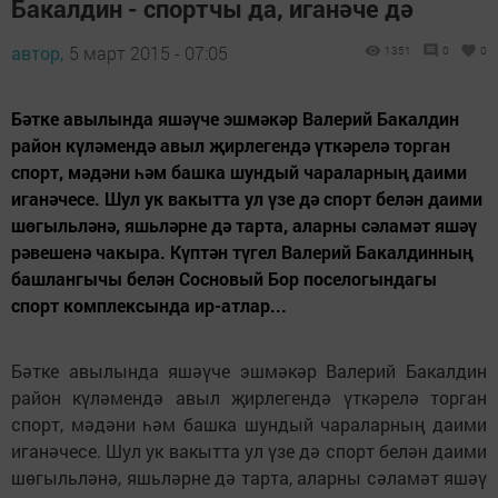
Бакалдин - спортчы да, иганәче дә
автор,
5 март 2015 - 07:05
1351
0
0
Бәтке авылында яшәүче эшмәкәр Валерий Бакалдин
район күләмендә авыл җирлегендә үткәрелә торган
спорт, мәдәни һәм башка шундый чараларның даими
иганәчесе. Шул ук вакытта ул үзе дә спорт белән даими
шөгыльләнә, яшьләрне дә тарта, аларны сәламәт яшәү
рәвешенә чакыра. Күптән түгел Валерий Бакалдинның
башлангычы белән Сосновый Бор поселогындагы
спорт комплексында ир-атлар...
Бәтке авылында яшәүче эшмәкәр Валерий Бакалдин
район күләмендә авыл җирлегендә үткәрелә торган
спорт, мәдәни һәм башка шундый чараларның даими
иганәчесе. Шул ук вакытта ул үзе дә спорт белән даими
шөгыльләнә, яшьләрне дә тарта, аларны сәламәт яшәү