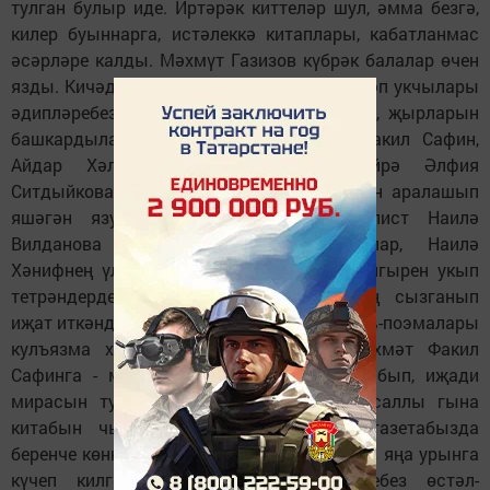
тулган булыр иде. Иртәрәк киттеләр шул, әмма безгә,
килер буыннарга, истәлеккә китаплары, кабатланмас
әсәрләре калды. Мәхмүт Газизов күбрәк балалар өчен
язды. Кичәдә шәһәрнең 10, 12, 20нче мәктәп укчылары
әдипләребезнең шигырьләрен сөйләделәр, җырларын
башкардылар. Ә олуг язучыларыбыз Факил Сафин,
Айдар Хәлим, Рәшит Бәшәр, шагыйрә Әлфия
Ситдыйкова, мәрхүм язучыларыбыз белән аралашып
яшәгән язучы Мансур Сафин, журналист Наилә
Вилданова истәлекләрен уртаклаштылар, Наилә
Хәнифнең үләр алдыннан язган соңгы шигырен укып
тетрәндерде. Шагыйрь көтмәгәндә, җиң сызганып
иҗат иткәндә вафат булды, бик күп шигырь-поэмалары
кулъязма хәлендә калган иде. Мең рәхмәт Факил
Сафинга - мәрхүмнең архивын юллап табып, иҗади
мирасын туплап, «Ялгыз капка» дигән саллы гына
китабын чыгарды. Хәниф Хөснуллин газетабызда
беренче көннәреннән үк эшләде. Коллектив яңа урынга
күчеп килгәнче, журналист ир-егетләребез өстәл-