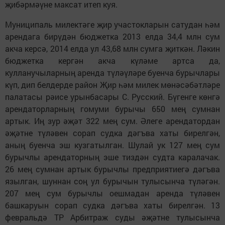
җибәрмәүне максат итеп куя.
Муниципаль милектәге җир участокларын сатудан һәм
арендага бирүдән бюджетка 2013 елда 34,4 млн сум
акча керсә, 2014 елда ул 43,68 млн сумга җиткән. Ләкин
бюджетка кергән акча күләме артса да,
кулланучыларның аренда түләүләре буенча бурычлары
күп, дип белдерде район Җир һәм милек мөнәсәбәтләре
палатасы рәисе урынбасары С. Русский. Бүгенге көнгә
арендаторларның гомуми бурычы 650 мең сумнан
артык. Иң зур әҗәт 322 мең сум. Әлеге арендатордан
әҗәтне түләвен сорап судка дәгъва хаты бирелгән,
аның буенча эш кузгатылган. Шулай ук 127 мең сум
бурычлы арендаторның эше тиздән судта каралачак.
26 мең сумнан артык бурычлы предприятиегә дәгъва
язылган, шуннан соң ул бурычын тулысынча түләгән.
207 мең сум бурычлы оешмадан аренда түләвен
башкаруын сорап судка дәгъва хаты бирелгән. 13
февральдә ТР Арбитраж суды әҗәтне тулысынча