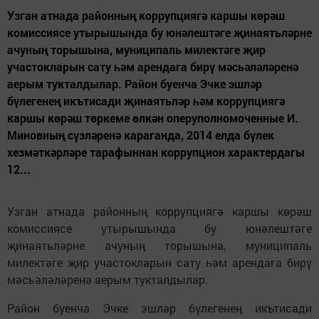
Узган атнада районның коррупциягә каршы көрәш
комиссиясе утырышында бу юнәлештәге җинаятьләрне
ачуның торышына, муниципаль милектәге җир
участокларын сату һәм арендага бирү мәсьәләләренә
аерым тукталдылар. Район буенча Эчке эшләр
бүлегенең икътисади җинаятьләр һәм коррупциягә
каршы көрәш төркеме өлкән оперуполномоченные И.
Миновның сүзләренә караганда, 2014 елда бүлек
хезмәткәрләре тарафыннан коррупцион характердагы
12...
Узган атнада районның коррупциягә каршы көрәш
комиссиясе утырышында бу юнәлештәге
җинаятьләрне ачуның торышына, муниципаль
милектәге җир участокларын сату һәм арендага бирү
мәсьәләләренә аерым тукталдылар.
Район буенча Эчке эшләр бүлегенең икътисади