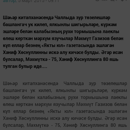
автор,
5 март 2015 - 09:11
Шәһәр китапханәсендә Чаллыда зур төзелешләр
башлангач ук килеп, ялкынлы шигырьләре, күркәм
эшләре белән калабызның рухи тормышына лаеклы
өлеш керткән мәрхүм язучылар Мәхмүт Газизов белән
күп еллар безнең «Якты юл» газетасында эшләгән
Хәниф Хөснуллинны искә алу кичәсе булды. Әгәр исән
булсалар, Мәхмүткә - 75, Хәниф Хөснуллинга 80 яшь
тулган булыр иде....
Шәһәр китапханәсендә Чаллыда зур төзелешләр
башлангач ук килеп, ялкынлы шигырьләре, күркәм
эшләре белән калабызның рухи тормышына лаеклы
өлеш керткән мәрхүм язучылар Мәхмүт Газизов белән
күп еллар безнең «Якты юл» газетасында эшләгән
Хәниф Хөснуллинны искә алу кичәсе булды. Әгәр исән
булсалар, Мәхмүткә - 75, Хәниф Хөснуллинга 80 яшь