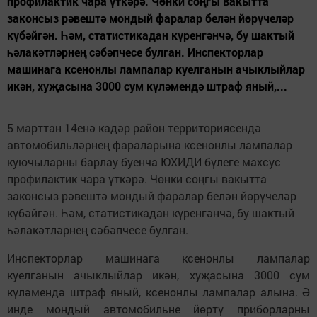
профилактик чара үткәрә. Чөнки соңгы вакытта
законсыз рәвештә мондый фаралар белән йөрүчеләр
күбәйгән. Һәм, статистикадан күренгәнчә, бу шактый
һәлакәтләрнең сәбәпчесе булган. Инспекторлар
машинага ксенонлы лампалар куелганын ачыклыйлар
икән, хуҗасына 3000 сум күләмендә штраф яный,...
5 марттан 14енә кадәр район территориясендә
автомобильләрнең фараларына ксенонлы лампалар
куючыларны барлау буенча ЮХИДИ бүлеге махсус
профилактик чара үткәрә. Чөнки соңгы вакытта
законсыз рәвештә мондый фаралар белән йөрүчеләр
күбәйгән. Һәм, статистикадан күренгәнчә, бу шактый
һәлакәтләрнең сәбәпчесе булган.
Инспекторлар машинага ксенонлы лампалар
куелганын ачыклыйлар икән, хуҗасына 3000 сум
күләмендә штраф яный, ксенонлы лампалар алына. Ә
инде мондый автомобильне йөртү приборларны