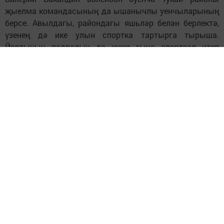
җыелма командасының да ышанычлы уенчыларының
берсе. Авылдагы, райондагы яшьләр белән берлектә,
үзенең дә ике улын спортка тартырга тырыша.
Йортының подвалын да юкка гына спортзал итеп
җиһазламагандыр.
Гомумән, спортта гына түгел, нинди чарада ярдәм
сорап мөрәҗәгать итсәң дә, кулыннан килгәнчә
булыша диләр авылдашлары аның турында.
Матбугатка язылу кампаниясендә үз өлешен кертте -
бүген ветераннар, инвалидлар аңа рәхмәт әйтеп район
газетасын укый.
Моннан берничә ел элек республика күләмендә
үткәрелә торган «Ел иганәчесе» конкурсында
катнашып, Валерий Иванович ул исемне алырга
ирешкән инде, Татарстан иганәчеләре китабына
кертелгән. Быел да эшмәкәр әлеге бәйгедә үз көчен
сынап карарга уйлый.