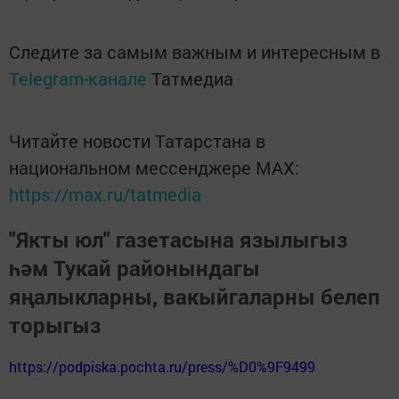
Следите за самым важным и интересным в
Telegram-канале
Татмедиа
Читайте новости Татарстана в
национальном мессенджере MАХ:
https://max.ru/tatmedia
"Якты юл" газетасына язылыгыз
һәм Тукай районындагы
яңалыкларны, вакыйгаларны белеп
торыгыз
https://podpiska.pochta.ru/press/%D0%9F9499