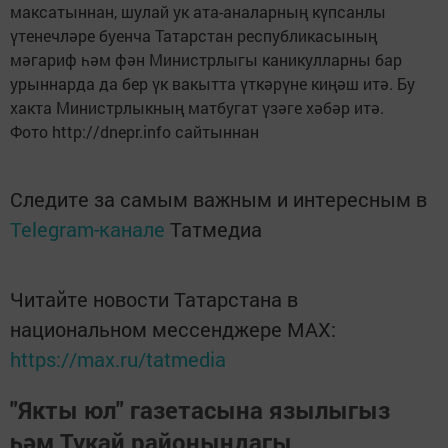
максатыннан, шулай ук ата-аналарның күпсанлы
үтенечләре буенча Татарстан республикасының
мәгариф һәм фән Министрлыгы каникулларны бар
урыннарда да бер үк вакытта үткәрүне киңәш итә. Бу
хакта Министрлыкның матбугат үзәге хәбәр итә.
Фото http://dnepr.info сайтыннан
Следите за самым важным и интересным в
Telegram-канале
Татмедиа
Читайте новости Татарстана в
национальном мессенджере MАХ:
https://max.ru/tatmedia
"Якты юл" газетасына язылыгыз
һәм Тукай районындагы