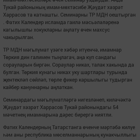
Тукай районының имам-мөхтәсибе Җәүдәт хәзрәт
Харрасов та катнашты. Семинарны ТР МДН оештырган
. Фатих Календер исламда гаилә мәсьәләләренә
кагылышлы хокукларны аңлату өчен махсус
чакырылган.
ТР МДН мәгьлүмат үзәге хәбәр итүенчә, имамнар
Төркия дин галимен тыңлагач, аңа күп сандагы
сорауларын биргән. Сораулар никах, талак хакында да
булган. Төркия кунагы никах уку шартлары турында
җентекләп сөйләп, төрле фикер каршылыгы тудырган
кайбер кануннарны аңлаткан.
Семинардагы мәгьлүматләргә нигезләнеп, киләчәктә
Җәүдәт хәзрәт Харрасов Тукай районындагы 54
мәчетнең имамнарына дәрес бирергә ниятли.
Фатих Календерның Татарстанга өченче мәртәбә килүе
һәм аны республика мөселманнарының кунакчыллыгы