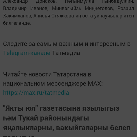
Александр Донсков, Нәгыймулла Гыйбадуллин,
Владимир Иванов, Минвәгыйзь Миңнеголов, Розаил
Хәкимханов, Анисья Стяжкова иң оста уйнаучылар итеп
билгеләнде.
Следите за самым важным и интересным в
Telegram-канале
Татмедиа
Читайте новости Татарстана в
национальном мессенджере MАХ:
https://max.ru/tatmedia
"Якты юл" газетасына язылыгыз
һәм Тукай районындагы
яңалыкларны, вакыйгаларны белеп