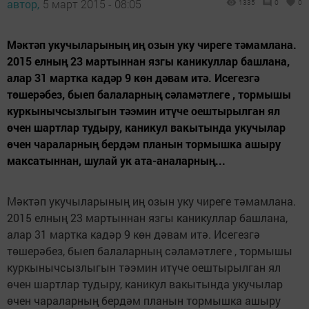
автор,
5 март 2015 - 08:05
1335
0
0
Мәктәп укучыларының иң озын уку чиреге тәмамлана.
2015 елның 23 мартыннан язгы каникуллар башлана,
алар 31 мартка кадәр 9 көн дәвам итә. Исегезгә
төшерәбез, быеп балаларның сәламәтлеге , тормышы
куркынычсызлыгын тәэмин итүче оештырылган ял
өчен шартлар тудыру, каникул вакытында укучылар
өчен чараларның бердәм планын тормышка ашыру
максатыннан, шулай ук ата-аналарның...
Мәктәп укучыларының иң озын уку чиреге тәмамлана.
2015 елның 23 мартыннан язгы каникуллар башлана,
алар 31 мартка кадәр 9 көн дәвам итә. Исегезгә
төшерәбез, быеп балаларның сәламәтлеге , тормышы
куркынычсызлыгын тәэмин итүче оештырылган ял
өчен шартлар тудыру, каникул вакытында укучылар
өчен чараларның бердәм планын тормышка ашыру