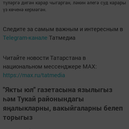
түләргә дигән карар чыгарган, ләкин әлегә суд карары
үз көченә кермәгән.
Следите за самым важным и интересным в
Telegram-канале
Татмедиа
Читайте новости Татарстана в
национальном мессенджере MАХ:
https://max.ru/tatmedia
"Якты юл" газетасына язылыгыз
һәм Тукай районындагы
яңалыкларны, вакыйгаларны белеп
торыгыз