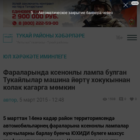
4
Автоматическое закрытие баннера через
ТУКАЙ РАЙОНЫ ХӘБӘРЛӘРЕ
16+
"Якты юл" газетасы - Тукай районы
ЮЛ ХӘРӘКӘТЕ ИМИНЛЕГЕ
Фараларында ксенонлы лампа булган
Тукайлылар машина йөртү хокукыннан
колак кагарга мөмкин
автор,
5 март 2015 - 12:48
1538
0
0
5 марттан 14енә кадәр район территориясендә
автомобильләрнең фараларына ксенонлы лампалар
куючыларны барлау буенча ЮХИДИ бүлеге махсус