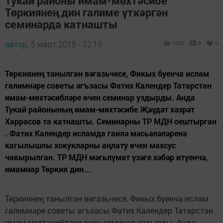
Тукай районы имам-мөхтәсибе
Төркиянең дин галиме үткәргән
семинарда катнашты
автор,
5 март 2015 - 12:15
1202
0
0
Төркиянең танылган вәгазьчесе, Фикых буенча ислам
галимнәре советы әгъзасы Фатих Календер Татарстан
имам-мөхтәсибләре өчен семинар уздырды. Анда
Тукай районының имам-мөхтәсибе Җәүдәт хәзрәт
Харрасов та катнашты. Семинарны ТР МДН оештырган
. Фатих Календер исламда гаилә мәсьәләләренә
кагылышлы хокукларны аңлату өчен махсус
чакырылган. ТР МДН мәгьлүмат үзәге хәбәр итүенчә,
имамнар Төркия дин...
Төркиянең танылган вәгазьчесе, Фикых буенча ислам
галимнәре советы әгъзасы Фатих Календер Татарстан
имам-мөхтәсибләре өчен семинар уздырды. Анда