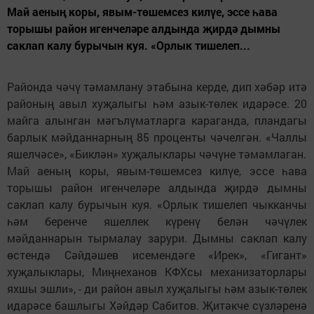
Май аеның коры, явым-төшемсез килүе, эссе һава
торышы район игенчеләре алдында җирдә дымны
саклап калу бурычын куя. «Орлык тишелеп...
Районда чәчү тәмамлану этабына керде, дип хәбәр итә
районың авыл хуҗалыгы һәм азык-төлек идарәсе. 20
майга алынган мәгълүматларга караганда, пландагы
барлык мәйданнарның 85 проценты чәчелгән. «Чаллы
яшелчәсе», «Биклән» хуҗалыклары чәчүне тәмамлаган.
Май аеның коры, явым-төшемсез килүе, эссе һава
торышы район игенчеләре алдында җирдә дымны
саклап калу бурычын куя. «Орлык тишелеп чыкканчы
һәм беренче яшеллек күренү белән чәчүлек
мәйданнарын тырмалау зарури. Дымны саклап калу
өстендә Сәйдәшев исемендәге «Ирек», «Гигант»
хуҗалыклары, Миңнеханов КФХсы механизаторлары
яхшы эшли», - ди район авыл хуҗалыгы һәм азык-төлек
идарәсе башлыгы Хәйдәр Сабитов. Җитәкче сүзләренә