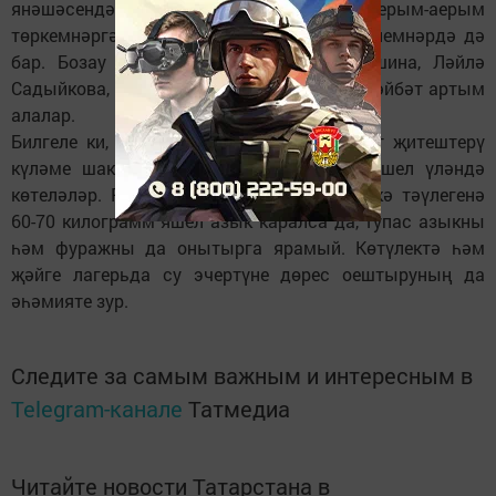
янәшәсендәге утарда. Яшенә карата аерым-аерым
төркемнәргә бүленгән. Абзар эчендәге бүлемнәрдә дә
бар. Бозау караучылар Нәсимә Дәүләтшина, Ләйлә
Садыйкова, Тәнзилә Шәяхмәтова ай саен әйбәт артым
алалар.
Билгеле ки, җәйге лагерьларга күчкәч, сөт җитештерү
күләме шактый арта. Маллар табигый яшел үләндә
көтеләләр. Рационда бер шартлы терлеккә тәүлегенә
60-70 килограмм яшел азык каралса да, тупас азыкны
һәм фуражны да онытырга ярамый. Көтүлектә һәм
җәйге лагерьда су эчертүне дөрес оештыруның да
әһәмияте зур.
Следите за самым важным и интересным в
Telegram-канале
Татмедиа
Читайте новости Татарстана в