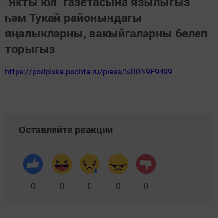
"Якты юл" газетасына язылыгыз
һәм Тукай районындагы
яңалыкларны, вакыйгаларны белеп
торыгыз
https://podpiska.pochta.ru/press/%D0%9F9499
Оставляйте реакции
0
0
0
0
0