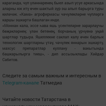
караганда, чүп үләннәренең быел азып үсүе аркасында
аларны юк итү өчен шактый зур эш алып барырга туры
киләчәк. «Кама» агрофирмасы чәчүлекләрне чүпләргә
каршы эшкәртә башлаган инде.
«Моннан кала, эссе һава яшь үсентеләрне зарарлаучы
бөҗәкләрнең: үлән бетенең, борчаның үрчүенә уңай
шартлар тудыра. Яшеллекне саклап калу өчен барлык
технологик шартларны үтәү, чәчүлек яннарын эшкәртү,
махсус препаратлар куллану - вакытында
башкарылырга тиеш», - дип ассызыклады Хәйдәр
Сабитов.
Следите за самым важным и интересным в
Telegram-канале
Татмедиа
Читайте новости Татарстана в