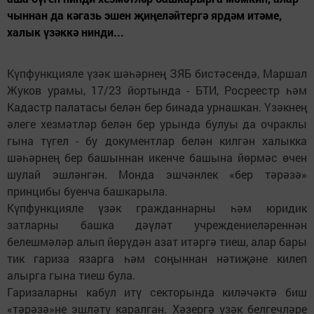
чыннан да кәгазь эшен җиңеләйтергә ярдәм итәме,
халык үзәккә нинди...
Күпфункцияле үзәк шәһәрнең ЗЯБ бистәсендә, Маршал
Жуков урамы, 17/23 йортында - БТИ, Росреестр һәм
Кадастр палатасы белән бер бинада урнашкан. Үзәкнең
әлеге хезмәтләр белән бер урында булуы да очраклы
гына түгел - бу документлар белән килгән халыкка
шәһәрнең бер башыннан икенче башына йөрмәс өчен
шулай эшләнгән. Монда эшчәнлек «бер тәрәзә»
принцибы буенча башкарыла.
Күпфункцияле үзәк гражданнарны һәм юридик
затларны башка дәүләт учреждениеләреннән
белешмәләр алып йөрүдән азат итәргә тиеш, алар бары
тик гариза язарга һәм соңыннан нәтиҗәне килеп
алырга гына тиеш була.
Гаризаларны кабул итү секторында киләчәктә биш
«тәрәзә»не эшләтү каралган. Хәзергә үзәк белгечләре