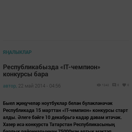
ЯҢАЛЫКЛАР
Республикабызда «IT-чемпион»
конкурсы бара
автор,
22 май 2014 - 04:56
1242
0
0
Быел җиңүчеләр ноутбуклар белән бүләкләнәчәк
Республикада 15 марттан «IT-чемпион» конкурсы старт
алды. Әлеге бәйге 10 декабрьгә кадәр дәвам итәчәк.
Хәзер исә конкурста Татарстан Республикасының
барлык районнарыннан 75000нән артык мәктәп