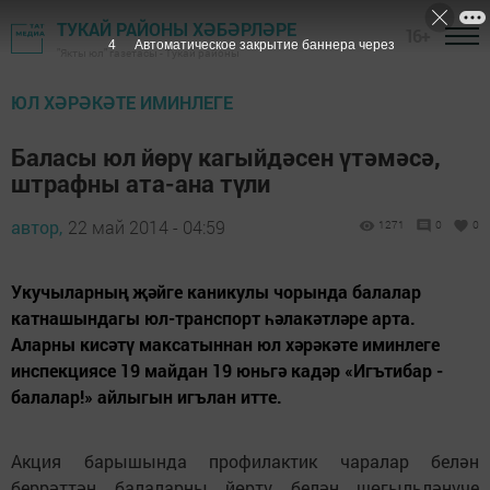
ТУКАЙ РАЙОНЫ ХӘБӘРЛӘРЕ
16+
3
Автоматическое закрытие баннера через
"Якты юл" газетасы - Тукай районы
ЮЛ ХӘРӘКӘТЕ ИМИНЛЕГЕ
Баласы юл йөрү кагыйдәсен үтәмәсә,
штрафны ата-ана түли
автор,
22 май 2014 - 04:59
1271
0
0
Укучыларның җәйге каникулы чорында балалар
катнашындагы юл-транспорт һәлакәтләре арта.
Аларны кисәтү максатыннан юл хәрәкәте иминлеге
инспекциясе 19 майдан 19 юньгә кадәр «Игътибар -
балалар!» айлыгын игълан итте.
Акция барышында профилактик чаралар белән
беррәттән балаларны йөртү белән шөгыльләнүче