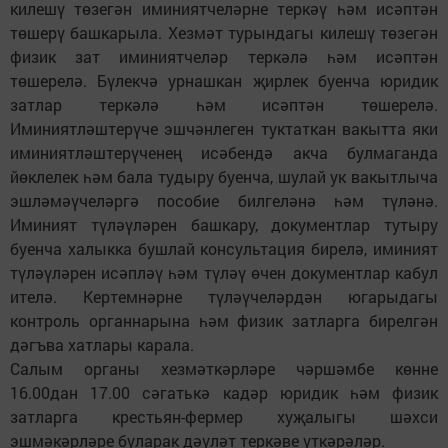
килешү төзегән иминиятчеләрне теркәү һәм исәптән
төшерү башкарыла. Хезмәт турындагы килешү төзегән
физик зат иминиятчеләр теркәлә һәм исәптән
төшерелә. Бүлекчә урнашкан җирлек буенча юридик
затлар теркәлә һәм исәптән төшерелә.
Иминиятләштерүче эшчәнлеген туктаткан вакытта яки
иминиятләштерүченең исәбендә акча булмаганда
йөклелек һәм бала тудыру буенча, шулай ук вакытлыча
эшләмәүчеләргә пособие билгеләнә һәм түләнә.
Иминият түләүләрен башкару, документлар тутыру
буенча халыкка бушлай консультация бирелә, иминият
түләүләрен исәпләү һәм түләү өчен документлар кабул
ителә. Кертемнәрне түләүчеләрдән югарыдагы
контроль органнарына һәм физик затларга бирелгән
дәгъва хатлары карала.
Салым органы хезмәткәрләре чәршәмбе көнне
16.00дан 17.00 сәгатькә кадәр юридик һәм физик
затларга крестьян-фермер хуҗалыгы шәхси
эшмәкәрләре буларак дәүләт теркәве үткәрәләр.