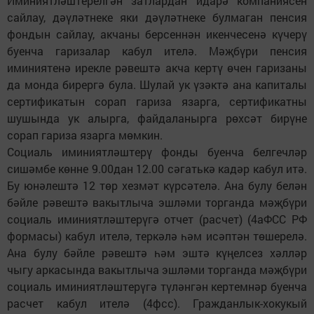
Иминиятләштерелгән затлардан идарә компаниясен
сайлау, дәүләтнеке яки дәүләтнеке булмаган пенсия
фондын сайлау, акчаны берсеннән икенчесенә күчерү
буенча гаризалар кабул ителә. Мәҗбүри пенсия
иминиятенә ирекле рәвештә акча кертү өчен гаризаны
да монда бирергә була. Шулай ук үзәктә ана капиталы
сертификатын сорап гариза язарга, сертификатны
шушында ук алырга, файдаланырга рөхсәт бирүне
сорап гариза язарга мөмкин.
Социаль иминиятләштерү фонды буенча белгечләр
сишәмбе көнне 9.00дан 12.00 сәгатькә кадәр кабул итә.
Бу юнәлештә 12 төр хезмәт күрсәтелә. Ана булу белән
бәйле рәвештә вакытлыча эшләми торганда мәҗбүри
социаль иминиятләштерүгә отчет (расчет) (4аФСС РФ
формасы) кабул ителә, теркәлә һәм исәптән төшерелә.
Ана булу бәйле рәвештә һәм эштә күңелсез хәлләр
чыгу аркасында вакытлыча эшләми торганда мәҗбүри
социаль иминиятләштерүгә түләнгән кертемнәр буенча
расчет кабул ителә (4фсс). Гражданлык-хокукый