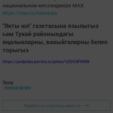
национальном мессенджере MАХ:
https://max.ru/tatmedia
"Якты юл" газетасына язылыгыз
һәм Тукай районындагы
яңалыкларны, вакыйгаларны белеп
торыгыз
https://podpiska.pochta.ru/press/%D0%9F9499
Теги:
ТЕРЛЕКЧЕЛЕК
Перейти на страницу новости