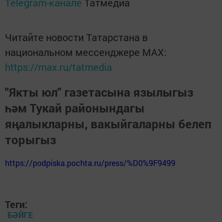
Telegram-канале
Татмедиа
Читайте новости Татарстана в
национальном мессенджере MАХ:
https://max.ru/tatmedia
"Якты юл" газетасына язылыгыз
һәм Тукай районындагы
яңалыкларны, вакыйгаларны белеп
торыгыз
https://podpiska.pochta.ru/press/%D0%9F9499
Теги:
БӘЙГЕ