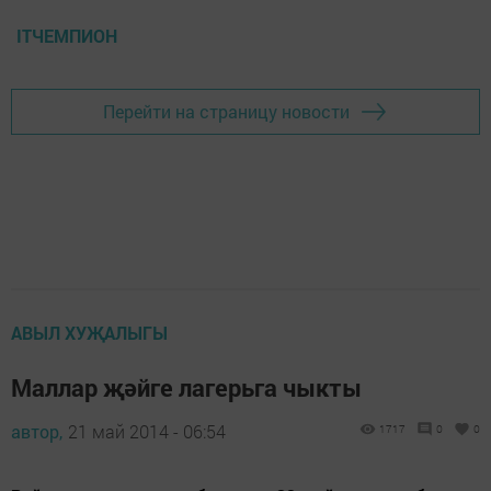
ITЧЕМПИОН
Перейти на страницу новости
АВЫЛ ХУҖАЛЫГЫ
Маллар җәйге лагерьга чыкты
автор,
21 май 2014 - 06:54
1717
0
0