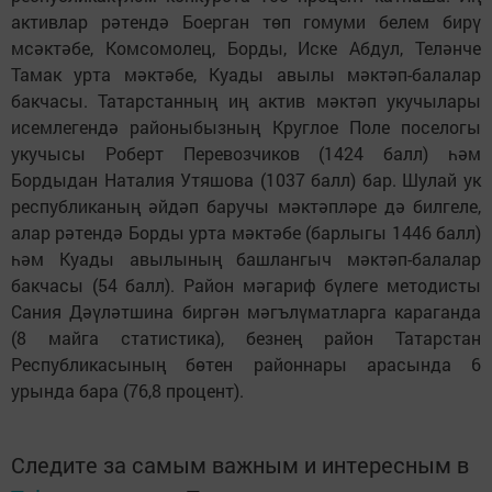
активлар рәтендә Боерган төп гомуми белем бирү
мсәктәбе, Комсомолец, Борды, Иске Абдул, Теләнче
Тамак урта мәктәбе, Куады авылы мәктәп-балалар
бакчасы. Татарстанның иң актив мәктәп укучылары
исемлегендә районыбызның Круглое Поле поселогы
укучысы Роберт Перевозчиков (1424 балл) һәм
Бордыдан Наталия Утяшова (1037 балл) бар. Шулай ук
республиканың әйдәп баручы мәктәпләре дә билгеле,
алар рәтендә Борды урта мәктәбе (барлыгы 1446 балл)
һәм Куады авылының башлангыч мәктәп-балалар
бакчасы (54 балл). Район мәгариф бүлеге методисты
Сания Дәүләтшина биргән мәгълүматларга караганда
(8 майга статистика), безнең район Татарстан
Республикасының бөтен районнары арасында 6
урында бара (76,8 процент).
Следите за самым важным и интересным в