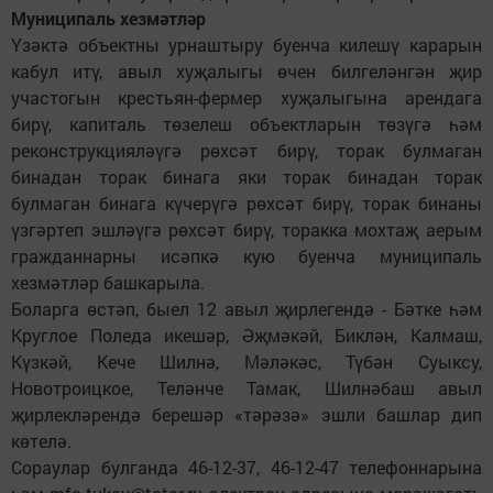
Муниципаль хезмәтләр
Үзәктә объектны урнаштыру буенча килешү карарын
кабул итү, авыл хуҗалыгы өчен билгеләнгән җир
участогын крестьян-фермер хуҗалыгына арендага
бирү, капиталь төзелеш объектларын төзүгә һәм
реконструкцияләүгә рөхсәт бирү, торак булмаган
бинадан торак бинага яки торак бинадан торак
булмаган бинага күчерүгә рөхсәт бирү, торак бинаны
үзгәртеп эшләүгә рөхсәт бирү, торакка мохтаҗ аерым
гражданнарны исәпкә кую буенча муниципаль
хезмәтләр башкарыла.
Боларга өстәп, быел 12 авыл җирлегендә - Бәтке һәм
Круглое Поледа икешәр, Әҗмәкәй, Биклән, Калмаш,
Күзкәй, Кече Шилнә, Мәләкәс, Түбән Суыксу,
Новотроицкое, Теләнче Тамак, Шилнәбаш авыл
җирлекләрендә берешәр «тәрәзә» эшли башлар дип
көтелә.
Сораулар булганда 46-12-37, 46-12-47 телефоннарына