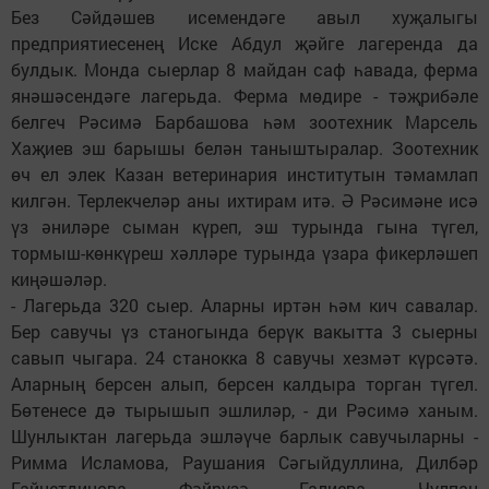
Без Сәйдәшев исемендәге авыл хуҗалыгы
предприятиесенең Иске Абдул җәйге лагеренда да
булдык. Монда сыерлар 8 майдан саф һавада, ферма
янәшәсендәге лагерьда. Ферма мөдире - тәҗрибәле
белгеч Рәсимә Барбашова һәм зоотехник Марсель
Хаҗиев эш барышы белән таныштыралар. Зоотехник
өч ел элек Казан ветеринария институтын тәмамлап
килгән. Терлекчеләр аны ихтирам итә. Ә Рәсимәне исә
үз әниләре сыман күреп, эш турында гына түгел,
тормыш-көнкүреш хәлләре турында үзара фикерләшеп
киңәшәләр.
- Лагерьда 320 сыер. Аларны иртән һәм кич савалар.
Бер савучы үз станогында берүк вакытта 3 сыерны
савып чыгара. 24 станокка 8 савучы хезмәт күрсәтә.
Аларның берсен алып, берсен калдыра торган түгел.
Бөтенесе дә тырышып эшлиләр, - ди Рәсимә ханым.
Шунлыктан лагерьда эшләүче барлык савучыларны -
Римма Исламова, Раушания Сәгыйдуллина, Дилбәр
Гайнетдинова, Фәйрүзә Галиева, Чулпан