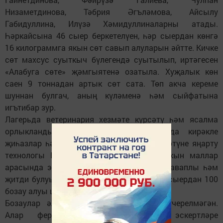
Низаметдинова, Тәбрия Әгъләмова, Айсылу
Габидуллина, Илүзә Хәмидуллиналарны атады.
Һәркайсына 46 сыер беркетелүен, һәр сыердан көнгә
16 килограммга якын сөт савып алуларын әйтте. Кичке
сөт махсус суыткыч бүлегендә суытылып, иртәгесен
«Алабуга сөте» җәмгыятенә озатыла. Хуҗалык көн
саен 9 тоннадан артык сөт сата. Төп акча кереме
шуннан булгач, аның күләменә һәм сыйфатына
игътибар зур.
Лагерьда ветеринария хезмәте күрсәтү һәм ясалма
орлыкландыру пунктлары эшли. Аларда кирәкле
җиһазлар һәм приборлар кул астында. Көтүне яңарту
технологы Кадрия Шәмсиева 30 елга якын маллар
арасында эшләгәч, әлеге вазыйфаның җаваплы һәм
җитди булуын ачык аңлый. Узган ел 100 сыердан 100
бозау алуы шул турыда сөйли.
Бозаулар әлегә тулысынча лагерьга күчерелмәгән.
Алар ферма тирәсендәге салам эскертләре