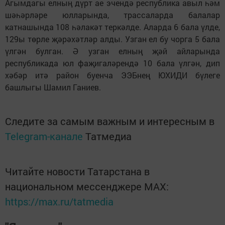
Агымдагы елның дүрт ае эчендә республика авыл һәм
шәһәрләре юлларында, трассаларда балалар
катнашында 108 һәлакәт теркәлде. Аларда 6 бала үлде,
129ы төрле җәрәхәтләр алды. Узган ел бу чорга 5 бала
үлгән булган. Ә узган елның җәй айларында
республикада юл фаҗигаләрендә 10 бала үлгән, дип
хәбәр итә район буенча ЭЭБнең ЮХИДИ бүлеге
башлыгы Шамил Ганиев.
Следите за самым важным и интересным в
Telegram-канале
Татмедиа
Читайте новости Татарстана в
национальном мессенджере MАХ:
https://max.ru/tatmedia