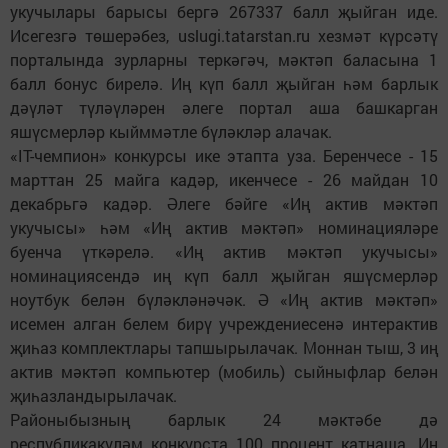
укучылары барысы бергә 267337 балл җыйган иде.
Исегезгә төшерәбез, uslugi.tatarstan.ru хезмәт күрсәтү
порталында зурларны теркәгәч, мәктәп баласына 1
балл бонус бирелә. Иң күп балл җыйган һәм барлык
дәүләт түләүләрен әлеге портал аша башкарган
яшүсмерләр кыйммәтле бүләкләр алачак.
«IT-чемпион» конкурсы ике этапта уза. Беренчесе - 15
марттан 25 майга кадәр, икенчесе - 26 майдан 10
декабрьгә кадәр. Әлеге бәйге «Иң актив мәктәп
укучысы» һәм «Иң актив мәктәп» номинацияләре
буенча үткәрелә. «Иң актив мәктәп укучысы»
номинациясендә иң күп балл җыйган яшүсмерләр
ноутбук белән бүләкләнәчәк. Ә «Иң актив мәктәп»
исемен алган белем бирү учреждениесенә интерактив
җиһаз комплектлары тапшырылачак. Моннан тыш, 3 иң
актив мәктәп компьютер (мобиль) сыйныфлар белән
җиһазландырылачак.
Районыбызның барлык 24 мәктәбе дә
республикакүләм конкурста 100 процент катнаша. Иң