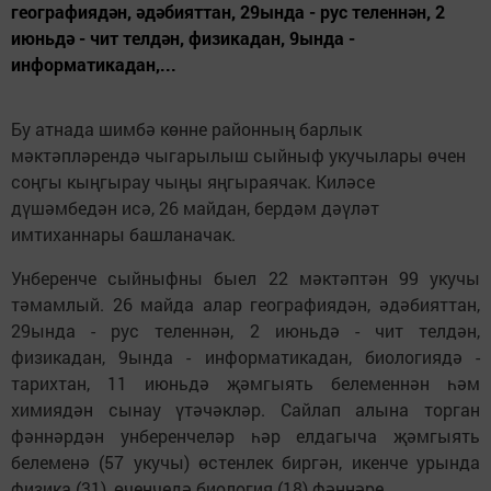
географиядән, әдәбияттан, 29ында - рус теленнән, 2
июньдә - чит телдән, физикадан, 9ында -
информатикадан,...
Бу атнада шимбә көнне районның барлык
мәктәпләрендә чыгарылыш сыйныф укучылары өчен
соңгы кыңгырау чыңы яңгыраячак. Киләсе
дүшәмбедән исә, 26 майдан, бердәм дәүләт
имтиханнары башланачак.
Унберенче сыйныфны быел 22 мәктәптән 99 укучы
тәмамлый. 26 майда алар географиядән, әдәбияттан,
29ында - рус теленнән, 2 июньдә - чит телдән,
физикадан, 9ында - информатикадан, биологиядә -
тарихтан, 11 июньдә җәмгыять белеменнән һәм
химиядән сынау үтәчәкләр. Сайлап алына торган
фәннәрдән унберенчеләр һәр елдагыча җәмгыять
белеменә (57 укучы) өстенлек биргән, икенче урында
физика (31), өченчедә биология (18) фәннәре.