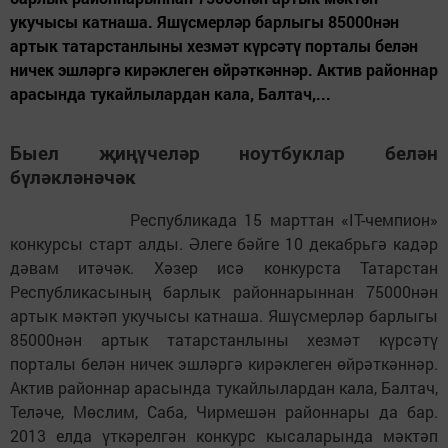
укучысы катнаша. Яшүсмерләр барлыгы 85000нән
артык татарстанлыны хезмәт күрсәтү порталы белән
ничек эшләргә кирәклеген өйрәткәннәр. Актив районнар
арасында тукайлылардан кала, Балтач,...
Быел җиңүчеләр ноутбуклар белән
бүләкләнәчәк
Республикада 15 марттан «IT-чемпион»
конкурсы старт алды. Әлеге бәйге 10 декабрьгә кадәр
дәвам итәчәк. Хәзер исә конкурста Татарстан
Республикасының барлык районнарыннан 75000нән
артык мәктәп укучысы катнаша. Яшүсмерләр барлыгы
85000нән артык татарстанлыны хезмәт күрсәтү
порталы белән ничек эшләргә кирәклеген өйрәткәннәр.
Актив районнар арасында тукайлылардан кала, Балтач,
Теләче, Мөслим, Саба, Чирмешән районнары да бар.
2013 елда үткәрелгән конкурс кысаларында мәктәп