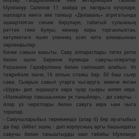
Мулланур Салихов 11 майда ук лагерьга күчүләре,
малларга көнгә ике тапкыр «Делаваль» агрегатында
эшкәртелгән сенаж бирүләре, табигый сулыкның
рәттән генә булуы, көннәр коры торганлыктан,
көтүлектәге яшел үләннең үсеп китә алмавыннан
зарландылар.
Кичке савым вакыты. Саву аппаратлары тигез ритм
белән эшли. Беренче бүлемдә савучы-оператор
Раушания Гарифуллина белән сөйләшеп алабыз. Ул
тәҗрибәле эшче, 16 еллык стажы бар. 50 баш сыер
сава. Сыерын савып утарга чыгаруга, икенче яктан
«Шура» дип эндәшүгә кара чуар сыеры килеп керә.
«Малкайлар тавышымнан ук таныйлар», - ди савучы. -
Алар үз чиратлары белән савуга керә һәм чыга
торалар.
- Савучыларыбыз төркемендә (алар 6) бер ир-атыбыз
да бар. Әйбәт эшли, - дип корпусның аргы башындагы
савучы белән таныштырды мал табибы Мулланур