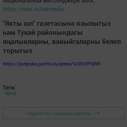
национальном мессенджере MАХ:
https://max.ru/tatmedia
"Якты юл" газетасына язылыгыз
һәм Тукай районындагы
яңалыкларны, вакыйгаларны белеп
торыгыз
https://podpiska.pochta.ru/press/%D0%9F9499
Теги:
ЧӘЧҮ
Перейти на страницу новости