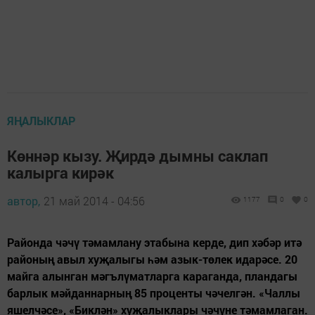
ЯҢАЛЫКЛАР
Көннәр кызу. Җирдә дымны саклап
калырга кирәк
автор,
21 май 2014 - 04:56
1177
0
0
Районда чәчү тәмамлану этабына керде, дип хәбәр итә
районың авыл хуҗалыгы һәм азык-төлек идарәсе. 20
майга алынган мәгълүматларга караганда, пландагы
барлык мәйданнарның 85 проценты чәчелгән. «Чаллы
яшелчәсе», «Биклән» хуҗалыклары чәчүне тәмамлаган.