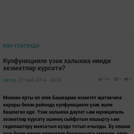
КӨН ҮЗӘГЕНДӘ
Күпфункцияле үзәк халыкка нинди
хезмәтләр күрсәтә?
автор,
21 май 2014 - 04:33
1181
0
0
Моннан ярты ел элек Башкарма комитет җитәкчесе
карары белән районда күпфункцияле үзәк эшли
башлаган иде. Үзәк халыкка дәүләт һәм муниципаль
хезмәтләр күрсәтү эшенең сыйфатын яхшырту һәм
гадиләштерү максатын күздә тотып ачылды. Бу оешма
аша бүген нинди хезмәтләр башкарырга мөмкин, алар