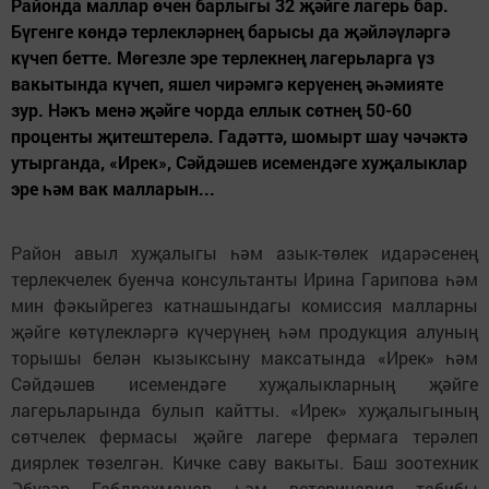
Районда маллар өчен барлыгы 32 җәйге лагерь бар.
Бүгенге көндә терлекләрнең барысы да җәйләүләргә
күчеп бетте. Мөгезле эре терлекнең лагерьларга үз
вакытында күчеп, яшел чирәмгә керүенең әһәмияте
зур. Нәкъ менә җәйге чорда еллык сөтнең 50-60
проценты җитештерелә. Гадәттә, шомырт шау чәчәктә
утырганда, «Ирек», Сәйдәшев исемендәге хуҗалыклар
эре һәм вак малларын...
Район авыл хуҗалыгы һәм азык-төлек идарәсенең
терлекчелек буенча консультанты Ирина Гарипова һәм
мин фәкыйрегез катнашындагы комиссия малларны
җәйге көтүлекләргә күчерүнең һәм продукция алуның
торышы белән кызыксыну максатында «Ирек» һәм
Сәйдәшев исемендәге хуҗалыкларның җәйге
лагерьларында булып кайтты. «Ирек» хуҗалыгының
сөтчелек фермасы җәйге лагере фермага терәлеп
диярлек төзелгән. Кичке саву вакыты. Баш зоотехник
Әбүзәр Габдрахманов һәм ветеринария табибы