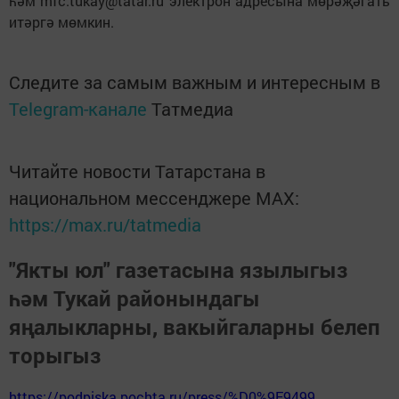
һәм mfc.tukay@tatar.ru электрон адресына мөрәҗәгать
итәргә мөмкин.
Следите за самым важным и интересным в
Telegram-канале
Татмедиа
Читайте новости Татарстана в
национальном мессенджере MАХ:
https://max.ru/tatmedia
"Якты юл" газетасына язылыгыз
һәм Тукай районындагы
яңалыкларны, вакыйгаларны белеп
торыгыз
https://podpiska.pochta.ru/press/%D0%9F9499