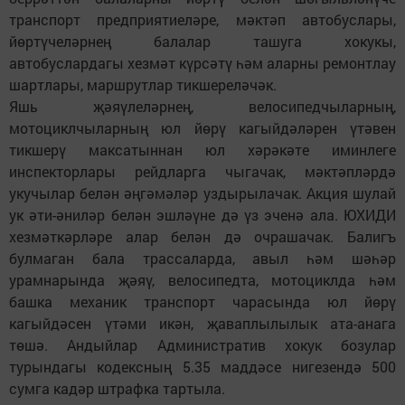
транспорт предприятиеләре, мәктәп автобуслары,
йөртүчеләрнең балалар ташуга хокукы,
автобуслардагы хезмәт күрсәтү һәм аларны ремонтлау
шартлары, маршрутлар тикшереләчәк.
Яшь җәяүлеләрнең, велосипедчыларның,
мотоциклчыларның юл йөрү кагыйдәләрен үтәвен
тикшерү максатыннан юл хәрәкәте иминлеге
инспекторлары рейдларга чыгачак, мәктәпләрдә
укучылар белән әңгәмәләр уздырылачак. Акция шулай
ук әти-әниләр белән эшләүне дә үз эченә ала. ЮХИДИ
хезмәткәрләре алар белән дә очрашачак. Балигъ
булмаган бала трассаларда, авыл һәм шәһәр
урамнарында җәяү, велосипедта, мотоциклда һәм
башка механик транспорт чарасында юл йөрү
кагыйдәсен үтәми икән, җаваплылылык ата-анага
төшә. Андыйлар Административ хокук бозулар
турындагы кодексның 5.35 маддәсе нигезендә 500
сумга кадәр штрафка тартыла.