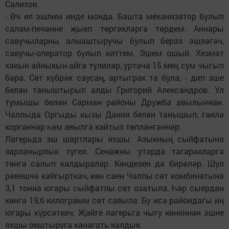
Салихов.
- Өч ел эшлим инде монда. Башта механизатор булып
салам-печәнне җыеп төргәкләргә төрдем. Аннары
савучыларны алмаштыручы булып бераз эшләгәч,
савучы-оператор булып киттем. Эшем ошый. Хезмәт
хакын айныкын-айга түлиләр, уртача 15 мең сум чыгып
бара. Сөт күбрәк саусаң, артыграк та була, - дип эше
белән таныштырып алды Григорий Александров. Ул
тумышы белән Сарман районы Дружба авылыннан.
Чаллыда Оргыды кызы Дания белән танышып, гаилә
корганнар һәм авылга кайтып төпләнгәннәр.
Лагерьда эш шартлары яхшы. Азыкның сыйфатына
зарланырлык түгел. Сенажны утарда тагаракларга
төнгә салып калдыралар. Көндезен дә бирәләр. Шул
рәвешчә кайгырткач, көн саен Чаллы сөт комбинатына
3,1 тонна югары сыйфатлы сөт озатыла. Һәр сыердан
көнгә 19,6 килограмм сөт савыла. Бу исә райондагы иң
югары күрсәткеч. Җәйге лагерьга чыгу көненнән эшне
яхшы оештыруга канәгать калдык.