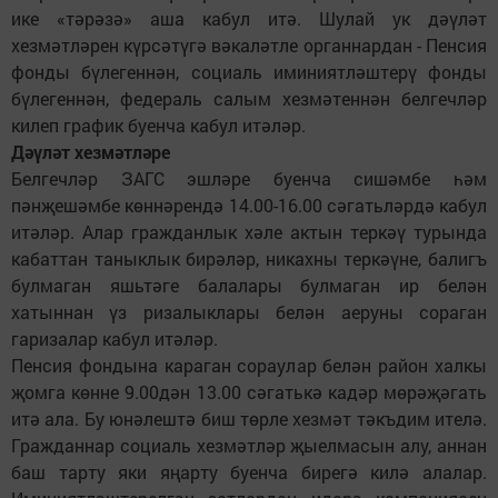
ике «тәрәзә» аша кабул итә. Шулай ук дәүләт
хезмәтләрен күрсәтүгә вәкаләтле органнардан - Пенсия
фонды бүлегеннән, социаль иминиятләштерү фонды
бүлегеннән, федераль салым хезмәтеннән белгечләр
килеп график буенча кабул итәләр.
Дәүләт хезмәтләре
Белгечләр ЗАГС эшләре буенча сишәмбе һәм
пәнҗешәмбе көннәрендә 14.00-16.00 сәгатьләрдә кабул
итәләр. Алар гражданлык хәле актын теркәү турында
кабаттан таныклык бирәләр, никахны теркәүне, балигъ
булмаган яшьтәге балалары булмаган ир белән
хатыннан үз ризалыклары белән аеруны сораган
гаризалар кабул итәләр.
Пенсия фондына караган сораулар белән район халкы
җомга көнне 9.00дән 13.00 сәгатькә кадәр мөрәҗәгать
итә ала. Бу юнәлештә биш төрле хезмәт тәкъдим ителә.
Гражданнар социаль хезмәтләр җыелмасын алу, аннан
баш тарту яки яңарту буенча бирегә килә алалар.