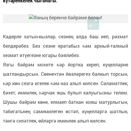
күтәренкелек чыганагы.
Кадерле хатын-кызлар, сезнең алда баш иеп, рәхмәт
белдерәбез. Без сезне яратабыз һәм армый-талмый
хезмәт итүегезне югары бәялибез.
Язгы бәйрәм мохите һәр йортка кереп, күңелләрне
шатландырсын. Сөенечтән йөзләрегез балкып торсын,
һәр көн сезгә игелек һәм наз алып килсен. Сәламәтлек,
бәхет, иминлек, һәрчак яшь булып калуыгызны телим.
Шушы бәйрәм көне, елмаеп баткан кояш матурлыгын,
табигатьнең самимилеген өстәп, күңелләргә шатлык,
тәнгә сихәтлек, өйләргә иминлек алып килсен.