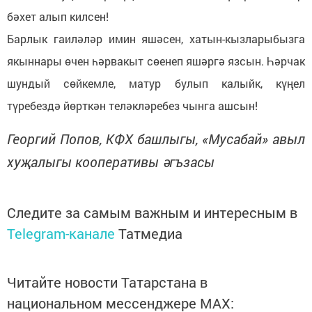
бәхет алып килсен!
Барлык гаиләләр имин яшәсен, хатын-кызларыбызга
якыннары өчен һәрвакыт сөенеп яшәргә язсын. Һәрчак
шундый сөйкемле, матур булып калыйк, күңел
түребездә йөрткән теләкләребез чынга ашсын!
Георгий Попов, КФХ башлыгы, «Мусабай» авыл
хуҗалыгы кооперативы әгъзасы
Следите за самым важным и интересным в
Telegram-канале
Татмедиа
Читайте новости Татарстана в
национальном мессенджере MАХ: