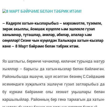
– Кадерле хатын-кызларыбыз – мәрхәмәтле, түземле,
зирәк акыллы, йомшак күңелле һәм эшлекле гүзәл
ханымнар, туташлар, әниләр, әбиләр, апалар һәм
сеңелләр! Сезне чын күңелдән Халыкара хатын-кызлар
көне – 8 Март бәйрәме белән тәбрик итәм.
Яз шатлыгы, беренче чәчәкләр, киләчәк турында матур
хыяллар – барысы да хатын-кызлар белән бәйләнгән.
Районыбызда яшәүче, шул исәптән безнең С.Сәйдәшев
исемендәге хуҗалыкта эшләүче гүзәл затларыбыз да
бу күркәм бәйрәмне олы хезмәт уңышлары белән
каршылыйлар. Районның бер генә тармагын да хатын-
кызларыбыздан башка күз алдына китереп булмый.