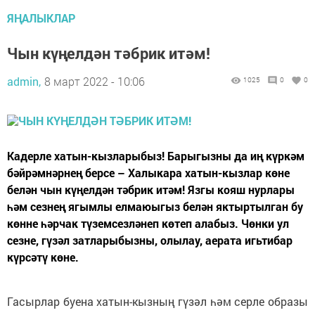
ЯҢАЛЫКЛАР
Чын күңелдән тәбрик итәм!
admin,
8 март 2022 - 10:06
1025
0
0
Кадерле хатын-кызларыбыз! Барыгызны да иң күркәм
бәйрәмнәрнең берсе – Халыкара хатын-кызлар көне
белән чын күңелдән тәбрик итәм! Язгы кояш нурлары
һәм сезнең ягымлы елмаюыгыз белән яктыртылган бу
көнне һәрчак түземсезләнеп көтеп алабыз. Чөнки ул
сезне, гүзәл затларыбызны, олылау, аерата игьтибар
күрсәтү көне.
Гасырлар буена хатын-кызның гүзәл һәм серле образы