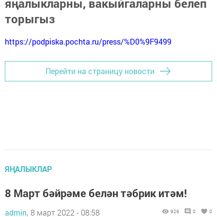
яңалыкларны, вакыйгаларны белеп
торыгыз
https://podpiska.pochta.ru/press/%D0%9F9499
Перейти на страницу новости
ЯҢАЛЫКЛАР
8 Март бәйрәме белән тәбрик итәм!
admin,
8 март 2022 - 08:58
929
0
0