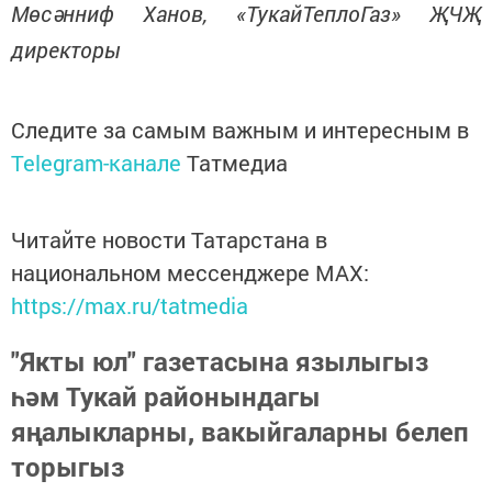
Мөсәнниф Ханов, «ТукайТеплоГаз» ҖЧҖ
директоры
Следите за самым важным и интересным в
Telegram-канале
Татмедиа
Читайте новости Татарстана в
национальном мессенджере MАХ:
https://max.ru/tatmedia
"Якты юл" газетасына язылыгыз
һәм Тукай районындагы
яңалыкларны, вакыйгаларны белеп
торыгыз