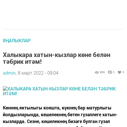
ЯҢАЛЫКЛАР
Халыкара хатын-кызлар көне белән
тәбрик итәм!
admin,
8 март 2022 - 09:04
999
0
0
Көннең яктылыгы кояшта, күкнең бар матурлыгы
йолдызларында, кешелекнең бөтен гүзәллеге хатын-
кызларда. Сезне, кешелекнең бизәге булган гүзәл