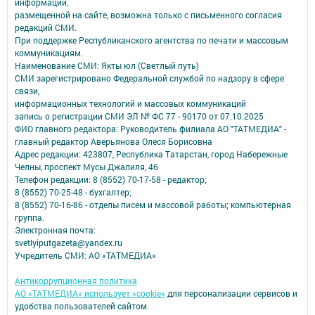
информации,
размещенной на сайте, возможна только с письменного согласия
редакций СМИ.
При поддержке Республиканского агентства по печати и массовым
коммуникациям.
Наименование СМИ: Якты юл (Светлый путь)
СМИ зарегистрировано Федеральной службой по надзору в сфере
связи,
информационных технологий и массовых коммуникаций
запись о регистрации СМИ ЭЛ № ФС 77 - 90170 от 07.10.2025
ФИО главного редактора: Руководитель филиала АО "ТАТМЕДИА" -
главный редактор Аверьянова Олеся Борисовна
Адрес редакции: 423807, Республика Татарстан, город Набережные
Челны, проспект Мусы Джалиля, 46
Телефон редакции: 8 (8552) 70-17-58 - редактор;
8 (8552) 70-25-48 - бухгалтер;
8 (8552) 70-16-86 - отделы писем и массовой работы; компьютерная
группа.
Электронная почта:
svetlyiputgazeta@yandex.ru
Учредитель СМИ: АО «ТАТМЕДИА»
Антикоррупционная политика
АО «ТАТМЕДИА» использует «cookie»
для персонализации сервисов и
удобства пользователей сайтом.