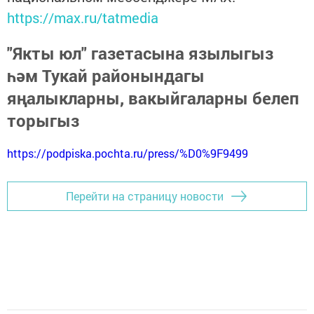
https://max.ru/tatmedia
"Якты юл" газетасына язылыгыз
һәм Тукай районындагы
яңалыкларны, вакыйгаларны белеп
торыгыз
https://podpiska.pochta.ru/press/%D0%9F9499
Перейти на страницу новости