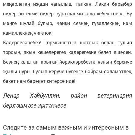
меңәрләгән иҗади чагылыш тапкан. Ләкин барыбер
нидер әйтелми, нидер сурәтләнми кала кебек тоела. Бу
мәңге шулай булыр, чөнки сезнең гүзәллекнең һәм
камиллекнең чиге юк.
Кадерлеләребез! Тормышыгыз шатлык белән тулып
торсын, якын кешеләрегез кадерегезне белеп яшәсен.
Безнең кыштан арыган йөрәкләребезгә язның беренче
җылы нуры булып керүче бүгенге бәйрәм сәламәтлек,
бәхет һәм бәрәкәт китерсә иде!
Ленар Хәйбуллин, район ветеринария
берләшмәсе җитәкчесе
Следите за самым важным и интересным в