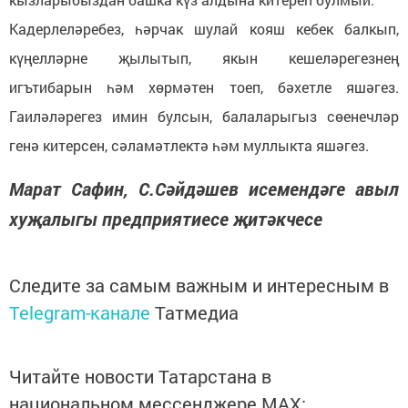
Кадерлеләребез, һәрчак шулай кояш кебек балкып,
күңелләрне җылытып, якын кешеләрегезнең
игътибарын һәм хөрмәтен тоеп, бәхетле яшәгез.
Гаиләләрегез имин булсын, балаларыгыз сөенечләр
генә китерсен, сәламәтлектә һәм муллыкта яшәгез.
Марат Сафин, С.Сәйдәшев исемендәге авыл
хуҗалыгы предприятиесе җитәкчесе
Следите за самым важным и интересным в
Telegram-канале
Татмедиа
Читайте новости Татарстана в
национальном мессенджере MАХ: