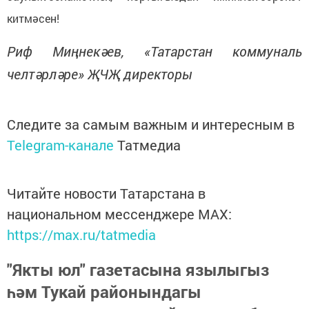
китмәсен!
Риф Миңнекәев, «Татарстан коммуналь
челтәрләре» ҖЧҖ директоры
Следите за самым важным и интересным в
Telegram-канале
Татмедиа
Читайте новости Татарстана в
национальном мессенджере MАХ:
https://max.ru/tatmedia
"Якты юл" газетасына язылыгыз
һәм Тукай районындагы