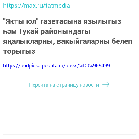
https://max.ru/tatmedia
"Якты юл" газетасына язылыгыз
һәм Тукай районындагы
яңалыкларны, вакыйгаларны белеп
торыгыз
https://podpiska.pochta.ru/press/%D0%9F9499
Перейти на страницу новости