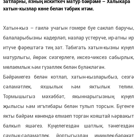
затларны, язның искиткеч матур бәйрәме – Халыкара
хатын-кызлар көне белән тәбрик итәм.
Хатын-кыз – гаилә учагын гомере буе саклап баручы,
балаларыбызны кадерләп, назлар үстерүче, ир-атны ир
итүче фәрештәгә тиң зат. Табигать хатын-кызны күңел
матурлыгы, йөрәк сизгерлеге, иксез-чиксез сабырлык,
мөлаемлык һәм гүзәллек белән бүләкләгән.
Бәйрәмегез белән котлап, хатын-кызларыбыз, сезгә
сәламәтлек, яхшылык һәм яктылык телим.
Тормышыгыз мәхәббәт, якыннарыгызның күңел
җылысы һәм игътибары белән тулып торсын. Бүгенге
якты бәйрәм көнендә елмаеп торган кояштай һәрвакыт
балкып яшәгез. Күңелегездән шатлык, тәнегездән
саулык-сәламәтлек, йортыгыздан иминлек-бәрәкәт