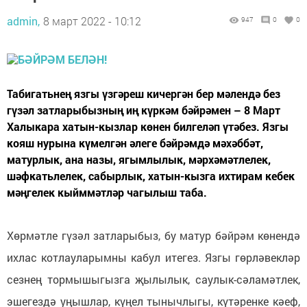
admin,
8 март 2022 - 10:12
947
0
0
Табигатьнең язгы үзгәреш кичергән бер мәлендә без
гүзәл затларыбызның иң күркәм бәйрәмен – 8 Март
Халыкара хатын-кызлар көнен билгеләп үтәбез. Язгы
кояш нурына күмелгән әлеге бәйрәмдә мәхәббәт,
матурлык, ана назы, ягымлылык, мәрхәмәтлелек,
шәфкатьлелек, сабырлык, хатын-кызга ихтирам кебек
мәңгелек кыйммәтләр чагылыш таба.
Хөрмәтле гүзәл затларыбыз, бу матур бәйрәм көнендә
ихлас котлауларымны кабул итегез. Язгы гөрләвекләр
сезнең тормышыгызга җылылык, саулык-сәламәтлек,
эшегездә уңышлар, күңел тынычлыгы, күтәренке кәеф,