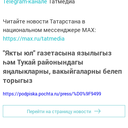
Telegram-канале
Татмедиа
Читайте новости Татарстана в
национальном мессенджере MАХ:
https://max.ru/tatmedia
"Якты юл" газетасына язылыгыз
һәм Тукай районындагы
яңалыкларны, вакыйгаларны белеп
торыгыз
https://podpiska.pochta.ru/press/%D0%9F9499
Перейти на страницу новости