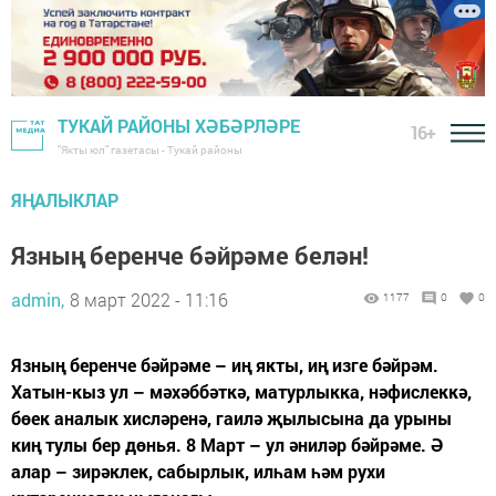
ТУКАЙ РАЙОНЫ ХӘБӘРЛӘРЕ
16+
"Якты юл" газетасы - Тукай районы
ЯҢАЛЫКЛАР
Язның беренче бәйрәме белән!
admin,
8 март 2022 - 11:16
1177
0
0
Язның беренче бәйрәме – иң якты, иң изге бәйрәм.
Хатын-кыз ул – мәхәббәткә, матурлыкка, нәфислеккә,
бөек аналык хисләренә, гаилә җылысына да урыны
киң тулы бер дөнья. 8 Март – ул әниләр бәйрәме. Ә
алар – зирәклек, сабырлык, илһам һәм рухи