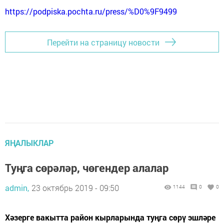
https://podpiska.pochta.ru/press/%D0%9F9499
Перейти на страницу новости
ЯҢАЛЫКЛАР
Туңга сөрәләр, чөгендер алалар
admin,
23 октябрь 2019 - 09:50
1144
0
0
Хәзерге вакытта район кырларында туңга сөрү эшләре