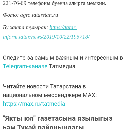
221-76-69 телефоны буенча алырга мөмкин.
Фото: agro.tatarstan.ru
Бу хакта тулырак:
https://tatar-
inform.tatar/news/2019/10/22/195718/
Следите за самым важным и интересным в
Telegram-канале
Татмедиа
Читайте новости Татарстана в
национальном мессенджере MАХ:
https://max.ru/tatmedia
"Якты юл" газетасына язылыгыз
һәм Тукай районындагы