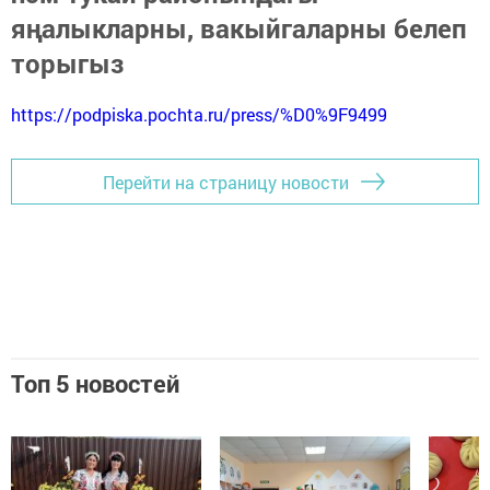
яңалыкларны, вакыйгаларны белеп
торыгыз
https://podpiska.pochta.ru/press/%D0%9F9499
Перейти на страницу новости
Топ 5 новостей