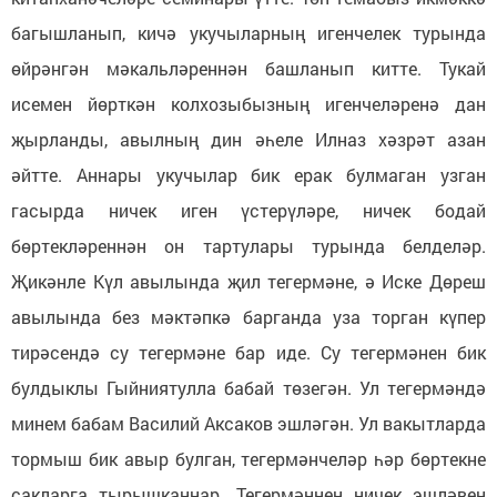
багышланып, кичә укучыларның игенчелек турында
өйрәнгән мәкальләреннән башланып китте. Тукай
исемен йөрткән колхозыбызның игенчеләренә дан
җырланды, авылның дин әһеле Илназ хәзрәт азан
әйтте. Аннары укучылар бик ерак булмаган узган
гасырда ничек иген үстерүләре, ничек бодай
бөртекләреннән он тартулары турында белделәр.
Җикәнле Күл авылында җил тегермәне, ә Иске Дөреш
авылында без мәктәпкә барганда уза торган күпер
тирәсендә су тегермәне бар иде. Су тегермәнен бик
булдыклы Гыйниятулла бабай төзегән. Ул тегермәндә
минем бабам Василий Аксаков эшләгән. Ул вакытларда
тормыш бик авыр булган, тегермәнчеләр һәр бөртекне
сакларга тырышканнар. Тегермәннең ничек эшләвен