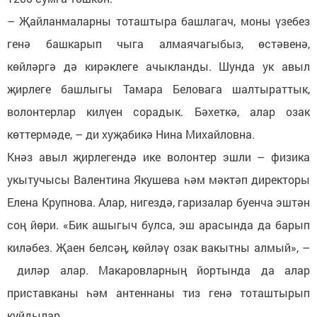
– Җайланмаларны тоташтыра башлагач, моны үзебез
генә башкарып чыга алмаячагыбыз, өстәвенә,
көйләргә дә кирәклеге ачыкланды. Шунда ук авыл
җирлеге башлыгы Тамара Беловага шалтыраттык,
волонтерлар килүен сорадык. Бәхеткә, алар озак
көттермәде, – ди хуҗабикә Нина Михайловна.
Кнәз авыл җирлегендә ике волонтер эшли – физика
укытучысы Валентина Якушева һәм мәктәп директоры
Елена Крупнова. Алар, нигездә, гаризалар буенча эштән
соң йөри. «Бик ашыгыч булса, эш арасында да барып
киләбез. Җаен белсәң, көйләү озак вакытны алмый», –
диләр алар. Макаровларның йортында да алар
приставканы һәм антеннаны тиз генә тоташтырып
куйдылар.