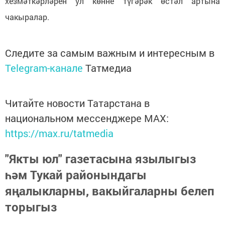
хезмәткәрләрен ул көнне түгәрәк өстәл артына
чакыралар.
Следите за самым важным и интересным в
Telegram-канале
Татмедиа
Читайте новости Татарстана в
национальном мессенджере MАХ:
https://max.ru/tatmedia
"Якты юл" газетасына язылыгыз
һәм Тукай районындагы
яңалыкларны, вакыйгаларны белеп
торыгыз