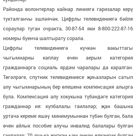
Районда волонтерлар кайнар линиягә гаризалар керү
тукталганчы эшләячәк. Цифрлы телевидениегә бәйле
сораулар туган очракта, 30-87-54 яки 8-800-222-87-16
номеры буенча шалтырату сорала.
Цифрлы телевидениегә күчкән вакыттагы
чыгымнарны каплау өчен аерым категория
гражданнарга социаль ярдәм чаралары да каралган.
Төгәлрәге, спутник телевидениесе җиһазларын сатып
алу чыгымнарының бер өлешенә компенсация алырга
була. Компенсация алу хокукына түбәндәге категория
гражданнар ия: күпбалалы гаиләләр; җан башына
уртача кереме яшәү минимумыннан түбән булган, бала
өчен айлык пособие алучы инвалид балалары булган
гаиләләр; 70 яшькә җиткән һәм аннан өлкәнрәк булган