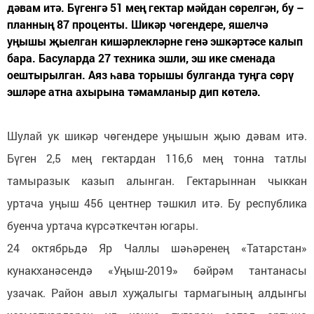
дәвам итә. Бүгенгә 51 мең гектар мәйдан сөрелгән, бу –
планның 87 проценты. Шикәр чөгендере, яшелчә
уңышы җыелган кишәрлекләрне генә эшкәртәсе калып
бара. Басуларда 27 техника эшли, эш ике сменада
оештырылган. Аяз һава торышы булганда туңга сөрү
эшләре атна ахырына тәмамланыр дип көтелә.
Шулай ук шикәр чөгендере уңышын җыю дәвам итә.
Бүген 2,5 мең гектардан 116,6 мең тонна татлы
тамыразык казып алынган. Гектарыннан чыккан
уртача уңыш 456 центнер тәшкил итә. Бу республика
буенча уртача күрсәткечтән югары.
24 октябрьдә Яр Чаллы шәһәренең «Татарстан»
кунакханәсендә «Уңыш-2019» бәйрәм тантанасы
узачак. Район авыл хуҗалыгы тармагының алдынгы