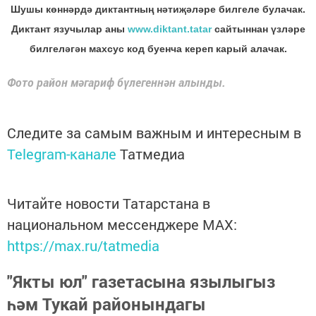
Шушы көннәрдә диктантның нәтиҗәләре билгеле булачак.
Диктант язучылар аны
www.diktant.tatar
сайтыннан үзләре
билгеләгән махсус код буенча кереп карый алачак.
Фото район мәгариф бүлегеннән алынды.
Следите за самым важным и интересным в
Telegram-канале
Татмедиа
Читайте новости Татарстана в
национальном мессенджере MАХ:
https://max.ru/tatmedia
"Якты юл" газетасына язылыгыз
һәм Тукай районындагы