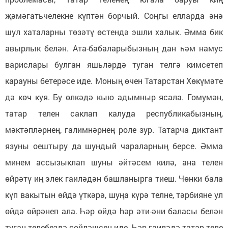
җәмәгатьчелекне күптән борчый. Соңгы елларда әнә
шул хаталарны төзәтү өстендә эшли халык. Әмма бик
авырлык белән. Ата-бабаларыбызның дан һәм намус
варислары булган яшьләрдә туган телгә кимсетеп
карауны бетерәсе иде. Моның өчен Татарстан Хөкүмәте
дә көч куя. Бу өлкәдә кыю адымныр ясала. Гомумән,
татар телен саклап калуда республикабызның,
мәктәпләрнең, галимнәрнең роле зур. Татарча диктант
язуны оештыру да шундый чараларның берсе. Әмма
минем ассызыклап шуны әйтәсем килә, ана телен
өйрәтү иң элек гаиләдән башланырга тиеш. Чөнки бала
күп вакытын өйдә үткәрә, шуңа күрә телне, тәрбияне ул
өйдә өйрәнеп ала. Һәр өйдә hәр әти-әни баласы белән
туган телебездә сөйләшсен иде. Һәр гаиләдә татар теле