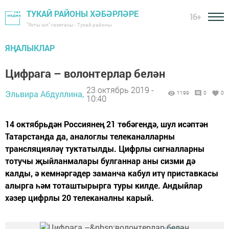
ТУКАЙ РАЙОНЫ ХӘБӘРЛӘРЕ
16+
"Якты юл" газетасы - Тукай районы
ЯҢАЛЫКЛАР
Цифрага – волонтерлар белән
23 октябрь 2019 -
Эльвира Абдуллина,
1199
0
0
10:40
14 октябрьдән Россиянең 21 төбәгендә, шул исәптән
Татарстанда да, аналоглы телеканалларны
трансляцияләү туктатылды. Цифрлы сигналларны
тотучы җыйланмалары булганнар аны сизми дә
калды, ә кемнәргәдер заманча кабул итү приставкасы
алырга һәм тоташтырырга туры килде. Андыйлар
хәзер цифрлы 20 телеканалны карый.