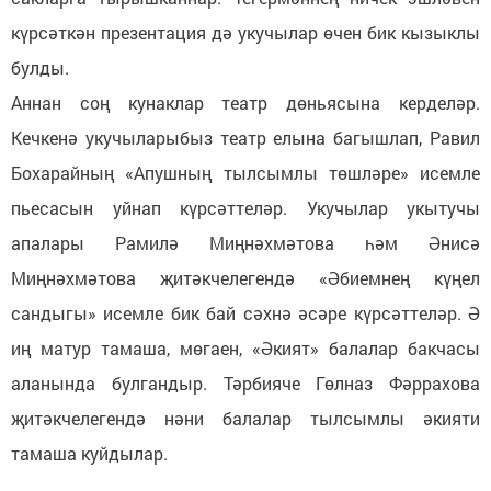
күрсәткән презентация дә укучылар өчен бик кызыклы
булды.
Аннан соң кунаклар театр дөньясына керделәр.
Кечкенә укучыларыбыз театр елына багышлап, Равил
Бохарайның «Апушның тылсымлы төшләре» исемле
пьесасын уйнап күрсәттеләр. Укучылар укытучы
апалары Рамилә Миңнәхмәтова һәм Әнисә
Миңнәхмәтова җитәкчелегендә «Әбиемнең күңел
сандыгы» исемле бик бай сәхнә әсәре күрсәттеләр. Ә
иң матур тамаша, мөгаен, «Әкият» балалар бакчасы
аланында булгандыр. Тәрбияче Гөлназ Фәррахова
җитәкчелегендә нәни балалар тылсымлы әкияти
тамаша куйдылар.