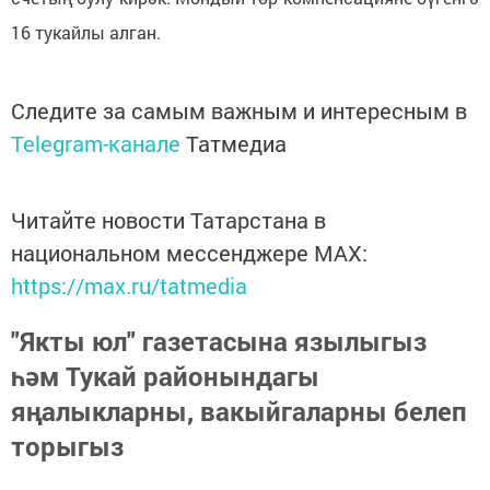
16 тукайлы алган.
Следите за самым важным и интересным в
Telegram-канале
Татмедиа
Читайте новости Татарстана в
национальном мессенджере MАХ:
https://max.ru/tatmedia
"Якты юл" газетасына язылыгыз
һәм Тукай районындагы
яңалыкларны, вакыйгаларны белеп
торыгыз