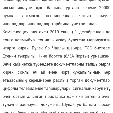
ялгыз яшәүче, җан башына уртача кереме 20000
сумнан артмаган пенсионерлар; ялгыз яшәүче
инвалидлар; инвалидлар тәрбияләнүче гаиләләр.
Компенсация алу өчен 2019 елның 1 декабреннән дә
соңга калмыйча, социаль яклау бүлегенә мөрәҗәгать
итәргә кирәк. Бүлек Яр Чаллы шәһәре, ГЭС бистәсе,
Есенин тыкрыгы, 1нче йортта (8/3А йорты) урнашкан.
8нче кабинетка түбәндәге документларны тапшырырга
кирәк: соңгы өч ай өчен йорт хуҗалыгының һәр
әгъзасының керемнәрен раслый торган документлар,
цифрлы телевидение тапшырулары сигналын кабул итү
өчен сатып алынган приставка һәм яки антенна өчен
түләүне раслаучы документ. Шулай ук банкта шәхси
счетың булу кирәк. Мондый төр компенсацияне бүгенгә