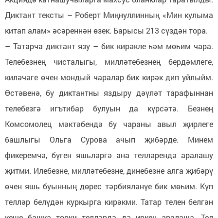
Диктант тексты – Роберт Миңнуллинның «Мин кулыма
китап алам» әсәреннән өзек. Барысы 213 сүздән тора.
– Татарча диктант язу – бик кирәкле һәм мөһим чара.
Телебезнең чисталыгы, милләтебезнең бердәмлеге,
киләчәге өчен мондый чаралар бик кирәк дип уйлыйм.
Өстәвенә, бу диктантны яздыру дәүләт тарафыннан
телебезгә игътибар булуын да күрсәтә. Безнең
Комсомолец мәктәбендә бу чараны авыл җирлеге
башлыгы Ольга Сурова ачып җибәрде. Минем
фикеремчә, бүген яшьләргә ана телләрендә аралашу
җитми. Илебезне, милләтебезне, динебезне алга җибәрү
өчен яшь буынның дөрес тәрбияләнүе бик мөһим. Күп
телләр белүдән куркырга кирәкми. Татар телен белгән
кеше башка төрки телләрдә дә иркен аралаша. Тел