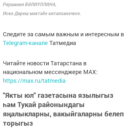
Раушания ВӘЛИУЛЛИНА,
Иске Дөреш мәктәбе китапханәчесе.
Следите за самым важным и интересным в
Telegram-канале
Татмедиа
Читайте новости Татарстана в
национальном мессенджере MАХ:
https://max.ru/tatmedia
"Якты юл" газетасына язылыгыз
һәм Тукай районындагы
яңалыкларны, вакыйгаларны белеп
торыгыз