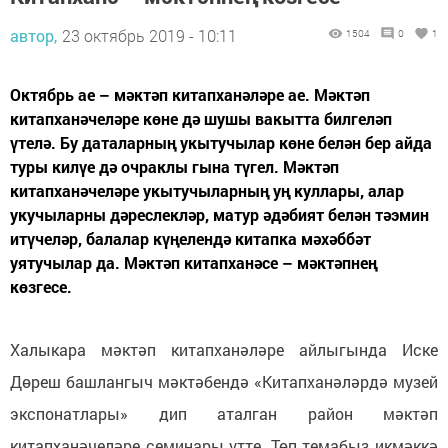
автор,
23 октябрь 2019 - 10:11
1504
0
1
Октябрь ае – мәктәп китапханәләре ае. Мәктәп
китапханәчеләре көне дә шушы вакытта билгеләп
үтелә. Бу даталарның укытучылар көне белән бер айда
туры килүе дә очраклы гына түгел. Мәктәп
китапханәчеләре укытучыларның уң куллары, алар
укучыларны дәреслекләр, матур әдәбият белән тәэмин
итүчеләр, балалар күңелендә китапка мәхәббәт
уятучылар да. Мәктәп китапханәсе – мәктәпнең
көзгесе.
Халыкара мәктәп китапханәләре айлыгында Иске
Дөреш башлангыч мәктәбендә «Китапханәләрдә музей
экспонатлары» дип аталган район мәктәп
китапханәчеләре семинары үтте. Төп темабыз икмәккә