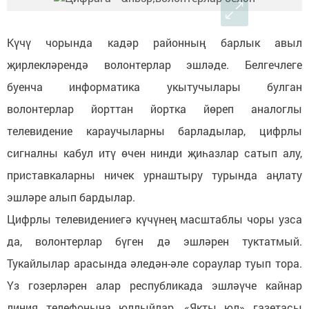
Күчү чорында кадәр районның барлык авыл
җирлекләрендә волонтерлар эшләде. Белгечлеге
буенча информатика укытучылары булган
волонтерлар йорттан йортка йөреп аналоглы
телевидение караучыларны барладылар, цифрлы
сигналны кабул итү өчен нинди җиһазлар сатып алу,
приставкаларны ничек урнаштыру турында аңлату
эшләре алып бардылар.
Цифрлы телевидениегә күчүнең масштаблы чоры узса
да, волонтерлар бүген дә эшләрен туктатмый.
Тукайлылар арасында әледән-әле сораулар туып тора.
Үз гозерләрен алар республикада эшләүче кайнар
линия телефонына юллыйлар, «Якты юл» газетасы