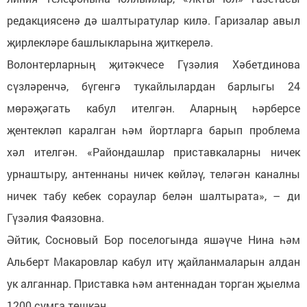
редакциясенә дә шалтыратулар килә. Гаризалар авыл
җирлекләре башлыкларына җиткерелә.
Волонтерларның җитәкчесе Гүзәлия Хәбетдинова
сүзләренчә, бүгенгә тукайлылардан барлыгы 24
мөрәҗәгать кабул ителгән. Аларның һәрберсе
җентекләп каралган һәм йортларга барып проблема
хәл ителгән. «Райондашлар приставкаларны ничек
урнаштыру, антеннаны ничек көйләү, теләгән каналны
ничек табу кебек сораулар белән шалтырата», – ди
Гүзәлия Фаязовна.
Әйтик, Сосновый Бор поселогында яшәүче Нина һәм
Альберт Макаровлар кабул итү җайланмаларын алдан
ук алганнар. Приставка һәм антеннадан торган җыелма
1200 сумга төшкән.