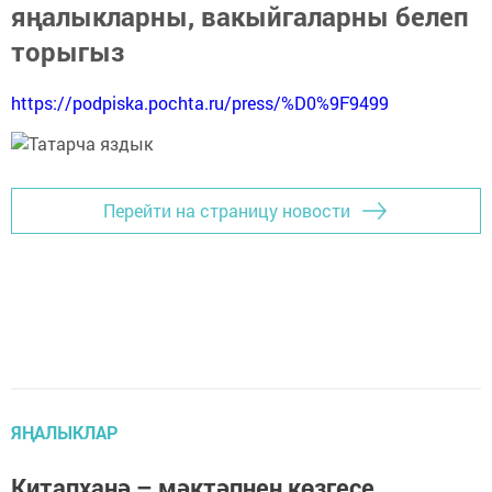
яңалыкларны, вакыйгаларны белеп
торыгыз
https://podpiska.pochta.ru/press/%D0%9F9499
Перейти на страницу новости
ЯҢАЛЫКЛАР
Китапханә – мәктәпнең көзгесе