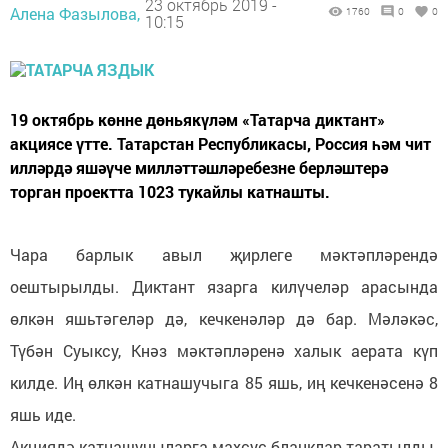
23 октябрь 2019 -
Алена Фазылова,
1760
0
0
10:15
19 октябрь көнне дөньякүләм «Татарча диктант»
акциясе үтте. Татарстан Республикасы, Россия һәм чит
илләрдә яшәүче милләттәшләребезне берләштерә
торган проектта 1023 тукайлы катнашты.
Чара барлык авыл җирлеге мәктәпләрендә
оештырылды. Диктант язарга килүчеләр арасында
өлкән яшьтәгеләр дә, кечкенәләр дә бар. Мәләкәс,
Түбән Суыксу, Кнәз мәктәпләренә халык аерата күп
килде. Иң өлкән катнашучыга 85 яшь, иң кечкенәсенә 8
яшь иде.
Акциядә катнашучыларга махсус бланклар таратылды.