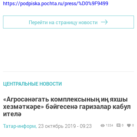
https://podpiska.pochta.ru/press/%D0%9F9499
Перейти на страницу новости
ЦЕНТРАЛЬНЫЕ НОВОСТИ
«Агросәнәгать комплексының иң яхшы
хезмәткәре» бәйгесенә гаризалар кабул
ителә
Татар-информ,
23 октябрь 2019 - 09:23
1224
0
0