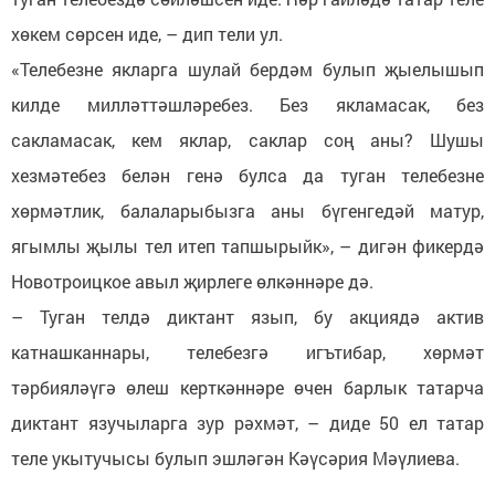
хөкем сөрсен иде, – дип тели ул.
«Телебезне якларга шулай бердәм булып җыелышып
килде милләттәшләребез. Без якламасак, без
сакламасак, кем яклар, саклар соң аны? Шушы
хезмәтебез белән генә булса да туган телебезне
хөрмәтлик, балаларыбызга аны бүгенгедәй матур,
ягымлы җылы тел итеп тапшырыйк», – дигән фикердә
Новотроицкое авыл җирлеге өлкәннәре дә.
– Туган телдә диктант язып, бу акциядә актив
катнашканнары, телебезгә игътибар, хөрмәт
тәрбияләүгә өлеш керткәннәре өчен барлык татарча
диктант язучыларга зур рәхмәт, – диде 50 ел татар
теле укытучысы булып эшләгән Кәүсәрия Мәүлиева.