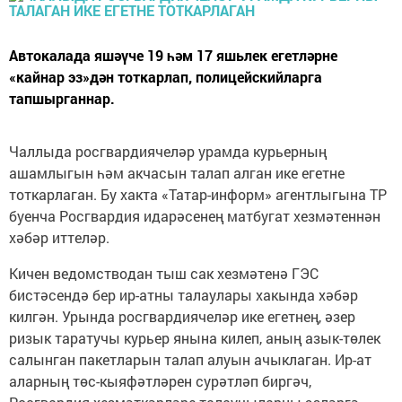
Автокалада яшәүче 19 һәм 17 яшьлек егетләрне
«кайнар эз»дән тоткарлап, полицейскийларга
тапшырганнар.
Чаллыда росгвардиячеләр урамда курьерның
ашамлыгын һәм акчасын талап алган ике егетне
тоткарлаган. Бу хакта «Татар-информ» агентлыгына ТР
буенча Росгвардия идарәсенең матбугат хезмәтеннән
хәбәр иттеләр.
Кичен ведомстводан тыш сак хезмәтенә ГЭС
бистәсендә бер ир-атны талаулары хакында хәбәр
килгән. Урында росгвардиячеләр ике егетнең, әзер
ризык таратучы курьер янына килеп, аның азык-төлек
салынган пакетларын талап алуын ачыклаган. Ир-ат
аларның төс-кыяфәтләрен сурәтләп биргәч,