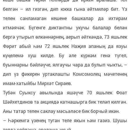
белгән – ил гизгән, дип юкка гына әйтмиләр бит. Үз
телен санламаган кешене башкалар да ихтирам
итмәячәк. Бүгенге диктантны укучы балалар белән
бергә утырып өлкәннәрнең, аерып әйткәндә, 73 яшьлек
Фәрит абый һәм 72 яшьлек Наҗия апаның да язуы
күңелемә хуш килде. Бу әле күркәм генә түгел,
буыннарны бәйләүче, ялгаучы чара да булып чыкты, –
дип үз фикерен уртаклашты Комсомолец мәчетенең
имам-хатыйбы Мирхәт Сираев.
Түбән Суыксу авылында яшәүче 70 яшьлек Фоат
Шәйхетдинов та акциядә катнашырга бик теләп килгән.
Аны татар телен саклау мәсьәләсе бик борчый икән.
– Һәркемгә үзенең туган теле якын һәм газиз. Шушы
телдә сөйләшә, аралаша, укый-