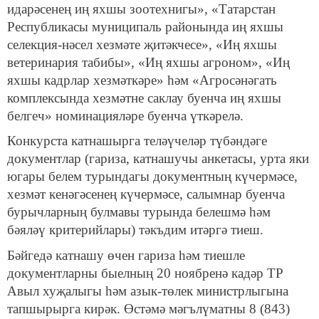
идарәсенең иң яхшы зоотехнигы», «Татарстан
Республикасы муниципаль районында иң яхшы
селекция-нәсел хезмәте җитәкчесе», «Иң яхшы
ветеринария табибы», «Иң яхшы агроном», «Иң
яхшы кадрлар хезмәткәре» һәм «Агросәнәгать
комплексында хезмәтне саклау буенча иң яхшы
белгеч» номинацияләре буенча үткәрелә.
Конкурста катнашырга теләүчеләр түбәндәге
документлар (гариза, катнашучы анкетасы, урта яки
югары белем турындагы документның күчермәсе,
хезмәт кенәгәсенең күчермәсе, салымнар буенча
бурычларның булмавы турында белешмә һәм
бәяләү критерийлары) тәкъдим итәргә тиеш.
Бәйгедә катнашу өчен гариза һәм тиешле
документларны быелның 20 ноябренә кадәр ТР
Авыл хуҗалыгы һәм азык-төлек министрлыгына
тапшырырга кирәк. Өстәмә мәгълүматны 8 (843)