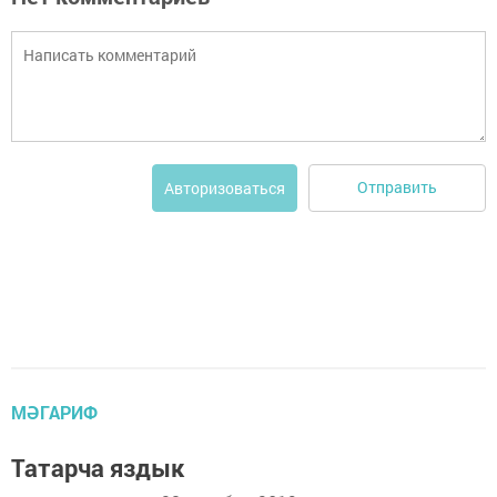
Отправить
Авторизоваться
МӘГАРИФ
Татарча яздык