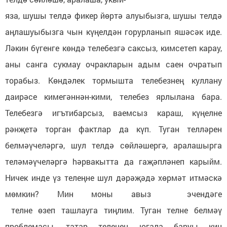
яза, шушы телдә фикер йөртә алуыбызга, шушы телдә
аңлашуыбызга чын күңелдән горурланып яшәсәк иде.
Ләкин бүгенге көндә телебезгә саксыз, кимсетеп карау,
аны санга сукмау очракларын адым саен очратып
торабыз. Көндәлек тормышта телебезнең куллану
даирәсе кимегәннән-кими, телебез ярлылана бара.
Телебезгә игътибарсыз, ваемсыз караш, күңелне
рәнҗетә торган фактлар да күп. Туган телләрен
белмәүчеләргә, шул телдә сөйләшергә, аралашырга
теләмәүчеләргә hәрвакытта да гаҗәпләнеп карыйм.
Ничек инде үз телеңне шул дәрәҗәдә хөрмәт итмәскә
мөмкин? Мин моны авыз эчендәге
телне өзеп ташлауга тиңлим. Туган телне белмәү
проблемасы, татар теленең югала баруы киң