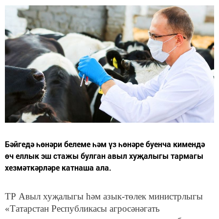
Бәйгедә һөнәри белеме һәм үз һөнәре буенча кимендә
өч еллык эш стажы булган авыл хуҗалыгы тармагы
хезмәткәрләре катнаша ала.
ТР Авыл хуҗалыгы һәм азык-төлек министрлыгы
«Татарстан Республикасы агросәнәгать