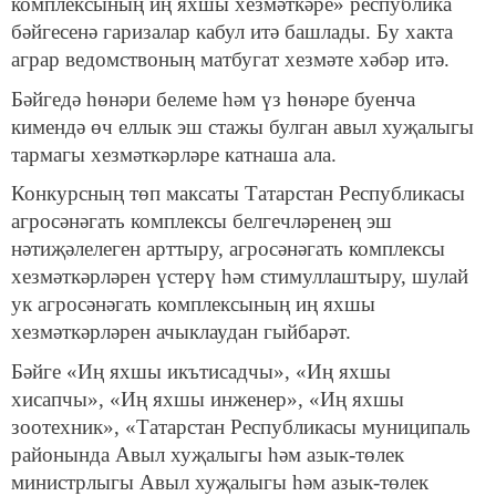
комплексының иң яхшы хезмәткәре» республика
бәйгесенә гаризалар кабул итә башлады. Бу хакта
аграр ведомствоның матбугат хезмәте хәбәр итә.
Бәйгедә һөнәри белеме һәм үз һөнәре буенча
кимендә өч еллык эш стажы булган авыл хуҗалыгы
тармагы хезмәткәрләре катнаша ала.
Конкурсның төп максаты Татарстан Республикасы
агросәнәгать комплексы белгечләренең эш
нәтиҗәлелеген арттыру, агросәнәгать комплексы
хезмәткәрләрен үстерү һәм стимуллаштыру, шулай
ук агросәнәгать комплексының иң яхшы
хезмәткәрләрен ачыклаудан гыйбарәт.
Бәйге «Иң яхшы икътисадчы», «Иң яхшы
хисапчы», «Иң яхшы инженер», «Иң яхшы
зоотехник», «Татарстан Республикасы муниципаль
районында Авыл хуҗалыгы һәм азык-төлек
министрлыгы Авыл хуҗалыгы һәм азык-төлек