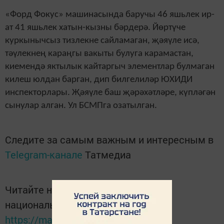
«Форд Фокус» машинасында баручы 46 яшьлек ир-
ат 41 яшьлек хатын-кызны бәрдерә. Йөртүче
куркынычсыз тизлекне сайламаган, җәяүле исә,
тәүлекнең караңгы вакыты булуга карамастан,
киемендә яктылык кайтаргыч элементлар булмаган
килеш юлдан барган, дип билгелиләр ЮХИДИ
инспекторлары. Җәяүле баш җәрәхәтләре, күпләгән
сынулар алган. Ул БСМПга озатылган.
Следите за самым важным и интересным в
Telegram-канале
Татмедиа
Читайте новости Татарстана в
национальном мессенджере MАХ:
https://max.ru/tatmedia