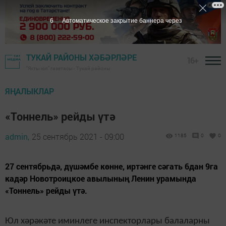
5
Автоматическое закрытие баннера через
ТУКАЙ РАЙОНЫ ХӘБӘРЛӘРЕ
16+
"Якты юл" газетасы - Тукай районы
ЯҢАЛЫКЛАР
«Тоннель» рейды үтә
admin,
25 сентябрь 2021 - 09:00
1185
0
0
27 сентябрьдә, дүшәмбе көнне, иртәнге сәгать 6дан 9га
кадәр Новотроицкое авылының Ленин урамында
«Тоннель» рейды үтә.
Юл хәрәкәте иминлеге инспекторлары балаларны