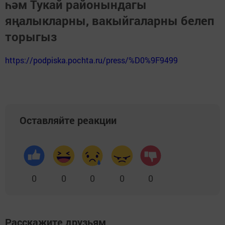
һәм Тукай районындагы
яңалыкларны, вакыйгаларны белеп
торыгыз
https://podpiska.pochta.ru/press/%D0%9F9499
Оставляйте реакции
0
0
0
0
0
Расскажите друзьям