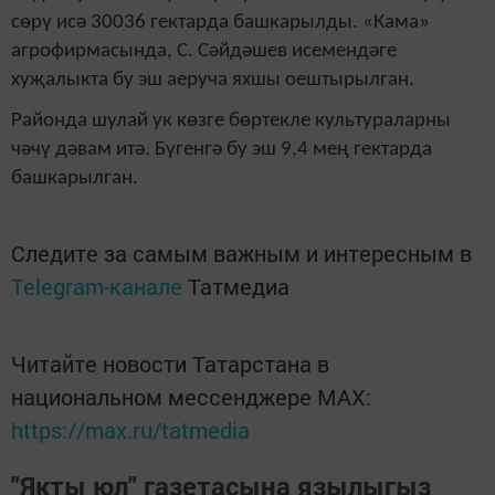
сөрү исә 30036 гектарда башкарылды. «Кама»
агрофирмасында, С. Сәйдәшев исемендәге
хуҗалыкта бу эш аеруча яхшы оештырылган.
Районда шулай ук көзге бөртекле кул
ь
тураларны
чәчү дәвам итә. Бүгенгә бу эш 9,4 мең гектарда
башкарылган.
Следите за самым важным и интересным в
Telegram-канале
Татмедиа
Читайте новости Татарстана в
национальном мессенджере MАХ:
https://max.ru/tatmedia
"Якты юл" газетасына язылыгыз