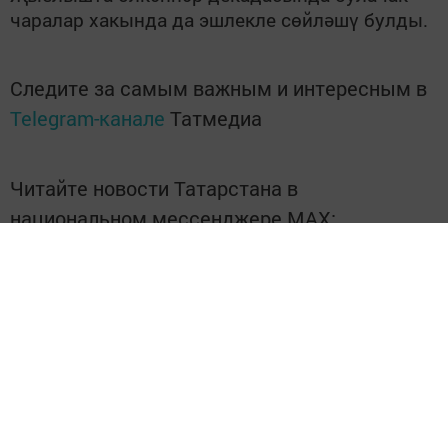
чаралар хакында да эшлекле сөйләшү булды.
Следите за самым важным и интересным в
Telegram-канале
Татмедиа
Читайте новости Татарстана в
национальном мессенджере MАХ:
https://max.ru/tatmedia
"Якты юл" газетасына язылыгыз
һәм Тукай районындагы
яңалыкларны, вакыйгаларны белеп
торыгыз
https://podpiska.pochta.ru/press/%D0%9F9499