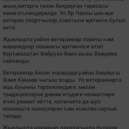
аның китәргә теләк белдергән гаризасы
канәгатьләндерелде. Ул Яр Чаллы шәһәре
ветеран спортчылар советына җитәкче булып
китә.
Җыелышта район ветераннар советы һәм
инвалидлар оешмасы җитәкчесе итеп
бертавыштан Фәйрүзә Фаяз кызы Вәҗиева
сайланды.
Ветераннар белән очрашуда район башлыгы
Фаил Камаев чыгыш ясады. Ул ветераннарга
яшь буынны тәрбияләүдәге, милли
традицияләрне дәвам итүдәге хезмәтләре
өчен рәхмәт әйтте, киләчәктә дә шул
юнәлештә эшләүләрен һәм исәнлек-саулык
теләде.
Җыелышта өлкәннәр декадасында булачак