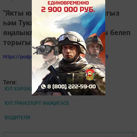
"Якты юл" газетасына язылыгыз
һәм Тукай районындагы
яңалыкларны, вакыйгаларны белеп
торыгыз
https://podpiska.pochta.ru/press/%D0%9F9499
Теги:
ЮЛ ХӘРӘКӘТЕ ИМИНЛЕГЕ
ЮЛ ТРАНСПОРТ ФАҖИГАСЕ
ВОДИТЕЛИ