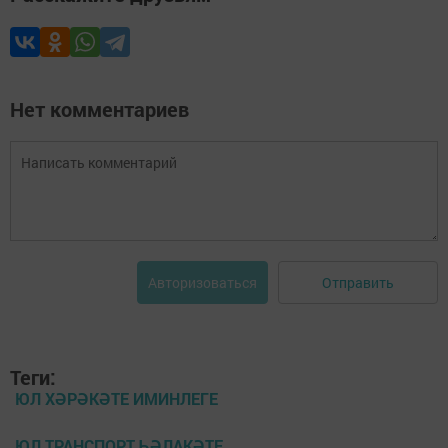
Нет комментариев
Отправить
Авторизоваться
Теги:
ЮЛ ХӘРӘКӘТЕ ИМИНЛЕГЕ
ЮЛ ТРАНСПОРТ ҺӘЛАКӘТЕ