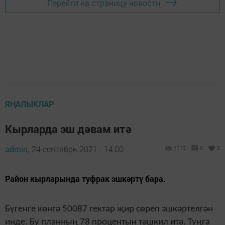
Перейти на страницу новости
ЯҢАЛЫКЛАР
Кырларда эш дәвам итә
admin,
24 сентябрь 2021 - 14:00
1113
0
0
Район кырларында туфрак эшкәртү бара.
Бүгенге көнгә 50087 гектар җир сөреп эшкәртелгән
инде. Бу планның 78 процентын тәшкил итә. Туңга