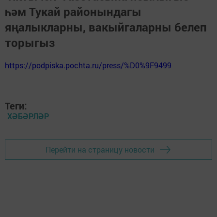
һәм Тукай районындагы
яңалыкларны, вакыйгаларны белеп
торыгыз
https://podpiska.pochta.ru/press/%D0%9F9499
Теги:
ХӘБӘРЛӘР
Перейти на страницу новости