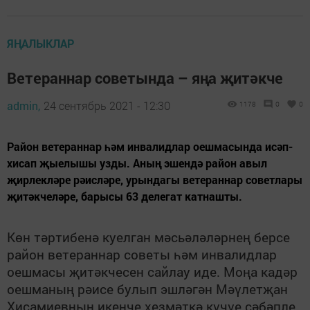
ЯҢАЛЫКЛАР
Ветераннар советында – яңа җитәкче
admin,
24 сентябрь 2021 - 12:30
1178
0
0
Район ветераннар һәм инвалидлар оешмасында исәп-
хисап җыелышы узды. Аның эшендә район авыл
җирлекләре рәисләре, урындагы ветераннар советлары
җитәкчеләре, барысы 63 делегат катнашты.
Көн тәртибенә куелган мәсьәләләрнең берсе
район ветераннар советы һәм инвалидлар
оешмасы җитәкчесен сайлау иде. Моңа кадәр
оешманың рәисе булып эшләгән Мәүлетҗан
Хисамиевның икенче хезмәткә күчүе сәбәпле,