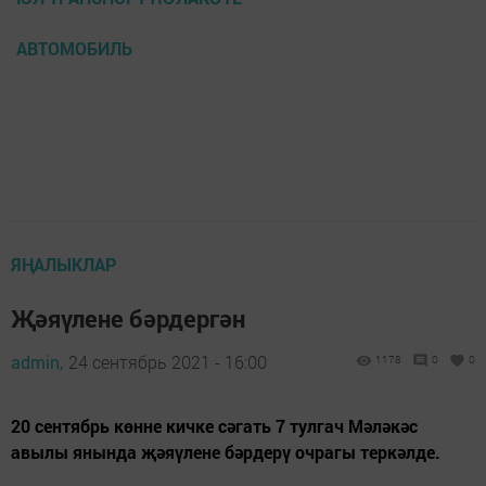
АВТОМОБИЛЬ
ЯҢАЛЫКЛАР
Җәяүлене бәрдергән
admin,
24 сентябрь 2021 - 16:00
1178
0
0
20 сентябрь көнне кичке сәгать 7 тулгач Мәләкәс
авылы янында җәяүлене бәрдерү очрагы теркәлде.