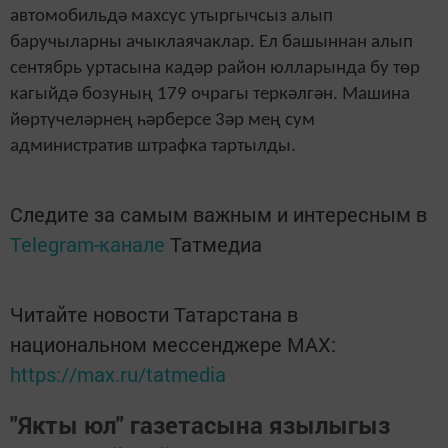
автомобильдә махсус утыргычсыз алып
баручыларны ачыклаячаклар. Ел башыннан алып
сентябрь уртасына кадәр район юлларында бу төр
кагыйдә бозуның 179 очрагы теркәлгән. Машина
йөртүчеләрнең һәрберсе 3әр мең сум
административ штрафка тартылды.
Следите за самым важным и интересным в
Telegram-канале
Татмедиа
Читайте новости Татарстана в
национальном мессенджере MАХ:
https://max.ru/tatmedia
"Якты юл" газетасына язылыгыз