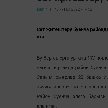
admin,
11 гыйнвар 2022 - 14:52
Сөт җитештерү буенча районда
итә.
Бу бер сыерга уртача 17,1 кил
чагыштырганда район буенча 
Савым сыерлар 23 башка иш
чәчүгә әзерлек кысаларында
Район буенча әлегә барыс
алынган.