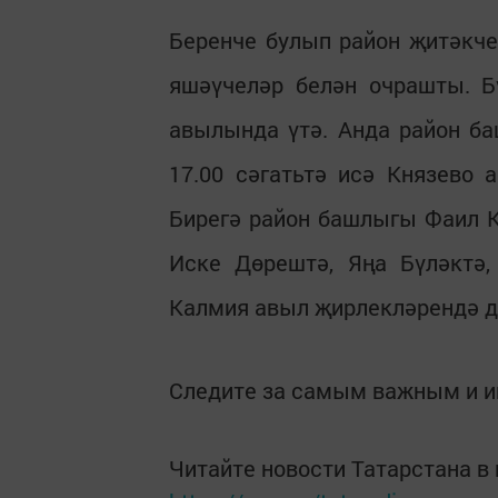
Беренче булып район җитәкч
яшәүчеләр белән очрашты. Б
авылында үтә. Анда район б
17.00 сәгатьтә исә Князево
Бирегә район башлыгы Фаил 
Иске Дөрештә, Яңа Бүләктә,
Калмия авыл җирлекләрендә 
Следите за самым важным и 
Читайте новости Татарстана 