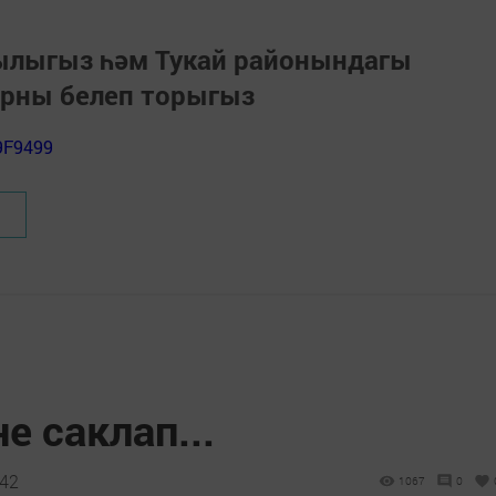
зылыгыз һәм Тукай районындагы
арны белеп торыгыз
9F9499
е саклап...
:42
1067
0