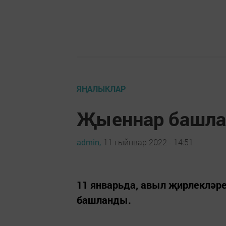
ЯҢАЛЫКЛАР
Җыеннар башл
admin,
11 гыйнвар 2022 - 14:51
11 январьда, авыл җирлекләр
башланды.