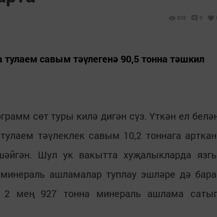
826
0
 тулаем савым тәүлегенә 90,5 тонна тәшкил
ограмм сөт туры килә дигән сүз. Үткән ел белә
тулаем тәүлеклек савым 10,2 тоннага арткан
әйгән. Шул ук вакытта хуҗалыкларда язг
 минераль ашламалар туплау эшләре дә бара
ы 2 мең 927 тонна минераль ашлама саты