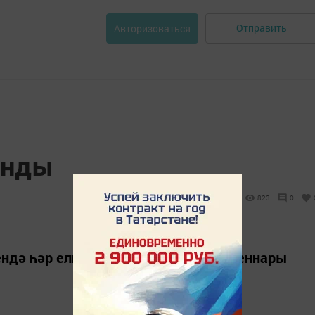
Отправить
Авторизоваться
анды
823
0
ендә һәр елны уза торган халык җыеннары