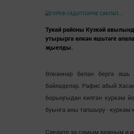
Тукай районы Кузкәй авылынд
утырырга өлкән яшьтәге апал
җыелды.
Өлкәннәр белән бергә яшь
бәйләделәр. Рафис абый Хаса
борыңгыдан килгән куркәм йо
буынга аны тапшыру - куркәм к
Следите за самым важным и 