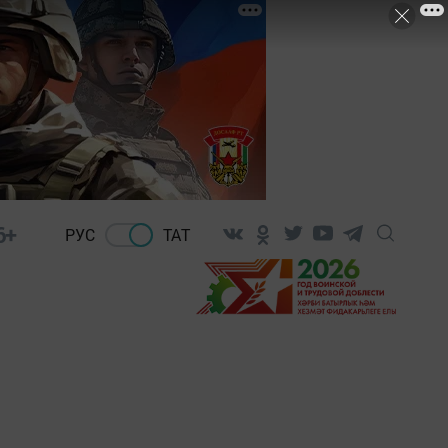
6+
РУС
ТАТ