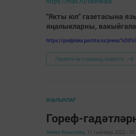
https://max.ru/tatmedia
"Якты юл" газетасына я
яңалыкларны, вакыйгал
https://podpiska.pochta.ru/press/%D0%
Перейти на страницу новости
ЯҢАЛЫКЛАР
Гореф-гадәтләрн
Алена Фазылова,
11 гыйнвар 2022 - 08