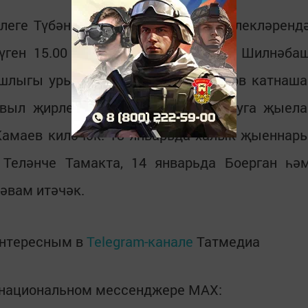
елеге Түбән Суыксу һәм Борды җирлекләренд
үген 15.00 сәгатьтә халык җыены Шилнәба
ашлыгы урынбасары Рөстәм Закиров катнаша
 авыл җирлегендә яшәүчеләр очрашуга җыела
Камаев киләчәк. 13 январьда халык җыеннар
 Теләнче Тамакта, 14 январьда Боерган һә
дәвам итәчәк.
интересным в
Telegram-канале
Татмедиа
в национальном мессенджере MАХ: