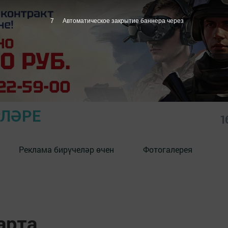
6
Автоматическое закрытие баннера через
РЛӘРЕ
1
Реклама бирүчеләр өчен
Фотогалерея
арта