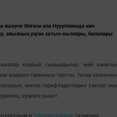
а яшәуче Илгизә апа Нуруллинада кич
ар, авылның уңган хатын-кызлары, балалары
 кызлар каурый сыдырдылар, май канаты
нов өздереп гармунын тартты. Татар халкыны
лаларын, милли гореф-гадәтләрен саклап яш
уренеш, куңелгә рәхәт!
интересным в
Telegram-канале
Татмедиа