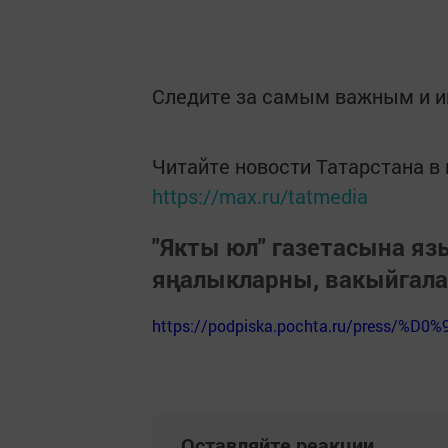
Следите за самым важным и 
Читайте новости Татарстана 
https://max.ru/tatmedia
"Якты юл" газетасына я
яңалыкларны, вакыйгал
https://podpiska.pochta.ru/press/%D0%
Оставляйте реакции