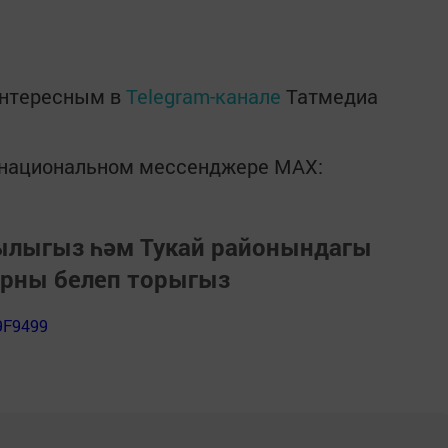
интересным в
Telegram-канале
Татмедиа
в национальном мессенджере MАХ:
зылыгыз һәм Тукай районындагы
арны белеп торыгыз
9F9499