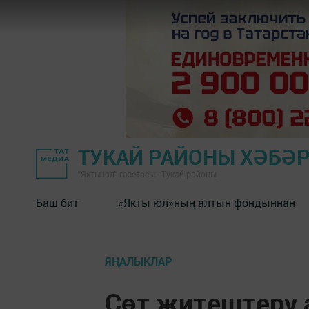
ТУКАЙ РАЙОНЫ ХӘБӘ
"Якты юл" газетасы - Тукай районы
Баш бит
«Якты юл»ның алтын фондыннан
ЯҢАЛЫКЛАР
Сөт җитештерү 