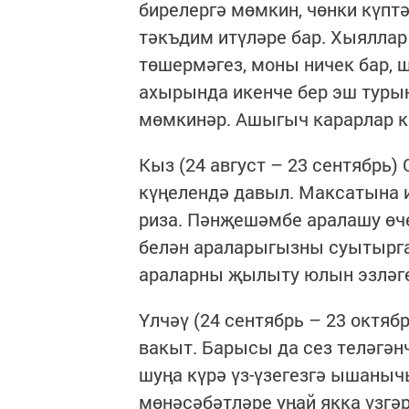
бирелергә мөмкин, чөнки күп
тәкъдим итүләре бар. Хыяллар
төшермәгез, моны ничек бар, 
ахырында икенче бер эш туры
мөмкинәр. Ашыгыч карарлар ка
Кыз (24 август – 23 сентябрь)
күңелендә давыл. Максатына и
риза. Пәнҗешәмбе аралашу өче
белән араларыгызны суытырга
араларны җылыту юлын эзләг
Үлчәү (24 сентябрь – 23 октяб
вакыт. Барысы да сез теләгәнч
шуңа күрә үз-үзегезгә ышаныч
мөнәсәбәтләре уңай якка үзгә