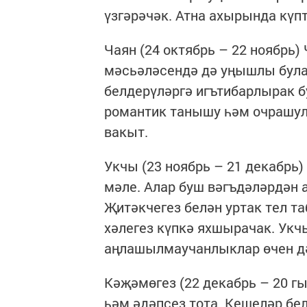
үзгәрәчәк. Атна ахырында күп
Чаян (24 октябрь – 22 ноябрь)
мәсьәләсендә дә уңышлы булач
белдерүләргә игътибарлырак бу
романтик танышу һәм очрашулар
вакыт.
Укчы (23 ноябрь – 21 декабрь
мәле. Алар буш вәгъдәләрдән 
Җитәкчегез белән уртак тел т
хәлегез күпкә яхшырачак. Ук
аңлашылмаучанлыклар өчен дә
Кәҗәмөгез (22 декабрь – 20 г
һәм әдәпсез тота. Кешеләр б