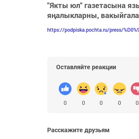
"Якты юл" газетасына я
яңалыкларны, вакыйгал
https://podpiska.pochta.ru/press/%D0%
Оставляйте реакции
0
0
0
0
0
Расскажите друзьям