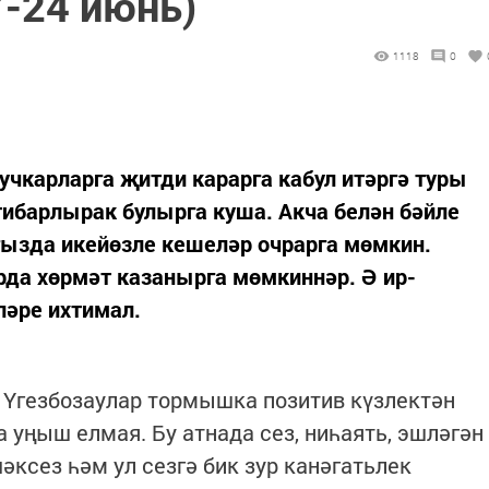
-24 июнь)
1118
0
Кучкарларга җитди карарга кабул итәргә туры
тибарлырак булырга куша. Акча белән бәйле
гызда икейөзле кешеләр очрарга мөмкин.
рда хөрмәт казанырга мөмкиннәр. Ә ир-
ләре ихтимал.
) Үгезбозаулар тормышка позитив күзлектән
а уңыш елмая. Бу атнада сез, ниһаять, эшләгән
ксез һәм ул сезгә бик зур канәгатьлек