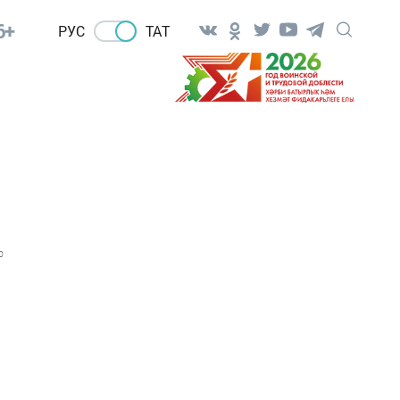
6+
РУС
ТАТ
0