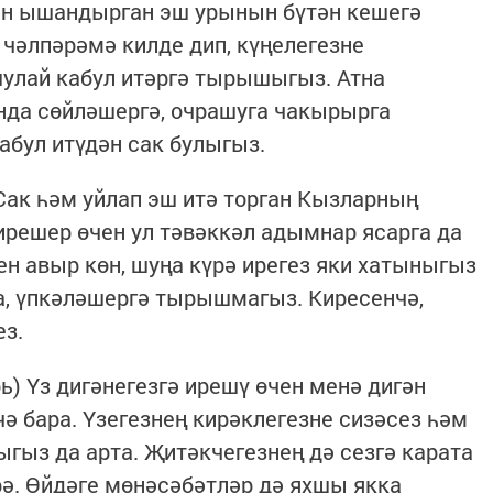
тән ышандырган эш урынын бүтән кешегә
 чәлпәрәмә килде дип, күңелегезне
шулай кабул итәргә тырышыгыз. Атна
нда сөйләшергә, очрашуга чакырырга
бул итүдән сак булыгыз.
 Сак һәм уйлап эш итә торган Кызларның
решер өчен ул тәвәккәл адымнар ясарга да
н авыр көн, шуңа күрә ирегез яки хатыныгыз
, үпкәләшергә тырышмагыз. Киресенчә,
ез.
рь) Үз дигәнегезгә ирешү өчен менә дигән
ә бара. Үзегезнең кирәклегезне сизәсез һәм
ыгыз да арта. Җитәкчегезнең дә сезгә карата
рә. Өйдәге мөнәсәбәтләр дә яхшы якка