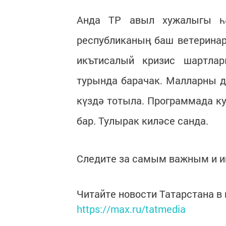
Анда ТР авыл хужалыгы һә
республиканың баш ветеринар
икътисалый кризис шартла
турында барачак. Малларны дө
күздә тотыла. Программада ку
бар. Тулырак киләсе санда.
Следите за самым важным и 
Читайте новости Татарстана 
https://max.ru/tatmedia