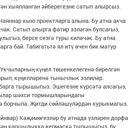
тән хыялланган әйберегезне сатып алырсыз.
 Чаяннар кыю проектларга алына. Бу атна акча
ак. Сатып алырга фатир эзләгән булсагыз,
лыгыз, берсе сезгә туры киләчәк. Бу атна
га бай. Табигатьтә ял итү өчен бик матур
) Укчыларның күңел төшенкелегенә бирелгән
арып, күңелләренә тынычлык эзлиләр.
абарга тырышыгыз. Эшегезне күрсәтә алсагыз,
чылар шәхси тормышларындагы
 борчыла. Җитди сөйләшүләрдән курыкмагыз.
ыйнвар) Кәҗәмөгезләр бу атнада үзләрен дорфа
елән каршылыкка кермәскә тырышыгыз, бу