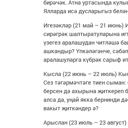
бирәчәк. Атна уртасында кулы
Ялларда исә дусларыгыз белән 
Игезәкләр (21 май – 21 июнь)
сирәгрәк шалтыратуларына игъ
үзегез аралашудан читләшә б
ашкандыр? Үпкәләгәнче, сәбәп
аралашуларга күбрәк сарыф и
Кысла (22 июнь – 22 июль) Кы
Сез тәгәрмәчтәге тиен сыман:
берсен дә ахырына җиткереп 
алса да, уңай якка бернинди д
вакыт җиткәндер ә?
Арыслан (23 июль – 23 август