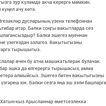
гызга зур күләмдә акча керергә мөмкин.
күңел ачу көтә.
 Игезәкләр дусларының үзенә телефоннан
тибар итәр. Бәлки соңгы вакытларда сез
ашлагансыздыр? Бәлки эшегез муеннан
не үзегездән эзләгез. Вакытыгызны
тәргә тырышыгыз.
слалар өчен бу атна мәшәкатьлерәк булачак.
 бар эшкә дә өлгерергә тырышасыз, әмма
бетерә алмыйсыз. Эшегез бөтен вакытыгызны
ә үзгәреш юк. Бәлки сезгә яңа эш эзли башларг
) Хатын-кыз Арысланнар өметсезлеккә