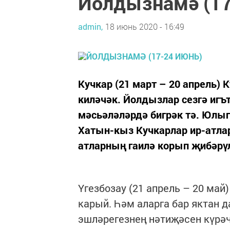
Йолдызнамә (17
admin,
18 июнь 2020 - 16:49
Кучкар (21 март – 20 апрель) 
киләчәк. Йолдызлар сезгә игъ
мәсьәләләрдә бигрәк тә. Юлы
Хатын-кыз Кучкарлар ир-атла
атларның гаилә корып җибәрү
Үгезбозау (21 апрель – 20 май
карый. Һәм аларга бар яктан д
эшләрегезнең нәтиҗәсен күрәчә