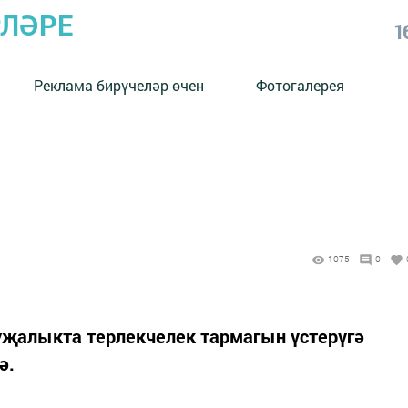
РЛӘРЕ
1
Реклама бирүчеләр өчен
Фотогалерея
1075
0
уҗалыкта терлекчелек тармагын үстерүгә
ә.