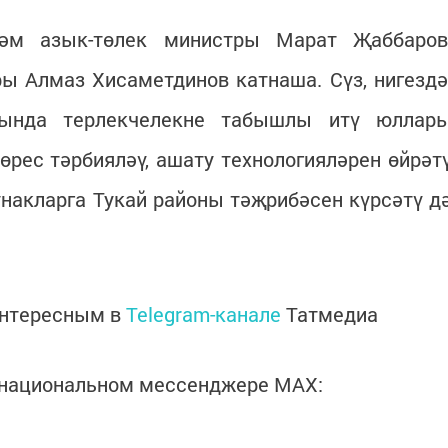
м азык-төлек министры Марат Җаббаров
ы Алмаз Хисаметдинов катнаша. Сүз, нигездә
рында терлекчелекне табышлы итү юллар
рес тәрбияләү, ашату технологияләрен өйрәт
накларга Тукай районы тәҗрибәсен күрсәтү д
интересным в
Telegram-канале
Татмедиа
в национальном мессенджере MАХ: