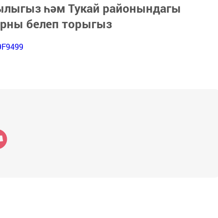
зылыгыз һәм Тукай районындагы
арны белеп торыгыз
9F9499