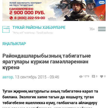
ТУКАЙ РАЙОНЫ ХӘБӘРЛӘРЕ
16+
"Якты юл" газетасы - Тукай районы
ЯҢАЛЫКЛАР
Райондашларыбызның табигатьне
яратулары күркәм гамәлләреннән
күренә
автор,
13 сентябрь 2015 - 09:46
1273
0
0
Туган җирнең матурлыгы аның табигатенә карап та
бәяләнә. Экологик хәлне тагын да яхшырту, туган
төбәгебезне яшеллеккә күмү, гөлбакчага әйләндерү