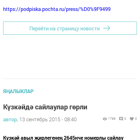
https://podpiska.pochta.ru/press/%D0%9F9499
Перейти на страницу новости
ЯҢАЛЫКЛАР
Күзкәйдә сайлаулар гөрли
автор,
13 сентябрь 2015 - 08:40
1789
0
0
Күзкәй авыл җирлегенең 2645нче номерлы сайлау