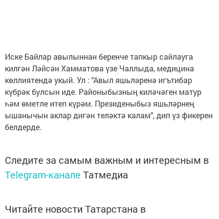
Иске Байлар авылыннан беренче тапкыр сайлауга
килгән Ләйсән Хамматова үзе Чаллыда, медицина
көллиятендә укый. Ул : "Авыл яшьләренә игътибар
күбрәк булсын иде. Районыбызның киләчәген матур
һәм өметле итеп күрәм. Президеныбыз яшьләрнең
ышанычын аклар дигән теләктә калам", дип үз фикерен
белдерде.
Следите за самым важным и интересным в
Telegram-канале
Татмедиа
Читайте новости Татарстана в