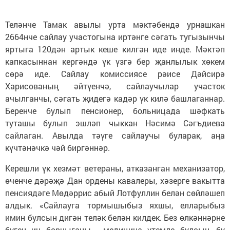
Теләнче Тамак авылы урта мәктәбендә урнашкан
2664нче сайлау участогына иртәнге сәгать тугызынчы
яртыга 120дән артык кеше килгән иде инде. Мәктәп
капкасыннан кергәндә үк үзгә бер җанлылык хөкем
сөрә иде. Сайлау комиссиясе рәисе Дәйсирә
Харисованың әйтүенчә, сайлаучылар участок
ачылганчы, сәгать җидегә кадәр үк килә башлаганнар.
Беренче булып пенсионер, больницада шәфкать
туташы булып эшләп чыккан Нәсимә Сәгъдиева
сайлаган. Авылда тәүге сайлаучы буларак, аңа
күчтәнәчкә чәй биргәннәр.
Керешли үк хезмәт ветераны, атказанган механизатор,
өченче дәрәҗә Дан ордены кавалеры, хәзерге вакытта
пенсиядәге Мөдәррис абый Лотфуллин белән сөйләшеп
алдык. «Сайлауга тормышыбыз яхшы, елларыбыз
имин булсын дигән теләк белән килдек. Без өлкәннәрне
бүген иң борчыганы - медицина үтемле булсын, бу