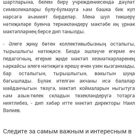
шартларына, белем бирү учреждениесендә дәүләт
символикалары булу-булмауга һәм башка бик күп
нәрсәгә әһәмият бирделәр. Менә шул тикшерү
нәтиҗәләре буенча тернәкләндерү мәктәбе иң үрнәк
мәктәпләрнең берсе дип танылды.
- Әлеге җиңү бөтен коллективыбызның осталыгы,
тырышлыгы нәтиҗәсе. Бездә эшләүче егерме өч
педагогның, егерме җиде мәктәп хезмәткәрләренең
һәркайсы әлеге нәтиҗәгә ирешү өчен үзен кызганмады,
бар осталыгын, тырышлыгын, вакытын шуңа
багышлады. Бүләк ителгән акчаны исә балалар
мәйданчыгын төзүгә, мәктәп коймаларын ныгытуга
һәм азык-төлек складын төзекләндерүгә тотарга
ниятлибез, - дип хәбәр итте мәктәп директоры Наил
Вәлиев.
Следите за самым важным и интересным в