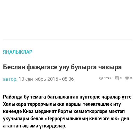
ЯҢАЛЫКЛАР
Беслан фаҗигасе уяу булырга чакыра
автор,
13 сентябрь 2015 - 08:36
1297
0
0
Районда бу темага багышланган күптөрле чаралар үтте
Халыкара террорчылыкка каршы теләктәшлек итү
көнендә Кнәз мәдәният йорты хезмәткәрләре мәктәп
укучылары белән «Террорчылыкның киләчәге юк» дип
аталган әңгәмә үткәрделәр.