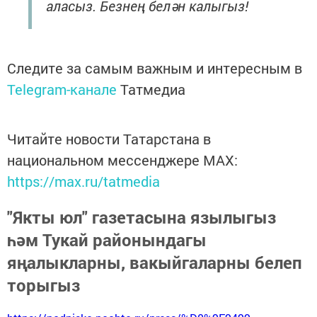
аласыз. Безнең белән калыгыз!
Следите за самым важным и интересным в
Telegram-канале
Татмедиа
Читайте новости Татарстана в
национальном мессенджере MАХ:
https://max.ru/tatmedia
"Якты юл" газетасына язылыгыз
һәм Тукай районындагы
яңалыкларны, вакыйгаларны белеп
торыгыз