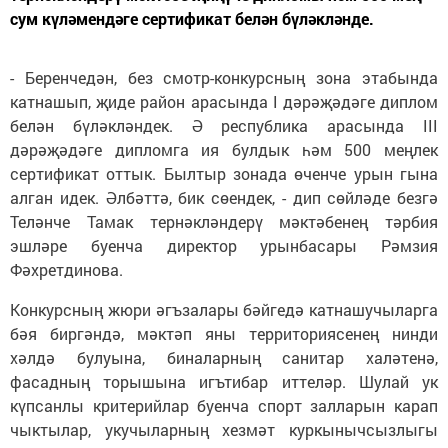
сум күләмендәге сертификат белән бүләкләнде.
- Беренчедән, без смотр-конкурсның зона этабында
катнашып, җиде район арасында I дәрәҗәдәге диплом
белән бүләкләндек. Ә республика арасында III
дәрәҗәдәге дипломга ия булдык һәм 500 меңлек
сертификат оттык. Былтыр зонада өченче урын гына
алган идек. Әлбәттә, бик сөендек, - дип сөйләде безгә
Теләнче Тамак тернәкләндерү мәктәбенең тәрбия
эшләре буенча директор урынбасары Рәмзия
Фәхретдинова.
Конкурсның жюри әгъзалары бәйгедә катнашучыларга
бәя биргәндә, мәктәп яны территориясенең нинди
хәлдә булуына, биналарның санитар халәтенә,
фасадның торышына игътибар иттеләр. Шулай ук
күпсанлы критерийлар буенча спорт залларын карап
чыктылар, укучыларның хезмәт куркынычсызлыгы