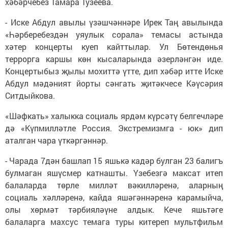
хәбәрчебез Тамара Тузеева.
- Иске Абдул авылы үзәшчәннәре Ирек Таң авылында
«Һәрберебездән уяулык сорала» темасы астында
хәтер концерты куеп кайттылар. Ул Бөтендөнья
террорга каршы көн кысаларында әзерләнгән иде.
Концертыбыз җылы мохиттә үтте, дип хәбәр итте Иске
Абдул мәдәният йорты сәнгать җитәкчесе Кәүсәрия
Ситдыйкова.
«Шәфкать» халыкка социаль ярдәм күрсәтү белгечләре
дә «Күпмилләтле Россия. Экстремизмга - юк» дип
аталган чара үткәргәннәр.
- Чарада 7дән башлап 15 яшькә кадәр булган 23 балигъ
булмаган яшүсмер катнашты. Үзебезгә максат итеп
балаларда төрле милләт вәкилләренә, аларның
социаль хәлләренә, кайда яшәгәннәренә карамыйча,
олы хөрмәт тәрбияләүне алдык. Кече яшьтәге
балаларга махсус темага туры китереп мультфильм