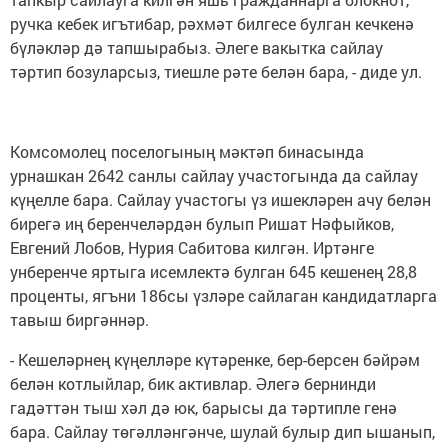
ручка кебек игътибар, рәхмәт билгесе булган кечкенә
бүләкләр дә тапшырабыз. Әлеге вакытка сайлау
тәртип бозуларсыз, тиешле рәте белән бара, - диде ул.
Комсомолец поселогының мәктәп бинасында
урнашкан 2642 санлы сайлау участогында да сайлау
күңелле бара. Сайлау участогы үз ишекләрен ачу белән
бирегә иң беренчеләрдән булып Ришат Нәфыйков,
Евгений Лобов, Нурия Сабитова килгән. Иртәнге
унберенче яртыга исемлектә булган 645 кешенең 28,8
проценты, ягъни 186сы үзләре сайлаган кандидатларга
тавыш биргәннәр.
- Кешеләрнең күңелләре күтәренке, бер-берсен бәйрәм
белән котлыйлар, бик активлар. Әлегә бернинди
гадәттән тыш хәл дә юк, барысы да тәртипле генә
бара. Сайлау төгәлләнгәнче, шулай булыр дип ышанып,