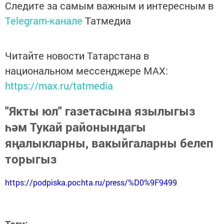
Следите за самым важным и интересным в
Telegram-канале
Татмедиа
Читайте новости Татарстана в
национальном мессенджере MАХ:
https://max.ru/tatmedia
"Якты юл" газетасына язылыгыз
һәм Тукай районындагы
яңалыкларны, вакыйгаларны белеп
торыгыз
https://podpiska.pochta.ru/press/%D0%9F9499
Теги: