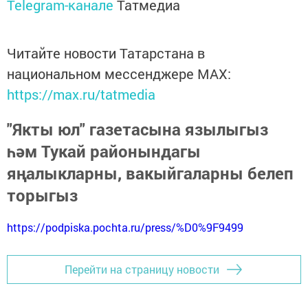
Telegram-канале
Татмедиа
Читайте новости Татарстана в
национальном мессенджере MАХ:
https://max.ru/tatmedia
"Якты юл" газетасына язылыгыз
һәм Тукай районындагы
яңалыкларны, вакыйгаларны белеп
торыгыз
https://podpiska.pochta.ru/press/%D0%9F9499
Перейти на страницу новости