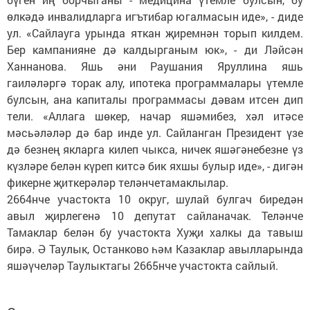
өлкәдә инвалидларга игътибар югалмасын иде», - диде
ул. «Сайлауга урында яткан җиремнән торып килдем.
Бер кампанияне дә калдырганым юк», - ди Ләйсән
Ханнанова. Яшь әни Раушания Яруллина яшь
гаиләләргә торак алу, ипотека программалары үтемле
булсын, ана капиталы программасы дәвам итсен дип
тели. «Аллага шөкер, начар яшәмибез, хәл итәсе
мәсьәләләр дә бар инде ул. Сайланган Президент үзе
дә безнең якларга килеп чыкса, ничек яшәгәнебезне үз
күзләре белән күреп китсә бик яхшы булыр иде», - дигән
фикерне җиткерәләр теләнчетамаклылар.
2664нче участокта 10 округ, шулай булгач биредән
авыл җирлегенә 10 депутат сайланачак. Теләнче
Тамаклар белән бу участокта Хуҗи халкы да тавыш
бирә. Ә Таулык, Останково һәм Казаклар авылларында
яшәүчеләр Таулыктагы 2665нче участокта сайлый.