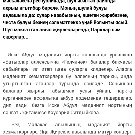
мәсьәләсенә республикада, шул исәптән районда
аерым игътибар бирелә. Моның шулай булуы
аңлашыла да: сулар һавабызның, яшәгән җиребезнең
чиста булуы безнең сәламәтлеккә уңай йогынты ясый.
Шул максаттан авыл җирлекләрендә, Парклар һәм
скверлар...
- Иске Абдул мәдәният йорты каршында урнашкан
«Батырлар аллеясы»на «Гөлчәчәк» балалар бакчасы
сабыйлары ял итеп һава суларга килделәр. Аларга
мәдәният хезмәткәрләре бу аллеяның тарихы, анда
утыртылган агачлар турында сөйләде. Соңыннан
балалар җырлы табышмак уены уйнап, паркта
күргәннәрен асфальтка акбур ярдәмендә төшерделәр,
дип язды безгә Иске Абдул мәдәният йортының
сәнгать җитәкчесе Кәүсәрия Ситдыйкова.
- Без, Мәләкәс авылының мәдәният йорты
хезмәткәрләре, Яңа Җирекле авылында матур концерт