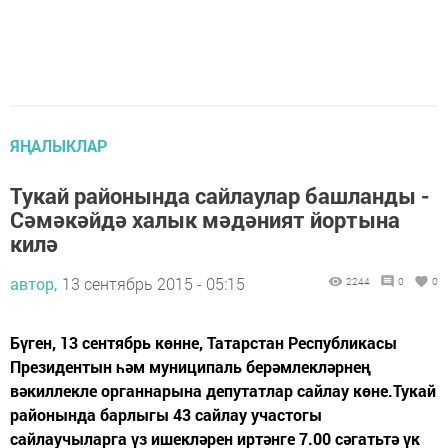
ЯҢАЛЫКЛАР
Тукай районында сайлаулар башланды -
Сәмәкәйдә халык мәдәният йортына
килә
автор,
13 сентябрь 2015 - 05:15
2244
0
0
Бүген, 13 сентябрь көнне, Татарстан Республикасы
Президентын һәм муниципаль берәмлекләрнең
вәкиллекле органнарына депутатлар сайлау көне.Тукай
районында барлыгы 43 сайлау участогы
сайлаучыларга үз ишекләрен иртәнге 7.00 сәгатьтә үк