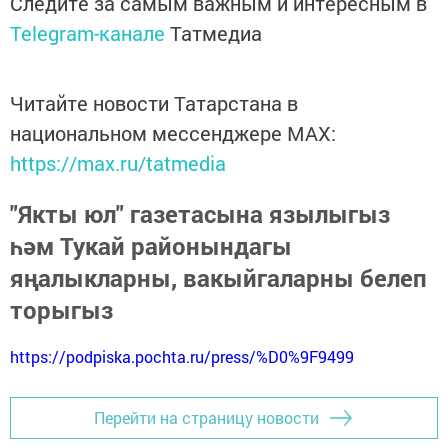
Следите за самым важным и интересным в
Telegram-канале
Татмедиа
Читайте новости Татарстана в
национальном мессенджере MАХ:
https://max.ru/tatmedia
"Якты юл" газетасына язылыгыз
һәм Тукай районындагы
яңалыкларны, вакыйгаларны белеп
торыгыз
https://podpiska.pochta.ru/press/%D0%9F9499
Перейти на страницу новости