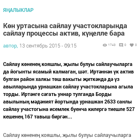
ЯҢАЛЫКЛАР
Көн уртасына сайлау участокларында
сайлау процессы актив, күңелле бара
автор,
13 сентябрь 2015 - 09:15
1743
0
0
Сайлау көненең кояшлы, җылы булуы сайлаучыларга
да йогынты ясамый калмаган, шәт. Иртәннән үк актив
булган район халкы төш вакыты җиткәндә дә үз
авылларында урнашкан сайлау участокларына агыла
торды. Иртәнге сәгать уннар тулганда Борды
авылының мәдәният йортында урнашкан 2633 санлы
сайлау участогына исемлек буенча килергә тиешле 527
кешенең 167 тавыш биргән...
Сайлау көненең кояшлы, җылы булуы сайлаучыларга