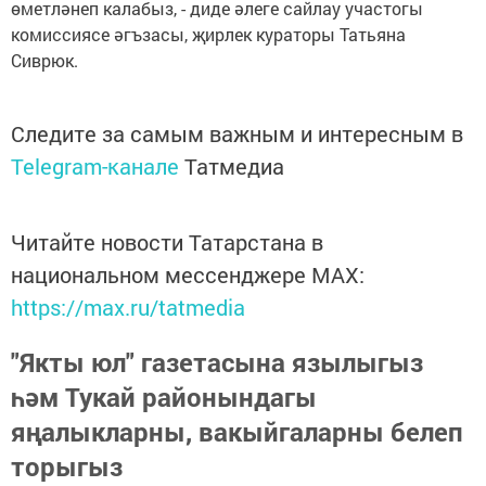
өметләнеп калабыз, - диде әлеге сайлау участогы
комиссиясе әгъзасы, җирлек кураторы Татьяна
Сиврюк.
Следите за самым важным и интересным в
Telegram-канале
Татмедиа
Читайте новости Татарстана в
национальном мессенджере MАХ:
https://max.ru/tatmedia
"Якты юл" газетасына язылыгыз
һәм Тукай районындагы
яңалыкларны, вакыйгаларны белеп
торыгыз