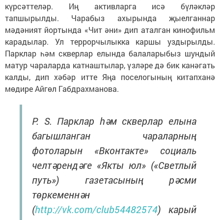
күрсәттеләр. Иң активларга исә бүләкләр
тапшырылды. Чарабыз ахырында җыелганнар
мәдәният йортында «Чит әни» дип аталган кинофильм
карадылар. Ул террорчылыкка каршы уздырылды.
Парклар һәм скверлар елында балаларыбыз шундый
матур чараларда катнаштылар, үзләре дә бик канәгать
калды, дип хәбәр итте Яңа поселогының китапханә
мөдире Айгөл Габдрахманова.
P. S. Парклар һәм скверлар елына
багышланган чараларның
фотоларын «Вконтакте» социаль
челтәрендәге «Якты юл» («Светлый
путь») газетасының рәсми
төркеменнән
(
http://vk.com/club54482574
) карый