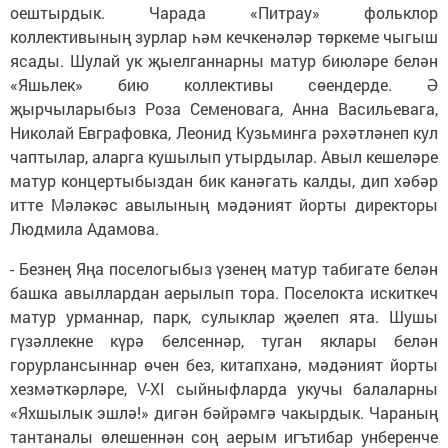
оештырдык. Чарада «Питрау» фольклор
коллективының зурлар һәм кечкенәләр төркеме чыгыш
ясады. Шулай ук җыелганнарны матур биюләре белән
«Яшьлек» бию коллективы сөендерде. Ә
җырчыларыбыз Роза Семеновага, Анна Васильевага,
Николай Евграфовка, Леонид Кузьминга рәхәтләнеп кул
чаптылар, аларга кушылып утырдылар. Авыл кешеләре
матур концертыбыздан бик канәгать калды, дип хәбәр
итте Мәләкәс авылының мәдәният йорты директоры
Людмила Адамова.
- Безнең Яңа поселогыбыз үзенең матур табигате белән
башка авыллардан аерылып тора. Поселокта искиткеч
матур урманнар, парк, сулыклар җәелеп ята. Шушы
гүзәллекне күрә белсеннәр, туган яклары белән
горурлансыннар өчен без, китапханә, мәдәният йорты
хезмәткәрләре, V-XI сыйныфларда укучы балаларны
«Яхшылык эшлә!» дигән бәйрәмгә чакырдык. Чараның
тантаналы өлешеннән соң аерым игътибар унберенче