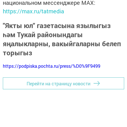
национальном мессенджере MАХ:
https://max.ru/tatmedia
"Якты юл" газетасына язылыгыз
һәм Тукай районындагы
яңалыкларны, вакыйгаларны белеп
торыгыз
https://podpiska.pochta.ru/press/%D0%9F9499
Перейти на страницу новости