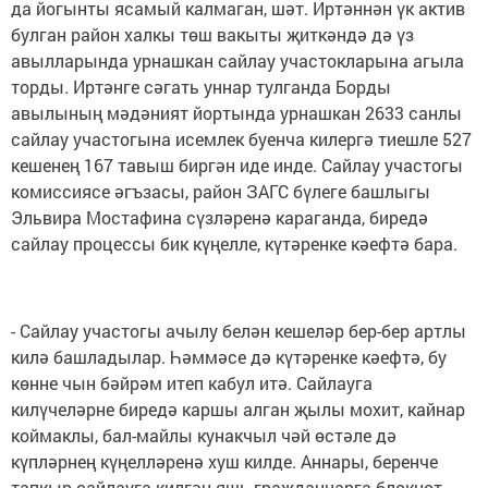
да йогынты ясамый калмаган, шәт. Иртәннән үк актив
булган район халкы төш вакыты җиткәндә дә үз
авылларында урнашкан сайлау участокларына агыла
торды. Иртәнге сәгать уннар тулганда Борды
авылының мәдәният йортында урнашкан 2633 санлы
сайлау участогына исемлек буенча килергә тиешле 527
кешенең 167 тавыш биргән иде инде. Сайлау участогы
комиссиясе әгъзасы, район ЗАГС бүлеге башлыгы
Эльвира Мостафина сүзләренә караганда, биредә
сайлау процессы бик күңелле, күтәренке кәефтә бара.
- Сайлау участогы ачылу белән кешеләр бер-бер артлы
килә башладылар. Һәммәсе дә күтәренке кәефтә, бу
көнне чын бәйрәм итеп кабул итә. Сайлауга
килүчеләрне биредә каршы алган җылы мохит, кайнар
коймаклы, бал-майлы кунакчыл чәй өстәле дә
күпләрнең күңелләренә хуш килде. Аннары, беренче
тапкыр сайлауга килгән яшь гражданнарга блокнот,