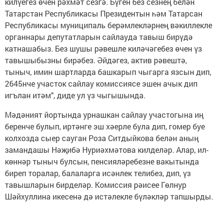
килүегез өчен рәхмәт сезгә. Бүген без сезнең белән
Татарстан Республикасы Президентын һәм Татарсан
Республикасы муниципаль берәмлекләрнең вәкиллекле
органнары депутатларын сайлауда тавыш бирүдә
катнашабыз. Без шушы рәвешле киләчәгебез өчен үз
тавышыбызны бирәбез. Әйдәгез, актив рәвештә,
тыныч, имин шартларда башкарып чыгарга язсын дип,
2645нче участок сайлау комиссиясе эшен ачык дип
игълан итәм", диде ул үз чыгышында.
Мәдәният йортында урнашкан сайлау участогына иң
беренче булып, иртәнге эш хәерле була дип, гомер буе
колхозда сыер сауган Роза Ситдыйкова белән аның
замандашы Нәҗибә Нуриәхмәтова килделәр. Алар, ил-
көннәр тыныч булсын, пенсияләребезне вакытында
биреп торалар, балаларга исәнлек телибез, дип, үз
тавышларын бирделәр. Комиссия рәисее Гөлнур
Шәйхуллина икесенә дә истәлекле бүләкләр тапшырды.