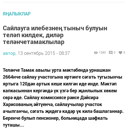
ЯҢАЛЫКЛАР
Сайлауга илебезнең тыныч булуын
теләп килдек, диләр
теләнчетамаклылар
автор,
13 сентябрь 2015 - 08:37
1290
0
0
Теләнче Тамак авылы урта мәктәбендә урнашкан
2664нче сайлау участогына иртәнге сәгать тугызынчы
яртыга 120дән артык кеше килгән иде инде. Мәктәп
капкасыннан кергәндә үк үзгә бер җанлылык хөкем
сөрә иде. Сайлау комиссиясе рәисе Дәйсирә
Харисованың әйтүенчә, сайлаучылар участок
ачылганчы, сәгать җидегә кадәр үк килә башлаганнар.
Беренче булып пенсионер, больницада шәфкать
туташы...