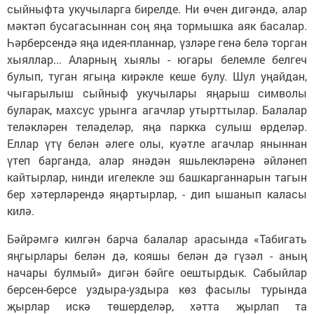
сыйныфта укучыларга бирелде. Ни өчен дигәндә, алар
мәктәп бусагасыннан соң яңа тормышка аяк басалар.
Һәрберсендә яңа идея-планнар, үзләре генә белә торган
хыяллар... Аларның хыялы - югары белемле белгеч
булып, туган ягыңа кирәкле кеше булу. Шул уңайдан,
чыгарылыш сыйныф укучылары яңарыш символы
буларак, махсус урынга агачлар утырттылар. Балалар
теләкләрен теләделәр, яңа паркка сулыш өрделәр.
Еллар үтү белән әлеге олы, куәтле агачлар яныннан
үтеп барганда, алар янәдән яшьлекләренә әйләнеп
кайтырлар, нинди игелекле эш башкарганнарын тагын
бер хәтерләрендә яңартырлар, - дип ышанып каласы
килә.
Бәйрәмгә килгән барча балалар арасында «Табигать
яңгырлары белән дә, кояшы белән дә гүзәл - аның
начары булмый» дигән бәйге оештырдык. Сабыйлар
берсен-берсе уздыра-уздыра көз фасылы турында
җырлар искә төшерделәр, хәтта җырлап та