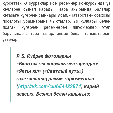
күрсәттек. Ә зурраклар исә рәсемнәр конкурсында үз
көчләрен сынап карады. Чара ахырында балалар
кәгазьгә күгәрчен сыннары ясап, «Татарстан» совхозы
поселогы урамнарына чыктылар. Үз куллары белән
ясаган күгәрчен рәсемнәрен яшүсмерләр үтеп
баручыларга тараттылар, акция белән таныштырып
үттеләр.
P. S. Күбрәк фотоларны
«Вконтакте» социаль челтәрендәге
«Якты юл» («Светлый путь»)
газетасының рәсми төркеменнән
(
http://vk.com/club54482574
) карый
аласыз. Безнең белән калыгыз!