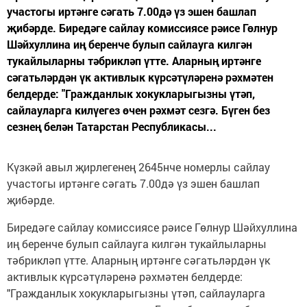
участогы иртәнге сәгать 7.00дә үз эшен башлап
җибәрде. Биредәге сайлау комиссиясе рәисе Гөлнур
Шәйхуллина иң беренче булып сайлауга килгән
тукайлыларны тәбрикләп үтте. Аларның иртәнге
сәгатьләрдән үк активлык күрсәтүләренә рәхмәтен
белдерде: "Гражданлык хокукларыгызны үтәп,
сайлауларга килүегез өчен рәхмәт сезгә. Бүген без
сезнең белән Татарстан Республикасы...
Күзкәй авыл җирлегенең 2645нче номерлы сайлау
участогы иртәнге сәгать 7.00дә үз эшен башлап
җибәрде.
Биредәге сайлау комиссиясе рәисе Гөлнур Шәйхуллина
иң беренче булып сайлауга килгән тукайлыларны
тәбрикләп үтте. Аларның иртәнге сәгатьләрдән үк
активлык күрсәтүләренә рәхмәтен белдерде:
"Гражданлык хокукларыгызны үтәп, сайлауларга