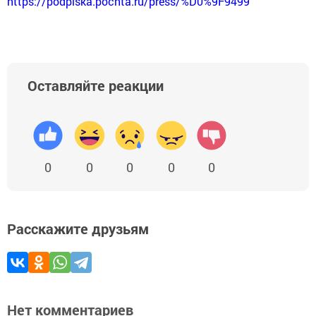
https://podpiska.pochta.ru/press/%D0%9F9499
Оставляйте реакции
0
0
0
0
0
Расскажите друзьям
Нет комментариев