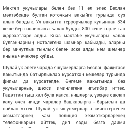
Мәктәп укучылары белән без 11 ел элек Беслан
мәктәбендә булган коточкыч вакыйга турында сүз
алып бардык. Ул вакытта террорчылар кулыннан 334
кеше бер гөнаһсызга һәлак булды, 800 кеше төрле тән
җәрәхәтләре алды. Кнәз мәктәбе укучылары һәлак
булганнарның истәлегенә шәмнәр кабызды, аларны
бер минутлык тынлык белән искә алды һәм шәмнәр
янына чәчәкләр куйды.
Шулай ук әлеге чарада яшүсмерләргә Беслан фаҗигасе
вакытында батырлыклар күрсәткән кешеләр турында
фильм да күрсәтелде. Әңгәмә вакытында без
укучыларның шәхси иминлегенә игътибар иттек.
Гадәттән тыш хәл була калса, нишләргә, үзеңне саклап
калу өчен нинди чаралар башкарырга - барысын да
сөйләп үттек. Шулай ук яшүсмерләргә кичектергесез
хезмәтләрнең һәм полиция хезмәткәрләренең
телефоннарын әйттек, дип язды безгә даими