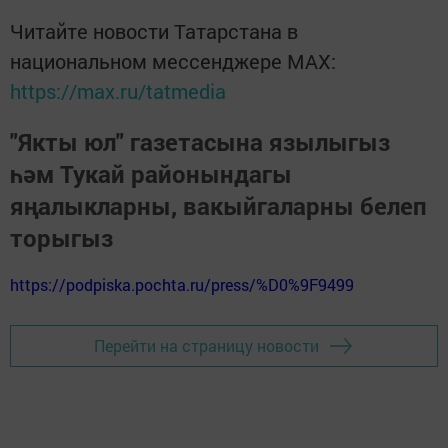
Читайте новости Татарстана в
национальном мессенджере MАХ:
https://max.ru/tatmedia
"Якты юл" газетасына язылыгыз
һәм Тукай районындагы
яңалыкларны, вакыйгаларны белеп
торыгыз
https://podpiska.pochta.ru/press/%D0%9F9499
Перейти на страницу новости