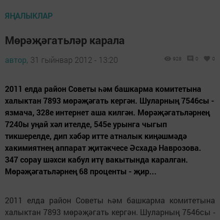
ЯҢАЛЫКЛАР
Мөрәҗәгатьләр карала
автор,
31 гыйнвар 2012 - 13:20
928
0
0
2011 елда район Советы һәм башкарма комитетына
халыктан 7893 мөрәҗәгать кергән. Шуларның 7546сы -
язмача, 328е интернет аша килгән. Мөрәҗәгатьләрнең
7240ы уңай хәл ителде, 545е урынга чыгып
тикшерелде, дип хәбәр итте атналык киңәшмәдә
хакимиятнең аппарат җитәкчесе Әсхадә Наврозова.
347 сорау шәхси кабул итү вакытында каралган.
Мөрәҗәгатьләрнең 68 проценты - җир...
2011 елда район Советы һәм башкарма комитетына
халыктан 7893 мөрәҗәгать кергән. Шуларның 7546сы -