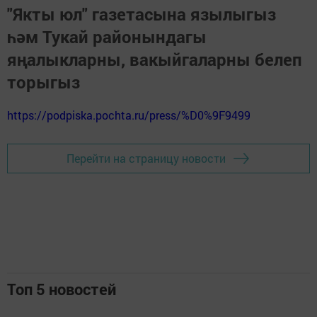
"Якты юл" газетасына язылыгыз
һәм Тукай районындагы
яңалыкларны, вакыйгаларны белеп
торыгыз
https://podpiska.pochta.ru/press/%D0%9F9499
Перейти на страницу новости
Топ 5 новостей