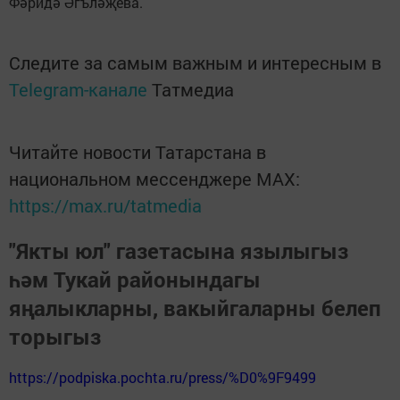
Фәридә Әгъләҗева.
Следите за самым важным и интересным в
Telegram-канале
Татмедиа
Читайте новости Татарстана в
национальном мессенджере MАХ:
https://max.ru/tatmedia
"Якты юл" газетасына язылыгыз
һәм Тукай районындагы
яңалыкларны, вакыйгаларны белеп
торыгыз
https://podpiska.pochta.ru/press/%D0%9F9499