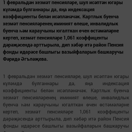
1 февральдән хезмәт пенсияләре, шул исәптән югары
күләмдә булганнары да, яңа индексация
коэффициенты белән исәпләнәчәк. Картлык буенча
хезмәт пенсияләренең иминият өлеше, инвалидлык
буенча һәм караучыны югалткан өчен өстәмәләрне
кертеп, хезмәт пенсияләре 1,061 коэффиценты
дәрәҗәсендә арттырыла, дип хәбәр итә район Пенсия
фонды идарәсе башлыгы вазыйфаларын башкаручы
Фәридә Әгъләҗева.
1 февральдән хезмәт пенсияләре, шул исәптән югары
күләмдә булганнары да, яңа индексация
коэффициенты белән исәпләнәчәк. Картлык буенча
хезмәт пенсияләренең иминият өлеше, инвалидлык
буенча һәм караучыны югалткан өчен өстәмәләрне
кертеп, хезмәт пенсияләре 1,061 коэффиценты
дәрәҗәсендә арттырыла, дип хәбәр итә район Пенсия
фонды идарәсе башлыгы вазыйфаларын башкаручы