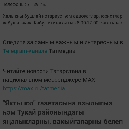
Телефоны: 71-39-75.
Халыкны бушлай нотариус һәм адвокатлар, юристлар
кабул итәчәк. Кабул итү вакыты - 8.00-17.00 сәгатьләр.
Следите за самым важным и интересным в
Telegram-канале
Татмедиа
Читайте новости Татарстана в
национальном мессенджере MАХ:
https://max.ru/tatmedia
"Якты юл" газетасына язылыгыз
һәм Тукай районындагы
яңалыкларны, вакыйгаларны белеп