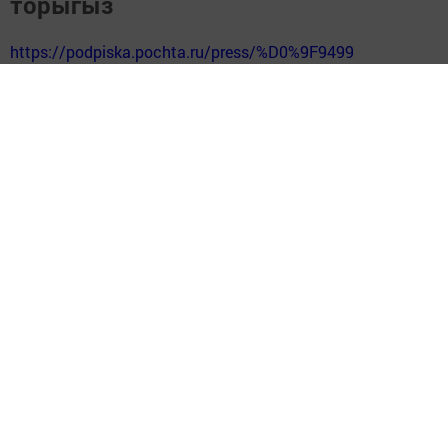
торыгыз
https://podpiska.pochta.ru/press/%D0%9F9499
Перейти на страницу новости