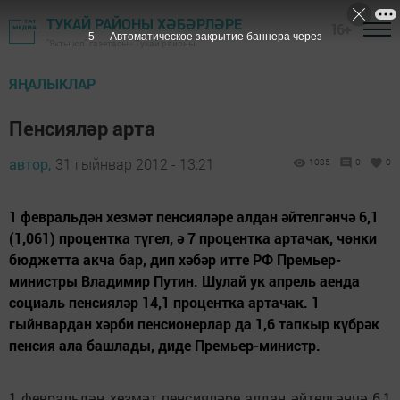
ТУКАЙ РАЙОНЫ ХӘБӘРЛӘРЕ
16+
4
Автоматическое закрытие баннера через
"Якты юл" газетасы - Тукай районы
ЯҢАЛЫКЛАР
Пенсияләр арта
автор,
31 гыйнвар 2012 - 13:21
1035
0
0
1 февральдән хезмәт пенсияләре алдан әйтелгәнчә 6,1
(1,061) процентка түгел, ә 7 процентка артачак, чөнки
бюджетта акча бар, дип хәбәр итте РФ Премьер-
министры Владимир Путин. Шулай ук апрель аенда
социаль пенсияләр 14,1 процентка артачак. 1
гыйнвардан хәрби пенсионерлар да 1,6 тапкыр күбрәк
пенсия ала башлады, диде Премьер-министр.
1 февральдән хезмәт пенсияләре алдан әйтелгәнчә 6,1