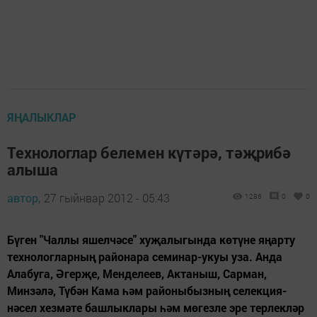
ЯҢАЛЫКЛАР
Технологлар белемен күтәрә, тәҗрибә
алыша
автор,
27 гыйнвар 2012 - 05:43
1286
0
0
Бүген "Чаллы яшелчәсе" хуҗалыгында көтүне яңарту
технологларның районара семинар-укуы уза. Анда
Алабуга, Әгерҗе, Менделеев, Актаныш, Сарман,
Минзәлә, Түбән Кама һәм районыбызның селекция-
нәсел хезмәте башлыклары һәм мөгезле эре терлекләр