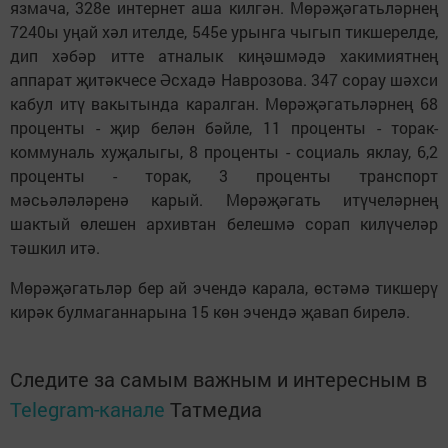
язмача, 328е интернет аша килгән. Мөрәҗәгатьләрнең
7240ы уңай хәл ителде, 545е урынга чыгып тикшерелде,
дип хәбәр итте атналык киңәшмәдә хакимиятнең
аппарат җитәкчесе Әсхадә Наврозова. 347 сорау шәхси
кабул итү вакытында каралган. Мөрәҗәгатьләрнең 68
проценты - җир белән бәйле, 11 проценты - торак-
коммуналь хуҗалыгы, 8 проценты - социаль яклау, 6,2
проценты - торак, 3 проценты транспорт
мәсьәләләренә карый. Мөрәҗәгать итүчеләрнең
шактый өлешен архивтан белешмә сорап килүчеләр
тәшкил итә.
Мөрәҗәгатьләр бер ай эчендә карала, өстәмә тикшерү
кирәк булмаганнарына 15 көн эчендә җавап бирелә.
Следите за самым важным и интересным в
Telegram-канале
Татмедиа