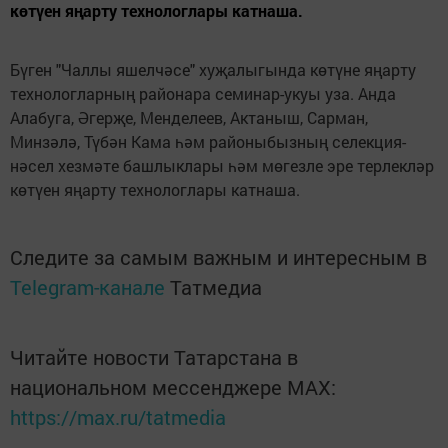
көтүен яңарту технологлары катнаша.
Бүген "Чаллы яшелчәсе" хуҗалыгында көтүне яңарту
технологларның районара семинар-укуы уза. Анда
Алабуга, Әгерҗе, Менделеев, Актаныш, Сарман,
Минзәлә, Түбән Кама һәм районыбызның селекция-
нәсел хезмәте башлыклары һәм мөгезле эре терлекләр
көтүен яңарту технологлары катнаша.
Следите за самым важным и интересным в
Telegram-канале
Татмедиа
Читайте новости Татарстана в
национальном мессенджере MАХ:
https://max.ru/tatmedia