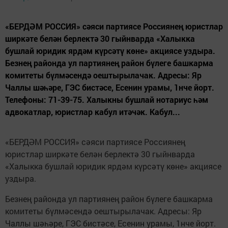
«БЕРДӘМ РОССИЯ» сәяси партиясе Россиянең юристлар
ширкәте белән берлектә 30 гыйнварда «Халыкка
бушлай юридик ярдәм күрсәтү көне» акциясе уздыра.
Безнең районда ул партиянең район бүлеге башкарма
комитеты бүлмәсендә оештырылачак. Адресы: Яр
Чаллы шәһәре, ГЭС бистәсе, Есенин урамы, 1нче йорт.
Телефоны: 71-39-75. Халыкны бушлай нотариус һәм
адвокатлар, юристлар кабул итәчәк. Кабул...
«БЕРДӘМ РОССИЯ» сәяси партиясе Россиянең
юристлар ширкәте белән берлектә 30 гыйнварда
«Халыкка бушлай юридик ярдәм күрсәтү көне» акциясе
уздыра.
Безнең районда ул партиянең район бүлеге башкарма
комитеты бүлмәсендә оештырылачак. Адресы: Яр
Чаллы шәһәре, ГЭС бистәсе, Есенин урамы, 1нче йорт.