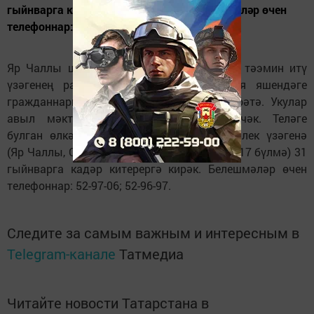
гыйнварга кадәр китерергә кирәк. Белешмәләр өчен
телефоннар: 52-97-06; 52-96-97.
Яр Чаллы шәһәренең халыкны эш белән тәэмин итү
үзәгенең район буенча филиалы пенсия яшендәге
гражданнарны компьютерда эшләргә өйрәтә. Укулар
авыл мәктәпләре базасында үткәреләчәк. Теләге
булган өлкәннәргә гаризаларын мәшгульлек үзәгенә
(Яр Чаллы, Сөембикә проспекты, 47 йорт, 317 бүлмә) 31
гыйнварга кадәр китерергә кирәк. Белешмәләр өчен
телефоннар: 52-97-06; 52-96-97.
Следите за самым важным и интересным в
Telegram-канале
Татмедиа
Читайте новости Татарстана в