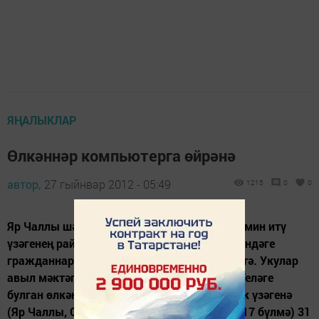
ЯҢАЛЫКЛАР
Өлкәннәр компьютерга өйрәнә
автор,
27 гыйнвар 2012 - 05:49
1215
0
0
Яр Чаллы шәһәренең халыкны эш белән тәэмин итү
үзәгенең район буенча филиалы пенсия яшендәге
гражданнарны компьютерда эшләргә өйрәтә. Укулар
авыл мәктәпләре базасында үткәреләчәк. Теләге
булган өлкәннәргә гаризаларын мәшгульлек үзәгенә
(Яр Чаллы, Сөембикә проспекты, 47 йорт, 317 бүлмә) 31