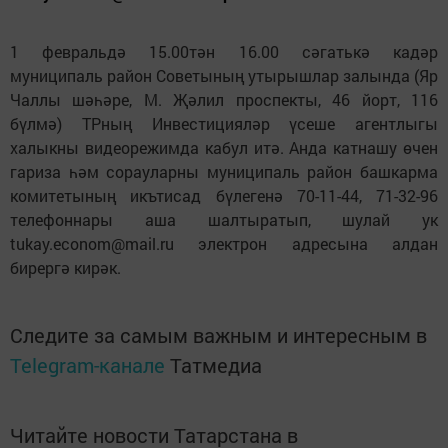
1 февральдә 15.00тән 16.00 сәгатькә кадәр
муниципаль район Советының утырышлар залында (Яр
Чаллы шәһәре, М. Җәлил проспекты, 46 йорт, 116
бүлмә) ТРның Инвестицияләр үсеше агентлыгы
халыкны видеорежимда кабул итә. Анда катнашу өчен
гариза һәм сорауларны муниципаль район башкарма
комитетының икътисад бүлегенә 70-11-44, 71-32-96
телефоннары аша шалтыратып, шулай ук
tukay.econom@mail.ru электрон адресына алдан
бирергә кирәк.
Следите за самым важным и интересным в
Telegram-канале
Татмедиа
Читайте новости Татарстана в