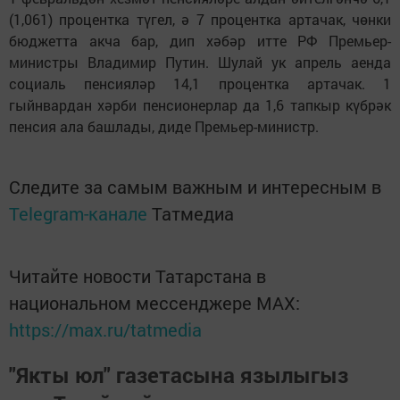
(1,061) процентка түгел, ә 7 процентка артачак, чөнки
бюджетта акча бар, дип хәбәр итте РФ Премьер-
министры Владимир Путин. Шулай ук апрель аенда
социаль пенсияләр 14,1 процентка артачак. 1
гыйнвардан хәрби пенсионерлар да 1,6 тапкыр күбрәк
пенсия ала башлады, диде Премьер-министр.
Следите за самым важным и интересным в
Telegram-канале
Татмедиа
Читайте новости Татарстана в
национальном мессенджере MАХ:
https://max.ru/tatmedia
"Якты юл" газетасына язылыгыз