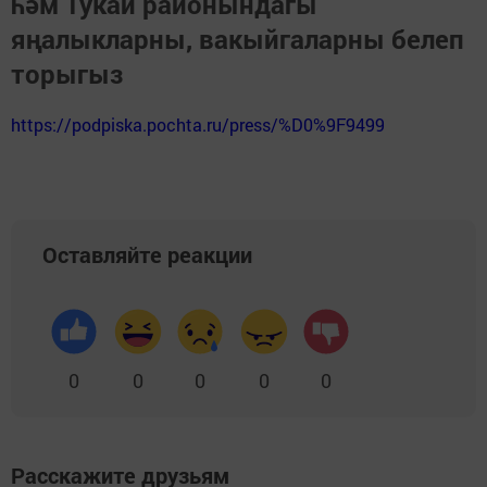
һәм Тукай районындагы
яңалыкларны, вакыйгаларны белеп
торыгыз
https://podpiska.pochta.ru/press/%D0%9F9499
Оставляйте реакции
0
0
0
0
0
Расскажите друзьям