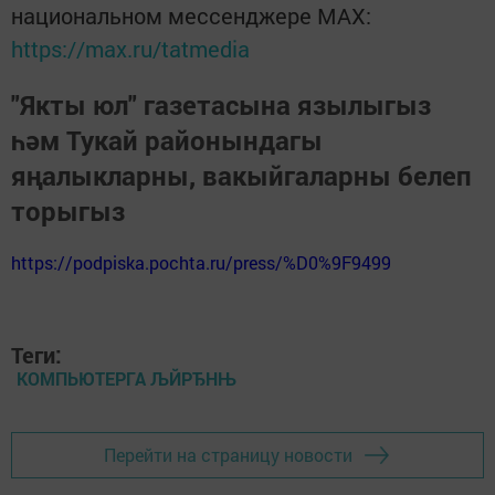
национальном мессенджере MАХ:
https://max.ru/tatmedia
"Якты юл" газетасына язылыгыз
һәм Тукай районындагы
яңалыкларны, вакыйгаларны белеп
торыгыз
https://podpiska.pochta.ru/press/%D0%9F9499
Теги:
КОМПЬЮТЕРГА ЉЙРЂНЊ
Перейти на страницу новости