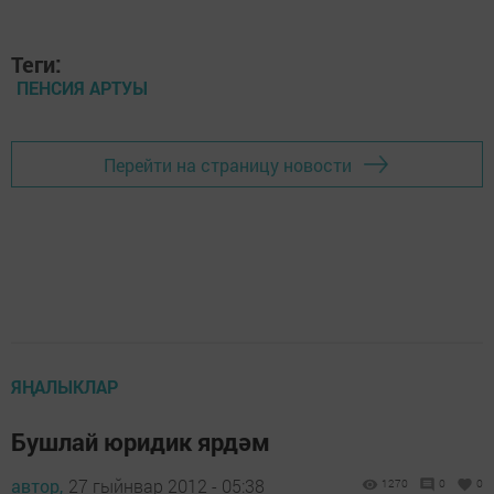
Теги:
ПЕНСИЯ АРТУЫ
Перейти на страницу новости
ЯҢАЛЫКЛАР
Бушлай юридик ярдәм
автор,
27 гыйнвар 2012 - 05:38
1270
0
0