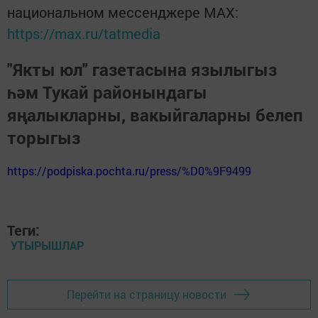
национальном мессенджере MАХ:
https://max.ru/tatmedia
"Якты юл" газетасына язылыгыз
һәм Тукай районындагы
яңалыкларны, вакыйгаларны белеп
торыгыз
https://podpiska.pochta.ru/press/%D0%9F9499
Теги:
УТЫРЫШЛАР
Перейти на страницу новости