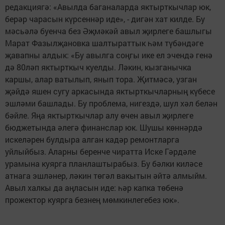
редакциягә: «Авылда баганаларда яктырткычлар юк,
берәр чарасын күрсеннәр иде», - дигән хат килде. Бу
мәсьәлә буенча без Әҗмәкәй авыл җирлеге башлыгы
Марат Фазылҗановка шалтыраттык һәм түбәндәге
җавапны алдык: «Бу авылга соңгы ике ел эчендә генә
дә 80ләп яктырткыч куелды. Ләкин, кызганычка
каршы, алар ватылып, янып тора. Җитмәсә, узган
җәйдә яшен сугу аркасында яктырткычларның күбесе
эшләми башлады. Бу проблема, нигездә, шул хәл белән
бәйле. Яңа яктырткычлар алу өчен авыл җирлеге
бюджетында әлегә финанслар юк. Шушы көннәрдә
искеләрен булдыра алган кадәр ремонтларга
уйлыйбыз. Аларны беренче чиратта Иске Гәрдәле
урамына куярга планлаштырабыз. Бу бәлки киләсе
атнага эшләнер, ләкин төгәл вакытын әйтә алмыйм.
Авыл халкы да аңласын иде: һәр капка төбенә
прожектор куярга безнең мөмкинлегебез юк».