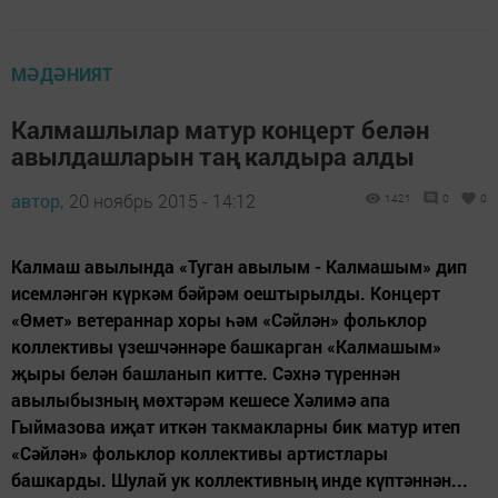
МӘДӘНИЯТ
Калмашлылар матур концерт белән
авылдашларын таң калдыра алды
автор,
20 ноябрь 2015 - 14:12
1421
0
0
Калмаш авылында «Туган авылым - Калмашым» дип
исемләнгән күркәм бәйрәм оештырылды. Концерт
«Өмет» ветераннар хоры һәм «Сәйлән» фольклор
коллективы үзешчәннәре башкарган «Калмашым»
җыры белән башланып китте. Сәхнә түреннән
авылыбызның мөхтәрәм кешесе Хәлимә апа
Гыймазова иҗат иткән такмакларны бик матур итеп
«Сәйлән» фольклор коллективы артистлары
башкарды. Шулай ук коллективның инде күптәннән...