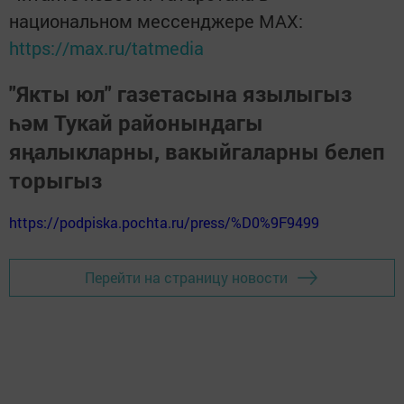
национальном мессенджере MАХ:
https://max.ru/tatmedia
"Якты юл" газетасына язылыгыз
һәм Тукай районындагы
яңалыкларны, вакыйгаларны белеп
торыгыз
https://podpiska.pochta.ru/press/%D0%9F9499
Перейти на страницу новости