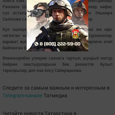
Алисә һәм Алинә Шакировалар, Айгөл Шәйхетдинова,
Рәмзилә Шакирова җырларын бүләк иттеләр, нәфис
сүз осталары Булат Гайнетдинов белән Эльмира
Салихова сәнгатьле итеп шигырь сөйләделәр.
Кул эшләре күргәзмәсендә дә ниләр генә юк иде:
чигелгән мендәрләр, тәрәзә пәрдәләре, түрләмәләр,
карават җәймәләре, урындык япмалары төрлечә итеп
бәйләнгән башмаклар, оекбашлар.
Өлкәннәребез үзләрен сәхнәгә тартып, шундый матур
бәйрәм оештыруларына бик рәхмәтле булып
таралдылар, дип яза Алсу Сабирҗанова.
Следите за самым важным и интересным в
Telegram-канале
Татмедиа
Читайте новости Татарстана в