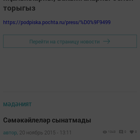
торыгыз
https://podpiska.pochta.ru/press/%D0%9F9499
Перейти на страницу новости
МӘДӘНИЯТ
Сәмәкәйлеләр сынатмады
автор,
20 ноябрь 2015 - 13:11
1343
0
0