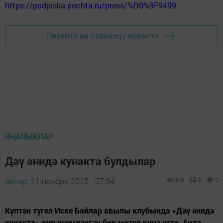
https://podpiska.pochta.ru/press/%D0%9F9499
Перейти на страницу новости
ЯҢАЛЫКЛАР
Дәү әнидә кунакта булдылар
автор,
21 ноябрь 2015 - 07:54
942
0
0
Күптән түгел Иске Байлар авылы клубында «Дәү әнидә
кунакта» дип исемләнгән бик матур кичә үтте. Анда