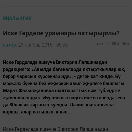
ЯҢАЛЫКЛАР
Иске Гәрдәле урамнары яктырырмы?
автор,
21 ноябрь 2015 - 05:53
1321
0
0
Иске Гәрдәледә яшәүче Виктория Лапшинадан
редакциягә: «Авылда баганаларда яктырткычлар юк,
берәр чарасын күрсеннәр иде», - дигән хат килде. Бу
мәсьәлә буенча без Әҗмәкәй авыл җирлеге башлыгы
Марат Фазылҗановка шалтыраттык һәм түбәндәге
җавапны алдык: «Бу авылга соңгы ике ел эчендә генә
дә 80ләп яктырткыч куелды. Ләкин, кызганычка
каршы, алар ватылып, янып...
Иске Гәрдәледә яшәүче Виктория Лапшинадан