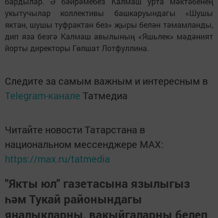
бардылар. Ә бәйрәмебез Калмаш урта мәктәбенең
укытучылар коллективы башкаруындагы «Шушы
яктан, шушы туфрактан без» җыры белән тәмамланды,
дип яза безгә Калмаш авылының «Яшьлек» мәдәният
йорты директоры Гөлшат Лотфуллина.
Следите за самым важным и интересным в
Telegram-канале
Татмедиа
Читайте новости Татарстана в
национальном мессенджере MАХ:
https://max.ru/tatmedia
"Якты юл" газетасына язылыгыз
һәм Тукай районындагы
яңалыкларны, вакыйгаларны белеп