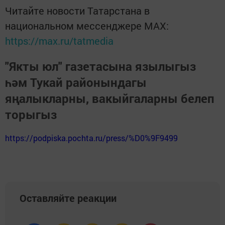
Читайте новости Татарстана в
национальном мессенджере MАХ:
https://max.ru/tatmedia
"Якты юл" газетасына язылыгыз
һәм Тукай районындагы
яңалыкларны, вакыйгаларны белеп
торыгыз
https://podpiska.pochta.ru/press/%D0%9F9499
Оставляйте реакции