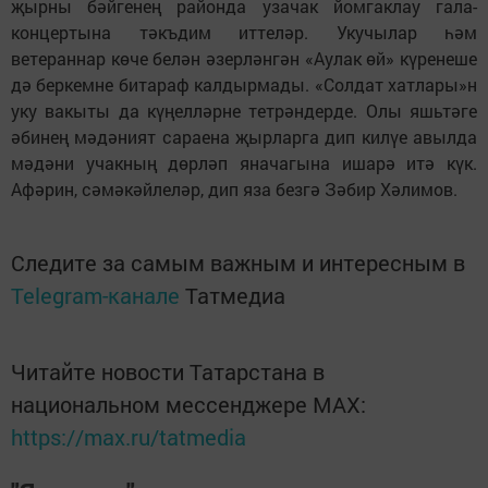
җырны бәйгенең районда узачак йомгаклау гала-
концертына тәкъдим иттеләр. Укучылар һәм
ветераннар көче белән әзерләнгән «Аулак өй» күренеше
дә беркемне битараф калдырмады. «Солдат хатлары»н
уку вакыты да күңелләрне тетрәндерде. Олы яшьтәге
әбинең мәдәният сараена җырларга дип килүе авылда
мәдәни учакның дөрләп яначагына ишарә итә күк.
Афәрин, сәмәкәйлеләр, дип яза безгә Зәбир Хәлимов.
Следите за самым важным и интересным в
Telegram-канале
Татмедиа
Читайте новости Татарстана в
национальном мессенджере MАХ:
https://max.ru/tatmedia