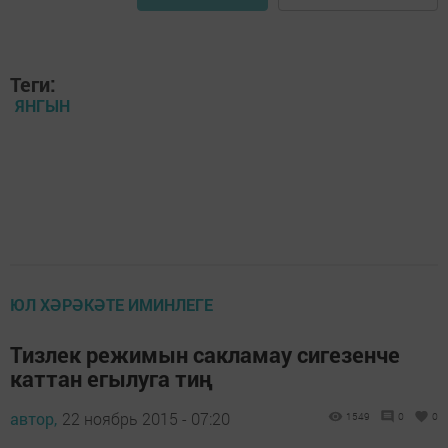
Теги:
ЯНГЫН
ЮЛ ХӘРӘКӘТЕ ИМИНЛЕГЕ
Тизлек режимын сакламау сигезенче
каттан егылуга тиң
автор,
22 ноябрь 2015 - 07:20
1549
0
0