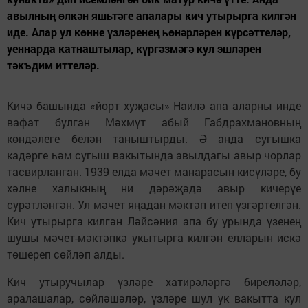
авылның өлкән яшьтәге апалары кич утырырга килгән
иде. Алар ул көнне үзләренең һөнәрләрен күрсәттеләр,
уеннарда катнаштылар, күргәзмәгә кул эшләрен
тәкъдим иттеләр.
Кичә башында «йорт хуҗасы» Наилә апа аларны инде
вафат булган Мәхмүт абый Габдрахмановның
көндәлеге белән таныштырды. Ә анда сугышка
кадәрге һәм сугыш вакытында авылдагы авыр чорлар
тасвирланган. 1939 елда мәчет манарасын кисүләре, бу
хәлне халыкның ни дәрәҗәдә авыр кичерүе
сурәтләнгән. Ул мәчет яңадан мәктәп итеп үзгәртелгән.
Кич утырырга килгән Ләйсәния апа бу урында үзенең
шушы мәчет-мәктәпкә укытырга килгән елларын искә
төшереп сөйләп алды.
Кич утыручылар үзләре хатирәләргә биреләләр,
аралашалар, сөйләшәләр, үзләре шул ук вакытта кул