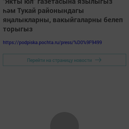
"Якты юл" газетасына язылыгыз
һәм Тукай районындагы
яңалыкларны, вакыйгаларны белеп
торыгыз
https://podpiska.pochta.ru/press/%D0%9F9499
Перейти на страницу новости