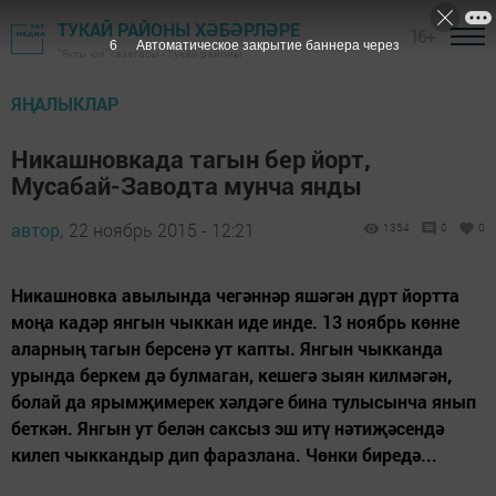
ТУКАЙ РАЙОНЫ ХӘБӘРЛӘРЕ
16+
5
Автоматическое закрытие баннера через
"Якты юл" газетасы - Тукай районы
ЯҢАЛЫКЛАР
Никашновкада тагын бер йорт,
Мусабай-Заводта мунча янды
автор,
22 ноябрь 2015 - 12:21
1354
0
0
Никашновка авылында чегәннәр яшәгән дүрт йортта
моңа кадәр янгын чыккан иде инде. 13 ноябрь көнне
аларның тагын берсенә ут капты. Янгын чыкканда
урында беркем дә булмаган, кешегә зыян килмәгән,
болай да ярымҗимерек хәлдәге бина тулысынча янып
беткән. Янгын ут белән саксыз эш итү нәтиҗәсендә
килеп чыккандыр дип фаразлана. Чөнки биредә...