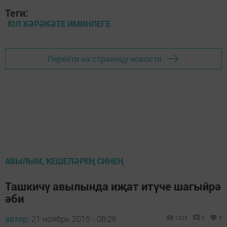
Теги:
ЮЛ ХӘРӘКӘТЕ ИМИНЛЕГЕ
Перейти на страницу новости
АВЫЛЫМ, КЕШЕЛӘРЕҢ СИНЕҢ
Ташкичү авылында иҗат итүче шагыйрә
әби
автор,
21 ноябрь 2015 - 08:26
1225
0
0