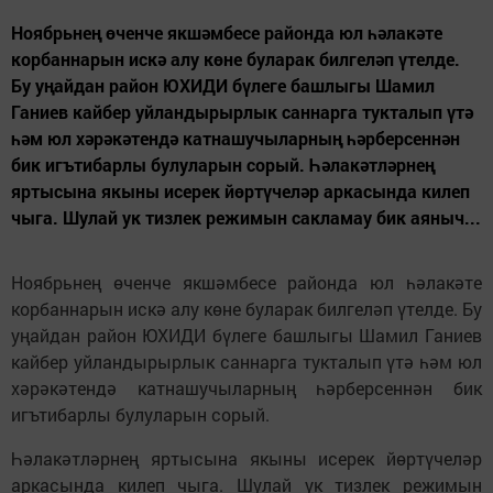
Ноябрьнең өченче якшәмбесе районда юл һәлакәте
корбаннарын искә алу көне буларак билгеләп үтелде.
Бу уңайдан район ЮХИДИ бүлеге башлыгы Шамил
Ганиев кайбер уйландырырлык саннарга тукталып үтә
һәм юл хәрәкәтендә катнашучыларның һәрберсеннән
бик игътибарлы булуларын сорый. Һәлакәтләрнең
яртысына якыны исерек йөртүчеләр аркасында килеп
чыга. Шулай ук тизлек режимын сакламау бик аяныч...
Ноябрьнең өченче якшәмбесе районда юл һәлакәте
корбаннарын искә алу көне буларак билгеләп үтелде. Бу
уңайдан район ЮХИДИ бүлеге башлыгы Шамил Ганиев
кайбер уйландырырлык саннарга тукталып үтә һәм юл
хәрәкәтендә катнашучыларның һәрберсеннән бик
игътибарлы булуларын сорый.
Һәлакәтләрнең яртысына якыны исерек йөртүчеләр
аркасында килеп чыга. Шулай ук тизлек режимын