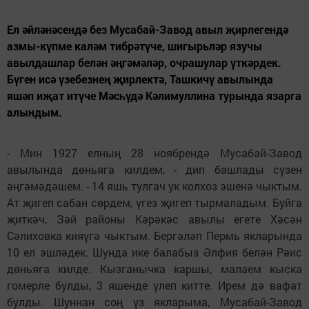
Ел әйләнәсендә без Мусабай-Завод авыл җирлегендә
азмы-күпме каләм тибрәтүче, шигырьләр язучы
авылдашлар белән әңгәмәләр, очрашулар үткәрдек.
Бүген исә үзебезнең җирлектә, Ташкичү авылында
яшәп иҗат итүче Мәсһүдә Кәлимуллина турында язарга
алындым.
- Мин 1927 елның 28 ноябрендә Мусабай-Завод
авылында дөньяга килдем, - дип башлады сүзен
әңгәмәдәшем. - 14 яшь тулгач ук колхоз эшенә чыктым.
Ат җигеп сабан сөрдем, үгез җигеп тырмаладым. Буйга
җиткәч, Зәй районы Кәрәкәс авылы егете Хәсән
Сәлиховка кияүгә чыктым. Бергәләп Пермь якларында
10 ел эшләдек. Шунда ике балабыз Әлфия белән Рәис
дөньяга килде. Кызганычка каршы, малаем кыска
гомерле булды, 3 яшенде үлеп китте. Ирем дә вафат
булды. Шуннан соң үз якларыма, Мусабай-Завод