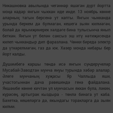
Никашновка авылында чегәннәр яшәгән дүрт йортта
моңа кадәр янгын чыккан иде инде. 13 ноябрь көнне
аларның тагын берсенә ут капты. Янгын чыкканда
урында беркем дә булмаган, кешегә зыян килмәгән,
болай да ярымҗимерек хәлдәге бина тулысынча янып
беткән. Янгын ут белән саксыз эш итү нәтиҗәсендә
килеп чыккандыр дип фаразлана. Чөнки биредә электр
да үткәрелмәгән, газ да юк. Хәзер монда нибары бер
йорт калды.
Дүшәмбегә каршы төндә исә янгын сүндерүчеләр
Мусабай-Заводтан мунча януы турында хәбәр алалар.
Әлеге мунчаның хуҗасы Яр Чаллыда яши,
участогыннан дача рәвешендә генә файдалана.
Якшәмбе көнне кичтән ул мунчасын яккан була, ләкин,
күрәсең, артыграк кыздыра - төнлә бинага ут каба.
Бәхеткә, кешеләргә дә, якындагы торакларга да зыян
килми.