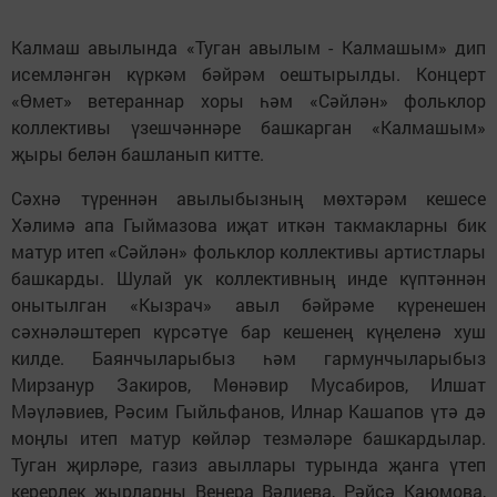
Калмаш авылында «Туган авылым - Калмашым» дип
исемләнгән күркәм бәйрәм оештырылды. Концерт
«Өмет» ветераннар хоры һәм «Сәйлән» фольклор
коллективы үзешчәннәре башкарган «Калмашым»
җыры белән башланып китте.
Сәхнә түреннән авылыбызның мөхтәрәм кешесе
Хәлимә апа Гыймазова иҗат иткән такмакларны бик
матур итеп «Сәйлән» фольклор коллективы артистлары
башкарды. Шулай ук коллективның инде күптәннән
онытылган «Кызрач» авыл бәйрәме күренешен
сәхнәләштереп күрсәтүе бар кешенең күңеленә хуш
килде. Баянчыларыбыз һәм гармунчыларыбыз
Мирзанур Закиров, Мөнәвир Мусабиров, Илшат
Мәүләвиев, Рәсим Гыйльфанов, Илнар Кашапов үтә дә
моңлы итеп матур көйләр тезмәләре башкардылар.
Туган җирләре, газиз авыллары турында җанга үтеп
керерлек җырларны Венера Вәлиева, Рәйсә Каюмова,