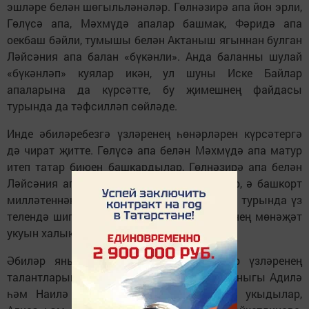
эшләре белән шөгыльләнәләр. Гөлнәзирә апа йон эрли,
Гөлүсә апа, Мәхмүдә апалар башмак, Фәридә апа
оекбаш бәйли, тумышы белән Актаныш ягыннан булган
Ләйсәния апа балан «бүкәнли». Анда баланны шулай
«бүкәнләп» куялар икән, ул шуны Иске Байлар
апаларына да күрсәтте, бу җимешнең файдасы
турында да тәфсилләп сөйләде.
Инде әбиләребезгә үзләренең һөнәрләрен күрсәтергә
дә чират җитте. Гөлүсә апа белән Мәхмүдә апа матур
итеп татар биюен башкардылар, Гөлнәзирә апа белән
Ләйсәния апа моңлы җырларын суздылар, ә башкорт
милләтеннән булган Фәридә апа туган тел турында үз
телендә шигырь сөйләде, биеде, Наиләбезнең мөнәҗәт
укуын халык тын да алмыйча тыңлады.
Әбиләр янына оныклар да килде, алар үзләренең
талантларын күрсәтте. Мәхмүдә апаның оныгы Адилә
һәм Наилә апаның кызы Мәрьям дога укыдылар,