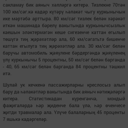
сакламау бик аяныч хәлләргә китерә. Тизлекне 70тән
100 км/сәг.кә кадәр күтәрү һәлакәт чыгу куркынычын
ике мәртәбә арттыра. 80 км/сәг тизлек белән хәрәкәт
иткән машинада бәрелү вакытында куркынычсызлык
каешын эләктермәгән кеше сигезенче каттан егылып
төшүгә тиң җәрәхәтләр ала, 60 км/сәгатьтә бишенче
каттан егылуга тиң җәрәхәтләр ала. 30 км/сәг белән
баручы автомобиль җәяүлене бәрдергәндә җәяүленең
үлү куркынычы 5 процентны, 50 км/сәг белән барганда
- 40, 65 км/сәг белән барганда 84 процентны тәшкил
итә.
Шулай ук кечкенә пассажирларны креслосыз алып
бару да һәлакәтләр вакытында бик аяныч нәтиҗәләргә
китерә. Статистикадан күренгәнчә, мондый
фаҗигаләрдә һәр җиденче бала үлә, һәр өченчесе
җитди травмалар ала. Үлүче балаларның 45 проценты
7 яшькә кадәргеләр.