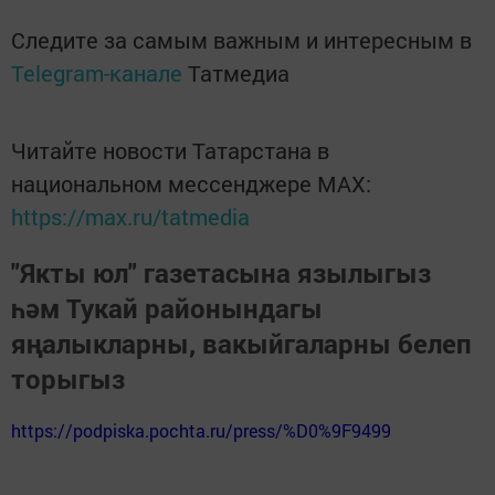
Следите за самым важным и интересным в
Telegram-канале
Татмедиа
Читайте новости Татарстана в
национальном мессенджере MАХ:
https://max.ru/tatmedia
"Якты юл" газетасына язылыгыз
һәм Тукай районындагы
яңалыкларны, вакыйгаларны белеп
торыгыз
https://podpiska.pochta.ru/press/%D0%9F9499