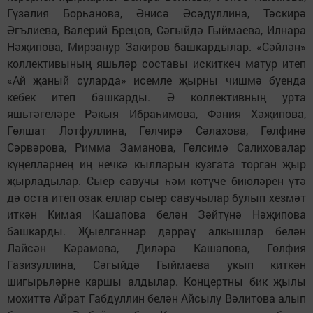
Гүзәлия Борһанова, Әнисә Әсәдуллина, Тәскирә
Әгълиева, Валерий Брецов, Сәгыйдә Гыймаева, Илнара
Нәҗипова, Мирзанур Закиров башкардылар. «Сәйлән»
коллективының яшьләр составы искиткеч матур итеп
«Ай җаный суларда» исемле җырны чишмә буенда
кебек итеп башкарды. Ә коллективның урта
яшьтәгеләре Рәкыя Ибраһимова, Фәния Хәҗипова,
Гөлшат Лотфуллина, Гөлчирә Сәлахова, Гөлфинә
Сәрвәрова, Римма Заманова, Гөлсимә Салиховалар
күңелләрнең иң нечкә кылларын кузгата торган җыр
җырладылар. Сыер савучы һәм көтүче биюләрен үтә
дә оста итеп озак еллар сыер савучылар булып хезмәт
иткән Кимая Кашапова белән Зәйтүнә Нәҗипова
башкарды. Җыелганнар дәррәү алкышлар белән
Ләйсән Кәрамова, Диләрә Кашапова, Гөлфия
Газизуллина, Сәгыйдә Гыймаева укып киткән
шигырьләрне каршы алдылар. Концертны бик җылы
мохиттә Айрат Габдуллин белән Айсылу Вәлитова алып