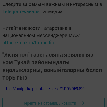
Следите за самым важным и интересным в
Telegram-канале
Татмедиа
Читайте новости Татарстана в
национальном мессенджере MАХ:
https://max.ru/tatmedia
"Якты юл" газетасына язылыгыз
һәм Тукай районындагы
яңалыкларны, вакыйгаларны белеп
торыгыз
https://podpiska.pochta.ru/press/%D0%9F9499
Перейти на страницу новости