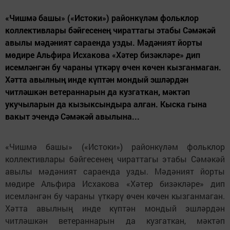
«Чишмә башы» («Истоки») районкүләм фольклор
коллективлары бәйгесенең чираттагы этабы Сәмәкәй
авылы мәдәният сараенда узды. Мәдәният йорты
мөдире Альфира Исхакова «Хәтер бизәкләре» дип
исемләнгән бу чараны үткәрү өчен көчен кызганмаган.
Хәтта авылның инде күптән мондый эшләрдән
читләшкән ветераннарын да кузгаткан, мәктәп
укучыларын да кызыксындыра алган. Кыска гына
вакыт эчендә Сәмәкәй авылына...
«Чишмә башы» («Истоки») районкүләм фольклор
коллективлары бәйгесенең чираттагы этабы Сәмәкәй
авылы мәдәният сараенда узды. Мәдәният йорты
мөдире Альфира Исхакова «Хәтер бизәкләре» дип
исемләнгән бу чараны үткәрү өчен көчен кызганмаган.
Хәтта авылның инде күптән мондый эшләрдән
читләшкән ветераннарын да кузгаткан, мәктәп