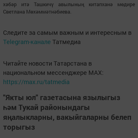
хәбәр итә Ташкичү авылының китапханә мөдире
Светлана Мөхәммәтнәбиева.
Следите за самым важным и интересным в
Telegram-канале
Татмедиа
Читайте новости Татарстана в
национальном мессенджере MАХ:
https://max.ru/tatmedia
"Якты юл" газетасына язылыгыз
һәм Тукай районындагы
яңалыкларны, вакыйгаларны белеп
торыгыз