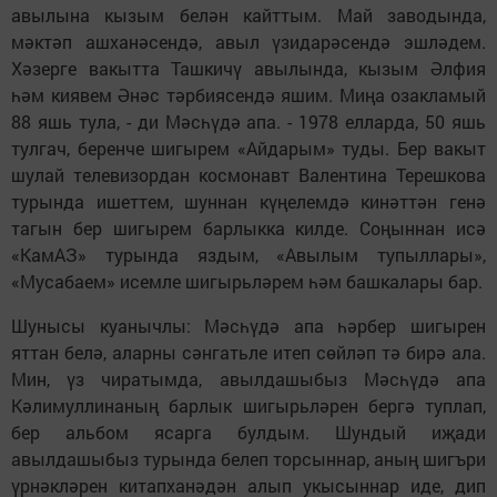
авылына кызым белән кайттым. Май заводында,
мәктәп ашханәсендә, авыл үзидарәсендә эшләдем.
Хәзерге вакытта Ташкичү авылында, кызым Әлфия
һәм киявем Әнәс тәрбиясендә яшим. Миңа озакламый
88 яшь тула, - ди Мәсһүдә апа. - 1978 елларда, 50 яшь
тулгач, беренче шигырем «Айдарым» туды. Бер вакыт
шулай телевизордан космонавт Валентина Терешкова
турында ишеттем, шуннан күңелемдә кинәттән генә
тагын бер шигырем барлыкка килде. Соңыннан исә
«КамАЗ» турында яздым, «Авылым тупыллары»,
«Мусабаем» исемле шигырьләрем һәм башкалары бар.
Шунысы куанычлы: Мәсһүдә апа һәрбер шигырен
яттан белә, аларны сәнгатьле итеп сөйләп тә бирә ала.
Мин, үз чиратымда, авылдашыбыз Мәсһүдә апа
Кәлимуллинаның барлык шигырьләрен бергә туплап,
бер альбом ясарга булдым. Шундый иҗади
авылдашыбыз турында белеп торсыннар, аның шигъри
үрнәкләрен китапханәдән алып укысыннар иде, дип