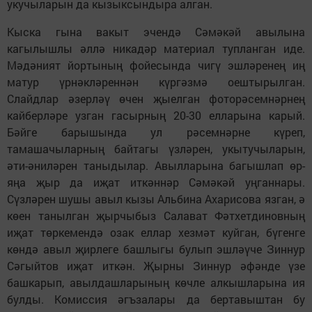
укучыларын да кызыксындыра алган.
Кыска гына вакыт эчендә Сәмәкәй авылына
кагылышлы әллә никадәр материал тупланган иде.
Мәдәният йортының фойесында чигү эшләренең иң
матур үрнәкләреннән күргәзмә оештырылган.
Слайдлар әзерләү өчен җыелган фоторәсемнәрнең
кайберләре узган гасырның 20-30 елларына карый.
Бәйге барышында ул рәсемнәрне күреп,
тамашачыларның байтагы үзләрен, укытучыларын,
әти-әниләрен таныдылар. Авылларына багышлап өр-
яңа җыр да иҗат иткәннәр Сәмәкәй уңганнары.
Сүзләрен шушы авыл кызы Альбина Ахарисова язган, ә
көен танылган җырчыбыз Салават Фәтхетдиновның
иҗат төркемендә озак еллар хезмәт куйган, бүгенге
көндә авыл җирлеге башлыгы булып эшләүче Зиннур
Сәгыйтов иҗат иткән. Җырны Зиннур әфәнде үзе
башкарып, авылдашларының көчле алкышларына ия
булды. Комиссия әгъзалары да бертавыштан бу