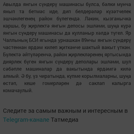
Авылда янгын сүндерү машинасы булса, бәлки мунча
янып та бетмәс иде, дип белдерәләр күзәтчелек
эшчәнлегенең район бүлегендә. Ләкин, кызганычка
каршы, бу җирлектә янгын депосы эшләми, шуңа күрә
янгын сүндерү машинасы да кулланыр хәлдә түгел. Яр
Чаллының БСИ ягында урнашкан 89нчы янгын сүндерү
частеннан ярдәм килеп җиткәнче шактый вакыт үткән.
Бүлектә әйтүләренчә, район җирлекләренең яртысында
диярлек бүген янгын сүндерү деполары эшләми, шул
сәбәпле машиналар да вакытында ярдәмгә килә
алмый. Ә бу, үз чиратында, күпме корылмаларны, шуңа
өстәп, кеше гомерләрен дә саклап калырга
комачаулый.
Следите за самым важным и интересным в
Telegram-канале
Татмедиа