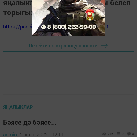
яңалыкларны, вакыйгаларны белеп
торыгыз
https://podpiska.pochta.ru/press/%D0%9F9499
Перейти на страницу новости
ЯҢАЛЫКЛАР
Бәясе дә бәясе...
admin,
4 июль 2022 - 12:11
716
0
0