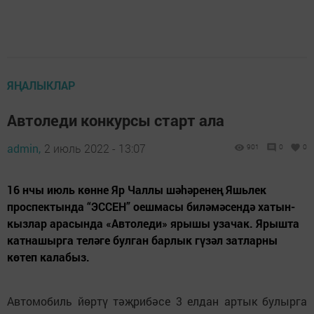
ЯҢАЛЫКЛАР
Автоледи конкурсы старт ала
admin,
2 июль 2022 - 13:07
901
0
0
16 нчы июль көнне Яр Чаллы шәhәренең Яшьлек
проспектында “ЭССЕН” оешмасы биләмәсендә хатын-
кызлар арасында «Автоледи» ярышы узачак. Ярышта
катнашырга теләге булган барлык гүзәл затларны
көтеп калабыз.
Автомобиль йөртү тәҗрибәсе 3 елдан артык булырга