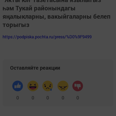
һәм Тукай районындагы
яңалыкларны, вакыйгаларны белеп
торыгыз
https://podpiska.pochta.ru/press/%D0%9F9499
Оставляйте реакции
0
0
0
0
0