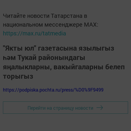
Читайте новости Татарстана в
национальном мессенджере MАХ:
https://max.ru/tatmedia
"Якты юл" газетасына язылыгыз
һәм Тукай районындагы
яңалыкларны, вакыйгаларны белеп
торыгыз
https://podpiska.pochta.ru/press/%D0%9F9499
Перейти на страницу новости