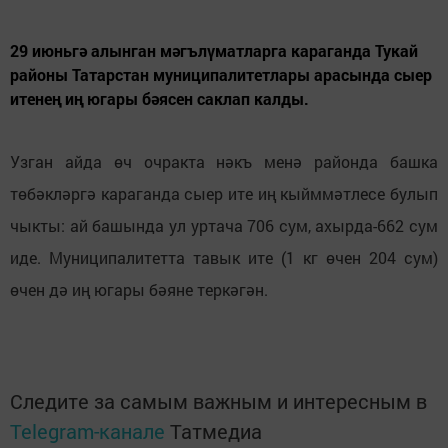
29 июньгә алынган мәгълүматларга караганда Тукай
районы Татарстан муниципалитетлары арасында сыер
итенең иң югары бәясен саклап калды.
Узган айда өч очракта нәкъ менә районда башка
төбәкләргә караганда сыер ите иң кыйммәтлесе булып
чыкты: ай башында ул уртача 706 сум, ахырда-662 сум
иде. Муниципалитетта тавык ите (1 кг өчен 204 сум)
өчен дә иң югары бәяне теркәгән.
Следите за самым важным и интересным в
Telegram-канале
Татмедиа