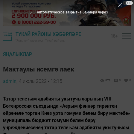
5
Автоматическое закрытие баннера через
ТУКАЙ РАЙОНЫ ХӘБӘРЛӘРЕ
16+
"Якты юл" газетасы - Тукай районы
ЯҢАЛЫКЛАР
Мактаулы исемгә лаек
admin,
4 июль 2022 - 12:15
878
0
0
Татар теле һәм әдәбияты укытучыларының VIII
Бөтенроссия съездында «Аерым фәннәр тирәнтен
өйрәнелә торган Кнәз урта гомуми белем бирү мәктәбе»
муниципаль бюджет гомуми белем бирү
учреждениесенең татар теле һәм әдәбияты укытучысы