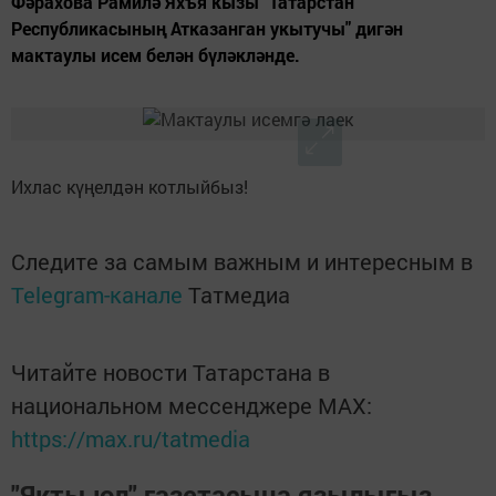
Фәрахова Рамилә Яхъя кызы "Татарстан
Республикасының Атказанган укытучы" дигән
мактаулы исем белән бүләкләнде.
Ихлас күңелдән котлыйбыз!
Следите за самым важным и интересным в
Telegram-канале
Татмедиа
Читайте новости Татарстана в
национальном мессенджере MАХ:
https://max.ru/tatmedia
"Якты юл" газетасына язылыгыз