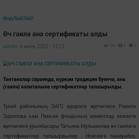
ЯҢАЛЫКЛАР
Өч гаилә ана сертификаты алды
admin,
4 июль 2022 - 12:12
742
0
0
Тантаналар сараенда, күркәм традиция буенча, ана
(гаилә) капиталына сертификатлар тапшырылды.
Тукай районының ЗАГС идарәсе җитәкчесе Равилә
Зарипова һәм Пенсия фондының клиентлар хезмәте
җитәкчесе урынбасары Татьяна Мульканова өч гаиләгә
сертификатлар тапшырдылар . Исегезгә төшерәбез,