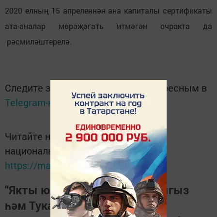
2020 елның 15 апреленнән ана капиталы сертификаты
ата-аналар мөрәҗәгать итмәгән очракта да
рәсмиләштерелә.
Следите за самым важным и интересным в
Telegram-канале
Татмедиа
Читайте новости Татарстана в
национальном мессенджере MАХ:
https://max.ru/tatmedia
"Якты юл" газетасына язылыгыз
һәм Тукай районындагы