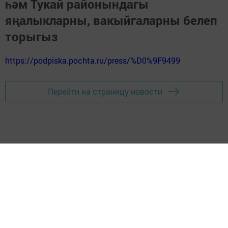
һәм Тукай районындагы
яңалыкларны, вакыйгаларны белеп
торыгыз
https://podpiska.pochta.ru/press/%D0%9F9499
Перейти на страницу новости