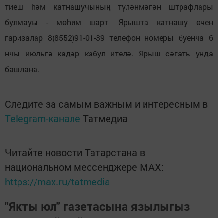
тиеш hәм катнашучының түләнмәгән штрафлары
булмауы - мөhим шарт. Ярышта катнашу өчен
гаризалар 8(8552)91-01-39 телефон номеры буенча 6
нчы июльгә кадәр кабул ителә. Ярыш сәгать унда
башлана.
Следите за самым важным и интересным в
Telegram-канале
Татмедиа
Читайте новости Татарстана в
национальном мессенджере MАХ:
https://max.ru/tatmedia
"Якты юл" газетасына язылыгыз