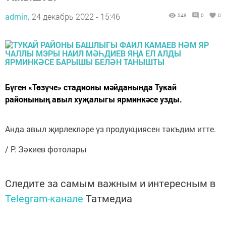
admin,
24 декабрь 2022 - 15:46
548
0
0
Бүген «Төзүче» стадионы мәйданында Тукай
районының авыл хуҗалыгы ярминкәсе узды.
Анда авыл җирлекләре үз продукциясен тәкъдим итте.
/ Р. Зәкиев фотолары
Следите за самым важным и интересным в
Telegram-канале
Татмедиа