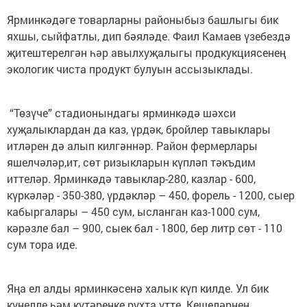
Ярминкәдәге товарларны районыбыз башлыгы бик
яхшы, сыйфатлы, дип бәяләде. Фаил Камаев үзебездә
җитештерелгән һәр авылхуҗалыгы продкукциясенең
экологик чиста продукт булуын ассызыклады.
“Төзүче” стадионындагы ярминкәдә шәхси
хуҗалыклардан да каз, үрдәк, бройлер тавыклары
итләрен дә алып килгәннәр. Район фермерлары
яшелчәләр,ит, сөт ризыкларын күпләп тәкъдим
иттеләр. Ярминкәдә тавыклар-280, казлар - 600,
күркәләр - 350-380, үрдәкләр – 450, форель - 1200, сыер
кабыргалары – 450 сум, ысланган каз-1000 сум,
кәрәзле бал – 900, сыек бал - 1800, бер литр сөт - 110
сум тора иде.
Яңа ел алды ярминкәсенә халык күп килде. Ул бик
күңелле һәм күтәренке рухта үтте. Кешеләрнең