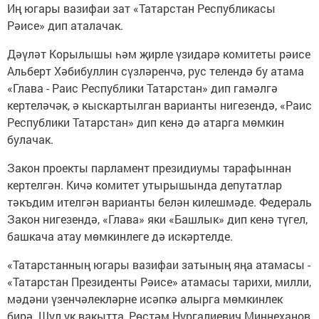
Иң югары вазифаи зат «Татарстан Республикасы
Рәисе» дип аталачак.
Дәүләт Корылышы һәм җирле үзидарә комитеты рәисе
Альберт Хәбибуллин сүзләренчә, рус телендә бу атама
«Глава - Раис Республики Татарстан» дип гамәлгә
кертеләчәк, ә кыскартылган варианты нигезендә, «Раис
Республики Татарстан» дип кенә дә атарга мөмкин
булачак.
Закон проекты парламент президиумы тарафыннан
кертелгән. Кичә комитет утырышында депутатлар
тәкъдим ителгән варианты белән килешмәде. Федераль
Закон нигезендә, «Глава» яки «Башлык» дип кенә түгел,
башкача атау мөмкинлеге дә искәртелде.
«Татарстанның югары вазифаи затының яңа атамасы -
«Татарстан Президенты Рәисе» атамасы тарихи, милли,
мәдәни үзенчәлекләрне исәпкә алырга мөмкинлек
бирә. Шул ук вакытта, Рөстәм Нургалиевич Миңнеханов