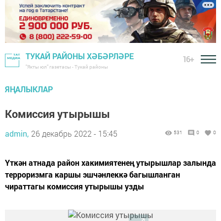
ТУКАЙ РАЙОНЫ ХӘБӘРЛӘРЕ
16+
"Якты юл" газетасы - Тукай районы
ЯҢАЛЫКЛАР
Комиссия утырышы
admin,
26 декабрь 2022 - 15:45
531
0
0
Үткән атнада район хакимиятенең утырышлар залында
терроризмга каршы эшчәнлеккә багышланган
чираттагы комиссия утырышы узды