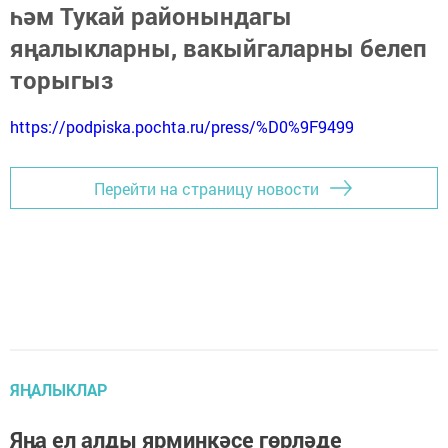
һәм Тукай районындагы
яңалыкларны, вакыйгаларны белеп
торыгыз
https://podpiska.pochta.ru/press/%D0%9F9499
Перейти на страницу новости
ЯҢАЛЫКЛАР
Яңа ел алды ярминкәсе гөрләде