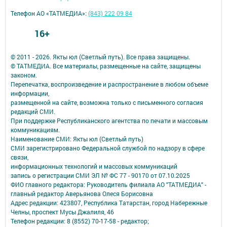
Телефон АО «ТАТМЕДИА»:
(843) 222 09 84
16+
© 2011 - 2026. Якты юл (Светлый путь). Все права защищены.
© ТАТМЕДИА. Все материалы, размещенные на сайте, защищены
законом.
Перепечатка, воспроизведение и распространение в любом объеме
информации,
размещенной на сайте, возможна только с письменного согласия
редакций СМИ.
При поддержке Республиканского агентства по печати и массовым
коммуникациям.
Наименование СМИ: Якты юл (Светлый путь)
СМИ зарегистрировано Федеральной службой по надзору в сфере
связи,
информационных технологий и массовых коммуникаций
запись о регистрации СМИ ЭЛ № ФС 77 - 90170 от 07.10.2025
ФИО главного редактора: Руководитель филиала АО "ТАТМЕДИА" -
главный редактор Аверьянова Олеся Борисовна
Адрес редакции: 423807, Республика Татарстан, город Набережные
Челны, проспект Мусы Джалиля, 46
Телефон редакции: 8 (8552) 70-17-58 - редактор;