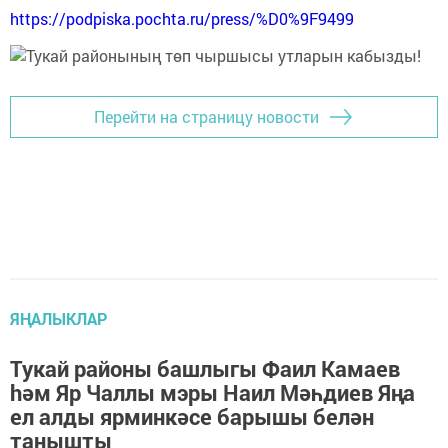
https://podpiska.pochta.ru/press/%D0%9F9499
Перейти на страницу новости
ЯҢАЛЫКЛАР
Тукай районы башлыгы Фаил Камаев
hәм Яр Чаллы мэры Наил Мәһдиев Яңа
ел алды ярминкәсе барышы белән
танышты