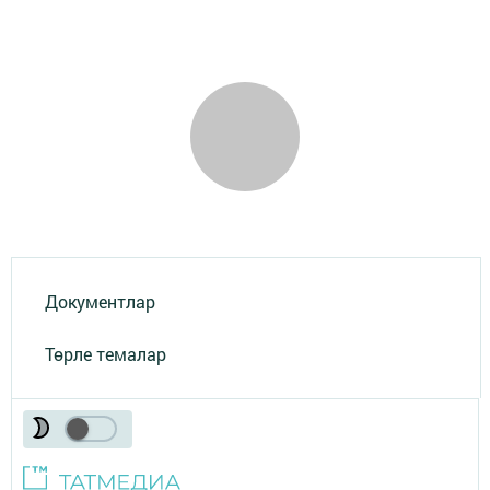
Документлар
Төрле темалар