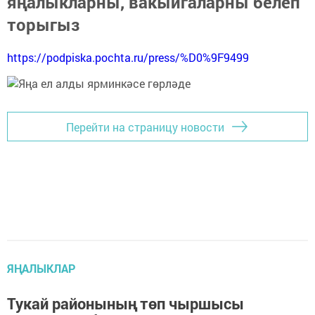
яңалыкларны, вакыйгаларны белеп
торыгыз
https://podpiska.pochta.ru/press/%D0%9F9499
Перейти на страницу новости
ЯҢАЛЫКЛАР
Тукай районының төп чыршысы