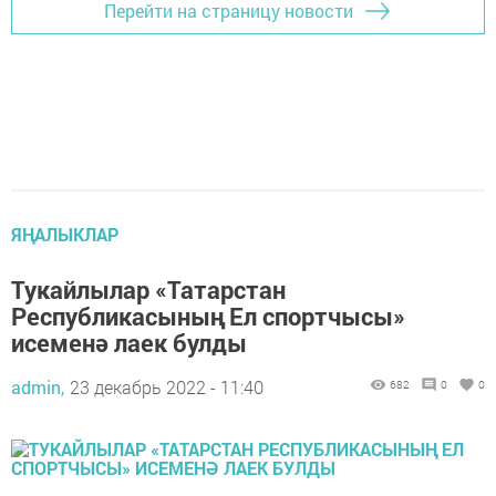
Перейти на страницу новости
ЯҢАЛЫКЛАР
Тукайлылар «Татарстан
Республикасының Ел спортчысы»
исеменә лаек булды
admin,
23 декабрь 2022 - 11:40
682
0
0