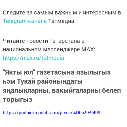
Следите за самым важным и интересным в
Telegram-канале
Татмедиа
Читайте новости Татарстана в
национальном мессенджере MАХ:
https://max.ru/tatmedia
"Якты юл" газетасына язылыгыз
һәм Тукай районындагы
яңалыкларны, вакыйгаларны белеп
торыгыз
https://podpiska.pochta.ru/press/%D0%9F9499