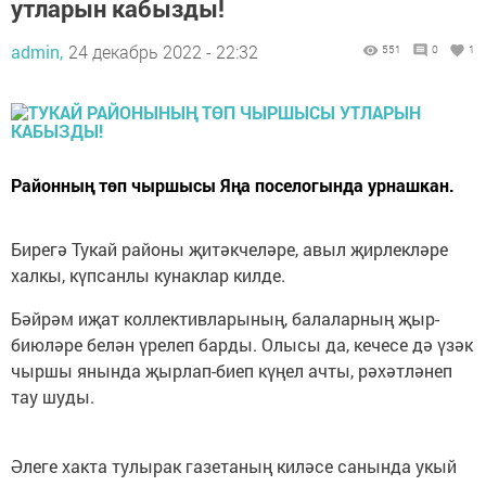
утларын кабызды!
admin,
24 декабрь 2022 - 22:32
551
0
1
Районның төп чыршысы Яңа поселогында урнашкан.
Бирегә Тукай районы җитәкчеләре, авыл җирлекләре
халкы, күпсанлы кунаклар килде.
Бәйрәм иҗат коллективларының, балаларның җыр-
биюләре белән үрелеп барды. Олысы да, кечесе дә үзәк
чыршы янында җырлап-биеп күңел ачты, рәхәтләнеп
тау шуды.
Әлеге хакта тулырак газетаның киләсе санында укый