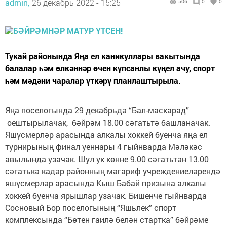
admin,
26 декабрь 2022 - 15:25
506
0
0
Тукай районында Яңа ел каникуллары вакытында
балалар һәм өлкәннәр өчен күпсанлы күңел ачу, спорт
һәм мәдәни чаралар үткәрү планлаштырыла.
Яңа поселогында 29 декабрьдә “Бал-маскарад”
оештырылачак, бәйрәм 18.00 сәгатьтә башланачак.
Яшүсмерләр арасында алкалы хоккей буенча яңа ел
турнирының финал уеннары 4 гыйнварда Мәләкәс
авылында узачак. Шул ук көнне 9.00 сәгатьтән 13.00
сәгатькә кадәр районның мәгариф учреждениеләрендә
яшүсмерләр арасында Кыш Бабай призына алкалы
хоккей буенча ярышлар узачак. Бишенче гыйнварда
Сосновый Бор поселогының “Яшьлек” спорт
комплексында “Бөтен гаилә белән стартка” бәйрәме