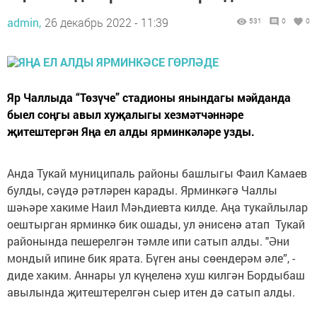
admin,
26 декабрь 2022 - 11:39
531
0
0
Яр Чаллыда “Төзүче” стадионы янындагы мәйданда
быел соңгы авыл хуҗалыгы хезмәтчәннәре
җитештергән Яңа ел алды ярминкәләре узды.
Анда Тукай муниципаль районы башлыгы Фаил Камаев
булды, сәүдә рәтләрен карады. Ярминкәгә Чаллы
шәһәре хакиме Наил Мәһдиевта килде. Аңа тукайлылар
оештырган ярминкә бик ошады, ул әнисенә атап Тукай
районында пешерелгән тәмле ипи сатып алды. "Әни
мондый ипине бик ярата. Бүген аны сөендерәм әле”, -
диде хаким. Аннары ул күңеленә хуш килгән Бордыбаш
авылында җитештерелгән сыер итен дә сатып алды.