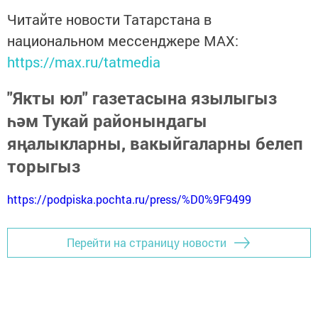
Читайте новости Татарстана в
национальном мессенджере MАХ:
https://max.ru/tatmedia
"Якты юл" газетасына язылыгыз
һәм Тукай районындагы
яңалыкларны, вакыйгаларны белеп
торыгыз
https://podpiska.pochta.ru/press/%D0%9F9499
Перейти на страницу новости