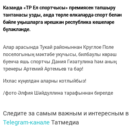
Казанда «ТР Ел спортчысы» премиясен тапшыру
тантанасы узды, анда төрле өлкәләрдә спорт белән
бәйле уңышларга ирешкән республика кешеләре
бүләкләнде.
Алар арасында Тукай районыннан Круглое Поле
поселогының мәктәбе укучысы, билбаулы көрәш
буенча яшь спортчы Дания Гизатулина hәм аның
тренеры Артемий Артемьев та бар!
Ихлас күңелдән аларны котлыйбыз!
/фото Әлфия Шәйдуллина тарафыннан бирелде
Следите за самым важным и интересным в
Telegram-канале
Татмедиа