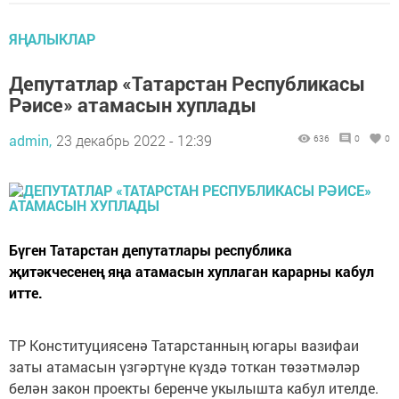
ЯҢАЛЫКЛАР
Депутатлар «Татарстан Республикасы
Рәисе» атамасын хуплады
admin,
23 декабрь 2022 - 12:39
636
0
0
Бүген Татарстан депутатлары республика
җитәкчесенең яңа атамасын хуплаган карарны кабул
итте.
ТР Конституциясенә Татарстанның югары вазифаи
заты атамасын үзгәртүне күздә тоткан төзәтмәләр
белән закон проекты беренче укылышта кабул ителде.