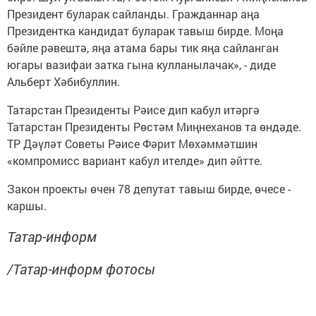
Президент буларак сайланды. Гражданнар аңа
Президентка кандидат буларак тавыш бирде. Моңа
бәйле рәвештә, яңа атама бары тик яңа сайланган
югары вазифаи затка гына кулланылачак», - диде
Альберт Хәбибуллин.
Татарстан Президенты Рәисе дип кабул итәргә
Татарстан Президенты Рөстәм Миңнеханов та өндәде.
ТР Дәүләт Советы Рәисе Фәрит Мөхәммәтшин
«компромисс вариант кабул ителде» дип әйтте.
Закон проекты өчен 78 депутат тавыш бирде, өчесе -
каршы.
Татар-информ
/Татар-информ фотосы