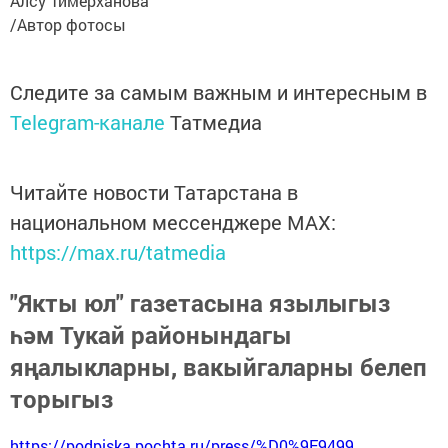
Алсу Тимерханова
/Автор фотосы
Следите за самым важным и интересным в
Telegram-канале
Татмедиа
Читайте новости Татарстана в
национальном мессенджере MАХ:
https://max.ru/tatmedia
"Якты юл" газетасына язылыгыз
һәм Тукай районындагы
яңалыкларны, вакыйгаларны белеп
торыгыз
https://podpiska.pochta.ru/press/%D0%9F9499