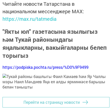
Читайте новости Татарстана в
национальном мессенджере MАХ:
https://max.ru/tatmedia
"Якты юл" газетасына язылыгыз
һәм Тукай районындагы
яңалыкларны, вакыйгаларны белеп
торыгыз
https://podpiska.pochta.ru/press/%D0%9F9499
Перейти на страницу новости