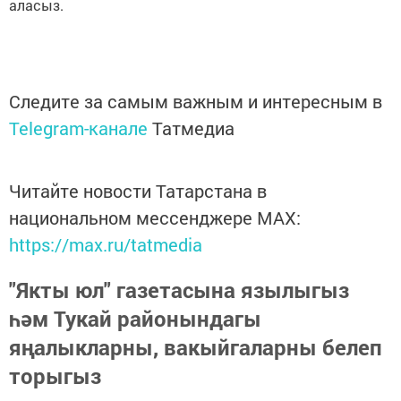
аласыз.
Следите за самым важным и интересным в
Telegram-канале
Татмедиа
Читайте новости Татарстана в
национальном мессенджере MАХ:
https://max.ru/tatmedia
"Якты юл" газетасына язылыгыз
һәм Тукай районындагы
яңалыкларны, вакыйгаларны белеп
торыгыз