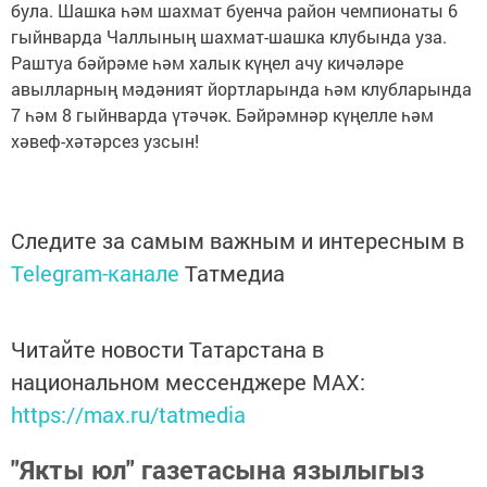
була. Шашка һәм шахмат буенча район чемпионаты 6
гыйнварда Чаллының шахмат-шашка клубында уза.
Раштуа бәйрәме һәм халык күңел ачу кичәләре
авылларның мәдәният йортларында һәм клубларында
7 һәм 8 гыйнварда үтәчәк. Бәйрәмнәр күңелле һәм
хәвеф-хәтәрсез узсын!
Следите за самым важным и интересным в
Telegram-канале
Татмедиа
Читайте новости Татарстана в
национальном мессенджере MАХ:
https://max.ru/tatmedia
"Якты юл" газетасына язылыгыз