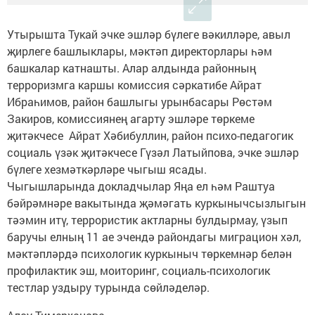
Утырышта Тукай эчке эшләр бүлеге вәкилләре, авыл
җирлеге башлыклары, мәктәп директорлары һәм
башкалар катнашты. Алар алдында районның
терроризмга каршы комиссия сәркатибе Айрат
Ибраһимов, район башлыгы урынбасары Рөстәм
Закиров, комиссиянең агарту эшләре төркеме
җитәкчесе Айрат Хәбибуллин, район психо-педагогик
социаль үзәк җитәкчесе Гүзәл Латыйпова, эчке эшләр
бүлеге хезмәткәрләре чыгыш ясады.
Чыгышларында докладчылар Яңа ел һәм Раштуа
бәйрәмнәре вакытында җәмәгать куркынычсызлыгын
тәэмин итү, террористик актларны булдырмау, үзып
баручы елның 11 ае эчендә райондагы миграцион хәл,
мәктәпләрдә психологик куркыныч төркемнәр белән
профилактик эш, моиторинг, социаль-психологик
тестлар уздыру турында сөйләделәр.