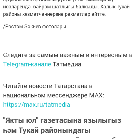
йөзләрендә бәйрәм шатлыгы балкыды. Халык Тукай
районы хезмәтчәннәренә рәхмәтләр әйтте.
/Рөстәм Зәкиев фотолары
Следите за самым важным и интересным в
Telegram-канале
Татмедиа
Читайте новости Татарстана в
национальном мессенджере MАХ:
https://max.ru/tatmedia
"Якты юл" газетасына язылыгыз
һәм Тукай районындагы