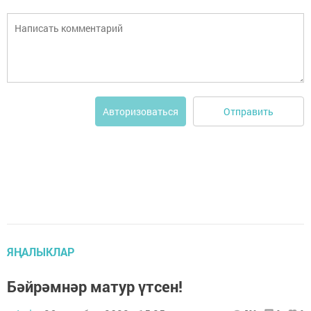
Отправить
Авторизоваться
ЯҢАЛЫКЛАР
Бәйрәмнәр матур үтсен!