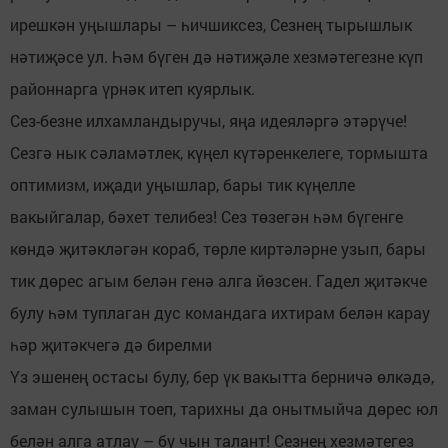
ирешкән уңышлары – һичшиксез, Сезнең тырышлык
нәтиҗәсе ул. Һәм бүген дә нәтиҗәле хезмәтегезне күп
районнарга үрнәк итеп куярлык.
Сез-безне илхамландыручы, яңа идеяләргә этәрүче!
Сезгә нык сәламәтлек, күңел күтәренкелеге, тормышта
оптимизм, иҗади уңышлар, бары тик күңелле
вакыйгалар, бәхет телибез! Сез төзегән һәм бүгенге
көндә җитәкләгән кораб, төрле киртәләрне узып, бары
тик дөрес агым белән генә алга йөзсен. Гадел җитәкче
булу һәм туплаган дус командага ихтирам белән карау
һәр җитәкчегә дә бирелми
Үз эшенең остасы булу, бер үк вакытта берничә өлкәдә,
заман сулышын тоеп, тарихны да онытмыйча дөрес юл
белән алга атлау – бу чын талант! Сезнең хезмәтегез