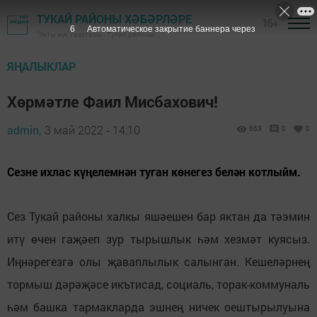
ТУКАЙ РАЙОНЫ ХӘБӘРЛӘРЕ
16+
5
Автоматическое закрытие баннера через
"Якты юл" газетасы - Тукай районы
ЯҢАЛЫКЛАР
Хөрмәтле Фаил Мисбахович!
admin,
3 май 2022 - 14:10
663
0
0
Сезне ихлас күңелемнән туган көнегез белән котлыйм.
Сез Тукай районы халкы яшәешен бар яктан да тәэмин
итү өчен гаҗәеп зур тырышлык һәм хезмәт куясыз.
Иңнәрегезгә олы җаваплылык салынган. Кешеләрнең
тормыш дәрәҗәсе икътисад, социаль, торак-коммуналь
һәм башка тармакларда эшнең ничек оештырылуына