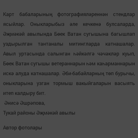
Карт бабаларының фотографияләреннән стендлар
ясыйлар. Оныкларыбыз әле кечкенә булсаларда,
Әҗмәкәй авылында Бөек Ватан сугышына багышлап
уздырылган тантаналы митингларда катнашалар.
Авыл уртасында салынган һәйкәлгә чәчәкләр куып,
Бөек Ватан сугышы ветераннарын һәм каһарманнарын
искә алуда катнашалар. Әби-бабайларның төп бурычы,
оныкларына узган тормыш вакыйгаларын васыять
итеп калдыру бит.
Әнисә Әшрәпова,
Тукай районы Әҗмәкәй авылы
Автор фотолары