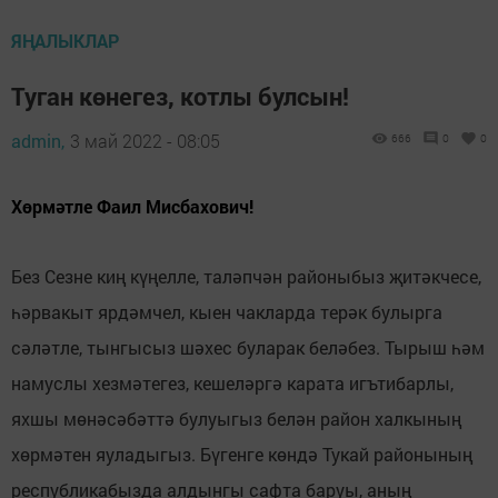
ЯҢАЛЫКЛАР
Туган көнегез, котлы булсын!
admin,
3 май 2022 - 08:05
666
0
0
Хөрмәтле Фаил Мисбахович!
Без Сезне киң күңелле, таләпчән районыбыз җитәкчесе,
һәрвакыт ярдәмчел, кыен чакларда терәк булырга
сәләтле, тынгысыз шәхес буларак беләбез. Тырыш һәм
намуслы хезмәтегез, кешеләргә карата игътибарлы,
яхшы мөнәсәбәттә булуыгыз белән район халкының
хөрмәтен яуладыгыз. Бүгенге көндә Тукай районының
республикабызда алдынгы сафта баруы, аның