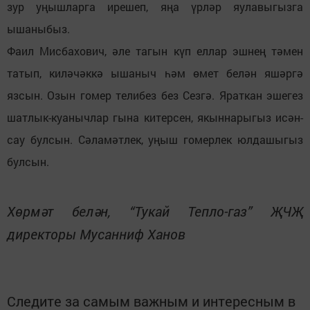
зур уңышларга ирешеп, яңа үрләр яулавыгызга
ышаныбыз.
Фаил Мисбахович, әле тагын күп еллар эшнең тәмен
татып, киләчәккә ышаныч һәм өмет белән яшәргә
язсын. Озын гомер телибез без Сезгә. Яраткан эшегез
шатлык-куанычлар гына китерсен, якыннарыгыз исән-
сау булсын. Сәламәтлек, уңыш гомерлек юлдашыгыз
булсын.
Хөрмәт белән, “Тукай Тепло-газ” ҖЧҖ
директоры Мусанниф Ханов
Следите за самым важным и интересным в