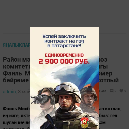
ЯҢАЛЫКЛАР
Район мәгариф идарәсе, профсоюз
комитеты, Тукай районы башлыгы
Фаиль Мисбах улы Камаевны гомер
бәйрәме белән ихлас йөрәктән котлый
admin,
3 май 2022 - 10:07
455
0
0
Фаиль Мисбахович! Сезне туган көнегез белән котлап,
иң изге, якты, матур теләкләребезне юллыйбыз: гел
шулай көчле рухлы һәм кешелекле, юмарт һәм