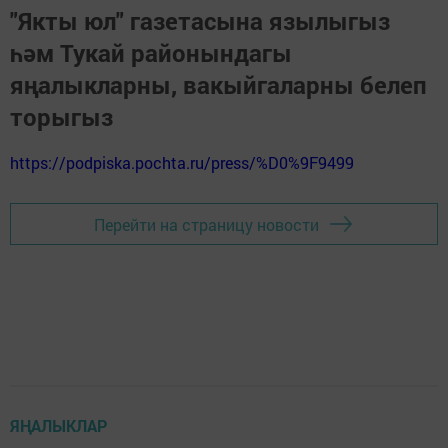
"Якты юл" газетасына язылыгыз
һәм Тукай районындагы
яңалыкларны, вакыйгаларны белеп
торыгыз
https://podpiska.pochta.ru/press/%D0%9F9499
Перейти на страницу новости
ЯҢАЛЫКЛАР