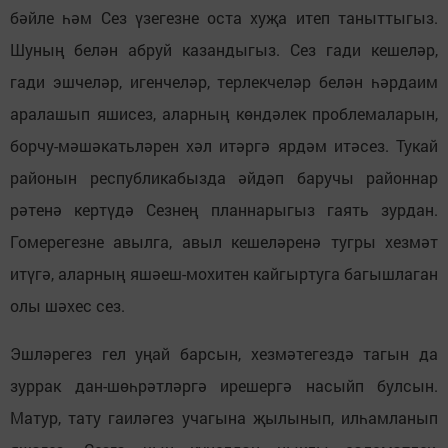
бәйле һәм Сез үзегезне оста хуҗа итеп таныттыгыз.
Шуның белән абруй казандыгыз. Сез гади кешеләр,
гади эшчеләр, игенчеләр, терлекчеләр белән һәрдаим
аралашып яшисез, аларның көндәлек проблемаларын,
борчу-мәшәкатьләрен хәл итәргә ярдәм итәсез. Тукай
районын республикабызда әйдәп баручы районнар
рәтенә кертүдә Сезнең планнарыгыз гаять зурдан.
Гомерегезне авылга, авыл кешеләренә тугры хезмәт
итүгә, аларның яшәеш-мохитен кайгыртуга багышлаган
олы шәхес сез.
Эшләрегез гел уңай барсын, хезмәтегездә тагын да
зуррак дан-шөһрәтләргә ирешергә насыйп булсын.
Матур, тату гаиләгез учагына җылынып, илһамланып