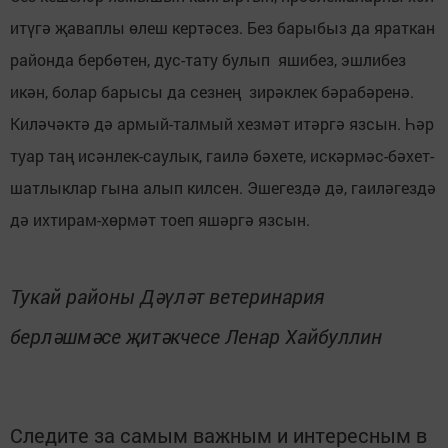
итүгә җаваплы өлеш кертәсез. Без барыбыз да яраткан
районда бербөтен, дус-тату булып яшибез, эшлибез
икән, болар барысы да сезнең зирәклек бәрабәренә.
Киләчәктә дә армый-талмый хезмәт итәргә язсын. Һәр
туар таң исәнлек-саулык, гаилә бәхете, искәрмәс-бәхет-
шатлыклар гына алып килсен. Эшегездә дә, гаиләгездә
дә ихтирам-хөрмәт тоеп яшәргә язсын.
Тукай районы Дәүләт ветеринария
берләшмәсе җитәкчесе Ленар Хайбуллин
Следите за самым важным и интересным в