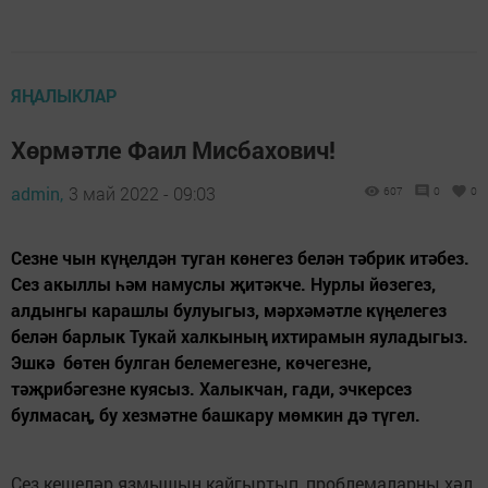
ЯҢАЛЫКЛАР
Хөрмәтле Фаил Мисбахович!
admin,
3 май 2022 - 09:03
607
0
0
Сезне чын күңелдән туган көнегез белән тәбрик итәбез.
Сез акыллы һәм намуслы җитәкче. Нурлы йөзегез,
алдынгы карашлы булуыгыз, мәрхәмәтле күңелегез
белән барлык Тукай халкының ихтирамын яуладыгыз.
Эшкә бөтен булган белемегезне, көчегезне,
тәҗрибәгезне куясыз. Халыкчан, гади, эчкерсез
булмасаң, бу хезмәтне башкару мөмкин дә түгел.
Сез кешеләр язмышын кайгыртып, проблемаларны хәл