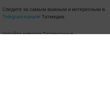
Следите за самым важным и интересным в
Telegram-канале
Татмедиа
Читайте новости Татарстана в
национальном мессенджере MАХ:
https://max.ru/tatmedia
"Якты юл" газетасына язылыгыз
һәм Тукай районындагы
яңалыкларны, вакыйгаларны белеп
торыгыз
https://podpiska.pochta.ru/press/%D0%9F9499