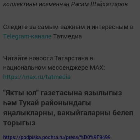
коллективы исеменнән Рәсим Шәйхаттаров
Следите за самым важным и интересным в
Telegram-канале
Татмедиа
Читайте новости Татарстана в
национальном мессенджере MАХ:
https://max.ru/tatmedia
"Якты юл" газетасына язылыгыз
һәм Тукай районындагы
яңалыкларны, вакыйгаларны белеп
торыгыз
https://podpiska.pochta.ru/press/%D0%9F9499