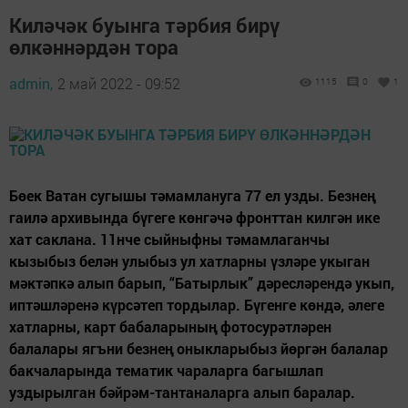
Киләчәк буынга тәрбия бирү
өлкәннәрдән тора
admin,
2 май 2022 - 09:52
1115
0
1
Бөек Ватан сугышы тәмамлануга 77 ел узды. Безнең
гаилә архивында бүгеге көнгәчә фронттан килгән ике
хат саклана. 11нче сыйныфны тәмамлаганчы
кызыбыз белән улыбыз ул хатларны үзләре укыган
мәктәпкә алып барып, “Батырлык” дәресләрендә укып,
иптәшләренә күрсәтеп тордылар. Бүгенге көндә, әлеге
хатларны, карт бабаларының фотосурәтләрен
балалары ягъни безнең оныкларыбыз йөргән балалар
бакчаларында тематик чараларга багышлап
уздырылган бәйрәм-тантаналарга алып баралар.