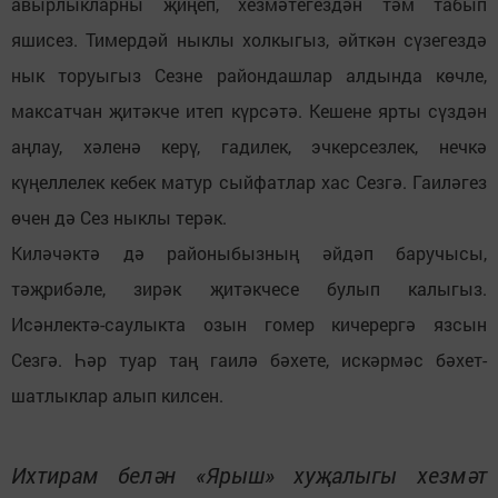
авырлыкларны җиңеп, хезмәтегездән тәм табып
яшисез. Тимердәй ныклы холкыгыз, әйткән сүзегездә
нык торуыгыз Сезне райондашлар алдында көчле,
максатчан җитәкче итеп күрсәтә. Кешене ярты сүздән
аңлау, хәленә керү, гадилек, эчкерсезлек, нечкә
күңеллелек кебек матур сыйфатлар хас Сезгә. Гаиләгез
өчен дә Сез ныклы терәк.
Киләчәктә дә районыбызның әйдәп баручысы,
тәҗрибәле, зирәк җитәкчесе булып калыгыз.
Исәнлектә-саулыкта озын гомер кичерергә язсын
Сезгә. Һәр туар таң гаилә бәхете, искәрмәс бәхет-
шатлыклар алып килсен.
Ихтирам белән «Ярыш» хуҗалыгы хезмәт