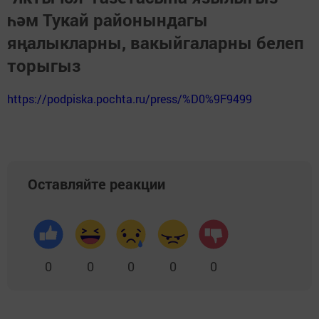
һәм Тукай районындагы
яңалыкларны, вакыйгаларны белеп
торыгыз
https://podpiska.pochta.ru/press/%D0%9F9499
Оставляйте реакции
0
0
0
0
0