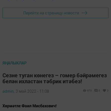
Перейти на страницу новости
ЯҢАЛЫКЛАР
Сезне туган көнегез – гомер бәйрәмегез
белән ихластан тәбрик итәбез!
admin,
3 май 2022 - 11:08
673
0
0
Хөрмәтле Фаил Мисбахович!