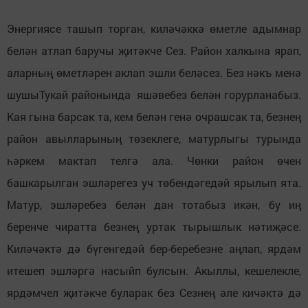
Энергиясе ташып торган, киләчәккә өметле адымнар
белән атлап баручы җитәкче Сез. Район халкына ярап,
аларның өметләрен аклап эшли беләсез. Без нәкъ менә
шушыТукай районында яшәвебез белән горурланабыз.
Кая гына барсак та, кем белән генә очрашсак та, безнең
район авылларының төзеклеге, матурлыгы турында
һәркем мактап телгә ала. Чөнки район өчен
башкарылган эшләрегез уч төбендәгедәй ярылып ята.
Матур, эшләребез белән дан тотабыз икән, бу иң
беренче чиратта безнең уртак тырышлык нәтиҗәсе.
Киләчәктә дә бүгенгедәй бер-беребезне аңлап, ярдәм
итешеп эшләргә насыйп булсын. Акыллы, кешелекле,
ярдәмчел җитәкче буларак без Сезнең әле кичәктә дә