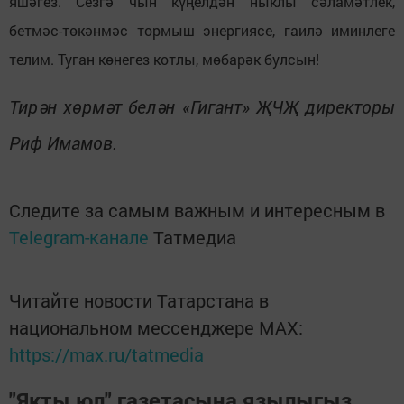
яшәгез. Сезгә чын күңелдән ныклы сәламәтлек,
бетмәс-төкәнмәс тормыш энергиясе, гаилә иминлеге
телим. Туган көнегез котлы, мөбарәк булсын!
Тирән хөрмәт белән «Гигант» ҖЧҖ директоры
Риф Имамов.
Следите за самым важным и интересным в
Telegram-канале
Татмедиа
Читайте новости Татарстана в
национальном мессенджере MАХ:
https://max.ru/tatmedia
"Якты юл" газетасына язылыгыз