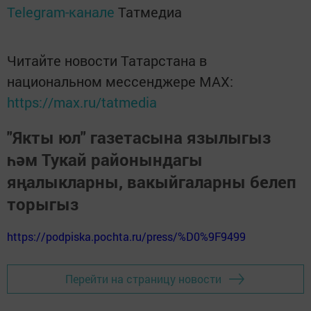
Telegram-канале
Татмедиа
Читайте новости Татарстана в
национальном мессенджере MАХ:
https://max.ru/tatmedia
"Якты юл" газетасына язылыгыз
һәм Тукай районындагы
яңалыкларны, вакыйгаларны белеп
торыгыз
https://podpiska.pochta.ru/press/%D0%9F9499
Перейти на страницу новости