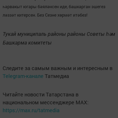
һәрвакыт югары бәяләнсен иде, башкарган эшегез
ләззәт китерсен. Без Сезне хөрмәт итәбез!
Тукай муниципаль районы районы Советы һәм
Башкарма комитеты
Следите за самым важным и интересным в
Telegram-канале
Татмедиа
Читайте новости Татарстана в
национальном мессенджере MАХ:
https://max.ru/tatmedia