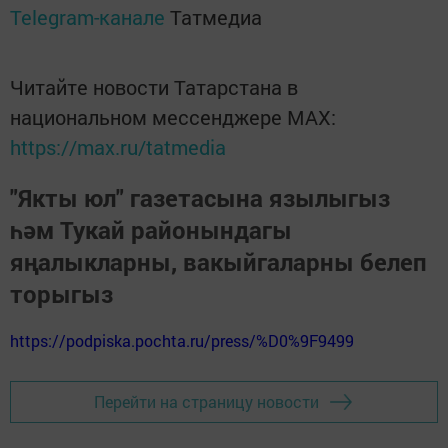
Telegram-канале
Татмедиа
Читайте новости Татарстана в
национальном мессенджере MАХ:
https://max.ru/tatmedia
"Якты юл" газетасына язылыгыз
һәм Тукай районындагы
яңалыкларны, вакыйгаларны белеп
торыгыз
https://podpiska.pochta.ru/press/%D0%9F9499
Перейти на страницу новости