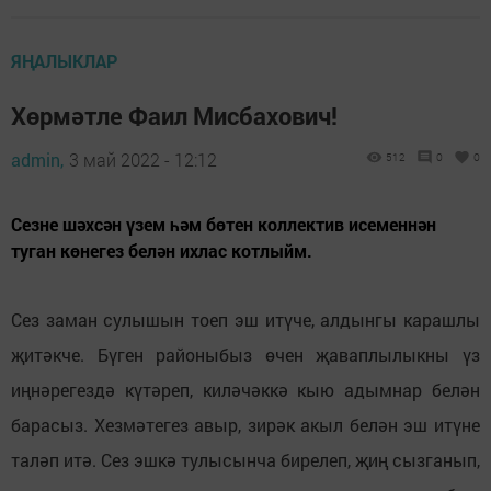
ЯҢАЛЫКЛАР
Хөрмәтле Фаил Мисбахович!
admin,
3 май 2022 - 12:12
512
0
0
Сезне шәхсән үзем һәм бөтен коллектив исеменнән
туган көнегез белән ихлас котлыйм.
Сез заман сулышын тоеп эш итүче, алдынгы карашлы
җитәкче. Бүген районыбыз өчен җаваплылыкны үз
иңнәрегездә күтәреп, киләчәккә кыю адымнар белән
барасыз. Хезмәтегез авыр, зирәк акыл белән эш итүне
таләп итә. Сез эшкә тулысынча бирелеп, җиң сызганып,