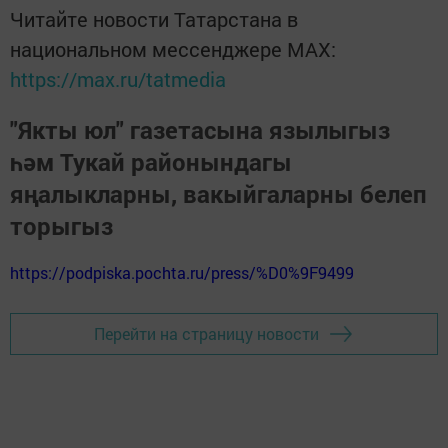
Читайте новости Татарстана в
национальном мессенджере MАХ:
https://max.ru/tatmedia
"Якты юл" газетасына язылыгыз
һәм Тукай районындагы
яңалыкларны, вакыйгаларны белеп
торыгыз
https://podpiska.pochta.ru/press/%D0%9F9499
Перейти на страницу новости