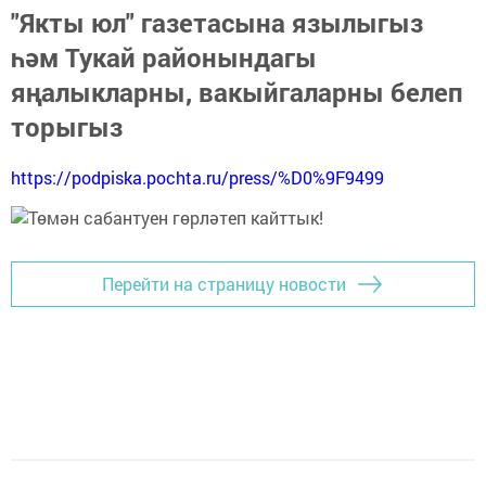
"Якты юл" газетасына язылыгыз
һәм Тукай районындагы
яңалыкларны, вакыйгаларны белеп
торыгыз
https://podpiska.pochta.ru/press/%D0%9F9499
Перейти на страницу новости