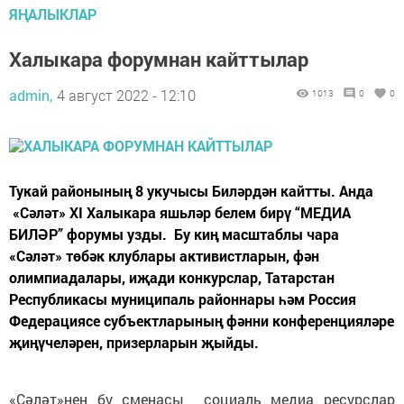
ЯҢАЛЫКЛАР
Халыкара форумнан кайттылар
admin,
4 август 2022 - 12:10
1013
0
0
Тукай районының 8 укучысы Биләрдән кайтты. Анда
«Сәләт» XI Халыкара яшьләр белем бирү “МЕДИА
БИЛӘР” форумы узды. Бу киң масштаблы чара
«Сәләт» төбәк клублары активистларын, фән
олимпиадалары, иҗади конкурслар, Татарстан
Республикасы муниципаль районнары һәм Россия
Федерациясе субъектларының фәнни конференцияләре
җиңүчеләрен, призерларын җыйды.
«Сәләт»нең бу сменасы социаль медиа ресурслар