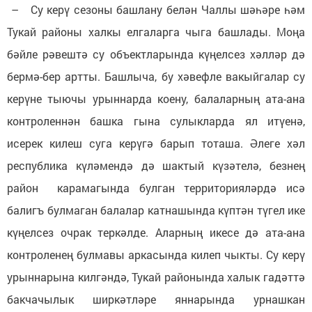
– Су керү сезоны башлану белән Чаллы шәһәре һәм
Тукай районы халкы елгаларга чыга башлады. Моңа
бәйле рәвештә су объектларында күңелсез хәлләр дә
бермә-бер артты. Башлыча, бу хәвефле вакыйгалар су
керүне тыючы урыннарда коену, балаларның ата-ана
контроленнән башка гына сулыкларда ял итүенә,
исерек килеш суга керүгә барып тоташа. Әлеге хәл
республика күләмендә дә шактый күзәтелә, безнең
район карамагында булган территорияләрдә исә
балигъ булмаган балалар катнашында күптән түгел ике
күңелсез очрак теркәлде. Аларның икесе дә ата-ана
контроленең булмавы аркасында килеп чыкты. Су керү
урыннарына килгәндә, Тукай районында халык гадәттә
бакчачылык ширкәтләре яннарында урнашкан