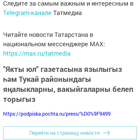
Следите за самым важным и интересным в
Telegram-канале
Татмедиа
Читайте новости Татарстана в
национальном мессенджере MАХ:
https://max.ru/tatmedia
"Якты юл" газетасына язылыгыз
һәм Тукай районындагы
яңалыкларны, вакыйгаларны белеп
торыгыз
https://podpiska.pochta.ru/press/%D0%9F9499
Перейти на страницу новости