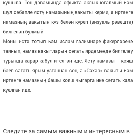
кушыла. Төн дәвамында офыкта аклык югалмый һәм
шул сәбәпле ястү намазының вакыты керми, ә иртәнге
намазның вакытын күз белән күреп (визуаль рәвештә)
билгеләп булмый.
Моны истә тотып һәм ислам галимнәре фикерләренә
таянып, намаз вакытларын сәгать ярдәмендә билгеләү
турында карар кабул ителгән иде. Ястү намазы – кояш
баеп сәгать ярым узганнан соң, ә «Сәхәр» вакыты һәм
иртәнге намазның башы кояш чыгарга ике сәгать кала
куелган иде.
Следите за самым важным и интересным в