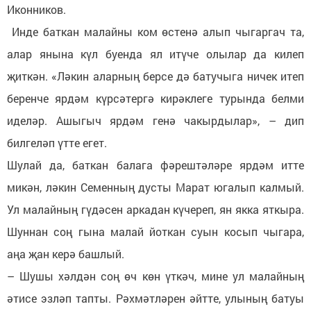
Иконников.
Инде баткан малайны ком өстенә алып чыгаргач та,
алар янына күл буенда ял итүче олылар да килеп
җиткән. «Ләкин аларның берсе дә батучыга ничек итеп
беренче ярдәм күрсәтергә кирәклеге турында белми
иделәр. Ашыгыч ярдәм генә чакырдылар», – дип
билгеләп үтте егет.
Шулай да, баткан балага фәрештәләре ярдәм итте
микән, ләкин Семенның дусты Марат югалып калмый.
Ул малайның гүдәсен аркадан күчереп, ян якка яткыра.
Шуннан соң гына малай йоткан суын косып чыгара,
аңа җан керә башлый.
– Шушы хәлдән соң өч көн үткәч, мине ул малайның
әтисе эзләп тапты. Рәхмәтләрен әйтте, улының батуы