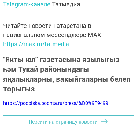
Telegram-канале
Татмедиа
Читайте новости Татарстана в
национальном мессенджере MАХ:
https://max.ru/tatmedia
"Якты юл" газетасына язылыгыз
һәм Тукай районындагы
яңалыкларны, вакыйгаларны белеп
торыгыз
https://podpiska.pochta.ru/press/%D0%9F9499
Перейти на страницу новости