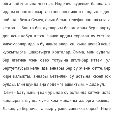
өйгә кайту ягына чыктык. Инде күл күренми башлагач,
ярдәм сорап кычкырган тавышны ишетеп алдык, – дип
сөйләде безгә Семен, аның белән телефоннан элемтәгә
кергәч. – Башта без дусларым белән моны бер шаярту
дип кенә кабул иттек. Чөнки ярдәм сораган өч егет тә
яшүсмерләр иде, ә бу яшьтә алар еш кына шулай кеше
куркытырга, шаяртырга яраталар. Әмма, мин судагы
бер егетнең үзен сәер тотуына игътибар иттем: ул
бертуктаусыз көлә иде, аннары бер су эченә китте, бер
кире калыкты, аннары бөтенләй су астына кереп юк
булды. Мин шунда аңа ярдәмгә ашыктым, – диде ул.
Семен батучының кай урында су астында китүен истә
калдырып, шунда чума һәм малайны эзләргә керешә.
Ләкин, ул берничә тапкыр уңышсызлыкка очрый. Инде