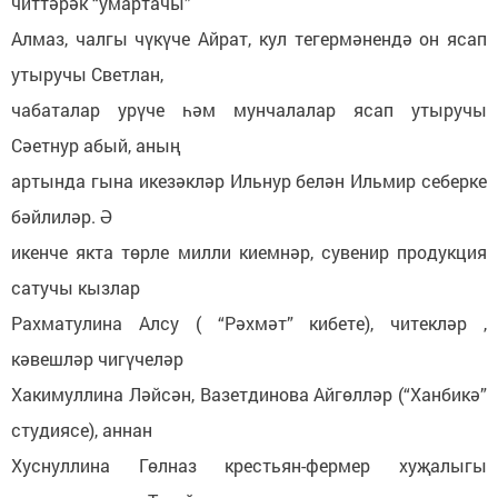
читтәрәк “умартачы”
Алмаз, чалгы чүкүче Айрат, кул тегермәнендә он ясап
утыручы Светлан,
чабаталар урүче һәм мунчалалар ясап утыручы
Сәетнур абый, аның
артында гына икезәкләр Ильнур белән Ильмир себерке
бәйлиләр. Ә
икенче якта төрле милли киемнәр, сувенир продукция
сатучы кызлар
Рахматулина Алсу ( “Рәхмәт” кибете), читекләр ,
кәвешләр чигүчеләр
Хакимуллина Ләйсән, Вазетдинова Айгөлләр (“Ханбикә”
студиясе), аннан
Хуснуллина Гөлназ крестьян-фермер хуҗалыгы