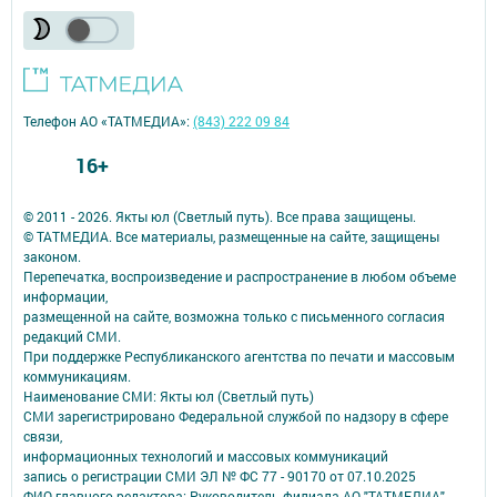
Телефон АО «ТАТМЕДИА»:
(843) 222 09 84
16+
© 2011 - 2026. Якты юл (Светлый путь). Все права защищены.
© ТАТМЕДИА. Все материалы, размещенные на сайте, защищены
законом.
Перепечатка, воспроизведение и распространение в любом объеме
информации,
размещенной на сайте, возможна только с письменного согласия
редакций СМИ.
При поддержке Республиканского агентства по печати и массовым
коммуникациям.
Наименование СМИ: Якты юл (Светлый путь)
СМИ зарегистрировано Федеральной службой по надзору в сфере
связи,
информационных технологий и массовых коммуникаций
запись о регистрации СМИ ЭЛ № ФС 77 - 90170 от 07.10.2025
ФИО главного редактора: Руководитель филиала АО "ТАТМЕДИА" -