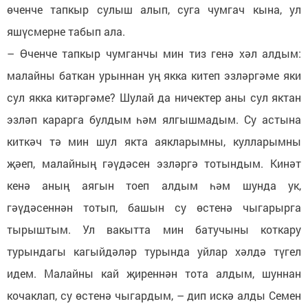
өченче тапкыр сулыш алып, суга чумгач кына, ул
яшүсмерне табып ала.
– Өченче тапкыр чумганчы мин тиз генә хәл алдым:
малайны баткан урыннан уң якка китеп эзләргәме яки
сул якка китәргәме? Шулай да ничектер аны сул яктан
эзләп карарга булдым һәм ялгышмадым. Су астына
киткәч тә мин шул якта аякларымны, кулларымны
җәеп, малайның гәүдәсен эзләргә тотындым. Кинәт
кенә аның аягын тоеп алдым һәм шунда ук,
гәүдәсеннән тотып, башын су өстенә чыгарырга
тырыштым. Ул вакытта мин батучыны коткару
турындагы кагыйдәләр турында уйлар хәлдә түгел
идем. Малайны кай җиреннән тота алдым, шуннан
кочаклап, су өстенә чыгардым, – дип искә алды Семен