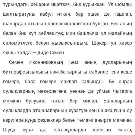
турындагы хәбәрне ишеткәч, бик курыккан. Ул шомлы
шалтыратуны кабул иткәч, бар эшен дә ташлап,
шәһәрдән атылып поселокка кайткан булган. Без аның
белән бик күп сөйләштек, мин башлыча ул малайның
сәләмәтлеге белән кызыксындым. Шөкер, ул хәзер
яхшы хәлдә, – диде Семен.
Семен Иконниковның һәм аның дусларының
битарафсызылыгы һәм батырлыгы сәбәпле генә кеше
гомере, бала гомере саклап калынды. Бу очрак
сулыкларның мәкерлегенә, уеннан да уймак чыгарга
мөмкин булуына тагын бер мисал. Балаларның
сулыкларда ата-аналарның күзәтүеннән башка гына су
керүләре күңелсезлекләр белән тәмамланырга мөмкин.
Шуңа күрә дә, елга-күлләрдә коенган чакта,