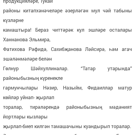
продукцияләре, Тукай
районы китапхәнәчеләре әзерләгән мул чәй табыны
күзләрне
камаштыра! Бераз читтәрәк кул эшләре осталары
Ханнанова Эльмира,
Фатихова Рәфидә, Сахибҗанова Ләйсирә, һәм агач
эшәләнмәләре белән
Гөлнур Шәйхуллиналар. “Татар утарында”
районыбызның күренекле
гармунчылары Нәзир, Назыйм, Фидаиллар матур
көйләр уйнап- җырлап
торалар, тирәләрендә районыбызның мәдәният
йортлары кызлары
җырлап-биеп килгән тамашачыны куандырып торалар.