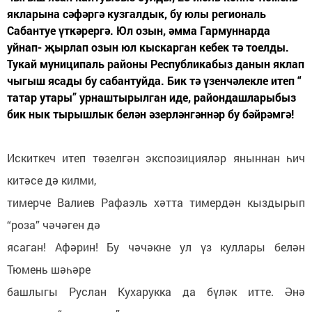
якларына сәфәргә кузгалдык, бу юлы региональ
Сабантуе үткәрергә. Юл озын, әмма Гармуннарда
уйнап- җырлап озын юл кыскарган кебек тә тоелды.
Тукай муниципаль районы Республикабыз данын яклап
чыгыш ясады бу сабантуйда. Бик тә үзенчәлекле итеп “
татар утары” урнаштырылган иде, райондашларыбыз
бик нык тырышлык белән әзерләнгәннәр бу бәйрәмгә!
Искиткеч итеп төзелгән экспозицияләр яныннан һич
китәсе дә килми,
тимерче Валиев Рафаэль хәтта тимердән кыздырып
“роза” чәчәген дә
ясаган! Афәрин! Бу чәчәкне ул үз куллары белән
Тюмень шәһәре
башлыгы Руслан Кухарукка да бүләк итте. Әнә