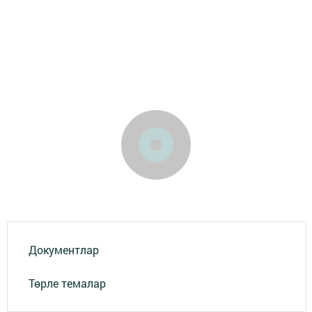
Документлар
Төрле темалар