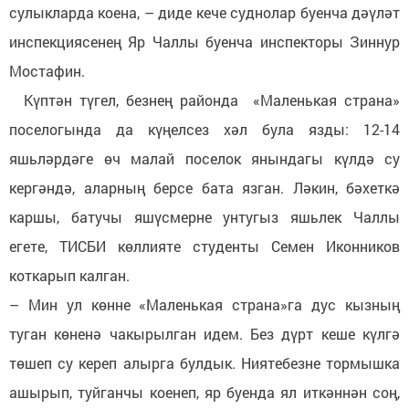
сулыкларда коена, – диде кече суднолар буенча дәүләт
инспекциясенең Яр Чаллы буенча инспекторы Зиннур
Мостафин.
Күптән түгел, безнең районда «Маленькая страна»
поселогында да күңелсез хәл була язды: 12-14
яшьләрдәге өч малай поселок янындагы күлдә су
кергәндә, аларның берсе бата язган. Ләкин, бәхеткә
каршы, батучы яшүсмерне унтугыз яшьлек Чаллы
егете, ТИСБИ көллияте студенты Семен Иконников
коткарып калган.
– Мин ул көнне «Маленькая страна»га дус кызның
туган көненә чакырылган идем. Без дүрт кеше күлгә
төшеп су кереп алырга булдык. Ниятебезне тормышка
ашырып, туйганчы коенеп, яр буенда ял иткәннән соң,