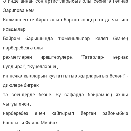
Ә инде аннан соң артистларыбыз олы сәхнәгә Гөлназ
Зарипова һәм
Калмаш егете Айрат алып барган концертта да чыгыш
ясадылар.
Бәйрәм барышында тюменьлылар килеп безнең
һәрберебезгә олы
рәхмәтләрен ирештерүләре, “Татарлар- һәрчак
булдыра!”, “Күңелләрнең
иң нечкә кылларын кузгаттыгыз җырларыгыз белән!” -
диюләре бигрәк
тә сөендерде безне. Бу сәфәрдә бәйрәмнең яхшы
чыгуы өчен ,
һәрберебез өчен кайгырып йөргән районыбыз
башлыгы Фаиль Мисбах