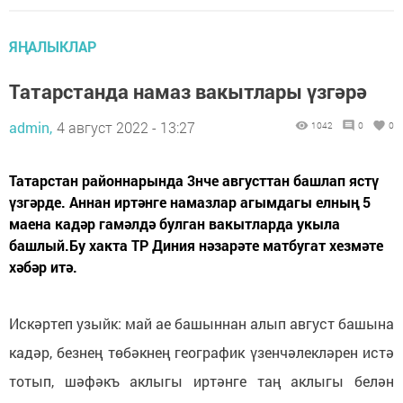
ЯҢАЛЫКЛАР
Татарстанда намаз вакытлары үзгәрә
admin,
4 август 2022 - 13:27
1042
0
0
Татарстан районнарында 3нче августтан башлап ястү
үзгәрде. Аннан иртәнге намазлар агымдагы елның 5
маена кадәр гамәлдә булган вакытларда укыла
башлый.Бу хакта ТР Диния нәзарәте матбугат хезмәте
хәбәр итә.
Искәртеп узыйк: май ае башыннан алып август башына
кадәр, безнең төбәкнең географик үзенчәлекләрен истә
тотып, шәфәкъ аклыгы иртәнге таң аклыгы белән