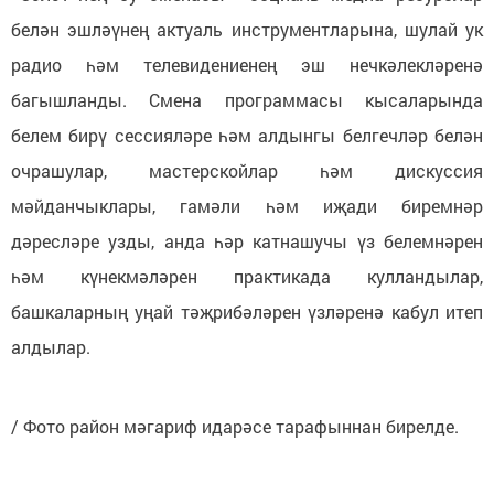
белән эшләүнең актуаль инструментларына, шулай ук
радио һәм телевидениенең эш нечкәлекләренә
багышланды. Смена программасы кысаларында
белем бирү сессияләре һәм алдынгы белгечләр белән
очрашулар, мастерскойлар һәм дискуссия
мәйданчыклары, гамәли һәм иҗади биремнәр
дәресләре узды, анда һәр катнашучы үз белемнәрен
һәм күнекмәләрен практикада кулландылар,
башкаларның уңай тәҗрибәләрен үзләренә кабул итеп
алдылар.
/ Фото район мәгариф идарәсе тарафыннан бирелде.