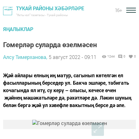
ТУКАЙ РАЙОНЫ ХӘБӘРЛӘРЕ
16+
"Якты юл" газетасы - Тукай районы
ЯҢАЛЫКЛАР
Гомерләр суларда өзелмәсен
Алсу Тимерханова,
5 август 2022 - 09:11
1244
0
0
Җәй айлары елның иң матур, сагынып көтелгән ел
фасылларының берседер ул. Бакча эшләре, табигать
кочагында ял итү, су керү – олысы, кечесе өчен
җәйнең мәшәкатьләре дә, рәхәтләре дә. Ләкин шуның
белән бергә җәй ул хәвефле вакытның берсе дә әле.