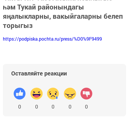
һәм Тукай районындагы
яңалыкларны, вакыйгаларны белеп
торыгыз
https://podpiska.pochta.ru/press/%D0%9F9499
Оставляйте реакции
0
0
0
0
0