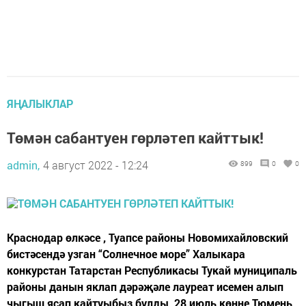
ЯҢАЛЫКЛАР
Төмән сабантуен гөрләтеп кайттык!
admin,
4 август 2022 - 12:24
899
0
0
Краснодар өлкәсе , Туапсе районы Новомихайловский
бистәсендә узган “Солнечное море” Халыкара
конкурстан Татарстан Республикасы Тукай муниципаль
районы данын яклап дәрәҗәле лауреат исемен алып
чыгыш ясап кайтуыбыз булды, 28 июль көнне Тюмень