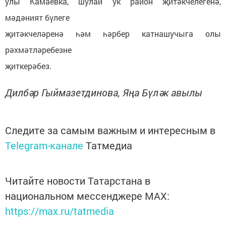
улы Камаевка, шулай ук район җитәкчелегенә,
мәдәният бүлеге
җитәкчеләренә һәм һәрбер катнашучыга олы
рәхмәтләребезне
җиткерәбез.
Дилбәр Гыймазетдинова, Яңа Бүләк авылы
Следите за самым важным и интересным в
Telegram-канале
Татмедиа
Читайте новости Татарстана в
национальном мессенджере MАХ:
https://max.ru/tatmedia