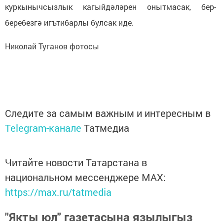
куркынычсызлык кагыйдәләрен онытмасак, бер-
беребезгә игътибарлы булсак иде.
Николай Туганов фотосы
Следите за самым важным и интересным в
Telegram-канале
Татмедиа
Читайте новости Татарстана в
национальном мессенджере MАХ:
https://max.ru/tatmedia
"Якты юл" газетасына язылыгыз