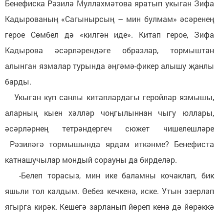
Бенефиска Рәзилә Муллахмәтова яратып укыган Зифа
Кадырованың «Сагынырсың – мин булмам» әсәренең
герое Сөмбел дә «килгән иде». Китап герое, Зифа
Кадырова әсәрләрендәге образлар, тормыштан
алынган язмалар турында әңгәмә-фикер алышу җанлы
барды.
Укыган күп санлы китаплардагы геройлар язмышы,
аларның кыен хәлләр чоңгылыннан чыгу юллары,
әсәрләрнең тетрәндергеч сюжет чишелешләре
Рәзиләгә тормышында ярдәм иткәнме? Бенефиста
катнашучылар мондый сорауны да бирделәр.
-Белеп торасыз, мин ике баламны кочаклап, бик
яшьли тол калдым. Өебез кечкенә, иске. Утын эзерләп
ягырга кирәк. Кешегә зарланып йөреп кенә дә йөрәккә