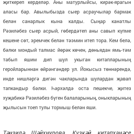
җиткереп керделәр. Аны матурлыйсы, кирәк-ярагын
аласы бар. Авылыбызда сыер асраучылар бармак
белән санарлык кына калды. Сыңар канатлы
Рәзиләбез сыер асрый, гөбердәтеп аны савып күпме
кешене сөт, эремчек белән тәэмин итеп тора. Кем белә,
бәлки мондый талмас йөрәк көчен, дөньядан ямь-тәм
табып яшим дип шул укыган китапларының
геройларыннан өйрәнгәндер ул. Йокысыз төннәрендә,
инде нишләргә дигән чакларында шулардан җавап
тапкандыр бәлки. Һәрхәлдә оста пешекче, җитез
хуҗабикә Рәзиләбез бүген балаларының, оныкларының
җылысын тоеп тулы тормыш белән яши.
Тәнзилә Шәйхнурова, Күзкәй китапханәсе