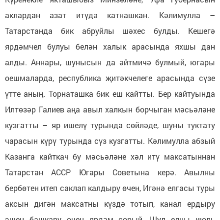
аклардан азат итүдә катнашкан. Кәлимулла –
Татарстанда бик абруйлы шәхес булды. Кешегә
ярдәмчел булуы белән халык арасында яхшы дан
алды. Аннары, шунысын да әйтмичә булмый, югары
оешмаларда, республика җитәкчелеге арасында сүзе
үтте аның. Торнаташка бик еш кайтты. Бер кайтуында
Илтөзәр Галиев аңа авыл халкын борчыган мәсьәләне
кузгатты – яр ишелү турында сөйләде, шуны туктату
чарасын күрү турында сүз кузгатты. Кәлимулла абзый
Казанга кайткач бу мәсьәләне хәл итү максатыннан
Татарстан АССР Югары Советына керә. Авылны
бербөтен итеп саклап калдыру өчен, Игәнә елгасы туры
аксын дигән максатны күздә тотып, канал ердыру
эшен башкару өчен ярдәм сорый. Шул елны июль