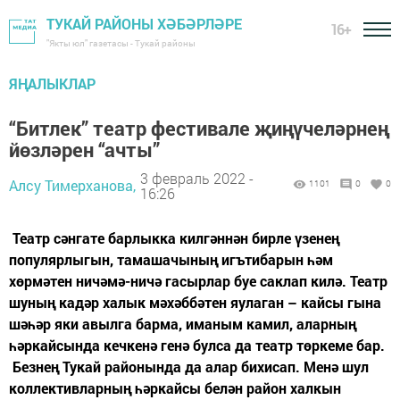
ТУКАЙ РАЙОНЫ ХӘБӘРЛӘРЕ
16+
"Якты юл" газетасы - Тукай районы
ЯҢАЛЫКЛАР
“Битлек” театр фестивале җиңүчеләрнең
йөзләрен “ачты”
3 февраль 2022 -
Алсу Тимерханова,
1101
0
0
16:26
Театр сәнгате барлыкка килгәннән бирле үзенең
популярлыгын, тамашачының игътибарын һәм
хөрмәтен ничәмә-ничә гасырлар буе саклап килә. Театр
шуның кадәр халык мәхәббәтен яулаган – кайсы гына
шәһәр яки авылга барма, иманым камил, аларның
һәркайсында кечкенә генә булса да театр төркеме бар.
Безнең Тукай районында да алар бихисап. Менә шул
коллективларның һәркайсы белән район халкын