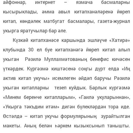
айфоннар, интернет – язмача басмаларны
кысырыклады, әмма авыл китапханәләренә йөреп
китап, көндәлек матбугат басмалары, газета-журнал
укырга яратучылар бар әле.
Күзкәй китапханәсе каршында эшләүче «Хатирә»
клубында 30 ел буе китапханәгә йөреп китап алып
укыган Рәзилә Муллахмәтованың бенефис кичәсен
үткәрдек. Күргәзмә киштәсенә соңгы дүрт елда «Иң
актив китап укучы» исемлеген әйдәп баручы Рәзилә
укыган китапларны тезеп куйдык. Барлык күргәзмә
«Минем беренче китапларым», «Гаилә укуларыннан»,
«Укырга тәкъдим итәм» дигән бүлекләрдән тора иде.
Өстәлдә – китап укучы формулярының зурайтылган
макеты. Аның белән һәркем кызыксынып танышты.