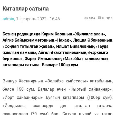
Китаплар сатыла
admin,
1 февраль 2022 - 16:46
1014
0
0
Безнең редакциядә Кәрим Караның «Җиләкле алан»,
Айгиз Баймөхәммәтовның «Нахак», Люция Әблиеваның
«Соңлап тотылган җавап», Илшат Билаловның «Тауда
язылган язмыш», Айгөл Әхмәтгалиеваның «Һәркемгә
бер кояш», Фәрит Имамовның «Мәхәббәт талисманы»
китаплары сатыла. Бәяләре 100әр сум.
Зиннур Хөсниярның «Зөләйха кыйссасы» китабының
бәясе 150 сум. Балалар өчен «Кыргый хайваннар»,
«Йорт хайваннары» буягыч китаплары (100әр сум),
«Йолдызлы сканворд» дип аталган татарча
сканвордлар (70 сум) бар. Сатуда шулай ук татар