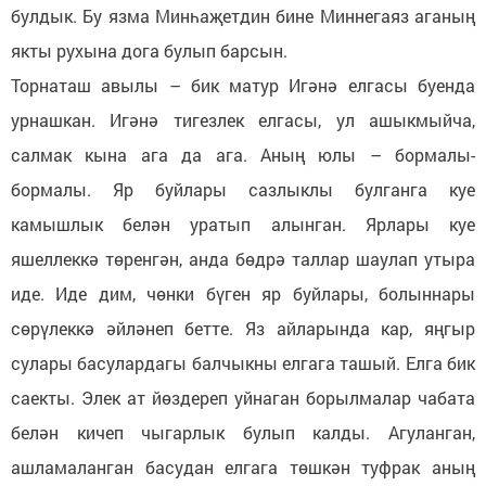
булдык. Бу язма Минһаҗетдин бине Миннегаяз аганың
якты рухына дога булып барсын.
Торнаташ авылы – бик матур Игәнә елгасы буенда
урнашкан. Игәнә тигезлек елгасы, ул ашыкмыйча,
салмак кына ага да ага. Аның юлы – бормалы-
бормалы. Яр буйлары сазлыклы булганга куе
камышлык белән уратып алынган. Ярлары куе
яшеллеккә төренгән, анда бөдрә таллар шаулап утыра
иде. Иде дим, чөнки бүген яр буйлары, болыннары
сөрүлеккә әйләнеп бетте. Яз айларында кар, яңгыр
сулары басулардагы балчыкны елгага ташый. Елга бик
саекты. Элек ат йөздереп уйнаган борылмалар чабата
белән кичеп чыгарлык булып калды. Агуланган,
ашламаланган басудан елгага төшкән туфрак аның