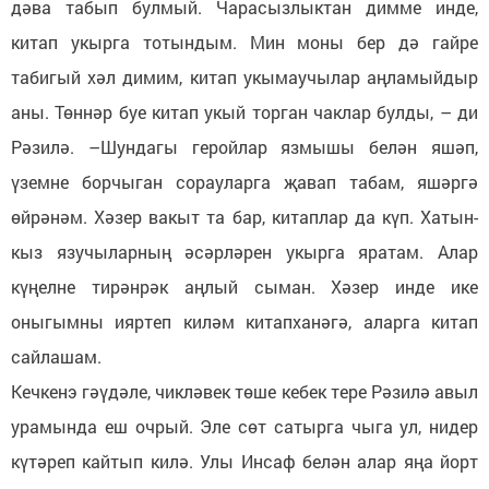
дәва табып булмый. Чарасызлыктан димме инде,
китап укырга тотындым. Мин моны бер дә гайре
табигый хәл димим, китап укымаучылар аңламыйдыр
аны. Төннәр буе китап укый торган чаклар булды, – ди
Рәзилә. –Шундагы геройлар язмышы белән яшәп,
үземне борчыган сорауларга җавап табам, яшәргә
өйрәнәм. Хәзер вакыт та бар, китаплар да күп. Хатын-
кыз язучыларның әсәрләрен укырга яратам. Алар
күңелне тирәнрәк аңлый сыман. Хәзер инде ике
оныгымны ияртеп киләм китапханәгә, аларга китап
сайлашам.
Кечкенэ гәүдәле, чикләвек төше кебек тере Рәзилә авыл
урамында еш очрый. Эле сөт сатырга чыга ул, нидер
күтәреп кайтып килә. Улы Инсаф белән алар яңа йорт