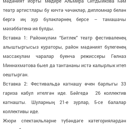
мәдәният йорты мөдире Альмира Ситдыйкова һәм
театр артистлары бу кичтә чәчәкләр, дипломнар белән
бергә иң зур бүләкләрнең берсе – тамашачы
мәхәббәтенә ия булды.
Вставка 1: Районкүләм “Битлек” театр фестиваленең
алыштыргысыз кураторы, район мәдәният бүлегенең
массакүләм чаралар буенча режиссеры Гөлназ
Миннәхмәтова быел да тантананы истә калырлык итеп
оештырган.
Вставка 2: Фестивальдә катнашу өчен барлыгы 33
гариза кабул ителгән иде. Бәйгедә 26 коллектив
катнашты. Шуларның 21-е зурлар, 5-се балалар
коллективы иде.
Жюри спектакльләрне түбәндәге категорияләрдән