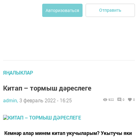
Отправить
Авторизоваться
ЯҢАЛЫКЛАР
Китап – тормыш дәреслеге
admin,
3 февраль 2022 - 16:25
922
0
0
Кемнәр алар минем китап укучыларым? Укытучы яки