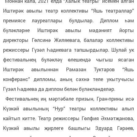
Моннан кала, 2021 елда “Халык театры” исемен алган
Иштирәк авылы театр коллективы “Яшь театраллар”
премиясе лауреатлары булдылар. Диплом һәм
бүләкләрне Иштирәк авылы мәдәният йорты
директоры Гөлсинә Жиляевага, балалар коллективы
режиссеры Гүзәл Һадиевага тапшырдылар. Шулай ук
фестивальнең бүләкләү өлешендә чыгыш ясаган
Иштирәк авылыннан Рамазан Туктаров “Яшь
конферанс” дипломы, аның сәхнә теле укытучысы
Гүзәл Һадиева да диплом белән бүләкләнделәр.
Фестивальнең иң мәртәбәле призын, Гран-прины исә
Күзкәй авылының “Нур” театры коллективы алып
кайтып китте. Театр режиссеры Гөлфия Әхмәтҗанова,
Күзкәй авылы җирлеге башлыгы Эдуард Гәрәев,