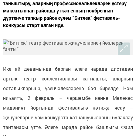
таныштыру, аларның профессиональлекләрен үстерү
максатыннан районда үткән елның ноябреннән
дүртенче тапкыр районкүләм “Битлек” фестиваль-
конкурсы старт алган иде.
Ике ай дәвамында барган әлеге чарада дистәдән
артык театр коллективлары катнашты, аларның
осталыкларына, үзенчәлекләренә бәя бирелде. Һәм
ниһаятъ, 2 февраль – чәршәмбе көнне Мәләкәс
мәдәният йортында фестивальгә нәтиҗә ясау –
җиңүчеләрне һәм конкурста катнашучыларны бүләкләү
тантанасы үтте. Әлеге чарада район башлыгы Фаил