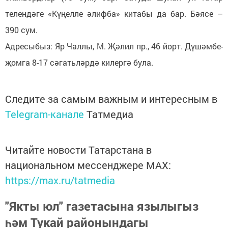
телендәге «Күңелле әлифба» китабы да бар. Бәясе –
390 сум.
Адресыбыз: Яр Чаллы, М. Җәлил пр., 46 йорт. Дүшәмбе-
җомга 8-17 сәгатьләрдә килергә була.
Следите за самым важным и интересным в
Telegram-канале
Татмедиа
Читайте новости Татарстана в
национальном мессенджере MАХ:
https://max.ru/tatmedia
"Якты юл" газетасына язылыгыз
һәм Тукай районындагы