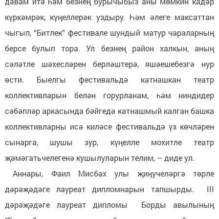
дәвам итә һәм безнең бурычыбыз аны мөмкин кадәр
күркәмрәк, күңеллерәк уздыру. Һәм әлеге максаттан
чыгып, “Битлек” фестивале шундый матур чараларның
берсе булып тора. Ул безнең район халкын, аның
сәләтле шәхесләрен берләштерә, яшәешебезгә нур
өсти. Быелгы фестивальдә катнашкан театр
коллективларын белән горурланам, һәм ниндидер
сәбәпләр аркасында бәйгедә катнашмый калган башка
коллективларны исә киләсе фестивальдә үз көчләрен
сынарга, шушы зур, күңелле мохитле театр
җәмәгатьчелегенә кушылуларын телим, – диде ул.
Аннары, Фаил Мисбах улы җиңүчеләргә төрле
дәрәҗәдәге лауреат дипломнарын тапшырды. III
дәрәҗәдәге лауреат дипломы Борды авылының