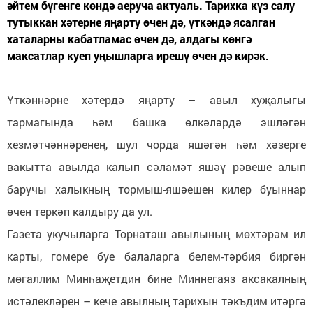
әйтем бүгенге көндә аеруча актуаль. Тарихка күз салу
тутыккан хәтерне яңарту өчен дә, үткәндә ясалган
хаталарны кабатламас өчен дә, алдагы көнгә
максатлар куеп уңышларга ирешү өчен дә кирәк.
Үткәннәрне хәтердә яңарту – авыл хуҗалыгы
тармагында һәм башка өлкәләрдә эшләгән
хезмәтчәннәренең, шул чорда яшәгән һәм хәзерге
вакытта авылда калып сәламәт яшәү рәвеше алып
баручы халыкның тормыш-яшәешен килер буыннар
өчен теркәп калдыру да ул.
Газета укучыларга Торнаташ авылының мөхтәрәм ил
карты, гомере буе балаларга белем-тәрбия биргән
мөгаллим Минһаҗетдин бине Миннегаяз аксакалның
истәлекләрен – кече авылның тарихын тәкъдим итәргә