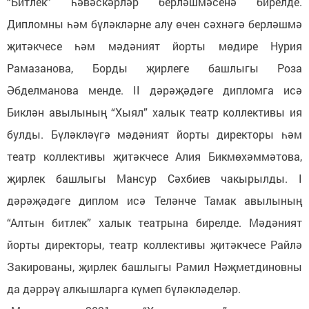
“Битлек” һәвәскәрләр берләшмәсенә бирелде.
Дипломны һәм бүләкләрне алу өчен сәхнәгә берләшмә
җитәкчесе һәм мәдәният йорты мөдире Нурия
Рамазанова, Борды җирлеге башлыгы Роза
Әбделманова менде. II дәрәҗәдәге дипломга исә
Биклән авылының “Хыял” халык театр коллективы ия
булды. Бүләкләүгә мәдәният йорты директоры һәм
театр коллективы җитәкчесе Алия Бикмөхәммәтова,
җирлек башлыгы Мансур Сәхбиев чакырылды. I
дәрәҗәдәге диплом исә Теләнче Тамак авылының
“Алтын битлек” халык театрына бирелде. Мәдәният
йорты директоры, театр коллективы җитәкчесе Райлә
Закированы, җирлек башлыгы Рамил Нәҗметдиновны
да дәррәү алкышларга күмеп бүләкләделәр.