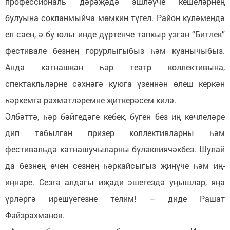
профессиональ дәрәҗәдә эшләүче кешеләрнең
булуына сокланмыйча мөмкин түгел. Район күләмендә
ел саен, ә бу юлы инде дүртенче тапкыр узган “Битлек”
фестивале безнең горурлыгыбыз һәм куанычыбыз.
Анда катнашкан һәр театр коллективына,
спектакльләрне сәхнәгә куюга үзеннән өлеш керкән
һәркемгә рәхмәтләремне җиткерәсем килә.
Әлбәттә, һәр бәйгедәге кебек, бүген без иң көчлеләре
дип табылган призер коллективларны һәм
фестивальдә катнашучыларны бүләклиячәкбез. Шулай
да безнең өчен сезнең һәркайсыгыз җиңүче һәм иң-
иңнәре. Сезгә алдагы иҗади эшегездә уңышлар, яңа
үрләргә ирешүегезне телим! – диде Рашат
Фәйзрахманов.