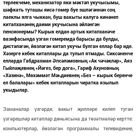
терлекчеме, механизатор яки мәктәп укучысымы,
шәфкать туташы яисә гомер буе эшләгәннән соң
лаеклы ялга чыккан, буш вакыты калуга кинәнеп
китапханәнең даими укучысына әйләнгән
пенсионермы? Кырык елдан артык китапханәче
вазифасында узган гомеремдә барысы да булды,
дистәләгән, йөзләгән китап укучы булган еллар бар иде.
Хәзерге кебек китаплары да тулып ятмады. Сиксәненче
елларда Габдрахман Әпсәләмовның «Ак чәчәкләр», Аяз
Гыйләҗевнең «Йәгез, бер дога», Гариф Ахуновның
«Хәзинә», Мөхәммәт Мәһдиевнең «Без – кырык беренче
ел балалары» кебек китапларын чиратка язылып
укыдылар.
Заманалар үзгәрде, вакыт җилләре килеп туган
үзгәрешләр китаплар дөньясына да төзәтмәләр кертте:
компьютерлар, йөзләгән программалы телевидение,