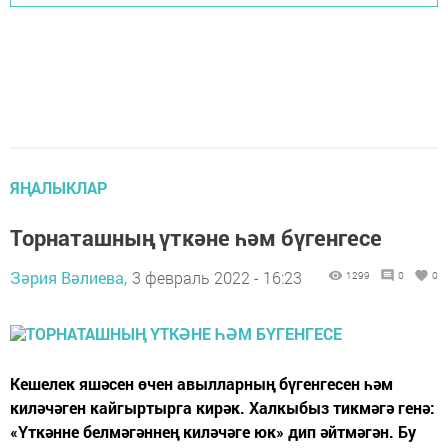
ЯҢАЛЫКЛАР
Торнаташның үткәне һәм бүгенгесе
Зәрия Вәлиева,
3 февраль 2022 - 16:23
1299
0
0
Кешелек яшәсен өчен авылларның бүгенгесен һәм
киләчәген кайгыртырга кирәк. Халкыбыз тикмәгә генә:
«Үткәнне белмәгәннең киләчәге юк» дип әйтмәгән. Бу