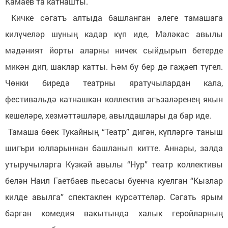
Камаев та катнашты.
Кичке сәгатъ алтыда башланган әлеге тамашага
килүчеләр шуның кадәр күп иде, Мәләкәс авылы
мәдәният йорты аларны ничек сыйдырып бетерде
микән дип, шаклар катты. Һәм бу бер дә гаҗәеп түгел.
Чөнки биредә театрны яратучылардан кала,
фестивальдә катнашкан коллектив әгъзаләренең якын
кешеләре, хезмәттәшләре, авылдашлары да бар иде.
Тамаша бөек Тукайның “Театр” дигән, күпләргә таныш
шигъри юлларыннан башланып китте. Аннары, залда
утыручыларга Күзкәй авылы “Нур” театр коллективы
белән Наил Гаетбаев пьесасы буенча куелган “Кызлар
килде авылга” спектаклен күрсәттеләр. Сәгать ярым
барган комедия вакытында халык геройларның