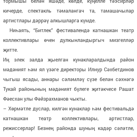
тормышы белән яшәде, көлде, күңелле тәэсирләр
кичерде, спектакль тәмалангач та, тамашачылар
артистлары дәррәү алкышларга күмде.
Ниһаять, “Битлек” фестивалендә катнашкан театр
коллективлары өчен дулкынландыргыч мизгелләр
җитте.
Иң элек залда җыелган кунакларалдында район
мәдәният һәм ял үзәге директоры Илнур Сәхбетдинов
чыгыш ясады, аннары сәләмләү сүзе белән сәхнәгә
Тукай районының мәдәният бүлеге җитәкчесе Рашат
Фәесхан улы Фәйзрахманов чыкты.
– Хөрмәтле дуслар, килгән кунаклар һәм фестивальдә
катнашкан театр коллективлары, артистлар,
режиссерлар! Безнең районда шуның кадәр сәләтле,