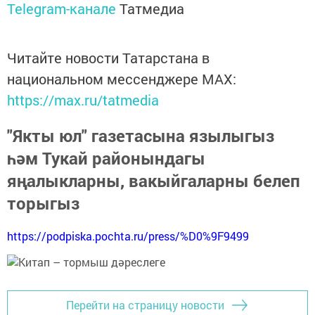
Telegram-канале
Татмедиа
Читайте новости Татарстана в
национальном мессенджере MАХ:
https://max.ru/tatmedia
"Якты юл" газетасына язылыгыз
һәм Тукай районындагы
яңалыкларны, вакыйгаларны белеп
торыгыз
https://podpiska.pochta.ru/press/%D0%9F9499
Перейти на страницу новости