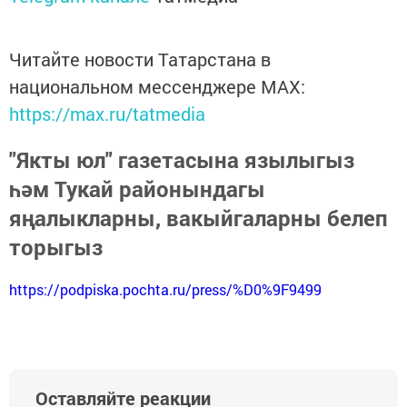
Читайте новости Татарстана в
национальном мессенджере MАХ:
https://max.ru/tatmedia
"Якты юл" газетасына язылыгыз
һәм Тукай районындагы
яңалыкларны, вакыйгаларны белеп
торыгыз
https://podpiska.pochta.ru/press/%D0%9F9499
Оставляйте реакции