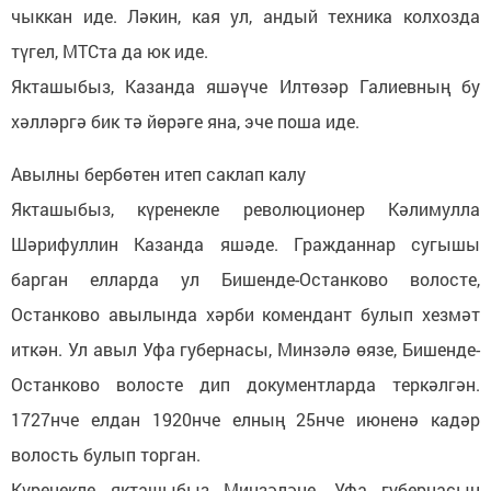
чыккан иде. Ләкин, кая ул, андый техника колхозда
түгел, МТСта да юк иде.
Якташыбыз, Казанда яшәүче Илтөзәр Галиевның бу
хәлләргә бик тә йөрәге яна, эче поша иде.
Авылны бербөтен итеп саклап калу
Якташыбыз, күренекле революционер Кәлимулла
Шәрифуллин Казанда яшәде. Гражданнар сугышы
барган елларда ул Бишенде-Останково волосте,
Останково авылында хәрби комендант булып хезмәт
иткән. Ул авыл Уфа губернасы, Минзәлә өязе, Бишенде-
Останково волосте дип документларда теркәлгән.
1727нче елдан 1920нче елның 25нче июненә кадәр
волость булып торган.
Күренекле якташыбыз Минзәләне, Уфа губернасын