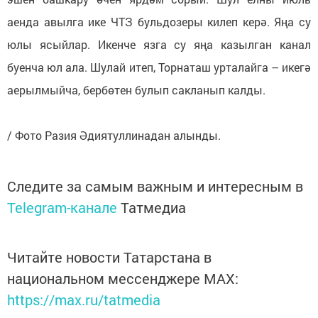
аенда авылга ике ЧТЗ бульдозеры килеп керә. Яңа су
юлы ясыйлар. Икенче язга су яңа казылган канал
буенча юл ала. Шулай итеп, Торнаташ урталайга – икегә
аерылмыйча, бербөтен булып сакланып калды.
/ Фото Разия Әдиятуллинадан алынды.
Следите за самым важным и интересным в
Telegram-канале
Татмедиа
Читайте новости Татарстана в
национальном мессенджере MАХ:
https://max.ru/tatmedia