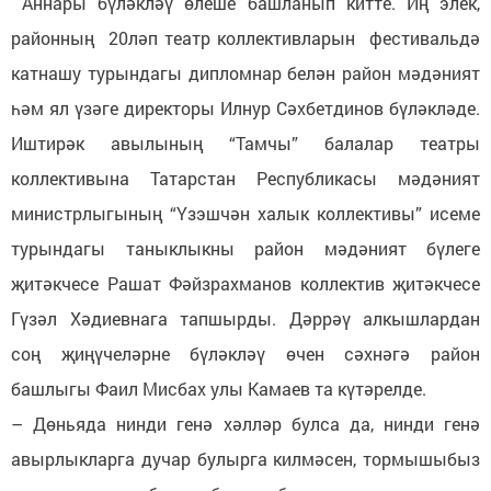
Аннары бүләкләү өлеше башланып китте. Иң элек,
районның 20ләп театр коллективларын фестивальдә
катнашу турындагы дипломнар белән район мәдәният
һәм ял үзәге директоры Илнур Сәхбетдинов бүләкләде.
Иштирәк авылының “Тамчы” балалар театры
коллективына Татарстан Республикасы мәдәният
министрлыгының “Үзэшчән халык коллективы” исеме
турындагы таныклыкны район мәдәният бүлеге
җитәкчесе Рашат Фәйзрахманов коллектив җитәкчесе
Гүзәл Хәдиевнага тапшырды. Дәррәү алкышлардан
соң җиңүчеләрне бүләкләү өчен сәхнәгә район
башлыгы Фаил Мисбах улы Камаев та күтәрелде.
– Дөньяда нинди генә хәлләр булса да, нинди генә
авырлыкларга дучар булырга килмәсен, тормышыбыз