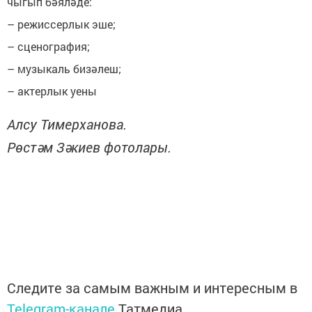
чыгып бәяләде:
– режиссерлык эше;
– сценография;
– музыкаль бизәлеш;
– актерлык уены
Алсу Тимерханова.
Рөстәм Зәкиев фотолары.
Следите за самым важным и интересным в
Telegram-канале
Татмедиа