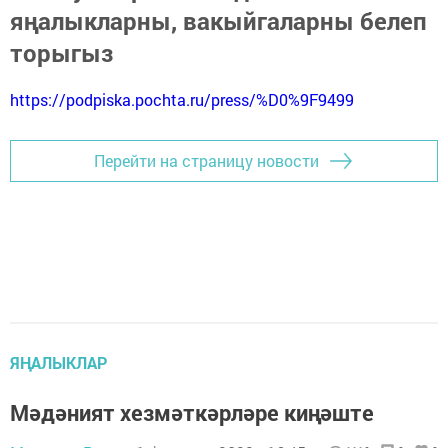
яңалыкларны, вакыйгаларны белеп
торыгыз
https://podpiska.pochta.ru/press/%D0%9F9499
Перейти на страницу новости
ЯҢАЛЫКЛАР
Мәдәният хезмәткәрләре киңәште