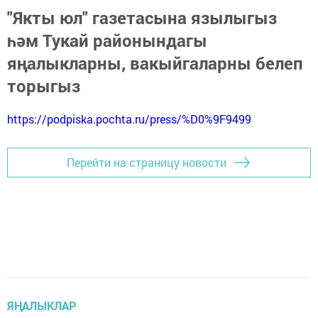
"Якты юл" газетасына язылыгыз
һәм Тукай районындагы
яңалыкларны, вакыйгаларны белеп
торыгыз
https://podpiska.pochta.ru/press/%D0%9F9499
Перейти на страницу новости
ЯҢАЛЫКЛАР