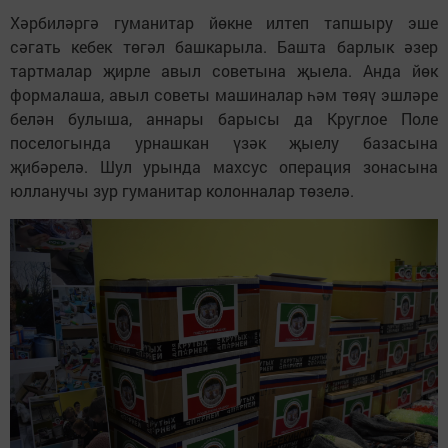
Хәрбиләргә гуманитар йөкне илтеп тапшыру эше
сәгать кебек төгәл башкарыла. Башта барлык әзер
тартмалар җирле авыл советына җыела. Анда йөк
формалаша, авыл советы машиналар һәм төяү эшләре
белән булыша, аннары барысы да Круглое Поле
поселогында урнашкан үзәк җыелу базасына
җибәрелә. Шул урында махсус операция зонасына
юлланучы зур гуманитар колонналар төзелә.