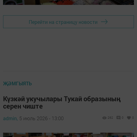
Перейти на страницу новости
ҖӘМГЫЯТЬ
Күзкәй укучылары Тукай образының
серен чиште
admin,
5 июль 2026 - 13:00
262
0
0