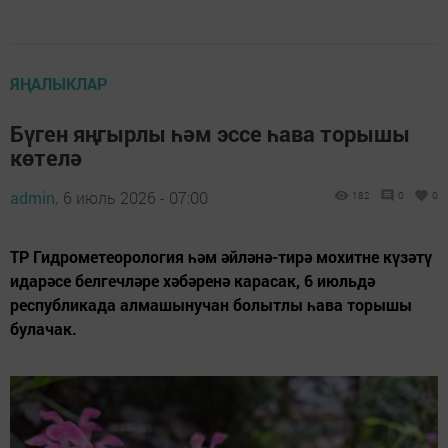
ЯҢАЛЫКЛАР
Бүген яңгырлы һәм эссе һава торышы
көтелә
admin,
6 июль 2026 - 07:00
182
0
0
ТР Гидрометеорология һәм әйләнә-тирә мохитне күзәтү
идарәсе белгечләре хәбәренә карасак, 6 июльдә
республикада алмашынучан болытлы һава торышы
булачак.