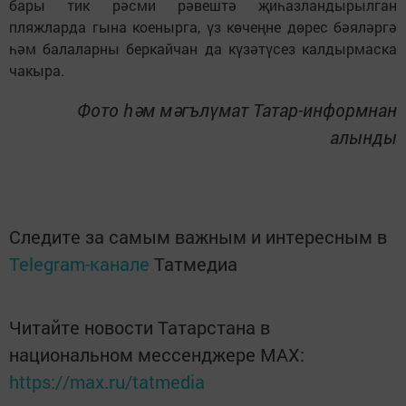
бары тик рәсми рәвештә җиһазландырылган
пляжларда гына коенырга, үз көчеңне дөрес бәяләргә
һәм балаларны беркайчан да күзәтүсез калдырмаска
чакыра.
Фото һәм мәгълүмат Татар-информнан
алынды
Следите за самым важным и интересным в
Telegram-канале
Татмедиа
Читайте новости Татарстана в
национальном мессенджере MАХ:
https://max.ru/tatmedia