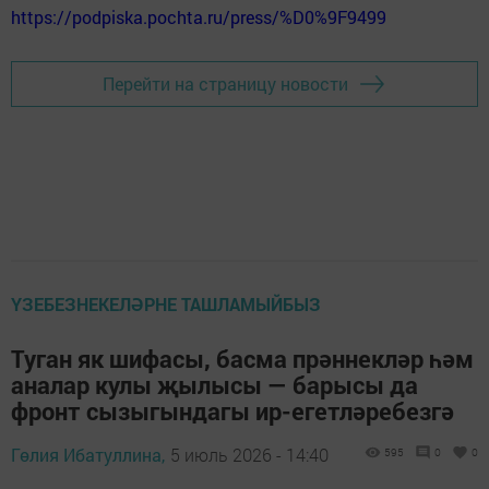
https://podpiska.pochta.ru/press/%D0%9F9499
Перейти на страницу новости
ҮЗЕБЕЗНЕКЕЛӘРНЕ ТАШЛАМЫЙБЫЗ
Туган як шифасы, басма прәннекләр һәм
аналар кулы җылысы — барысы да
фронт сызыгындагы ир-егетләребезгә
Гөлия Ибатуллина,
5 июль 2026 - 14:40
595
0
0