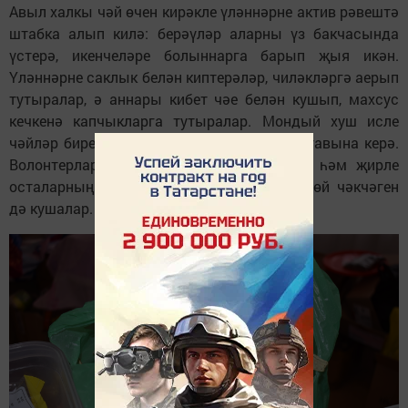
Авыл халкы чәй өчен кирәкле үләннәрне актив рәвештә
штабка алып килә: берәүләр аларны үз бакчасында
үстерә, икенчеләре болыннарга барып җыя икән.
Үләннәрне саклык белән киптерәләр, чиләкләргә аерып
тутыралар, ә аннары кибет чәе белән кушып, махсус
кечкенә капчыкларга тутыралар. Мондый хуш исле
чәйләр биредәге «татлы җыелмалар» составына керә.
Волонтерлар бу җыелмаларга конфетлар һәм җирле
осталарның яратып пешергән традицион өй чәкчәген
дә кушалар.