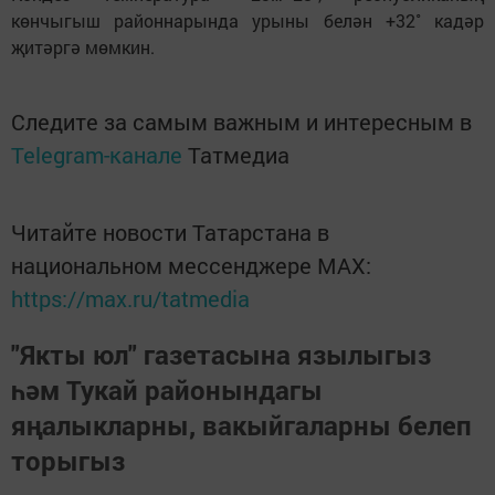
көнчыгыш районнарында урыны белән +32˚ кадәр
җитәргә мөмкин.
Следите за самым важным и интересным в
Telegram-канале
Татмедиа
Читайте новости Татарстана в
национальном мессенджере MАХ:
https://max.ru/tatmedia
"Якты юл" газетасына язылыгыз
һәм Тукай районындагы
яңалыкларны, вакыйгаларны белеп
торыгыз