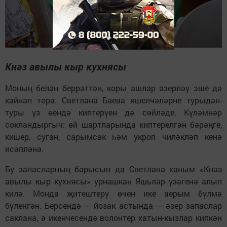
Кнәз авылы кыр кухнясы
Моның белән беррәттән, коры ашлар әзерләү эше дә
кайнап тора. Светлана Баева яшелчәләрне турыдан-
туры үз өендә киптерүен дә сөйләде. Күләмнәр
сокландыргыч: өй шартларында киптерелгән бәрәңге,
кишер, суган, сарымсак һәм укроп чиләкләп кенә
исәпләнә.
Бу запасларның барысын да Светлана ханым «Кнәз
авылы кыр кухнясы» урнашкан Яшьләр үзәгенә алып
килә. Монда җитештерү өчен ике аерым бүлмә
бүленгән. Берсендә — йозак астында — әзер запаслар
саклана, ә икенчесендә волонтер хатын-кызлар кипкән