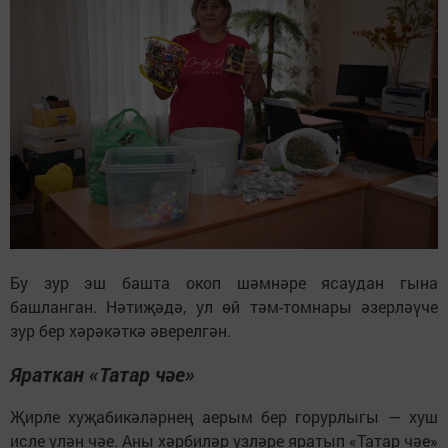
Бу зур эш башта окоп шәмнәре ясаудан гына
башланган. Нәтиҗәдә, ул өй тәм-томнары әзерләүче
зур бер хәрәкәткә әверелгән.
Яраткан «Татар чәе»
Җирле хуҗабикәләрнең аерым бер горурлыгы — хуш
исле үлән чәе. Аны хәрбиләр үзләре яратып «Татар чәе»