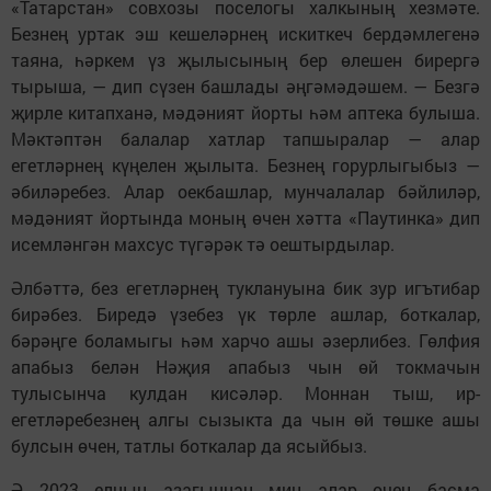
«Татарстан» совхозы поселогы халкының хезмәте.
Безнең уртак эш кешеләрнең искиткеч бердәмлегенә
таяна, һәркем үз җылысының бер өлешен бирергә
тырыша, — дип сүзен башлады әңгәмәдәшем. — Безгә
җирле китапханә, мәдәният йорты һәм аптека булыша.
Мәктәптән балалар хатлар тапшыралар — алар
егетләрнең күңелен җылыта. Безнең горурлыгыбыз —
әбиләребез. Алар оекбашлар, мунчалалар бәйлиләр,
мәдәният йортында моның өчен хәтта «Паутинка» дип
исемләнгән махсус түгәрәк тә оештырдылар.
Әлбәттә, без егетләрнең туклануына бик зур игътибар
бирәбез. Биредә үзебез үк төрле ашлар, боткалар,
бәрәңге боламыгы һәм харчо ашы әзерлибез. Гөлфия
апабыз белән Нәҗия апабыз чын өй токмачын
тулысынча кулдан кисәләр. Моннан тыш, ир-
егетләребезнең алгы сызыкта да чын өй төшке ашы
булсын өчен, татлы боткалар да ясыйбыз.
Ә 2023 елның азагыннан мин алар өчен басма