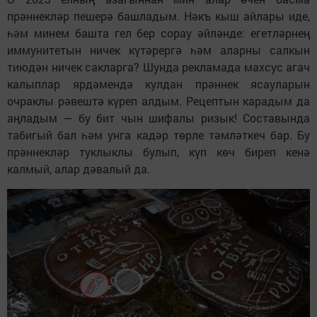
прәннекләр пешерә башладым. Нәкъ кыш айлары иде,
һәм минем башта гел бер сорау әйләнде: егетләрнең
иммунитетын ничек күтәрергә һәм аларны салкын
тиюдән ничек сакларга? Шунда рекламада махсус агач
калыплар ярдәмендә кулдан прәннек ясауларын
очраклы рәвештә күреп алдым. Рецептын карадым да
аңладым — бу бит чын шифалы ризык! Составында
табигый бал һәм унга кадәр төрле тәмләткеч бар. Бу
прәннекләр туклыклы булып, күп көч биреп кенә
калмый, алар дәвалый да.