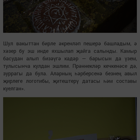
Шул вакыттан бирле әкренләп пешерә башладым, ә
хәзер бу эш инде яхшылап җайга салынды. Камыр
басудан алып бизәүгә кадәр — барысын да үзем,
тулысынча кулдан эшлим. Прәннекләр кечкенәсе дә,
зуррагы да була. Аларның һәрберсенә безнең авыл
җирлеге логотибы, җитештерү датасы һәм составы
куелган».