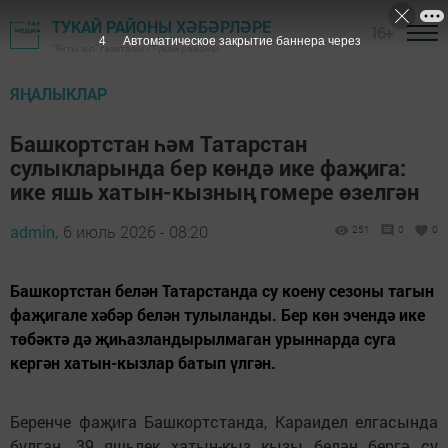
ТУКАЙ РАЙОНЫ ХӘБӘРЛӘРЕ
16+
2
Автоматическое закрытие баннера через
"Якты юл" газетасы - Тукай районы
ЯҢАЛЫКЛАР
Башкортстан һәм Татарстан
сулыкларында бер көндә ике фаҗига:
ике яшь хатын-кызның гомере өзелгән
admin,
6 июль 2026 - 08:20
251
0
0
Башкортстан белән Татарстанда су коену сезоны тагын
фаҗигале хәбәр белән тулыланды. Бер көн эчендә ике
төбәктә дә җиһазландырылмаган урыннарда суга
кергән хатын-кызлар батып үлгән.
Беренче фаҗига Башкортстанда, Караидел елгасында
булган. 39 яшьлек хатын-кыз кызы белән бергә су