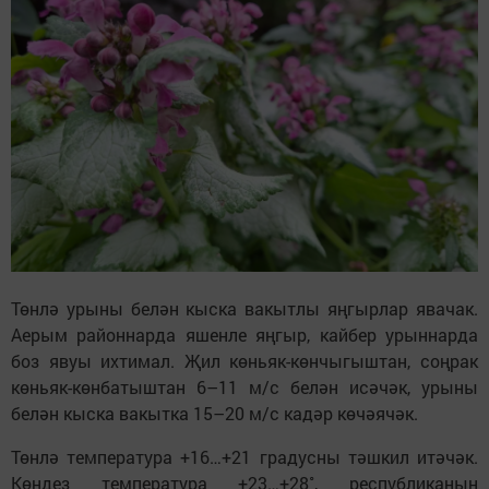
Төнлә урыны белән кыска вакытлы яңгырлар явачак.
Аерым районнарда яшенле яңгыр, кайбер урыннарда
боз явуы ихтимал. Җил көньяк-көнчыгыштан, соңрак
көньяк-көнбатыштан 6–11 м/с белән исәчәк, урыны
белән кыска вакытка 15–20 м/с кадәр көчәячәк.
Төнлә температура +16…+21 градусны тәшкил итәчәк.
Көндез температура +23…+28˚, республиканың