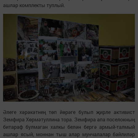
ашлар комплекты туплый.
Әлеге хәрәкәтнең төп йөрәге булып җирле активист
Земфира Хөрмәтуллина тора. Земфира апа поселокның
битараф булмаган халкы белән бергә армый-талмый
ашлар ясый, моннан тыш алар мунчалалар бәйлиләр