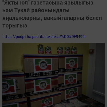
"Якты юл" газетасына язылыгыз
һәм Тукай районындагы
яңалыкларны, вакыйгаларны белеп
торыгыз
https://podpiska.pochta.ru/press/%D0%9F9499