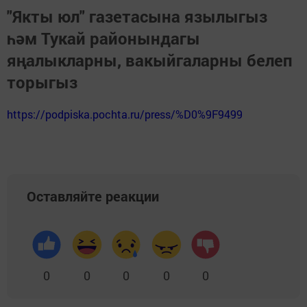
"Якты юл" газетасына язылыгыз
һәм Тукай районындагы
яңалыкларны, вакыйгаларны белеп
торыгыз
https://podpiska.pochta.ru/press/%D0%9F9499
Оставляйте реакции
0
0
0
0
0