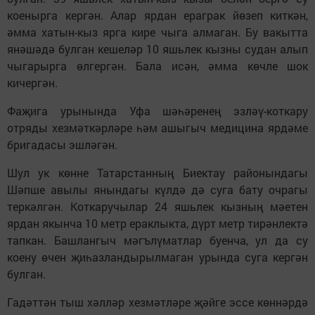
коенырга кергән. Алар ярдан ераграк йөзеп киткән,
әмма хатын-кыз ярга кире чыга алмаган. Бу вакытта
янәшәдә булган кешеләр 10 яшьлек кызны судан алып
чыгарырга өлгергән. Бала исән, әмма көчле шок
кичергән.
Фаҗига урынында Уфа шәһәренең эзләү-коткару
отряды хезмәткәрләре һәм ашыгыч медицина ярдәме
бригадасы эшләгән.
Шул ук көнне Татарстанның Биектау районындагы
Шәпше авылы янындагы күлдә дә суга бату очрагы
теркәлгән. Коткаручылар 24 яшьлек кызның мәетен
ярдан якынча 10 метр ераклыкта, дүрт метр тирәнлектә
тапкан. Башлангыч мәгълүматлар буенча, ул да су
коену өчен җиһазландырылмаган урында суга кергән
булган.
Гадәттән тыш хәлләр хезмәтләре җәйге эссе көннәрдә