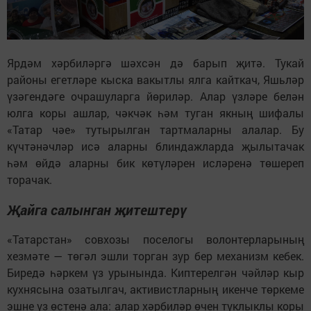
Ярдәм хәрбиләргә шәхсән дә барып җитә. Тукай
районы егетләре кыска вакытлы ялга кайткач, Яшьләр
үзәгендәге очрашуларга йөриләр. Алар үзләре белән
юлга коры ашлар, чәкчәк һәм туган якның шифалы
«Татар чәе» тутырылган тартмаларны алалар. Бу
күчтәнәчләр исә аларны блиндажларда җылытачак
һәм өйдә аларны бик көтүләрен исләренә төшереп
торачак.
Җайга салынган җитештерү
«Татарстан» совхозы поселогы волонтерларының
хезмәте — төгәл эшли торган зур бер механизм кебек.
Биредә һәркем үз урынында. Киптерелгән чәйләр кыр
кухнясына озатылгач, активистларның икенче төркеме
эшне үз өстенә ала: алар хәрбиләр өчен туклыклы коры