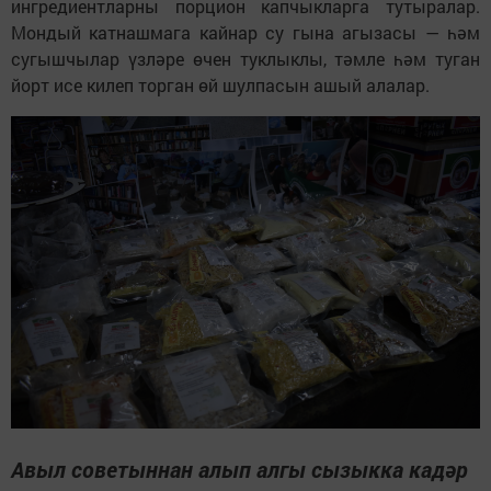
ингредиентларны порцион капчыкларга тутыралар.
Мондый катнашмага кайнар су гына агызасы — һәм
сугышчылар үзләре өчен туклыклы, тәмле һәм туган
йорт исе килеп торган өй шулпасын ашый алалар.
Авыл советыннан алып алгы сызыкка кадәр