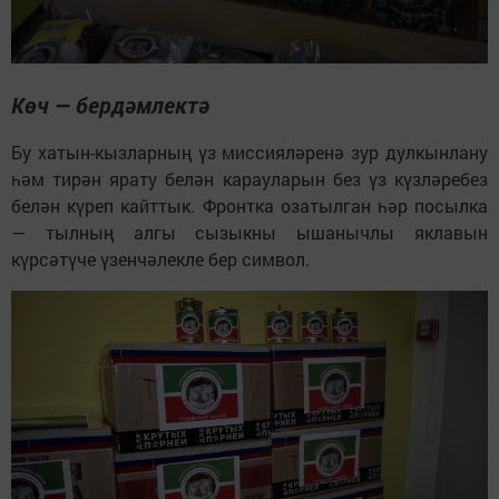
Көч — бердәмлектә
Бу хатын-кызларның үз миссияләренә зур дулкынлану
һәм тирән ярату белән карауларын без үз күзләребез
белән күреп кайттык. Фронтка озатылган һәр посылка
— тылның алгы сызыкны ышанычлы яклавын
күрсәтүче үзенчәлекле бер символ.