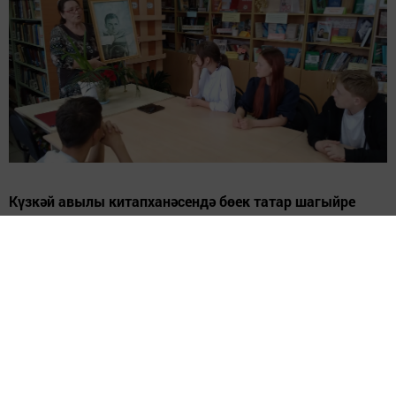
Күзкәй авылы китапханәсендә бөек татар шагыйре
Габдулла Тукайның тууына 140 ел тулуга багышланган
«Бер портрет тарихы» исемле очрашу узды. Чарада
укучылар рәссам Ефим Симбиринның «Шагыйрь Г.
Тукай» картинасы аша әдипнең иҗади илһам халәтен
һәм катлаулы тормыш юлын өйрәнделәр.
Очрашу барышында балалар игътибарына тәкъдим
ителгән портрет тирән фикер алышу уятты. Рәссам