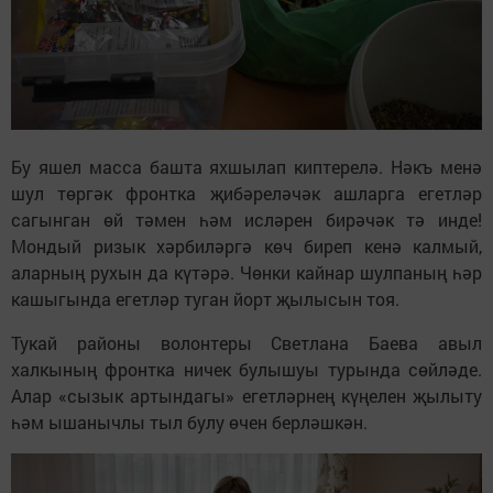
Бу яшел масса башта яхшылап киптерелә. Нәкъ менә
шул төргәк фронтка җибәреләчәк ашларга егетләр
сагынган өй тәмен һәм исләрен бирәчәк тә инде!
Мондый ризык хәрбиләргә көч биреп кенә калмый,
аларның рухын да күтәрә. Чөнки кайнар шулпаның һәр
кашыгында егетләр туган йорт җылысын тоя.
Тукай районы волонтеры Светлана Баева авыл
халкының фронтка ничек булышуы турында сөйләде.
Алар «сызык артындагы» егетләрнең күңелен җылыту
һәм ышанычлы тыл булу өчен берләшкән.