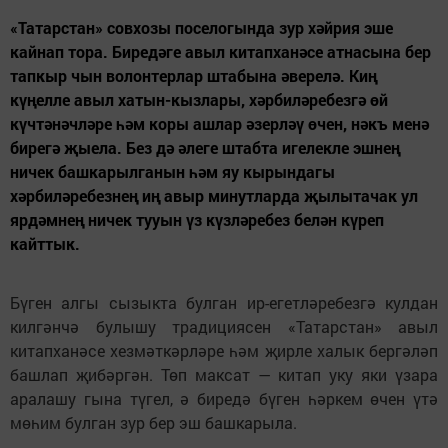
«Татарстан» совхозы поселогында зур хәйрия эше
кайнап тора. Биредәге авыл китапханәсе атнасына бер
тапкыр чын волонтерлар штабына әверелә. Киң
күңелле авыл хатын-кызлары, хәрбиләребезгә өй
күчтәнәчләре һәм коры ашлар әзерләү өчен, нәкъ менә
бирегә җыела. Без дә әлеге штабта игелекле эшнең
ничек башкарылганын һәм яу кырындагы
хәрбиләребезнең иң авыр минутларда җылытачак ул
ярдәмнең ничек тууын үз күзләребез белән күреп
кайттык.
Бүген алгы сызыкта булган ир-егетләребезгә кулдан
килгәнчә булышу традициясен «Татарстан» авыл
китапханәсе хезмәткәрләре һәм җирле халык бергәләп
башлап җибәргән. Төп максат — китап уку яки үзара
аралашу гына түгел, ә биредә бүген һәркем өчен үтә
мөһим булган зур бер эш башкарыла.