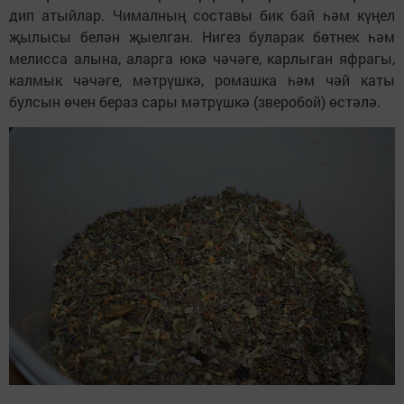
дип атыйлар. Чималның составы бик бай һәм күңел
җылысы белән җыелган. Нигез буларак бөтнек һәм
мелисса алына, аларга юкә чәчәге, карлыган яфрагы,
калмык чәчәге, мәтрүшкә, ромашка һәм чәй каты
булсын өчен бераз сары мәтрүшкә (зверобой) өстәлә.