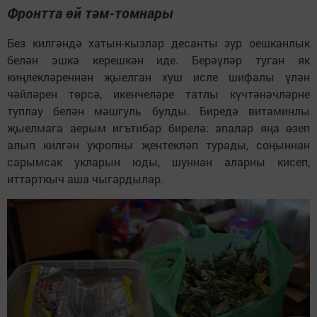
Фронтта өй тәм-томнары
Без килгәндә хатын-кызлар десанты зур оешканлык
белән эшкә керешкән иде. Берәүләр туган як
киңлекләреннән җыелган хуш исле шифалы үлән
чәйләрен төрсә, икенчеләре татлы күчтәнәчләрне
туплау белән мәшгуль булды. Биредә витаминлы
җыелмага аерым игътибар бирелә: апалар яңа өзеп
алып килгән укропны җентекләп турады, соңыннан
сарымсак укларын юды, шуннан аларны кисеп,
иттарткыч аша чыгардылар.