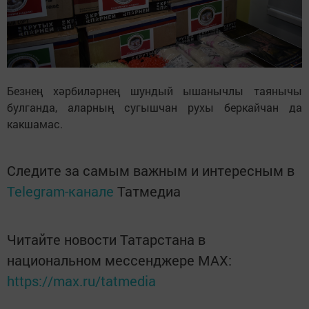
Безнең хәрбиләрнең шундый ышанычлы таянычы
булганда, аларның сугышчан рухы беркайчан да
какшамас.
Следите за самым важным и интересным в
Telegram-канале
Татмедиа
Читайте новости Татарстана в
национальном мессенджере MАХ:
https://max.ru/tatmedia