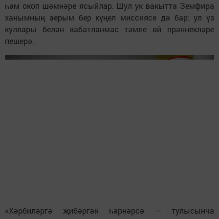
һәм окоп шәмнәре ясыйлар. Шул ук вакытта Земфира
ханымның аерым бер күңел миссиясе дә бар: ул үз
куллары белән кабатланмас тәмле өй прәннекләре
пешерә.
«Хәрбиләргә җибәргән һәрнәрсә — тулысынча