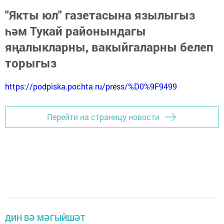
"Якты юл" газетасына язылыгыз
һәм Тукай районындагы
яңалыкларны, вакыйгаларны белеп
торыгыз
https://podpiska.pochta.ru/press/%D0%9F9499
Перейти на страницу новости
ДИН ВӘ МӘГЫЙШӘТ