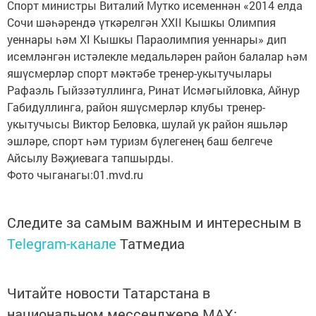
Спорт министры Виталий Мутко исеменнән «2014 елда
Сочи шәһәрендә үткәрелгән XXII Кышкы Олимпия
уеннары һәм XI Кышкы Параолимпия уеннары» дип
исемләнгән истәлекле медальләрен район балалар һәм
яшүсмерләр спорт мәктәбе тренер-укытучылары
Рафаэль Гыйззәтуллинга, Ринат Исмәгыйловка, Айнур
Габидуллинга, район яшүсмерләр клубы тренер-
укытучысы Виктор Беловка, шулай ук район яшьләр
эшләре, спорт һәм туризм бүлегенең баш белгече
Айсылу Вәҗиевага тапшырды.
Фото чыганагы:01.mvd.ru
Следите за самым важным и интересным в
Telegram-канале
Татмедиа
Читайте новости Татарстана в
национальном мессенджере MАХ: