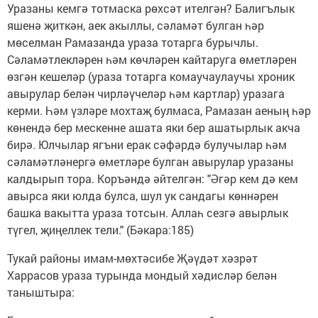
Уразаны кемгә тотмаска рөхсәт ителгән? Балигълык
яшенә җиткән, аек акыллы, сәламәт булган һәр
мөселман Рамазанда ураза тотарга бурычлы.
Сәламәтлекләрен һәм көчләрен кайтаруга өметләрен
өзгән кешеләр (ураза тотарга комаучаулаучы хроник
авырулар белән чирләүчеләр һәм картлар) уразага
керми. Һәм үзләре мохтаҗ булмаса, Рамазан аеның һәр
көнендә бер мескенне ашата яки бер ашатырлык акча
бирә. Юлчылар ягъни ерак сәфәрдә булучылар һәм
сәламәтләнергә өметләре булган авырулар уразаны
калдырып тора. Коръәндә әйтелгән: "Әгәр кем дә кем
авырса яки юлда булса, шул ук сандагы көннәрен
башка вакытта ураза тотсын. Аллаһ сезгә авырлык
түгел, җиңеллек тели." (Бәкара:185)
Тукай районы имам-мөхтәсибе Җәүдәт хәзрәт
Харрасов ураза турында мондый хәдисләр белән
таныштыра: