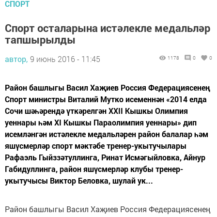
СПОРТ
Спорт осталарына истәлекле медальләр
тапшырылды
автор,
9 июнь 2016 - 11:45
1178
0
0
Район башлыгы Васил Хаҗиев Россия Федерациясенең
Спорт министры Виталий Мутко исеменнән «2014 елда
Сочи шәһәрендә үткәрелгән XXII Кышкы Олимпия
уеннары һәм XI Кышкы Параолимпия уеннары» дип
исемләнгән истәлекле медальләрен район балалар һәм
яшүсмерләр спорт мәктәбе тренер-укытучылары
Рафаэль Гыйззәтуллинга, Ринат Исмәгыйловка, Айнур
Габидуллинга, район яшүсмерләр клубы тренер-
укытучысы Виктор Беловка, шулай ук...
Район башлыгы Васил Хаҗиев Россия Федерациясенең