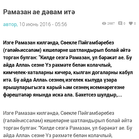
Рамазан ае дәвам итә
автор,
10 июнь 2016 - 05:56
2687
0
0
Изге Рамазан килгәндә, Сөекле Пәйгамбәребез
(гәләйһиссәләм) кешеләрне шатландырып болай әйтә
торган булган: "Килде сезгә Рамазан, ул бәрәкәт ае. Бу
айда Аллаһ сезне Үз рәхмәте белән колачлый,
кимчелек-хаталарны кичерә, кылган догаларны кабул
итә. Бу айда Аллаһ сезнең изгелек кылуда үзара
ярышуларыгызга карый һәм сезнең исемнәрегезне
фәрештәләр янында искә ала. Бәхетсез шулдыр,...
Изге Рамазан килгәндә, Сөекле Пәйгамбәребез
(гәләйһиссәләм) кешеләрне шатландырып болай әйтә
торган булган: "Килде сезгә Рамазан, ул бәрәкәт ае. Бу
айда Аллаһ сезне Үз рәхмәте белән колачлый,