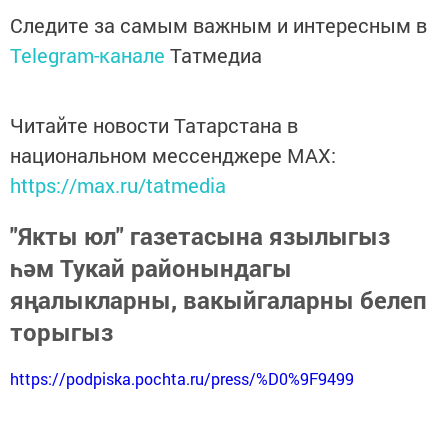
Следите за самым важным и интересным в
Telegram-канале
Татмедиа
Читайте новости Татарстана в
национальном мессенджере MАХ:
https://max.ru/tatmedia
"Якты юл" газетасына язылыгыз
һәм Тукай районындагы
яңалыкларны, вакыйгаларны белеп
торыгыз
https://podpiska.pochta.ru/press/%D0%9F9499