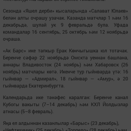
Сезонда «Яшел дерби» кысаларында «Салават Юлаев»
белән алты очрашу узачак. Казанда матчлар 1 һәм 16
декабрьдә, шулай ук 9 февральдә була. Уфада
командалар 16 сентябрь, 25 октябрь һәм 12 ноябрьдә
очраша.
«Ак Барс» ике тапкыр Ерак Көнчыгышка юл тотачак.
Беренче сәфәр 22 ноябрьдә Омскта уеннан башлана,
аннары Владивосток (24 ноябрь) һәм Хабаровск (26
ноябрь) матчлары көтә. Икенче тур гыйнварда үтә: 16
гыйнвар — «Адмирал», 18 гыйнвар — «Амур», ә 20
гыйнварда Екатеринбургта.
Календарьда ике тәнәфес каралган: Беренче канал
Кубогы вакыты (7–14 декабрь) һәм КХЛ Йолдызлар
атнасы (5–8 февраль).
Яңа ел алдыннан казанлылар «Барыс» (23 декабрь),
«Нефтехимик» (25 декабрь), «Торпедо» (28 декабрь) һәм