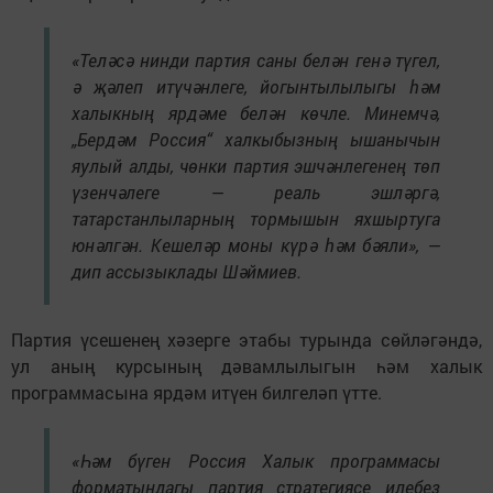
«Теләсә нинди партия саны белән генә түгел,
ә җәлеп итүчәнлеге, йогынтылылыгы һәм
халыкның ярдәме белән көчле. Минемчә,
„Бердәм Россия“ халкыбызның ышанычын
яулый алды, чөнки партия эшчәнлегенең төп
үзенчәлеге — реаль эшләргә,
татарстанлыларның тормышын яхшыртуга
юнәлгән. Кешеләр моны күрә һәм бәяли», —
дип ассызыклады Шәймиев.
Партия үсешенең хәзерге этабы турында сөйләгәндә,
ул аның курсының дәвамлылыгын һәм халык
программасына ярдәм итүен билгеләп үтте.
«Һәм бүген Россия Халык программасы
форматындагы партия стратегиясе илебез