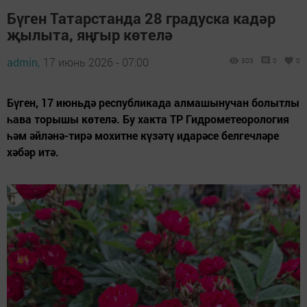
Бүген Татарстанда 28 градуска кадәр
җылыта, яңгыр көтелә
admin,
17 июнь 2026 - 07:00
303
0
0
Бүген, 17 июньдә республикада алмашынучан болытлы
һава торышы көтелә. Бу хакта ТР Гидрометеорология
һәм әйләнә-тирә мохитне күзәтү идарәсе белгечләре
хәбәр итә.