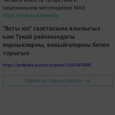
национальном мессенджере MАХ:
https://max.ru/tatmedia
"Якты юл" газетасына язылыгыз
һәм Тукай районындагы
яңалыкларны, вакыйгаларны белеп
торыгыз
https://podpiska.pochta.ru/press/%D0%9F9499
Перейти на страницу новости