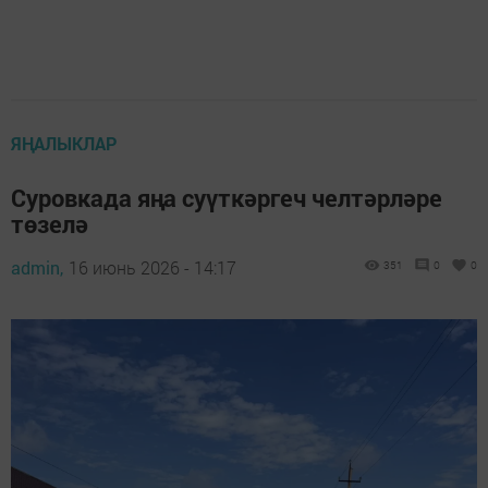
ЯҢАЛЫКЛАР
Суровкада яңа суүткәргеч челтәрләре
төзелә
admin,
16 июнь 2026 - 14:17
351
0
0