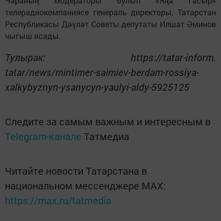
Чараның модераторы булып «Яңа Гасыр»
телерадиокомпаниясе генераль директоры, Татарстан
Республикасы Дәүләт Советы депутаты Илшат Әминов
чыгыш ясады.
Тулырак: https://tatar-inform.
tatar/news/mintimer-saimiev-berdam-rossiya-
xalkybyznyn-ysanycyn-yaulyi-aldy-5925125
Следите за самым важным и интересным в
Telegram-канале
Татмедиа
Читайте новости Татарстана в
национальном мессенджере MАХ:
https://max.ru/tatmedia