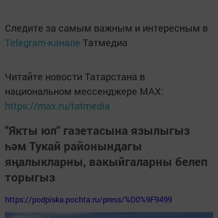
Следите за самым важным и интересным в
Telegram-канале
Татмедиа
Читайте новости Татарстана в
национальном мессенджере MАХ:
https://max.ru/tatmedia
"Якты юл" газетасына язылыгыз
һәм Тукай районындагы
яңалыкларны, вакыйгаларны белеп
торыгыз
https://podpiska.pochta.ru/press/%D0%9F9499