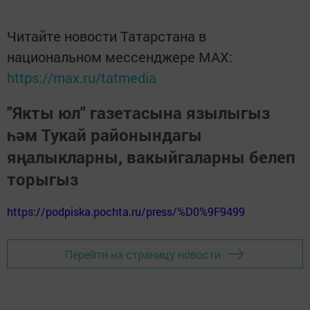
Читайте новости Татарстана в
национальном мессенджере MАХ:
https://max.ru/tatmedia
"Якты юл" газетасына язылыгыз
һәм Тукай районындагы
яңалыкларны, вакыйгаларны белеп
торыгыз
https://podpiska.pochta.ru/press/%D0%9F9499
Перейти на страницу новости