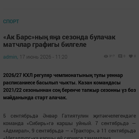
СПОРТ
«Ак Барс»ның яңа сезонда булачак
матчлар графигы билгеле
admin,
17 июнь 2026 - 11:20
317
0
0
2026/27 КХЛ регуляр чемпионатының тулы уеннар
расписаниесе басылып чыкты. Казан командасы
2021/22 сезоныннан соң беренче тапкыр сезонны үз боз
мәйданында старт алачак.
5 сентябрьдә Әнвәр Гатиятулин җитәкчелегендәге
команда «Сибирь»гә каршы уйный. 7 сентябрьдә —
«Адмирал», 9 сентябрьдә — «Трактор», ә 11 сентябрьдә
«Металлург»ка каршы өй сериясе тәмамлана.