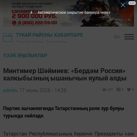
3
Автоматическое закрытие баннера через
ТУКАЙ РАЙОНЫ ХӘБӘРЛӘРЕ
16+
"Якты юл" газетасы - Тукай районы
ҮЗӘК ЯҢАЛЫКЛАР
Минтимер Шәймиев: «Бердәм Россия»
халкыбызның ышанычын яулый алды
admin,
17 июнь 2026 - 14:29
401
0
0
Партия эшчәнлегендә Татарстанның роле зур булуы
турында сөйләде.
Татарстан Республикасының беренче Президенты һәм