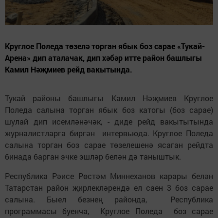
Круглое Поледа төзелә торган ябык боз сарае «Тукай-
Арена» дип аталачак, дип хәбәр итте район башлыгы
Камил Нәҗмиев рейд вакытында.
Тукай районы башлыгы Камил Нәҗмиев Круглое
Поледа салына торган ябык боз катогы (боз сарае)
шулай дип исемләнәчәк, - диде рейд вакытытында
журналистларга биргән интервьюда. Круглое Поледа
салына торган боз сарае төзелешенә ясаган рейдта
бинада барган эчке эшләр белән дә таныштык.
Республика Рәисе Рөстәм Миннеханов карары белән
Татарстан район җирлекләрендә ел саен 3 боз сарае
салына. Быел безнең районда, Республика
программасы буенча, Круглое Поледа боз сарае