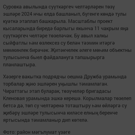
Суровка авылында суүткәргеч челтәрләрен төзү
эшләре 2024 нчы елда башланып, бүгенге көндә тулы
куәткә этаплап башкарыла. Масштаблы проект
кысаларында биредә барлыгы якынча 11 чакрым яңа
суүткәргеч челтәре төзеләчәк. Бу авыл халкы
сыйфатлы һәм өзлексез су белән тәэмин итәргә
мөмкинлек бирәчәк. Җитәкчелек әлеге мөһим объектны
тулысынча быел файдалануга тапшырырга
планлаштыра.
Хәзерге вакытка подрядчы оешма Дружба урамында
торбалар җәю эшләрен уңышлы тәмамлаган.
Чираттагы этап буларак, төзүчеләр бригадасы
Кленовая урамында эшкә керешә. Корылмалар төзелеп
бетсә дә, төп су челтәренә тоташтыру һәм өйләргә су
җибәрү эшләре тулысынча киләсе елның беренче
яртысында тәмамланыр дип көтелә.
Фото: район мәгълүмат үзәге