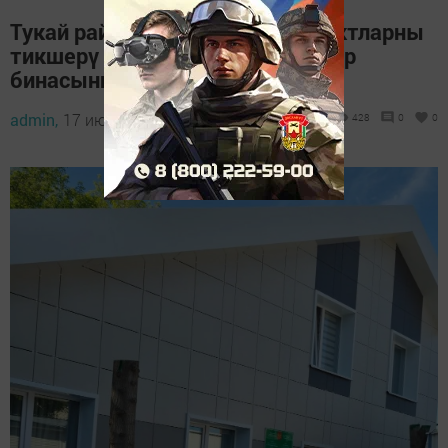
Тукай районында социаль объектларны
тикшерү рейды Россельхозцентр
бинасыннан башланды
admin,
17 июнь 2026 - 09:43
428
0
0