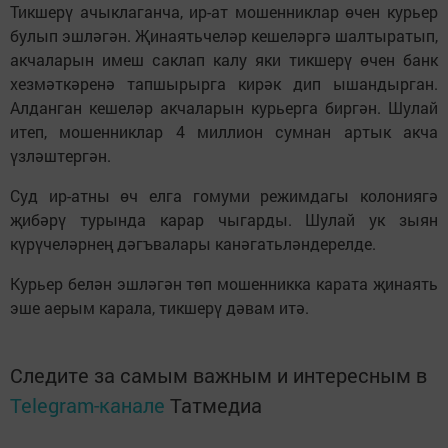
Тикшерү ачыклаганча, ир-ат мошенниклар өчен курьер
булып эшләгән. Җинаятьчеләр кешеләргә шалтыратып,
акчаларын имеш саклап калу яки тикшерү өчен банк
хезмәткәренә тапшырырга кирәк дип ышандырган.
Алданган кешеләр акчаларын курьерга биргән. Шулай
итеп, мошенниклар 4 миллион сумнан артык акча
үзләштергән.
Суд ир-атны өч елга гомуми режимдагы колониягә
җибәрү турында карар чыгарды. Шулай ук зыян
күрүчеләрнең дәгъвалары канәгатьләндерелде.
Курьер белән эшләгән төп мошенникка карата җинаять
эше аерым карала, тикшерү дәвам итә.
Следите за самым важным и интересным в
Telegram-канале
Татмедиа