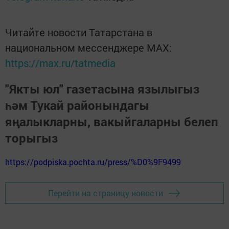
Читайте новости Татарстана в
национальном мессенджере MАХ:
https://max.ru/tatmedia
"Якты юл" газетасына язылыгыз
һәм Тукай районындагы
яңалыкларны, вакыйгаларны белеп
торыгыз
https://podpiska.pochta.ru/press/%D0%9F9499
Перейти на страницу новости