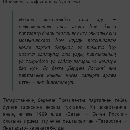
Шәймиев тарафыннан кабул ителә.
«Безнең максатыбыз гади иде —
реформаларны алга этәрә һәм башка
партияләр белән көндәшлек итә алырлык яңа
мөмкинлекләр һәм иҗади потенциаллы
көчле партия булдыру. Ул вакытка һәр
хәрәкәт сайлаулар аша узды, һәркайсының
үз тәҗрибәсе, үз сайлаучылары, үз көчләре
бар иде. Бу безгә „Бердәм Россия“ яңа
партиясенә ныклы нигез салырга ярдәм
итте», — дип билгеләде ул.
Татарстанның беренче Президенты партиянең төбәк
бүлеге тарихына аерым тукталды. Ул искәрткәнчә,
аның нигезе 1999 елда «Ватан — Бөтен Россия»
блогына ярдәм итү өчен оештырылган «Татарстан —
Яңа гасыр» хәрәкәте булды.