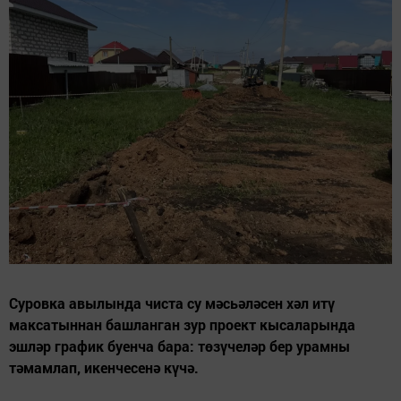
Суровка авылында чиста су мәсьәләсен хәл итү
максатыннан башланган зур проект кысаларында
эшләр график буенча бара: төзүчеләр бер урамны
тәмамлап, икенчесенә күчә.