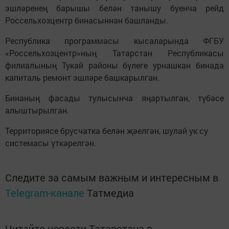
эшләренең барышы белән танышу буенча рейд
Россельхозцентр бинасыннан башланды.
Республика программасы кысаларында ФГБУ
«Россельхозцентр»ның Татарстан Республикасы
филиалының Тукай районы бүлеге урнашкан бинада
капиталь ремонт эшләре башкарылган.
Бинаның фасады тулысынча яңартылган, түбәсе
алыштырылган.
Территориясе брусчатка белән җәелгән, шулай ук су
системасы үткәрелгән.
Следите за самым важным и интересным в
Telegram-канале
Татмедиа
Читайте новости Татарстана в