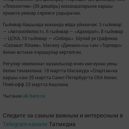
«Локомотив» (30 декабрь) командаларына каршы
кунакта уеннар сериясе уздырачак.
Гыйнвар башында команда өйдә уйнаячак: 3 гыйнвар
— «Автомобилист», 6 гыйнвар — «Адмирал», 8 гыйнвар
— ЦСКА, 10 гыйнвар — «Сибирь». Шулай ук графикка
«Салават Юлаев», Мәскәү «Динамо»сы һәм «Торпедо»
белән өстәмә очрашулар кертелгән.
Регуляр чемпионат казанлылар өчен ике кунак уены
белән тәмамлана: 18 мартта Мәскәүдә «Спартак»ка
каршы һәм 20 мартта Санкт-Петербургта СКА белән.
Плей-офф 23 мартта башлана.
Чыганак
ak-bars.ru
Следите за самым важным и интересным в
Telegram-канале
Татмедиа