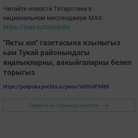
Читайте новости Татарстана в
национальном мессенджере MАХ:
https://max.ru/tatmedia
"Якты юл" газетасына язылыгыз
һәм Тукай районындагы
яңалыкларны, вакыйгаларны белеп
торыгыз
https://podpiska.pochta.ru/press/%D0%9F9499
Перейти на страницу новости