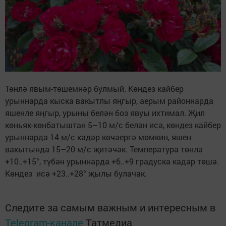
Төнлә явым-төшемнәр булмый. Көндез кайбер
урыннарда кыска вакытлы яңгыр, аерым районнарда
яшенле яңгыр, урыны белән боз явуы ихтимал. Җил
көньяк-көнбатыштан 5–10 м/с белән исә, көндез кайбер
урыннарда 14 м/с кадәр көчәергә мөмкин, яшен
вакытында 15–20 м/с җитәчәк. Температура төнлә
+10..+15°, түбән урыннарда +6..+9 градуска кадәр төшә.
Көндез исә +23..+28° җылы булачак.
Следите за самым важным и интересным в
Telegram-канале
Татмедиа