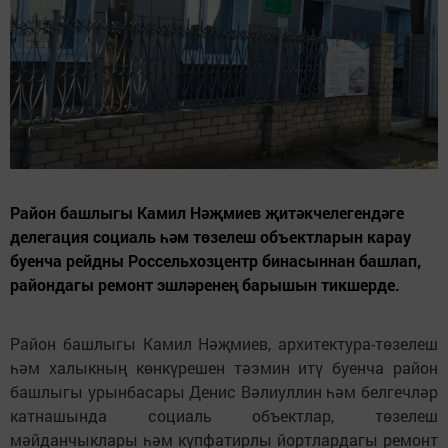
Район башлыгы Камил Нәҗмиев җитәкчелегендәге
делегация социаль һәм төзелеш объектларын карау
буенча рейдны Россельхозцентр бинасыннан башлап,
райондагы ремонт эшләренең барышын тикшерде.
Район башлыгы Камил Нәҗмиев, архитектура-төзелеш
һәм халыкның көнкүрешен тәэмин итү буенча район
башлыгы урынбасары Денис Вәлиуллин һәм белгечләр
катнашында социаль объектлар, төзелеш
мәйданчыклары һәм күпфатирлы йортлардагы ремонт