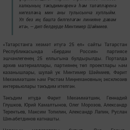
халкының тәкъдимнәренә һәм таләпләренә
нигезләнә, мин аны тулысынча хуплыйм.
Ул без иң башта билгеләгән линияне дәвам
итә», — дип белдерде Минтимер Шәймиев.
«Татарстанга хезмәт итүгә 25 ел» сайты Татарстан
Республикасында «Бердәм Россия» партиясе
эшчәнлегенең 25 еллыгына булдырылды. Порталда
архив материаллары, партиянең төп проектлары һәм
казанышлары, шулай ук Минтимер Шәймиев, Фәрит
Мөхәммәтшин һәм Рөстәм Миңнехановның эксклюзив
интервьюлары тәкъдим ителгән.
Тәкъдим итүдә Фәрит Мөхәммәтшин, Геннадий
Глушков, Юрий Камалтынов, Олег Морозов, Александр
Терентьев, Максим Топилин, Александр Лапин, Руслан
Шиһабетдинов катнашты.