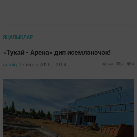
ЯҢАЛЫКЛАР
«Тукай - Арена» дип исемләнәчәк!
admin,
17 июнь 2026 - 09:54
343
0
0