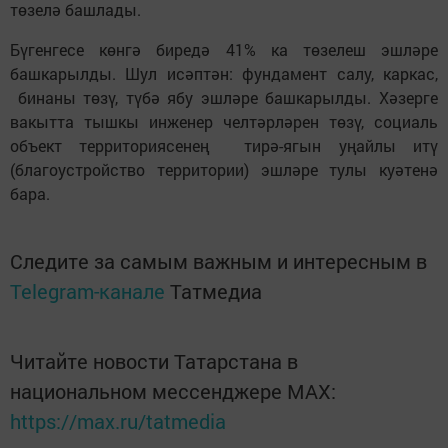
төзелә башлады.
Бүгенгесе көнгә биредә 41% ка төзелеш эшләре
башкарылды. Шул исәптән: фундамент салу, каркас,
бинаны төзү, түбә ябу эшләре башкарылды. Хәзерге
вакытта тышкы инженер челтәрләрен төзү, социаль
объект территориясенең тирә-ягын уңайлы итү
(благоустройство территории) эшләре тулы куәтенә
бара.
Следите за самым важным и интересным в
Telegram-канале
Татмедиа
Читайте новости Татарстана в
национальном мессенджере MАХ:
https://max.ru/tatmedia