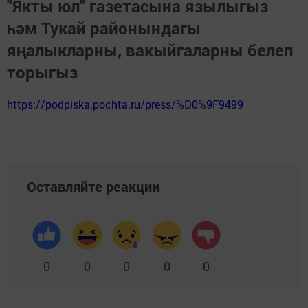
"Якты юл" газетасына язылыгыз
һәм Тукай районындагы
яңалыкларны, вакыйгаларны белеп
торыгыз
https://podpiska.pochta.ru/press/%D0%9F9499
Оставляйте реакции
0
0
0
0
0