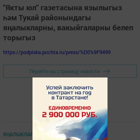
"Якты юл" газетасына язылыгыз
һәм Тукай районындагы
яңалыкларны, вакыйгаларны белеп
торыгыз
https://podpiska.pochta.ru/press/%D0%9F9499
Перейти на страницу новости
ЯҢАЛЫКЛАР