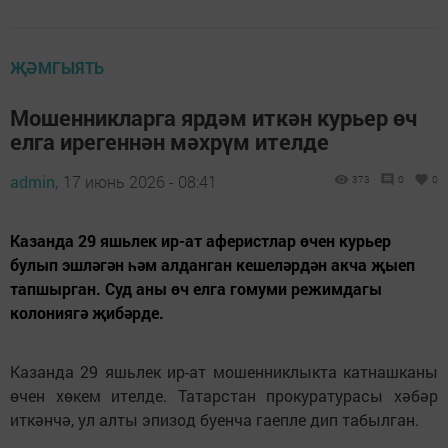
ҖӘМГЫЯТЬ
Мошенникларга ярдәм иткән курьер өч
елга ирегеннән мәхрүм ителде
admin,
17 июнь 2026 - 08:41
373
0
0
Казанда 29 яшьлек ир-ат аферистлар өчен курьер
булып эшләгән һәм алданган кешеләрдән акча җыеп
тапшырган. Суд аны өч елга гомуми режимдагы
колониягә җибәрде.
Казанда 29 яшьлек ир-ат мошенниклыкта катнашканы
өчен хөкем ителде. Татарстан прокуратурасы хәбәр
иткәнчә, ул алты эпизод буенча гаепле дип табылган.