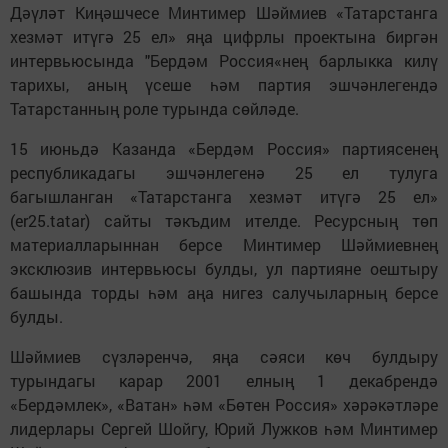
Дәүләт Киңәшчесе Минтимер Шәймиев «Татарстанга
хезмәт итүгә 25 ел» яңа цифрлы проектына биргән
интервьюсында "Бердәм Россия«нең барлыкка килү
тарихы, аның үсеше һәм партия эшчәнлегендә
Татарстанның роле турында сөйләде.
15 июньдә Казанда «Бердәм Россия» партиясенең
республикадагы эшчәнлегенә 25 ел тулуга
багышланган «Татарстанга хезмәт итүгә 25 ел»
(er25.tatar) сайты тәкъдим ителде. Ресурсның төп
материалларыннан берсе Минтимер Шәймиевнең
эксклюзив интервьюсы булды, ул партияне оештыру
башында торды һәм аңа нигез салучыларның берсе
булды.
Шәймиев сүзләренчә, яңа сәяси көч булдыру
турындагы карар 2001 елның 1 декабрендә
«Бердәмлек», «Ватан» һәм «Бөтен Россия» хәрәкәтләре
лидерлары Сергей Шойгу, Юрий Лужков һәм Минтимер