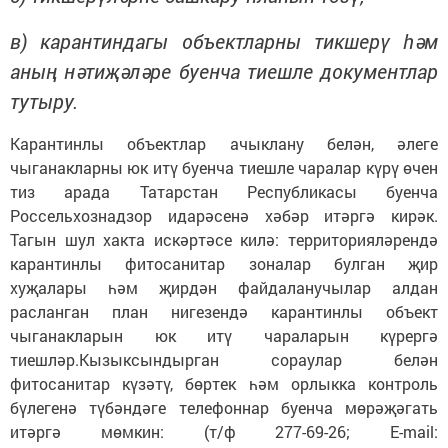
в) карантиндагы объектларны тикшерү һәм
аның нәтиҗәләре буенча тиешле документлар
тутыру.
Карантинлы объектлар ачыклану белән, әлеге
чыганакларны юк итү буенча тиешле чаралар күрү өчен
тиз арада Татарстан Республикасы буенча
Россельхознадзор идарәсенә хәбәр итәргә кирәк.
Тагын шул хакта искәртәсе килә: территорияләрендә
карантинлы фитосанитар зоналар булган җир
хуҗалары һәм җирдән файдаланучылар алдан
расланган план нигезендә карантинлы объект
чыганакларын юк итү чараларын күрергә
тиешләр.Кызыксындырган сораулар белән
фитосанитар күзәтү, бөртек һәм орлыкка контроль
бүлегенә түбәндәге телефоннар буенча мөрәҗәгать
итәргә мөмкин: (т/ф 277-69-26; E-mail: