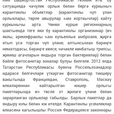
ситуациядә чәчүлек орлык белән бергә куркыныч
карантинлы объектлар (карантинлы чүп үлән
орлыклары, төрле авырулар һәм корткычлар) кайту
куркынычы арта. Чөнки күрше регионнарның
шактыенда теге яки бу карантинлы организмнар (өч
яклы, әремяфраклы һәм күпьеллык амброзия, җиргә
ятып үсә торган чүп үләне, алтынсыман бәрәңге
нематодасы, бәрәңге көясе, чәчәкле көнбатыш трипсы,
җимеш агачларын яндыра торган бактерияләр) белән
бәйле фитосанитар зоналар булуы билгеле. 2012 елда
Татарстан Республикасы буенча Россельхознадзор
идарәсе белгечләре үткәргән фитосанитар тикшерү
вакытында Франциядән, Ставрополь, Мәскәү
өлкәләреннән кайтарылган кишер орлыгы
пакетларында өч төсле эт җиләге үләне белән
зарарланган орлыклар табылды. Барлык пакетлар да
яндыру юлы белән юк ителде. Карантинлы үсемлекләр
өлкәсенә кагылышлы Россия Федерациясе законнары