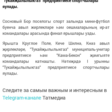
"Тукайҗылылыкгаз" предприятиесе спортчылары
яулады.
Сосновый Бор поселогы спорт залында мини-футбол
буенча авыл жирлекләре һәм оешмаларының ир-ат
командалары арасында финал ярышлары узды.
Ярышта Круглое Поле, Кече Шилнә, Кнәз авыл
җирлекләре, "Тукайҗылылыкгаз" муниципаль-унитар
предприятиесе һәм "Кама-Бекон" җәмгыяте
командалары катнашты. Нәтиҗәдә I урынны
"Тукайҗылылыкгаз" предприятиесе спортчылары
яулады.
Следите за самым важным и интересным в
Telegram-канале
Татмедиа