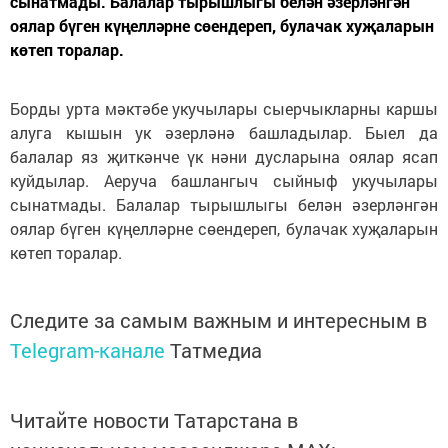
сынатмады. Балалар тырышлыгы белән әзерләнгән
оялар бүген күңелләрне сөендереп, булачак хуҗаларын
көтеп торалар.
Борды урта мәктәбе укучылары сыерчыкларны каршы
алуга кышын ук әзерләнә башладылар. Быел да
балалар яз җиткәнче үк нәни дусларына оялар ясап
куйдылар. Аеруча башлангыч сыйныф укучылары
сынатмады. Балалар тырышлыгы белән әзерләнгән
оялар бүген күңелләрне сөендереп, булачак хуҗаларын
көтеп торалар.
Следите за самым важным и интересным в
Telegram-канале
Татмедиа
Читайте новости Татарстана в