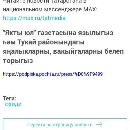
Читайте новости Татарстана в
национальном мессенджере MАХ:
https://max.ru/tatmedia
"Якты юл" газетасына язылыгыз
һәм Тукай районындагы
яңалыкларны, вакыйгаларны белеп
торыгыз
https://podpiska.pochta.ru/press/%D0%9F9499
Теги:
ЮХИДИ
Перейти на страницу новости