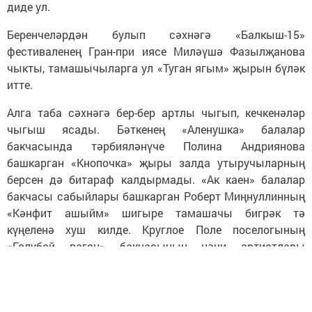
диде ул.
Беренчеләрдән булып сәхнәгә «Балкыш-15»
фестиваленең Гран-при иясе Миләүшә Фазылҗанова
чыкты, тамашычыларга ул «Туган ягым» җырын бүләк
итте.
Алга таба сәхнәгә бер-бер артлы чыгып, кечкенәләр
чыгыш ясады. Бәткенең «Аленушка» балалар
бакчасында тәрбияләнүче Полина Андриянова
башкарган «Кнопочка» җыры залда утыручыларның
берсен дә битараф калдырмады. «Ак каен» балалар
бакчасы сабыйлары башкарган Роберт Миңнуллинның
«Кәнфит ашыйм» шигыре тамашачы бигрәк тә
күңеленә хуш килде. Круглое Поле поселогының
«Голубой вагон» бакчасының нәни артистлары
башкаруындагы вальсны зал башта тын да алмыйча
карап торса, чыгыш ахырында көчле алкышларга
күмде. Гомумән, бу көнне балалар ни генә