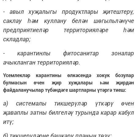
- авыл хуҗалыгы продуктлары җитештерү,
саклау һәм куллану белән шөгыльләнүче
предприятиеләр территорияләре һәм
складлар;
- карантинлы фитосанитар зоналар
ачыкланган территорияләр.
Үсемлекләр карантины өлкәсендә хокук бозулар
булмасын өчен җир хуҗалары һәм җирдән
файдаланучылар түбәндәге шартларны үтәргә тиеш:
а) системалы тикшерүләр үткәрү өчен
җаваплы затны билгеләү турында карар кабул
итү;
б) тикшерүләрне башкару планын төзү;