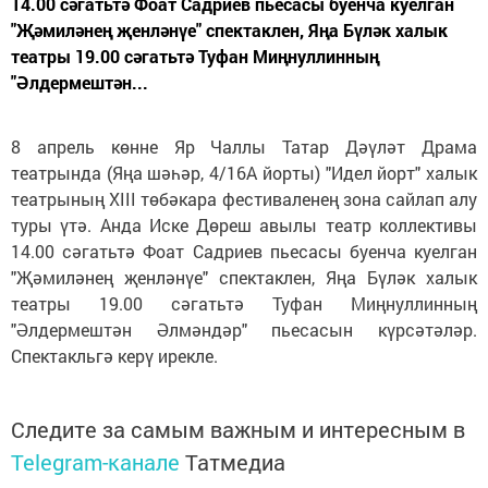
14.00 сәгатьтә Фоат Садриев пьесасы буенча куелган
"Җәмиләнең җенләнүе" спектаклен, Яңа Бүләк халык
театры 19.00 сәгатьтә Туфан Миңнуллинның
"Әлдермештән...
8 апрель көнне Яр Чаллы Татар Дәүләт Драма
театрында (Яңа шәһәр, 4/16А йорты) "Идел йорт" халык
театрының XIII төбәкара фестиваленең зона сайлап алу
туры үтә. Анда Иске Дөреш авылы театр коллективы
14.00 сәгатьтә Фоат Садриев пьесасы буенча куелган
"Җәмиләнең җенләнүе" спектаклен, Яңа Бүләк халык
театры 19.00 сәгатьтә Туфан Миңнуллинның
"Әлдермештән Әлмәндәр" пьесасын күрсәтәләр.
Спектакльгә керү ирекле.
Следите за самым важным и интересным в
Telegram-канале
Татмедиа