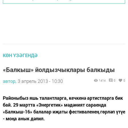
КӨН ҮЗӘГЕНДӘ
«Балкыш» йолдызчыклары балкыды
автор,
3 апрель 2013 - 10:30
1414
0
0
Районыбыз яшь талантларга, кечкенә артистларга бик
бай. 29 мартта «Энергетик» мәдәният сараенда
«Балкыш-16» балалар иҗаты фестиваленең гөрләп үтүе
- моңа анык дәлил.