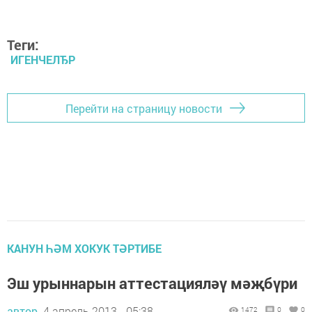
Теги:
ИГЕНЧЕЛЂР
Перейти на страницу новости
КАНУН ҺӘМ ХОКУК ТӘРТИБЕ
Эш урыннарын аттестацияләү мәҗбүри
автор,
4 апрель 2013 - 05:38
1472
0
0