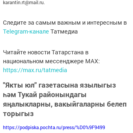
karantin.rt@mail.ru.
Следите за самым важным и интересным в
Telegram-канале
Татмедиа
Читайте новости Татарстана в
национальном мессенджере MАХ:
https://max.ru/tatmedia
"Якты юл" газетасына язылыгыз
һәм Тукай районындагы
яңалыкларны, вакыйгаларны белеп
торыгыз
https://podpiska.pochta.ru/press/%D0%9F9499