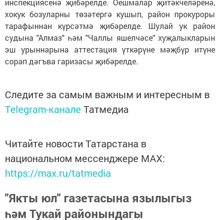
инспекциясенә җибәрелде. Оешмалар җитәкчеләренә,
хокук бозуларны төзәтергә кушып, район прокуроры
тарафыннан күрсәтмә җибәрелде. Шулай ук район
судына "Алмаз" һәм "Чаллы яшелчәсе" хуҗалыкларын
эш урыннарына аттестация үткәрүне мәҗбүр итүне
сорап дәгъва гаризасы җибәрелде.
Следите за самым важным и интересным в
Telegram-канале
Татмедиа
Читайте новости Татарстана в
национальном мессенджере MАХ:
https://max.ru/tatmedia
"Якты юл" газетасына язылыгыз
һәм Тукай районындагы