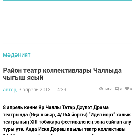
МӘДӘНИЯТ
Район театр коллективлары Чаллыда
чыгыш ясый
автор,
3 апрель 2013 - 14:39
1360
0
0
8 апрель көнне Яр Чаллы Татар Дәүләт Драма
театрында (Яңа шәһәр, 4/16А йорты) "Идел йорт" халык
театрының XIII төбәкара фестиваленең зона сайлап алу
туры үтә. Анда Иске Дөреш авылы театр коллективы