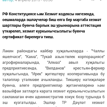
РФ Конституциясе һәм Хезмәт кодексы нигезендә,
оешмаларда эшләүчеләр биш елга бер мәртәбә хезмәт
шартлары буенча барлык эш урыннарына аттестация
үткәрелеп, хезмәт куркынычсызлыгы буенча
сертификат бирелергә тиеш.
Ләкин райондагы кайбер хуҗалыкларда - "Чаллы
яшелчәсе", "Кама", "Тукай азык-төлек корпорациясе"
агрофирмаларында, "Алмаз" авыл хуҗалыгы
предприятиесендә, "Вилданов" крестьян-фермер
хуҗалыгында, "Ирек" җитештерү кооперативында бу
таләпләр үтәлмәве ачыкланды. Тикшерү нәтиҗәләре
буенча, әлеге предприятиеләр җитәкчеләренә һәм
вазыйфаи затларга карата хезмәт куркынычсызлыгын
сакламаган өчен административ хокук бозу турында 6
эш кузгатылды. Эшләр ТР Дәүләт хезмәт