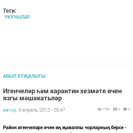
Теги:
УКУЧЫЛАР
АВЫЛ ХУҖАЛЫГЫ
Игенчеләр һәм карантин хезмәте өчен
язгы мәшәкатьләр
автор,
4 апрель 2013 - 05:47
1764
0
0
Район игенчеләре өчен иң җаваплы чорларның берсе -