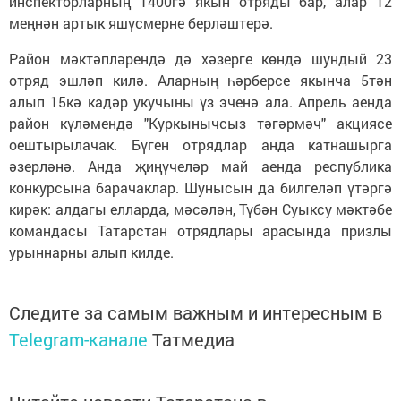
инспекторларның 1400гә якын отряды бар, алар 12
меңнән артык яшүсмерне берләштерә.
Район мәктәпләрендә дә хәзерге көндә шундый 23
отряд эшләп килә. Аларның һәрберсе якынча 5тән
алып 15кә кадәр укучыны үз эченә ала. Апрель аенда
район күләмендә "Куркынычсыз тәгәрмәч" акциясе
оештырылачак. Бүген отрядлар анда катнашырга
әзерләнә. Анда җиңүчеләр май аенда республика
конкурсына барачаклар. Шунысын да билгеләп үтәргә
кирәк: алдагы елларда, мәсәлән, Түбән Суыксу мәктәбе
командасы Татарстан отрядлары арасында призлы
урыннарны алып килде.
Следите за самым важным и интересным в
Telegram-канале
Татмедиа