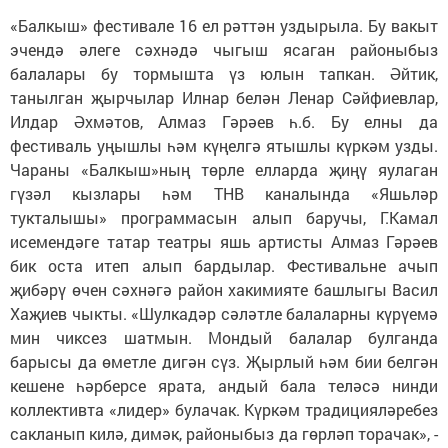
«Балкыш» фестивале 16 ел рәттән уздырыла. Бу вакыт
эчендә әлеге сәхнәдә чыгыш ясаган районыбыз
балалары бу тормышта үз юлын тапкан. Әйтик,
танылган җырчылар Илнар белән Ленар Сәйфиевлар,
Илдар Әхмәтов, Алмаз Гәрәев һ.б. Бу елны да
фестиваль уңышлы һәм күңелгә ятышлы күркәм узды.
Чараны «Балкыш»ның төрле елларда җиңү яулаган
гүзәл кызлары һәм ТНВ каналында «Яшьләр
тукталышы» программасын алып баручы, Г.Камал
исемендәге татар театры яшь артисты Алмаз Гәрәев
бик оста итеп алып бардылар. Фестивальне ачып
җибәрү өчен сәхнәгә район хакимияте башлыгы Васил
Хаҗиев чыкты. «Шулкадәр сәләтле балаларны күрүемә
мин чиксез шатмын. Мондый балалар булганда
барысы да өметле дигән сүз. Җырлый һәм бии белгән
кешене һәрберсе ярата, андый бала теләсә нинди
коллективта «лидер» булачак. Күркәм традицияләребез
сакланып килә, димәк, районыбыз да гөрләп торачак», -