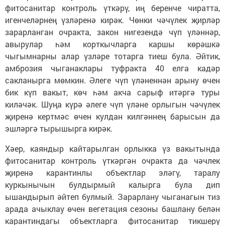
фитосанитар контроль үткәрү, иң беренче чиратта,
игенчеләрнең үзләренә кирәк. Чөнки чәчүлек җирләр
зарарланган очракта, закон нигезендә чүп үләннәр,
авырулар һәм корткычларга каршы көрәшкә
чыгымнарны алар үзләре тотарга тиеш була. Әйтик,
амброзия чыганаклары туфракта 40 елга кадәр
сакланырга мөмкин. Әлеге чүп үләненнән арыну өчен
бик күп вакыт, көч һәм акча сарыф итәргә туры
киләчәк. Шуңа күрә әлеге чүп үләне орлыгын чәчүлек
җиренә кертмәс өчен кулдан килгәннең барысын да
эшләргә тырышырга кирәк.
Хәер, каяндыр кайтарылган орлыкка үз вакытында
фитосанитар контроль үткәргән очракта да чәчлек
җиренә карантинлы объектлар эләгү, таралу
куркынычын булдырмый калырга була дип
ышандырып әйтеп булмый. Зарарлану чыганагын тиз
арада ачыклау өчен вегетация сезоны башлану белән
карантиндагы объектларга фитосанитар тикшерү