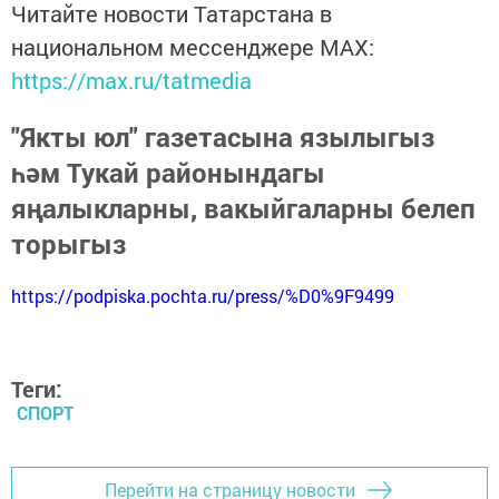
Читайте новости Татарстана в
национальном мессенджере MАХ:
https://max.ru/tatmedia
"Якты юл" газетасына язылыгыз
һәм Тукай районындагы
яңалыкларны, вакыйгаларны белеп
торыгыз
https://podpiska.pochta.ru/press/%D0%9F9499
Теги:
СПОРТ
Перейти на страницу новости