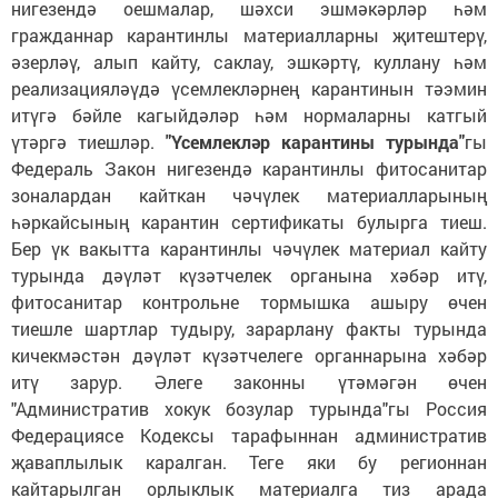
нигезендә оешмалар, шәхси эшмәкәрләр һәм
гражданнар карантинлы материалларны җитештерү,
әзерләү, алып кайту, саклау, эшкәртү, куллану һәм
реализацияләүдә үсемлекләрнең карантинын тәэмин
итүгә бәйле кагыйдәләр һәм нормаларны катгый
үтәргә тиешләр.
"Үсемлекләр карантины турында"
гы
Федераль Закон нигезендә карантинлы фитосанитар
зоналардан кайткан чәчүлек материалларының
һәркайсының карантин сертификаты булырга тиеш.
Бер үк вакытта карантинлы чәчүлек материал кайту
турында дәүләт күзәтчелек органына хәбәр итү,
фитосанитар контрольне тормышка ашыру өчен
тиешле шартлар тудыру, зарарлану факты турында
кичекмәстән дәүләт күзәтчелеге органнарына хәбәр
итү зарур. Әлеге законны үтәмәгән өчен
"Административ хокук бозулар турында"гы Россия
Федерациясе Кодексы тарафыннан административ
җаваплылык каралган. Теге яки бу регионнан
кайтарылган орлыклык материалга тиз арада