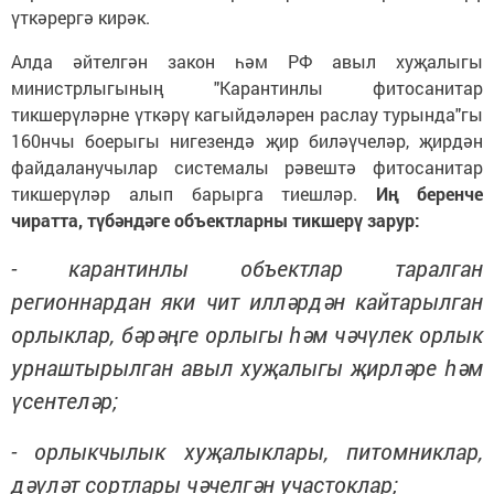
үткәрергә кирәк.
Алда әйтелгән закон һәм РФ авыл хуҗалыгы
министрлыгының "Карантинлы фитосанитар
тикшерүләрне үткәрү кагыйдәләрен раслау турында"гы
160нчы боерыгы нигезендә җир биләүчеләр, җирдән
файдаланучылар системалы рәвештә фитосанитар
тикшерүләр алып барырга тиешләр.
Иң беренче
чиратта, түбәндәге объектларны тикшерү зарур:
- карантинлы объектлар таралган
регионнардан яки чит илләрдән кайтарылган
орлыклар, бәрәңге орлыгы һәм чәчүлек орлык
урнаштырылган авыл хуҗалыгы җирләре һәм
үсентеләр;
- орлыкчылык хуҗалыклары, питомниклар,
дәүләт сортлары чәчелгән участоклар;