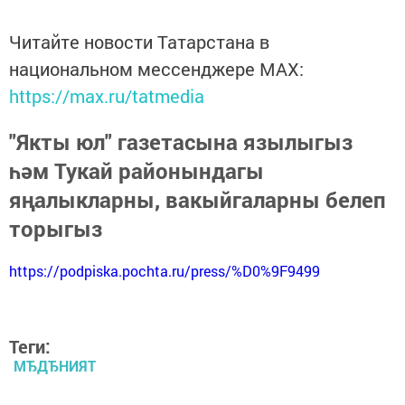
Читайте новости Татарстана в
национальном мессенджере MАХ:
https://max.ru/tatmedia
"Якты юл" газетасына язылыгыз
һәм Тукай районындагы
яңалыкларны, вакыйгаларны белеп
торыгыз
https://podpiska.pochta.ru/press/%D0%9F9499
Теги:
МЂДЂНИЯТ