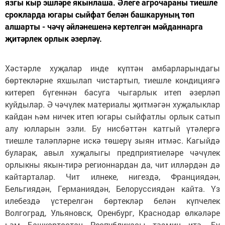
язгы кыр эшләре якынлаша. Әлеге агрочараны тиешле
срокларда югары сыйфат белән башкаруның төп
алшарты - чәчү әйләнешенә кертелгән мәйданнарга
җитәрлек орлык әзерләү.
Хәстәрле хуҗалар инде күптән амбарларындагы
бөртекләрне яхшылап чистартып, тиешле кондициягә
китереп бүгеннән басуга чыгарлык итеп әзерләп
куйдылар. Ә чәчүлек материалы җитмәгән хуҗалыклар
кайдан һәм ничек итеп югары сыйфатлы орлык сатып
алу юлларын эзли. Бу нисбәттән катгый үтәлергә
тиешле таләпләрне искә төшерү зыян итмәс. Кагыйдә
буларак, авыл хуҗалыгы предприятиеләре чәчүлек
орлыкны якын-тирә регионнардан да, чит илләрдән дә
кайтарталар. Чит илнеке, нигездә, Франциядән,
Бельгиядән, Германиядән, Белоруссиядән кайта. Үз
илебездә үстерелгән бөртекләр белән күпчелек
Волгоград, Ульяновск, Оренбург, Краснодар өлкәләре
һәм Башкортостан Республикасы тәэмин итә. Бу