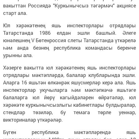
вакыттан Россиядә "Куркынычсыз тәгәрмәч" акциясе
старт ала.
Юл хәрәкәтенең яшь инспекторлары отрядлары
Татарстанда 1986 елдан эшли башлый. Әлеге
юнәлешнең V Бөтенроссия слеты Татарстанда үткәрелә
һәм анда безнең республика командасы беренче
урынны ала.
Хәзерге вакытта юл хәрәкәтенең яшь инспекторлары
отрядлары мәктәпләрдә, балалар клубларында эшли.
Аларга 16 яшьтән өлкәнрәк яшүсмерләр керә ала. Яшь
инспекторлар укучыларга һәм мәктәпкәчә яшьтәге
балаларга юл йөрү кагыйдәләрен өйрәтәләр, юл
хәрәкәте куркынычсызлыгы кабинетлары булдыралар,
стендлар төзиләр, бу темага төрле уеннар,
викториналар үткәрәләр.
Бүген республика мәктәпләрендә яшь