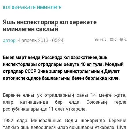
ЮЛ ХӘРӘКӘТЕ ИМИНЛЕГЕ
Яшь инспекторлар юл хәрәкәте
иминлеген саклый
автор,
4 апрель 2013 - 05:24
1619
0
0
Быел март аенда Россиядә юл хәрәкәтенең яшь
инспекторлары отрядлары оешуга 40 ел тула. Мондый
отрядлар СССР Эчке эшләр министрлыгының Дәүләт
автоинспекциясе башлангычы белән барлыкка килә.
Беренче елны ук отрядларның саны 14 меңгә җитә,
алар катнашында бер елда Союзның төрле
республикаларында 11 слет үткәрелә.
1982 елда Минеральные Воды шәһәрендә беренче
тапкыр яшь велосипедчылар ярышлары үткәрелә. Шул