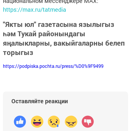
национальном мессенджере MАХ:
https://max.ru/tatmedia
"Якты юл" газетасына язылыгыз
һәм Тукай районындагы
яңалыкларны, вакыйгаларны белеп
торыгыз
https://podpiska.pochta.ru/press/%D0%9F9499
Оставляйте реакции