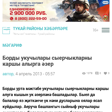
ТУКАЙ РАЙОНЫ ХӘБӘРЛӘРЕ
16+
"Якты юл" газетасы - Тукай районы
МӘГАРИФ
Борды укучылары сыерчыкларны
каршы алырга әзер
автор,
4 апрель 2013 - 05:57
1378
0
0
Борды урта мәктәбе укучылары сыерчыкларны каршы
алуга кышын ук әзерләнә башладылар. Быел да
балалар яз җиткәнче үк нәни дусларына оялар ясап
куйдылар. Аеруча башлангыч сыйныф укучылары