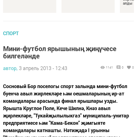
алды
СПОРТ
Мини-футбол ярышының җиңүчесе
билгеләнде
автор,
3 апрель 2013 - 12:43
1141
0
0
Сосновый Бор поселогы спорт залында мини-футбол
буенча авыл жирлекләре һәм оешмаларының ир-ат
командалары арасында финал ярышлары узды.
Ярышта Круглое Поле, Кече Шилнә, Кнәз авыл
җирлекләре, "Тукайҗылылыкгаз" муниципаль-унитар
предприятиесе һәм "Кама-Бекон" җәмгыяте
командалары катнашты. Нәтиҗәдә I урынны