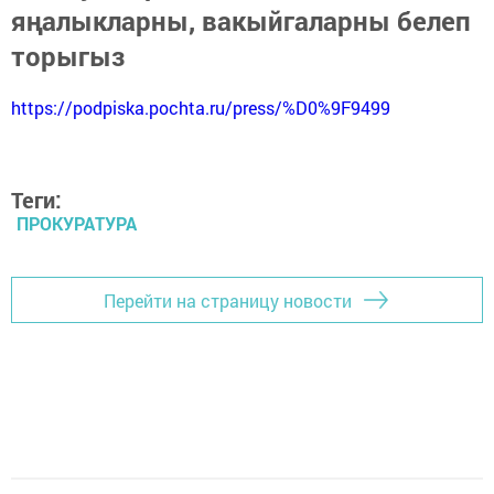
яңалыкларны, вакыйгаларны белеп
торыгыз
https://podpiska.pochta.ru/press/%D0%9F9499
Теги:
ПРОКУРАТУРА
Перейти на страницу новости