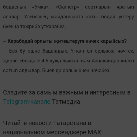
бодаеның «Умка», «Скипетр» сортларын яратып
алалар. Үзебезнең мәйданчыкта каты бодай үстерү
буенча тәҗрибә үткәрәбез.
– Карабодай орлыгы җитештерүгә ничек карыйсыз?
– Без бу эшне башладык. Үткән ел орлыкка чәчтек,
җирлегебездәге 4-5 хуҗа-лыктан һәм Азнакайдан килеп
сатып алдылар. Быел да орлык өчен чәчәбез.
Следите за самым важным и интересным в
Telegram-канале
Татмедиа
Читайте новости Татарстана в
национальном мессенджере MАХ: