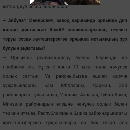
китсәң, күп бездә эшсөярләр.
– Айбулат Мөнирович, завод каршында орлыкка дип
килгән дистәләгән КамАЗ машиналарының тезелеп
торуы сездә җитештерелгән орлыкка ихтыяҗның зур
булуын аңлатамы?
– Орлыкны реализацияләү буенча бернинди дә
проблема юк. Бүгенге көнгә 11 мең тонна чәчүлек
орлык саттык. Үз районыбызда эшләп килүче
хуҗалыкларны һәм КФХларны, Сарман, Зәй
районнарын тулысынча, Мөслим, Азнакай, Түбән Кама,
Минзәлә районнарын өлешчә чәчүлек орлык белән
тәэмин итәбез. Республиканың башка районнарындагы
крестьян-фермер хуҗалыклары да бик теләп ала