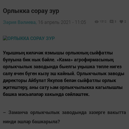
Орлыкка сорау зур
Зәрия Вәлиева,
16 апрель 2021 - 11:05
1512
3
2
Уңышның киләчәк язмышы орлыкның сыйфатлы
булуына бик нык бәйле. «Кама» агрофирмасының
орлыкчылык заводында быелгы уңышка төпле нигез
салу өчен бүген кызу эш кайный. Орлыкчылык заводы
директоры Айбулат Якупов белән сыйфатлы орлык
җитештерү, аны сату һәм орлыкчылыкка кагылышлы
башка мәсьәләләр хакында сөйләштек.
– Заманча орлыкчылык заводында хәзерге вакытта
нинди эшләр башкарыла?