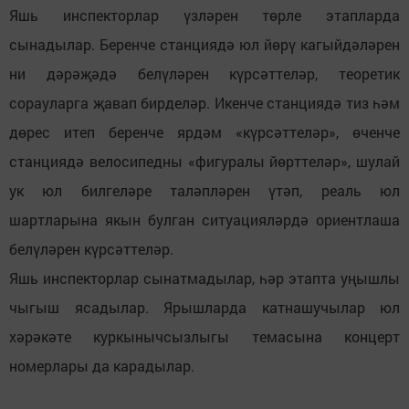
Яшь инспекторлар үзләрен төрле этапларда
сынадылар. Беренче станциядә юл йөрү кагыйдәләрен
ни дәрәҗәдә белүләрен күрсәттеләр, теоретик
сорауларга җавап бирделәр. Икенче станциядә тиз һәм
дөрес итеп беренче ярдәм «күрсәттеләр», өченче
станциядә велосипедны «фигуралы йөрттеләр», шулай
ук юл билгеләре таләпләрен үтәп, реаль юл
шартларына якын булган ситуацияләрдә ориентлаша
белүләрен күрсәттеләр.
Яшь инспекторлар сынатмадылар, һәр этапта уңышлы
чыгыш ясадылар. Ярышларда катнашучылар юл
хәрәкәте куркынычсызлыгы темасына концерт
номерлары да карадылар.