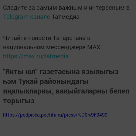
Следите за самым важным и интересным в
Telegram-канале
Татмедиа
Читайте новости Татарстана в
национальном мессенджере MАХ:
https://max.ru/tatmedia
"Якты юл" газетасына язылыгыз
һәм Тукай районындагы
яңалыкларны, вакыйгаларны белеп
торыгыз
https://podpiska.pochta.ru/press/%D0%9F9499