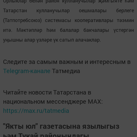
Орлыклар белән район кулланучылар җәмгыяте һәм
Татарстан кулланучылар оешмалары берлеге
(Татпотребсоюз) системасы кооперативлары тәэмин
итә. Мәктәпләр hәм балалар бакчалары үстергән
уңышны алар үзләре үк сатып алачаклар.
Следите за самым важным и интересным в
Telegram-канале
Татмедиа
Читайте новости Татарстана в
национальном мессенджере MАХ:
https://max.ru/tatmedia
"Якты юл" газетасына язылыгыз
һәм Тукай районындагы