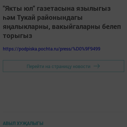
"Якты юл" газетасына язылыгыз
һәм Тукай районындагы
яңалыкларны, вакыйгаларны белеп
торыгыз
https://podpiska.pochta.ru/press/%D0%9F9499
Перейти на страницу новости
АВЫЛ ХУҖАЛЫГЫ