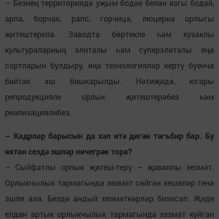
– Безнең территориядә уҗым бодае белән язгы бодай,
арпа, борчак, рапс, горчица, люцерна орлыгы
җитештерелә. Заводта бөртекле һәм кузаклы
культураларның элиталы һәм суперэлиталы яңа
сортларын булдыру, яңа технологияләр кертү буенча
байтак эш башкарылды. Нәтиҗәдә, югары
репродукцияле орлык җитештерәбез һәм
реализациялибез.
– Кадрлар барысын да хәл итә дигән тәгъбир бар. Бу
яктан сездә эшләр ничегрәк тора?
– Сыйфатлы орлык җитеш-терү – җаваплы хезмәт.
Орлыкчылык тармагында хезмәт сөйгән кешеләр генә
эшли ала. Бездә андый хезмәткәрләр бихисап. Җиде
елдан артык орлыкчылык тармагында хезмәт куйган