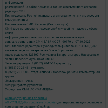
информации,
размещенной на сайте, возможна только с письменного согласия
редакций СМИ.
При поддержке Республиканского агентства по печати и массовым
коммуникациям.
Наименование СМИ: Якты юл (Светлый путь)
СМИ зарегистрировано Федеральной службой по надзору в сфере
связи,
информационных технологий и массовых коммуникаций
запись о регистрации СМИ ЭЛ № ФС 77 - 90170 от 07.10.2025
ФИО главного редактора: Руководитель филиала АО "ТАТМЕДИА" -
главный редактор Аверьянова Олеся Борисовна
Адрес редакции: 423807, Республика Татарстан, город Набережные
Челны, проспект Мусы Джалиля, 46
Телефон редакции: 8 (8552) 70-17-58 - редактор;
8 (8552) 70-25-48 - бухгалтер;
8 (8552) 70-16-86 - отделы писем и массовой работы; компьютерная
группа.
Электронная почта:
svetlyiputgazeta@yandex.ru
Учредитель СМИ: АО «ТАТМЕДИА»
Антикоррупционная политика
АО «ТАТМЕДИА» использует «cookie»
для персонализации сервисов и
удобства пользователей сайтом.