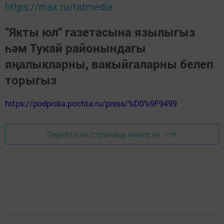
https://max.ru/tatmedia
"Якты юл" газетасына язылыгыз
һәм Тукай районындагы
яңалыкларны, вакыйгаларны белеп
торыгыз
https://podpiska.pochta.ru/press/%D0%9F9499
Перейти на страницу новости