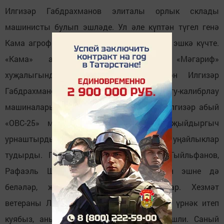
Илгизәр Габдрахманов элиталы орлык склады
машинисты булып эшләде. Ул әле күптән түгел генә
Кама агрофирмасының башка тармагына эшкә күчте.
«Кама» агрофирмасына килгәнче «Мәгариф»
хуҗалыгында механик булып эшләгән Илгизәр
Габдрахманов дистәләгән орлык чистарту-калибрлау
машиналарын карап, ремонтлап торды. Илгизәр абый
«ОВС-25» машинасына өстәмә тузан җыйдыргыч
урнаштырды, шуның белән эшчеләргә уңайлыклар
тудырды. ПС-10 машинистлары Динар Гыйльфанов,
Рафаэль Шакировлар заводтагы бөтен эшне дә
беләләр, җиренә җиткереп башкаралар. Хезмәт
ветераны Любовь Майорованы яшьләргә үрнәк итеп
куябыз, аның кызы Настя да биредә эшли. Саный