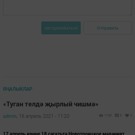
Отправить
Авторизоваться
ЯҢАЛЫКЛАР
«Туган телдә җырлый чишмә»
admin,
16 апрель 2021 - 11:20
1129
0
0
17 апрель көнне 18 сәгатьтә Новотроицкое мәдәният