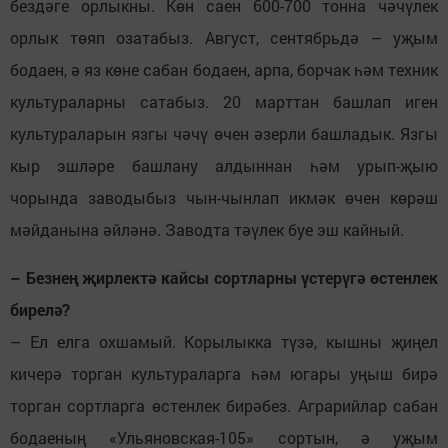
бездәге орлыкны. Көн саен 600-700 тонна чәчүлек
орлык төяп озатабыз. Август, сентябрьдә – уҗым
бодаен, ә яз көне сабан бодаен, арпа, борчак һәм техник
культураларны сатабыз. 20 марттан башлап иген
культураларын язгы чәчү өчен әзерли башладык. Язгы
кыр эшләре башлану алдыннан һәм урып-җыю
чорында заводыбыз чын-чынлап икмәк өчен көрәш
мәйданына әйләнә. Заводта тәүлек буе эш кайный.
– Безнең җирлектә кайсы сортларны үстерүгә өстенлек
бирелә?
– Ел елга охшамый. Корылыкка түзә, кышны җиңел
кичерә торган культураларга һәм югары уңыш бирә
торган сортларга өстенлек бирәбез. Аграрийлар сабан
бодаеның «Ульяновская-105» сортын, ә уҗым