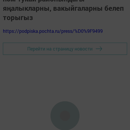
яңалыкларны, вакыйгаларны белеп
торыгыз
https://podpiska.pochta.ru/press/%D0%9F9499
Перейти на страницу новости