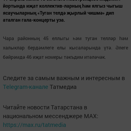
йортында иҗат коллектив-ларның hәм ялгыз чыгыш
ясаучыларның «Туган телдә җырлый чишмә» дип
аталган гала-концерты уза.
Чара районның 45 еллыгы һәм туган телләр hәм
халыклар бердәмлеге елы кысаларында үтә. Әлеге
бәйрәмдә 46 иҗат номеры тәкъдим итәләчәк.
Следите за самым важным и интересным в
Telegram-канале
Татмедиа
Читайте новости Татарстана в
национальном мессенджере MАХ:
https://max.ru/tatmedia