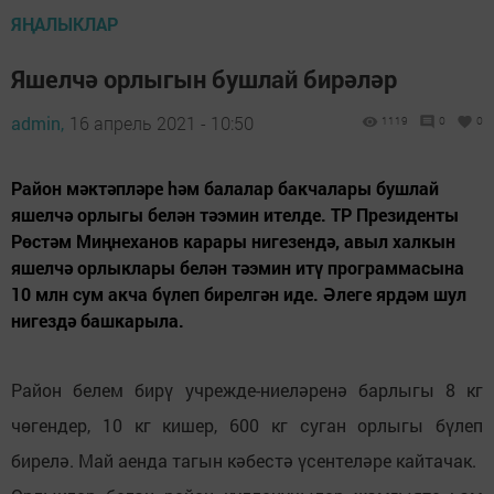
ЯҢАЛЫКЛАР
Яшелчә орлыгын бушлай бирәләр
admin,
16 апрель 2021 - 10:50
1119
0
0
Район мәктәпләре hәм балалар бакчалары бушлай
яшелчә орлыгы белән тәэмин ителде. ТР Президенты
Рөстәм Миңнеханов карары нигезендә, авыл халкын
яшелчә орлыклары белән тәэмин итү программасына
10 млн сум акча бүлеп бирелгән иде. Әлеге ярдәм шул
нигездә башкарыла.
Район белем бирү учрежде-ниеләренә барлыгы 8 кг
чөгендер, 10 кг кишер, 600 кг суган орлыгы бүлеп
бирелә. Май аенда тагын кәбестә үсентеләре кайтачак.