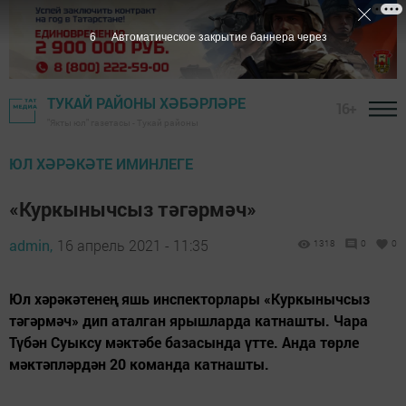
5
Автоматическое закрытие баннера через
ТУКАЙ РАЙОНЫ ХӘБӘРЛӘРЕ
16+
"Якты юл" газетасы - Тукай районы
ЮЛ ХӘРӘКӘТЕ ИМИНЛЕГЕ
«Куркынычсыз тәгәрмәч»
admin,
16 апрель 2021 - 11:35
1318
0
0
Юл хәрәкәтенең яшь инспекторлары «Куркынычсыз
тәгәрмәч» дип аталган ярышларда катнашты. Чара
Түбән Суыксу мәктәбе базасында үтте. Анда төрле
мәктәпләрдән 20 команда катнашты.