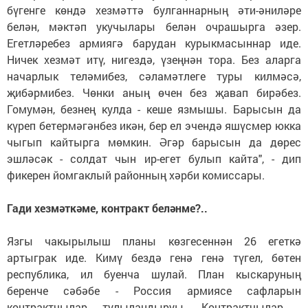
бүгенге көндә хезмәттә булганнарның әти-әниләре
белән, мәктәп укучылары белән очрашырга әзер.
Егетләребез армиягә барудан курыкмасыннар иде.
Ничек хезмәт итү, нигездә, үзеңнән тора. Без аларга
начарлык теләмибез, сәламәтлеге туры килмәсә,
җибәрмибез. Чөнки аның өчен без җавап бирәбез.
Гомумән, безнең кулда - кеше язмышы. Барысын да
күреп бетермәгәнбез икән, бер ел эчендә яшүсмер юкка
чыгып кайтырга мөмкин. Әгәр барысын да дөрес
эшләсәк - солдат чын ир-егет булып кайта", - дип
фикерен йомгаклый районның хәрби комиссары.
Гади хезмәткәме, контракт беләнме?..
Язгы чакырылыш планы көзгесеннән 26 егеткә
артыграк иде. Кимү бездә генә генә түгел, бөтен
республика, ил буенча шулай. План кыскаруның
беренче сәбәбе - Россия армиясе сафларын
контрактчылар тулыландыруы. Контрактчылар -