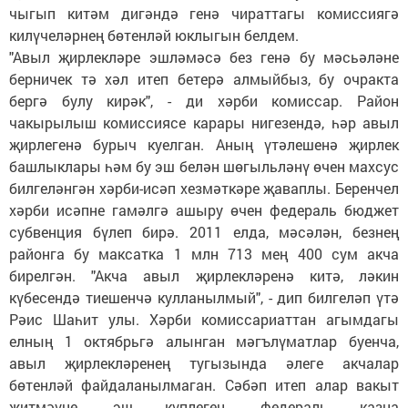
чыгып китәм дигәндә генә чираттагы комиссиягә
килүчеләрнең бөтенләй юклыгын белдем.
"Авыл җирлекләре эшләмәсә без генә бу мәсьәләне
берничек тә хәл итеп бетерә алмыйбыз, бу очракта
бергә булу кирәк", - ди хәрби комиссар. Район
чакырылыш комиссиясе карары нигезендә, һәр авыл
җирлегенә бурыч куелган. Аның үтәлешенә җирлек
башлыклары һәм бу эш белән шөгыльләнү өчен махсус
билгеләнгән хәрби-исәп хезмәткәре җаваплы. Беренчел
хәрби исәпне гамәлгә ашыру өчен федераль бюджет
субвенция бүлеп бирә. 2011 елда, мәсәлән, безнең
районга бу максатка 1 млн 713 мең 400 сум акча
бирелгән. "Акча авыл җирлекләренә китә, ләкин
күбесендә тиешенчә кулланылмый", - дип билгеләп үтә
Рәис Шаһит улы. Хәрби комиссариаттан агымдагы
елның 1 октябрьгә алынган мәгълүматлар буенча,
авыл җирлекләренең тугызында әлеге акчалар
бөтенләй файдаланылмаган. Сәбәп итеп алар вакыт
җитмәүне, эш күплеген, федераль казна