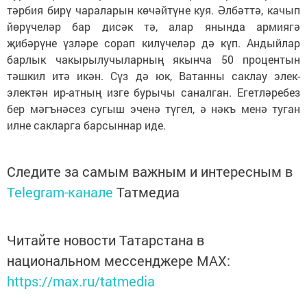
тәрбия бирү чараларын көчәйтүне куя. Әлбәттә, качып
йөрүчеләр бар дисәк тә, алар янында армиягә
җибәрүне үзләре сорап килүчеләр дә күп. Андыйлар
барлык чакырылучыларның якынча 50 процентын
тәшкил итә икән. Сүз дә юк, Ватанны саклау элек-
электән ир-атның изге бурычы саналган. Егетләребез
бер мәгънәсез сугыш эченә түгел, ә нәкъ менә туган
илне сакларга барсыннар иде.
Следите за самым важным и интересным в
Telegram-канале
Татмедиа
Читайте новости Татарстана в
национальном мессенджере MАХ:
https://max.ru/tatmedia