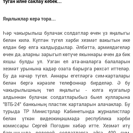
туган илне саклау кебек...
Яңалыклар керә тора...
Һәр чакырылыш булачак солдатлар өчен үз яңалыгы
белән килә. Күптән түгел хәрби хезмәт вакытын ике
елдан бер елга калдырдылар. Әлбәттә, армиядәгеләр
өчен дә, аларны зарыгып көтүче якыннары өчен дә бик
яхшы булды ул. Узган ел ата-аналарга балаларын
хезмәт урынына кадәр озата барырга рөхсәт иттеләр.
Бу да начар түгел. Аннары егетләргә сим-карталары
белән бергә кәрәзле телефоннар бирделәр. Ә бу
чакырылышның төп яңалыгы - юлга кузгалыр
алдыннан булачак солдатларыбыз быел кулларына
"ВТБ-24" банкының пластик карталарын алачаклар. Бу
турыда ТР Министрлар Кабинетында журналистлар
белән үткән видеокиңәшмәдә республика хәрби
комиссары Сергей Погодин хәбәр итте. Хезмәт итү
барышында рядовой солдатларга айга 400 сум,