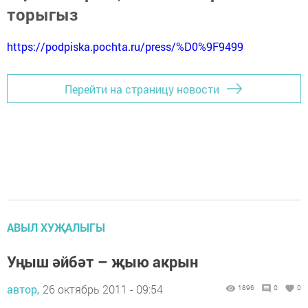
торыгыз
https://podpiska.pochta.ru/press/%D0%9F9499
Перейти на страницу новости
АВЫЛ ХУҖАЛЫГЫ
Уңыш әйбәт – җыю акрын
автор,
26 октябрь 2011 - 09:54
1896
0
0