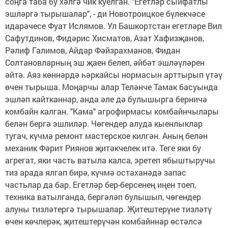
соңга таба бу хәлгә чик куелган. "Егетләр сыйфатлы
эшләргә тырышалар", - ди Новотроицкое бүлекчәсе
идарәчесе Фуат Ислямов. Ул Башкортстан егетләре Вил
Сафутдинов, Фидәрис Хисматов, Азат Хафизҗанов,
Рәлиф Галимов, Айдар Фәйзрахманов, Фидан
Солтановларның эш җаен белеп, әйбәт эшләүләрен
әйтә. Аяз көннәрдә һәркайсы нормасын арттырып үтәү
өчен тырыша. Моңарчы алар Теләнче Тамак басуында
эшләп кайтканнар, анда әле дә булышырга берничә
комбайн калган. "Кама" агрофирмасы комбайнчылары
белән бергә эшлиләр. Чөгендер алуда кыенлыклар
тугач, күчмә ремонт мастерское килгән. Аның белән
механик Фәрит Риянов җитәкчелек итә. Теге яки бу
агрегат, яки часть ватыла калса, эретеп ябыштыручы
тиз арада ялгап бирә, күчмә остаханәдә запас
частьлар да бар. Егетләр бер-берсенең иңен тоеп,
техника ватылганда, бергәләп булышып, чөгендер
алуны тизләтергә тырышалар. Җитештерүне тизләтү
өчен көчлерәк, җитештерүчән комбайннар өстәлсә