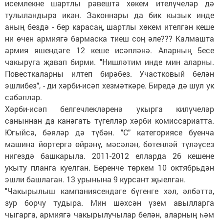
исемлекне шартлы рәвештә хөкем ителүчеләр дә
тулыландыра икән. Законнары да бик кызык инде
аның бездә - бер карасаң, шартлы хөкем ителгән кеше
ни өчен армиягә бармаска тиеш соң әле??? Калмашта
армия яшендәге 12 кеше исәпләнә. Аларның 5есе
чакыруга җавап бирми. "Нишләтим инде мин аларны.
Повесткаларны илтеп бирәбез. Участковый белән
эшлибез", - ди хәрби-исәп хезмәткәре. Биредә дә шул ук
сәбәпләр.
Хәрби-исәп белгечлекләренә укырга килүчеләр
саныннан да канәгать түгелләр хәрби комиссариатта.
Югыйсә, бәяләр дә түбән. "С" категориясе буенча
машина йөртергә өйрәнү, мәсәлән, бөтенләй түләүсез
нигездә башкарыла. 2011-2012 елларда 26 кешене
укыту планга куелган. Беренче төркем 10 октябрьдән
эшли башлаган. 13 урынына 9 курсант җыелган.
"Чакырылыш кампаниясендәге бүгенге хәл, әлбәттә,
зур борчу тудыра. Мин шәхсән үзем авылларга
чыгарга, армиягә чакырылучылар белән, аларның һәм