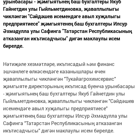
урынбасары - җәмгыятьнең баш бухгалтеры Якуб
Гайнетдин улы Гыйльметдиновка, җаваплылыгы
чикләнгән "Сәйдәшев исемендәге авыл хуҗалыгы
предприятиесе" җәмгыятенең баш бухгалтеры Илсур
Әхмәдулла улы Сафинга "Татарстан Республикасының
атказанган икътисадчысы" дигән маклаулы исем
бирелде.
Нәтиҗәле хезмәтләре, икътисадый һәм финанс
эшчәнлеге өлкәсендәге казанышлары өчен
җаваплылыгы чикләнгән "Тукайагрохимсервис"
җәмгыяте директорының икътисад буенча урынбасары
- җәмгыятьнең баш бухгалтеры Якуб Гайнетдин улы
Гыйльметдиновка, җаваплылыгы чикләнгән "Сәйдәшев
исемендәге авыл хуҗалыгы предприятиесе"
җәмгыятенең баш бухгалтеры Илсур Әхмәдулла улы
Сафинга "Татарстан Республикасының атказанган
икътисадчысы" дигән маклаулы исем бирелде.