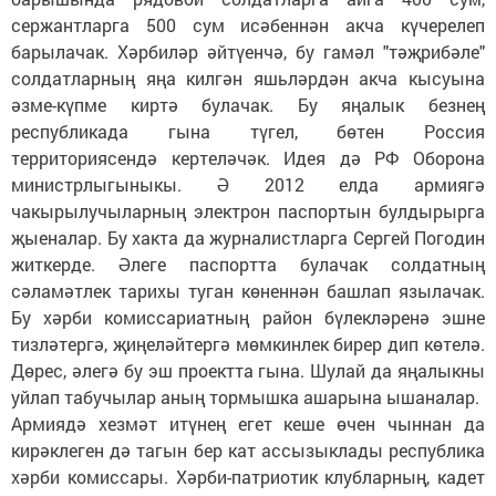
сержантларга 500 сум исәбеннән акча күчерелеп
барылачак. Хәрбиләр әйтүенчә, бу гамәл "тәҗрибәле"
солдатларның яңа килгән яшьләрдән акча кысуына
әзме-күпме киртә булачак. Бу яңалык безнең
республикада гына түгел, бөтен Россия
территориясендә кертеләчәк. Идея дә РФ Оборона
министрлыгыныкы. Ә 2012 елда армиягә
чакырылучыларның электрон паспортын булдырырга
җыеналар. Бу хакта да журналистларга Сергей Погодин
житкерде. Әлеге паспортта булачак солдатның
сәламәтлек тарихы туган көненнән башлап язылачак.
Бу хәрби комиссариатның район бүлекләренә эшне
тизләтергә, җиңеләйтергә мөмкинлек бирер дип көтелә.
Дөрес, әлегә бу эш проектта гына. Шулай да яңалыкны
уйлап табучылар аның тормышка ашарына ышаналар.
Армиядә хезмәт итүнең егет кеше өчен чыннан да
кирәклеген дә тагын бер кат ассызыклады республика
хәрби комиссары. Хәрби-патриотик клубларның, кадет