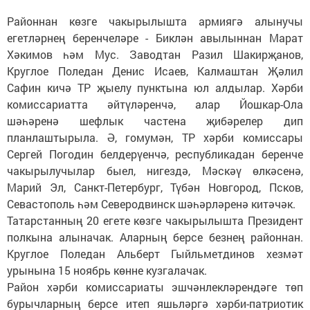
Районнан көзге чакырылышта армиягә алынучы
егетләрнең беренчеләре - Биклән авылыннан Марат
Хәкимов һәм Мус. Заводтан Разил Шакирҗанов,
Круглое Поледан Денис Исаев, Калмаштан Җәлил
Сафин кичә ТР җыелу пунктына юл алдылар. Хәрби
комиссариатта әйтүләренчә, алар Йошкар-Ола
шәһәренә шефлык частена җибәрелер дип
планлаштырыла. Ә, гомумән, ТР хәрби комиссары
Сергей Погодин белдерүенчә, республикадан беренче
чакырылучылар быел, нигездә, Мәскәү өлкәсенә,
Марий Эл, Санкт-Петербург, Түбән Новгород, Псков,
Севастополь һәм Северодвинск шәһәрләренә китәчәк.
Татарстанның 20 егете көзге чакырылышта Президент
полкына алыначак. Аларның берсе безнең районнан.
Круглое Поледан Альберт Гыйльметдинов хезмәт
урынына 15 ноябрь көнне кузгалачак.
Район хәрби комиссариаты эшчәнлекләрендәге төп
бурычларның берсе итеп яшьләргә хәрби-патриотик