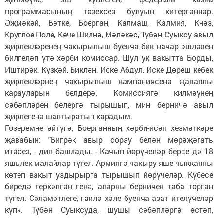
программасының төзексез булуын китергәннәр.
Әҗмәкәй, Бәтке, Боерган, Калмаш, Калмия, Кнәз,
Круглое Поле, Кече Шилнә, Мәләкәс, Түбән Суыксу авыл
җирлекләренең чакырылыш буенча бик начар эшләвен
билгеләп үтә хәрби комиссар. Шул ук вакытта Борды,
Иштирәк, Күзкәй, Биклән, Иске Абдул, Иске Дөреш кебек
җирлекләрнең чакырылыш кампаниясенә җаваплы
карауларын белдерә. Комиссиягә килмәүнең
сәбәпләрен белергә тырышып, мин берничә авыл
җирлегенә шалтыратып карадым.
Гозеремне әйтүгә, Боерганның хәрби-исәп хезмәткәре
җавабын: "Бигрәк авыр сорау белән мөрәҗәгать
итәсез, - дип башлады. - Качып йөрүчеләр берсе дә 18
яшьлек малайлар түгел. Армиягә чакыру яше чыкканны
көтеп вакыт уздырырга тырышып йөрүчеләр. Күбесе
биредә теркәлгән генә, аларны берничек таба торган
түгел. Сәламәтлеге, гаилә хәле буенча азат ителүчеләр
күп». Түбән Суыксуда, шушы сәбәпләргә өстәп,