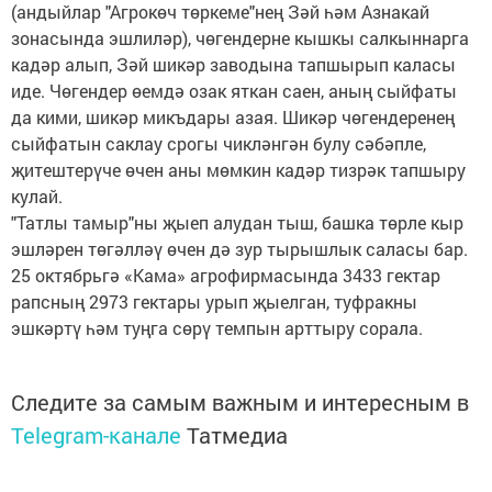
(андыйлар "Агрокөч төркеме"нең Зәй һәм Азнакай
зонасында эшлиләр), чөгендерне кышкы салкыннарга
кадәр алып, Зәй шикәр заводына тапшырып каласы
иде. Чөгендер өемдә озак яткан саен, аның сыйфаты
да кими, шикәр микъдары азая. Шикәр чөгендеренең
сыйфатын саклау срогы чикләнгән булу сәбәпле,
җитештерүче өчен аны мөмкин кадәр тизрәк тапшыру
кулай.
"Татлы тамыр"ны җыеп алудан тыш, башка төрле кыр
эшләрен төгәлләү өчен дә зур тырышлык саласы бар.
25 октябрьгә «Кама» агрофирмасында 3433 гектар
рапсның 2973 гектары урып җыелган, туфракны
эшкәртү һәм туңга сөрү темпын арттыру сорала.
Следите за самым важным и интересным в
Telegram-канале
Татмедиа