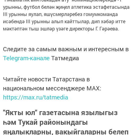
урынны, футбол белән җиңел атлетика эстафетасында
III урынны яулап, яшүсмерләребез гомумкоманда
исәбендә III урынны алып кайттылар, дип хәбәр итте
мәктәптән тыш эшләр үзәге директоры Г. Гәрәева.
Следите за самым важным и интересным в
Telegram-канале
Татмедиа
Читайте новости Татарстана в
национальном мессенджере MАХ:
https://max.ru/tatmedia
"Якты юл" газетасына язылыгыз
һәм Тукай районындагы
яңалыкларны, вакыйгаларны белеп