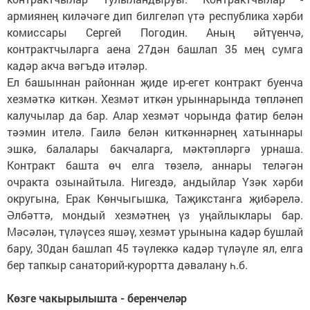
армиянең киләчәге дип билгеләп үтә республика хәрби
комиссары Сергей Погодин. Аның әйтүенчә,
контрактчыларга аена 27дән башлап 35 мең сумга
кадәр акча вәгъдә итәләр.
Ел башыннан районнан җиде ир-егет контракт буенча
хезмәткә киткән. Хезмәт иткән урыннарында төпләнеп
калучылар да бар. Алар хезмәт чорында фатир белән
тәэмин ителә. Гаилә белән киткәннәрнең хатыннары
эшкә, балалары бакчаларга, мәктәпләргә урнаша.
Контракт башта өч елга төзелә, аннары теләгән
очракта озынайтыла. Нигездә, андыйлар Үзәк хәрби
округына, Ерак Көнчыгышка, Таҗикстанга җибәрелә.
Әлбәттә, мондый хезмәтнең үз уңайлыклары бар.
Мәсәлән, түләүсез яшәү, хезмәт урынына кадәр бушлай
бару, 30дан башлап 45 тәүлеккә кадәр түләүле ял, елга
бер тапкыр санаторий-курортта дәвалану һ.б.
Көзге чакырылышта - беренчеләр