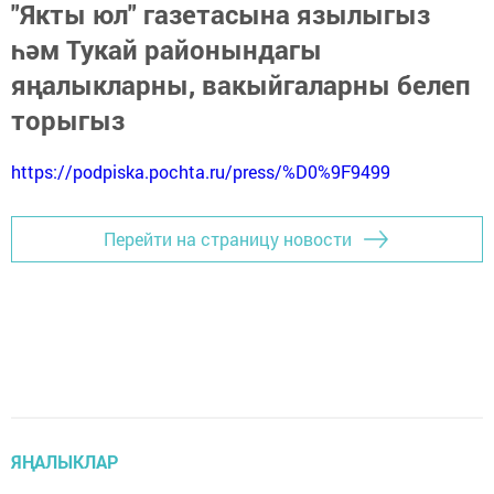
"Якты юл" газетасына язылыгыз
һәм Тукай районындагы
яңалыкларны, вакыйгаларны белеп
торыгыз
https://podpiska.pochta.ru/press/%D0%9F9499
Перейти на страницу новости
ЯҢАЛЫКЛАР