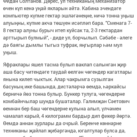
Фидан Солтанов. Дөрес, ул техниканың механизатор
өчен күп кенә уңай якларын әйтә. Кабина эчендәге
компьютер күпме гектар эшләгәнеңне, ничә тонна уңыш
алуыңны, күпме акча төшүен исәпләп бара. "Сменага 7-
8 гектар алуны бурыч итеп куйсак та, 2-3 гектардан
арттырып булмый", - диде ул, борчылып. Сәбәбе - әлеге
дә баягы дымлы тыгыз туфрак, яңгырлар һәм мул
уңыш.
Яфраклары яшел тасма булып ваклап салынган җир
аша басу читендәге таудай өелгән чөгендер кагатлары
янына килеп чыктык. Алар чакрымга сузылган
басуның ике башында, дистәләрчә өемдә, һәркайсы
берничә йөз тонна булыр. Бункер тулуга, чөгендерне
комбайнчылар шунда бушаталар. Галимҗан Сәетович
өемнән бер баш чөгендерне кулына алып, үлчәмен
чамалап карый, 4 килограмм бардыр дип фикер йөртә.
Өемдә аннан зурлары да очрый. Беренче көннәрне
техниканы җайлап җибәргәндә, югалтулар булса да,