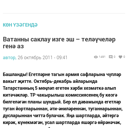
КӨН ҮЗӘГЕНДӘ
Ватанны саклау изге эш – теләүчеләр
генә аз
автор,
26 октябрь 2011 - 09:41
1491
0
0
Башланды! Егетләрне тагын армия сафларына чүпләр
вакыт җитте. Октябрь-декабрь айларында
Татарстанның 5 меңләп егетен хәрби хезмәткә алып
китәчәкләр. ТР чакырылыш комиссиясенең бу көзгә
билгеләгән планы шундый. Бер ел дәвамында егетләр
туган йортларыннан, әти-әниләреннән, туганнарыннан,
дусларыннан читтә булачак. Яңа шартларда, әйтергә
кирәк, күнекмәгән, усал шартларда яшәргә өйрәнәчәк,