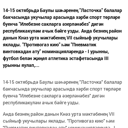
14-15 октябрьдә Баулы шәһәренең "Ласточка" балалар
бакчасында укучылар арасында хәрби спорт төрләре
буенча "Илебезне сакларга әзерләнәбез" дигән
республикакүләм ачык бәйге узды. Анда безнең район
данын Кнәз урта мәктәбенең VII сыйныф укучылары
яклады. "Противогаз кию" һәм "Пневматик
винтовкадан ату" номинацияләрендә - I урынны,
футбол белән җиңел атлетика эстафетасында III
урынны яулап,...
14-15 октябрьдә Баулы шәһәренең "Ласточка" балалар
бакчасында укучылар арасында хәрби спорт төрләре
буенча "Илебезне сакларга әзерләнәбез" дигән
республикакүләм ачык бәйге узды.
Анда безнең район данын Кнәз урта мәктәбенең VII
сыйныф укучылары яклады. "Противогаз кию" һәм
"Пневматик винтовкадан ату" номинацияләрендә - I