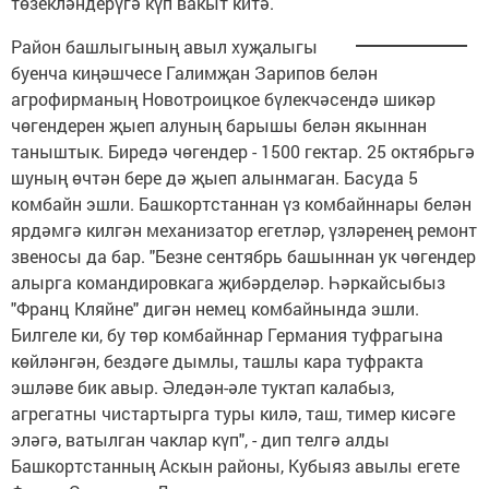
төзекләндерүгә күп вакыт китә.
Район башлыгының авыл хуҗалыгы
буенча киңәшчесе Галимҗан Зарипов белән
агрофирманың Новотроицкое бүлекчәсендә шикәр
чөгендерен җыеп алуның барышы белән якыннан
таныштык. Биредә чөгендер - 1500 гектар. 25 октябрьгә
шуның өчтән бере дә җыеп алынмаган. Басуда 5
комбайн эшли. Башкортстаннан үз комбайннары белән
ярдәмгә килгән механизатор егетләр, үзләренең ремонт
звеносы да бар. "Безне сентябрь башыннан ук чөгендер
алырга командировкага җибәрделәр. Һәркайсыбыз
"Франц Кляйне" дигән немец комбайнында эшли.
Билгеле ки, бу төр комбайннар Германия туфрагына
көйләнгән, бездәге дымлы, ташлы кара туфракта
эшләве бик авыр. Әледән-әле туктап калабыз,
агрегатны чистартырга туры килә, таш, тимер кисәге
эләгә, ватылган чаклар күп", - дип телгә алды
Башкортстанның Аскын районы, Кубыяз авылы егете