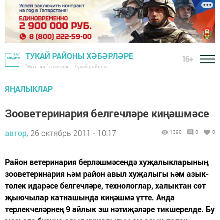
ТУКАЙ РАЙОНЫ ХӘБӘРЛӘРЕ
16+
"Якты юл" газетасы - Тукай районы
ЯҢАЛЫКЛАР
Зооветеринария белгечләре киңәшмәсе
автор,
26 октябрь 2011 - 10:17
1390
0
0
Район ветеринария берләшмәсендә хуҗалыкларының
зооветеринария һәм район авыл хуҗалыгы һәм азык-
төлек идарәсе белгечләре, технологлар, халыктан сөт
җыючылар катнашында киңәшмә үтте. Анда
терлекчеләрнең 9 айлык эш нәтиҗәләре тикшерелде. Бу