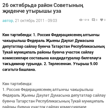
26 октябрьдә район Советының
җиденче утырышы уза
автор,
21 октябрь 2011 - 09:03
1318
0
0
Көн тәртибендә: 1. Россия Федерациясенең алтынчы
чакырылыш Федераль Җыены Дәүләт Думасына
депутатлар сайлау буенча Татарстан Республикасының
Тукай муниципаль районы буенча участок сайлау
комиссияләре составына кандидатуралар билгеләүгә
тәкъдимнәр турында. 2. Төрлесеннән. Утырыш 9.00
сәгатьтә башлана.
Көн тәртибендә:
1. Россия Федерациясенең алтынчы чакырылыш
Федераль Җыены Дәүләт Думасына депутатлар сайлау
буенча Татарстан Республикасының Тукай муниципаль
районы буенча участок сайлау комиссияләре