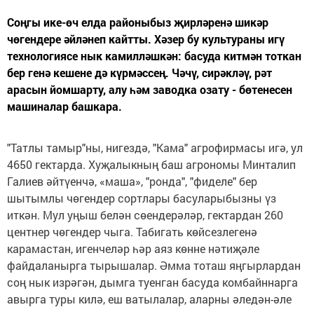
Соңгы ике-өч елда районыбыз җирләренә шикәр
чөгендере әйләнеп кайтты. Хәзер бу культураны игү
технологиясе нык камилләшкән: басуда китмән тоткан
бер генә кешене дә күрмәссең. Чәчү, сирәкләү, рәт
арасын йомшарту, алу һәм заводка озату - бөтенесен
машиналар башкара.
"Татлы тамыр"ны, нигездә, "Кама" агрофирмасы игә, ул
4650 гектарда. Хуҗалыкның баш агрономы Минталип
Галиев әйтүенчә, «маша», "ронда", "фиделе" бер
шытымлы чөгендер сортлары басуларыбызны үз
иткән. Мул уңыш белән сөендерәләр, гектардан 260
центнер чөгендер чыга. Табигать көйсезлегенә
карамастан, игенчеләр һәр аяз көнне нәтиҗәле
файдаланырга тырышалар. Әмма тоташ яңгырлардан
соң нык изрәгән, дымга туенган басуда комбайннарга
авырга туры килә, еш ватылалар, аларны әледән-әле