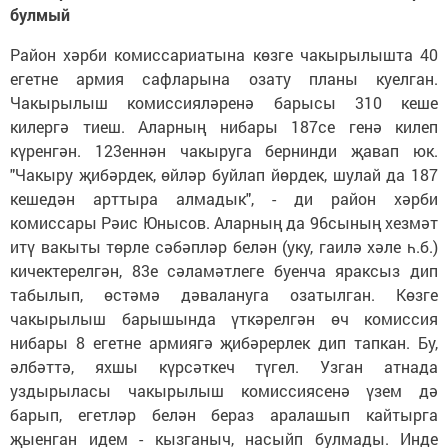
булмый
Район хәрби комиссариатына көзге чакырылышта 40
егетне армия сафларына озату планы куелган.
Чакырылыш комиссияләренә барысы 310 кеше
килергә тиеш. Аларның нибары 187се генә килеп
күренгән. 123еннән чакыруга бернинди җавап юк.
"Чакыру җибәрдек, өйләр буйлап йөрдек, шулай да 187
кешедән арттыра алмадык", - ди район хәрби
комиссары Рәис Юнысов. Аларның да 96сының хезмәт
итү вакыты төрле сәбәпләр белән (уку, гаилә хәле һ.б.)
кичектерелгән, 83е сәламәтлеге буенча яраксыз дип
табылып, өстәмә дәвалануга озатылган. Көзге
чакырылыш барышында үткәрелгән өч комиссия
нибары 8 егетне армиягә җибәрерлек дип тапкан. Бу,
әлбәттә, яхшы күрсәткеч түгел. Узган атнада
уздырыласы чакырылыш комиссиясенә үзем дә
барып, егетләр белән бераз аралашып кайтырга
җыенган идем - кызганыч, насыйп булмады. Инде