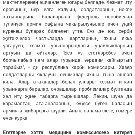
мәктәпләренең эшчәнлеген югары бәяләде. Хезмәт итү
срогының бер елга калуын, солдатларның йөкле
хатыннарына, балаларына федераль пособиеләр
түләнүен армия сафына чакырылучылар өчен уңай
күренеш буларак билгеләп үтте. Сүз дә юк, хәрби
җитәкчеләр частьларда шартларның яхшы якка
үзгәрүен, хезмәт урыннарындагы уңайлыкларның
артуын да әйтәләр. "Без үз егетләребез өчен
борчылабыз һәм алар турында һәрдаим кайгыртып
торабыз", - ди республика хәрби комиссары. Хәзер
солдатларны яклаучы оешмалар яхшы гына эшләп
килә. Алар ата-аналар белән уллары хезмәт иткән
урыннарга баралар, очрашалар, проблемалар булганда
хәл итү җаен табарга тырышалар. Ләкин, шуңа да
карамастан, ата-аналарның күбесе бүген баласын
армиягә җибәрергә шүрли. Аның сәламәтлеге, гомере
өчен курка.
Егетләрне хәтта медицина комиссиясенә китереп