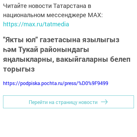
Читайте новости Татарстана в
национальном мессенджере MАХ:
https://max.ru/tatmedia
"Якты юл" газетасына язылыгыз
һәм Тукай районындагы
яңалыкларны, вакыйгаларны белеп
торыгыз
https://podpiska.pochta.ru/press/%D0%9F9499
Перейти на страницу новости