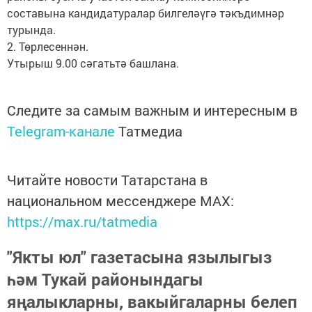
составына кандидатуралар билгеләүгә тәкъдимнәр
турында.
2. Төрлесеннән.
Утырыш 9.00 сәгатьтә башлана.
Следите за самым важным и интересным в
Telegram-канале
Татмедиа
Читайте новости Татарстана в
национальном мессенджере MАХ:
https://max.ru/tatmedia
"Якты юл" газетасына язылыгыз
һәм Тукай районындагы
яңалыкларны, вакыйгаларны белеп