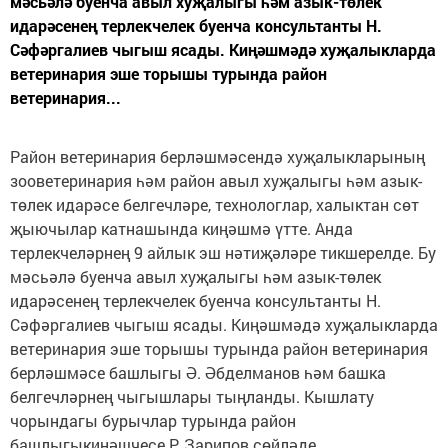
мәсьәлә буенча авыл хуҗалыгы һәм азык-төлек
идарәсенең терлекчелек буенча консультанты Н.
Сәфәргалиев чыгыш ясады. Киңәшмәдә хуҗалыкларда
ветеринария эше торышы турында район
ветеринария...
Район ветеринария берләшмәсендә хуҗалыкларының
зооветеринария һәм район авыл хуҗалыгы һәм азык-
төлек идарәсе белгечләре, технологлар, халыктан сөт
җыючылар катнашында киңәшмә үтте. Анда
терлекчеләрнең 9 айлык эш нәтиҗәләре тикшерелде. Бу
мәсьәлә буенча авыл хуҗалыгы һәм азык-төлек
идарәсенең терлекчелек буенча консультанты Н.
Сәфәргалиев чыгыш ясады. Киңәшмәдә хуҗалыкларда
ветеринария эше торышы турында район ветеринария
берләшмәсе башлыгы Ә. Әбделманов һәм башка
белгечләрнең чыгышлары тыңланды. Кышлату
чорындагы бурычлар турында район
башлыгыкиңәшчесе Р. Зарипов сөйләде.