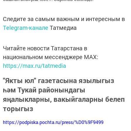
Следите за самым важным и интересным в
Telegram-канале
Татмедиа
Читайте новости Татарстана в
национальном мессенджере MАХ:
https://max.ru/tatmedia
"Якты юл" газетасына язылыгыз
һәм Тукай районындагы
яңалыкларны, вакыйгаларны белеп
торыгыз
https://podpiska.pochta.ru/press/%D0%9F9499